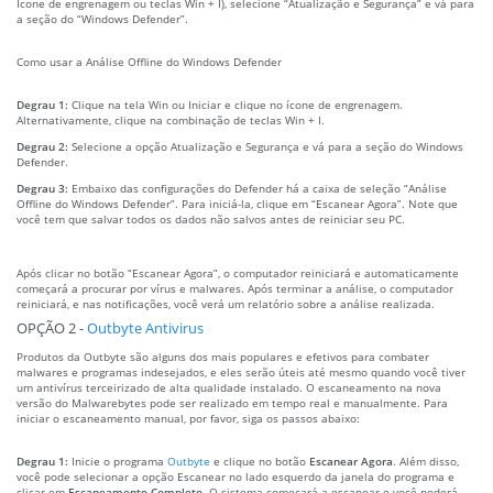
Ícone de engrenagem ou teclas Win + I), selecione “Atualização e Segurança” e vá para
a seção do “Windows Defender”.
Como usar a Análise Offline do Windows Defender
Degrau 1:
Clique na tela Win ou Iniciar e clique no ícone de engrenagem.
Alternativamente, clique na combinação de teclas Win + I.
Degrau 2:
Selecione a opção Atualização e Segurança e vá para a seção do Windows
Defender.
Degrau 3:
Embaixo das configurações do Defender há a caixa de seleção “Análise
Offline do Windows Defender”. Para iniciá-la, clique em “Escanear Agora”. Note que
você tem que salvar todos os dados não salvos antes de reiniciar seu PC.
Após clicar no botão “Escanear Agora”, o computador reiniciará e automaticamente
começará a procurar por vírus e malwares. Após terminar a análise, o computador
reiniciará, e nas notificações, você verá um relatório sobre a análise realizada.
OPÇÃO 2 -
Outbyte Antivirus
Produtos da Outbyte são alguns dos mais populares e efetivos para combater
malwares e programas indesejados, e eles serão úteis até mesmo quando você tiver
um antivírus terceirizado de alta qualidade instalado. O escaneamento na nova
versão do Malwarebytes pode ser realizado em tempo real e manualmente. Para
iniciar o escaneamento manual, por favor, siga os passos abaixo:
Degrau 1:
Inicie o programa
Outbyte
e clique no botão
Escanear Agora
. Além disso,
você pode selecionar a opção Escanear no lado esquerdo da janela do programa e
clicar em
Escaneamento Completo
. O sistema começará a escanear e você poderá