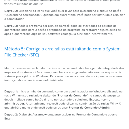
ver os resultados da análise.
Degrau 2:
Selecione os itens que você quer levar para quarentena e clique no botão
“Quarentena Selecionada”. Quando em quarentena, você pode ser instruído a reiniciar
o computador.
Degrau 3:
Após o programa ser reiniciado, você pode deletar todos os objetos da
quarentena indo para a seção apropriada do programa ou restaurar alguns deles se
após a quarentena algo de seu software começou a funcionar incorretamente.
Método 5: Corrige o erro :alias está faltando com o System
File Checker (SFC)
Muitos usuários estão familiarizados com o comando de checagem de integridade dos
arquivos do sistema sfc/scannow, que checa e corrige automaticamente arquivos de
sistema protegidos do Windows. Para executar este comando, você precisa usar uma
instrução de comando como administrador.
Degrau 1:
Inicie a linha de comando como um administrador no Windows clicando na
tecla Win em seu teclado e digitando
“Prompt de Comando”
no campo de pesquisa,
depois – clique com o botão direito no resultado e selecione
Executar como
administrador
. Alternativamente, você pode clicar na combinação de teclas Win + X,
que abrirá o menu onde você pode selecionar
Prompt de Comando (Admin)
.
Degrau 2:
Digite
sfc / scannow
enquanto estiver na Prompt de Comando e aperte
Enter.