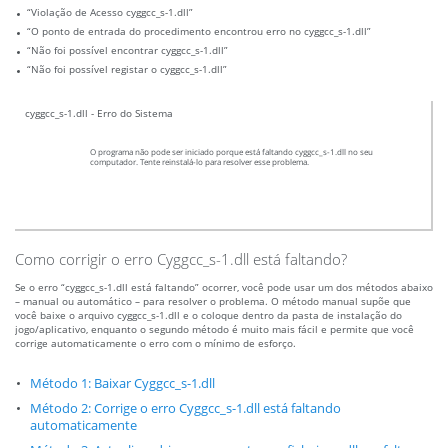
“Violação de Acesso cyggcc_s-1.dll”
“O ponto de entrada do procedimento encontrou erro no cyggcc_s-1.dll”
“Não foi possível encontrar cyggcc_s-1.dll”
“Não foi possível registar o cyggcc_s-1.dll”
cyggcc_s-1.dll - Erro do Sistema
O programa não pode ser iniciado porque está faltando cyggcc_s-1.dll no seu
computador. Tente reinstalá-lo para resolver esse problema.
Como corrigir o erro Cyggcc_s-1.dll está faltando?
Se o erro “cyggcc_s-1.dll está faltando” ocorrer, você pode usar um dos métodos abaixo
– manual ou automático – para resolver o problema. O método manual supõe que
você baixe o arquivo cyggcc_s-1.dll e o coloque dentro da pasta de instalação do
jogo/aplicativo, enquanto o segundo método é muito mais fácil e permite que você
corrige automaticamente o erro com o mínimo de esforço.
Método 1: Baixar Cyggcc_s-1.dll
Método 2: Corrige o erro Cyggcc_s-1.dll está faltando
automaticamente