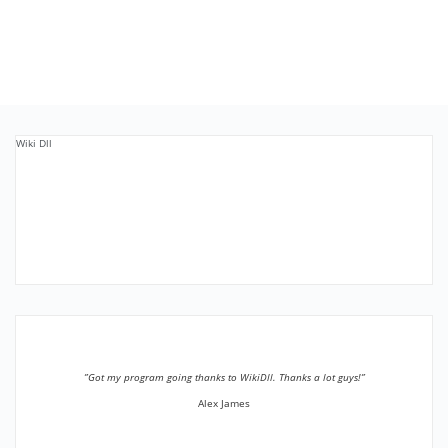
Wiki Dll
”Got my program going thanks to WikiDll. Thanks a lot guys!”
Alex James