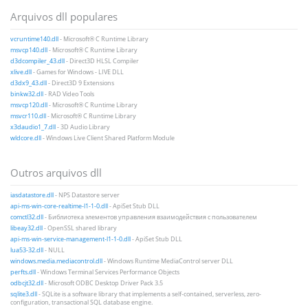
Arquivos dll populares
vcruntime140.dll
- Microsoft® C Runtime Library
msvcp140.dll
- Microsoft® C Runtime Library
d3dcompiler_43.dll
- Direct3D HLSL Compiler
xlive.dll
- Games for Windows - LIVE DLL
d3dx9_43.dll
- Direct3D 9 Extensions
binkw32.dll
- RAD Video Tools
msvcp120.dll
- Microsoft® C Runtime Library
msvcr110.dll
- Microsoft® C Runtime Library
x3daudio1_7.dll
- 3D Audio Library
wldcore.dll
- Windows Live Client Shared Platform Module
Outros arquivos dll
iasdatastore.dll
- NPS Datastore server
api-ms-win-core-realtime-l1-1-0.dll
- ApiSet Stub DLL
comctl32.dll
- Библиотека элементов управления взаимодействия с пользователем
libeay32.dll
- OpenSSL shared library
api-ms-win-service-management-l1-1-0.dll
- ApiSet Stub DLL
lua53-32.dll
- NULL
windows.media.mediacontrol.dll
- Windows Runtime MediaControl server DLL
perfts.dll
- Windows Terminal Services Performance Objects
odbcjt32.dll
- Microsoft ODBC Desktop Driver Pack 3.5
sqlite3.dll
- SQLite is a software library that implements a self-contained, serverless, zero-
configuration, transactional SQL database engine.