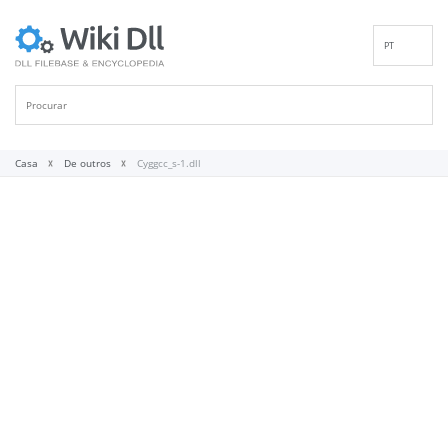
PT
EN
DE
ES
FR
Casa
De outros
Cyggcc_s-1.dll
IT
RU
ID
NL
NN
SV
VI
FI