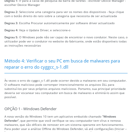
Degrau 1:
Ir para a caixa de pesquisa da barra de tarefas - escrever Device Manager -
escolher Device Manager
Degrau 2:
Seleccione uma categoria para ver os nomes dos dispositivos - faça clique
com o botão direito do rato sobre a categoria que necessita de ser actualizada
Degrau 3:
Escolha Procurar automaticamente por software driver actualizado
Degrau 4:
Veja o Update Driver, e seleccione-o
Degrau 5:
O Windows pode não ser capaz de encontrar o novo condutor. Neste caso, o
utilizador pode ver o condutor no website do fabricante, onde estão disponíveis todas
as instruções necessárias
Método 4: Verificar o seu PC em busca de malwares para
reparar o erro do cyggcc_s-1.dll
Às vezes o erro do cyggcc_s-1.dll pode ocorrer devido a malwares em seu computador.
O software malicioso pode corromper intencionalmente os arquivos DLL para
substituí-los por seus próprios arquivos maliciosos. Portanto, sua principal prioridade
deveria ser escanear seu computador em busca de malwares e eliminá-lo assim que
possível.
OPÇÃO 1 - Windows Defender
A nova versão do Windows 10 tem um aplicativo embutido chamado
“Windows
Defender”
, que permite que você verifique se seu computador tem vírus e remova
malwares, que são difíceis de remover em um sistema operante em funcionamento.
Para poder usar a análise Offline do Windows Defender, vá até configurações (Iniciar –