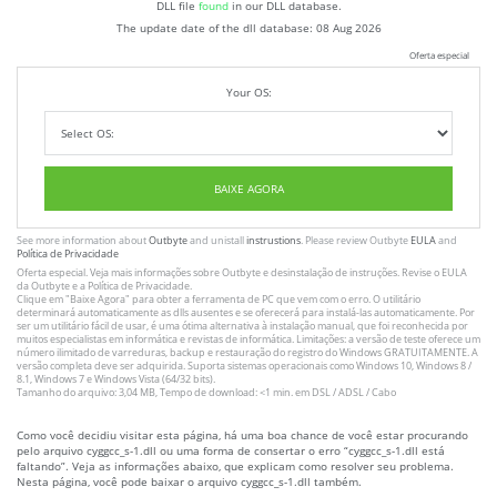
DLL file
found
in our DLL database.
The update date of the dll database:
08 Aug 2026
Oferta especial
Your OS:
BAIXE AGORA
See more information about
Outbyte
and unistall
instrustions
. Please review Outbyte
EULA
and
Política de Privacidade
Oferta especial. Veja mais informações sobre
Outbyte
e desinstalação
de instruções
. Revise o
EULA
da Outbyte e a
Política de Privacidade
.
Clique em
"Baixe Agora"
para obter a ferramenta de PC que vem com o erro. O utilitário
determinará automaticamente as dlls ausentes e se oferecerá para instalá-las automaticamente. Por
ser um utilitário fácil de usar, é uma ótima alternativa à instalação manual, que foi reconhecida por
muitos especialistas em informática e revistas de informática. Limitações: a versão de teste oferece um
número ilimitado de varreduras, backup e restauração do registro do Windows GRATUITAMENTE. A
versão completa deve ser adquirida. Suporta sistemas operacionais como Windows 10, Windows 8 /
8.1, Windows 7 e Windows Vista (64/32 bits).
Tamanho do arquivo: 3,04 MB, Tempo de download: <1 min. em DSL / ADSL / Cabo
Como você decidiu visitar esta página, há uma boa chance de você estar procurando
pelo arquivo cyggcc_s-1.dll ou uma forma de consertar o erro “cyggcc_s-1.dll está
faltando”. Veja as informações abaixo, que explicam como resolver seu problema.
Nesta página, você pode baixar o arquivo cyggcc_s-1.dll também.