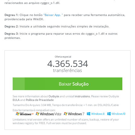
relacionados ao arquivo cyggcc_s-1.dll.
Degrau 1:
Clique no botão
“Baixar App. ”
para receber uma ferramenta automática,
providenciada pela WikiDll.
Degrau 2:
Instale a utilidade seguindo instruções simples de instalação.
Degrau 3:
Inicie o programa para reparar seus erros do cyggcc_s-1.dll e outros
problemas.
Oferta especial
4.365.534
transferências
Baixar
Solução
See more information about
Outbyte
and unistall
instrustions
. Please review Outbyte
EULA
and
Política de Privacidade
Tamanho Do Arquivo: 3.04 MB, Tempo de transferência: < 1 min. on DSL/ADSL/Cable
Esta ferramenta é compatível com:
Limitations: trial version offers an unlimited number of scans, backup, restore of your
windows registry for FREE. Full version must be purchased.