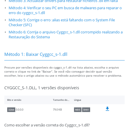
Método 3: Actualizar drivers para restaurar ficheiros .dll em falta
Método 4: Verificar o seu PC em busca de malwares para reparar o
erro do cyggcc_s-1.dll
Método 5: Corrige o erro :alias está faltando com o System File
Checker (SFC)
Método 6: Corrija o arquivo Cyggcc_s-1.dll corrompido realizando a
Restauração do Sistema
Método 1: Baixar Cyggcc_s-1.dll
Procure por versões disponíveis do cyggcc_s-1.dll na lista abaixo, escolha o arquivo
correto e clique no link de “Baixar”. Se você não conseguir decidir qual versão
escolher, leia o artigo abaixo ou use o método automático para resolver o problema.
CYGGCC_S-1.DLL, 1 versões disponíveis
Bits e versão
Tamanho do arquivo
Língua
79.0 KB
0.0.0.0
32bit
MD5
SHA1
Como escolher a versão correta do Cyggcc_s-1.dll?