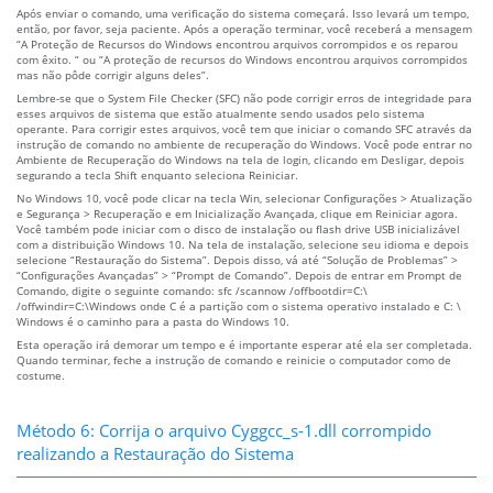
Após enviar o comando, uma verificação do sistema começará. Isso levará um tempo,
então, por favor, seja paciente. Após a operação terminar, você receberá a mensagem
“A Proteção de Recursos do Windows encontrou arquivos corrompidos e os reparou
com êxito. “ ou “A proteção de recursos do Windows encontrou arquivos corrompidos
mas não pôde corrigir alguns deles”.
Lembre-se que o System File Checker (SFC) não pode corrigir erros de integridade para
esses arquivos de sistema que estão atualmente sendo usados pelo sistema
operante. Para corrigir estes arquivos, você tem que iniciar o comando SFC através da
instrução de comando no ambiente de recuperação do Windows. Você pode entrar no
Ambiente de Recuperação do Windows na tela de login, clicando em Desligar, depois
segurando a tecla Shift enquanto seleciona Reiniciar.
No Windows 10, você pode clicar na tecla Win, selecionar Configurações > Atualização
e Segurança > Recuperação e em Inicialização Avançada, clique em Reiniciar agora.
Você também pode iniciar com o disco de instalação ou flash drive USB inicializável
com a distribuição Windows 10. Na tela de instalação, selecione seu idioma e depois
selecione “Restauração do Sistema”. Depois disso, vá até “Solução de Problemas” >
“Configurações Avançadas” > “Prompt de Comando”. Depois de entrar em Prompt de
Comando, digite o seguinte comando: sfc /scannow /offbootdir=C:\
/offwindir=C:\Windows onde C é a partição com o sistema operativo instalado e C: \
Windows é o caminho para a pasta do Windows 10.
Esta operação irá demorar um tempo e é importante esperar até ela ser completada.
Quando terminar, feche a instrução de comando e reinicie o computador como de
costume.
Método 6: Corrija o arquivo Cyggcc_s-1.dll corrompido
realizando a Restauração do Sistema