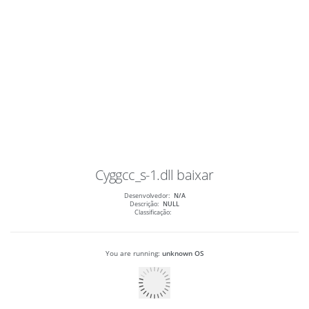
Cyggcc_s-1.dll
baixar
Desenvolvedor:
N/A
Descrição:
NULL
Classificação:
You are running:
unknown OS