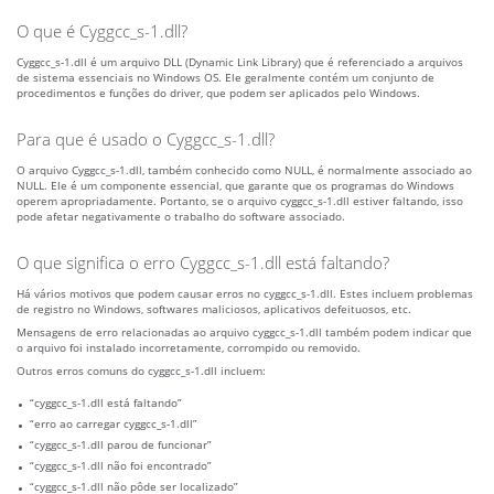
O que é Cyggcc_s-1.dll?
Cyggcc_s-1.dll é um arquivo DLL (Dynamic Link Library) que é referenciado a arquivos
de sistema essenciais no Windows OS. Ele geralmente contém um conjunto de
procedimentos e funções do driver, que podem ser aplicados pelo Windows.
Para que é usado o Cyggcc_s-1.dll?
O arquivo Cyggcc_s-1.dll, também conhecido como NULL, é normalmente associado ao
NULL. Ele é um componente essencial, que garante que os programas do Windows
operem apropriadamente. Portanto, se o arquivo cyggcc_s-1.dll estiver faltando, isso
pode afetar negativamente o trabalho do software associado.
O que significa o erro Cyggcc_s-1.dll está faltando?
Há vários motivos que podem causar erros no cyggcc_s-1.dll. Estes incluem problemas
de registro no Windows, softwares maliciosos, aplicativos defeituosos, etc.
Mensagens de erro relacionadas ao arquivo cyggcc_s-1.dll também podem indicar que
o arquivo foi instalado incorretamente, corrompido ou removido.
Outros erros comuns do cyggcc_s-1.dll incluem:
“cyggcc_s-1.dll está faltando”
“erro ao carregar cyggcc_s-1.dll”
“cyggcc_s-1.dll parou de funcionar”
“cyggcc_s-1.dll não foi encontrado”
“cyggcc_s-1.dll não pôde ser localizado”