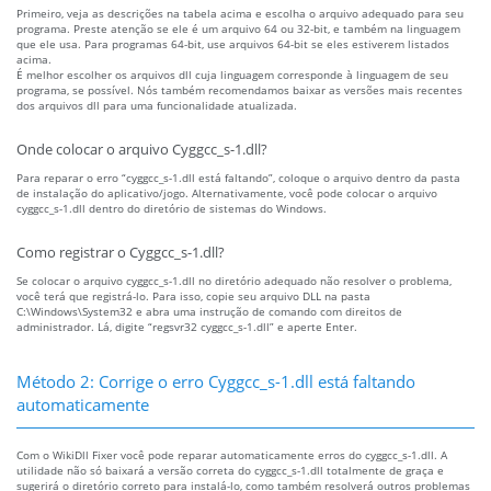
Primeiro, veja as descrições na tabela acima e escolha o arquivo adequado para seu
programa. Preste atenção se ele é um arquivo 64 ou 32-bit, e também na linguagem
que ele usa. Para programas 64-bit, use arquivos 64-bit se eles estiverem listados
acima.
É melhor escolher os arquivos dll cuja linguagem corresponde à linguagem de seu
programa, se possível. Nós também recomendamos baixar as versões mais recentes
dos arquivos dll para uma funcionalidade atualizada.
Onde colocar o arquivo Cyggcc_s-1.dll?
Para reparar o erro “cyggcc_s-1.dll está faltando”, coloque o arquivo dentro da pasta
de instalação do aplicativo/jogo. Alternativamente, você pode colocar o arquivo
cyggcc_s-1.dll dentro do diretório de sistemas do Windows.
Como registrar o Cyggcc_s-1.dll?
Se colocar o arquivo cyggcc_s-1.dll no diretório adequado não resolver o problema,
você terá que registrá-lo. Para isso, copie seu arquivo DLL na pasta
C:\Windows\System32 e abra uma instrução de comando com direitos de
administrador. Lá, digite “regsvr32 cyggcc_s-1.dll” e aperte Enter.
Método 2: Corrige o erro Cyggcc_s-1.dll está faltando
automaticamente
Com o WikiDll Fixer você pode reparar automaticamente erros do cyggcc_s-1.dll. A
utilidade não só baixará a versão correta do cyggcc_s-1.dll totalmente de graça e
sugerirá o diretório correto para instalá-lo, como também resolverá outros problemas