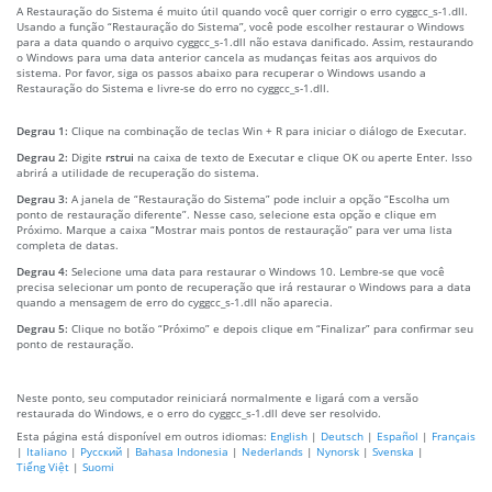
A Restauração do Sistema é muito útil quando você quer corrigir o erro cyggcc_s-1.dll.
Usando a função “Restauração do Sistema”, você pode escolher restaurar o Windows
para a data quando o arquivo cyggcc_s-1.dll não estava danificado. Assim, restaurando
o Windows para uma data anterior cancela as mudanças feitas aos arquivos do
sistema. Por favor, siga os passos abaixo para recuperar o Windows usando a
Restauração do Sistema e livre-se do erro no cyggcc_s-1.dll.
Degrau 1:
Clique na combinação de teclas Win + R para iniciar o diálogo de Executar.
Degrau 2:
Digite
rstrui
na caixa de texto de Executar e clique OK ou aperte Enter. Isso
abrirá a utilidade de recuperação do sistema.
Degrau 3:
A janela de “Restauração do Sistema” pode incluir a opção “Escolha um
ponto de restauração diferente”. Nesse caso, selecione esta opção e clique em
Próximo. Marque a caixa “Mostrar mais pontos de restauração” para ver uma lista
completa de datas.
Degrau 4:
Selecione uma data para restaurar o Windows 10. Lembre-se que você
precisa selecionar um ponto de recuperação que irá restaurar o Windows para a data
quando a mensagem de erro do cyggcc_s-1.dll não aparecia.
Degrau 5:
Clique no botão “Próximo” e depois clique em “Finalizar” para confirmar seu
ponto de restauração.
Neste ponto, seu computador reiniciará normalmente e ligará com a versão
restaurada do Windows, e o erro do cyggcc_s-1.dll deve ser resolvido.
Esta página está disponível em outros idiomas:
English
|
Deutsch
|
Español
|
Français
|
Italiano
|
Русский
|
Bahasa Indonesia
|
Nederlands
|
Nynorsk
|
Svenska
|
Tiếng Việt
|
Suomi