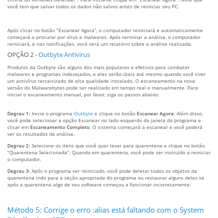
você tem que salvar todos os dados não salvos antes de reiniciar seu PC.
Após clicar no botão “Escanear Agora”, o computador reiniciará e automaticamente
começará a procurar por vírus e malwares. Após terminar a análise, o computador
reiniciará, e nas notificações, você verá um relatório sobre a análise realizada.
OPÇÃO 2 -
Outbyte Antivirus
Produtos da Outbyte são alguns dos mais populares e efetivos para combater
malwares e programas indesejados, e eles serão úteis até mesmo quando você tiver
um antivírus terceirizado de alta qualidade instalado. O escaneamento na nova
versão do Malwarebytes pode ser realizado em tempo real e manualmente. Para
iniciar o escaneamento manual, por favor, siga os passos abaixo:
Degrau 1:
Inicie o programa
Outbyte
e clique no botão
Escanear Agora
. Além disso,
você pode selecionar a opção Escanear no lado esquerdo da janela do programa e
clicar em
Escaneamento Completo
. O sistema começará a escanear e você poderá
ver os resultados da análise.
Degrau 2:
Selecione os itens que você quer levar para quarentena e clique no botão
“Quarentena Selecionada”. Quando em quarentena, você pode ser instruído a reiniciar
o computador.
Degrau 3:
Após o programa ser reiniciado, você pode deletar todos os objetos da
quarentena indo para a seção apropriada do programa ou restaurar alguns deles se
após a quarentena algo de seu software começou a funcionar incorretamente.
Método 5: Corrige o erro :alias está faltando com o System