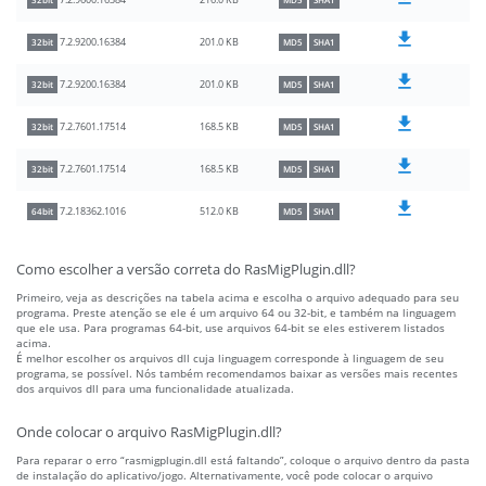
216.0 KB
7.2.9600.16384
32bit
MD5
SHA1
201.0 KB
7.2.9200.16384
32bit
MD5
SHA1
201.0 KB
7.2.9200.16384
32bit
MD5
SHA1
168.5 KB
7.2.7601.17514
32bit
MD5
SHA1
168.5 KB
7.2.7601.17514
32bit
MD5
SHA1
512.0 KB
7.2.18362.1016
64bit
MD5
SHA1
Como escolher a versão correta do RasMigPlugin.dll?
Primeiro, veja as descrições na tabela acima e escolha o arquivo adequado para seu
programa. Preste atenção se ele é um arquivo 64 ou 32-bit, e também na linguagem
que ele usa. Para programas 64-bit, use arquivos 64-bit se eles estiverem listados
acima.
É melhor escolher os arquivos dll cuja linguagem corresponde à linguagem de seu
programa, se possível. Nós também recomendamos baixar as versões mais recentes
dos arquivos dll para uma funcionalidade atualizada.
Onde colocar o arquivo RasMigPlugin.dll?
Para reparar o erro “rasmigplugin.dll está faltando”, coloque o arquivo dentro da pasta
de instalação do aplicativo/jogo. Alternativamente, você pode colocar o arquivo