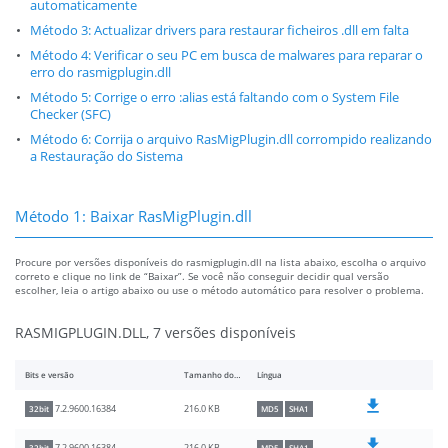
automaticamente
Método 3: Actualizar drivers para restaurar ficheiros .dll em falta
Método 4: Verificar o seu PC em busca de malwares para reparar o
erro do rasmigplugin.dll
Método 5: Corrige o erro :alias está faltando com o System File
Checker (SFC)
Método 6: Corrija o arquivo RasMigPlugin.dll corrompido realizando
a Restauração do Sistema
Método 1: Baixar RasMigPlugin.dll
Procure por versões disponíveis do rasmigplugin.dll na lista abaixo, escolha o arquivo
correto e clique no link de “Baixar”. Se você não conseguir decidir qual versão
escolher, leia o artigo abaixo ou use o método automático para resolver o problema.
RASMIGPLUGIN.DLL, 7 versões disponíveis
Bits e versão
Tamanho do arquivo
Língua
216.0 KB
7.2.9600.16384
32bit
MD5
SHA1