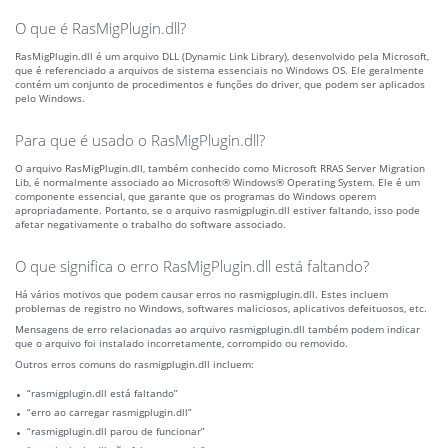
O que é RasMigPlugin.dll?
RasMigPlugin.dll é um arquivo DLL (Dynamic Link Library), desenvolvido pela Microsoft,
que é referenciado a arquivos de sistema essenciais no Windows OS. Ele geralmente
contém um conjunto de procedimentos e funções do driver, que podem ser aplicados
pelo Windows.
Para que é usado o RasMigPlugin.dll?
O arquivo RasMigPlugin.dll, também conhecido como Microsoft RRAS Server Migration
Lib, é normalmente associado ao Microsoft® Windows® Operating System. Ele é um
componente essencial, que garante que os programas do Windows operem
apropriadamente. Portanto, se o arquivo rasmigplugin.dll estiver faltando, isso pode
afetar negativamente o trabalho do software associado.
O que significa o erro RasMigPlugin.dll está faltando?
Há vários motivos que podem causar erros no rasmigplugin.dll. Estes incluem
problemas de registro no Windows, softwares maliciosos, aplicativos defeituosos, etc.
Mensagens de erro relacionadas ao arquivo rasmigplugin.dll também podem indicar
que o arquivo foi instalado incorretamente, corrompido ou removido.
Outros erros comuns do rasmigplugin.dll incluem:
“rasmigplugin.dll está faltando”
“erro ao carregar rasmigplugin.dll”
“rasmigplugin.dll parou de funcionar”