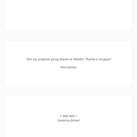
”Got my program going thanks to WikiDll. Thanks a lot guys!”
Alex James
1 000 000 +
Usuários felizes!