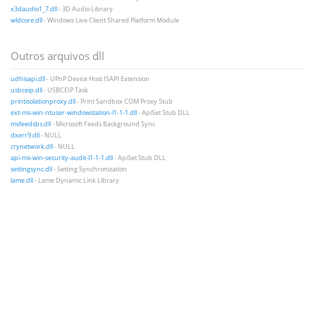
x3daudio1_7.dll
- 3D Audio Library
wldcore.dll
- Windows Live Client Shared Platform Module
Outros arquivos dll
udhisapi.dll
- UPnP Device Host ISAPI Extension
usbceip.dll
- USBCEIP Task
printisolationproxy.dll
- Print Sandbox COM Proxy Stub
ext-ms-win-ntuser-windowstation-l1-1-1.dll
- ApiSet Stub DLL
msfeedsbs.dll
- Microsoft Feeds Background Sync
dxerr9.dll
- NULL
crynetwork.dll
- NULL
api-ms-win-security-audit-l1-1-1.dll
- ApiSet Stub DLL
settingsync.dll
- Setting Synchronization
lame.dll
- Lame Dynamic Link Library