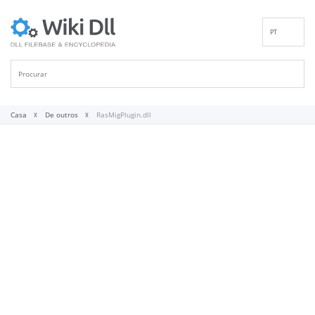
PT
EN
DE
ES
FR
Casa
De outros
RasMigPlugin.dll
IT
RU
ID
NL
NN
SV
VI
FI