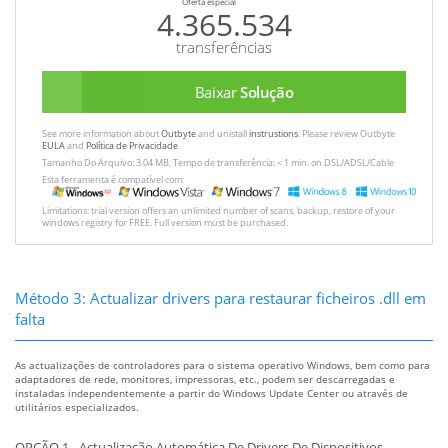
Oferta especial
4.365.534
transferências
Baixar
Solução
See more information about
Outbyte
and unistall
instrustions
. Please review Outbyte
EULA
and
Política de Privacidade
Tamanho Do Arquivo: 3.04 MB, Tempo de transferência: < 1 min. on DSL/ADSL/Cable
Esta ferramenta é compatível com:
Limitations: trial version offers an unlimited number of scans, backup, restore of your
windows registry for FREE. Full version must be purchased.
Método 3: Actualizar drivers para restaurar ficheiros .dll em
falta
As actualizações de controladores para o sistema operativo Windows, bem como para
adaptadores de rede, monitores, impressoras, etc., podem ser descarregadas e
instaladas independentemente a partir do Windows Update Center ou através de
utilitários especializados.
OPÇÃO 1 - Actualização Automática De Drivers De Dispositivos