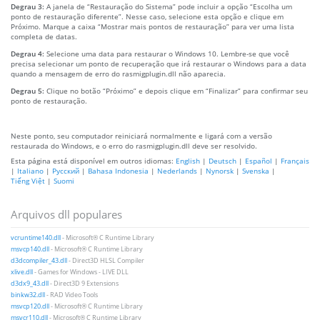
Degrau 3:
A janela de “Restauração do Sistema” pode incluir a opção “Escolha um
ponto de restauração diferente”. Nesse caso, selecione esta opção e clique em
Próximo. Marque a caixa “Mostrar mais pontos de restauração” para ver uma lista
completa de datas.
Degrau 4:
Selecione uma data para restaurar o Windows 10. Lembre-se que você
precisa selecionar um ponto de recuperação que irá restaurar o Windows para a data
quando a mensagem de erro do rasmigplugin.dll não aparecia.
Degrau 5:
Clique no botão “Próximo” e depois clique em “Finalizar” para confirmar seu
ponto de restauração.
Neste ponto, seu computador reiniciará normalmente e ligará com a versão
restaurada do Windows, e o erro do rasmigplugin.dll deve ser resolvido.
Esta página está disponível em outros idiomas:
English
|
Deutsch
|
Español
|
Français
|
Italiano
|
Русский
|
Bahasa Indonesia
|
Nederlands
|
Nynorsk
|
Svenska
|
Tiếng Việt
|
Suomi
Arquivos dll populares
vcruntime140.dll
- Microsoft® C Runtime Library
msvcp140.dll
- Microsoft® C Runtime Library
d3dcompiler_43.dll
- Direct3D HLSL Compiler
xlive.dll
- Games for Windows - LIVE DLL
d3dx9_43.dll
- Direct3D 9 Extensions
binkw32.dll
- RAD Video Tools
msvcp120.dll
- Microsoft® C Runtime Library
msvcr110.dll
- Microsoft® C Runtime Library