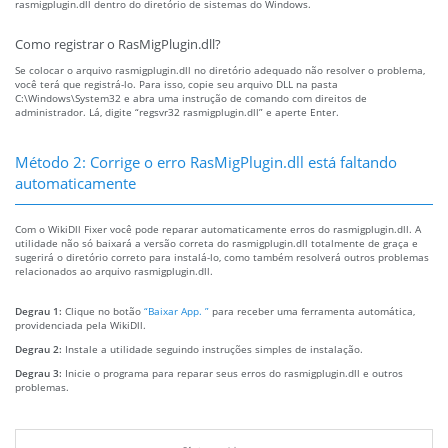
rasmigplugin.dll dentro do diretório de sistemas do Windows.
Como registrar o RasMigPlugin.dll?
Se colocar o arquivo rasmigplugin.dll no diretório adequado não resolver o problema,
você terá que registrá-lo. Para isso, copie seu arquivo DLL na pasta
C:\Windows\System32 e abra uma instrução de comando com direitos de
administrador. Lá, digite “regsvr32 rasmigplugin.dll” e aperte Enter.
Método 2: Corrige o erro RasMigPlugin.dll está faltando
automaticamente
Com o WikiDll Fixer você pode reparar automaticamente erros do rasmigplugin.dll. A
utilidade não só baixará a versão correta do rasmigplugin.dll totalmente de graça e
sugerirá o diretório correto para instalá-lo, como também resolverá outros problemas
relacionados ao arquivo rasmigplugin.dll.
Degrau 1:
Clique no botão
“Baixar App. ”
para receber uma ferramenta automática,
providenciada pela WikiDll.
Degrau 2:
Instale a utilidade seguindo instruções simples de instalação.
Degrau 3:
Inicie o programa para reparar seus erros do rasmigplugin.dll e outros
problemas.