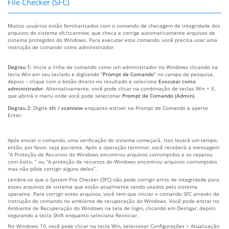
File Checker (SFC)
Muitos usuários estão familiarizados com o comando de checagem de integridade dos
arquivos do sistema sfc/scannow, que checa e corrige automaticamente arquivos de
sistema protegidos do Windows. Para executar este comando, você precisa usar uma
instrução de comando como administrador.
Degrau 1:
Inicie a linha de comando como um administrador no Windows clicando na
tecla Win em seu teclado e digitando
“Prompt de Comando”
no campo de pesquisa,
depois – clique com o botão direito no resultado e selecione
Executar como
administrador
. Alternativamente, você pode clicar na combinação de teclas Win + X,
que abrirá o menu onde você pode selecionar
Prompt de Comando (Admin)
.
Degrau 2:
Digite
sfc / scannow
enquanto estiver na Prompt de Comando e aperte
Enter.
Após enviar o comando, uma verificação do sistema começará. Isso levará um tempo,
então, por favor, seja paciente. Após a operação terminar, você receberá a mensagem
“A Proteção de Recursos do Windows encontrou arquivos corrompidos e os reparou
com êxito. “ ou “A proteção de recursos do Windows encontrou arquivos corrompidos
mas não pôde corrigir alguns deles”.
Lembre-se que o System File Checker (SFC) não pode corrigir erros de integridade para
esses arquivos de sistema que estão atualmente sendo usados pelo sistema
operante. Para corrigir estes arquivos, você tem que iniciar o comando SFC através da
instrução de comando no ambiente de recuperação do Windows. Você pode entrar no
Ambiente de Recuperação do Windows na tela de login, clicando em Desligar, depois
segurando a tecla Shift enquanto seleciona Reiniciar.
No Windows 10, você pode clicar na tecla Win, selecionar Configurações > Atualização