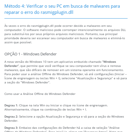
Método 4: Verificar o seu PC em busca de malwares para
reparar o erro do rasmigplugin.dll
Às vezes o erro do rasmigplugin.dll pode ocorrer devido a malwares em seu
computador. O software malicioso pode corromper intencionalmente os arquivos DLL
para substituí-los por seus próprios arquivos maliciosos. Portanto, sua principal
prioridade deveria ser escanear seu computador em busca de malwares e eliminá-lo
assim que possível.
OPÇÃO 1 - Windows Defender
A nova versão do Windows 10 tem um aplicativo embutido chamado
“Windows
Defender”
, que permite que você verifique se seu computador tem vírus e remova
malwares, que são difíceis de remover em um sistema operante em funcionamento.
Para poder usar a análise Offline do Windows Defender, vá até configurações (Iniciar –
Ícone de engrenagem ou teclas Win + I), selecione “Atualização e Segurança” e vá para
a seção do “Windows Defender”.
Como usar a Análise Offline do Windows Defender
Degrau 1:
Clique na tela Win ou Iniciar e clique no ícone de engrenagem.
Alternativamente, clique na combinação de teclas Win + I.
Degrau 2:
Selecione a opção Atualização e Segurança e vá para a seção do Windows
Defender.
Degrau 3:
Embaixo das configurações do Defender há a caixa de seleção “Análise
Offline do Windows Defender”. Para iniciá-la, clique em “Escanear Agora”. Note que