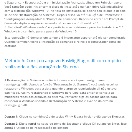
e Segurança > Recuperação e em Inicialização Avançada, clique em Reiniciar agora.
Você também pode iniciar com o disco de instalação ou flash drive USB inicializável
com a distribuição Windows 10. Na tela de instalação, selecione seu idioma e depois
selecione “Restauração do Sistema”. Depois disso, vá até “Solução de Problemas” >
“Configurações Avançadas” > “Prompt de Comando”. Depois de entrar em Prompt de
Comando, digite o seguinte comando: sfc /scannow /offbootdir=C:\
/offwindir=C:\Windows onde C é a partição com o sistema operativo instalado e C: \
Windows é o caminho para a pasta do Windows 10.
Esta operação irá demorar um tempo e é importante esperar até ela ser completada.
Quando terminar, feche a instrução de comando e reinicie o computador como de
costume.
Método 6: Corrija o arquivo RasMigPlugin.dll corrompido
realizando a Restauração do Sistema
A Restauração do Sistema é muito útil quando você quer corrigir o erro
rasmigplugin.dll. Usando a função “Restauração do Sistema”, você pode escolher
restaurar o Windows para a data quando o arquivo rasmigplugin.dll não estava
danificado. Assim, restaurando o Windows para uma data anterior cancela as
mudanças feitas aos arquivos do sistema. Por favor, siga os passos abaixo para
recuperar o Windows usando a Restauração do Sistema e livre-se do erro no
rasmigplugin.dll.
Degrau 1:
Clique na combinação de teclas Win + R para iniciar o diálogo de Executar.
Degrau 2:
Digite
rstrui
na caixa de texto de Executar e clique OK ou aperte Enter. Isso
abrirá a utilidade de recuperação do sistema.