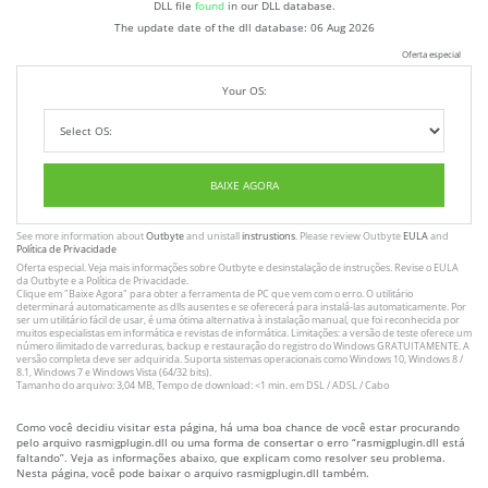
DLL file
found
in our DLL database.
The update date of the dll database:
06 Aug 2026
Oferta especial
Your OS:
BAIXE AGORA
See more information about
Outbyte
and unistall
instrustions
. Please review Outbyte
EULA
and
Política de Privacidade
Oferta especial. Veja mais informações sobre
Outbyte
e desinstalação
de instruções
. Revise o
EULA
da Outbyte e a
Política de Privacidade
.
Clique em
"Baixe Agora"
para obter a ferramenta de PC que vem com o erro. O utilitário
determinará automaticamente as dlls ausentes e se oferecerá para instalá-las automaticamente. Por
ser um utilitário fácil de usar, é uma ótima alternativa à instalação manual, que foi reconhecida por
muitos especialistas em informática e revistas de informática. Limitações: a versão de teste oferece um
número ilimitado de varreduras, backup e restauração do registro do Windows GRATUITAMENTE. A
versão completa deve ser adquirida. Suporta sistemas operacionais como Windows 10, Windows 8 /
8.1, Windows 7 e Windows Vista (64/32 bits).
Tamanho do arquivo: 3,04 MB, Tempo de download: <1 min. em DSL / ADSL / Cabo
Como você decidiu visitar esta página, há uma boa chance de você estar procurando
pelo arquivo rasmigplugin.dll ou uma forma de consertar o erro “rasmigplugin.dll está
faltando”. Veja as informações abaixo, que explicam como resolver seu problema.
Nesta página, você pode baixar o arquivo rasmigplugin.dll também.