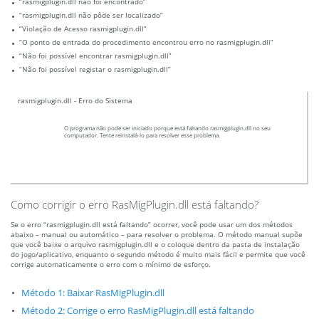
“rasmigplugin.dll não foi encontrado”
“rasmigplugin.dll não pôde ser localizado”
“Violação de Acesso rasmigplugin.dll”
“O ponto de entrada do procedimento encontrou erro no rasmigplugin.dll”
“Não foi possível encontrar rasmigplugin.dll”
“Não foi possível registar o rasmigplugin.dll”
rasmigplugin.dll - Erro do Sistema
O programa não pode ser iniciado porque está faltando rasmigplugin.dll no seu
computador. Tente reinstalá-lo para resolver esse problema.
Como corrigir o erro RasMigPlugin.dll está faltando?
Se o erro “rasmigplugin.dll está faltando” ocorrer, você pode usar um dos métodos
abaixo – manual ou automático – para resolver o problema. O método manual supõe
que você baixe o arquivo rasmigplugin.dll e o coloque dentro da pasta de instalação
do jogo/aplicativo, enquanto o segundo método é muito mais fácil e permite que você
corrige automaticamente o erro com o mínimo de esforço.
Método 1: Baixar RasMigPlugin.dll
Método 2: Corrige o erro RasMigPlugin.dll está faltando