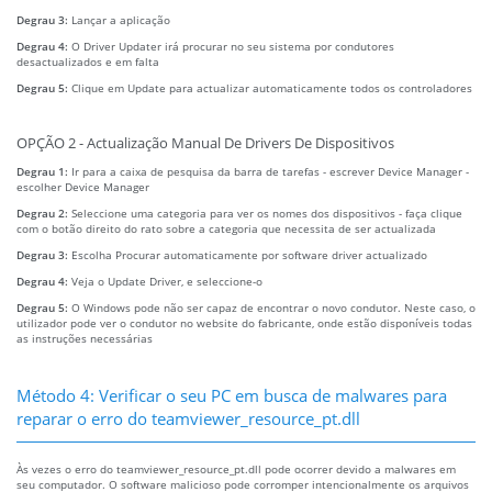
Degrau 3:
Lançar a aplicação
Degrau 4:
O Driver Updater irá procurar no seu sistema por condutores
desactualizados e em falta
Degrau 5:
Clique em Update para actualizar automaticamente todos os controladores
OPÇÃO 2 - Actualização Manual De Drivers De Dispositivos
Degrau 1:
Ir para a caixa de pesquisa da barra de tarefas - escrever Device Manager -
escolher Device Manager
Degrau 2:
Seleccione uma categoria para ver os nomes dos dispositivos - faça clique
com o botão direito do rato sobre a categoria que necessita de ser actualizada
Degrau 3:
Escolha Procurar automaticamente por software driver actualizado
Degrau 4:
Veja o Update Driver, e seleccione-o
Degrau 5:
O Windows pode não ser capaz de encontrar o novo condutor. Neste caso, o
utilizador pode ver o condutor no website do fabricante, onde estão disponíveis todas
as instruções necessárias
Método 4: Verificar o seu PC em busca de malwares para
reparar o erro do teamviewer_resource_pt.dll
Às vezes o erro do teamviewer_resource_pt.dll pode ocorrer devido a malwares em
seu computador. O software malicioso pode corromper intencionalmente os arquivos