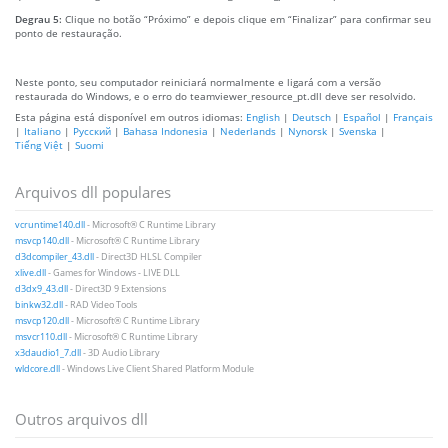
Degrau 5:
Clique no botão “Próximo” e depois clique em “Finalizar” para confirmar seu
ponto de restauração.
Neste ponto, seu computador reiniciará normalmente e ligará com a versão
restaurada do Windows, e o erro do teamviewer_resource_pt.dll deve ser resolvido.
Esta página está disponível em outros idiomas:
English
|
Deutsch
|
Español
|
Français
|
Italiano
|
Русский
|
Bahasa Indonesia
|
Nederlands
|
Nynorsk
|
Svenska
|
Tiếng Việt
|
Suomi
Arquivos dll populares
vcruntime140.dll
- Microsoft® C Runtime Library
msvcp140.dll
- Microsoft® C Runtime Library
d3dcompiler_43.dll
- Direct3D HLSL Compiler
xlive.dll
- Games for Windows - LIVE DLL
d3dx9_43.dll
- Direct3D 9 Extensions
binkw32.dll
- RAD Video Tools
msvcp120.dll
- Microsoft® C Runtime Library
msvcr110.dll
- Microsoft® C Runtime Library
x3daudio1_7.dll
- 3D Audio Library
wldcore.dll
- Windows Live Client Shared Platform Module
Outros arquivos dll