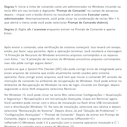
Degrau 1:
Inicie a linha de comando como um administrador no Windows clicando na
tecla Win em seu teclado e digitando
“Prompt de Comando”
no campo de pesquisa,
depois – clique com o botão direito no resultado e selecione
Executar como
administrador
. Alternativamente, você pode clicar na combinação de teclas Win + X,
que abrirá o menu onde você pode selecionar
Prompt de Comando (Admin)
.
Degrau 2:
Digite
sfc / scannow
enquanto estiver na Prompt de Comando e aperte
Enter.
Após enviar o comando, uma verificação do sistema começará. Isso levará um tempo,
então, por favor, seja paciente. Após a operação terminar, você receberá a mensagem
“A Proteção de Recursos do Windows encontrou arquivos corrompidos e os reparou
com êxito. “ ou “A proteção de recursos do Windows encontrou arquivos corrompidos
mas não pôde corrigir alguns deles”.
Lembre-se que o System File Checker (SFC) não pode corrigir erros de integridade para
esses arquivos de sistema que estão atualmente sendo usados pelo sistema
operante. Para corrigir estes arquivos, você tem que iniciar o comando SFC através da
instrução de comando no ambiente de recuperação do Windows. Você pode entrar no
Ambiente de Recuperação do Windows na tela de login, clicando em Desligar, depois
segurando a tecla Shift enquanto seleciona Reiniciar.
No Windows 10, você pode clicar na tecla Win, selecionar Configurações > Atualização
e Segurança > Recuperação e em Inicialização Avançada, clique em Reiniciar agora.
Você também pode iniciar com o disco de instalação ou flash drive USB inicializável
com a distribuição Windows 10. Na tela de instalação, selecione seu idioma e depois
selecione “Restauração do Sistema”. Depois disso, vá até “Solução de Problemas” >
“Configurações Avançadas” > “Prompt de Comando”. Depois de entrar em Prompt de
Comando, digite o seguinte comando: sfc /scannow /offbootdir=C:\
/offwindir=C:\Windows onde C é a partição com o sistema operativo instalado e C: \
Windows é o caminho para a pasta do Windows 10.