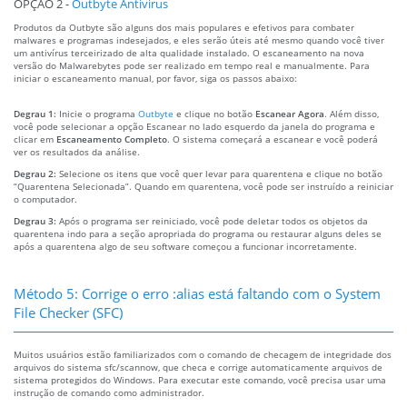
OPÇÃO 2 -
Outbyte Antivirus
Produtos da Outbyte são alguns dos mais populares e efetivos para combater
malwares e programas indesejados, e eles serão úteis até mesmo quando você tiver
um antivírus terceirizado de alta qualidade instalado. O escaneamento na nova
versão do Malwarebytes pode ser realizado em tempo real e manualmente. Para
iniciar o escaneamento manual, por favor, siga os passos abaixo:
Degrau 1:
Inicie o programa
Outbyte
e clique no botão
Escanear Agora
. Além disso,
você pode selecionar a opção Escanear no lado esquerdo da janela do programa e
clicar em
Escaneamento Completo
. O sistema começará a escanear e você poderá
ver os resultados da análise.
Degrau 2:
Selecione os itens que você quer levar para quarentena e clique no botão
“Quarentena Selecionada”. Quando em quarentena, você pode ser instruído a reiniciar
o computador.
Degrau 3:
Após o programa ser reiniciado, você pode deletar todos os objetos da
quarentena indo para a seção apropriada do programa ou restaurar alguns deles se
após a quarentena algo de seu software começou a funcionar incorretamente.
Método 5: Corrige o erro :alias está faltando com o System
File Checker (SFC)
Muitos usuários estão familiarizados com o comando de checagem de integridade dos
arquivos do sistema sfc/scannow, que checa e corrige automaticamente arquivos de
sistema protegidos do Windows. Para executar este comando, você precisa usar uma
instrução de comando como administrador.