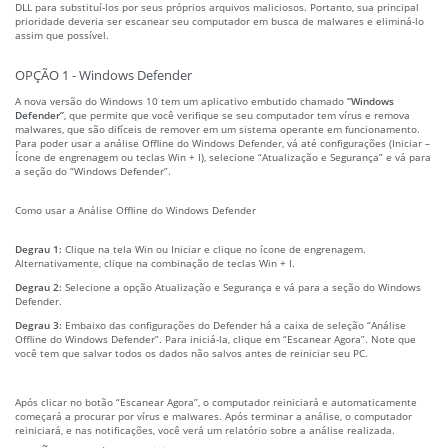
DLL para substituí-los por seus próprios arquivos maliciosos. Portanto, sua principal
prioridade deveria ser escanear seu computador em busca de malwares e eliminá-lo
assim que possível.
OPÇÃO 1 - Windows Defender
A nova versão do Windows 10 tem um aplicativo embutido chamado
“Windows
Defender”
, que permite que você verifique se seu computador tem vírus e remova
malwares, que são difíceis de remover em um sistema operante em funcionamento.
Para poder usar a análise Offline do Windows Defender, vá até configurações (Iniciar –
Ícone de engrenagem ou teclas Win + I), selecione “Atualização e Segurança” e vá para
a seção do “Windows Defender”.
Como usar a Análise Offline do Windows Defender
Degrau 1:
Clique na tela Win ou Iniciar e clique no ícone de engrenagem.
Alternativamente, clique na combinação de teclas Win + I.
Degrau 2:
Selecione a opção Atualização e Segurança e vá para a seção do Windows
Defender.
Degrau 3:
Embaixo das configurações do Defender há a caixa de seleção “Análise
Offline do Windows Defender”. Para iniciá-la, clique em “Escanear Agora”. Note que
você tem que salvar todos os dados não salvos antes de reiniciar seu PC.
Após clicar no botão “Escanear Agora”, o computador reiniciará e automaticamente
começará a procurar por vírus e malwares. Após terminar a análise, o computador
reiniciará, e nas notificações, você verá um relatório sobre a análise realizada.