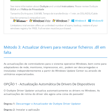
See more information about
Outbyte
and unistall
instrustions
. Please review Outbyte
EULA
and
Política de Privacidade
Tamanho Do Arquivo: 3.04 MB, Tempo de transferência: < 1 min. on DSL/ADSL/Cable
Esta ferramenta é compatível com:
Limitations: trial version offers an unlimited number of scans, backup, restore of your
windows registry for FREE. Full version must be purchased.
Método 3: Actualizar drivers para restaurar ficheiros .dll em
falta
As actualizações de controladores para o sistema operativo Windows, bem como para
adaptadores de rede, monitores, impressoras, etc., podem ser descarregadas e
instaladas independentemente a partir do Windows Update Center ou através de
utilitários especializados.
OPÇÃO 1 - Actualização Automática De Drivers De Dispositivos
O Outbyte Driver Updater actualiza automaticamente os drivers no Windows. As
actualizações de rotina do driver são agora uma coisa do passado!
Degrau 1:
Descarregar o Actualizador de Outbyte Driver Updater
Degrau 2:
Instalar a aplicação