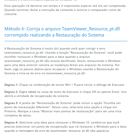
Esta operação irá demorar um tempo e é importante esperar até ela ser completada.
Quando terminar, feche a instrução de comando e reinicie o computador como de
costume.
Método 6: Corrija o arquivo TeamViewer_Resource_pt.dll
corrompido realizando a Restauração do Sistema
A Restauração do Sistema é muito útil quando você quer corrigir o erro
teamviewer_resource_pt.dll. Usando a função “Restauração do Sistema”, você pode
escolher restaurar o Windows para a data quando o arquivo
teamviewer_resource_pt.dll não estava danificado. Assim, restaurando o Windows
para uma data anterior cancela as mudanças feitas aos arquivos do sistema. Por
favor, siga os passos abaixo para recuperar o Windows usando a Restauração do
Sistema e livre-se do erro no teamviewer_resource_pt.dll.
Degrau 1:
Clique na combinação de teclas Win + R para iniciar o diálogo de Executar.
Degrau 2:
Digite
rstrui
na caixa de texto de Executar e clique OK ou aperte Enter. Isso
abrirá a utilidade de recuperação do sistema.
Degrau 3:
A janela de “Restauração do Sistema” pode incluir a opção “Escolha um
ponto de restauração diferente”. Nesse caso, selecione esta opção e clique em
Próximo. Marque a caixa “Mostrar mais pontos de restauração” para ver uma lista
completa de datas.
Degrau 4:
Selecione uma data para restaurar o Windows 10. Lembre-se que você
precisa selecionar um ponto de recuperação que irá restaurar o Windows para a data
quando a mensagem de erro do teamviewer_resource_pt.dll não aparecia.