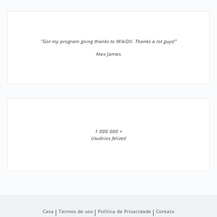
”Got my program going thanks to WikiDll. Thanks a lot guys!”
Alex James
1 000 000 +
Usuários felizes!
Casa
Termos de uso
Política de Privacidade
Contato