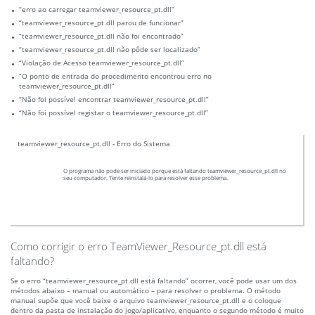
“erro ao carregar teamviewer_resource_pt.dll”
“teamviewer_resource_pt.dll parou de funcionar”
“teamviewer_resource_pt.dll não foi encontrado”
“teamviewer_resource_pt.dll não pôde ser localizado”
“Violação de Acesso teamviewer_resource_pt.dll”
“O ponto de entrada do procedimento encontrou erro no
teamviewer_resource_pt.dll”
“Não foi possível encontrar teamviewer_resource_pt.dll”
“Não foi possível registar o teamviewer_resource_pt.dll”
teamviewer_resource_pt.dll - Erro do Sistema
O programa não pode ser iniciado porque está faltando teamviewer_resource_pt.dll no
seu computador. Tente reinstalá-lo para resolver esse problema.
Como corrigir o erro TeamViewer_Resource_pt.dll está
faltando?
Se o erro “teamviewer_resource_pt.dll está faltando” ocorrer, você pode usar um dos
métodos abaixo – manual ou automático – para resolver o problema. O método
manual supõe que você baixe o arquivo teamviewer_resource_pt.dll e o coloque
dentro da pasta de instalação do jogo/aplicativo, enquanto o segundo método é muito