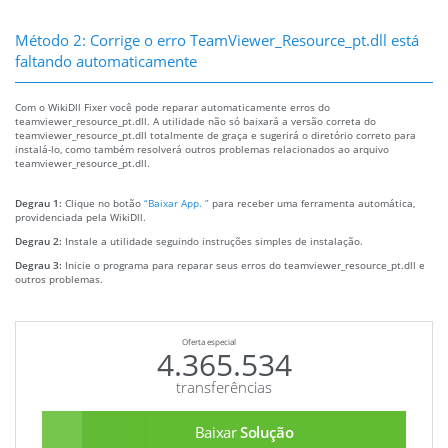
Método 2: Corrige o erro TeamViewer_Resource_pt.dll está
faltando automaticamente
Com o WikiDll Fixer você pode reparar automaticamente erros do
teamviewer_resource_pt.dll. A utilidade não só baixará a versão correta do
teamviewer_resource_pt.dll totalmente de graça e sugerirá o diretório correto para
instalá-lo, como também resolverá outros problemas relacionados ao arquivo
teamviewer_resource_pt.dll.
Degrau 1:
Clique no botão
“Baixar App. ”
para receber uma ferramenta automática,
providenciada pela WikiDll.
Degrau 2:
Instale a utilidade seguindo instruções simples de instalação.
Degrau 3:
Inicie o programa para reparar seus erros do teamviewer_resource_pt.dll e
outros problemas.
Oferta especial
4.365.534
transferências
Baixar
Solução