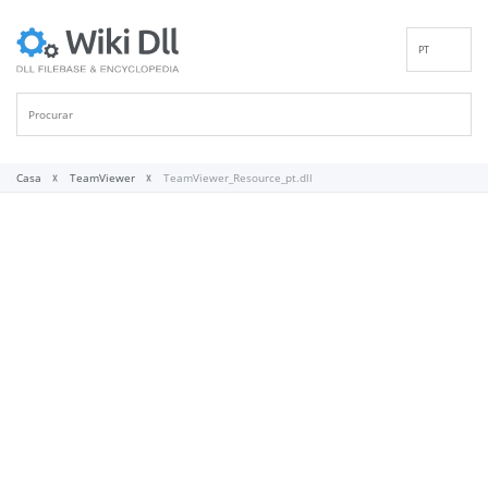
PT
EN
DE
ES
FR
Casa
TeamViewer
TeamViewer_Resource_pt.dll
IT
RU
ID
NL
NN
SV
VI
FI