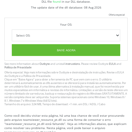
DLL file
found
in our DLL database.
The update date of the dll database:
08 Aug 2026
Oferta especial
Your OS:
BAIXE AGORA
See more information about
Outbyte
and unistall
instrustions
. Please review Outbyte
EULA
and
Política de Privacidade
Oferta especial. Veja mais informações sobre
Outbyte
e desinstalação
de instruções
. Revise o
EULA
da Outbyte e a
Política de Privacidade
.
Clique em
"Baixe Agora"
para obter a ferramenta de PC que vem com o erro. O utilitário
determinará automaticamente as dlls ausentes e se oferecerá para instalá-las automaticamente. Por
ser um utilitário fácil de usar, é uma ótima alternativa à instalação manual, que foi reconhecida por
muitos especialistas em informática e revistas de informática. Limitações: a versão de teste oferece um
número ilimitado de varreduras, backup e restauração do registro do Windows GRATUITAMENTE. A
versão completa deve ser adquirida. Suporta sistemas operacionais como Windows 10, Windows 8 /
8.1, Windows 7 e Windows Vista (64/32 bits).
Tamanho do arquivo: 3,04 MB, Tempo de download: <1 min. em DSL / ADSL / Cabo
Como você decidiu visitar esta página, há uma boa chance de você estar procurando
pelo arquivo teamviewer_resource_pt.dll ou uma forma de consertar o erro
“teamviewer_resource_pt.dll está faltando”. Veja as informações abaixo, que explicam
como resolver seu problema. Nesta página, você pode baixar o arquivo