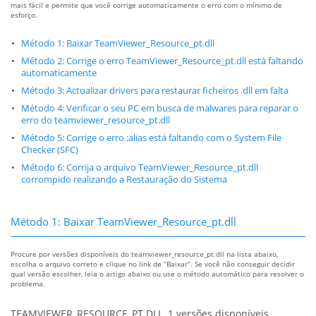
mais fácil e permite que você corrige automaticamente o erro com o mínimo de
esforço.
Método 1: Baixar TeamViewer_Resource_pt.dll
Método 2: Corrige o erro TeamViewer_Resource_pt.dll está faltando
automaticamente
Método 3: Actualizar drivers para restaurar ficheiros .dll em falta
Método 4: Verificar o seu PC em busca de malwares para reparar o
erro do teamviewer_resource_pt.dll
Método 5: Corrige o erro :alias está faltando com o System File
Checker (SFC)
Método 6: Corrija o arquivo TeamViewer_Resource_pt.dll
corrompido realizando a Restauração do Sistema
Método 1: Baixar TeamViewer_Resource_pt.dll
Procure por versões disponíveis do teamviewer_resource_pt.dll na lista abaixo,
escolha o arquivo correto e clique no link de “Baixar”. Se você não conseguir decidir
qual versão escolher, leia o artigo abaixo ou use o método automático para resolver o
problema.
TEAMVIEWER_RESOURCE_PT.DLL, 1 versões disponíveis