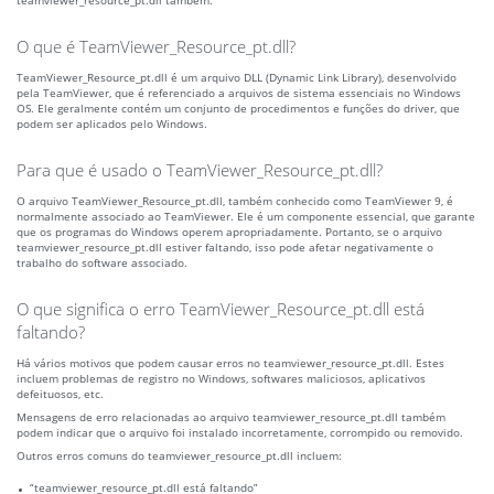
teamviewer_resource_pt.dll também.
O que é TeamViewer_Resource_pt.dll?
TeamViewer_Resource_pt.dll é um arquivo DLL (Dynamic Link Library), desenvolvido
pela TeamViewer, que é referenciado a arquivos de sistema essenciais no Windows
OS. Ele geralmente contém um conjunto de procedimentos e funções do driver, que
podem ser aplicados pelo Windows.
Para que é usado o TeamViewer_Resource_pt.dll?
O arquivo TeamViewer_Resource_pt.dll, também conhecido como TeamViewer 9, é
normalmente associado ao TeamViewer. Ele é um componente essencial, que garante
que os programas do Windows operem apropriadamente. Portanto, se o arquivo
teamviewer_resource_pt.dll estiver faltando, isso pode afetar negativamente o
trabalho do software associado.
O que significa o erro TeamViewer_Resource_pt.dll está
faltando?
Há vários motivos que podem causar erros no teamviewer_resource_pt.dll. Estes
incluem problemas de registro no Windows, softwares maliciosos, aplicativos
defeituosos, etc.
Mensagens de erro relacionadas ao arquivo teamviewer_resource_pt.dll também
podem indicar que o arquivo foi instalado incorretamente, corrompido ou removido.
Outros erros comuns do teamviewer_resource_pt.dll incluem:
“teamviewer_resource_pt.dll está faltando”