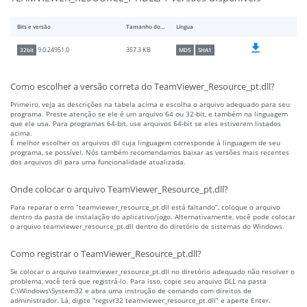
Bits e versão
Tamanho do arquivo
Língua
357.3 KB
9.0.24951.0
32bit
MD5
SHA1
Como escolher a versão correta do TeamViewer_Resource_pt.dll?
Primeiro, veja as descrições na tabela acima e escolha o arquivo adequado para seu
programa. Preste atenção se ele é um arquivo 64 ou 32-bit, e também na linguagem
que ele usa. Para programas 64-bit, use arquivos 64-bit se eles estiverem listados
acima.
É melhor escolher os arquivos dll cuja linguagem corresponde à linguagem de seu
programa, se possível. Nós também recomendamos baixar as versões mais recentes
dos arquivos dll para uma funcionalidade atualizada.
Onde colocar o arquivo TeamViewer_Resource_pt.dll?
Para reparar o erro “teamviewer_resource_pt.dll está faltando”, coloque o arquivo
dentro da pasta de instalação do aplicativo/jogo. Alternativamente, você pode colocar
o arquivo teamviewer_resource_pt.dll dentro do diretório de sistemas do Windows.
Como registrar o TeamViewer_Resource_pt.dll?
Se colocar o arquivo teamviewer_resource_pt.dll no diretório adequado não resolver o
problema, você terá que registrá-lo. Para isso, copie seu arquivo DLL na pasta
C:\Windows\System32 e abra uma instrução de comando com direitos de
administrador. Lá, digite “regsvr32 teamviewer_resource_pt.dll” e aperte Enter.