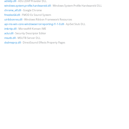
adsldp.dll
- ADs LDAP Provider DLL
windows.system.profile.hardwareid.dll
- Windows System Profile HardwareId DLL
chrome_elf.dll
- Google Chrome
fmodex64.dll
- FMOD Ex Sound System
uiribbonres.dll
- Windows Ribbon Framework Resources
api-ms-win-core-windowserrorreporting-l1-1-0.dll
- ApiSet Stub DLL
imkrtip.dll
- Microsoft® Korean IME
aclui.dll
- Security Descriptor Editor
msutb.dll
- MSUTB Server DLL
dsdmoprp.dll
- DirectSound Effects Property Pages