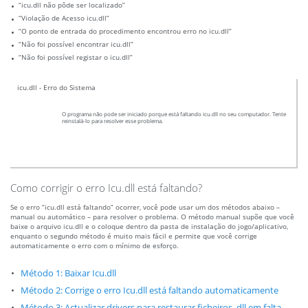
“icu.dll não pôde ser localizado”
“Violação de Acesso icu.dll”
“O ponto de entrada do procedimento encontrou erro no icu.dll”
“Não foi possível encontrar icu.dll”
“Não foi possível registar o icu.dll”
icu.dll - Erro do Sistema
O programa não pode ser iniciado porque está faltando icu.dll no seu computador. Tente
reinstalá-lo para resolver esse problema.
Como corrigir o erro Icu.dll está faltando?
Se o erro “icu.dll está faltando” ocorrer, você pode usar um dos métodos abaixo –
manual ou automático – para resolver o problema. O método manual supõe que você
baixe o arquivo icu.dll e o coloque dentro da pasta de instalação do jogo/aplicativo,
enquanto o segundo método é muito mais fácil e permite que você corrige
automaticamente o erro com o mínimo de esforço.
Método 1: Baixar Icu.dll
Método 2: Corrige o erro Icu.dll está faltando automaticamente
Método 3: Actualizar drivers para restaurar ficheiros .dll em falta