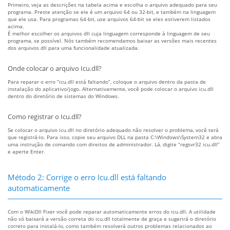
Primeiro, veja as descrições na tabela acima e escolha o arquivo adequado para seu
programa. Preste atenção se ele é um arquivo 64 ou 32-bit, e também na linguagem
que ele usa. Para programas 64-bit, use arquivos 64-bit se eles estiverem listados
acima.
É melhor escolher os arquivos dll cuja linguagem corresponde à linguagem de seu
programa, se possível. Nós também recomendamos baixar as versões mais recentes
dos arquivos dll para uma funcionalidade atualizada.
Onde colocar o arquivo Icu.dll?
Para reparar o erro “icu.dll está faltando”, coloque o arquivo dentro da pasta de
instalação do aplicativo/jogo. Alternativamente, você pode colocar o arquivo icu.dll
dentro do diretório de sistemas do Windows.
Como registrar o Icu.dll?
Se colocar o arquivo icu.dll no diretório adequado não resolver o problema, você terá
que registrá-lo. Para isso, copie seu arquivo DLL na pasta C:\Windows\System32 e abra
uma instrução de comando com direitos de administrador. Lá, digite “regsvr32 icu.dll”
e aperte Enter.
Método 2: Corrige o erro Icu.dll está faltando
automaticamente
Com o WikiDll Fixer você pode reparar automaticamente erros do icu.dll. A utilidade
não só baixará a versão correta do icu.dll totalmente de graça e sugerirá o diretório
correto para instalá-lo, como também resolverá outros problemas relacionados ao