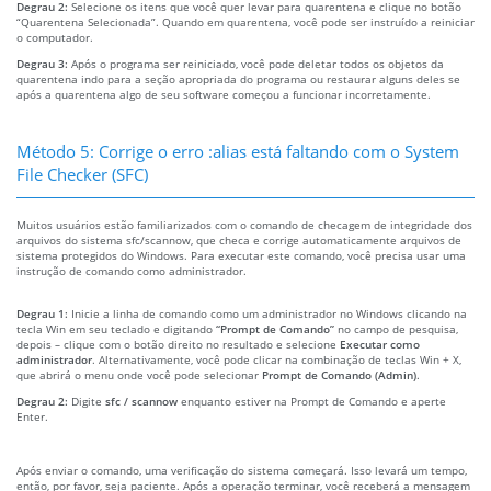
Degrau 2:
Selecione os itens que você quer levar para quarentena e clique no botão
“Quarentena Selecionada”. Quando em quarentena, você pode ser instruído a reiniciar
o computador.
Degrau 3:
Após o programa ser reiniciado, você pode deletar todos os objetos da
quarentena indo para a seção apropriada do programa ou restaurar alguns deles se
após a quarentena algo de seu software começou a funcionar incorretamente.
Método 5: Corrige o erro :alias está faltando com o System
File Checker (SFC)
Muitos usuários estão familiarizados com o comando de checagem de integridade dos
arquivos do sistema sfc/scannow, que checa e corrige automaticamente arquivos de
sistema protegidos do Windows. Para executar este comando, você precisa usar uma
instrução de comando como administrador.
Degrau 1:
Inicie a linha de comando como um administrador no Windows clicando na
tecla Win em seu teclado e digitando
“Prompt de Comando”
no campo de pesquisa,
depois – clique com o botão direito no resultado e selecione
Executar como
administrador
. Alternativamente, você pode clicar na combinação de teclas Win + X,
que abrirá o menu onde você pode selecionar
Prompt de Comando (Admin)
.
Degrau 2:
Digite
sfc / scannow
enquanto estiver na Prompt de Comando e aperte
Enter.
Após enviar o comando, uma verificação do sistema começará. Isso levará um tempo,
então, por favor, seja paciente. Após a operação terminar, você receberá a mensagem