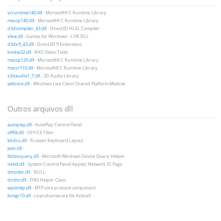
vcruntime140.dll
- Microsoft® C Runtime Library
msvcp140.dll
- Microsoft® C Runtime Library
d3dcompiler_43.dll
- Direct3D HLSL Compiler
xlive.dll
- Games for Windows - LIVE DLL
d3dx9_43.dll
- Direct3D 9 Extensions
binkw32.dll
- RAD Video Tools
msvcp120.dll
- Microsoft® C Runtime Library
msvcr110.dll
- Microsoft® C Runtime Library
x3daudio1_7.dll
- 3D Audio Library
wldcore.dll
- Windows Live Client Shared Platform Module
Outros arquivos dll
autoplay.dll
- AutoPlay Control Panel
offfilt.dll
- OFFICE Filter
kbdru.dll
- Russian Keyboard Layout
json.dll
-
fddevquery.dll
- Microsoft Windows Device Query Helper
netid.dll
- System Control Panel Applet; Network ID Page
dmcolor.dll
- NULL
dnshc.dll
- DNS Helper Class
wpdmtp.dll
- MTP core protocol component
licmgr10.dll
- Licenshanterare för ActiveX