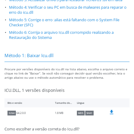
Método 4: Verificar o seu PC em busca de malwares para reparar o
erro do icu.dll
Método 5: Corrige o erro :alias está faltando com o System File
Checker (SFC)
Método 6: Corrija o arquivo Icu.dll corrompido realizando a
Restauração do Sistema
Método 1: Baixar Icu.dll
Procure por versões disponíveis do icu.dll na lista abaixo, escolha o arquivo correto e
clique no link de “Baixar”. Se você não conseguir decidir qual versão escolher, leia o
artigo abaixo ou use o método automático para resolver o problema.
ICU.DLL, 1 versões disponíveis
Bits e versão
Tamanho do arquivo
Língua
1.8 MB
64.2.0.0
32bit
MD5
SHA1
Como escolher a versão correta do Icu.dll?