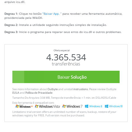
arquivo icu.dll.
Degrau 1:
Clique no botão
“Baixar App. ”
para receber uma ferramenta automática,
providenciada pela WikiDll.
Degrau 2:
Instale a utilidade seguindo instruções simples de instalação.
Degrau 3:
Inicie o programa para reparar seus erros do icu.dll e outros problemas.
Oferta especial
4.365.534
transferências
Baixar
Solução
See more information about
Outbyte
and unistall
instrustions
. Please review Outbyte
EULA
and
Política de Privacidade
Tamanho Do Arquivo: 3.04 MB, Tempo de transferência: < 1 min. on DSL/ADSL/Cable
Esta ferramenta é compatível com:
Limitations: trial version offers an unlimited number of scans, backup, restore of your
windows registry for FREE. Full version must be purchased.