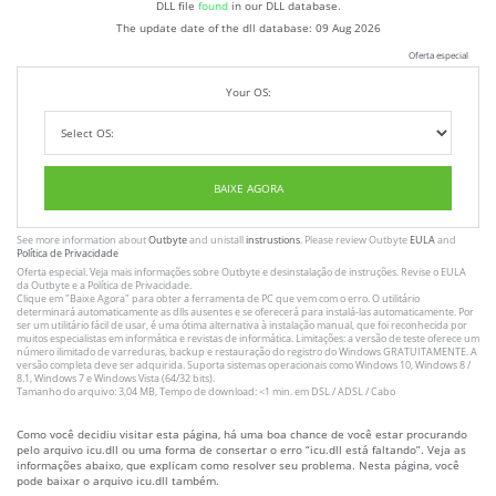
DLL file
found
in our DLL database.
The update date of the dll database:
09 Aug 2026
Oferta especial
Your OS:
BAIXE AGORA
See more information about
Outbyte
and unistall
instrustions
. Please review Outbyte
EULA
and
Política de Privacidade
Oferta especial. Veja mais informações sobre
Outbyte
e desinstalação
de instruções
. Revise o
EULA
da Outbyte e a
Política de Privacidade
.
Clique em
"Baixe Agora"
para obter a ferramenta de PC que vem com o erro. O utilitário
determinará automaticamente as dlls ausentes e se oferecerá para instalá-las automaticamente. Por
ser um utilitário fácil de usar, é uma ótima alternativa à instalação manual, que foi reconhecida por
muitos especialistas em informática e revistas de informática. Limitações: a versão de teste oferece um
número ilimitado de varreduras, backup e restauração do registro do Windows GRATUITAMENTE. A
versão completa deve ser adquirida. Suporta sistemas operacionais como Windows 10, Windows 8 /
8.1, Windows 7 e Windows Vista (64/32 bits).
Tamanho do arquivo: 3,04 MB, Tempo de download: <1 min. em DSL / ADSL / Cabo
Como você decidiu visitar esta página, há uma boa chance de você estar procurando
pelo arquivo icu.dll ou uma forma de consertar o erro “icu.dll está faltando”. Veja as
informações abaixo, que explicam como resolver seu problema. Nesta página, você
pode baixar o arquivo icu.dll também.