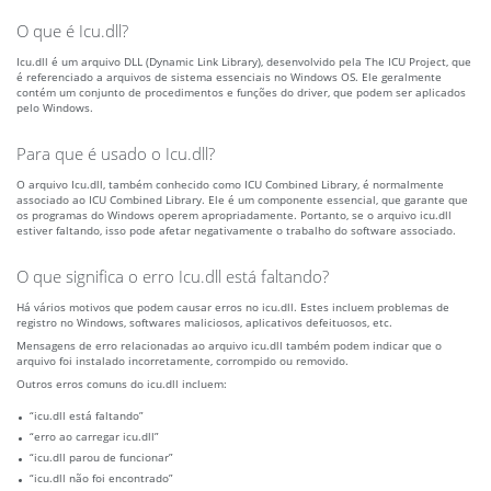
O que é Icu.dll?
Icu.dll é um arquivo DLL (Dynamic Link Library), desenvolvido pela The ICU Project, que
é referenciado a arquivos de sistema essenciais no Windows OS. Ele geralmente
contém um conjunto de procedimentos e funções do driver, que podem ser aplicados
pelo Windows.
Para que é usado o Icu.dll?
O arquivo Icu.dll, também conhecido como ICU Combined Library, é normalmente
associado ao ICU Combined Library. Ele é um componente essencial, que garante que
os programas do Windows operem apropriadamente. Portanto, se o arquivo icu.dll
estiver faltando, isso pode afetar negativamente o trabalho do software associado.
O que significa o erro Icu.dll está faltando?
Há vários motivos que podem causar erros no icu.dll. Estes incluem problemas de
registro no Windows, softwares maliciosos, aplicativos defeituosos, etc.
Mensagens de erro relacionadas ao arquivo icu.dll também podem indicar que o
arquivo foi instalado incorretamente, corrompido ou removido.
Outros erros comuns do icu.dll incluem:
“icu.dll está faltando”
“erro ao carregar icu.dll”
“icu.dll parou de funcionar”
“icu.dll não foi encontrado”