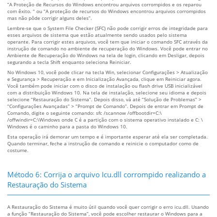
“A Proteção de Recursos do Windows encontrou arquivos corrompidos e os reparou
com êxito. “ ou “A proteção de recursos do Windows encontrou arquivos corrompidos
mas não pôde corrigir alguns deles”.
Lembre-se que o System File Checker (SFC) não pode corrigir erros de integridade para
esses arquivos de sistema que estão atualmente sendo usados pelo sistema
operante. Para corrigir estes arquivos, você tem que iniciar o comando SFC através da
instrução de comando no ambiente de recuperação do Windows. Você pode entrar no
Ambiente de Recuperação do Windows na tela de login, clicando em Desligar, depois
segurando a tecla Shift enquanto seleciona Reiniciar.
No Windows 10, você pode clicar na tecla Win, selecionar Configurações > Atualização
e Segurança > Recuperação e em Inicialização Avançada, clique em Reiniciar agora.
Você também pode iniciar com o disco de instalação ou flash drive USB inicializável
com a distribuição Windows 10. Na tela de instalação, selecione seu idioma e depois
selecione “Restauração do Sistema”. Depois disso, vá até “Solução de Problemas” >
“Configurações Avançadas” > “Prompt de Comando”. Depois de entrar em Prompt de
Comando, digite o seguinte comando: sfc /scannow /offbootdir=C:\
/offwindir=C:\Windows onde C é a partição com o sistema operativo instalado e C: \
Windows é o caminho para a pasta do Windows 10.
Esta operação irá demorar um tempo e é importante esperar até ela ser completada.
Quando terminar, feche a instrução de comando e reinicie o computador como de
costume.
Método 6: Corrija o arquivo Icu.dll corrompido realizando a
Restauração do Sistema
A Restauração do Sistema é muito útil quando você quer corrigir o erro icu.dll. Usando
a função “Restauração do Sistema”, você pode escolher restaurar o Windows para a