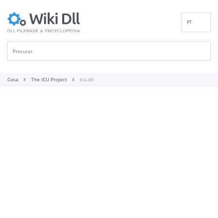
PT
EN
DE
ES
FR
Casa
The ICU Project
Icu.dll
IT
RU
ID
NL
NN
SV
VI
FI