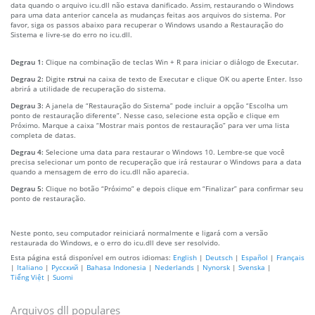
data quando o arquivo icu.dll não estava danificado. Assim, restaurando o Windows
para uma data anterior cancela as mudanças feitas aos arquivos do sistema. Por
favor, siga os passos abaixo para recuperar o Windows usando a Restauração do
Sistema e livre-se do erro no icu.dll.
Degrau 1:
Clique na combinação de teclas Win + R para iniciar o diálogo de Executar.
Degrau 2:
Digite
rstrui
na caixa de texto de Executar e clique OK ou aperte Enter. Isso
abrirá a utilidade de recuperação do sistema.
Degrau 3:
A janela de “Restauração do Sistema” pode incluir a opção “Escolha um
ponto de restauração diferente”. Nesse caso, selecione esta opção e clique em
Próximo. Marque a caixa “Mostrar mais pontos de restauração” para ver uma lista
completa de datas.
Degrau 4:
Selecione uma data para restaurar o Windows 10. Lembre-se que você
precisa selecionar um ponto de recuperação que irá restaurar o Windows para a data
quando a mensagem de erro do icu.dll não aparecia.
Degrau 5:
Clique no botão “Próximo” e depois clique em “Finalizar” para confirmar seu
ponto de restauração.
Neste ponto, seu computador reiniciará normalmente e ligará com a versão
restaurada do Windows, e o erro do icu.dll deve ser resolvido.
Esta página está disponível em outros idiomas:
English
|
Deutsch
|
Español
|
Français
|
Italiano
|
Русский
|
Bahasa Indonesia
|
Nederlands
|
Nynorsk
|
Svenska
|
Tiếng Việt
|
Suomi
Arquivos dll populares