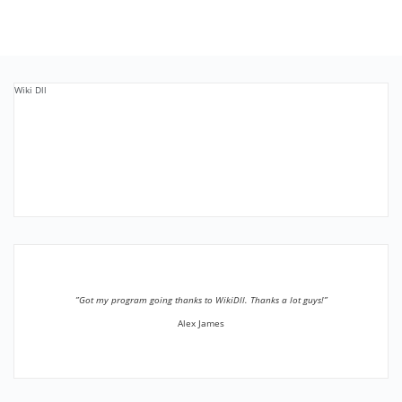
Wiki Dll
”Got my program going thanks to WikiDll. Thanks a lot guys!”
Alex James