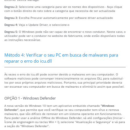
Degrau 2:
Seleccione uma categoria para ver os nomes dos dispositivos - faça clique
com o botão direito do rato sobre a categoria que necessita de ser actualizada
Degrau 3:
Escolha Procurar automaticamente por software driver actualizado
Degrau 4:
Veja o Update Driver, e seleccione-o
Degrau 5:
O Windows pode não ser capaz de encontrar o novo condutor. Neste caso, o
utilizador pode ver o condutor no website do fabricante, onde estão disponíveis todas
as instruções necessárias
Método 4: Verificar o seu PC em busca de malwares para
reparar o erro do icu.dll
Às vezes o erro do icu.dll pode ocorrer devido a malwares em seu computador. O
software malicioso pode corromper intencionalmente os arquivos DLL para substituí-
los por seus próprios arquivos maliciosos. Portanto, sua principal prioridade deveria
ser escanear seu computador em busca de malwares e eliminá-lo assim que possível.
OPÇÃO 1 - Windows Defender
A nova versão do Windows 10 tem um aplicativo embutido chamado
“Windows
Defender”
, que permite que você verifique se seu computador tem vírus e remova
malwares, que são difíceis de remover em um sistema operante em funcionamento.
Para poder usar a análise Offline do Windows Defender, vá até configurações (Iniciar –
Ícone de engrenagem ou teclas Win + I), selecione “Atualização e Segurança” e vá para
a seção do “Windows Defender”.