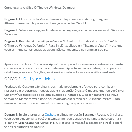
Como usar a Análise Offline do Windows Defender
Degrau 1:
Clique na tela Win ou Iniciar e clique no ícone de engrenagem.
Alternativamente, clique na combinação de teclas Win + I.
Degrau 2:
Selecione a opção Atualização e Segurança e vá para a seção do Windows
Defender.
Degrau 3:
Embaixo das configurações do Defender há a caixa de seleção “Análise
Offline do Windows Defender”. Para iniciá-la, clique em “Escanear Agora”. Note que
você tem que salvar todos os dados não salvos antes de reiniciar seu PC.
Após clicar no botão “Escanear Agora”, o computador reiniciará e automaticamente
começará a procurar por vírus e malwares. Após terminar a análise, o computador
reiniciará, e nas notificações, você verá um relatório sobre a análise realizada.
OPÇÃO 2 -
Outbyte Antivirus
Produtos da Outbyte são alguns dos mais populares e efetivos para combater
malwares e programas indesejados, e eles serão úteis até mesmo quando você tiver
um antivírus terceirizado de alta qualidade instalado. O escaneamento na nova
versão do Malwarebytes pode ser realizado em tempo real e manualmente. Para
iniciar o escaneamento manual, por favor, siga os passos abaixo:
Degrau 1:
Inicie o programa
Outbyte
e clique no botão
Escanear Agora
. Além disso,
você pode selecionar a opção Escanear no lado esquerdo da janela do programa e
clicar em
Escaneamento Completo
. O sistema começará a escanear e você poderá
ver os resultados da análise.