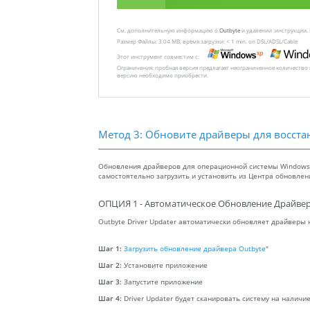
См. дополнительную информацию о
Outbyte
и удалении :инструкции.
Размер Файлы: 3.04 MB, время загрузки: < 1 min. on DSL/ADSL/Cable
Этот инструмент совместим с:
Ограничения: пробная версия предлагает неограниченное количество
версию необходимо приобрести.
Метод 3: Обновите драйверы для восста
Обновления драйверов для операционной системы Windows, 
самостоятельно загрузить и установить из Центра обновле
ОПЦИЯ 1 - Автоматическое Обновление Драйвер
Outbyte Driver Updater автоматически обновляет драйверы
Шаг 1:
Загрузить обновление драйвера Outbyte
"
Шаг 2:
Установите приложение
Шаг 3:
Запустите приложение
Шаг 4:
Driver Updater будет сканировать систему на налич