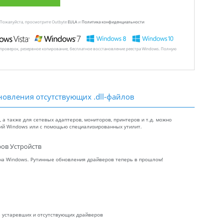
 Пожалуйста, просмотрите Outbyte
EULA
и
Политика конфиденциальности
 проверок, резервное копирование, бесплатное восстановление реестра Windows. Полную
новления отсутствующих .dll-файлов
а также для сетевых адаптеров, мониторов, принтеров и т.д. можно
ний Windows или с помощью специализированных утилит.
ов Устройств
 на Windows. Рутинные обновления драйверов теперь в прошлом!
ие устаревших и отсутствующих драйверов