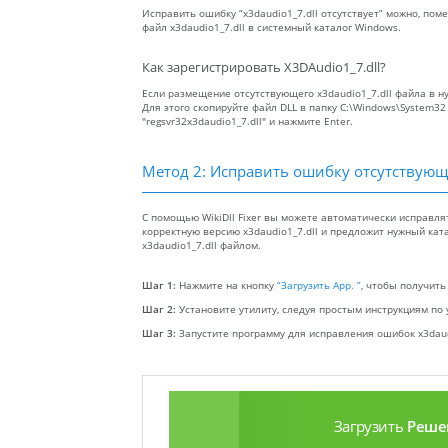
Исправить ошибку “x3daudio1_7.dll отсутствует” можно, по
файл x3daudio1_7.dll в системный каталог Windows.
Как зарегистрировать X3DAudio1_7.dll?
Если размещение отсутствующего x3daudio1_7.dll файла в н
Для этого скопируйте файл DLL в папку C:\Windows\System3
"regsvr32x3daudio1_7.dll" и нажмите Enter.
Метод 2: Исправить ошибку отсутствующ
С помощью WikiDll Fixer вы можете автоматически исправля
корректную версию x3daudio1_7.dll и предложит нужный ката
x3daudio1_7.dll файлом.
Шаг 1:
Нажмите на кнопку
“Загрузить App. ”
, чтобы получить
Шаг 2:
Установите утилиту, следуя простым инструкциям по 
Шаг 3:
Запустите программу для исправления ошибок x3daudi
Загрузить
Реше