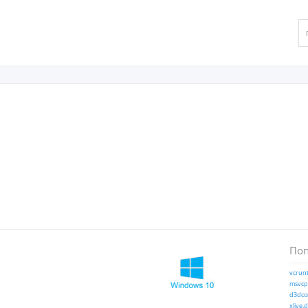
Поп
vcrunt
msvcp1
d3dcom
xlive.d