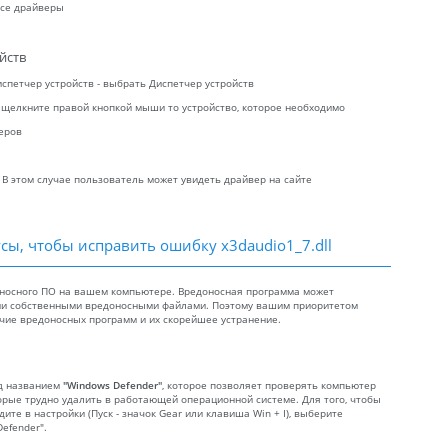
все драйверы
йств
испетчер устройств - выбрать Диспетчер устройств
 щелкните правой кнопкой мыши то устройство, которое необходимо
еров
 В этом случае пользователь может увидеть драйвер на сайте
сы, чтобы исправить ошибку x3daudio1_7.dll
доносного ПО на вашем компьютере. Вредоносная программа может
ими собственными вредоносными файлами. Поэтому вашим приоритетом
чие вредоносных программ и их скорейшее устранение.
од названием
"Windows Defender"
, которое позволяет проверять компьютер
орые трудно удалить в работающей операционной системе. Для того, чтобы
ите в настройки (Пуск - значок Gear или клавиша Win + I), выберите
efender".