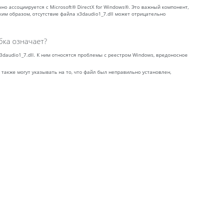
бычно ассоциируется с Microsoft® DirectX for Windows®. Это важный компонент,
м образом, отсутствие файла x3daudio1_7.dll может отрицательно
бка означает?
3daudio1_7.dll. К ним относятся проблемы с реестром Windows, вредоносное
 также могут указывать на то, что файл был неправильно установлен,
: