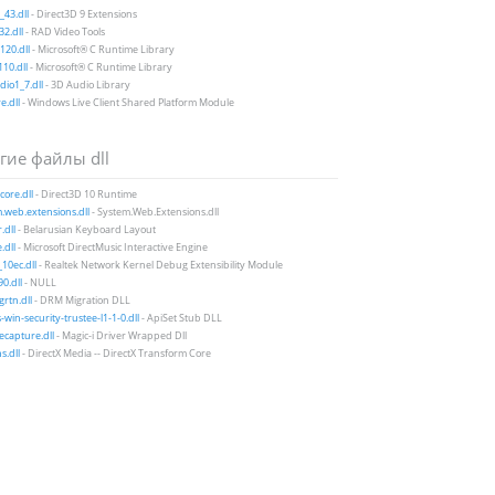
43.dll
- Direct3D 9 Extensions
2.dll
- RAD Video Tools
20.dll
- Microsoft® C Runtime Library
10.dll
- Microsoft® C Runtime Library
io1_7.dll
- 3D Audio Library
e.dll
- Windows Live Client Shared Platform Module
гие файлы dll
ore.dll
- Direct3D 10 Runtime
.web.extensions.dll
- System.Web.Extensions.dll
.dll
- Belarusian Keyboard Layout
dll
- Microsoft DirectMusic Interactive Engine
10ec.dll
- Realtek Network Kernel Debug Extensibility Module
0.dll
- NULL
rtn.dll
- DRM Migration DLL
-win-security-trustee-l1-1-0.dll
- ApiSet Stub DLL
ecapture.dll
- Magic-i Driver Wrapped Dll
s.dll
- DirectX Media -- DirectX Transform Core