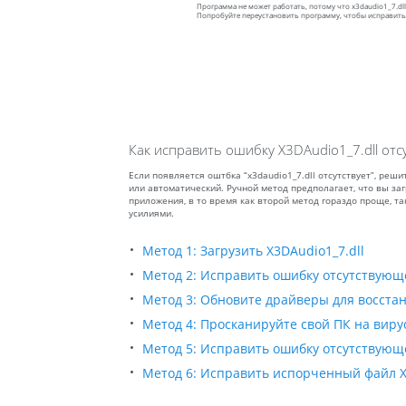
Программа не может работать, потому что x3daudio1_7.dl
Попробуйте переустановить программу, чтобы исправить
Как исправить ошибку X3DAudio1_7.dll отс
Если появляется оштбка “x3daudio1_7.dll отсутствует”, ре
или автоматический. Ручной метод предполагает, что вы заг
приложения, в то время как второй метод гораздо проще, т
усилиями.
Метод 1: Загрузить X3DAudio1_7.dll
Метод 2: Исправить ошибку отсутствующе
Метод 3: Обновите драйверы для восстан
Метод 4: Просканируйте свой ПК на виру
Метод 5: Исправить ошибку отсутствующего
Метод 6: Исправить испорченный файл X3