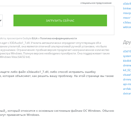
специальное предложение
d3dx9_
binkw3
msvcp1
msvcr1
ЗАГРУЗИТЬ СЕЙЧАС
x3daud
wldcor
уйста, просмотрите Outbyte
EULA
и
Политика конфиденциальности
Дру
я идет с X3DAudio1_7.dll. Утилита автоматически определит отсутствующие dll и
вании утилитой, она является отличной альтернативой ручной установке, что было
урналами. Ограничения: пробная версия предлагает неограниченное количество
d3d10c
 реестра Windows. Полную версию необходимо приобрести. Она поддерживает такие
system
ndows Vista (64/32 bit).
kbdblr
dmime.
kd_02_
 ищете либо файл x3daudio1_7.dll, либо способ исправить ошибку
vbase9
е, которая объясняет, как решить вашу проблему. На этой странице вы также
drmmg
api-ms
arcfak
dxtran
отанный_, который относится к основным системным файлам ОС Windows. Обычно
могут применяться Windows.