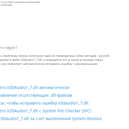
l отсутствует на вашем компьютере.
 проблему.
утствует?
шить проблемы можно используя один из приведенных ниже методов - ручной
ружаете файл x3daudio1_7.dll и помещаете его в папку установки игры/
ак как позволяет автоматически исправить ошибку с минимальными
го X3DAudio1_7.dll автоматически
овления отсутствующих .dll-файлов
сы, чтобы исправить ошибку x3daudio1_7.dll
 X3DAudio1_7.dll с System File Checker (SFC)
DAudio1_7.dll за счет выполнения System Restore