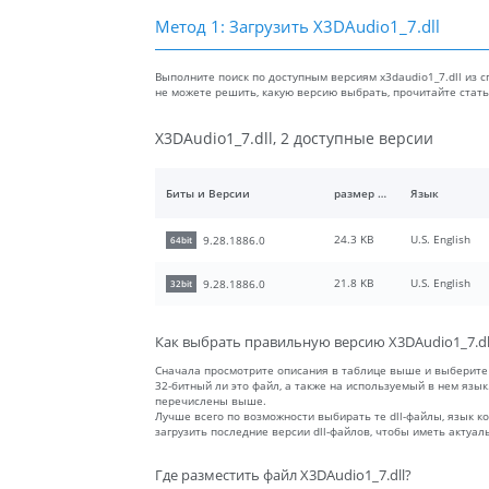
Метод 1: Загрузить X3DAudio1_7.dll
Выполните поиск по доступным версиям x3daudio1_7.dll из с
не можете решить, какую версию выбрать, прочитайте ста
X3DAudio1_7.dll, 2 доступные версии
Биты и Версии
размер файлы
Язык
24.3 KB
U.S. English
9.28.1886.0
64bit
21.8 KB
U.S. English
9.28.1886.0
32bit
Как выбрать правильную версию X3DAudio1_7.dl
Сначала просмотрите описания в таблице выше и выберите
32-битный ли это файл, а также на используемый в нем язы
перечислены выше.
Лучше всего по возможности выбирать те dll-файлы, язык 
загрузить последние версии dll-файлов, чтобы иметь актуа
Где разместить файл X3DAudio1_7.dll?