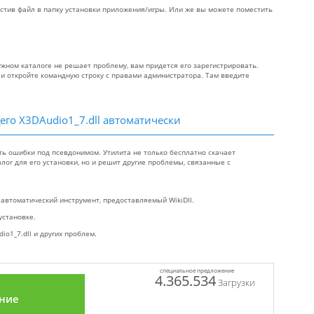
местив файл в папку установки приложения/игры. Или же вы можете поместить
ужном каталоге не решает проблему, вам придется его зарегистрировать.
2 и откройте командную строку с правами администратора. Там введите
его X3DAudio1_7.dll автоматически
ть ошибки под псевдонимом. Утилита не только бесплатно скачает
лог для его установки, но и решит другие проблемы, связанные с
 автоматический инструмент, предоставляемый WikiDll.
установке.
o1_7.dll и других проблем.
специальное предложение
4.365.534
Загрузки
ние