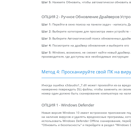
Шаг 5:
Нажмите Обновить, чтобы автоматически обновить 
ОПЦИЯ 2 - Ручное Обновление Драйверов Устро
Шаг 1:
Перейти в окно поиска на панели задач - написать Д
Шаг 2:
Выберите категорию для просмотра имен устройств -
Шаг 3:
Выберите Автоматический поиск обновленных драйв
Шаг 4:
Посмотрите на драйвер обновления и выберите его
Шаг 5:
Windows, возможно, не сможет найти новый драйвер.
производителя, где доступны все необходимые инструкции
Метод 4: Просканируйте свой ПК на виру
Иногда ошибка x3daudio1_7.dll может произойти из-за вре
намеренно повреждать DLL-файлы, чтобы заменить их сво
номер один должно быть сканирование компьютера на нали
ОПЦИЯ 1 - Windows Defender
Новая версия Windows 10 имеет встроенное приложение п
на наличие вирусов и удалять вредоносные программы, кот
использовать Windows Defender Offline сканирование, перейд
"Обновить и безопасность" и перейдите в раздел "Windows D