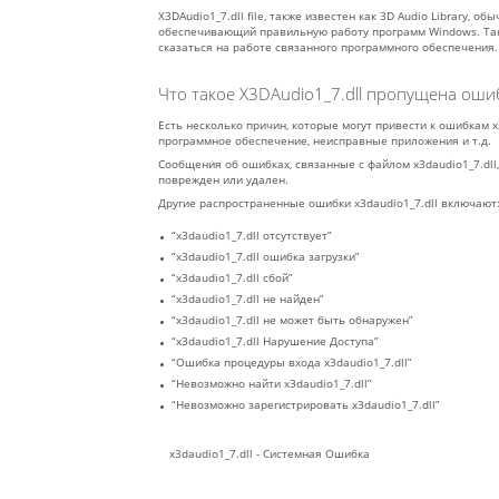
X3DAudio1_7.dll file, также известен как 3D Audio Library, о
обеспечивающий правильную работу программ Windows. Таки
сказаться на работе связанного программного обеспечения.
Что такое X3DAudio1_7.dll пропущена оши
Есть несколько причин, которые могут привести к ошибкам x
программное обеспечение, неисправные приложения и т.д.
Сообщения об ошибках, связанные с файлом x3daudio1_7.dll,
поврежден или удален.
Другие распространенные ошибки x3daudio1_7.dll включают
“x3daudio1_7.dll отсутствует”
“x3daudio1_7.dll ошибка загрузки”
“x3daudio1_7.dll сбой”
“x3daudio1_7.dll не найден”
“x3daudio1_7.dll не может быть обнаружен”
“x3daudio1_7.dll Нарушение Доступа”
“Ошибка процедуры входа x3daudio1_7.dll”
“Невозможно найти x3daudio1_7.dll”
“Невозможно зарегистрировать x3daudio1_7.dll”
x3daudio1_7.dll - Системная Ошибка