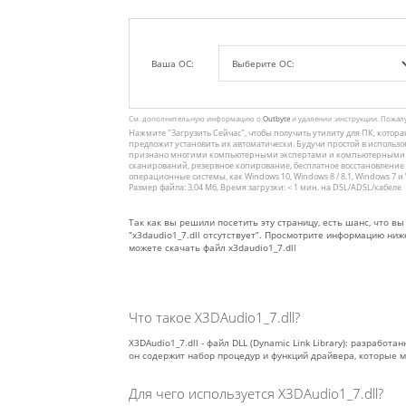
Ваша ОС:
См. дополнительную информацию о
Outbyte
и удалении :инструкции. Пожал
Нажмите
"Загрузить Сейчас"
, чтобы получить утилиту для ПК, котора
предложит установить их автоматически. Будучи простой в использо
признано многими компьютерными экспертами и компьютерными ж
сканирований, резервное копирование, бесплатное восстановление
операционные системы, как Windows 10, Windows 8 / 8.1, Windows 7 и Wi
Размер файла: 3,04 Мб, Время загрузки: < 1 мин. на DSL/ADSL/кабеле
Так как вы решили посетить эту страницу, есть шанс, что вы
“x3daudio1_7.dll отсутствует”. Просмотрите информацию ниж
можете скачать файл x3daudio1_7.dll
Что такое X3DAudio1_7.dll?
X3DAudio1_7.dll - файл DLL (Dynamic Link Library): разраб
он содержит набор процедур и функций драйвера, которые 
Для чего используется X3DAudio1_7.dll?