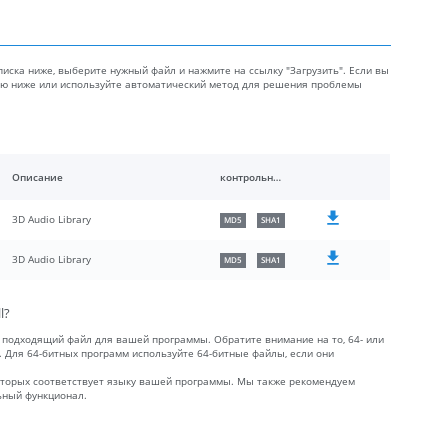
писка ниже, выберите нужный файл и нажмите на ссылку "Загрузить". Если вы
тью ниже или используйте автоматический метод для решения проблемы
Описание
контрольные суммы
3D Audio Library
MD5
SHA1
3D Audio Library
MD5
SHA1
l?
 подходящий файл для вашей программы. Обратите внимание на то, 64- или
к. Для 64-битных программ используйте 64-битные файлы, если они
которых соответствует языку вашей программы. Мы также рекомендуем
льный функционал.