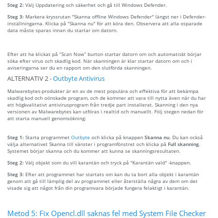
Steg 2:
Välj Uppdatering och säkerhet och gå till Windows Defender.
Steg 3:
Markera kryssrutan "Skanna offline Windows Defender" längst ner i Defender-
inställningarna. Klicka på "Skanna nu" för att köra den. Observera att alla osparade
data måste sparas innan du startar om datorn.
Efter att ha klickat på “Scan Now” burton startar datorn om och automatiskt börjar
söka efter virus och skadlig kod. När skanningen är klar startar datorn om och i
aviseringarna ser du en rapport om den slutförda skanningen.
ALTERNATIV 2 -
Outbyte Antivirus
Malwarebytes-produkter är en av de mest populära och effektiva för att bekämpa
skadlig kod och oönskade program, och de kommer att vara till nytta även när du har
ett högkvalitativt antivirusprogram från tredje part installerat. Skanning i den nya
versionen av Malwarebytes kan utföras i realtid och manuellt. Följ stegen nedan för
att starta manuell genomsökning:
Steg 1:
Starta programmet
Outbyte
och klicka på knappen
Skanna nu
. Du kan också
välja alternativet Skanna till vänster i programfönstret och klicka på
Full skanning
.
Systemet börjar skanna och du kommer att kunna se skanningsresultaten.
Steg 2:
Välj objekt som du vill karantän och tryck på "Karantän vald" -knappen.
Steg 3:
Efter att programmet har startats om kan du ta bort alla objekt i karantän
genom att gå till lämplig del av programmet eller återställa några av dem om det
visade sig att något från din programvara började fungera felaktigt i karantän.
Metod 5: Fix Opencl.dll saknas fel med System File Checker