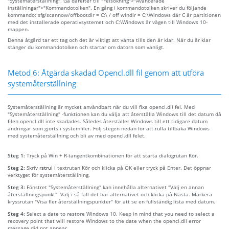
"Systemåterställning". Gå därefter till "Felsökning">"Avancerade
inställningar">"Kommandotolken". En gång i kommandotolken skriver du följande
kommando: sfg/scannow/offbootdir = C:\ / off windir = C:\Windows där C är partitionen
med det installerade operativsystemet och C:\Windows är vägen till Windows 10-
mappen.
Denna åtgärd tar ett tag och det är viktigt att vänta tills den är klar. När du är klar
stänger du kommandotolken och startar om datorn som vanligt.
Metod 6: Åtgärda skadad Opencl.dll fil genom att utföra
systemåterställning
Systemåterställning är mycket användbart när du vill fixa opencl.dll fel. Med
"Systemåterställning" -funktionen kan du välja att återställa Windows till det datum då
filen opencl.dll inte skadades. Således återställer Windows till ett tidigare datum
ändringar som gjorts i systemfiler. Följ stegen nedan för att rulla tillbaka Windows
med systemåterställning och bli av med opencl.dll felet.
Steg 1:
Tryck på Win + R-tangentkombinationen för att starta dialogrutan Kör.
Steg 2:
Skriv
rstrui
i textrutan Kör och klicka på OK eller tryck på Enter. Det öppnar
verktyget för systemåterställning.
Steg 3:
Fönstret "Systemåterställning" kan innehålla alternativet "Välj en annan
återställningspunkt". Välj i så fall det här alternativet och klicka på Nästa. Markera
kryssrutan "Visa fler återställningspunkter" för att se en fullständig lista med datum.
Steg 4:
Select a date to restore Windows 10. Keep in mind that you need to select a
recovery point that will restore Windows to the date when the opencl.dll error
message did not appear.