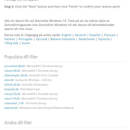
Steg 5:
Click the "Next" button and then click "Finish" to confirm your restore point.
Välj ett datum för att återställa Windows 10. Tänk på att du måste välja en
återställningspunkt som återställer Windows till det datum då felmeddelandet
opencl.dll inte visas.
Denna sida är tillgänglig på andra språk:
English
|
Deutsch
|
Español
|
Français
|
Italiano
|
Português
|
Русский
|
Bahasa Indonesia
|
Nederlands
|
Nynorsk
|
Tiếng Việt
|
Suomi
Populära dll-filer
vcruntime140.dll
- Microsoft® C Runtime Library
msvcp140.dll
- Microsoft® C Runtime Library
d3dcompiler_43.dll
- Direct3D HLSL Compiler
xlive.dll
- Games for Windows - LIVE DLL
d3dx9_43.dll
- Direct3D 9 Extensions
binkw32.dll
- RAD Video Tools
msvcp120.dll
- Microsoft® C Runtime Library
msvcr110.dll
- Microsoft® C Runtime Library
x3daudio1_7.dll
- 3D Audio Library
wldcore.dll
- Windows Live Client Shared Platform Module
Andra dll-filer