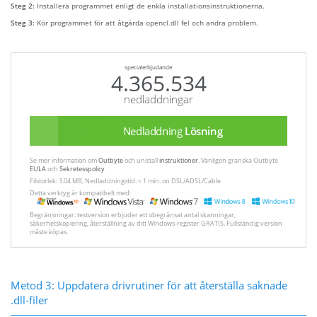
Steg 2:
Installera programmet enligt de enkla installationsinstruktionerna.
Steg 3:
Kör programmet för att åtgärda opencl.dll fel och andra problem.
specialerbjudande
4.365.534
nedladdningar
Nedladdning
Lösning
Se mer information om
Outbyte
och unistall
instruktioner
. Vänligen granska Outbyte
EULA
och
Sekretesspolicy
Filstorlek: 3.04 MB, Nedladdningstid: < 1 min. on DSL/ADSL/Cable
Detta verktyg är kompatibelt med:
Begränsningar: testversion erbjuder ett obegränsat antal skanningar,
säkerhetskopiering, återställning av ditt Windows-register GRATIS. Fullständig version
måste köpas.
Metod 3: Uppdatera drivrutiner för att återställa saknade
.dll-filer