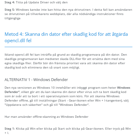
Steg 4:
Titta på Update Driver och välj den
Steg 5:
Windows kanske inte kan hitta den nya drivrutinen. I detta fall kan användaren
se drivrutinen på tillverkarens webbplats, där alla nödvändiga instruktioner finns
tillgängliga
Metod 4: Skanna din dator efter skadlig kod för att åtgärda
opencl.dll fel
Ibland opencl.dll fel kan inträffa på grund av skadlig programvara på din dator. Den
skadliga programvaran kan medvetet skada DLL-filer för att ersätta dem med sina
egna skadliga filer. Därför bör din främsta prioritet vara att skanna din dator efter
skadlig kod och eliminera den så snart som möjligt.
ALTERNATIV 1 - Windows Defender
Den nya versionen av Windows 10 innehåller ett inbyggt program som heter
Windows
Defender"
, vilket gör att du kan skanna din dator efter virus och ta bort skadlig kod
som är svår att ta bort i ett operativsystem som körs. För att skanna Windows
Defender offline, gå till inställningar (Start - Gear-ikonen eller Win + I-tangenten), välj
"Uppdatera och säkerhet" och gå till "Windows Defender".
Hur man använder offline-skanning av Windows Defender
Steg 1:
Klicka på Win eller klicka på Start och klicka på Gear-ikonen. Eller tryck på Win
+ I.