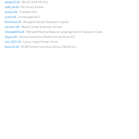
wldap32.dll
- Win32 LDAP API DLL
catl6_64.dll
- Atl Library 64 bits
dmocx.dll
- TreeView OCX
unbcl.dll
- Unmanaged BCL
kbdinbe2.dll
- Bengali (Inscript) Keyboard Layout
mcx2svc.dll
- Media Center Extender Service
nlsdata0416.dll
- Microsoft Neutral Natural Language Server Data and Code
dxpps.dll
- Device Experience Platform Proxy\Stub DLL
cnb_0331.dll
- Canon Inkjet Printer Driver
kpsys32.dll
- KCMS System Interface Library, Win32 DLL