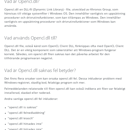
Vad är Opencl.dll?
Opencl.dll en DLL-fil (Dynamic Link Library) - file, utvecklad av Khronos Group, som
hänvisas till viktiga systemfiler i Windows OS. Den innehåller vanligtvis en uppsättning
procedurer och drivrutinsfunktioner, som kan tillämpas av Windows. Den innehåller
vanligtvis en uppsättning procedurer och drivrutinsfunktioner som Windows kan
använda.
Vad används Opencl.dll till?
Opencl.dll file, också känd som OpenCL Client DLL, förknippas ofta med OpenCL Client
DLL. Det är en viktig komponent som säkerställer att Windows-program fungerar
korrekt. Således, om opencl.dll filen saknas kan det påverka arbetet för den
tillhörande programvaran negativt.
Vad är Opencl.dll saknas fel betyder?
Det finns flera orsaker som kan orsaka opencl.dll fel. Dessa inkluderar problem med
Windows-registret, skadlig kod, felaktiga program och mer.
Felmeddelanden relaterade till filen opencl.dll kan också indikera att filen var felaktigt
installerad, skadad eller raderad.
Andra vanliga opencl.dll fel inkluderar:
“opencl.dll is saknas”
“opencl.dll felnedladdning”
“opencl.dll krasch”
“opencl.dll hittades inte”
“opencl.dll hittades inte”