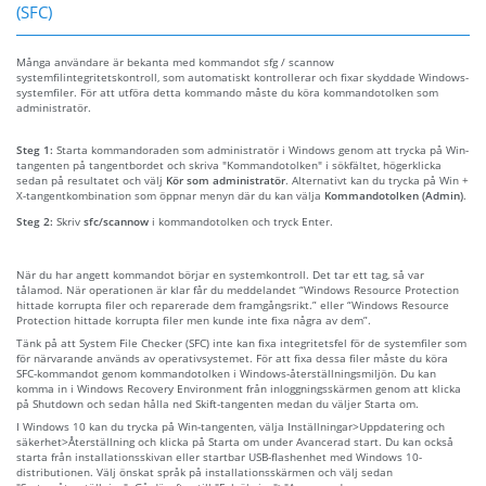
(SFC)
Många användare är bekanta med kommandot sfg / scannow
systemfilintegritetskontroll, som automatiskt kontrollerar och fixar skyddade Windows-
systemfiler. För att utföra detta kommando måste du köra kommandotolken som
administratör.
Steg 1:
Starta kommandoraden som administratör i Windows genom att trycka på Win-
tangenten på tangentbordet och skriva "Kommandotolken" i sökfältet, högerklicka
sedan på resultatet och välj
Kör som administratör
. Alternativt kan du trycka på Win +
X-tangentkombination som öppnar menyn där du kan välja
Kommandotolken (Admin)
.
Steg 2:
Skriv
sfc/scannow
i kommandotolken och tryck Enter.
När du har angett kommandot börjar en systemkontroll. Det tar ett tag, så var
tålamod. När operationen är klar får du meddelandet “Windows Resource Protection
hittade korrupta filer och reparerade dem framgångsrikt.” eller “Windows Resource
Protection hittade korrupta filer men kunde inte fixa några av dem”.
Tänk på att System File Checker (SFC) inte kan fixa integritetsfel för de systemfiler som
för närvarande används av operativsystemet. För att fixa dessa filer måste du köra
SFC-kommandot genom kommandotolken i Windows-återställningsmiljön. Du kan
komma in i Windows Recovery Environment från inloggningsskärmen genom att klicka
på Shutdown och sedan hålla ned Skift-tangenten medan du väljer Starta om.
I Windows 10 kan du trycka på Win-tangenten, välja Inställningar>Uppdatering och
säkerhet>Återställning och klicka på Starta om under Avancerad start. Du kan också
starta från installationsskivan eller startbar USB-flashenhet med Windows 10-
distributionen. Välj önskat språk på installationsskärmen och välj sedan