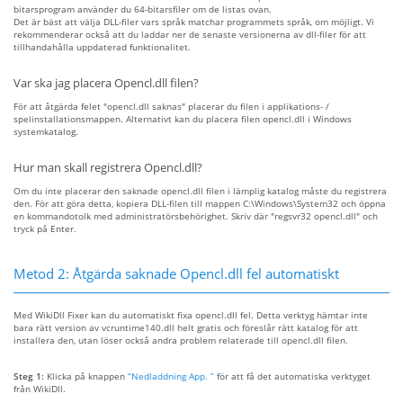
bitarsprogram använder du 64-bitarsfiler om de listas ovan.
Det är bäst att välja DLL-filer vars språk matchar programmets språk, om möjligt. Vi
rekommenderar också att du laddar ner de senaste versionerna av dll-filer för att
tillhandahålla uppdaterad funktionalitet.
Var ska jag placera Opencl.dll filen?
För att åtgärda felet "opencl.dll saknas" placerar du filen i applikations- /
spelinstallationsmappen. Alternativt kan du placera filen opencl.dll i Windows
systemkatalog.
Hur man skall registrera Opencl.dll?
Om du inte placerar den saknade opencl.dll filen i lämplig katalog måste du registrera
den. För att göra detta, kopiera DLL-filen till mappen C:\Windows\System32 och öppna
en kommandotolk med administratörsbehörighet. Skriv där "regsvr32 opencl.dll" och
tryck på Enter.
Metod 2: Åtgärda saknade Opencl.dll fel automatiskt
Med WikiDll Fixer kan du automatiskt fixa opencl.dll fel. Detta verktyg hämtar inte
bara rätt version av vcruntime140.dll helt gratis och föreslår rätt katalog för att
installera den, utan löser också andra problem relaterade till opencl.dll filen.
Steg 1:
Klicka på knappen
“Nedladdning App. ”
för att få det automatiska verktyget
från WikiDll.