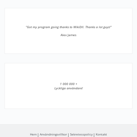
”Got my program going thanks to WikiDll. Thanks a lot guys!”
Alex James
1 000 000 +
Lyckliga användare!
Hem
Användningsvillkor
Sekretesspolicy
Kontakt