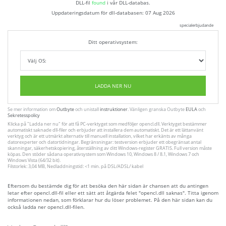
DLL-fil
found
i vår DLL-databas.
Uppdateringsdatum för dll-databasen:
07 Aug 2026
specialerbjudande
Ditt operativsystem:
LADDA NER NU
Se mer information om
Outbyte
och unistall
instruktioner
. Vänligen granska Outbyte
EULA
och
Sekretesspolicy
Klicka på
"Ladda ner nu"
för att få PC-verktyget som medföljer opencl.dll. Verktyget bestämmer
automatiskt saknade dll-filer och erbjuder att installera dem automatiskt. Det är ett lättanvänt
verktyg och är ett utmärkt alternativ till manuell installation, vilket har erkänts av många
datorexperter och datortidningar. Begränsningar: testversion erbjuder ett obegränsat antal
skanningar, säkerhetskopiering, återställning av ditt Windows-register GRATIS. Full version måste
köpas. Den stöder sådana operativsystem som Windows 10, Windows 8 / 8.1, Windows 7 och
Windows Vista (64/32 bit).
Filstorlek: 3,04 MB, Nedladdningstid: <1 min. på DSL/ADSL/ kabel
Eftersom du bestämde dig för att besöka den här sidan är chansen att du antingen
letar efter opencl.dll-fil eller ett sätt att åtgärda felet "opencl.dll saknas". Titta igenom
informationen nedan, som förklarar hur du löser problemet. På den här sidan kan du
också ladda ner opencl.dll-filen.