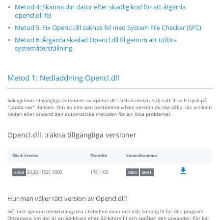
Metod 4: Skanna din dator efter skadlig kod för att åtgärda
opencl.dll fel
Metod 5: Fix Opencl.dll saknas fel med System File Checker (SFC)
Metod 6: Åtgärda skadad Opencl.dll fil genom att utföra
systemåterställning
Metod 1: Nedladdning Opencl.dll
Sök igenom tillgängliga versioner av opencl.dll i listan nedan, välj rätt fil och tryck på
"Ladda ner" -länken. Om du inte kan bestämma vilken version du ska välja, läs artikeln
nedan eller använd den automatiska metoden för att lösa problemet
Opencl.dll, :räkna tillgängliga versioner
Bits & Version
Filstorlek
Kontrollsummor
174.1 KB
24.20.11021.1000
64bit
MD5
SHA1
Hur man väljer rätt version av Opencl.dll?
Gå först igenom beskrivningarna i tabellen ovan och välj lämplig fil för ditt program.
Observera om det är en 64-bitars eller 32-bitars fil och språket den använder. För 64-