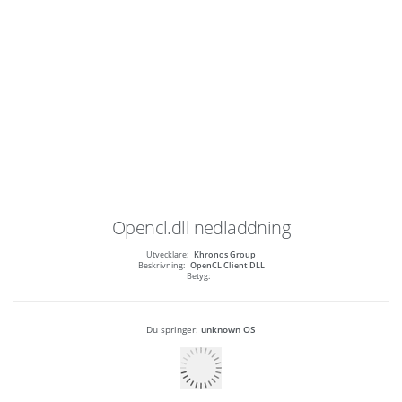
Opencl.dll
nedladdning
Utvecklare:
Khronos Group
Beskrivning:
OpenCL Client DLL
Betyg:
Du springer:
unknown OS