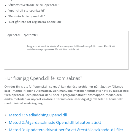
“Åtkomstöverträdelse till opencl.dll”
“opencl.dll startpunktsfel”
“Kan inte hitta opencl.dll”
“Det går inte att registrera opencl.dll”
opencl.dll - Systemfel
Programmet kan inte starta eftersom opencl.dll inte finns på din dator. Försök att
installera om programmet för att lösa problemet.
Hur fixar jag Opencl.dll fel som saknas?
Om det finns ett fel "opencl.dll saknas" kan du lösa problemet på något av följande
sätt - manuellt eller automatiskt. Den manuella metoden förutsätter att du laddar ned
filen opencl.dll och placerar den i spel- / programinstallationsmappen, medan den
andra metoden är mycket enklare eftersom den låter dig åtgärda felet automatiskt
med minimal ansträngning.
Metod 1: Nedladdning Opencl.dll
Metod 2: Åtgärda saknade Opencl.dll fel automatiskt
Metod 3: Uppdatera drivrutiner för att återställa saknade .dll-filer