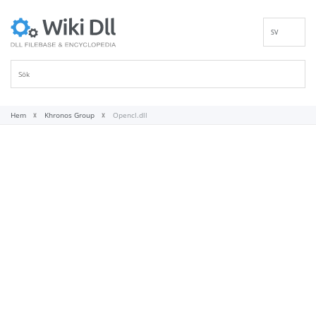
SV
EN
DE
ES
FR
Hem
Khronos Group
Opencl.dll
IT
PT
RU
ID
NL
NN
VI
FI