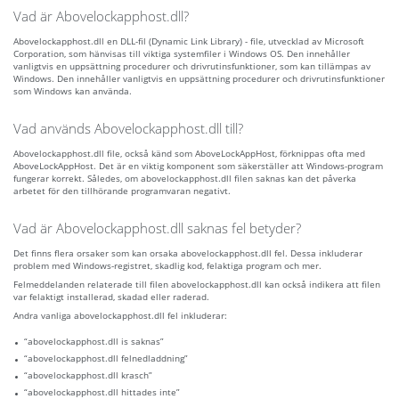
Vad är Abovelockapphost.dll?
Abovelockapphost.dll en DLL-fil (Dynamic Link Library) - file, utvecklad av Microsoft
Corporation, som hänvisas till viktiga systemfiler i Windows OS. Den innehåller
vanligtvis en uppsättning procedurer och drivrutinsfunktioner, som kan tillämpas av
Windows. Den innehåller vanligtvis en uppsättning procedurer och drivrutinsfunktioner
som Windows kan använda.
Vad används Abovelockapphost.dll till?
Abovelockapphost.dll file, också känd som AboveLockAppHost, förknippas ofta med
AboveLockAppHost. Det är en viktig komponent som säkerställer att Windows-program
fungerar korrekt. Således, om abovelockapphost.dll filen saknas kan det påverka
arbetet för den tillhörande programvaran negativt.
Vad är Abovelockapphost.dll saknas fel betyder?
Det finns flera orsaker som kan orsaka abovelockapphost.dll fel. Dessa inkluderar
problem med Windows-registret, skadlig kod, felaktiga program och mer.
Felmeddelanden relaterade till filen abovelockapphost.dll kan också indikera att filen
var felaktigt installerad, skadad eller raderad.
Andra vanliga abovelockapphost.dll fel inkluderar:
“abovelockapphost.dll is saknas”
“abovelockapphost.dll felnedladdning”
“abovelockapphost.dll krasch”
“abovelockapphost.dll hittades inte”