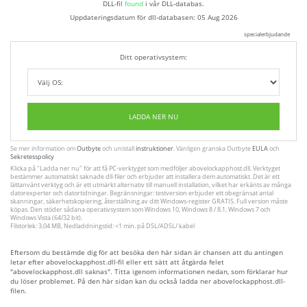
DLL-fil
found
i vår DLL-databas.
Uppdateringsdatum för dll-databasen:
05 Aug 2026
specialerbjudande
Ditt operativsystem:
LADDA NER NU
Se mer information om
Outbyte
och unistall
instruktioner
. Vänligen granska Outbyte
EULA
och
Sekretesspolicy
Klicka på
"Ladda ner nu"
för att få PC-verktyget som medföljer abovelockapphost.dll. Verktyget
bestämmer automatiskt saknade dll-filer och erbjuder att installera dem automatiskt. Det är ett
lättanvänt verktyg och är ett utmärkt alternativ till manuell installation, vilket har erkänts av många
datorexperter och datortidningar. Begränsningar: testversion erbjuder ett obegränsat antal
skanningar, säkerhetskopiering, återställning av ditt Windows-register GRATIS. Full version måste
köpas. Den stöder sådana operativsystem som Windows 10, Windows 8 / 8.1, Windows 7 och
Windows Vista (64/32 bit).
Filstorlek: 3,04 MB, Nedladdningstid: <1 min. på DSL/ADSL/ kabel
Eftersom du bestämde dig för att besöka den här sidan är chansen att du antingen
letar efter abovelockapphost.dll-fil eller ett sätt att åtgärda felet
"abovelockapphost.dll saknas". Titta igenom informationen nedan, som förklarar hur
du löser problemet. På den här sidan kan du också ladda ner abovelockapphost.dll-
filen.