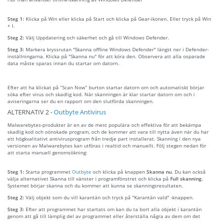
Steg 1:
Klicka på Win eller klicka på Start och klicka på Gear-ikonen. Eller tryck på Win
+ I.
Steg 2:
Välj Uppdatering och säkerhet och gå till Windows Defender.
Steg 3:
Markera kryssrutan "Skanna offline Windows Defender" längst ner i Defender-
inställningarna. Klicka på "Skanna nu" för att köra den. Observera att alla osparade
data måste sparas innan du startar om datorn.
Efter att ha klickat på “Scan Now” burton startar datorn om och automatiskt börjar
söka efter virus och skadlig kod. När skanningen är klar startar datorn om och i
aviseringarna ser du en rapport om den slutförda skanningen.
ALTERNATIV 2 -
Outbyte Antivirus
Malwarebytes-produkter är en av de mest populära och effektiva för att bekämpa
skadlig kod och oönskade program, och de kommer att vara till nytta även när du har
ett högkvalitativt antivirusprogram från tredje part installerat. Skanning i den nya
versionen av Malwarebytes kan utföras i realtid och manuellt. Följ stegen nedan för
att starta manuell genomsökning:
Steg 1:
Starta programmet
Outbyte
och klicka på knappen
Skanna nu
. Du kan också
välja alternativet Skanna till vänster i programfönstret och klicka på
Full skanning
.
Systemet börjar skanna och du kommer att kunna se skanningsresultaten.
Steg 2:
Välj objekt som du vill karantän och tryck på "Karantän vald" -knappen.
Steg 3:
Efter att programmet har startats om kan du ta bort alla objekt i karantän
genom att gå till lämplig del av programmet eller återställa några av dem om det