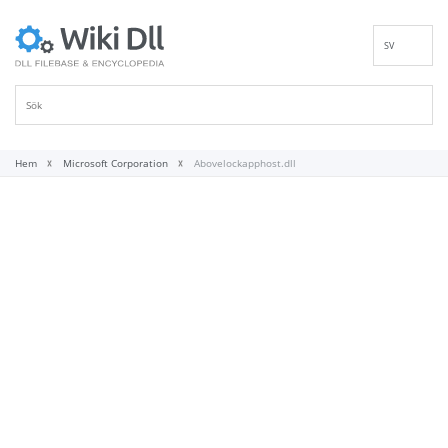
SV
EN
DE
ES
FR
Hem
Microsoft Corporation
Abovelockapphost.dll
IT
PT
RU
ID
NL
NN
VI
FI