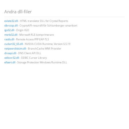
Andra dll-filer
exlate32.dll
- HTML translator DLL for Crystal Reports
slbrccsp.dll
- CryptoAPI-resursfil för Schlumberger-smartkort
igo32.dll
- Origin IGO
msrle32.dll
- Microsoft RLE-komprimerare
rastls.dll
- Remote Access PPP EAP-TLS
cudart32_65.dll
- NVIDIA CUDA Runtime, Version 6.5.19
netpeerdistcim.dll
- BranchCache WMI Provider
dnsapi.dll
- DNS Client API DLL
odbccr32.dll
- ODBC Cursor Library
efswrt.dll
- Storage Protection Windows Runtime DLL