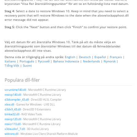
kryssrutan "Visa fler återställningspunkter" för att se en fullständig lista med datum.
Steg 4:
Select a date to restore Windows 10. Keep in mind that you need to select a
recovery point that will restore Windows to the date when the abovelockapphost.dll
error message did not appear.
Steg 5:
Click the "Next" button and then click "Finish" to confirm your restore point.
Välj ett datum för att återställa Windows 10. Tänk på att du måste välja en
återställningspunkt som återställer Windows till det datum då felmeddelandet
abovelockapphost.dll inte visas.
Denna sida är tillgänglig på andra språk:
English
|
Deutsch
|
Español
|
Français
|
Italiano
|
Português
|
Русский
|
Bahasa Indonesia
|
Nederlands
|
Nynorsk
|
Tiếng Việt
|
Suomi
Populära dll-filer
vcruntime140.dll
- Microsoft® C Runtime Library
msvcp140.dll
- Microsoft® C Runtime Library
d3dcompiler_43.dll
- Direct3D HLSL Compiler
xlive.dll
- Games for Windows - LIVE DLL
d3dx9_43.dll
- Direct3D 9 Extensions
binkw32.dll
- RAD Video Tools
msvcp120.dll
- Microsoft® C Runtime Library
msvcr110.dll
- Microsoft® C Runtime Library
x3daudio1_7.dll
- 3D Audio Library
wldcore.dll
- Windows Live Client Shared Platform Module