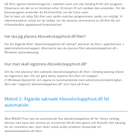
Gå först igenom beskrivningarna i tabellen ovan och välj lämplig fil för ditt program.
Observera om det är en 64-bitars eller 32-bitars fil och språket den använder. För 64-
bitarsprogram använder du 64-bitarsfiler om de listas ovan.
Det är bäst att välja DLL-filer vars språk matchar programmets språk, om möjligt. Vi
rekommenderar också att du laddar ner de senaste versionerna av dll-filer för att
tillhandahålla uppdaterad funktionalitet.
Var ska jag placera Abovelockapphost.dll filen?
För att åtgärda felet "abovelockapphost.dll saknas" placerar du filen i applikations- /
spelinstallationsmappen. Alternativt kan du placera filen abovelockapphost.dll i
Windows systemkatalog.
Hur man skall registrera Abovelockapphost.dll?
Om du inte placerar den saknade abovelockapphost.dll filen i lämplig katalog måste
du registrera den. För att göra detta, kopiera DLL-filen till mappen
C:\Windows\System32 och öppna en kommandotolk med administratörsbehörighet.
Skriv där "regsvr32 abovelockapphost.dll" och tryck på Enter.
Metod 2: Åtgärda saknade Abovelockapphost.dll fel
automatiskt
Med WikiDll Fixer kan du automatiskt fixa abovelockapphost.dll fel. Detta verktyg
hämtar inte bara rätt version av vcruntime140.dll helt gratis och föreslår rätt katalog
för att installera den, utan löser också andra problem relaterade till
abovelockapphost.dll filen.