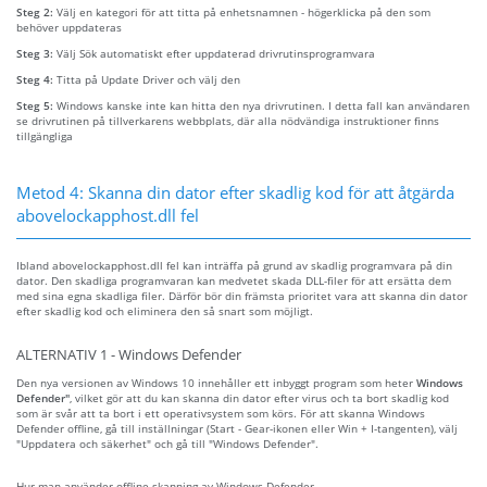
Steg 2:
Välj en kategori för att titta på enhetsnamnen - högerklicka på den som
behöver uppdateras
Steg 3:
Välj Sök automatiskt efter uppdaterad drivrutinsprogramvara
Steg 4:
Titta på Update Driver och välj den
Steg 5:
Windows kanske inte kan hitta den nya drivrutinen. I detta fall kan användaren
se drivrutinen på tillverkarens webbplats, där alla nödvändiga instruktioner finns
tillgängliga
Metod 4: Skanna din dator efter skadlig kod för att åtgärda
abovelockapphost.dll fel
Ibland abovelockapphost.dll fel kan inträffa på grund av skadlig programvara på din
dator. Den skadliga programvaran kan medvetet skada DLL-filer för att ersätta dem
med sina egna skadliga filer. Därför bör din främsta prioritet vara att skanna din dator
efter skadlig kod och eliminera den så snart som möjligt.
ALTERNATIV 1 - Windows Defender
Den nya versionen av Windows 10 innehåller ett inbyggt program som heter
Windows
Defender"
, vilket gör att du kan skanna din dator efter virus och ta bort skadlig kod
som är svår att ta bort i ett operativsystem som körs. För att skanna Windows
Defender offline, gå till inställningar (Start - Gear-ikonen eller Win + I-tangenten), välj
"Uppdatera och säkerhet" och gå till "Windows Defender".
Hur man använder offline-skanning av Windows Defender