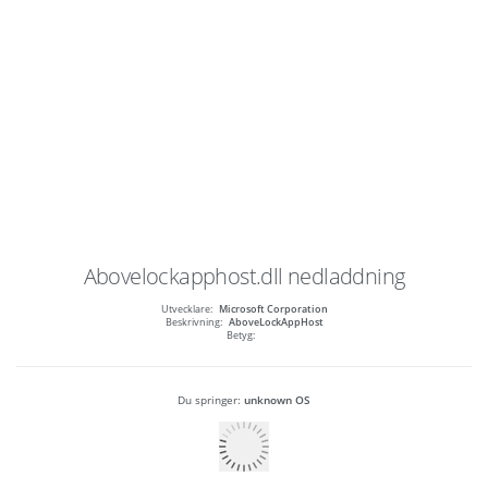
Abovelockapphost.dll
nedladdning
Utvecklare:
Microsoft Corporation
Beskrivning:
AboveLockAppHost
Betyg:
Du springer:
unknown OS