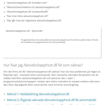
“abovelockapphost.dll hittades inte”
“Åtkomstöverträdelse till abovelockapphost.dll”
“abovelockapphost.dll startpunktsfel”
“Kan inte hitta abovelockapphost.dll”
“Det går inte att registrera abovelockapphost.dll”
abovelockapphost.dll - Systemfel
Programmet kan inte starta eftersom abovelockapphost.dll inte finns på din dator. Försök
att installera om programmet för att lösa problemet.
Hur fixar jag Abovelockapphost.dll fel som saknas?
Om det finns ett fel "abovelockapphost.dll saknas" kan du lösa problemet på något av
följande sätt - manuellt eller automatiskt. Den manuella metoden förutsätter att du
laddar ned filen abovelockapphost.dll och placerar den i spel- /
programinstallationsmappen, medan den andra metoden är mycket enklare eftersom
den låter dig åtgärda felet automatiskt med minimal ansträngning.
Metod 1: Nedladdning Abovelockapphost.dll
Metod 2: Åtgärda saknade Abovelockapphost.dll fel automatiskt