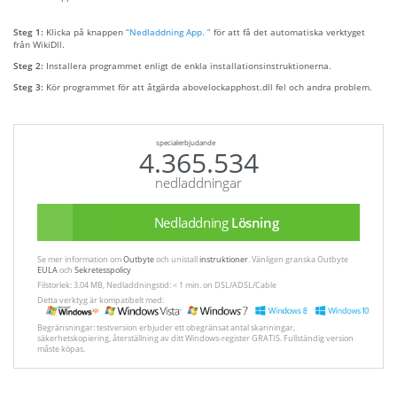
Steg 1:
Klicka på knappen
“Nedladdning App. ”
för att få det automatiska verktyget
från WikiDll.
Steg 2:
Installera programmet enligt de enkla installationsinstruktionerna.
Steg 3:
Kör programmet för att åtgärda abovelockapphost.dll fel och andra problem.
specialerbjudande
4.365.534
nedladdningar
Nedladdning
Lösning
Se mer information om
Outbyte
och unistall
instruktioner
. Vänligen granska Outbyte
EULA
och
Sekretesspolicy
Filstorlek: 3.04 MB, Nedladdningstid: < 1 min. on DSL/ADSL/Cable
Detta verktyg är kompatibelt med:
Begränsningar: testversion erbjuder ett obegränsat antal skanningar,
säkerhetskopiering, återställning av ditt Windows-register GRATIS. Fullständig version
måste köpas.