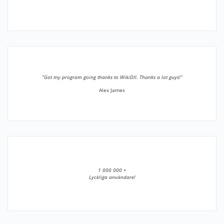
”Got my program going thanks to WikiDll. Thanks a lot guys!”
Alex James
1 000 000 +
Lyckliga användare!