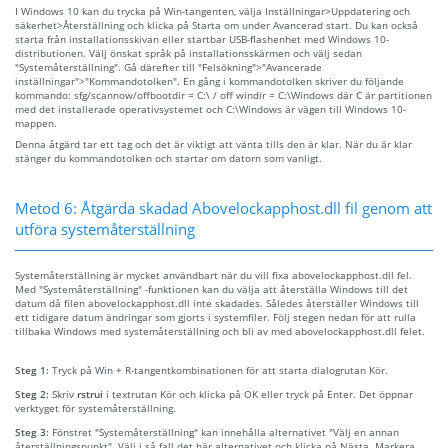
I Windows 10 kan du trycka på Win-tangenten, välja Inställningar>Uppdatering och
säkerhet>Återställning och klicka på Starta om under Avancerad start. Du kan också
starta från installationsskivan eller startbar USB-flashenhet med Windows 10-
distributionen. Välj önskat språk på installationsskärmen och välj sedan
"Systemåterställning". Gå därefter till "Felsökning">"Avancerade
inställningar">"Kommandotolken". En gång i kommandotolken skriver du följande
kommando: sfg/scannow/offbootdir = C:\ / off windir = C:\Windows där C är partitionen
med det installerade operativsystemet och C:\Windows är vägen till Windows 10-
mappen.
Denna åtgärd tar ett tag och det är viktigt att vänta tills den är klar. När du är klar
stänger du kommandotolken och startar om datorn som vanligt.
Metod 6: Åtgärda skadad Abovelockapphost.dll fil genom att
utföra systemåterställning
Systemåterställning är mycket användbart när du vill fixa abovelockapphost.dll fel.
Med "Systemåterställning" -funktionen kan du välja att återställa Windows till det
datum då filen abovelockapphost.dll inte skadades. Således återställer Windows till
ett tidigare datum ändringar som gjorts i systemfiler. Följ stegen nedan för att rulla
tillbaka Windows med systemåterställning och bli av med abovelockapphost.dll felet.
Steg 1:
Tryck på Win + R-tangentkombinationen för att starta dialogrutan Kör.
Steg 2:
Skriv
rstrui
i textrutan Kör och klicka på OK eller tryck på Enter. Det öppnar
verktyget för systemåterställning.
Steg 3:
Fönstret "Systemåterställning" kan innehålla alternativet "Välj en annan
återställningspunkt". Välj i så fall det här alternativet och klicka på Nästa. Markera