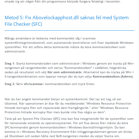
visade sig att något från din programvara började fungera felaktigt i karantän.
Metod 5: Fix Abovelockapphost.dll saknas fel med System
File Checker (SFC)
Många användare är bekanta med kommandot sfg / scannow
systemfilintegritetskontroll, som automatiskt kontrollerar och fixar skyddade Windows-
systemfiler. För att utföra detta kommando måste du köra kommandotolken som
administratör.
Steg 1:
Starta kommandoraden som administratör i Windows genom att trycka på Win-
tangenten på tangentbordet och skriva "Kommandotolken" i sökfältet, högerklicka
sedan på resultatet och välj
Kör som administratör
. Alternativt kan du trycka på Win +
X-tangentkombination som öppnar menyn där du kan välja
Kommandotolken (Admin)
.
Steg 2:
Skriv
sfc/scannow
i kommandotolken och tryck Enter.
När du har angett kommandot börjar en systemkontroll. Det tar ett tag, så var
tålamod. När operationen är klar får du meddelandet “Windows Resource Protection
hittade korrupta filer och reparerade dem framgångsrikt.” eller “Windows Resource
Protection hittade korrupta filer men kunde inte fixa några av dem”.
Tänk på att System File Checker (SFC) inte kan fixa integritetsfel för de systemfiler som
för närvarande används av operativsystemet. För att fixa dessa filer måste du köra
SFC-kommandot genom kommandotolken i Windows-återställningsmiljön. Du kan
komma in i Windows Recovery Environment från inloggningsskärmen genom att klicka
på Shutdown och sedan hålla ned Skift-tangenten medan du väljer Starta om.