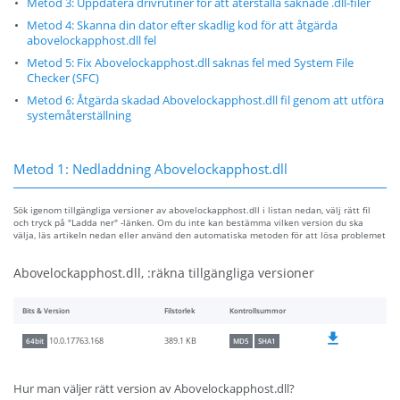
Metod 3: Uppdatera drivrutiner för att återställa saknade .dll-filer
Metod 4: Skanna din dator efter skadlig kod för att åtgärda
abovelockapphost.dll fel
Metod 5: Fix Abovelockapphost.dll saknas fel med System File
Checker (SFC)
Metod 6: Åtgärda skadad Abovelockapphost.dll fil genom att utföra
systemåterställning
Metod 1: Nedladdning Abovelockapphost.dll
Sök igenom tillgängliga versioner av abovelockapphost.dll i listan nedan, välj rätt fil
och tryck på "Ladda ner" -länken. Om du inte kan bestämma vilken version du ska
välja, läs artikeln nedan eller använd den automatiska metoden för att lösa problemet
Abovelockapphost.dll, :räkna tillgängliga versioner
Bits & Version
Filstorlek
Kontrollsummor
389.1 KB
10.0.17763.168
64bit
MD5
SHA1
Hur man väljer rätt version av Abovelockapphost.dll?