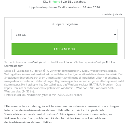
DLL-fil
found
i vår DLL-databas.
Uppdateringsdatum för dll-databasen:
05 Aug 2026
specialerbjudande
Ditt operativsystem:
LADDA NER NU
Se mer information om
Outbyte
och unistall
instruktioner
. Vänligen granska Outbyte
EULA
och
Sekretesspolicy
Klicka på
"Ladda ner nu"
för att få PC-verktyget som medföljer DeviceDriverRetrievalClient.dll.
Verktyget bestämmer automatiskt saknade dll-filer och erbjuder att installera dem automatiskt. Det
är ett lättanvänt verktyg och är ett utmärkt alternativ till manuell installation, vilket har erkänts av
många datorexperter och datortidningar. Begränsningar: testversion erbjuder ett obegränsat antal
skanningar, säkerhetskopiering, återställning av ditt Windows-register GRATIS. Full version måste
köpas. Den stöder sådana operativsystem som Windows 10, Windows 8 / 8.1, Windows 7 och
Windows Vista (64/32 bit).
Filstorlek: 3,04 MB, Nedladdningstid: <1 min. på DSL/ADSL/ kabel
Eftersom du bestämde dig för att besöka den här sidan är chansen att du antingen
letar efter devicedriverretrievalclient.dll-fil eller ett sätt att åtgärda felet
"devicedriverretrievalclient.dll saknas". Titta igenom informationen nedan, som
förklarar hur du löser problemet. På den här sidan kan du också ladda ner
devicedriverretrievalclient.dll-filen.