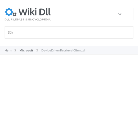
SV
EN
DE
ES
FR
Hem
Microsoft
DeviceDriverRetrievalClient.dll
IT
PT
RU
ID
NL
NN
VI
FI