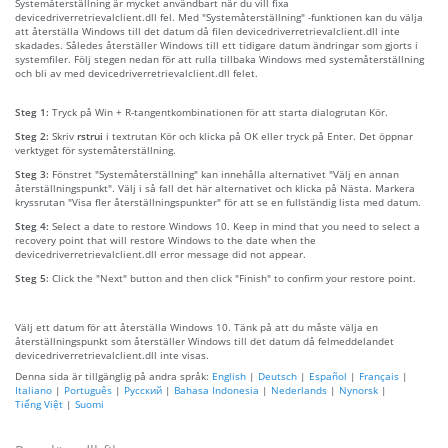
Systemåterställning är mycket användbart när du vill fixa
devicedriverretrievalclient.dll fel. Med "Systemåterställning" -funktionen kan du välja
att återställa Windows till det datum då filen devicedriverretrievalclient.dll inte
skadades. Således återställer Windows till ett tidigare datum ändringar som gjorts i
systemfiler. Följ stegen nedan för att rulla tillbaka Windows med systemåterställning
och bli av med devicedriverretrievalclient.dll felet.
Steg 1:
Tryck på Win + R-tangentkombinationen för att starta dialogrutan Kör.
Steg 2:
Skriv
rstrui
i textrutan Kör och klicka på OK eller tryck på Enter. Det öppnar
verktyget för systemåterställning.
Steg 3:
Fönstret "Systemåterställning" kan innehålla alternativet "Välj en annan
återställningspunkt". Välj i så fall det här alternativet och klicka på Nästa. Markera
kryssrutan "Visa fler återställningspunkter" för att se en fullständig lista med datum.
Steg 4:
Select a date to restore Windows 10. Keep in mind that you need to select a
recovery point that will restore Windows to the date when the
devicedriverretrievalclient.dll error message did not appear.
Steg 5:
Click the "Next" button and then click "Finish" to confirm your restore point.
Välj ett datum för att återställa Windows 10. Tänk på att du måste välja en
återställningspunkt som återställer Windows till det datum då felmeddelandet
devicedriverretrievalclient.dll inte visas.
Denna sida är tillgänglig på andra språk:
English
|
Deutsch
|
Español
|
Français
|
Italiano
|
Português
|
Русский
|
Bahasa Indonesia
|
Nederlands
|
Nynorsk
|
Tiếng Việt
|
Suomi