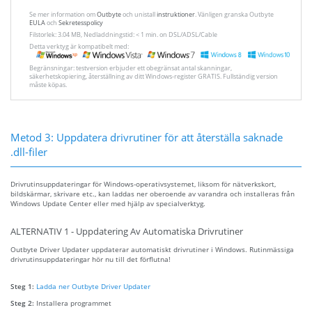
Se mer information om
Outbyte
och unistall
instruktioner
. Vänligen granska Outbyte
EULA
och
Sekretesspolicy
Filstorlek: 3.04 MB, Nedladdningstid: < 1 min. on DSL/ADSL/Cable
Detta verktyg är kompatibelt med:
Begränsningar: testversion erbjuder ett obegränsat antal skanningar,
säkerhetskopiering, återställning av ditt Windows-register GRATIS. Fullständig version
måste köpas.
Metod 3: Uppdatera drivrutiner för att återställa saknade
.dll-filer
Drivrutinsuppdateringar för Windows-operativsystemet, liksom för nätverkskort,
bildskärmar, skrivare etc., kan laddas ner oberoende av varandra och installeras från
Windows Update Center eller med hjälp av specialverktyg.
ALTERNATIV 1 - Uppdatering Av Automatiska Drivrutiner
Outbyte Driver Updater uppdaterar automatiskt drivrutiner i Windows. Rutinmässiga
drivrutinsuppdateringar hör nu till det förflutna!
Steg 1:
Ladda ner Outbyte Driver Updater
Steg 2:
Installera programmet