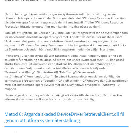
När du har angett kommandot börjar en systemkontroll. Det tar ett tag, så var
tålamod. När operationen är klar får du meddelandet “Windows Resource Protection
hittade korrupta filer och reparerade dem framgångsrikt.” eller “Windows Resource
Protection hittade korrupta filer men kunde inte fixa några av dem”.
Tänk på att System File Checker (SFC) inte kan fixa integritetsfel för de systemfiler som
för närvarande används av operativsystemet. För att fixa dessa filer måste du köra
SFC-kommandot genom kommandotolken i Windows-återställningsmiljön. Du kan
komma in i Windows Recovery Environment från inloggningsskärmen genom att klicka
på Shutdown och sedan hålla ned Skift-tangenten medan du väljer Starta om.
I Windows 10 kan du trycka på Win-tangenten, välja Inställningar>Uppdatering och
säkerhet>Återställning och klicka på Starta om under Avancerad start. Du kan också
starta från installationsskivan eller startbar USB-flashenhet med Windows 10-
distributionen. Välj önskat språk på installationsskärmen och välj sedan
"Systemåterställning". Gå därefter till "Felsökning">"Avancerade
inställningar">"Kommandotolken". En gång i kommandotolken skriver du följande
kommando: sfg/scannow/offbootdir = C:\ / off windir = C:\Windows där C är partitionen
med det installerade operativsystemet och C:\Windows är vägen till Windows 10-
mappen.
Denna åtgärd tar ett tag och det är viktigt att vänta tills den är klar. När du är klar
stänger du kommandotolken och startar om datorn som vanligt.
Metod 6: Åtgärda skadad DeviceDriverRetrievalClient.dll fil
genom att utföra systemåterställning