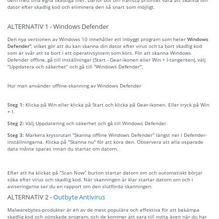
dator efter skadlig kod och eliminera den så snart som möjligt.
ALTERNATIV 1 - Windows Defender
Den nya versionen av Windows 10 innehåller ett inbyggt program som heter
Windows
Defender"
, vilket gör att du kan skanna din dator efter virus och ta bort skadlig kod
som är svår att ta bort i ett operativsystem som körs. För att skanna Windows
Defender offline, gå till inställningar (Start - Gear-ikonen eller Win + I-tangenten), välj
"Uppdatera och säkerhet" och gå till "Windows Defender".
Hur man använder offline-skanning av Windows Defender
Steg 1:
Klicka på Win eller klicka på Start och klicka på Gear-ikonen. Eller tryck på Win
+ I.
Steg 2:
Välj Uppdatering och säkerhet och gå till Windows Defender.
Steg 3:
Markera kryssrutan "Skanna offline Windows Defender" längst ner i Defender-
inställningarna. Klicka på "Skanna nu" för att köra den. Observera att alla osparade
data måste sparas innan du startar om datorn.
Efter att ha klickat på “Scan Now” burton startar datorn om och automatiskt börjar
söka efter virus och skadlig kod. När skanningen är klar startar datorn om och i
aviseringarna ser du en rapport om den slutförda skanningen.
ALTERNATIV 2 -
Outbyte Antivirus
Malwarebytes-produkter är en av de mest populära och effektiva för att bekämpa
skadlig kod och oönskade program, och de kommer att vara till nytta även när du har