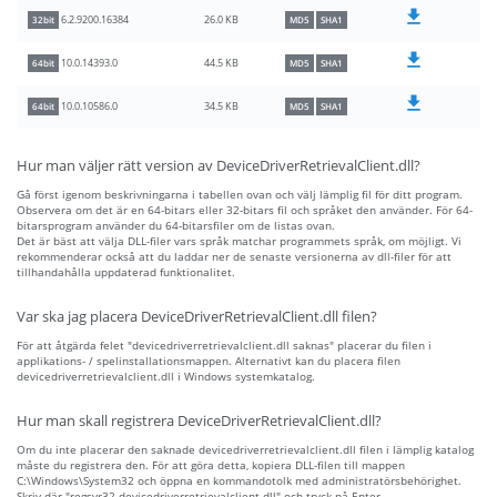
26.0 KB
6.2.9200.16384
32bit
MD5
SHA1
44.5 KB
10.0.14393.0
64bit
MD5
SHA1
34.5 KB
10.0.10586.0
64bit
MD5
SHA1
Hur man väljer rätt version av DeviceDriverRetrievalClient.dll?
Gå först igenom beskrivningarna i tabellen ovan och välj lämplig fil för ditt program.
Observera om det är en 64-bitars eller 32-bitars fil och språket den använder. För 64-
bitarsprogram använder du 64-bitarsfiler om de listas ovan.
Det är bäst att välja DLL-filer vars språk matchar programmets språk, om möjligt. Vi
rekommenderar också att du laddar ner de senaste versionerna av dll-filer för att
tillhandahålla uppdaterad funktionalitet.
Var ska jag placera DeviceDriverRetrievalClient.dll filen?
För att åtgärda felet "devicedriverretrievalclient.dll saknas" placerar du filen i
applikations- / spelinstallationsmappen. Alternativt kan du placera filen
devicedriverretrievalclient.dll i Windows systemkatalog.
Hur man skall registrera DeviceDriverRetrievalClient.dll?
Om du inte placerar den saknade devicedriverretrievalclient.dll filen i lämplig katalog
måste du registrera den. För att göra detta, kopiera DLL-filen till mappen
C:\Windows\System32 och öppna en kommandotolk med administratörsbehörighet.
Skriv där "regsvr32 devicedriverretrievalclient.dll" och tryck på Enter.