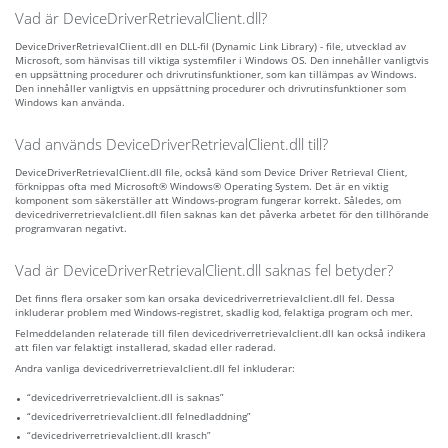
Vad är DeviceDriverRetrievalClient.dll?
DeviceDriverRetrievalClient.dll en DLL-fil (Dynamic Link Library) - file, utvecklad av
Microsoft, som hänvisas till viktiga systemfiler i Windows OS. Den innehåller vanligtvis
en uppsättning procedurer och drivrutinsfunktioner, som kan tillämpas av Windows.
Den innehåller vanligtvis en uppsättning procedurer och drivrutinsfunktioner som
Windows kan använda.
Vad används DeviceDriverRetrievalClient.dll till?
DeviceDriverRetrievalClient.dll file, också känd som Device Driver Retrieval Client,
förknippas ofta med Microsoft® Windows® Operating System. Det är en viktig
komponent som säkerställer att Windows-program fungerar korrekt. Således, om
devicedriverretrievalclient.dll filen saknas kan det påverka arbetet för den tillhörande
programvaran negativt.
Vad är DeviceDriverRetrievalClient.dll saknas fel betyder?
Det finns flera orsaker som kan orsaka devicedriverretrievalclient.dll fel. Dessa
inkluderar problem med Windows-registret, skadlig kod, felaktiga program och mer.
Felmeddelanden relaterade till filen devicedriverretrievalclient.dll kan också indikera
att filen var felaktigt installerad, skadad eller raderad.
Andra vanliga devicedriverretrievalclient.dll fel inkluderar:
“devicedriverretrievalclient.dll is saknas”
“devicedriverretrievalclient.dll felnedladdning”
“devicedriverretrievalclient.dll krasch”