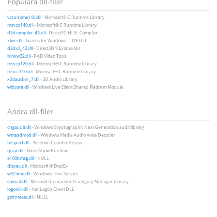
Populära dll-filer
vcruntime140.dll
- Microsoft® C Runtime Library
msvcp140.dll
- Microsoft® C Runtime Library
d3dcompiler_43.dll
- Direct3D HLSL Compiler
xlive.dll
- Games for Windows - LIVE DLL
d3dx9_43.dll
- Direct3D 9 Extensions
binkw32.dll
- RAD Video Tools
msvcp120.dll
- Microsoft® C Runtime Library
msvcr110.dll
- Microsoft® C Runtime Library
x3daudio1_7.dll
- 3D Audio Library
wldcore.dll
- Windows Live Client Shared Platform Module
Andra dll-filer
cngaudit.dll
- Windows Cryptographic Next Generation audit library
wmspdmod.dll
- Windows Media Audio Voice Decoder
bitsperf.dll
- Perfmon Counter Access
qcap.dll
- DirectShow Runtime.
e100bmsg.dll
- NULL
dispex.dll
- Microsoft ® DispEx
w32time.dll
- Windows Time Service
comcat.dll
- Microsoft Component Category Manager Library
logoncli.dll
- Net Logon Client DLL
gzmrotate.dll
- NULL