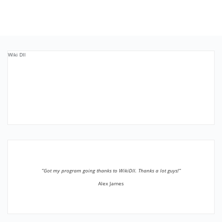
Wiki Dll
”Got my program going thanks to WikiDll. Thanks a lot guys!”
Alex James