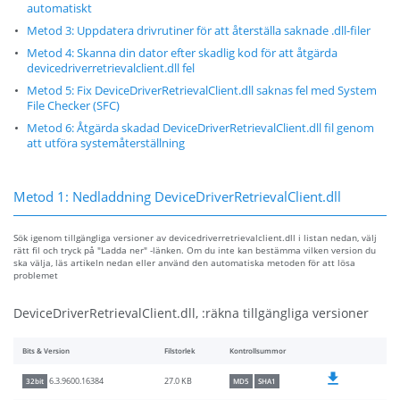
automatiskt
Metod 3: Uppdatera drivrutiner för att återställa saknade .dll-filer
Metod 4: Skanna din dator efter skadlig kod för att åtgärda
devicedriverretrievalclient.dll fel
Metod 5: Fix DeviceDriverRetrievalClient.dll saknas fel med System
File Checker (SFC)
Metod 6: Åtgärda skadad DeviceDriverRetrievalClient.dll fil genom
att utföra systemåterställning
Metod 1: Nedladdning DeviceDriverRetrievalClient.dll
Sök igenom tillgängliga versioner av devicedriverretrievalclient.dll i listan nedan, välj
rätt fil och tryck på "Ladda ner" -länken. Om du inte kan bestämma vilken version du
ska välja, läs artikeln nedan eller använd den automatiska metoden för att lösa
problemet
DeviceDriverRetrievalClient.dll, :räkna tillgängliga versioner
Bits & Version
Filstorlek
Kontrollsummor
27.0 KB
6.3.9600.16384
32bit
MD5
SHA1