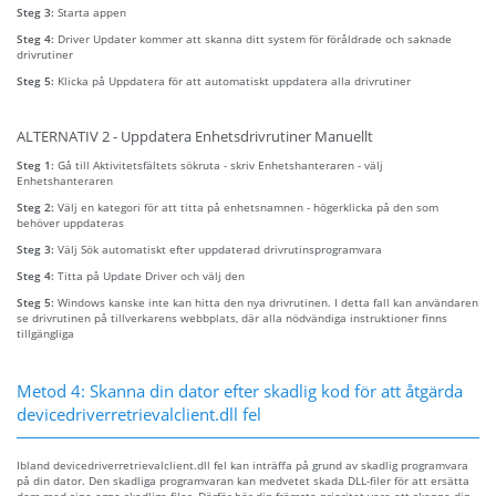
Steg 3:
Starta appen
Steg 4:
Driver Updater kommer att skanna ditt system för föråldrade och saknade
drivrutiner
Steg 5:
Klicka på Uppdatera för att automatiskt uppdatera alla drivrutiner
ALTERNATIV 2 - Uppdatera Enhetsdrivrutiner Manuellt
Steg 1:
Gå till Aktivitetsfältets sökruta - skriv Enhetshanteraren - välj
Enhetshanteraren
Steg 2:
Välj en kategori för att titta på enhetsnamnen - högerklicka på den som
behöver uppdateras
Steg 3:
Välj Sök automatiskt efter uppdaterad drivrutinsprogramvara
Steg 4:
Titta på Update Driver och välj den
Steg 5:
Windows kanske inte kan hitta den nya drivrutinen. I detta fall kan användaren
se drivrutinen på tillverkarens webbplats, där alla nödvändiga instruktioner finns
tillgängliga
Metod 4: Skanna din dator efter skadlig kod för att åtgärda
devicedriverretrievalclient.dll fel
Ibland devicedriverretrievalclient.dll fel kan inträffa på grund av skadlig programvara
på din dator. Den skadliga programvaran kan medvetet skada DLL-filer för att ersätta
dem med sina egna skadliga filer. Därför bör din främsta prioritet vara att skanna din