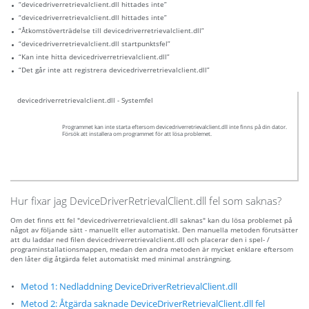
“devicedriverretrievalclient.dll hittades inte”
“devicedriverretrievalclient.dll hittades inte”
“Åtkomstöverträdelse till devicedriverretrievalclient.dll”
“devicedriverretrievalclient.dll startpunktsfel”
“Kan inte hitta devicedriverretrievalclient.dll”
“Det går inte att registrera devicedriverretrievalclient.dll”
devicedriverretrievalclient.dll - Systemfel
Programmet kan inte starta eftersom devicedriverretrievalclient.dll inte finns på din dator.
Försök att installera om programmet för att lösa problemet.
Hur fixar jag DeviceDriverRetrievalClient.dll fel som saknas?
Om det finns ett fel "devicedriverretrievalclient.dll saknas" kan du lösa problemet på
något av följande sätt - manuellt eller automatiskt. Den manuella metoden förutsätter
att du laddar ned filen devicedriverretrievalclient.dll och placerar den i spel- /
programinstallationsmappen, medan den andra metoden är mycket enklare eftersom
den låter dig åtgärda felet automatiskt med minimal ansträngning.
Metod 1: Nedladdning DeviceDriverRetrievalClient.dll
Metod 2: Åtgärda saknade DeviceDriverRetrievalClient.dll fel