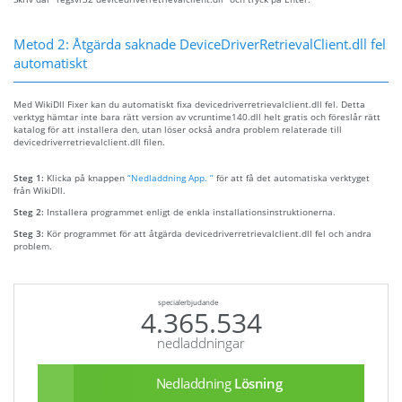
Metod 2: Åtgärda saknade DeviceDriverRetrievalClient.dll fel
automatiskt
Med WikiDll Fixer kan du automatiskt fixa devicedriverretrievalclient.dll fel. Detta
verktyg hämtar inte bara rätt version av vcruntime140.dll helt gratis och föreslår rätt
katalog för att installera den, utan löser också andra problem relaterade till
devicedriverretrievalclient.dll filen.
Steg 1:
Klicka på knappen
“Nedladdning App. ”
för att få det automatiska verktyget
från WikiDll.
Steg 2:
Installera programmet enligt de enkla installationsinstruktionerna.
Steg 3:
Kör programmet för att åtgärda devicedriverretrievalclient.dll fel och andra
problem.
specialerbjudande
4.365.534
nedladdningar
Nedladdning
Lösning