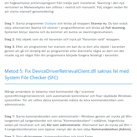
ett högkvalitativt antivirusprogram från tredje part installerat. Skanning i den nya
versionen av Malwarebytes kan utföras i realtid och manuellt. Följ stegen nedan för
att starta manuell genomsökning:
Steg 1:
Starta programmet
Outbyte
och klicka på knappen
Skanna nu
. Du kan också
välja alternativet Skanna till vänster i programfönstret och klicka på
Full skanning
.
Systemet börjar skanna och du kommer att kunna se skanningsresultaten.
Steg 2:
Välj objekt som du vill karantän och tryck på "Karantän vald" -knappen.
Steg 3:
Efter att programmet har startats om kan du ta bort alla objekt i karantän
genom att gå till lämplig del av programmet eller återställa några av dem om det
visade sig att något från din programvara började fungera felaktigt i karantän.
Metod 5: Fix DeviceDriverRetrievalClient.dll saknas fel med
System File Checker (SFC)
Många användare är bekanta med kommandot sfg / scannow
systemfilintegritetskontroll, som automatiskt kontrollerar och fixar skyddade Windows-
systemfiler. För att utföra detta kommando måste du köra kommandotolken som
administratör.
Steg 1:
Starta kommandoraden som administratör i Windows genom att trycka på Win-
tangenten på tangentbordet och skriva "Kommandotolken" i sökfältet, högerklicka
sedan på resultatet och välj
Kör som administratör
. Alternativt kan du trycka på Win +
X-tangentkombination som öppnar menyn där du kan välja
Kommandotolken (Admin)
.
Steg 2:
Skriv
sfc/scannow
i kommandotolken och tryck Enter.