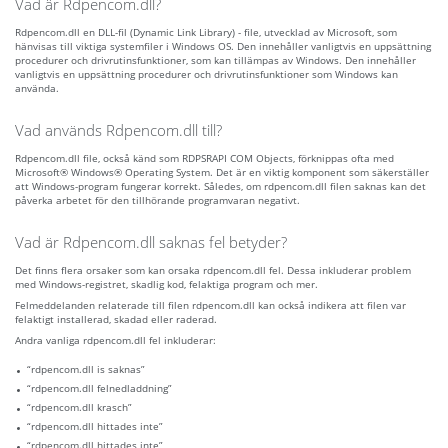
Vad är Rdpencom.dll?
Rdpencom.dll en DLL-fil (Dynamic Link Library) - file, utvecklad av Microsoft, som
hänvisas till viktiga systemfiler i Windows OS. Den innehåller vanligtvis en uppsättning
procedurer och drivrutinsfunktioner, som kan tillämpas av Windows. Den innehåller
vanligtvis en uppsättning procedurer och drivrutinsfunktioner som Windows kan
använda.
Vad används Rdpencom.dll till?
Rdpencom.dll file, också känd som RDPSRAPI COM Objects, förknippas ofta med
Microsoft® Windows® Operating System. Det är en viktig komponent som säkerställer
att Windows-program fungerar korrekt. Således, om rdpencom.dll filen saknas kan det
påverka arbetet för den tillhörande programvaran negativt.
Vad är Rdpencom.dll saknas fel betyder?
Det finns flera orsaker som kan orsaka rdpencom.dll fel. Dessa inkluderar problem
med Windows-registret, skadlig kod, felaktiga program och mer.
Felmeddelanden relaterade till filen rdpencom.dll kan också indikera att filen var
felaktigt installerad, skadad eller raderad.
Andra vanliga rdpencom.dll fel inkluderar:
“rdpencom.dll is saknas”
“rdpencom.dll felnedladdning”
“rdpencom.dll krasch”
“rdpencom.dll hittades inte”
“rdpencom.dll hittades inte”