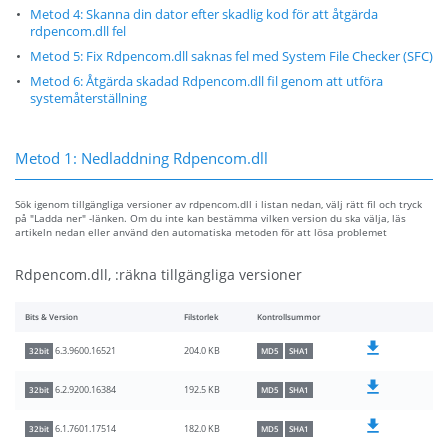
Metod 4: Skanna din dator efter skadlig kod för att åtgärda
rdpencom.dll fel
Metod 5: Fix Rdpencom.dll saknas fel med System File Checker (SFC)
Metod 6: Åtgärda skadad Rdpencom.dll fil genom att utföra
systemåterställning
Metod 1: Nedladdning Rdpencom.dll
Sök igenom tillgängliga versioner av rdpencom.dll i listan nedan, välj rätt fil och tryck
på "Ladda ner" -länken. Om du inte kan bestämma vilken version du ska välja, läs
artikeln nedan eller använd den automatiska metoden för att lösa problemet
Rdpencom.dll, :räkna tillgängliga versioner
Bits & Version
Filstorlek
Kontrollsummor
204.0 KB
6.3.9600.16521
32bit
MD5
SHA1
192.5 KB
6.2.9200.16384
32bit
MD5
SHA1
182.0 KB
6.1.7601.17514
32bit
MD5
SHA1