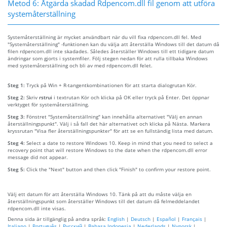
Metod 6: Åtgärda skadad Rdpencom.dll fil genom att utföra
systemåterställning
Systemåterställning är mycket användbart när du vill fixa rdpencom.dll fel. Med
"Systemåterställning" -funktionen kan du välja att återställa Windows till det datum då
filen rdpencom.dll inte skadades. Således återställer Windows till ett tidigare datum
ändringar som gjorts i systemfiler. Följ stegen nedan för att rulla tillbaka Windows
med systemåterställning och bli av med rdpencom.dll felet.
Steg 1:
Tryck på Win + R-tangentkombinationen för att starta dialogrutan Kör.
Steg 2:
Skriv
rstrui
i textrutan Kör och klicka på OK eller tryck på Enter. Det öppnar
verktyget för systemåterställning.
Steg 3:
Fönstret "Systemåterställning" kan innehålla alternativet "Välj en annan
återställningspunkt". Välj i så fall det här alternativet och klicka på Nästa. Markera
kryssrutan "Visa fler återställningspunkter" för att se en fullständig lista med datum.
Steg 4:
Select a date to restore Windows 10. Keep in mind that you need to select a
recovery point that will restore Windows to the date when the rdpencom.dll error
message did not appear.
Steg 5:
Click the "Next" button and then click "Finish" to confirm your restore point.
Välj ett datum för att återställa Windows 10. Tänk på att du måste välja en
återställningspunkt som återställer Windows till det datum då felmeddelandet
rdpencom.dll inte visas.
Denna sida är tillgänglig på andra språk:
English
|
Deutsch
|
Español
|
Français
|
Italiano
|
Português
|
Русский
|
Bahasa Indonesia
|
Nederlands
|
Nynorsk
|