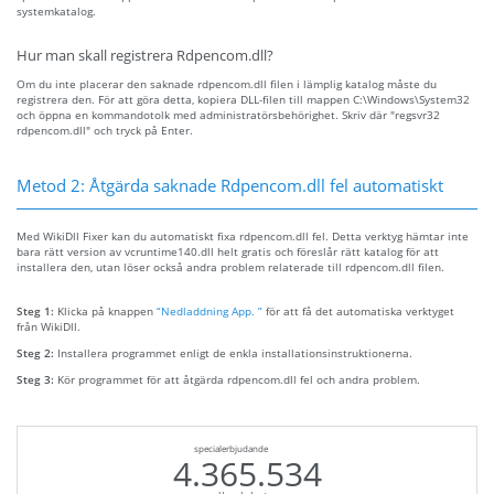
systemkatalog.
Hur man skall registrera Rdpencom.dll?
Om du inte placerar den saknade rdpencom.dll filen i lämplig katalog måste du
registrera den. För att göra detta, kopiera DLL-filen till mappen C:\Windows\System32
och öppna en kommandotolk med administratörsbehörighet. Skriv där "regsvr32
rdpencom.dll" och tryck på Enter.
Metod 2: Åtgärda saknade Rdpencom.dll fel automatiskt
Med WikiDll Fixer kan du automatiskt fixa rdpencom.dll fel. Detta verktyg hämtar inte
bara rätt version av vcruntime140.dll helt gratis och föreslår rätt katalog för att
installera den, utan löser också andra problem relaterade till rdpencom.dll filen.
Steg 1:
Klicka på knappen
“Nedladdning App. ”
för att få det automatiska verktyget
från WikiDll.
Steg 2:
Installera programmet enligt de enkla installationsinstruktionerna.
Steg 3:
Kör programmet för att åtgärda rdpencom.dll fel och andra problem.
specialerbjudande
4.365.534