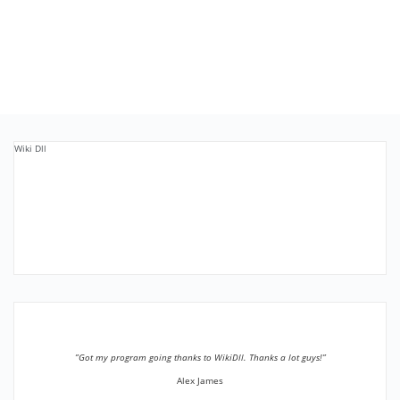
Wiki Dll
”Got my program going thanks to WikiDll. Thanks a lot guys!”
Alex James