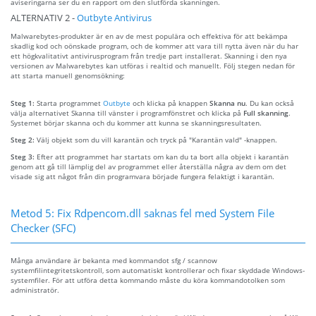
aviseringarna ser du en rapport om den slutförda skanningen.
ALTERNATIV 2 -
Outbyte Antivirus
Malwarebytes-produkter är en av de mest populära och effektiva för att bekämpa
skadlig kod och oönskade program, och de kommer att vara till nytta även när du har
ett högkvalitativt antivirusprogram från tredje part installerat. Skanning i den nya
versionen av Malwarebytes kan utföras i realtid och manuellt. Följ stegen nedan för
att starta manuell genomsökning:
Steg 1:
Starta programmet
Outbyte
och klicka på knappen
Skanna nu
. Du kan också
välja alternativet Skanna till vänster i programfönstret och klicka på
Full skanning
.
Systemet börjar skanna och du kommer att kunna se skanningsresultaten.
Steg 2:
Välj objekt som du vill karantän och tryck på "Karantän vald" -knappen.
Steg 3:
Efter att programmet har startats om kan du ta bort alla objekt i karantän
genom att gå till lämplig del av programmet eller återställa några av dem om det
visade sig att något från din programvara började fungera felaktigt i karantän.
Metod 5: Fix Rdpencom.dll saknas fel med System File
Checker (SFC)
Många användare är bekanta med kommandot sfg / scannow
systemfilintegritetskontroll, som automatiskt kontrollerar och fixar skyddade Windows-
systemfiler. För att utföra detta kommando måste du köra kommandotolken som
administratör.