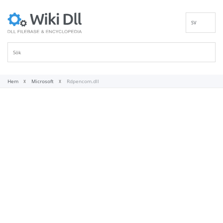
SV
EN
DE
ES
FR
Hem
Microsoft
Rdpencom.dll
IT
PT
RU
ID
NL
NN
VI
FI