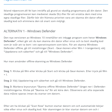
Ibland rdpencom.dll fel kan inträffa på grund av skadlig programvara på din dator. Den
skadliga programvaran kan medvetet skada DLL-filer för att ersätta dem med sina
egna skadliga filer. Därför bör din främsta prioritet vara att skanna din dator efter
skadlig kod och eliminera den så snart som möjligt.
ALTERNATIV 1 - Windows Defender
Den nya versionen av Windows 10 innehåller ett inbyggt program som heter
Windows
Defender"
, vilket gör att du kan skanna din dator efter virus och ta bort skadlig kod
som är svår att ta bort i ett operativsystem som körs. För att skanna Windows
Defender offline, gå till inställningar (Start - Gear-ikonen eller Win + I-tangenten), välj
"Uppdatera och säkerhet" och gå till "Windows Defender".
Hur man använder offline-skanning av Windows Defender
Steg 1:
Klicka på Win eller klicka på Start och klicka på Gear-ikonen. Eller tryck på Win
+ I.
Steg 2:
Välj Uppdatering och säkerhet och gå till Windows Defender.
Steg 3:
Markera kryssrutan "Skanna offline Windows Defender" längst ner i Defender-
inställningarna. Klicka på "Skanna nu" för att köra den. Observera att alla osparade
data måste sparas innan du startar om datorn.
Efter att ha klickat på “Scan Now” burton startar datorn om och automatiskt börjar
söka efter virus och skadlig kod. När skanningen är klar startar datorn om och i