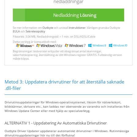
nedladdningar
Nedladdning
Lösning
Se mer information om
Outbyte
och unistall
instruktioner
. Vänligen granska Outbyte
EULA
och
Sekretesspolicy
Filstorlek: 3.04 MB, Nedladdningstid: < 1 min. on DSL/ADSL/Cable
Detta verktyg är kompatibelt med:
Begränsningar: testversion erbjuder ett obegränsat antal skanningar,
säkerhetskopiering, återställning av ditt Windows-register GRATIS. Fullständig version
måste köpas.
Metod 3: Uppdatera drivrutiner för att återställa saknade
.dll-filer
Drivrutinsuppdateringar för Windows-operativsystemet, liksom för nätverkskort,
bildskärmar, skrivare etc., kan laddas ner oberoende av varandra och installeras från
Windows Update Center eller med hjälp av specialverktyg.
ALTERNATIV 1 - Uppdatering Av Automatiska Drivrutiner
Outbyte Driver Updater uppdaterar automatiskt drivrutiner i Windows. Rutinmässiga
drivrutinsuppdateringar hör nu till det förflutna!