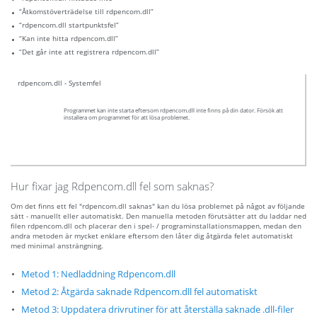
“Åtkomstöverträdelse till rdpencom.dll”
“rdpencom.dll startpunktsfel”
“Kan inte hitta rdpencom.dll”
“Det går inte att registrera rdpencom.dll”
rdpencom.dll - Systemfel
Programmet kan inte starta eftersom rdpencom.dll inte finns på din dator. Försök att
installera om programmet för att lösa problemet.
Hur fixar jag Rdpencom.dll fel som saknas?
Om det finns ett fel "rdpencom.dll saknas" kan du lösa problemet på något av följande
sätt - manuellt eller automatiskt. Den manuella metoden förutsätter att du laddar ned
filen rdpencom.dll och placerar den i spel- / programinstallationsmappen, medan den
andra metoden är mycket enklare eftersom den låter dig åtgärda felet automatiskt
med minimal ansträngning.
Metod 1: Nedladdning Rdpencom.dll
Metod 2: Åtgärda saknade Rdpencom.dll fel automatiskt
Metod 3: Uppdatera drivrutiner för att återställa saknade .dll-filer