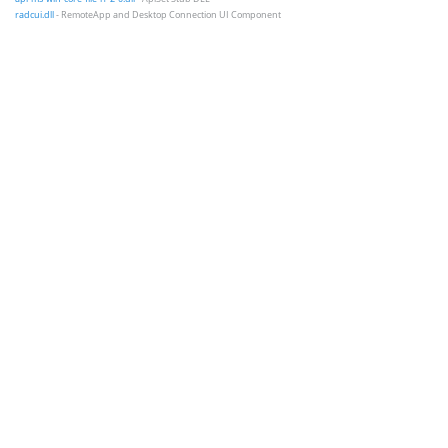
radcui.dll
- RemoteApp and Desktop Connection UI Component