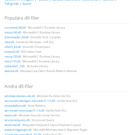
Tiếng Việt
|
Suomi
Populära dll-filer
vcruntime140.dll
- Microsoft® C Runtime Library
msvcp140.dll
- Microsoft® C Runtime Library
d3dcompiler_43.dll
- Direct3D HLSL Compiler
xlive.dll
- Games for Windows - LIVE DLL
d3dx9_43.dll
- Direct3D 9 Extensions
binkw32.dll
- RAD Video Tools
msvcp120.dll
- Microsoft® C Runtime Library
msvcr110.dll
- Microsoft® C Runtime Library
x3daudio1_7.dll
- 3D Audio Library
wldcore.dll
- Windows Live Client Shared Platform Module
Andra dll-filer
windows.devices.usb.dll
- Windows Runtime Usb DLL
ext-ms-win-winlogon-mincreds-l1-1-0.dll
- ApiSet Stub DLL
vivoxplatform.dll
- Vivox Platform
api-ms-win-core-psapi-l1-1-0.dll
- ApiSet Stub DLL
wscsvc.dll
- Windows Security Center Service
structuredquery.dll
- Structured Query
kbdinmal.dll
- Malayalam Keyboard Layout Keyboard Layout
wsearchmigplugin.dll
- Microsoft Windows Search Migration Plugin
api-ms-win-core-file-l1-2-0.dll
- ApiSet Stub DLL