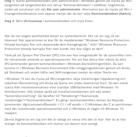
Steg 1:
Starta kommandoraden som administratör i Windows genom att trycka på Win-
tangenten på tangentbordet och skriva "Kommandotolken" i sökfältet, högerklicka
sedan på resultatet och välj
Kör som administratör
. Alternativt kan du trycka på Win +
X-tangentkombination som öppnar menyn där du kan välja
Kommandotolken (Admin)
.
Steg 2:
Skriv
sfc/scannow
i kommandotolken och tryck Enter.
När du har angett kommandot börjar en systemkontroll. Det tar ett tag, så var
tålamod. När operationen är klar får du meddelandet “Windows Resource Protection
hittade korrupta filer och reparerade dem framgångsrikt.” eller “Windows Resource
Protection hittade korrupta filer men kunde inte fixa några av dem”.
Tänk på att System File Checker (SFC) inte kan fixa integritetsfel för de systemfiler som
för närvarande används av operativsystemet. För att fixa dessa filer måste du köra
SFC-kommandot genom kommandotolken i Windows-återställningsmiljön. Du kan
komma in i Windows Recovery Environment från inloggningsskärmen genom att klicka
på Shutdown och sedan hålla ned Skift-tangenten medan du väljer Starta om.
I Windows 10 kan du trycka på Win-tangenten, välja Inställningar>Uppdatering och
säkerhet>Återställning och klicka på Starta om under Avancerad start. Du kan också
starta från installationsskivan eller startbar USB-flashenhet med Windows 10-
distributionen. Välj önskat språk på installationsskärmen och välj sedan
"Systemåterställning". Gå därefter till "Felsökning">"Avancerade
inställningar">"Kommandotolken". En gång i kommandotolken skriver du följande
kommando: sfg/scannow/offbootdir = C:\ / off windir = C:\Windows där C är partitionen
med det installerade operativsystemet och C:\Windows är vägen till Windows 10-
mappen.
Denna åtgärd tar ett tag och det är viktigt att vänta tills den är klar. När du är klar
stänger du kommandotolken och startar om datorn som vanligt.