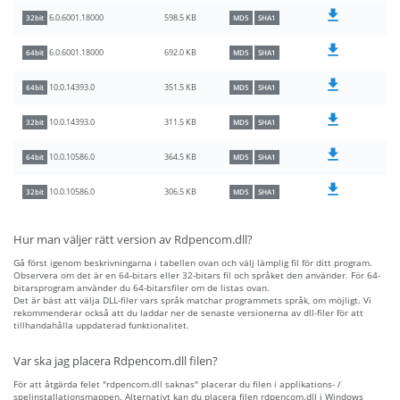
598.5 KB
6.0.6001.18000
32bit
MD5
SHA1
692.0 KB
6.0.6001.18000
64bit
MD5
SHA1
351.5 KB
10.0.14393.0
64bit
MD5
SHA1
311.5 KB
10.0.14393.0
32bit
MD5
SHA1
364.5 KB
10.0.10586.0
64bit
MD5
SHA1
306.5 KB
10.0.10586.0
32bit
MD5
SHA1
Hur man väljer rätt version av Rdpencom.dll?
Gå först igenom beskrivningarna i tabellen ovan och välj lämplig fil för ditt program.
Observera om det är en 64-bitars eller 32-bitars fil och språket den använder. För 64-
bitarsprogram använder du 64-bitarsfiler om de listas ovan.
Det är bäst att välja DLL-filer vars språk matchar programmets språk, om möjligt. Vi
rekommenderar också att du laddar ner de senaste versionerna av dll-filer för att
tillhandahålla uppdaterad funktionalitet.
Var ska jag placera Rdpencom.dll filen?
För att åtgärda felet "rdpencom.dll saknas" placerar du filen i applikations- /
spelinstallationsmappen. Alternativt kan du placera filen rdpencom.dll i Windows