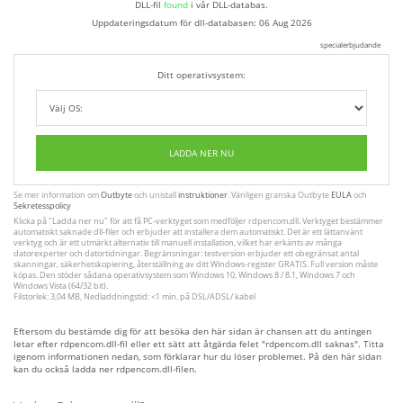
DLL-fil
found
i vår DLL-databas.
Uppdateringsdatum för dll-databasen:
06 Aug 2026
specialerbjudande
Ditt operativsystem:
LADDA NER NU
Se mer information om
Outbyte
och unistall
instruktioner
. Vänligen granska Outbyte
EULA
och
Sekretesspolicy
Klicka på
"Ladda ner nu"
för att få PC-verktyget som medföljer rdpencom.dll. Verktyget bestämmer
automatiskt saknade dll-filer och erbjuder att installera dem automatiskt. Det är ett lättanvänt
verktyg och är ett utmärkt alternativ till manuell installation, vilket har erkänts av många
datorexperter och datortidningar. Begränsningar: testversion erbjuder ett obegränsat antal
skanningar, säkerhetskopiering, återställning av ditt Windows-register GRATIS. Full version måste
köpas. Den stöder sådana operativsystem som Windows 10, Windows 8 / 8.1, Windows 7 och
Windows Vista (64/32 bit).
Filstorlek: 3,04 MB, Nedladdningstid: <1 min. på DSL/ADSL/ kabel
Eftersom du bestämde dig för att besöka den här sidan är chansen att du antingen
letar efter rdpencom.dll-fil eller ett sätt att åtgärda felet "rdpencom.dll saknas". Titta
igenom informationen nedan, som förklarar hur du löser problemet. På den här sidan
kan du också ladda ner rdpencom.dll-filen.