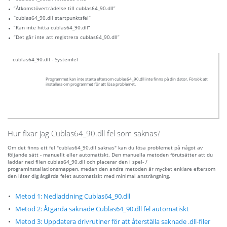
“Åtkomstöverträdelse till cublas64_90.dll”
“cublas64_90.dll startpunktsfel”
“Kan inte hitta cublas64_90.dll”
“Det går inte att registrera cublas64_90.dll”
cublas64_90.dll - Systemfel
Programmet kan inte starta eftersom cublas64_90.dll inte finns på din dator. Försök att
installera om programmet för att lösa problemet.
Hur fixar jag Cublas64_90.dll fel som saknas?
Om det finns ett fel "cublas64_90.dll saknas" kan du lösa problemet på något av
följande sätt - manuellt eller automatiskt. Den manuella metoden förutsätter att du
laddar ned filen cublas64_90.dll och placerar den i spel- /
programinstallationsmappen, medan den andra metoden är mycket enklare eftersom
den låter dig åtgärda felet automatiskt med minimal ansträngning.
Metod 1: Nedladdning Cublas64_90.dll
Metod 2: Åtgärda saknade Cublas64_90.dll fel automatiskt
Metod 3: Uppdatera drivrutiner för att återställa saknade .dll-filer