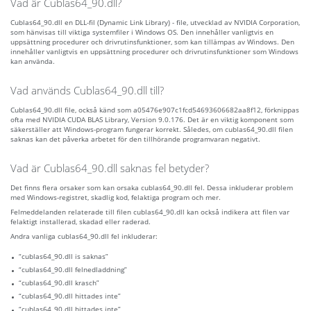
Vad är Cublas64_90.dll?
Cublas64_90.dll en DLL-fil (Dynamic Link Library) - file, utvecklad av NVIDIA Corporation,
som hänvisas till viktiga systemfiler i Windows OS. Den innehåller vanligtvis en
uppsättning procedurer och drivrutinsfunktioner, som kan tillämpas av Windows. Den
innehåller vanligtvis en uppsättning procedurer och drivrutinsfunktioner som Windows
kan använda.
Vad används Cublas64_90.dll till?
Cublas64_90.dll file, också känd som a05476e907c1fcd54693606682aa8f12, förknippas
ofta med NVIDIA CUDA BLAS Library, Version 9.0.176. Det är en viktig komponent som
säkerställer att Windows-program fungerar korrekt. Således, om cublas64_90.dll filen
saknas kan det påverka arbetet för den tillhörande programvaran negativt.
Vad är Cublas64_90.dll saknas fel betyder?
Det finns flera orsaker som kan orsaka cublas64_90.dll fel. Dessa inkluderar problem
med Windows-registret, skadlig kod, felaktiga program och mer.
Felmeddelanden relaterade till filen cublas64_90.dll kan också indikera att filen var
felaktigt installerad, skadad eller raderad.
Andra vanliga cublas64_90.dll fel inkluderar:
“cublas64_90.dll is saknas”
“cublas64_90.dll felnedladdning”
“cublas64_90.dll krasch”
“cublas64_90.dll hittades inte”
“cublas64_90.dll hittades inte”