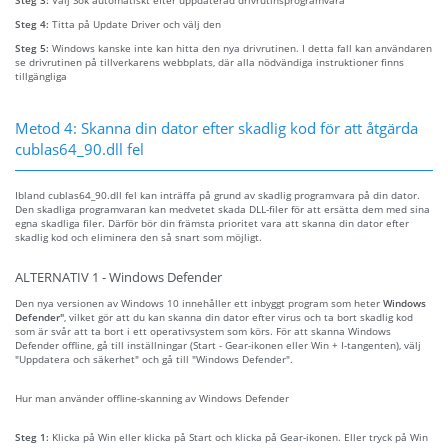
Steg 4:
Titta på Update Driver och välj den
Steg 5:
Windows kanske inte kan hitta den nya drivrutinen. I detta fall kan användaren
se drivrutinen på tillverkarens webbplats, där alla nödvändiga instruktioner finns
tillgängliga
Metod 4: Skanna din dator efter skadlig kod för att åtgärda
cublas64_90.dll fel
Ibland cublas64_90.dll fel kan inträffa på grund av skadlig programvara på din dator.
Den skadliga programvaran kan medvetet skada DLL-filer för att ersätta dem med sina
egna skadliga filer. Därför bör din främsta prioritet vara att skanna din dator efter
skadlig kod och eliminera den så snart som möjligt.
ALTERNATIV 1 - Windows Defender
Den nya versionen av Windows 10 innehåller ett inbyggt program som heter
Windows
Defender"
, vilket gör att du kan skanna din dator efter virus och ta bort skadlig kod
som är svår att ta bort i ett operativsystem som körs. För att skanna Windows
Defender offline, gå till inställningar (Start - Gear-ikonen eller Win + I-tangenten), välj
"Uppdatera och säkerhet" och gå till "Windows Defender".
Hur man använder offline-skanning av Windows Defender
Steg 1:
Klicka på Win eller klicka på Start och klicka på Gear-ikonen. Eller tryck på Win