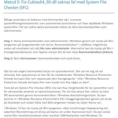
Metod 5: Fix Cublas64_90.dll saknas fel med System File
Checker (SFC)
Många användare är bekanta med kommandot sfg / scannow
systemfilintegritetskontroll, som automatiskt kontrollerar och fixar skyddade Windows-
systemfiler. För att utföra detta kommando måste du köra kommandotolken som
administratör.
Steg 1:
Starta kommandoraden som administratör i Windows genom att trycka på Win-
tangenten på tangentbordet och skriva "Kommandotolken" i sökfältet, högerklicka
sedan på resultatet och välj
Kör som administratör
. Alternativt kan du trycka på Win +
X-tangentkombination som öppnar menyn där du kan välja
Kommandotolken (Admin)
.
Steg 2:
Skriv
sfc/scannow
i kommandotolken och tryck Enter.
När du har angett kommandot börjar en systemkontroll. Det tar ett tag, så var
tålamod. När operationen är klar får du meddelandet “Windows Resource Protection
hittade korrupta filer och reparerade dem framgångsrikt.” eller “Windows Resource
Protection hittade korrupta filer men kunde inte fixa några av dem”.
Tänk på att System File Checker (SFC) inte kan fixa integritetsfel för de systemfiler som
för närvarande används av operativsystemet. För att fixa dessa filer måste du köra
SFC-kommandot genom kommandotolken i Windows-återställningsmiljön. Du kan
komma in i Windows Recovery Environment från inloggningsskärmen genom att klicka
på Shutdown och sedan hålla ned Skift-tangenten medan du väljer Starta om.
I Windows 10 kan du trycka på Win-tangenten, välja Inställningar>Uppdatering och
säkerhet>Återställning och klicka på Starta om under Avancerad start. Du kan också
starta från installationsskivan eller startbar USB-flashenhet med Windows 10-