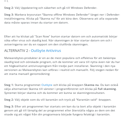
+ I.
Steg 2:
Välj Uppdatering och säkerhet och gå till Windows Defender.
Steg 3:
Markera kryssrutan "Skanna offline Windows Defender" längst ner i Defender-
inställningarna. Klicka på "Skanna nu" för att köra den. Observera att alla osparade
data måste sparas innan du startar om datorn.
Efter att ha klickat på “Scan Now” burton startar datorn om och automatiskt börjar
söka efter virus och skadlig kod. När skanningen är klar startar datorn om och i
aviseringarna ser du en rapport om den slutförda skanningen.
ALTERNATIV 2 -
Outbyte Antivirus
Malwarebytes-produkter är en av de mest populära och effektiva för att bekämpa
skadlig kod och oönskade program, och de kommer att vara till nytta även när du har
ett högkvalitativt antivirusprogram från tredje part installerat. Skanning i den nya
versionen av Malwarebytes kan utföras i realtid och manuellt. Följ stegen nedan för
att starta manuell genomsökning:
Steg 1:
Starta programmet
Outbyte
och klicka på knappen
Skanna nu
. Du kan också
välja alternativet Skanna till vänster i programfönstret och klicka på
Full skanning
.
Systemet börjar skanna och du kommer att kunna se skanningsresultaten.
Steg 2:
Välj objekt som du vill karantän och tryck på "Karantän vald" -knappen.
Steg 3:
Efter att programmet har startats om kan du ta bort alla objekt i karantän
genom att gå till lämplig del av programmet eller återställa några av dem om det
visade sig att något från din programvara började fungera felaktigt i karantän.