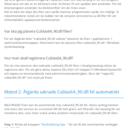
Observera om det är en 64-bitars eller 32-bitars fil och språket den använder. För 64-
bitarsprogram använder du 64-bitarsfiler om de listas ovan.
Det är bäst att välja DLL-filer vars språk matchar programmets språk, om möjligt. Vi
rekommenderar också att du laddar ner de senaste versionerna av dll-filer för att
tillhandahålla uppdaterad funktionalitet.
Var ska jag placera Cublas64_90.dll filen?
För att åtgärda felet "cublas64_90.dll saknas" placerar du filen i applikations- /
spelinstallationsmappen. Alternativt kan du placera filen cublas64_90.dll i Windows
systemkatalog.
Hur man skall registrera Cublas64_90.dll?
Om du inte placerar den saknade cublas64_90.dll filen i lämplig katalog måste du
registrera den. För att göra detta, kopiera DLL-filen till mappen C:\Windows\System32
och öppna en kommandotolk med administratörsbehörighet. Skriv där "regsvr32
cublas64_90.dll" och tryck på Enter.
Metod 2: Åtgärda saknade Cublas64_90.dll fel automatiskt
Med WikiDll Fixer kan du automatiskt fixa cublas64_90.dll fel. Detta verktyg hämtar
inte bara rätt version av vcruntime140.dll helt gratis och föreslår rätt katalog för att
installera den, utan löser också andra problem relaterade till cublas64_90.dll filen.
Steg 1:
Klicka på knappen
“Nedladdning App. ”
för att få det automatiska verktyget