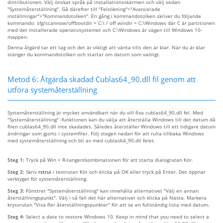
distributionen. Välj önskat språk på installationsskärmen och välj sedan
"Systemåterställning". Gå därefter till "Felsökning">"Avancerade
inställningar">"Kommandotolken". En gång i kommandotolken skriver du följande
kommando: sfg/scannow/offbootdir = C:\ / off windir = C:\Windows där C är partitionen
med det installerade operativsystemet och C:\Windows är vägen till Windows 10-
mappen.
Denna åtgärd tar ett tag och det är viktigt att vänta tills den är klar. När du är klar
stänger du kommandotolken och startar om datorn som vanligt.
Metod 6: Åtgärda skadad Cublas64_90.dll fil genom att
utföra systemåterställning
Systemåterställning är mycket användbart när du vill fixa cublas64_90.dll fel. Med
"Systemåterställning" -funktionen kan du välja att återställa Windows till det datum då
filen cublas64_90.dll inte skadades. Således återställer Windows till ett tidigare datum
ändringar som gjorts i systemfiler. Följ stegen nedan för att rulla tillbaka Windows
med systemåterställning och bli av med cublas64_90.dll felet.
Steg 1:
Tryck på Win + R-tangentkombinationen för att starta dialogrutan Kör.
Steg 2:
Skriv
rstrui
i textrutan Kör och klicka på OK eller tryck på Enter. Det öppnar
verktyget för systemåterställning.
Steg 3:
Fönstret "Systemåterställning" kan innehålla alternativet "Välj en annan
återställningspunkt". Välj i så fall det här alternativet och klicka på Nästa. Markera
kryssrutan "Visa fler återställningspunkter" för att se en fullständig lista med datum.
Steg 4:
Select a date to restore Windows 10. Keep in mind that you need to select a