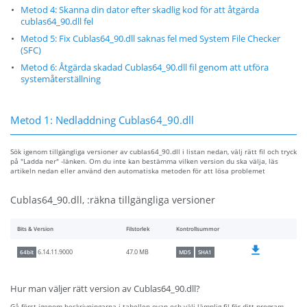
Metod 4: Skanna din dator efter skadlig kod för att åtgärda
cublas64_90.dll fel
Metod 5: Fix Cublas64_90.dll saknas fel med System File Checker
(SFC)
Metod 6: Åtgärda skadad Cublas64_90.dll fil genom att utföra
systemåterställning
Metod 1: Nedladdning Cublas64_90.dll
Sök igenom tillgängliga versioner av cublas64_90.dll i listan nedan, välj rätt fil och tryck
på "Ladda ner" -länken. Om du inte kan bestämma vilken version du ska välja, läs
artikeln nedan eller använd den automatiska metoden för att lösa problemet
Cublas64_90.dll, :räkna tillgängliga versioner
Bits & Version
Filstorlek
Kontrollsummor
47.0 MB
6.14.11.9000
64bit
MD5
SHA1
Hur man väljer rätt version av Cublas64_90.dll?
Gå först igenom beskrivningarna i tabellen ovan och välj lämplig fil för ditt program.