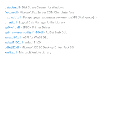
dataclen.dll
- Disk Space Cleaner for Windows
fxscom.dll
- Microsoft Fax Server COM Client Interface
mxdwdui.dll
- Ресурс средства записи документов XPS (Майкрософт)
dmutil.dll
- Logical Disk Manager Utility Library
ep0lvr1u.dll
- EPSON Printer Driver
api-ms-win-crt-utility-l1-1-0.dll
- ApiSet Stub DLL
wnaspi64.dll
- ASPI for Win32 DLL
wdapi1100.dll
- wdapi 11.00
odbcji32.dll
- Microsoft ODBC Desktop Driver Pack 3.5
xmllite.dll
- Microsoft XmlLite Library