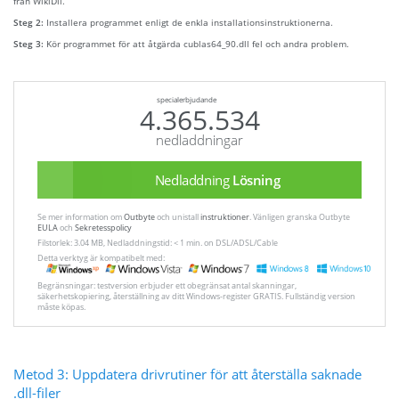
från WikiDll.
Steg 2:
Installera programmet enligt de enkla installationsinstruktionerna.
Steg 3:
Kör programmet för att åtgärda cublas64_90.dll fel och andra problem.
specialerbjudande
4.365.534
nedladdningar
Nedladdning
Lösning
Se mer information om
Outbyte
och unistall
instruktioner
. Vänligen granska Outbyte
EULA
och
Sekretesspolicy
Filstorlek: 3.04 MB, Nedladdningstid: < 1 min. on DSL/ADSL/Cable
Detta verktyg är kompatibelt med:
Begränsningar: testversion erbjuder ett obegränsat antal skanningar,
säkerhetskopiering, återställning av ditt Windows-register GRATIS. Fullständig version
måste köpas.
Metod 3: Uppdatera drivrutiner för att återställa saknade
.dll-filer