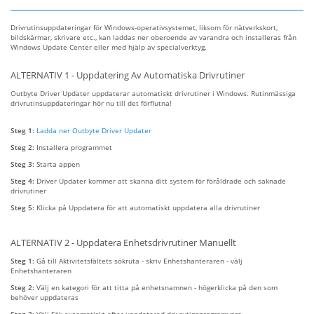
Drivrutinsuppdateringar för Windows-operativsystemet, liksom för nätverkskort,
bildskärmar, skrivare etc., kan laddas ner oberoende av varandra och installeras från
Windows Update Center eller med hjälp av specialverktyg.
ALTERNATIV 1 - Uppdatering Av Automatiska Drivrutiner
Outbyte Driver Updater uppdaterar automatiskt drivrutiner i Windows. Rutinmässiga
drivrutinsuppdateringar hör nu till det förflutna!
Steg 1:
Ladda ner Outbyte Driver Updater
Steg 2:
Installera programmet
Steg 3:
Starta appen
Steg 4:
Driver Updater kommer att skanna ditt system för föråldrade och saknade
drivrutiner
Steg 5:
Klicka på Uppdatera för att automatiskt uppdatera alla drivrutiner
ALTERNATIV 2 - Uppdatera Enhetsdrivrutiner Manuellt
Steg 1:
Gå till Aktivitetsfältets sökruta - skriv Enhetshanteraren - välj
Enhetshanteraren
Steg 2:
Välj en kategori för att titta på enhetsnamnen - högerklicka på den som
behöver uppdateras
Steg 3:
Välj Sök automatiskt efter uppdaterad drivrutinsprogramvara