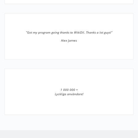
”Got my program going thanks to WikiDll. Thanks a lot guys!”
Alex James
1 000 000 +
Lyckliga användare!