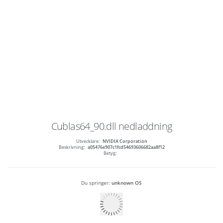
Cublas64_90.dll
nedladdning
Utvecklare:
NVIDIA Corporation
Beskrivning:
a05476e907c1fcd54693606682aa8f12
Betyg:
Du springer:
unknown OS