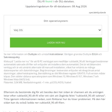
DLL-fil
found
i vår DLL-databas.
Uppdateringsdatum för dll-databasen:
08 Aug 2026
specialerbjudande
Ditt operativsystem:
LADDA NER NU
Se mer information om
Outbyte
och unistall
instruktioner
. Vänligen granska Outbyte
EULA
och
Sekretesspolicy
Klicka på
"Ladda ner nu"
för att få PC-verktyget som medföljer cublas64_90.dll. Verktyget bestämmer
automatiskt saknade dll-filer och erbjuder att installera dem automatiskt. Det är ett lättanvänt
verktyg och är ett utmärkt alternativ till manuell installation, vilket har erkänts av många
datorexperter och datortidningar. Begränsningar: testversion erbjuder ett obegränsat antal
skanningar, säkerhetskopiering, återställning av ditt Windows-register GRATIS. Full version måste
köpas. Den stöder sådana operativsystem som Windows 10, Windows 8 / 8.1, Windows 7 och
Windows Vista (64/32 bit).
Filstorlek: 3,04 MB, Nedladdningstid: <1 min. på DSL/ADSL/ kabel
Eftersom du bestämde dig för att besöka den här sidan är chansen att du antingen
letar efter cublas64_90.dll-fil eller ett sätt att åtgärda felet "cublas64_90.dll saknas".
Titta igenom informationen nedan, som förklarar hur du löser problemet. På den här
sidan kan du också ladda ner cublas64_90.dll-filen.