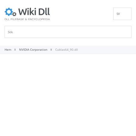
SV
EN
DE
ES
FR
Hem
NVIDIA Corporation
Cublas64_90.dll
IT
PT
RU
ID
NL
NN
VI
FI