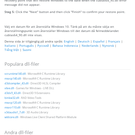
recovery point that will restore Windows to the date when the cublas64_90.dll error
message did not appear.
Steg 5:
Click the "Next" button and then click "Finish" to confirm your restore point.
Välj ett datum för att återställa Windows 10. Tänk på att du måste välja en
återställningspunkt som återställer Windows till det datum då felmeddelandet
cublas64_90.dll inte visas.
Denna sida är tillgänglig på andra språk:
English
|
Deutsch
|
Español
|
Français
|
Italiano
|
Português
|
Русский
|
Bahasa Indonesia
|
Nederlands
|
Nynorsk
|
Tiếng Việt
|
Suomi
Populära dll-filer
vcruntime140.dll
- Microsoft® C Runtime Library
msvcp140.dll
- Microsoft® C Runtime Library
d3dcompiler_43.dll
- Direct3D HLSL Compiler
xlive.dll
- Games for Windows - LIVE DLL
d3dx9_43.dll
- Direct3D 9 Extensions
binkw32.dll
- RAD Video Tools
msvcp120.dll
- Microsoft® C Runtime Library
msvcr110.dll
- Microsoft® C Runtime Library
x3daudio1_7.dll
- 3D Audio Library
wldcore.dll
- Windows Live Client Shared Platform Module
Andra dll-filer