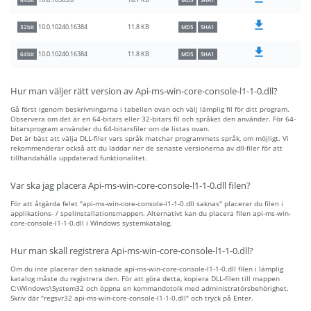
18.7 KB
10.0.10563.0
64bit
MD5
SHA1
11.8 KB
10.0.10240.16384
32bit
MD5
SHA1
11.8 KB
10.0.10240.16384
64bit
MD5
SHA1
Hur man väljer rätt version av Api-ms-win-core-console-l1-1-0.dll?
Gå först igenom beskrivningarna i tabellen ovan och välj lämplig fil för ditt program.
Observera om det är en 64-bitars eller 32-bitars fil och språket den använder. För 64-
bitarsprogram använder du 64-bitarsfiler om de listas ovan.
Det är bäst att välja DLL-filer vars språk matchar programmets språk, om möjligt. Vi
rekommenderar också att du laddar ner de senaste versionerna av dll-filer för att
tillhandahålla uppdaterad funktionalitet.
Var ska jag placera Api-ms-win-core-console-l1-1-0.dll filen?
För att åtgärda felet "api-ms-win-core-console-l1-1-0.dll saknas" placerar du filen i
applikations- / spelinstallationsmappen. Alternativt kan du placera filen api-ms-win-
core-console-l1-1-0.dll i Windows systemkatalog.
Hur man skall registrera Api-ms-win-core-console-l1-1-0.dll?
Om du inte placerar den saknade api-ms-win-core-console-l1-1-0.dll filen i lämplig
katalog måste du registrera den. För att göra detta, kopiera DLL-filen till mappen
C:\Windows\System32 och öppna en kommandotolk med administratörsbehörighet.
Skriv där "regsvr32 api-ms-win-core-console-l1-1-0.dll" och tryck på Enter.