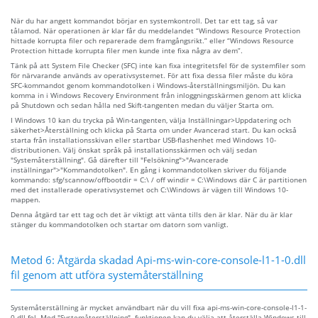
När du har angett kommandot börjar en systemkontroll. Det tar ett tag, så var
tålamod. När operationen är klar får du meddelandet “Windows Resource Protection
hittade korrupta filer och reparerade dem framgångsrikt.” eller “Windows Resource
Protection hittade korrupta filer men kunde inte fixa några av dem”.
Tänk på att System File Checker (SFC) inte kan fixa integritetsfel för de systemfiler som
för närvarande används av operativsystemet. För att fixa dessa filer måste du köra
SFC-kommandot genom kommandotolken i Windows-återställningsmiljön. Du kan
komma in i Windows Recovery Environment från inloggningsskärmen genom att klicka
på Shutdown och sedan hålla ned Skift-tangenten medan du väljer Starta om.
I Windows 10 kan du trycka på Win-tangenten, välja Inställningar>Uppdatering och
säkerhet>Återställning och klicka på Starta om under Avancerad start. Du kan också
starta från installationsskivan eller startbar USB-flashenhet med Windows 10-
distributionen. Välj önskat språk på installationsskärmen och välj sedan
"Systemåterställning". Gå därefter till "Felsökning">"Avancerade
inställningar">"Kommandotolken". En gång i kommandotolken skriver du följande
kommando: sfg/scannow/offbootdir = C:\ / off windir = C:\Windows där C är partitionen
med det installerade operativsystemet och C:\Windows är vägen till Windows 10-
mappen.
Denna åtgärd tar ett tag och det är viktigt att vänta tills den är klar. När du är klar
stänger du kommandotolken och startar om datorn som vanligt.
Metod 6: Åtgärda skadad Api-ms-win-core-console-l1-1-0.dll
fil genom att utföra systemåterställning
Systemåterställning är mycket användbart när du vill fixa api-ms-win-core-console-l1-1-
0.dll fel. Med "Systemåterställning" -funktionen kan du välja att återställa Windows till