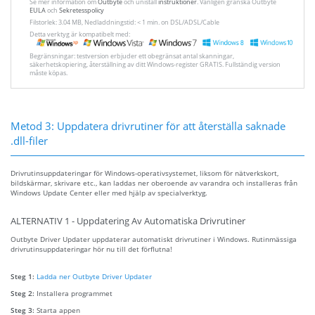
Se mer information om
Outbyte
och unistall
instruktioner
. Vänligen granska Outbyte
EULA
och
Sekretesspolicy
Filstorlek: 3.04 MB, Nedladdningstid: < 1 min. on DSL/ADSL/Cable
Detta verktyg är kompatibelt med:
Begränsningar: testversion erbjuder ett obegränsat antal skanningar,
säkerhetskopiering, återställning av ditt Windows-register GRATIS. Fullständig version
måste köpas.
Metod 3: Uppdatera drivrutiner för att återställa saknade
.dll-filer
Drivrutinsuppdateringar för Windows-operativsystemet, liksom för nätverkskort,
bildskärmar, skrivare etc., kan laddas ner oberoende av varandra och installeras från
Windows Update Center eller med hjälp av specialverktyg.
ALTERNATIV 1 - Uppdatering Av Automatiska Drivrutiner
Outbyte Driver Updater uppdaterar automatiskt drivrutiner i Windows. Rutinmässiga
drivrutinsuppdateringar hör nu till det förflutna!
Steg 1:
Ladda ner Outbyte Driver Updater
Steg 2:
Installera programmet
Steg 3:
Starta appen