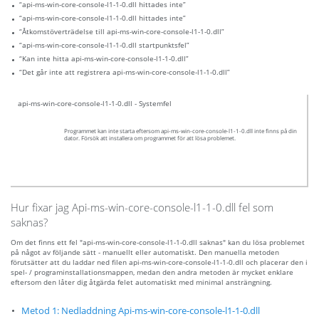
“api-ms-win-core-console-l1-1-0.dll hittades inte”
“api-ms-win-core-console-l1-1-0.dll hittades inte”
“Åtkomstöverträdelse till api-ms-win-core-console-l1-1-0.dll”
“api-ms-win-core-console-l1-1-0.dll startpunktsfel”
“Kan inte hitta api-ms-win-core-console-l1-1-0.dll”
“Det går inte att registrera api-ms-win-core-console-l1-1-0.dll”
api-ms-win-core-console-l1-1-0.dll - Systemfel
Programmet kan inte starta eftersom api-ms-win-core-console-l1-1-0.dll inte finns på din
dator. Försök att installera om programmet för att lösa problemet.
Hur fixar jag Api-ms-win-core-console-l1-1-0.dll fel som
saknas?
Om det finns ett fel "api-ms-win-core-console-l1-1-0.dll saknas" kan du lösa problemet
på något av följande sätt - manuellt eller automatiskt. Den manuella metoden
förutsätter att du laddar ned filen api-ms-win-core-console-l1-1-0.dll och placerar den i
spel- / programinstallationsmappen, medan den andra metoden är mycket enklare
eftersom den låter dig åtgärda felet automatiskt med minimal ansträngning.
Metod 1: Nedladdning Api-ms-win-core-console-l1-1-0.dll