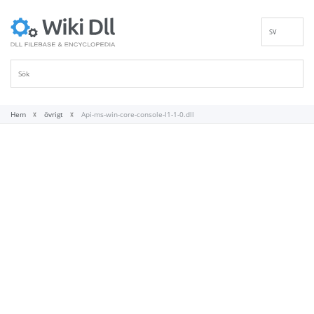
SV
EN
DE
ES
FR
Hem
övrigt
Api-ms-win-core-console-l1-1-0.dll
IT
PT
RU
ID
NL
NN
VI
FI