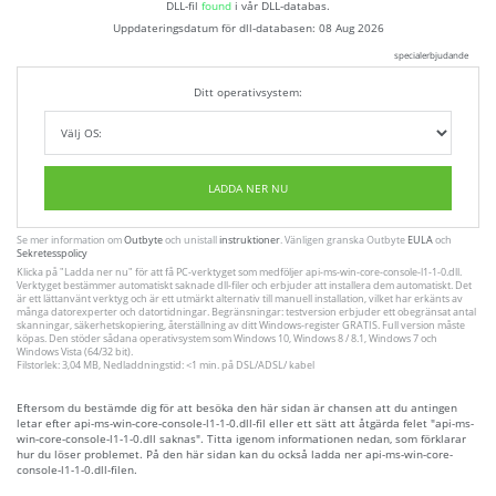
DLL-fil
found
i vår DLL-databas.
Uppdateringsdatum för dll-databasen:
08 Aug 2026
specialerbjudande
Ditt operativsystem:
LADDA NER NU
Se mer information om
Outbyte
och unistall
instruktioner
. Vänligen granska Outbyte
EULA
och
Sekretesspolicy
Klicka på
"Ladda ner nu"
för att få PC-verktyget som medföljer api-ms-win-core-console-l1-1-0.dll.
Verktyget bestämmer automatiskt saknade dll-filer och erbjuder att installera dem automatiskt. Det
är ett lättanvänt verktyg och är ett utmärkt alternativ till manuell installation, vilket har erkänts av
många datorexperter och datortidningar. Begränsningar: testversion erbjuder ett obegränsat antal
skanningar, säkerhetskopiering, återställning av ditt Windows-register GRATIS. Full version måste
köpas. Den stöder sådana operativsystem som Windows 10, Windows 8 / 8.1, Windows 7 och
Windows Vista (64/32 bit).
Filstorlek: 3,04 MB, Nedladdningstid: <1 min. på DSL/ADSL/ kabel
Eftersom du bestämde dig för att besöka den här sidan är chansen att du antingen
letar efter api-ms-win-core-console-l1-1-0.dll-fil eller ett sätt att åtgärda felet "api-ms-
win-core-console-l1-1-0.dll saknas". Titta igenom informationen nedan, som förklarar
hur du löser problemet. På den här sidan kan du också ladda ner api-ms-win-core-
console-l1-1-0.dll-filen.