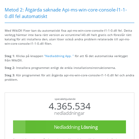
Metod 2: Åtgärda saknade Api-ms-win-core-console-l1-1-
0.dll fel automatiskt
Med WikiDll Fixer kan du automatiskt fixa api-ms-win-core-console-l1-1-0.dll fel. Detta
verktyg hämtar inte bara rätt version av vcruntime140.dll helt gratis och föreslår rätt
katalog för att installera den, utan löser också andra problem relaterade till api-ms-
win-core-console-l1-1-0.dll filen.
Steg 1:
Klicka på knappen
“Nedladdning App. ”
för att få det automatiska verktyget
från WikiDll.
Steg 2:
Installera programmet enligt de enkla installationsinstruktionerna.
Steg 3:
Kör programmet för att åtgärda api-ms-win-core-console-l1-1-0.dll fel och andra
problem.
specialerbjudande
4.365.534
nedladdningar
Nedladdning
Lösning