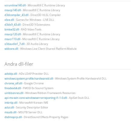
vcruntime140.dll
- Microsoft® C Runtime Library
msvcp140.dll
- Microsoft® C Runtime Library
d3dcompiler_43.dll
- Direct3D HLSL Compiler
xlive.dll
- Games for Windows - LIVE DLL
d3dx9_43.dll
- Direct3D 9 Extensions
binkw32.dll
- RAD Video Tools
msvcp120.dll
- Microsoft® C Runtime Library
msvcr110.dll
- Microsoft® C Runtime Library
x3daudio1_7.dll
- 3D Audio Library
wldcore.dll
- Windows Live Client Shared Platform Module
Andra dll-filer
adsldp.dll
- ADs LDAP Provider DLL
windows.system.profile.hardwareid.dll
- Windows System Profile HardwareId DLL
chrome_elf.dll
- Google Chrome
fmodex64.dll
- FMOD Ex Sound System
uiribbonres.dll
- Windows Ribbon Framework Resources
api-ms-win-core-windowserrorreporting-l1-1-0.dll
- ApiSet Stub DLL
imkrtip.dll
- Microsoft® Korean IME
aclui.dll
- Security Descriptor Editor
msutb.dll
- MSUTB Server DLL
dsdmoprp.dll
- DirectSound Effects Property Pages