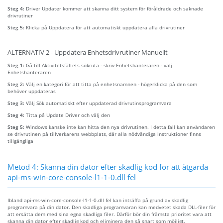
Steg 4:
Driver Updater kommer att skanna ditt system för föråldrade och saknade
drivrutiner
Steg 5:
Klicka på Uppdatera för att automatiskt uppdatera alla drivrutiner
ALTERNATIV 2 - Uppdatera Enhetsdrivrutiner Manuellt
Steg 1:
Gå till Aktivitetsfältets sökruta - skriv Enhetshanteraren - välj
Enhetshanteraren
Steg 2:
Välj en kategori för att titta på enhetsnamnen - högerklicka på den som
behöver uppdateras
Steg 3:
Välj Sök automatiskt efter uppdaterad drivrutinsprogramvara
Steg 4:
Titta på Update Driver och välj den
Steg 5:
Windows kanske inte kan hitta den nya drivrutinen. I detta fall kan användaren
se drivrutinen på tillverkarens webbplats, där alla nödvändiga instruktioner finns
tillgängliga
Metod 4: Skanna din dator efter skadlig kod för att åtgärda
api-ms-win-core-console-l1-1-0.dll fel
Ibland api-ms-win-core-console-l1-1-0.dll fel kan inträffa på grund av skadlig
programvara på din dator. Den skadliga programvaran kan medvetet skada DLL-filer för
att ersätta dem med sina egna skadliga filer. Därför bör din främsta prioritet vara att
skanna din dator efter skadlig kod och eliminera den så snart som möjligt.