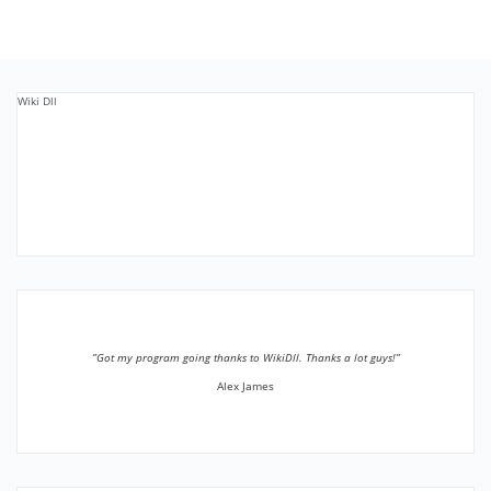
Wiki Dll
”Got my program going thanks to WikiDll. Thanks a lot guys!”
Alex James