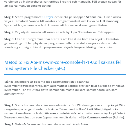
versionen av Malwarebytes kan utföras i realtid och manuellt. Följ stegen nedan för
att starta manuell genomsökning:
Steg 1:
Starta programmet
Outbyte
och klicka på knappen
Skanna nu
. Du kan också
välja alternativet Skanna till vänster i programfönstret och klicka på
Full skanning
.
Systemet börjar skanna och du kommer att kunna se skanningsresultaten.
Steg 2:
Välj objekt som du vill karantän och tryck på "Karantän vald" -knappen.
Steg 3:
Efter att programmet har startats om kan du ta bort alla objekt i karantän
genom att gå till lämplig del av programmet eller återställa några av dem om det
visade sig att något från din programvara började fungera felaktigt i karantän.
Metod 5: Fix Api-ms-win-core-console-l1-1-0.dll saknas fel
med System File Checker (SFC)
Många användare är bekanta med kommandot sfg / scannow
systemfilintegritetskontroll, som automatiskt kontrollerar och fixar skyddade Windows-
systemfiler. För att utföra detta kommando måste du köra kommandotolken som
administratör.
Steg 1:
Starta kommandoraden som administratör i Windows genom att trycka på Win-
tangenten på tangentbordet och skriva "Kommandotolken" i sökfältet, högerklicka
sedan på resultatet och välj
Kör som administratör
. Alternativt kan du trycka på Win +
X-tangentkombination som öppnar menyn där du kan välja
Kommandotolken (Admin)
.
Steg 2:
Skriv
sfc/scannow
i kommandotolken och tryck Enter.