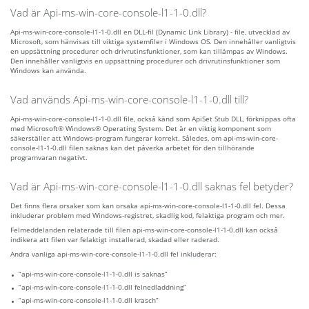
Vad är Api-ms-win-core-console-l1-1-0.dll?
Api-ms-win-core-console-l1-1-0.dll en DLL-fil (Dynamic Link Library) - file, utvecklad av
Microsoft, som hänvisas till viktiga systemfiler i Windows OS. Den innehåller vanligtvis
en uppsättning procedurer och drivrutinsfunktioner, som kan tillämpas av Windows.
Den innehåller vanligtvis en uppsättning procedurer och drivrutinsfunktioner som
Windows kan använda.
Vad används Api-ms-win-core-console-l1-1-0.dll till?
Api-ms-win-core-console-l1-1-0.dll file, också känd som ApiSet Stub DLL, förknippas ofta
med Microsoft® Windows® Operating System. Det är en viktig komponent som
säkerställer att Windows-program fungerar korrekt. Således, om api-ms-win-core-
console-l1-1-0.dll filen saknas kan det påverka arbetet för den tillhörande
programvaran negativt.
Vad är Api-ms-win-core-console-l1-1-0.dll saknas fel betyder?
Det finns flera orsaker som kan orsaka api-ms-win-core-console-l1-1-0.dll fel. Dessa
inkluderar problem med Windows-registret, skadlig kod, felaktiga program och mer.
Felmeddelanden relaterade till filen api-ms-win-core-console-l1-1-0.dll kan också
indikera att filen var felaktigt installerad, skadad eller raderad.
Andra vanliga api-ms-win-core-console-l1-1-0.dll fel inkluderar:
“api-ms-win-core-console-l1-1-0.dll is saknas”
“api-ms-win-core-console-l1-1-0.dll felnedladdning”
“api-ms-win-core-console-l1-1-0.dll krasch”