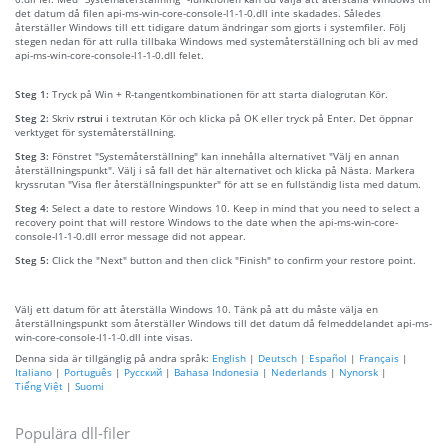
det datum då filen api-ms-win-core-console-l1-1-0.dll inte skadades. Således
återställer Windows till ett tidigare datum ändringar som gjorts i systemfiler. Följ
stegen nedan för att rulla tillbaka Windows med systemåterställning och bli av med
api-ms-win-core-console-l1-1-0.dll felet.
Steg 1:
Tryck på Win + R-tangentkombinationen för att starta dialogrutan Kör.
Steg 2:
Skriv
rstrui
i textrutan Kör och klicka på OK eller tryck på Enter. Det öppnar
verktyget för systemåterställning.
Steg 3:
Fönstret "Systemåterställning" kan innehålla alternativet "Välj en annan
återställningspunkt". Välj i så fall det här alternativet och klicka på Nästa. Markera
kryssrutan "Visa fler återställningspunkter" för att se en fullständig lista med datum.
Steg 4:
Select a date to restore Windows 10. Keep in mind that you need to select a
recovery point that will restore Windows to the date when the api-ms-win-core-
console-l1-1-0.dll error message did not appear.
Steg 5:
Click the "Next" button and then click "Finish" to confirm your restore point.
Välj ett datum för att återställa Windows 10. Tänk på att du måste välja en
återställningspunkt som återställer Windows till det datum då felmeddelandet api-ms-
win-core-console-l1-1-0.dll inte visas.
Denna sida är tillgänglig på andra språk:
English
|
Deutsch
|
Español
|
Français
|
Italiano
|
Português
|
Русский
|
Bahasa Indonesia
|
Nederlands
|
Nynorsk
|
Tiếng Việt
|
Suomi
Populära dll-filer