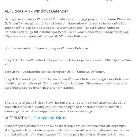
ALTERNATIV 1 - Windows Defender
Den nya versionen av Windows 10 innehåller ett inbyggt program som heter
Windows
Defender"
, vilket gör att du kan skanna din dator efter virus och ta bort skadlig kod
som är svår att ta bort i ett operativsystem som körs. För att skanna Windows
Defender offline, gå till inställningar (Start - Gear-ikonen eller Win + I-tangenten), välj
"Uppdatera och säkerhet" och gå till "Windows Defender".
Hur man använder offline-skanning av Windows Defender
Steg 1:
Klicka på Win eller klicka på Start och klicka på Gear-ikonen. Eller tryck på Win
+ I.
Steg 2:
Välj Uppdatering och säkerhet och gå till Windows Defender.
Steg 3:
Markera kryssrutan "Skanna offline Windows Defender" längst ner i Defender-
inställningarna. Klicka på "Skanna nu" för att köra den. Observera att alla osparade
data måste sparas innan du startar om datorn.
Efter att ha klickat på “Scan Now” burton startar datorn om och automatiskt börjar
söka efter virus och skadlig kod. När skanningen är klar startar datorn om och i
aviseringarna ser du en rapport om den slutförda skanningen.
ALTERNATIV 2 -
Outbyte Antivirus
Malwarebytes-produkter är en av de mest populära och effektiva för att bekämpa
skadlig kod och oönskade program, och de kommer att vara till nytta även när du har
ett högkvalitativt antivirusprogram från tredje part installerat. Skanning i den nya