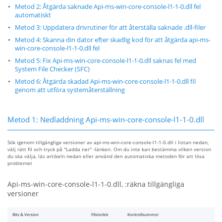
Metod 2: Åtgärda saknade Api-ms-win-core-console-l1-1-0.dll fel
automatiskt
Metod 3: Uppdatera drivrutiner för att återställa saknade .dll-filer
Metod 4: Skanna din dator efter skadlig kod för att åtgärda api-ms-
win-core-console-l1-1-0.dll fel
Metod 5: Fix Api-ms-win-core-console-l1-1-0.dll saknas fel med
System File Checker (SFC)
Metod 6: Åtgärda skadad Api-ms-win-core-console-l1-1-0.dll fil
genom att utföra systemåterställning
Metod 1: Nedladdning Api-ms-win-core-console-l1-1-0.dll
Sök igenom tillgängliga versioner av api-ms-win-core-console-l1-1-0.dll i listan nedan,
välj rätt fil och tryck på "Ladda ner" -länken. Om du inte kan bestämma vilken version
du ska välja, läs artikeln nedan eller använd den automatiska metoden för att lösa
problemet
Api-ms-win-core-console-l1-1-0.dll, :räkna tillgängliga
versioner
Bits & Version
Filstorlek
Kontrollsummor