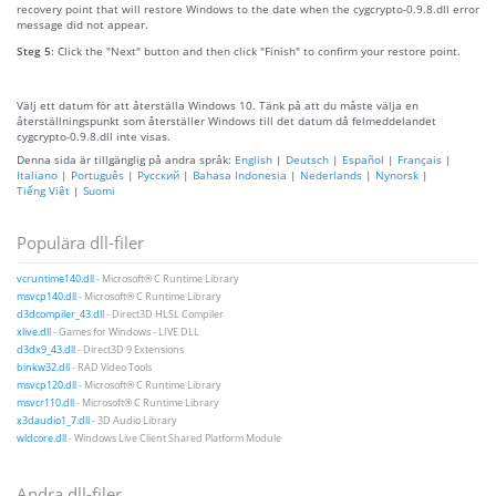
recovery point that will restore Windows to the date when the cygcrypto-0.9.8.dll error
message did not appear.
Steg 5:
Click the "Next" button and then click "Finish" to confirm your restore point.
Välj ett datum för att återställa Windows 10. Tänk på att du måste välja en
återställningspunkt som återställer Windows till det datum då felmeddelandet
cygcrypto-0.9.8.dll inte visas.
Denna sida är tillgänglig på andra språk:
English
|
Deutsch
|
Español
|
Français
|
Italiano
|
Português
|
Русский
|
Bahasa Indonesia
|
Nederlands
|
Nynorsk
|
Tiếng Việt
|
Suomi
Populära dll-filer
vcruntime140.dll
- Microsoft® C Runtime Library
msvcp140.dll
- Microsoft® C Runtime Library
d3dcompiler_43.dll
- Direct3D HLSL Compiler
xlive.dll
- Games for Windows - LIVE DLL
d3dx9_43.dll
- Direct3D 9 Extensions
binkw32.dll
- RAD Video Tools
msvcp120.dll
- Microsoft® C Runtime Library
msvcr110.dll
- Microsoft® C Runtime Library
x3daudio1_7.dll
- 3D Audio Library
wldcore.dll
- Windows Live Client Shared Platform Module
Andra dll-filer