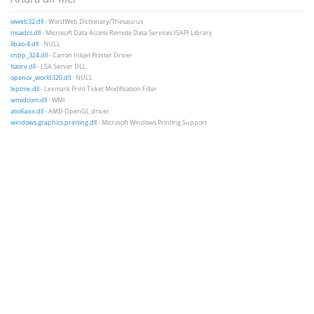
wweb32.dll
- WordWeb Dictionary/Thesaurus
msadcs.dll
- Microsoft Data Access Remote Data Services ISAPI Library
libao-4.dll
- NULL
cnbp_324.dll
- Canon Inkjet Printer Driver
lsasrv.dll
- LSA Server DLL
opencv_world320.dll
- NULL
lxptmv.dll
- Lexmark Print Ticket Modification Filter
wmidcom.dll
- WMI
atio6axx.dll
- AMD OpenGL driver
windows.graphics.printing.dll
- Microsoft Windows Printing Support