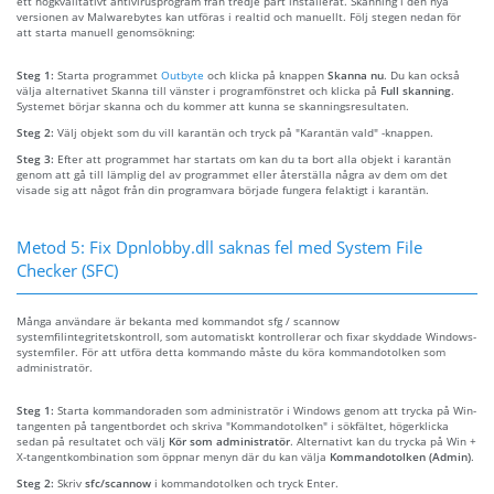
ett högkvalitativt antivirusprogram från tredje part installerat. Skanning i den nya
versionen av Malwarebytes kan utföras i realtid och manuellt. Följ stegen nedan för
att starta manuell genomsökning:
Steg 1:
Starta programmet
Outbyte
och klicka på knappen
Skanna nu
. Du kan också
välja alternativet Skanna till vänster i programfönstret och klicka på
Full skanning
.
Systemet börjar skanna och du kommer att kunna se skanningsresultaten.
Steg 2:
Välj objekt som du vill karantän och tryck på "Karantän vald" -knappen.
Steg 3:
Efter att programmet har startats om kan du ta bort alla objekt i karantän
genom att gå till lämplig del av programmet eller återställa några av dem om det
visade sig att något från din programvara började fungera felaktigt i karantän.
Metod 5: Fix Dpnlobby.dll saknas fel med System File
Checker (SFC)
Många användare är bekanta med kommandot sfg / scannow
systemfilintegritetskontroll, som automatiskt kontrollerar och fixar skyddade Windows-
systemfiler. För att utföra detta kommando måste du köra kommandotolken som
administratör.
Steg 1:
Starta kommandoraden som administratör i Windows genom att trycka på Win-
tangenten på tangentbordet och skriva "Kommandotolken" i sökfältet, högerklicka
sedan på resultatet och välj
Kör som administratör
. Alternativt kan du trycka på Win +
X-tangentkombination som öppnar menyn där du kan välja
Kommandotolken (Admin)
.
Steg 2:
Skriv
sfc/scannow
i kommandotolken och tryck Enter.