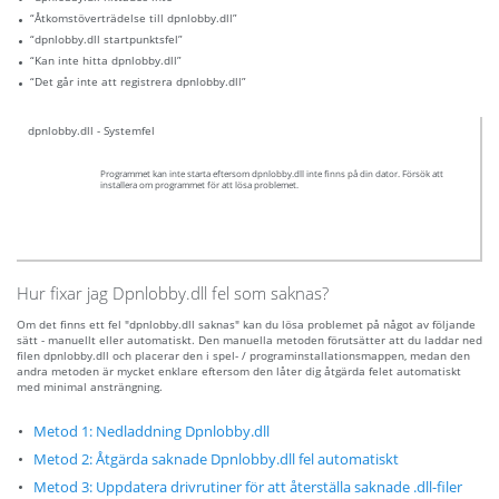
“Åtkomstöverträdelse till dpnlobby.dll”
“dpnlobby.dll startpunktsfel”
“Kan inte hitta dpnlobby.dll”
“Det går inte att registrera dpnlobby.dll”
dpnlobby.dll - Systemfel
Programmet kan inte starta eftersom dpnlobby.dll inte finns på din dator. Försök att
installera om programmet för att lösa problemet.
Hur fixar jag Dpnlobby.dll fel som saknas?
Om det finns ett fel "dpnlobby.dll saknas" kan du lösa problemet på något av följande
sätt - manuellt eller automatiskt. Den manuella metoden förutsätter att du laddar ned
filen dpnlobby.dll och placerar den i spel- / programinstallationsmappen, medan den
andra metoden är mycket enklare eftersom den låter dig åtgärda felet automatiskt
med minimal ansträngning.
Metod 1: Nedladdning Dpnlobby.dll
Metod 2: Åtgärda saknade Dpnlobby.dll fel automatiskt
Metod 3: Uppdatera drivrutiner för att återställa saknade .dll-filer