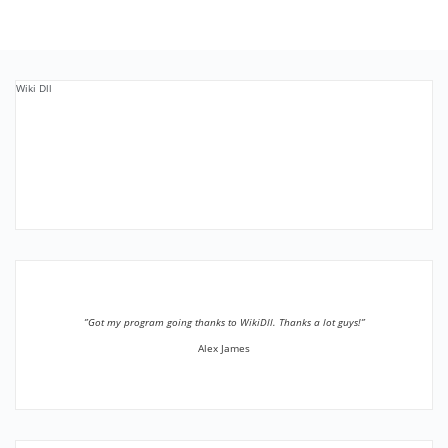
Wiki Dll
”Got my program going thanks to WikiDll. Thanks a lot guys!”
Alex James