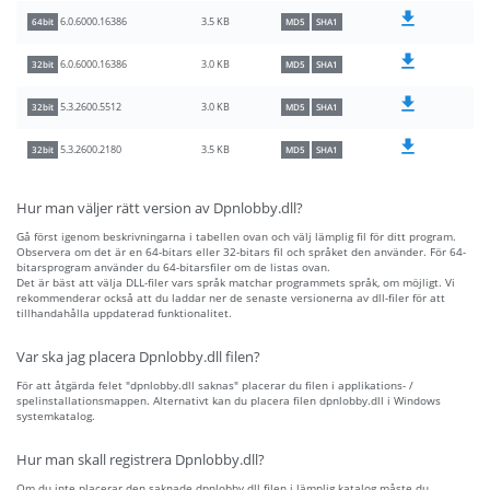
3.5 KB
6.0.6000.16386
64bit
MD5
SHA1
3.0 KB
6.0.6000.16386
32bit
MD5
SHA1
3.0 KB
5.3.2600.5512
32bit
MD5
SHA1
3.5 KB
5.3.2600.2180
32bit
MD5
SHA1
Hur man väljer rätt version av Dpnlobby.dll?
Gå först igenom beskrivningarna i tabellen ovan och välj lämplig fil för ditt program.
Observera om det är en 64-bitars eller 32-bitars fil och språket den använder. För 64-
bitarsprogram använder du 64-bitarsfiler om de listas ovan.
Det är bäst att välja DLL-filer vars språk matchar programmets språk, om möjligt. Vi
rekommenderar också att du laddar ner de senaste versionerna av dll-filer för att
tillhandahålla uppdaterad funktionalitet.
Var ska jag placera Dpnlobby.dll filen?
För att åtgärda felet "dpnlobby.dll saknas" placerar du filen i applikations- /
spelinstallationsmappen. Alternativt kan du placera filen dpnlobby.dll i Windows
systemkatalog.
Hur man skall registrera Dpnlobby.dll?
Om du inte placerar den saknade dpnlobby.dll filen i lämplig katalog måste du