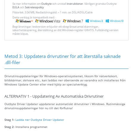
Se mer information om
Outbyte
och unistall
instruktioner
. Vänligen granska Outbyte
EULA
och
Sekretesspolicy
Filstorlek: 3.04 MB, Nedladdningstid: < 1 min. on DSL/ADSL/Cable
Detta verktyg är kompatibelt med:
Begränsningar: testversion erbjuder ett obegränsat antal skanningar,
säkerhetskopiering, återställning av ditt Windows-register GRATIS. Fullständig version
måste köpas.
Metod 3: Uppdatera drivrutiner för att återställa saknade
.dll-filer
Drivrutinsuppdateringar för Windows-operativsystemet, liksom för nätverkskort,
bildskärmar, skrivare etc., kan laddas ner oberoende av varandra och installeras från
Windows Update Center eller med hjälp av specialverktyg.
ALTERNATIV 1 - Uppdatering Av Automatiska Drivrutiner
Outbyte Driver Updater uppdaterar automatiskt drivrutiner i Windows. Rutinmässiga
drivrutinsuppdateringar hör nu till det förflutna!
Steg 1:
Ladda ner Outbyte Driver Updater
Steg 2:
Installera programmet