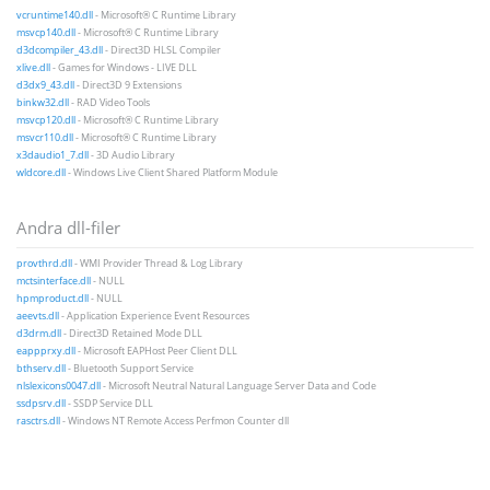
vcruntime140.dll
- Microsoft® C Runtime Library
msvcp140.dll
- Microsoft® C Runtime Library
d3dcompiler_43.dll
- Direct3D HLSL Compiler
xlive.dll
- Games for Windows - LIVE DLL
d3dx9_43.dll
- Direct3D 9 Extensions
binkw32.dll
- RAD Video Tools
msvcp120.dll
- Microsoft® C Runtime Library
msvcr110.dll
- Microsoft® C Runtime Library
x3daudio1_7.dll
- 3D Audio Library
wldcore.dll
- Windows Live Client Shared Platform Module
Andra dll-filer
provthrd.dll
- WMI Provider Thread & Log Library
mctsinterface.dll
- NULL
hpmproduct.dll
- NULL
aeevts.dll
- Application Experience Event Resources
d3drm.dll
- Direct3D Retained Mode DLL
eappprxy.dll
- Microsoft EAPHost Peer Client DLL
bthserv.dll
- Bluetooth Support Service
nlslexicons0047.dll
- Microsoft Neutral Natural Language Server Data and Code
ssdpsrv.dll
- SSDP Service DLL
rasctrs.dll
- Windows NT Remote Access Perfmon Counter dll