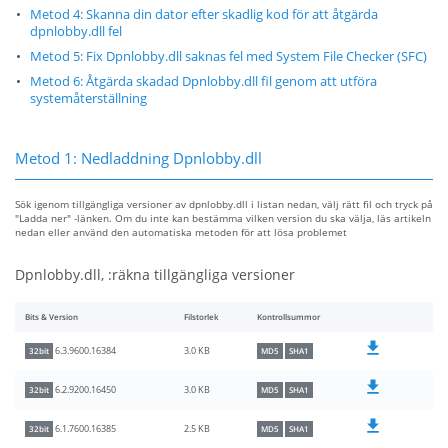
Metod 4: Skanna din dator efter skadlig kod för att åtgärda
dpnlobby.dll fel
Metod 5: Fix Dpnlobby.dll saknas fel med System File Checker (SFC)
Metod 6: Åtgärda skadad Dpnlobby.dll fil genom att utföra
systemåterställning
Metod 1: Nedladdning Dpnlobby.dll
Sök igenom tillgängliga versioner av dpnlobby.dll i listan nedan, välj rätt fil och tryck på
"Ladda ner" -länken. Om du inte kan bestämma vilken version du ska välja, läs artikeln
nedan eller använd den automatiska metoden för att lösa problemet
Dpnlobby.dll, :räkna tillgängliga versioner
Bits & Version
Filstorlek
Kontrollsummor
3.0 KB
6.3.9600.16384
32bit
MD5
SHA1
3.0 KB
6.2.9200.16450
32bit
MD5
SHA1
2.5 KB
6.1.7600.16385
32bit
MD5
SHA1