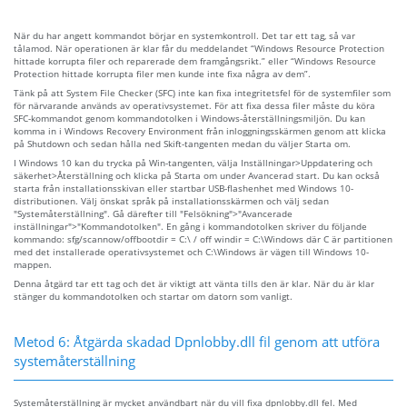
När du har angett kommandot börjar en systemkontroll. Det tar ett tag, så var
tålamod. När operationen är klar får du meddelandet “Windows Resource Protection
hittade korrupta filer och reparerade dem framgångsrikt.” eller “Windows Resource
Protection hittade korrupta filer men kunde inte fixa några av dem”.
Tänk på att System File Checker (SFC) inte kan fixa integritetsfel för de systemfiler som
för närvarande används av operativsystemet. För att fixa dessa filer måste du köra
SFC-kommandot genom kommandotolken i Windows-återställningsmiljön. Du kan
komma in i Windows Recovery Environment från inloggningsskärmen genom att klicka
på Shutdown och sedan hålla ned Skift-tangenten medan du väljer Starta om.
I Windows 10 kan du trycka på Win-tangenten, välja Inställningar>Uppdatering och
säkerhet>Återställning och klicka på Starta om under Avancerad start. Du kan också
starta från installationsskivan eller startbar USB-flashenhet med Windows 10-
distributionen. Välj önskat språk på installationsskärmen och välj sedan
"Systemåterställning". Gå därefter till "Felsökning">"Avancerade
inställningar">"Kommandotolken". En gång i kommandotolken skriver du följande
kommando: sfg/scannow/offbootdir = C:\ / off windir = C:\Windows där C är partitionen
med det installerade operativsystemet och C:\Windows är vägen till Windows 10-
mappen.
Denna åtgärd tar ett tag och det är viktigt att vänta tills den är klar. När du är klar
stänger du kommandotolken och startar om datorn som vanligt.
Metod 6: Åtgärda skadad Dpnlobby.dll fil genom att utföra
systemåterställning
Systemåterställning är mycket användbart när du vill fixa dpnlobby.dll fel. Med