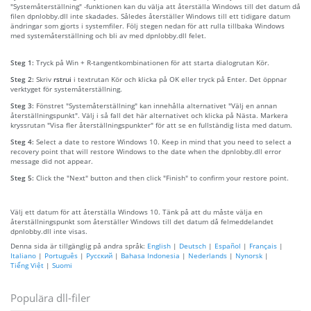
"Systemåterställning" -funktionen kan du välja att återställa Windows till det datum då
filen dpnlobby.dll inte skadades. Således återställer Windows till ett tidigare datum
ändringar som gjorts i systemfiler. Följ stegen nedan för att rulla tillbaka Windows
med systemåterställning och bli av med dpnlobby.dll felet.
Steg 1:
Tryck på Win + R-tangentkombinationen för att starta dialogrutan Kör.
Steg 2:
Skriv
rstrui
i textrutan Kör och klicka på OK eller tryck på Enter. Det öppnar
verktyget för systemåterställning.
Steg 3:
Fönstret "Systemåterställning" kan innehålla alternativet "Välj en annan
återställningspunkt". Välj i så fall det här alternativet och klicka på Nästa. Markera
kryssrutan "Visa fler återställningspunkter" för att se en fullständig lista med datum.
Steg 4:
Select a date to restore Windows 10. Keep in mind that you need to select a
recovery point that will restore Windows to the date when the dpnlobby.dll error
message did not appear.
Steg 5:
Click the "Next" button and then click "Finish" to confirm your restore point.
Välj ett datum för att återställa Windows 10. Tänk på att du måste välja en
återställningspunkt som återställer Windows till det datum då felmeddelandet
dpnlobby.dll inte visas.
Denna sida är tillgänglig på andra språk:
English
|
Deutsch
|
Español
|
Français
|
Italiano
|
Português
|
Русский
|
Bahasa Indonesia
|
Nederlands
|
Nynorsk
|
Tiếng Việt
|
Suomi
Populära dll-filer