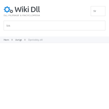
SV
EN
DE
ES
FR
Hem
övrigt
Dpnlobby.dll
IT
PT
RU
ID
NL
NN
VI
FI