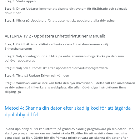
Steg 3:
Starta appen
Steg 4:
Driver Updater kommer att skanna ditt system för föråldrade och saknade
drivrutiner
Steg 5:
Klicka på Uppdatera för att automatiskt uppdatera alla drivrutiner
ALTERNATIV 2 - Uppdatera Enhetsdrivrutiner Manuellt
Steg 1:
Gå till Aktivitetsfältets sökruta - skriv Enhetshanteraren - välj
Enhetshanteraren
Steg 2:
Välj en kategori för att titta på enhetsnamnen - högerklicka på den som
behöver uppdateras
Steg 3:
Välj Sök automatiskt efter uppdaterad drivrutinsprogramvara
Steg 4:
Titta på Update Driver och välj den
Steg 5:
Windows kanske inte kan hitta den nya drivrutinen. I detta fall kan användaren
se drivrutinen på tillverkarens webbplats, där alla nödvändiga instruktioner finns
tillgängliga
Metod 4: Skanna din dator efter skadlig kod för att åtgärda
dpnlobby.dll fel
Ibland dpnlobby.dll fel kan inträffa på grund av skadlig programvara på din dator. Den
skadliga programvaran kan medvetet skada DLL-filer för att ersätta dem med sina
egna skadliga filer. Därför bör din främsta prioritet vara att skanna din dator efter