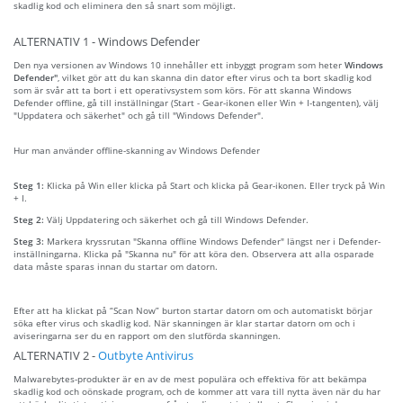
skadlig kod och eliminera den så snart som möjligt.
ALTERNATIV 1 - Windows Defender
Den nya versionen av Windows 10 innehåller ett inbyggt program som heter
Windows
Defender"
, vilket gör att du kan skanna din dator efter virus och ta bort skadlig kod
som är svår att ta bort i ett operativsystem som körs. För att skanna Windows
Defender offline, gå till inställningar (Start - Gear-ikonen eller Win + I-tangenten), välj
"Uppdatera och säkerhet" och gå till "Windows Defender".
Hur man använder offline-skanning av Windows Defender
Steg 1:
Klicka på Win eller klicka på Start och klicka på Gear-ikonen. Eller tryck på Win
+ I.
Steg 2:
Välj Uppdatering och säkerhet och gå till Windows Defender.
Steg 3:
Markera kryssrutan "Skanna offline Windows Defender" längst ner i Defender-
inställningarna. Klicka på "Skanna nu" för att köra den. Observera att alla osparade
data måste sparas innan du startar om datorn.
Efter att ha klickat på “Scan Now” burton startar datorn om och automatiskt börjar
söka efter virus och skadlig kod. När skanningen är klar startar datorn om och i
aviseringarna ser du en rapport om den slutförda skanningen.
ALTERNATIV 2 -
Outbyte Antivirus
Malwarebytes-produkter är en av de mest populära och effektiva för att bekämpa
skadlig kod och oönskade program, och de kommer att vara till nytta även när du har