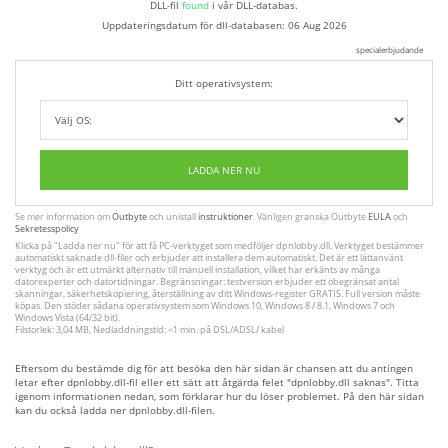
DLL-fil
found
i vår DLL-databas.
Uppdateringsdatum för dll-databasen:
06 Aug 2026
specialerbjudande
Ditt operativsystem:
LADDA NER NU
Se mer information om
Outbyte
och unistall
instruktioner
. Vänligen granska Outbyte
EULA
och
Sekretesspolicy
Klicka på
"Ladda ner nu"
för att få PC-verktyget som medföljer dpnlobby.dll. Verktyget bestämmer
automatiskt saknade dll-filer och erbjuder att installera dem automatiskt. Det är ett lättanvänt
verktyg och är ett utmärkt alternativ till manuell installation, vilket har erkänts av många
datorexperter och datortidningar. Begränsningar: testversion erbjuder ett obegränsat antal
skanningar, säkerhetskopiering, återställning av ditt Windows-register GRATIS. Full version måste
köpas. Den stöder sådana operativsystem som Windows 10, Windows 8 / 8.1, Windows 7 och
Windows Vista (64/32 bit).
Filstorlek: 3,04 MB, Nedladdningstid: <1 min. på DSL/ADSL/ kabel
Eftersom du bestämde dig för att besöka den här sidan är chansen att du antingen
letar efter dpnlobby.dll-fil eller ett sätt att åtgärda felet "dpnlobby.dll saknas". Titta
igenom informationen nedan, som förklarar hur du löser problemet. På den här sidan
kan du också ladda ner dpnlobby.dll-filen.