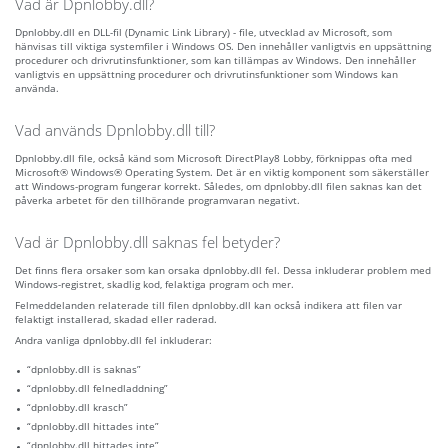
Vad är Dpnlobby.dll?
Dpnlobby.dll en DLL-fil (Dynamic Link Library) - file, utvecklad av Microsoft, som
hänvisas till viktiga systemfiler i Windows OS. Den innehåller vanligtvis en uppsättning
procedurer och drivrutinsfunktioner, som kan tillämpas av Windows. Den innehåller
vanligtvis en uppsättning procedurer och drivrutinsfunktioner som Windows kan
använda.
Vad används Dpnlobby.dll till?
Dpnlobby.dll file, också känd som Microsoft DirectPlay8 Lobby, förknippas ofta med
Microsoft® Windows® Operating System. Det är en viktig komponent som säkerställer
att Windows-program fungerar korrekt. Således, om dpnlobby.dll filen saknas kan det
påverka arbetet för den tillhörande programvaran negativt.
Vad är Dpnlobby.dll saknas fel betyder?
Det finns flera orsaker som kan orsaka dpnlobby.dll fel. Dessa inkluderar problem med
Windows-registret, skadlig kod, felaktiga program och mer.
Felmeddelanden relaterade till filen dpnlobby.dll kan också indikera att filen var
felaktigt installerad, skadad eller raderad.
Andra vanliga dpnlobby.dll fel inkluderar:
“dpnlobby.dll is saknas”
“dpnlobby.dll felnedladdning”
“dpnlobby.dll krasch”
“dpnlobby.dll hittades inte”
“dpnlobby.dll hittades inte”