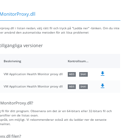
MonitorProxy.dll
roxy.dll i listan nedan, välj rätt fil och tryck på "Ladda ner" -länken. Om du inte
eller använd den automatiska metoden för att lösa problemet
illgängliga versioner
Beskrivning
Kontrollsummor
VM Application Health Monitor proxy dll
MD5
SHA1
VM Application Health Monitor proxy dll
MD5
SHA1
hMonitorProxy.dll?
fil för ditt program. Observera om det är en 64-bitars eller 32-bitars fil och
rsfiler om de listas ovan.
 språk, om möjligt. Vi rekommenderar också att du laddar ner de senaste
nalitet.
y.dll filen?