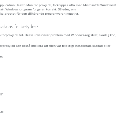
pplication Health Monitor proxy dll, förknippas ofta med Microsoft® Windows®
 att Windows-program fungerar korrekt. Således, om
ka arbetet för den tillhörande programvaran negativt.
aknas fel betyder?
torproxy.dll fel. Dessa inkluderar problem med Windows-registret, skadlig kod,
roxy.dll kan också indikera att filen var felaktigt installerad, skadad eller
ar:
ll”
dll”