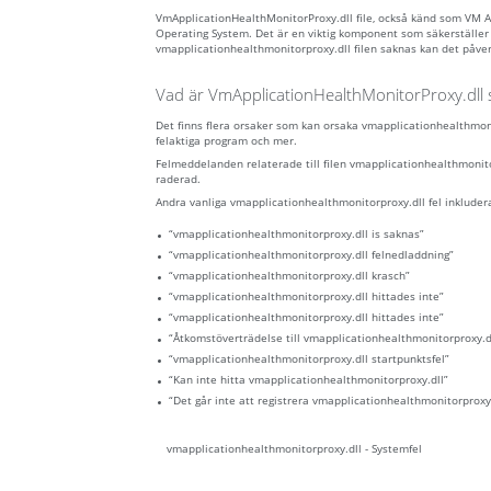
VmApplicationHealthMonitorProxy.dll file, också känd som VM A
Operating System. Det är en viktig komponent som säkerställer
vmapplicationhealthmonitorproxy.dll filen saknas kan det påver
Vad är VmApplicationHealthMonitorProxy.dll s
Det finns flera orsaker som kan orsaka vmapplicationhealthmoni
felaktiga program och mer.
Felmeddelanden relaterade till filen vmapplicationhealthmonitorp
raderad.
Andra vanliga vmapplicationhealthmonitorproxy.dll fel inkluder
“vmapplicationhealthmonitorproxy.dll is saknas”
“vmapplicationhealthmonitorproxy.dll felnedladdning”
“vmapplicationhealthmonitorproxy.dll krasch”
“vmapplicationhealthmonitorproxy.dll hittades inte”
“vmapplicationhealthmonitorproxy.dll hittades inte”
“Åtkomstöverträdelse till vmapplicationhealthmonitorproxy.d
“vmapplicationhealthmonitorproxy.dll startpunktsfel”
“Kan inte hitta vmapplicationhealthmonitorproxy.dll”
“Det går inte att registrera vmapplicationhealthmonitorproxy.
vmapplicationhealthmonitorproxy.dll - Systemfel