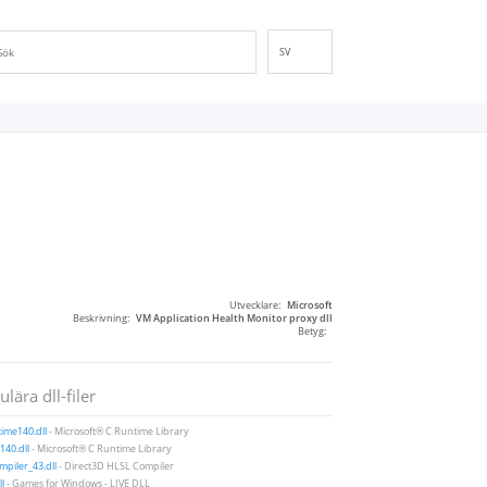
SV
EN
DE
ES
FR
IT
PT
RU
ID
Utvecklare:
Microsoft
NL
Beskrivning:
VM Application Health Monitor proxy dll
Betyg:
NN
VI
lära dll-filer
FI
ime140.dll
- Microsoft® C Runtime Library
40.dll
- Microsoft® C Runtime Library
piler_43.dll
- Direct3D HLSL Compiler
ll
- Games for Windows - LIVE DLL