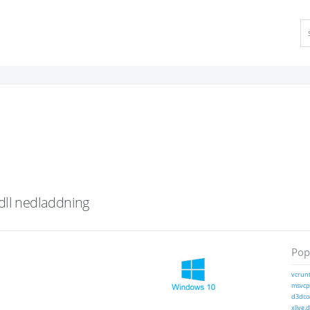
ll
nedladdning
Popu
vcrunt
msvcp1
d3dcom
xlive.d