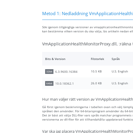
Metod 1: Nedladdning VmApplicationHealth
Sök igenom tillgängliga versioner av vmapplicationhealthmonitorp
kan bestämma vilken version du ska välja, läs artikeln nedan 
VmApplicationHealthMonitorProxy.dll, :räkna t
Bits & Version
Filstorlek
Språk
10.5 KB
U.S. English
6.3.9600.16384
32bit
26.0 KB
U.S. English
10.0.18362.1
64bit
Hur man väljer rätt version av VmApplicationHealt
Gå först igenom beskrivningarna i tabellen ovan och välj lämplig 
språket den använder. För 64-bitarsprogram använder du 64-bita
Det är bäst att välja DLL-filer vars språk matchar programmets
versionerna av dll-filer för att tillhandahålla uppdaterad funktio
Var ska jag placera VmApplicationHealthMonitorProx