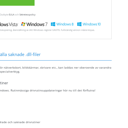
a Outbyte
EULA
och
Sekretesspolicy
tskopiering, återställning av ditt Windows-register GRATIS. Fullständig version måste köpas.
lla saknade .dll-filer
ör nätverkskort, bildskärmar, skrivare etc., kan laddas ner oberoende av varandra
specialverktyg.
tiner
dows. Rutinmässiga drivrutinsuppdateringar hör nu till det förflutna!
drade och saknade drivrutiner