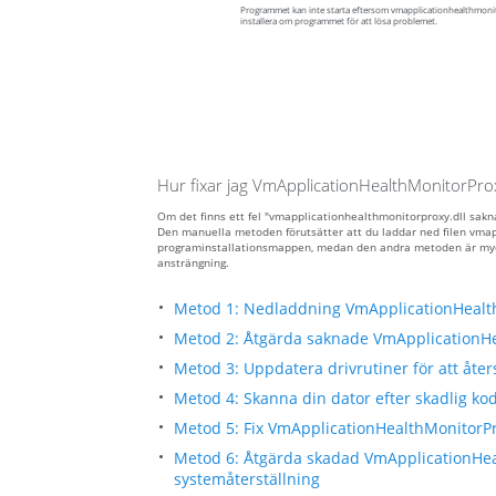
Programmet kan inte starta eftersom vmapplicationhealthmonitor
installera om programmet för att lösa problemet.
Hur fixar jag VmApplicationHealthMonitorProx
Om det finns ett fel "vmapplicationhealthmonitorproxy.dll sakna
Den manuella metoden förutsätter att du laddar ned filen vmapp
programinstallationsmappen, medan den andra metoden är myck
ansträngning.
Metod 1: Nedladdning VmApplicationHealth
Metod 2: Åtgärda saknade VmApplicationHea
Metod 3: Uppdatera drivrutiner för att åters
Metod 4: Skanna din dator efter skadlig kod
Metod 5: Fix VmApplicationHealthMonitorPro
Metod 6: Åtgärda skadad VmApplicationHeal
systemåterställning