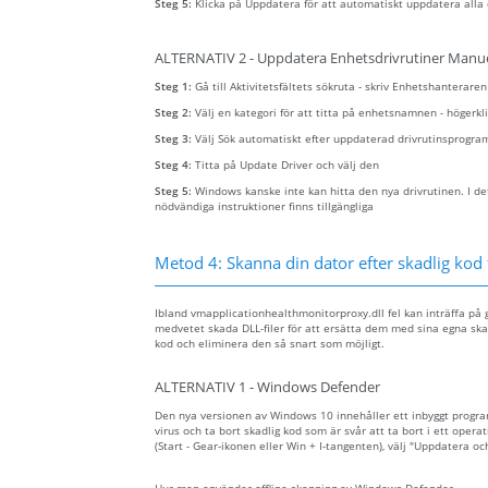
Steg 5:
Klicka på Uppdatera för att automatiskt uppdatera alla 
ALTERNATIV 2 - Uppdatera Enhetsdrivrutiner Manue
Steg 1:
Gå till Aktivitetsfältets sökruta - skriv Enhetshanterare
Steg 2:
Välj en kategori för att titta på enhetsnamnen - höger
Steg 3:
Välj Sök automatiskt efter uppdaterad drivrutinsprogra
Steg 4:
Titta på Update Driver och välj den
Steg 5:
Windows kanske inte kan hitta den nya drivrutinen. I det
nödvändiga instruktioner finns tillgängliga
Metod 4: Skanna din dator efter skadlig kod 
Ibland vmapplicationhealthmonitorproxy.dll fel kan inträffa på
medvetet skada DLL-filer för att ersätta dem med sina egna skadl
kod och eliminera den så snart som möjligt.
ALTERNATIV 1 - Windows Defender
Den nya versionen av Windows 10 innehåller ett inbyggt prog
virus och ta bort skadlig kod som är svår att ta bort i ett opera
(Start - Gear-ikonen eller Win + I-tangenten), välj "Uppdatera o