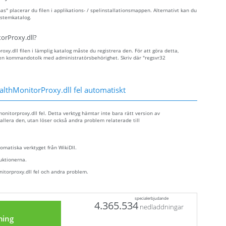
s" placerar du filen i applikations- / spelinstallationsmappen. Alternativt kan du
ystemkatalog.
orProxy.dll?
.dll filen i lämplig katalog måste du registrera den. För att göra detta,
en kommandotolk med administratörsbehörighet. Skriv där "regsvr32
lthMonitorProxy.dll fel automatiskt
nitorproxy.dll fel. Detta verktyg hämtar inte bara rätt version av
stallera den, utan löser också andra problem relaterade till
tomatiska verktyget från WikiDll.
ruktionerna.
itorproxy.dll fel och andra problem.
specialerbjudande
4.365.534
nedladdningar
ning