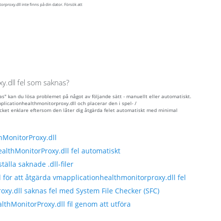
proxy.dll inte finns på din dator. Försök att
y.dll fel som saknas?
s" kan du lösa problemet på något av följande sätt - manuellt eller automatiskt.
licationhealthmonitorproxy.dll och placerar den i spel- /
et enklare eftersom den låter dig åtgärda felet automatiskt med minimal
MonitorProxy.dll
lthMonitorProxy.dll fel automatiskt
tälla saknade .dll-filer
 för att åtgärda vmapplicationhealthmonitorproxy.dll fel
xy.dll saknas fel med System File Checker (SFC)
thMonitorProxy.dll fil genom att utföra