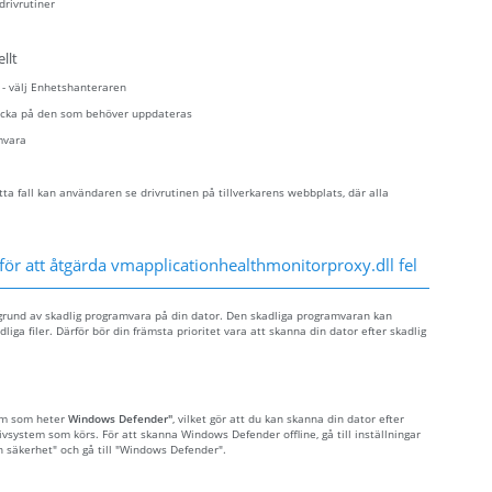
drivrutiner
llt
n - välj Enhetshanteraren
klicka på den som behöver uppdateras
mvara
ta fall kan användaren se drivrutinen på tillverkarens webbplats, där alla
för att åtgärda vmapplicationhealthmonitorproxy.dll fel
 grund av skadlig programvara på din dator. Den skadliga programvaran kan
iga filer. Därför bör din främsta prioritet vara att skanna din dator efter skadlig
ram som heter
Windows Defender"
, vilket gör att du kan skanna din dator efter
tivsystem som körs. För att skanna Windows Defender offline, gå till inställningar
ch säkerhet" och gå till "Windows Defender".