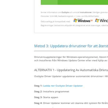
Se mer information om
Outbyte
och unistall
instruktioner
. Vänligen gransk
Filstorlek: 3.04 MB, Nedladdningstid: < 1 min. on DSL/ADSL/Cable
Detta verktyg är kompatibelt med:
Begränsningar: testversion erbjuder ett obegränsat antal skanningar, säkerhe
Metod 3: Uppdatera drivrutiner för att återstä
Drivrutinsuppdateringar för Windows-operativsystemet, liksom f
och installeras från Windows Update Center eller med hjälp av 
ALTERNATIV 1 - Uppdatering Av Automatiska Drivru
Outbyte Driver Updater uppdaterar automatiskt drivrutiner i Win
Steg 1:
Ladda ner Outbyte Driver Updater
Steg 2:
Installera programmet
Steg 3:
Starta appen
Steg 4:
Driver Updater kommer att skanna ditt system för förål