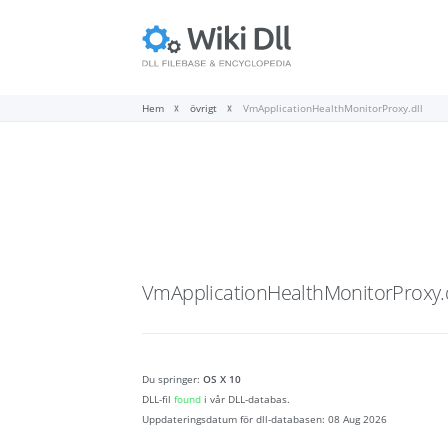
Hem
övrigt
VmApplicationHealthMonitorProxy.dll
VmApplicationHealthMonitorProxy.d
Du springer:
OS X 10
DLL-fil
found
i vår DLL-databas.
Uppdateringsdatum för dll-databasen:
08 Aug 2026