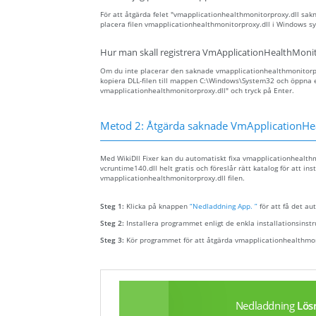
För att åtgärda felet "vmapplicationhealthmonitorproxy.dll sakna
placera filen vmapplicationhealthmonitorproxy.dll i Windows s
Hur man skall registrera VmApplicationHealthMonit
Om du inte placerar den saknade vmapplicationhealthmonitorproxy
kopiera DLL-filen till mappen C:\Windows\System32 och öppna 
vmapplicationhealthmonitorproxy.dll" och tryck på Enter.
Metod 2: Åtgärda saknade VmApplicationHea
Med WikiDll Fixer kan du automatiskt fixa vmapplicationhealthmo
vcruntime140.dll helt gratis och föreslår rätt katalog för att in
vmapplicationhealthmonitorproxy.dll filen.
Steg 1:
Klicka på knappen
“Nedladdning App. ”
för att få det au
Steg 2:
Installera programmet enligt de enkla installationsinst
Steg 3:
Kör programmet för att åtgärda vmapplicationhealthmon
Nedladdning
Lös