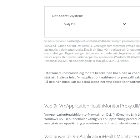
Ditt operativsystem:
Se mer information om
Outbyte
och unistall
instruktioner
. Vänligen granska Outby
Klicka på
"Ladda ner nu"
för att få PC-verktyget som medföljer VmApplica
att installera dem automatiskt. Det är ett lättanvänt verktyg och är ett utm
datortidningar. Begränsningar: testversion erbjuder ett obegränsat antal 
måste köpas. Den stöder sådana operativsystem som Windows 10, Windows 
Filstorlek: 3,04 MB, Nedladdningstid: <1 min. på DSL/ADSL/ kabel
Eftersom du bestämde dig för att besöka den här sidan är chanse
sätt att åtgärda felet "vmapplicationhealthmonitorproxy.dll sa
På den här sidan kan du också ladda ner vmapplicationhealthmon
Vad är VmApplicationHealthMonitorProxy.dll?
VmApplicationHealthMonitorProxy.dll en DLL-fil (Dynamic Link Libr
Windows OS. Den innehåller vanligtvis en uppsättning procedur
vanligtvis en uppsättning procedurer och drivrutinsfunktioner
Vad används VmApplicationHealthMonitorProxy.