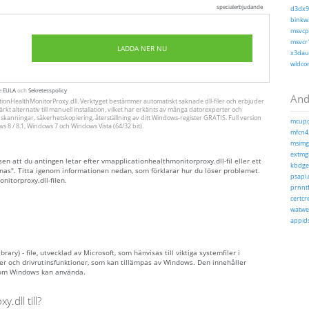
specialerbjudande
d3dx9_
binkw3
msvcp1
msvcr1
LADDA NER NU
x3daud
wldcor
te
EULA
och
Sekretesspolicy
Andr
tionHealthMonitorProxy.dll. Verktyget bestämmer automatiskt saknade dll-filer och erbjuder
ärkt alternativ till manuell installation, vilket har erkänts av många datorexperter och
skanningar, säkerhetskopiering, återställning av ditt Windows-register GRATIS. Full version
mcupda
8 / 8.1, Windows 7 och Windows Vista (64/32 bit).
mfcn42
msimg3
extmgr
n att du antingen letar efter vmapplicationhealthmonitorproxy.dll-fil eller ett
kbdgeo
knas". Titta igenom informationen nedan, som förklarar hur du löser problemet.
psapi.d
itorproxy.dll-filen.
prnntf
certcr
watweb
appids
ary) - file, utvecklad av Microsoft, som hänvisas till viktiga systemfiler i
er och drivrutinsfunktioner, som kan tillämpas av Windows. Den innehåller
 som Windows kan använda.
dll till?