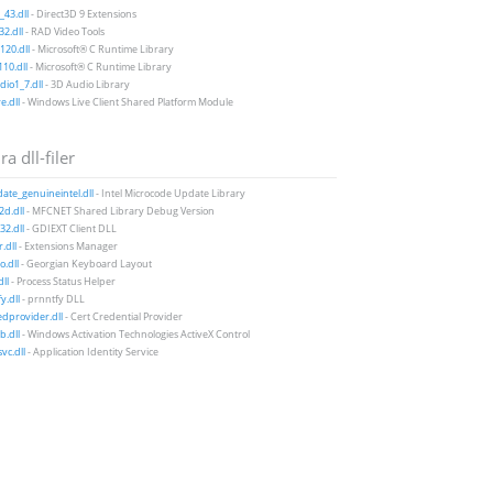
43.dll
- Direct3D 9 Extensions
2.dll
- RAD Video Tools
20.dll
- Microsoft® C Runtime Library
10.dll
- Microsoft® C Runtime Library
io1_7.dll
- 3D Audio Library
e.dll
- Windows Live Client Shared Platform Module
a dll-filer
te_genuineintel.dll
- Intel Microcode Update Library
d.dll
- MFCNET Shared Library Debug Version
2.dll
- GDIEXT Client DLL
.dll
- Extensions Manager
.dll
- Georgian Keyboard Layout
ll
- Process Status Helper
y.dll
- prnntfy DLL
edprovider.dll
- Cert Credential Provider
.dll
- Windows Activation Technologies ActiveX Control
vc.dll
- Application Identity Service