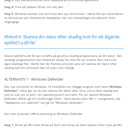
Steg 4:
Titta på Update Driver och välj den
Steg 5:
Windows kanske inte kan hitta den nya drivrutinen. I detta fall kan användaren
se drivrutinen på tillverkarens webbplats, där alla nödvändiga instruktioner finns
tillgängliga
Metod 4: Skanna din dator efter skadlig kod för att åtgärda
ep0lb01a.dll fel
Ibland ep0lb01a.dll fel kan inträffa på grund av skadlig programvara på din dator. Den
skadliga programvaran kan medvetet skada DLL-filer för att ersätta dem med sina
egna skadliga filer. Därför bör din främsta prioritet vara att skanna din dator efter
skadlig kod och eliminera den så snart som möjligt.
ALTERNATIV 1 - Windows Defender
Den nya versionen av Windows 10 innehåller ett inbyggt program som heter
Windows
Defender"
, vilket gör att du kan skanna din dator efter virus och ta bort skadlig kod
som är svår att ta bort i ett operativsystem som körs. För att skanna Windows
Defender offline, gå till inställningar (Start - Gear-ikonen eller Win + I-tangenten), välj
"Uppdatera och säkerhet" och gå till "Windows Defender".
Hur man använder offline-skanning av Windows Defender
Steg 1:
Klicka på Win eller klicka på Start och klicka på Gear-ikonen. Eller tryck på Win