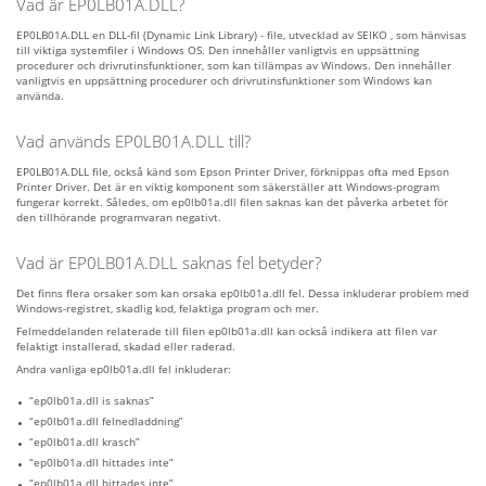
Vad är EP0LB01A.DLL?
EP0LB01A.DLL en DLL-fil (Dynamic Link Library) - file, utvecklad av SEIKO , som hänvisas
till viktiga systemfiler i Windows OS. Den innehåller vanligtvis en uppsättning
procedurer och drivrutinsfunktioner, som kan tillämpas av Windows. Den innehåller
vanligtvis en uppsättning procedurer och drivrutinsfunktioner som Windows kan
använda.
Vad används EP0LB01A.DLL till?
EP0LB01A.DLL file, också känd som Epson Printer Driver, förknippas ofta med Epson
Printer Driver. Det är en viktig komponent som säkerställer att Windows-program
fungerar korrekt. Således, om ep0lb01a.dll filen saknas kan det påverka arbetet för
den tillhörande programvaran negativt.
Vad är EP0LB01A.DLL saknas fel betyder?
Det finns flera orsaker som kan orsaka ep0lb01a.dll fel. Dessa inkluderar problem med
Windows-registret, skadlig kod, felaktiga program och mer.
Felmeddelanden relaterade till filen ep0lb01a.dll kan också indikera att filen var
felaktigt installerad, skadad eller raderad.
Andra vanliga ep0lb01a.dll fel inkluderar:
“ep0lb01a.dll is saknas”
“ep0lb01a.dll felnedladdning”
“ep0lb01a.dll krasch”
“ep0lb01a.dll hittades inte”
“ep0lb01a.dll hittades inte”