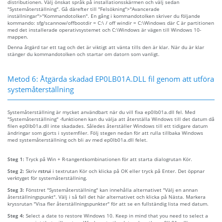
distributionen. Välj önskat språk på installationsskärmen och välj sedan
"Systemåterställning". Gå därefter till "Felsökning">"Avancerade
inställningar">"Kommandotolken". En gång i kommandotolken skriver du följande
kommando: sfg/scannow/offbootdir = C:\ / off windir = C:\Windows där C är partitionen
med det installerade operativsystemet och C:\Windows är vägen till Windows 10-
mappen.
Denna åtgärd tar ett tag och det är viktigt att vänta tills den är klar. När du är klar
stänger du kommandotolken och startar om datorn som vanligt.
Metod 6: Åtgärda skadad EP0LB01A.DLL fil genom att utföra
systemåterställning
Systemåterställning är mycket användbart när du vill fixa ep0lb01a.dll fel. Med
"Systemåterställning" -funktionen kan du välja att återställa Windows till det datum då
filen ep0lb01a.dll inte skadades. Således återställer Windows till ett tidigare datum
ändringar som gjorts i systemfiler. Följ stegen nedan för att rulla tillbaka Windows
med systemåterställning och bli av med ep0lb01a.dll felet.
Steg 1:
Tryck på Win + R-tangentkombinationen för att starta dialogrutan Kör.
Steg 2:
Skriv
rstrui
i textrutan Kör och klicka på OK eller tryck på Enter. Det öppnar
verktyget för systemåterställning.
Steg 3:
Fönstret "Systemåterställning" kan innehålla alternativet "Välj en annan
återställningspunkt". Välj i så fall det här alternativet och klicka på Nästa. Markera
kryssrutan "Visa fler återställningspunkter" för att se en fullständig lista med datum.
Steg 4:
Select a date to restore Windows 10. Keep in mind that you need to select a