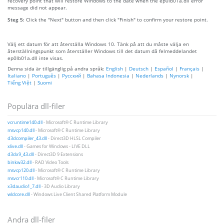
recovery point that will restore Windows to the date when the ep0lb01a.dll error
message did not appear.
Steg 5:
Click the "Next" button and then click "Finish" to confirm your restore point.
Välj ett datum för att återställa Windows 10. Tänk på att du måste välja en
återställningspunkt som återställer Windows till det datum då felmeddelandet
ep0lb01a.dll inte visas.
Denna sida är tillgänglig på andra språk:
English
|
Deutsch
|
Español
|
Français
|
Italiano
|
Português
|
Русский
|
Bahasa Indonesia
|
Nederlands
|
Nynorsk
|
Tiếng Việt
|
Suomi
Populära dll-filer
vcruntime140.dll
- Microsoft® C Runtime Library
msvcp140.dll
- Microsoft® C Runtime Library
d3dcompiler_43.dll
- Direct3D HLSL Compiler
xlive.dll
- Games for Windows - LIVE DLL
d3dx9_43.dll
- Direct3D 9 Extensions
binkw32.dll
- RAD Video Tools
msvcp120.dll
- Microsoft® C Runtime Library
msvcr110.dll
- Microsoft® C Runtime Library
x3daudio1_7.dll
- 3D Audio Library
wldcore.dll
- Windows Live Client Shared Platform Module
Andra dll-filer