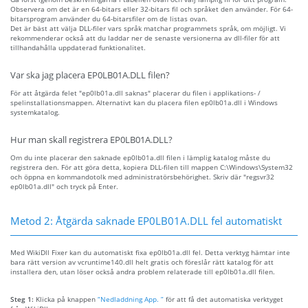
Observera om det är en 64-bitars eller 32-bitars fil och språket den använder. För 64-
bitarsprogram använder du 64-bitarsfiler om de listas ovan.
Det är bäst att välja DLL-filer vars språk matchar programmets språk, om möjligt. Vi
rekommenderar också att du laddar ner de senaste versionerna av dll-filer för att
tillhandahålla uppdaterad funktionalitet.
Var ska jag placera EP0LB01A.DLL filen?
För att åtgärda felet "ep0lb01a.dll saknas" placerar du filen i applikations- /
spelinstallationsmappen. Alternativt kan du placera filen ep0lb01a.dll i Windows
systemkatalog.
Hur man skall registrera EP0LB01A.DLL?
Om du inte placerar den saknade ep0lb01a.dll filen i lämplig katalog måste du
registrera den. För att göra detta, kopiera DLL-filen till mappen C:\Windows\System32
och öppna en kommandotolk med administratörsbehörighet. Skriv där "regsvr32
ep0lb01a.dll" och tryck på Enter.
Metod 2: Åtgärda saknade EP0LB01A.DLL fel automatiskt
Med WikiDll Fixer kan du automatiskt fixa ep0lb01a.dll fel. Detta verktyg hämtar inte
bara rätt version av vcruntime140.dll helt gratis och föreslår rätt katalog för att
installera den, utan löser också andra problem relaterade till ep0lb01a.dll filen.
Steg 1:
Klicka på knappen
“Nedladdning App. ”
för att få det automatiska verktyget