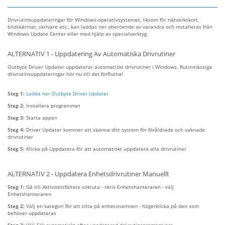
Drivrutinsuppdateringar för Windows-operativsystemet, liksom för nätverkskort,
bildskärmar, skrivare etc., kan laddas ner oberoende av varandra och installeras från
Windows Update Center eller med hjälp av specialverktyg.
ALTERNATIV 1 - Uppdatering Av Automatiska Drivrutiner
Outbyte Driver Updater uppdaterar automatiskt drivrutiner i Windows. Rutinmässiga
drivrutinsuppdateringar hör nu till det förflutna!
Steg 1:
Ladda ner Outbyte Driver Updater
Steg 2:
Installera programmet
Steg 3:
Starta appen
Steg 4:
Driver Updater kommer att skanna ditt system för föråldrade och saknade
drivrutiner
Steg 5:
Klicka på Uppdatera för att automatiskt uppdatera alla drivrutiner
ALTERNATIV 2 - Uppdatera Enhetsdrivrutiner Manuellt
Steg 1:
Gå till Aktivitetsfältets sökruta - skriv Enhetshanteraren - välj
Enhetshanteraren
Steg 2:
Välj en kategori för att titta på enhetsnamnen - högerklicka på den som
behöver uppdateras
Steg 3:
Välj Sök automatiskt efter uppdaterad drivrutinsprogramvara