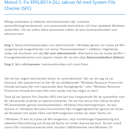
Metod 5: Fix EP0LB01A.DLL saknas fel med System File
Checker (SFC)
Många användare är bekanta med kommandot sfg / scannow
systemfilintegritetskontroll, som automatiskt kontrollerar och fixar skyddade Windows-
systemfiler. För att utföra detta kommando måste du köra kommandotolken som
administratör.
Steg 1:
Starta kommandoraden som administratör i Windows genom att trycka på Win-
tangenten på tangentbordet och skriva "Kommandotolken" i sökfältet, högerklicka
sedan på resultatet och välj
Kör som administratör
. Alternativt kan du trycka på Win +
X-tangentkombination som öppnar menyn där du kan välja
Kommandotolken (Admin)
.
Steg 2:
Skriv
sfc/scannow
i kommandotolken och tryck Enter.
När du har angett kommandot börjar en systemkontroll. Det tar ett tag, så var
tålamod. När operationen är klar får du meddelandet “Windows Resource Protection
hittade korrupta filer och reparerade dem framgångsrikt.” eller “Windows Resource
Protection hittade korrupta filer men kunde inte fixa några av dem”.
Tänk på att System File Checker (SFC) inte kan fixa integritetsfel för de systemfiler som
för närvarande används av operativsystemet. För att fixa dessa filer måste du köra
SFC-kommandot genom kommandotolken i Windows-återställningsmiljön. Du kan
komma in i Windows Recovery Environment från inloggningsskärmen genom att klicka
på Shutdown och sedan hålla ned Skift-tangenten medan du väljer Starta om.
I Windows 10 kan du trycka på Win-tangenten, välja Inställningar>Uppdatering och
säkerhet>Återställning och klicka på Starta om under Avancerad start. Du kan också
starta från installationsskivan eller startbar USB-flashenhet med Windows 10-