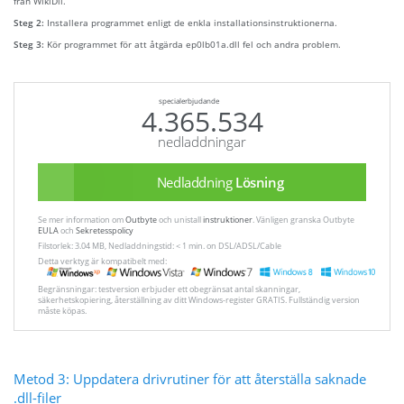
från WikiDll.
Steg 2:
Installera programmet enligt de enkla installationsinstruktionerna.
Steg 3:
Kör programmet för att åtgärda ep0lb01a.dll fel och andra problem.
specialerbjudande
4.365.534
nedladdningar
Nedladdning
Lösning
Se mer information om
Outbyte
och unistall
instruktioner
. Vänligen granska Outbyte
EULA
och
Sekretesspolicy
Filstorlek: 3.04 MB, Nedladdningstid: < 1 min. on DSL/ADSL/Cable
Detta verktyg är kompatibelt med:
Begränsningar: testversion erbjuder ett obegränsat antal skanningar,
säkerhetskopiering, återställning av ditt Windows-register GRATIS. Fullständig version
måste köpas.
Metod 3: Uppdatera drivrutiner för att återställa saknade
.dll-filer