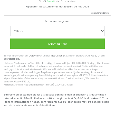
DLL-fil
found
i vår DLL-databas.
Uppdateringsdatum för dll-databasen:
06 Aug 2026
specialerbjudande
Ditt operativsystem:
LADDA NER NU
Se mer information om
Outbyte
och unistall
instruktioner
. Vänligen granska Outbyte
EULA
och
Sekretesspolicy
Klicka på
"Ladda ner nu"
för att få PC-verktyget som medföljer EP0LB01A.DLL. Verktyget bestämmer
automatiskt saknade dll-filer och erbjuder att installera dem automatiskt. Det är ett lättanvänt
verktyg och är ett utmärkt alternativ till manuell installation, vilket har erkänts av många
datorexperter och datortidningar. Begränsningar: testversion erbjuder ett obegränsat antal
skanningar, säkerhetskopiering, återställning av ditt Windows-register GRATIS. Full version måste
köpas. Den stöder sådana operativsystem som Windows 10, Windows 8 / 8.1, Windows 7 och
Windows Vista (64/32 bit).
Filstorlek: 3,04 MB, Nedladdningstid: <1 min. på DSL/ADSL/ kabel
Eftersom du bestämde dig för att besöka den här sidan är chansen att du antingen
letar efter ep0lb01a.dll-fil eller ett sätt att åtgärda felet "ep0lb01a.dll saknas". Titta
igenom informationen nedan, som förklarar hur du löser problemet. På den här sidan
kan du också ladda ner ep0lb01a.dll-filen.