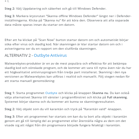
+ I.
Steg 2:
Välj Uppdatering och säkerhet och gå till Windows Defender.
Steg 3:
Markera kryssrutan "Skanna offline Windows Defender" längst ner i Defender-
inställningarna. Klicka på "Skanna nu" för att köra den. Observera att alla osparade
data måste sparas innan du startar om datorn.
Efter att ha klickat på “Scan Now” burton startar datorn om och automatiskt börjar
söka efter virus och skadlig kod. När skanningen är klar startar datorn om och i
aviseringarna ser du en rapport om den slutförda skanningen.
ALTERNATIV 2 -
Outbyte Antivirus
Malwarebytes-produkter är en av de mest populära och effektiva för att bekämpa
skadlig kod och oönskade program, och de kommer att vara till nytta även när du har
ett högkvalitativt antivirusprogram från tredje part installerat. Skanning i den nya
versionen av Malwarebytes kan utföras i realtid och manuellt. Följ stegen nedan för
att starta manuell genomsökning:
Steg 1:
Starta programmet
Outbyte
och klicka på knappen
Skanna nu
. Du kan också
välja alternativet Skanna till vänster i programfönstret och klicka på
Full skanning
.
Systemet börjar skanna och du kommer att kunna se skanningsresultaten.
Steg 2:
Välj objekt som du vill karantän och tryck på "Karantän vald" -knappen.
Steg 3:
Efter att programmet har startats om kan du ta bort alla objekt i karantän
genom att gå till lämplig del av programmet eller återställa några av dem om det
visade sig att något från din programvara började fungera felaktigt i karantän.