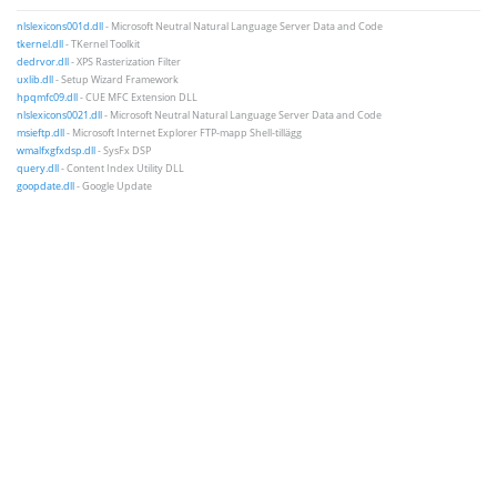
nlslexicons001d.dll
- Microsoft Neutral Natural Language Server Data and Code
tkernel.dll
- TKernel Toolkit
dedrvor.dll
- XPS Rasterization Filter
uxlib.dll
- Setup Wizard Framework
hpqmfc09.dll
- CUE MFC Extension DLL
nlslexicons0021.dll
- Microsoft Neutral Natural Language Server Data and Code
msieftp.dll
- Microsoft Internet Explorer FTP-mapp Shell-tillägg
wmalfxgfxdsp.dll
- SysFx DSP
query.dll
- Content Index Utility DLL
goopdate.dll
- Google Update