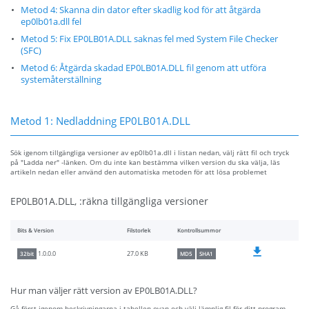
Metod 4: Skanna din dator efter skadlig kod för att åtgärda
ep0lb01a.dll fel
Metod 5: Fix EP0LB01A.DLL saknas fel med System File Checker
(SFC)
Metod 6: Åtgärda skadad EP0LB01A.DLL fil genom att utföra
systemåterställning
Metod 1: Nedladdning EP0LB01A.DLL
Sök igenom tillgängliga versioner av ep0lb01a.dll i listan nedan, välj rätt fil och tryck
på "Ladda ner" -länken. Om du inte kan bestämma vilken version du ska välja, läs
artikeln nedan eller använd den automatiska metoden för att lösa problemet
EP0LB01A.DLL, :räkna tillgängliga versioner
Bits & Version
Filstorlek
Kontrollsummor
27.0 KB
1.0.0.0
32bit
MD5
SHA1
Hur man väljer rätt version av EP0LB01A.DLL?
Gå först igenom beskrivningarna i tabellen ovan och välj lämplig fil för ditt program.