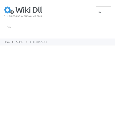
SV
EN
DE
ES
FR
Hem
SEIKO
EP0LB01A.DLL
IT
PT
RU
ID
NL
NN
VI
FI