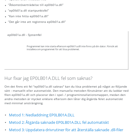
“Åtkomstöverträdelse till ep0lb01a.dll”
“ep0lb01a.dll startpunktsfel”
“Kan inte hitta ep0lb01a.dll”
“Det går inte att registrera ep0lb01a.dll”
ep0lb01a.dll - Systemfel
Programmet kan inte starta eftersom ep0lb01a.dll inte finns på din dator. Försök att
installera om programmet för att lösa problemet.
Hur fixar jag EP0LB01A.DLL fel som saknas?
Om det finns ett fel "ep0lb01a.dll saknas" kan du lösa problemet på något av följande
sätt - manuellt eller automatiskt. Den manuella metoden förutsätter att du laddar ned
filen ep0lb01a.dll och placerar den i spel- / programinstallationsmappen, medan den
andra metoden är mycket enklare eftersom den låter dig åtgärda felet automatiskt
med minimal ansträngning.
Metod 1: Nedladdning EP0LB01A.DLL
Metod 2: Åtgärda saknade EP0LB01A.DLL fel automatiskt
Metod 3: Uppdatera drivrutiner för att återställa saknade .dll-filer