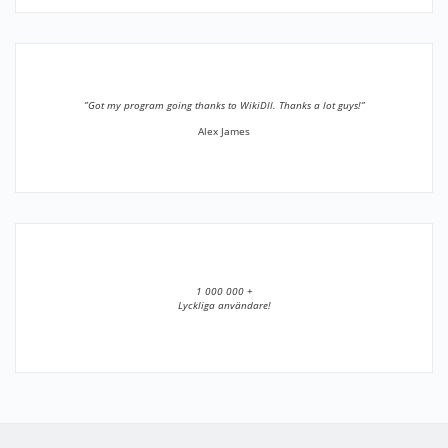
”Got my program going thanks to WikiDll. Thanks a lot guys!”
Alex James
1 000 000 +
Lyckliga användare!