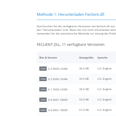
Methode 1: Herunterladen Feclient.dll
Durchsuchen Sie die verfügbaren Versionen von feclient.dll aus 
den “Herunterladen”-Link. Wenn Sie sich nicht entscheiden könn
verwenden Sie die automatische Methode zur Lösung des Prob
FECLIENT.DLL, 11 verfügbare Versionen
Bits & Version
Dateigröße
Sprache
36.0 KB
U.S. English
6.3.9600.16384
32bit
33.5 KB
U.S. English
6.2.9200.16384
32bit
34.5 KB
U.S. English
6.1.7600.16385
32bit
53.0 KB
U.S. English
6.0.6001.18000
32bit
67.0 KB
U.S. English
6.0.6001.18000
64bit