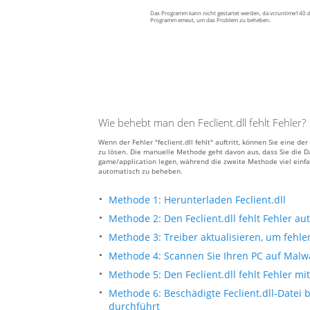
Das Programm kann nicht gestartet werden, da vcruntime140.dll
Programm emeut, um das Problem zu beheben.
Wie behebt man den Feclient.dll fehlt Fehler?
Wenn der Fehler "feclient.dll fehlt" auftritt, können Sie eine
zu lösen. Die manuelle Methode geht davon aus, dass Sie die Da
game/application legen, während die zweite Methode viel einfa
automatisch zu beheben.
Methode 1: Herunterladen Feclient.dll
Methode 2: Den Feclient.dll fehlt Fehler 
Methode 3: Treiber aktualisieren, um fehle
Methode 4: Scannen Sie Ihren PC auf Malwa
Methode 5: Den Feclient.dll fehlt Fehler m
Methode 6: Beschädigte Feclient.dll-Date
durchführt