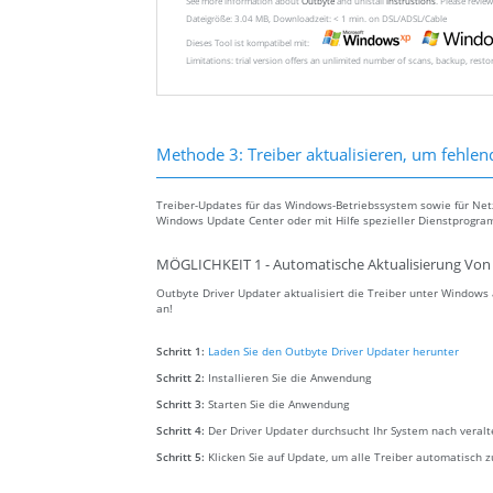
See more information about
Outbyte
and unistall
instrustions
. Please revi
Dateigröße: 3.04 MB, Downloadzeit: < 1 min. on DSL/ADSL/Cable
Dieses Tool ist kompatibel mit:
Limitations: trial version offers an unlimited number of scans, backup, rest
Methode 3: Treiber aktualisieren, um fehlen
Treiber-Updates für das Windows-Betriebssystem sowie für Ne
Windows Update Center oder mit Hilfe spezieller Dienstprogra
MÖGLICHKEIT 1 - Automatische Aktualisierung Von 
Outbyte Driver Updater aktualisiert die Treiber unter Window
an!
Schritt 1:
Laden Sie den Outbyte Driver Updater herunter
Schritt 2:
Installieren Sie die Anwendung
Schritt 3:
Starten Sie die Anwendung
Schritt 4:
Der Driver Updater durchsucht Ihr System nach veral
Schritt 5:
Klicken Sie auf Update, um alle Treiber automatisch z