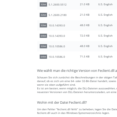
21.0 KB
U.S. English
5.1.2600.5512
32bit
21.0 KB
U.S. English
5.1.2600.2180
32bit
48.0 KB
U.S. English
10.0.14393.0
32bit
72.0 KB
U.S. English
10.0.14393.0
64bit
48.0 KB
U.S. English
10.0.10586.0
32bit
71.5 KB
U.S. English
10.0.10586.0
64bit
Wie wählt man die richtige Version von Feclient.dll 
Schauen Sie sich zunächst die Beschreibungen in der obigen Tab
darauf, ob es sich um eine 64- oder 32-Bit-Datei handelt, sowi
wenn sie oben aufgeführt sind.
Es ist am besten, wenn möglich, die DLL-Dateien auszuwählen, 
neuesten Versionen von DLL-Dateien herunterzuladen, um eine a
Wohin mit der Datei Feclient.dll?
Um den Fehler “feclient.dll fehlt” zu beheben, legen Sie die Dat
feclient.dll auch in das Windows-Systemverzeichnis legen.