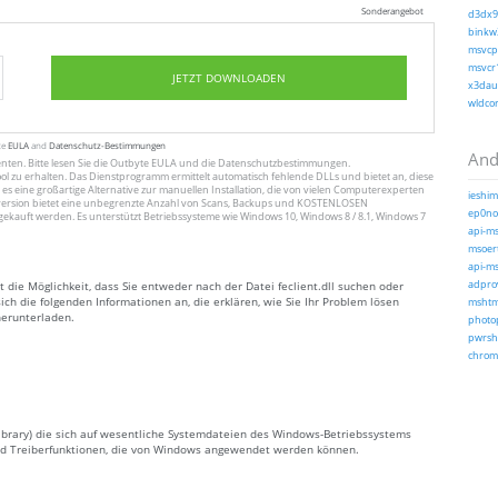
Sonderangebot
d3dx9_
binkw3
msvcp1
msvcr1
JETZT DOWNLOADEN
x3daud
wldcor
te
EULA
and
Datenschutz-Bestimmungen
And
enten
. Bitte lesen Sie die Outbyte
EULA
und
die Datenschutzbestimmungen
.
ol zu erhalten. Das Dienstprogramm ermittelt automatisch fehlende DLLs und bietet an, diese
 es eine großartige Alternative zur manuellen Installation, die von vielen Computerexperten
ieshim
ersion bietet eine unbegrenzte Anzahl von Scans, Backups und KOSTENLOSEN
ep0noe
gekauft werden. Es unterstützt Betriebssysteme wie Windows 10, Windows 8 / 8.1, Windows 7
api-ms
msoert
api-ms
 die Möglichkeit, dass Sie entweder nach der Datei feclient.dll suchen oder
adprov
sich die folgenden Informationen an, die erklären, wie Sie Ihr Problem lösen
mshtml
 herunterladen.
photop
pwrshp
chrome
k Library) die sich auf wesentliche Systemdateien des Windows-Betriebssystems
 und Treiberfunktionen, die von Windows angewendet werden können.