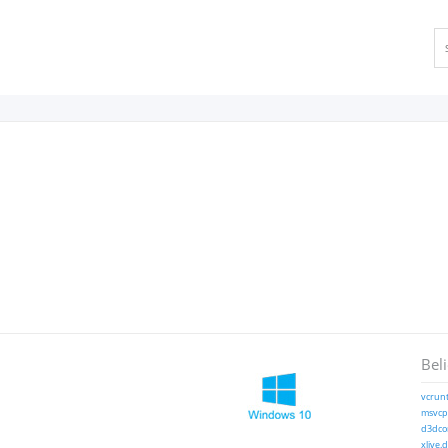
Bel
vcrunt
msvcp1
d3dcom
xlive.d