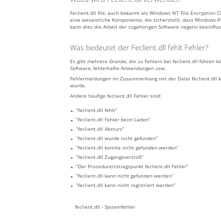
Feclient.dll file, auch bekannt als Windows NT File Encryption 
eine wesentliche Komponente, die sicherstellt, dass Windows-P
kann dies die Arbeit der zugehörigen Software negativ beeinflu
Was bedeutet der Feclient.dll fehlt Fehler?
Es gibt mehrere Gründe, die zu Fehlern bei feclient.dll führen
Software, fehlerhafte Anwendungen usw.
Fehlermeldungen im Zusammenhang mit der Datei feclient.dll kön
wurde.
Andere häufige feclient.dll Fehler sind:
“feclient.dll fehlt”
“feclient.dll Fehler beim Laden”
“feclient.dll Absturz”
“feclient.dll wurde nicht gefunden”
“feclient.dll konnte nicht gefunden werden”
“feclient.dll Zugangsverstoß”
“Der Prozedureinstiegspunkt feclient.dll Fehler”
“feclient.dll kann nicht gefunden werden”
“feclient.dll kann nicht registriert werden”
feclient.dll - Systemfehler