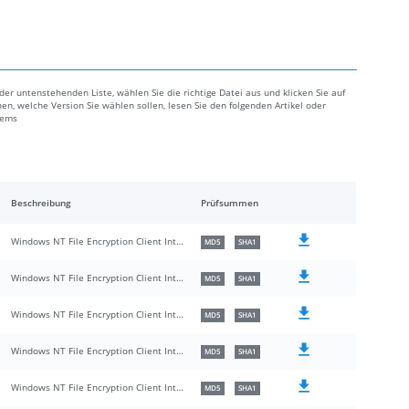
der untenstehenden Liste, wählen Sie die richtige Datei aus und klicken Sie auf
en, welche Version Sie wählen sollen, lesen Sie den folgenden Artikel oder
lems
Beschreibung
Prüfsummen
Windows NT File Encryption Client Interfaces
MD5
SHA1
Windows NT File Encryption Client Interfaces
MD5
SHA1
Windows NT File Encryption Client Interfaces
MD5
SHA1
Windows NT File Encryption Client Interfaces
MD5
SHA1
Windows NT File Encryption Client Interfaces
MD5
SHA1