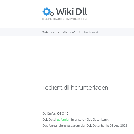
Zuhause
Microsoft
Feclient.dll
Feclient.dll
herunterladen
Du läufst:
OS X 10
DLL-Datei
gefunden
in unserer DLL-Datenbank.
Das Aktualisierungsdatum der DLL-Datenbank:
05 Aug 2026