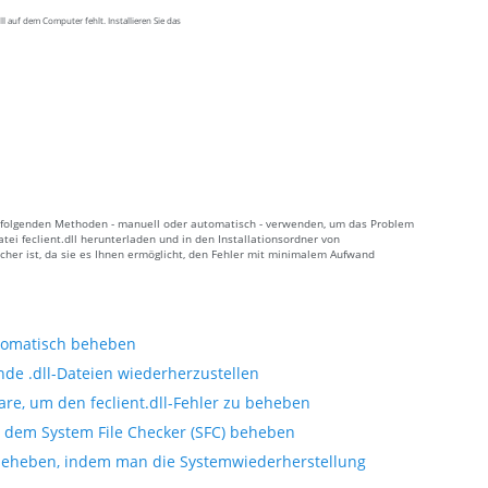
 auf dem Computer fehlt. Installieren Sie das
 der folgenden Methoden - manuell oder automatisch - verwenden, um das Problem
tei feclient.dll herunterladen und in den Installationsordner von
cher ist, da sie es Ihnen ermöglicht, den Fehler mit minimalem Aufwand
automatisch beheben
nde .dll-Dateien wiederherzustellen
re, um den feclient.dll-Fehler zu beheben
it dem System File Checker (SFC) beheben
i beheben, indem man die Systemwiederherstellung