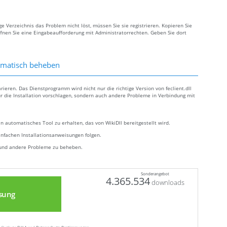
ge Verzeichnis das Problem nicht löst, müssen Sie sie registrieren. Kopieren Sie
fnen Sie eine Eingabeaufforderung mit Administratorrechten. Geben Sie dort
tomatisch beheben
arieren. Das Dienstprogramm wird nicht nur die richtige Version von feclient.dll
ür die Installation vorschlagen, sondern auch andere Probleme in Verbindung mit
n automatisches Tool zu erhalten, das von WikiDll bereitgestellt wird.
infachen Installationsanweisungen folgen.
r und andere Probleme zu beheben.
Sonderangebot
4.365.534
downloads
sung