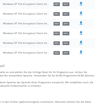
Windows NT File Encryption Client Interfaces
MD5
SHA1
Windows NT File Encryption Client Interfaces
MD5
SHA1
Windows NT File Encryption Client Interfaces
MD5
SHA1
Windows NT File Encryption Client Interfaces
MD5
SHA1
Windows NT File Encryption Client Interfaces
MD5
SHA1
Windows NT File Encryption Client Interfaces
MD5
SHA1
aus?
elle an und wählen Sie die richtige Datei für Ihr Programm aus. Achten Sie
e auf die verwendete Sprache. Verwenden Sie für 64-Bit-Programme 64-Bit-Dateien,
deren Sprache der Sprache Ihres Programms entspricht. Wir empfehlen auch, die
ktuelle Funktionalität zu erhalten.
ei in den Ordner application/game installation. Alternativ können Sie die Datei