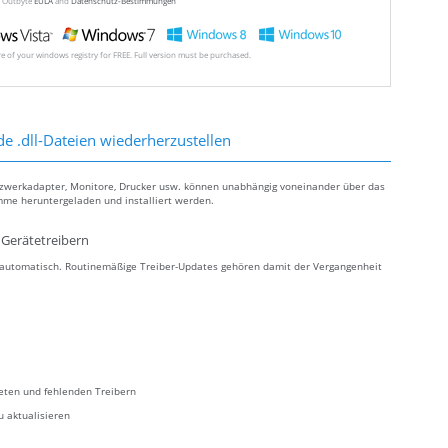
ew Outbyte
EULA
and
Datenschutz-Bestimmungen
ore of your windows registry for FREE. Full version must be purchased.
de .dll-Dateien wiederherzustellen
tzwerkadapter, Monitore, Drucker usw. können unabhängig voneinander über das
mme heruntergeladen und installiert werden.
Gerätetreibern
s automatisch. Routinemäßige Treiber-Updates gehören damit der Vergangenheit
teten und fehlenden Treibern
u aktualisieren