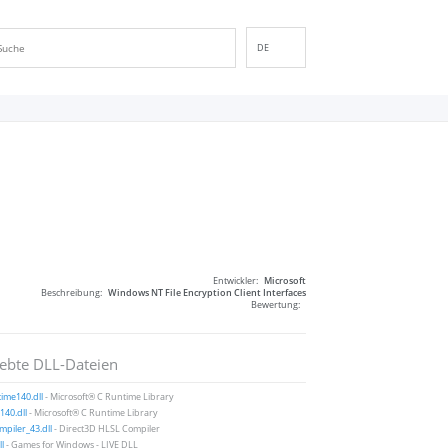
DE
EN
ES
FR
IT
PT
RU
ID
NL
Entwickler:
Microsoft
NN
Beschreibung:
Windows NT File Encryption Client Interfaces
Bewertung:
SV
VI
iebte DLL-Dateien
FI
ime140.dll
- Microsoft® C Runtime Library
40.dll
- Microsoft® C Runtime Library
piler_43.dll
- Direct3D HLSL Compiler
ll
- Games for Windows - LIVE DLL