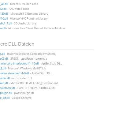
43.dll
- Direct3D 9 Extensions
2.dll
- RAD Video Tools
20.dll
- Microsoft® C Runtime Library
10.dll
- Microsoft® C Runtime Library
io1_7.dll
- 3D Audio Library
e.dll
- Windows Live Client Shared Platform Module
ere DLL-Dateien
s.dll
- Internet Explorer Compatibility Shims
03.dll
- EPSON - драйвер принтера
-win-core-interlocked-l1-1-0.dll
- ApiSet Stub DLL
2.dll
- Microsoft Windows Mail RT Lib
-win-crt-conio-l1-1-0.dll
- ApiSet Stub DLL
ider.dll
- adprovider DLL
ed.dll
- Microsoft® HTML Editing Component
aintcore.dll
- Corel PHOTOPAINT(R) (64Bit)
lugin.dll
- pwrshplugin.dll
_elf.dll
- Google Chrome