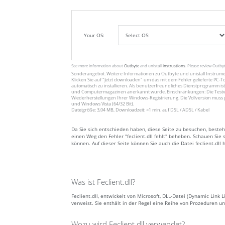
Your OS:
See more information about
Outbyte
and unistall
instrustions
. Please review Outby
Sonderangebot. Weitere Informationen zu
Outbyte
und unistall
Instrum
Klicken Sie auf
"Jetzt downloaden"
um das mit dem Fehler gelieferte PC-To
automatisch zu installieren. Als benutzerfreundliches Dienstprogramm ist
und Computermagazinen anerkannt wurde. Einschränkungen: Die Testv
Wiederherstellungen Ihrer Windows-Registrierung. Die Vollversion muss 
und Windows Vista (64/32 Bit).
Dateigröße: 3,04 MB, Downloadzeit: <1 min. auf DSL / ADSL / Kabel
Da Sie sich entschieden haben, diese Seite zu besuchen, besteht
einen Weg den Fehler "feclient.dll fehlt" beheben. Schauen Sie 
können. Auf dieser Seite können Sie auch die Datei feclient.dll
Was ist Feclient.dll?
Feclient.dll, entwickelt von Microsoft, DLL-Datei (Dynamic Lin
verweist. Sie enthält in der Regel eine Reihe von Prozeduren
Wozu wird Feclient.dll verwendet?