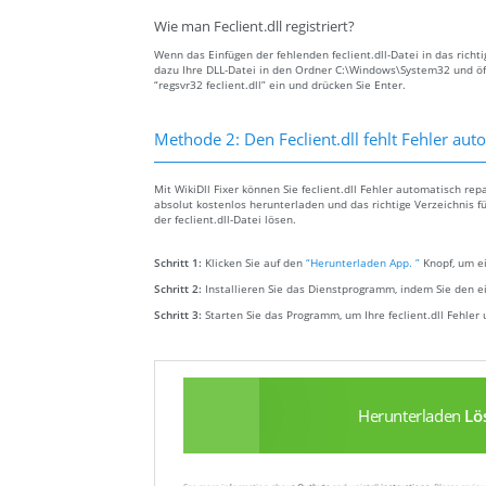
Wie man Feclient.dll registriert?
Wenn das Einfügen der fehlenden feclient.dll-Datei in das richti
dazu Ihre DLL-Datei in den Ordner C:\Windows\System32 und öf
“regsvr32 feclient.dll” ein und drücken Sie Enter.
Methode 2: Den Feclient.dll fehlt Fehler au
Mit WikiDll Fixer können Sie feclient.dll Fehler automatisch rep
absolut kostenlos herunterladen und das richtige Verzeichnis f
der feclient.dll-Datei lösen.
Schritt 1:
Klicken Sie auf den
“Herunterladen App. ”
Knopf, um ei
Schritt 2:
Installieren Sie das Dienstprogramm, indem Sie den e
Schritt 3:
Starten Sie das Programm, um Ihre feclient.dll Fehle
Herunterladen
Lö