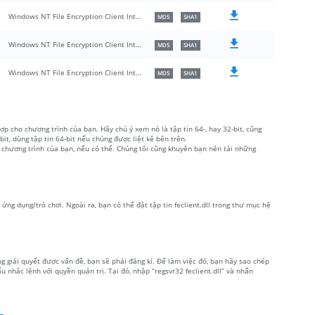
Windows NT File Encryption Client Interfaces
MD5
SHA1
Windows NT File Encryption Client Interfaces
MD5
SHA1
Windows NT File Encryption Client Interfaces
MD5
SHA1
ợp cho chương trình của bạn. Hãy chú ý xem nó là tập tin 64-, hay 32-bit, cũng
, dùng tập tin 64-bit nếu chúng được liệt kê bên trên.
 chương trình của bạn, nếu có thể. Chúng tôi cũng khuyên bạn nên tải những
ặt ứng dụng/trò chơi. Ngoài ra, bạn có thể đặt tập tin feclient.dll trong thư mục hệ
ng giải quyết được vấn đề, bạn sẽ phải đăng kí. Để làm việc đó, bạn hãy sao chép
 nhắc lệnh với quyền quản trị. Tại đó, nhập “regsvr32 feclient.dll” và nhấn