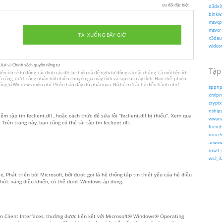
ưu đãi đặc biệt
d3dx9_
binkw3
msvcp1
msvcr1
TẢI XUỐNG BÂY GIỜ
x3daud
wldcor
ULA
và
Chính sách quyền riêng tư
Tập 
iện ích sẽ tự động xác định các dlls bị thiếu và đề nghị tự động cài đặt chúng. Là một tiện ích
 thủ công, được công nhận bởi nhiều chuyên gia máy tính và tạp chí máy tính. Hạn chế: phiên
 đăng kí Windows miễn phí. Phiên bản đầy đủ phải mua. Nó hỗ trợ các hệ điều hành như
sppnp.
xmlpro
cryptx
nships
m tập tin feclient.dll , hoặc cách thức để sửa lỗi “feclient.dll bị thiếu”. Xem qua
wwanap
Trên trang này, bạn cũng có thể tải tập tin feclient.dll.
friends
icuuc5
acwow6
msv1_0
ws2_32
le, Phát triển bởi Microsoft, bởi được gọi là hệ thống tập tin thiết yếu của hệ điều
hức năng điều khiển, có thể được Windows áp dụng.
ion Client Interfaces, thường được liên kết với Microsoft® Windows® Operating