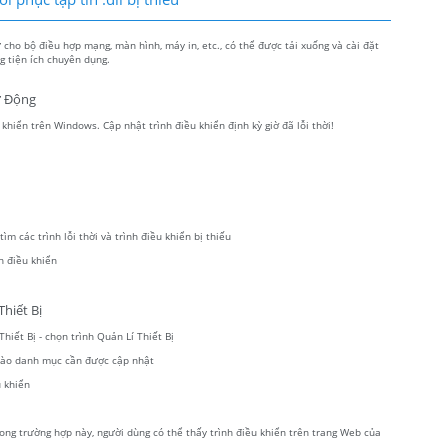
ho bộ điều hợp mạng, màn hình, máy in, etc., có thể được tải xuống và cài đặt
 tiện ích chuyên dụng.
ự Động
hiển trên Windows. Cập nhật trình điều khiển định kỳ giờ đã lỗi thời!
m các trình lỗi thời và trình điều khiển bị thiếu
h điều khiển
hiết Bị
hiết Bị - chọn trình Quản Lí Thiết Bị
 vào danh mục cần được cập nhật
 khiển
ong trường hợp này, người dùng có thể thấy trình điều khiển trên trang Web của