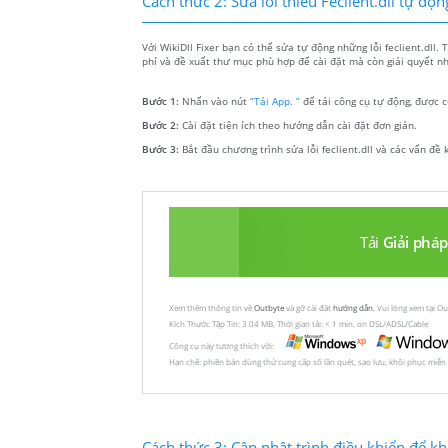
Cách thức 2: Sửa lỗi thiếu Feclient.dll tự độn
Với WikiDll Fixer bạn có thể sửa tự động những lỗi feclient.dll.
phí và đề xuất thư mục phù hợp để cài đặt mà còn giải quyết nhữ
Bước 1:
Nhấn vào nút
“Tải App. ”
để tải công cụ tự động, được c
Bước 2:
Cài đặt tiện ích theo hướng dẫn cài đặt đơn giản.
Bước 3:
Bắt đầu chương trình sửa lỗi feclient.dll và các vấn đề 
Tải
Giải pháp
Xem thêm thông tin về
Outbyte
và gỡ cài đặt
hướng dẫn
. Vui lòng xem tại O
Kích Thước Tập Tin: 3.04 MB, Thời gian tải: < 1 min. on DSL/ADSL/Cable
Công cụ này tương thích với:
Hạn chế: phiên bản dùng thử cung cấp số lần quét, sao lưu, khôi phục miễn
Cách thức 3: Cập nhật trình điều khiển để khôi