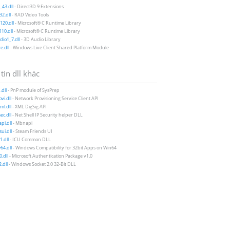
43.dll
- Direct3D 9 Extensions
2.dll
- RAD Video Tools
20.dll
- Microsoft® C Runtime Library
10.dll
- Microsoft® C Runtime Library
io1_7.dll
- 3D Audio Library
e.dll
- Windows Live Client Shared Platform Module
tin dll khác
dll
- PnP module of SysPrep
vi.dll
- Network Provisioning Service Client API
ml.dll
- XML DigSig API
ec.dll
- Net Shell IP Security helper DLL
i.dll
- Mbnapi
ui.dll
- Steam Friends UI
1.dll
- ICU Common DLL
4.dll
- Windows Compatibility for 32bit Apps on Win64
.dll
- Microsoft Authentication Package v1.0
.dll
- Windows Socket 2.0 32-Bit DLL