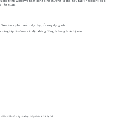
ơng trình Windows hoạt động bình thường. Vì thế, nếu tập tin feclient.dll bị
 liên quan.
 kí Windows, phần mềm độc hại, lỗi ứng dụng, etc.
ra rằng tập tin được cài đặt không đúng, bị hỏng hoặc bị xóa.
dll bị thiếu từ máy của bạn. Hãy thử cài đặt lại để