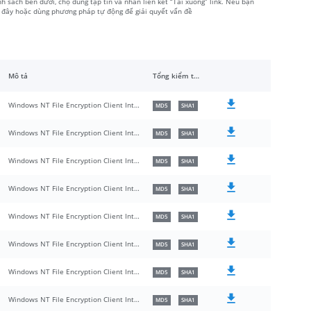
h sách bên dưới, chọ đúng tập tin và nhấn liên kết “Tải xuống” link. Nếu bạn
i đây hoặc dùng phương pháp tự động để giải quyết vấn đề
Mô tả
Tổng kiểm tra
Windows NT File Encryption Client Interfaces
MD5
SHA1
Windows NT File Encryption Client Interfaces
MD5
SHA1
Windows NT File Encryption Client Interfaces
MD5
SHA1
Windows NT File Encryption Client Interfaces
MD5
SHA1
Windows NT File Encryption Client Interfaces
MD5
SHA1
Windows NT File Encryption Client Interfaces
MD5
SHA1
Windows NT File Encryption Client Interfaces
MD5
SHA1
Windows NT File Encryption Client Interfaces
MD5
SHA1