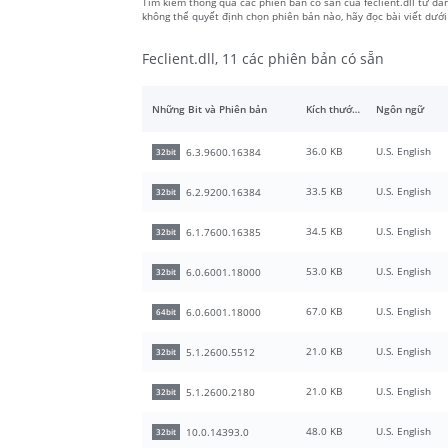
Tìm kiếm thông qua các phiên bản có sẵn của feclient.dll từ dan
không thể quyết định chọn phiên bản nào, hãy đọc bài viết dướ
Feclient.dll, 11 các phiên bản có sẵn
Những Bit và Phiên bản
Kích thước tập tin
Ngôn ngữ
36.0 KB
U.S. English
6.3.9600.16384
32bit
33.5 KB
U.S. English
6.2.9200.16384
32bit
34.5 KB
U.S. English
6.1.7600.16385
32bit
53.0 KB
U.S. English
6.0.6001.18000
32bit
67.0 KB
U.S. English
6.0.6001.18000
64bit
21.0 KB
U.S. English
5.1.2600.5512
32bit
21.0 KB
U.S. English
5.1.2600.2180
32bit
48.0 KB
U.S. English
10.0.14393.0
32bit