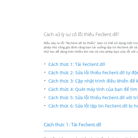
Cách xử lý sự cố lỗi thiếu Feclient.dll?
Nếu xảy ra lỗi “feclient.dll bị thiếu”, bạn có thể sử dụng một 
pháp thủ công giả định rằng bạn tải xuống tập tin feclient.dll 
thứ hai dễ dàng hơn nhiều khi mà nó cho phép bạn sửa lỗi với c
Cách thức 1: Tải Feclient.dll
Cách thức 2: Sửa lỗi thiếu Feclient.dll tự đ
Cách thức 3: Cập nhật trình điều khiển để kh
Cách thức 4: Quét máy tính của bạn để tìm 
Cách thức 5: Sửa lỗi thiếu Feclient.dll với 
Cách thức 6: Sửa lỗi tập tin Feclient.dll b
Cách thức 1: Tải Feclient.dll