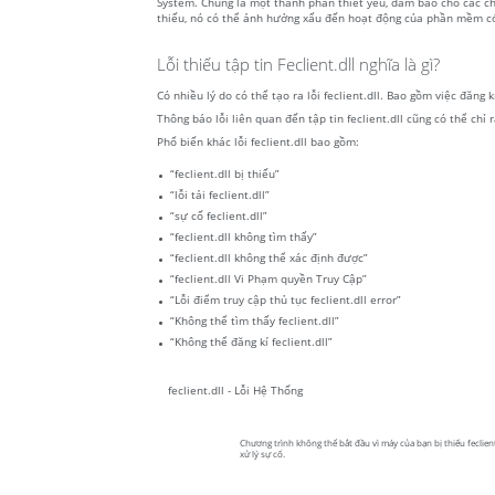
System. Chúng là một thành phần thiết yếu, đảm bảo cho các chư
thiếu, nó có thể ảnh hưởng xấu đến hoạt động của phần mềm có
Lỗi thiếu tập tin Feclient.dll nghĩa là gì?
Có nhiều lý do có thể tạo ra lỗi feclient.dll. Bao gồm việc đăng
Thông báo lỗi liên quan đến tập tin feclient.dll cũng có thể chỉ 
Phổ biến khác lỗi feclient.dll bao gồm:
“feclient.dll bị thiếu”
“lỗi tải feclient.dll”
“sự cố feclient.dll”
“feclient.dll không tìm thấy”
“feclient.dll không thể xác định được”
“feclient.dll Vi Phạm quyền Truy Cập”
“Lỗi điểm truy cập thủ tục feclient.dll error”
“Không thể tìm thấy feclient.dll”
“Không thể đăng kí feclient.dll”
feclient.dll - Lỗi Hệ Thống
Chương trình không thể bắt đầu vì máy của bạn bị thiếu feclient.
xử lý sự cố.