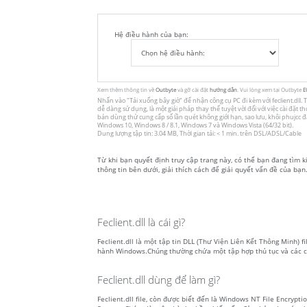
Hệ điều hành của bạn:
Xem thêm thông tin về
Outbyte
và gỡ cài đặt
hướng dẫn
. Vui lòng xem tại Outbyte
E
Nhấn vào
"Tải xuống bây giờ"
để nhận công cụ PC đi kèm với feclient.dll. T
dễ dàng sử dụng, là một giải pháp thay thế tuyệt vời đối với việc cài đặt
bản dùng thử cung cấp số lần quét không giới hạn, sao lưu, khôi phujcc
Windows 10, Windows 8 / 8.1, Windows 7 và Windows Vista (64/32 bit).
Dung lượng tập tin: 3.04 MB, Thời gian tải: < 1 min. trên DSL/ADSL/Cable
Từ khi bạn quyết định truy cập trang này, có thể bạn đang tìm kiế
thông tin bên dưới, giải thích cách để giải quyết vấn đề của bạn. 
Feclient.dll là cái gì?
Feclient.dll là một tập tin DLL (Thư Viện Liên Kết Thông Minh) fi
hành Windows.Chúng thường chứa một tập hợp thủ tục và các c
Feclient.dll dùng để làm gì?
Feclient.dll file, còn được biết đến là Windows NT File Encrypt