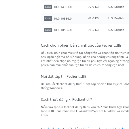
72.0 KB
U.S. English
10.0.14393.0
64bit
48.0 KB
U.S. English
10.0.10586.0
32bit
71.5 KB
U.S. English
10.0.10586.0
64bit
Cách chọn phiên bản chính xác của Feclient.dll?
Đầu tiên, nhìn xem miêu tả tại bảng trên và chọn tập tin thích h
như ngôn ngữ mà nó sử dụng. Dành cho những chương trình 64-bit
Tốt nhất nên chọn những tập tin dll phù hợp với ngôn ngữ trong
phiên bản mới nhất của tập tin dll để có chức năng cập nhật.
Nơi đặt tập tin Feclient.dll?
Để sửa lỗi “feclient.dll bị thiếu”, đặt tập tin vào thư mục cài đ
thống Windows.
Cách thức đăng kí Feclient.dll?
Nếu đưa tập tin feclient.dll bị thiếu vào thư mục thích hợp khô
tập tin DLL của mình vào C:\Windows\System32 folder, và mở dấu
Enter.