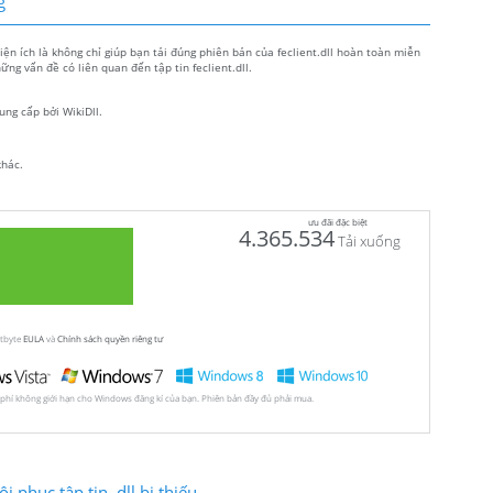
g
 Tiện ích là không chỉ giúp bạn tải đúng phiên bản của feclient.dll hoàn toàn miễn
ng vấn đề có liên quan đến tập tin feclient.dll.
ung cấp bởi WikiDll.
khác.
ưu đãi đặc biệt
4.365.534
Tải xuống
utbyte
EULA
và
Chính sách quyền riêng tư
 phí không giới hạn cho Windows đăng kí của bạn. Phiên bản đầy đủ phải mua.
 phục tập tin .dll bị thiếu