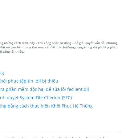
trong những cách dưới đây – thủ công hoặc tự động – để giải quyết vấn đề. Phương
và đặt nó vào bên trong thư mục cài đặt trò chơi/ứng dụng, trong khi phương pháp
ố gắng tối thiểu.
ộng
ôi phục tập tin .dll bị thiếu
ra phần mềm độc hại để sửa lỗi feclient.dll
trình duyệt System File Checker (SFC)
ị hỏng bằng cách thực hiện Khôi Phục Hệ Thống