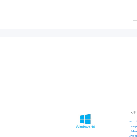
Tập
vcrunt
msvcp1
d3dcom
xlive.d