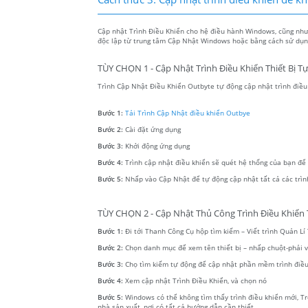
Cập nhật Trình Điều Khiển cho hệ điều hành Windows, cũng như c
độc lập từ trung tâm Cập Nhật Windows hoặc bằng cách sử dụng
TÙY CHỌN 1 - Cập Nhật Trình Điều Khiển Thiết Bị T
Trình Cập Nhật Điều Khiển Outbyte tự động cập nhật trình điều k
Bước 1:
Tải Trình Cập Nhật điều khiển Outbye
Bước 2:
Cài đặt ứng dụng
Bước 3:
Khởi động ứng dụng
Bước 4:
Trình cập nhật điều khiển sẽ quét hệ thống của bạn để tì
Bước 5:
Nhấp vào Cập Nhật để tự động cập nhật tất cả các trìn
TÙY CHỌN 2 - Cập Nhật Thủ Công Trình Điều Khiển T
Bước 1:
Đi tới Thanh Công Cụ hộp tìm kiếm – Viết trình Quản Lí T
Bước 2:
Chọn danh mục để xem tên thiết bị – nhấp chuột-phải
Bước 3:
Chọ tìm kiếm tự động để cập nhật phần mềm trình điều
Bước 4:
Xem cập nhật Trình Điều Khiển, và chọn nó
Bước 5:
Windows có thể không tìm thấy trình điều khiển mới, Tr
nhà sản xuất, nơi có tất cả hướng dẫn cần thiết