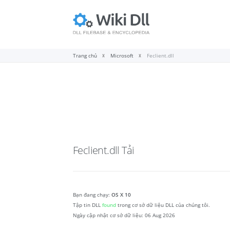
Trang chủ
Microsoft
Feclient.dll
Feclient.dll
Tải
Bạn đang chạy:
OS X 10
Tập tin DLL
found
trong cơ sở dữ liệu DLL của chúng tôi.
Ngày cập nhật cơ sở dữ liệu:
06 Aug 2026