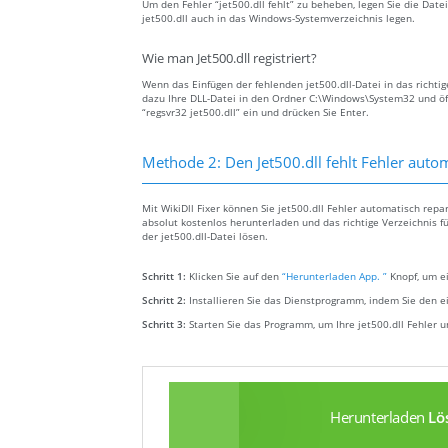
Um den Fehler “jet500.dll fehlt” zu beheben, legen Sie die Date
jet500.dll auch in das Windows-Systemverzeichnis legen.
Wie man Jet500.dll registriert?
Wenn das Einfügen der fehlenden jet500.dll-Datei in das richtig
dazu Ihre DLL-Datei in den Ordner C:\Windows\System32 und öf
“regsvr32 jet500.dll” ein und drücken Sie Enter.
Methode 2: Den Jet500.dll fehlt Fehler aut
Mit WikiDll Fixer können Sie jet500.dll Fehler automatisch repa
absolut kostenlos herunterladen und das richtige Verzeichnis f
der jet500.dll-Datei lösen.
Schritt 1:
Klicken Sie auf den
“Herunterladen App. ”
Knopf, um ei
Schritt 2:
Installieren Sie das Dienstprogramm, indem Sie den e
Schritt 3:
Starten Sie das Programm, um Ihre jet500.dll Fehler
Herunterladen
Lö