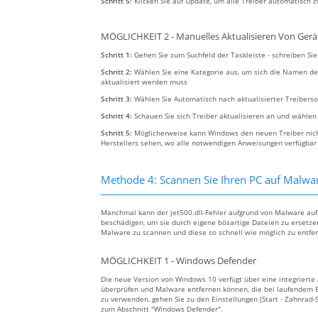
Schritt 5:
Klicken Sie auf Update, um alle Treiber automatisch z
MÖGLICHKEIT 2 - Manuelles Aktualisieren Von Gerä
Schritt 1:
Gehen Sie zum Suchfeld der Taskleiste - schreiben S
Schritt 2:
Wählen Sie eine Kategorie aus, um sich die Namen de
aktualisiert werden muss
Schritt 3:
Wählen Sie Automatisch nach aktualisierter Treibers
Schritt 4:
Schauen Sie sich Treiber aktualisieren an und wählen
Schritt 5:
Möglicherweise kann Windows den neuen Treiber nicht
Herstellers sehen, wo alle notwendigen Anweisungen verfügbar
Methode 4: Scannen Sie Ihren PC auf Malwar
Manchmal kann der jet500.dll-Fehler aufgrund von Malware auf 
beschädigen, um sie durch eigene bösartige Dateien zu ersetzen
Malware zu scannen und diese so schnell wie möglich zu entfe
MÖGLICHKEIT 1 - Windows Defender
Die neue Version von Windows 10 verfügt über eine integrier
überprüfen und Malware entfernen können, die bei laufendem B
zu verwenden, gehen Sie zu den Einstellungen (Start - Zahnrad-
zum Abschnitt "Windows Defender".