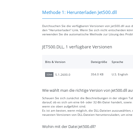
Methode 1: Herunterladen Jet500.dll
Durchsuchen Sie die verfügbaren Versionen von jet500.dll aus de
den “Herunterladen”-Link. Wenn Sie sich nicht entscheiden könn
verwenden Sie die automatische Methode zur Lösung des Prob
JET500.DLL, 1 verfügbare Versionen
Bits & Version
Dateigröße
Sprache
354.0 KB
U.S. English
5.1.2600.0
32bit
Wie wählt man die richtige Version von Jet500.dll au
Schauen Sie sich zunächst die Beschreibungen in der obigen Tab
darauf, ob es sich um eine 64- oder 32-Bit-Datei handelt, sowi
wenn sie oben aufgeführt sind.
Es ist am besten, wenn möglich, die DLL-Dateien auszuwählen, 
neuesten Versionen von DLL-Dateien herunterzuladen, um eine a
Wohin mit der Datei Jet500.dll?