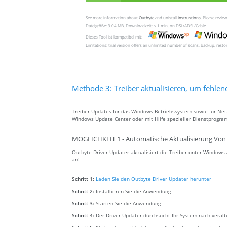
See more information about
Outbyte
and unistall
instrustions
. Please revi
Dateigröße: 3.04 MB, Downloadzeit: < 1 min. on DSL/ADSL/Cable
Dieses Tool ist kompatibel mit:
Limitations: trial version offers an unlimited number of scans, backup, rest
Methode 3: Treiber aktualisieren, um fehlen
Treiber-Updates für das Windows-Betriebssystem sowie für Ne
Windows Update Center oder mit Hilfe spezieller Dienstprogra
MÖGLICHKEIT 1 - Automatische Aktualisierung Von 
Outbyte Driver Updater aktualisiert die Treiber unter Window
an!
Schritt 1:
Laden Sie den Outbyte Driver Updater herunter
Schritt 2:
Installieren Sie die Anwendung
Schritt 3:
Starten Sie die Anwendung
Schritt 4:
Der Driver Updater durchsucht Ihr System nach veral