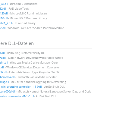
43.dll
- Direct3D 9 Extensions
2.dll
- RAD Video Tools
20.dll
- Microsoft® C Runtime Library
10.dll
- Microsoft® C Runtime Library
io1_7.dll
- 3D Audio Library
e.dll
- Windows Live Client Shared Platform Module
ere DLL-Dateien
o.dll
- IP Routing Protocol Priority DLL
iz.dll
- Map Network Drives/Network Places Wizard
m.dll
- Windows Media Device Manager Core
.dll
- Windows CE Services Document Converter
2.dll
- Extensible Wizard Type Plugin for Win32
iomedia.dll
- Bluetooth Radio Media Provider
msg.dll
- DLL-fil för händelseloggning för NetMeeting
-win-eventing-controller-l1-1-0.dll
- ApiSet Stub DLL
icons000d.dll
- Microsoft Neutral Natural Language Server Data and Code
-win-core-version-l1-1-0.dll
- ApiSet Stub DLL