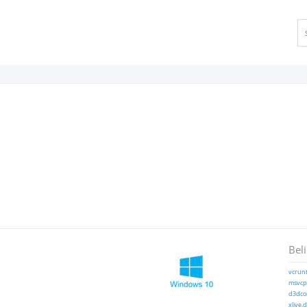
Bel
vcrunt
msvcp1
d3dcom
xlive.d