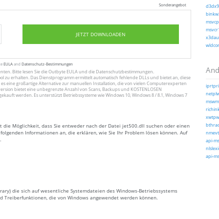
Sonderangebot
d3dx9_
binkw3
msvcp1
msvcr1
JETZT DOWNLOADEN
x3daud
wldcor
te
EULA
and
Datenschutz-Bestimmungen
And
enten
. Bitte lesen Sie die Outbyte
EULA
und
die Datenschutzbestimmungen
.
ol zu erhalten. Das Dienstprogramm ermittelt automatisch fehlende DLLs und bietet an, diese
 es eine großartige Alternative zur manuellen Installation, die von vielen Computerexperten
iprtpri
ersion bietet eine unbegrenzte Anzahl von Scans, Backups und KOSTENLOSEN
netplw
gekauft werden. Es unterstützt Betriebssysteme wie Windows 10, Windows 8 / 8.1, Windows 7
mswmd
richink
xwtpw3
t die Möglichkeit, dass Sie entweder nach der Datei jet500.dll suchen oder einen
bthrad
 folgenden Informationen an, die erklären, wie Sie Ihr Problem lösen können. Auf
nmevt
.
api-ms
nlslex
api-ms
Library) die sich auf wesentliche Systemdateien des Windows-Betriebssystems
 und Treiberfunktionen, die von Windows angewendet werden können.