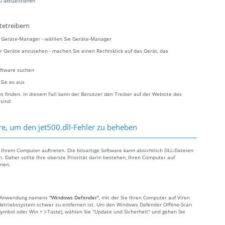
u aktualisieren
tetreibern
ie Geräte-Manager - wählen Sie Geräte-Manager
r Geräte anzusehen - machen Sie einen Rechtsklick auf das Gerät, das
oftware suchen
 Sie es aus
 finden. In diesem Fall kann der Benutzer den Treiber auf der Website des
 sind
e, um den jet500.dll-Fehler zu beheben
Ihrem Computer auftreten. Die bösartige Software kann absichtlich DLL-Dateien
. Daher sollte Ihre oberste Priorität darin bestehen, Ihren Computer auf
rnen.
te Anwendung namens
"Windows Defender"
, mit der Sie Ihren Computer auf Viren
etriebssystem schwer zu entfernen ist. Um den Windows Defender Offline-Scan
Symbol oder Win + I-Taste), wählen Sie "Update und Sicherheit" und gehen Sie