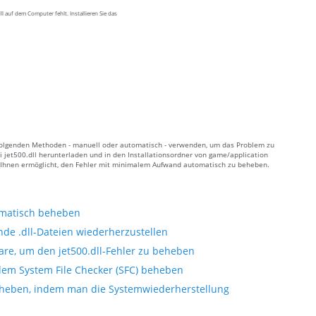
 auf dem Computer fehlt. Installieren Sie das
er folgenden Methoden - manuell oder automatisch - verwenden, um das Problem zu
 jet500.dll herunterladen und in den Installationsordner von game/application
es Ihnen ermöglicht, den Fehler mit minimalem Aufwand automatisch zu beheben.
tomatisch beheben
nde .dll-Dateien wiederherzustellen
re, um den jet500.dll-Fehler zu beheben
 dem System File Checker (SFC) beheben
beheben, indem man die Systemwiederherstellung