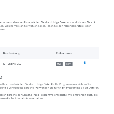
r untenstehenden Liste, wählen Sie die richtige Datei aus und klicken Sie auf
en, welche Version Sie wählen sollen, lesen Sie den folgenden Artikel oder
lems
Beschreibung
Prüfsummen
JET Engine DLL
MD5
SHA1
s?
elle an und wählen Sie die richtige Datei für Ihr Programm aus. Achten Sie
e auf die verwendete Sprache. Verwenden Sie für 64-Bit-Programme 64-Bit-Dateien,
deren Sprache der Sprache Ihres Programms entspricht. Wir empfehlen auch, die
ktuelle Funktionalität zu erhalten.