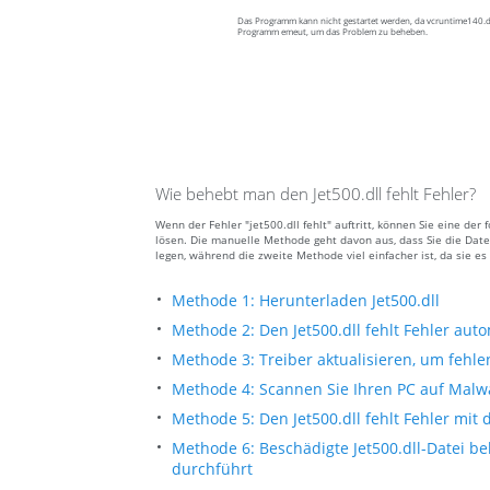
Das Programm kann nicht gestartet werden, da vcruntime140.dll
Programm emeut, um das Problem zu beheben.
Wie behebt man den Jet500.dll fehlt Fehler?
Wenn der Fehler "jet500.dll fehlt" auftritt, können Sie eine d
lösen. Die manuelle Methode geht davon aus, dass Sie die Datei
legen, während die zweite Methode viel einfacher ist, da sie 
Methode 1: Herunterladen Jet500.dll
Methode 2: Den Jet500.dll fehlt Fehler au
Methode 3: Treiber aktualisieren, um fehle
Methode 4: Scannen Sie Ihren PC auf Malwa
Methode 5: Den Jet500.dll fehlt Fehler mit
Methode 6: Beschädigte Jet500.dll-Datei 
durchführt