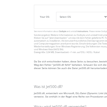
Your OS:
See more information about
Outbyte
and unistall
instrustions
. Please review Outby
Sonderangebot. Weitere Informationen zu
Outbyte
und unistall
Instrum
Klicken Sie auf
"Jetzt downloaden"
um das mit dem Fehler gelieferte PC-To
automatisch zu installieren. Als benutzerfreundliches Dienstprogramm ist
und Computermagazinen anerkannt wurde. Einschränkungen: Die Testv
Wiederherstellungen Ihrer Windows-Registrierung. Die Vollversion muss 
und Windows Vista (64/32 Bit).
Dateigröße: 3,04 MB, Downloadzeit: <1 min. auf DSL / ADSL / Kabel
Da Sie sich entschieden haben, diese Seite zu besuchen, besteh
Weg den Fehler "jet500.dll fehlt" beheben. Schauen Sie sich die
dieser Seite können Sie auch die Datei jet500.dll herunterladen
Was ist Jet500.dll?
Jet500.dll, entwickelt von Microsoft, DLL-Datei (Dynamic Link 
verweist. Sie enthält in der Regel eine Reihe von Prozeduren
Wozu wird Jet500.dll verwendet?