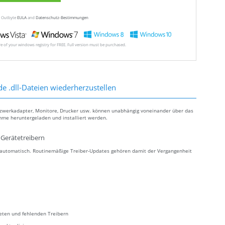
ew Outbyte
EULA
and
Datenschutz-Bestimmungen
ore of your windows registry for FREE. Full version must be purchased.
de .dll-Dateien wiederherzustellen
tzwerkadapter, Monitore, Drucker usw. können unabhängig voneinander über das
mme heruntergeladen und installiert werden.
Gerätetreibern
s automatisch. Routinemäßige Treiber-Updates gehören damit der Vergangenheit
teten und fehlenden Treibern