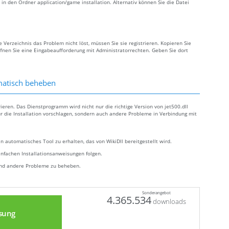
i in den Ordner application/game installation. Alternativ können Sie die Datei
e Verzeichnis das Problem nicht löst, müssen Sie sie registrieren. Kopieren Sie
fnen Sie eine Eingabeaufforderung mit Administratorrechten. Geben Sie dort
omatisch beheben
rieren. Das Dienstprogramm wird nicht nur die richtige Version von jet500.dll
ür die Installation vorschlagen, sondern auch andere Probleme in Verbindung mit
n automatisches Tool zu erhalten, das von WikiDll bereitgestellt wird.
infachen Installationsanweisungen folgen.
 und andere Probleme zu beheben.
Sonderangebot
4.365.534
downloads
sung