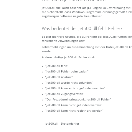
Jet500.dll file, auch bekannt als JET Engine DLL, wird häufig 
die sicherstellt, dass Windows-Programme ordnungsgemäß funktio
zugehörigen Software negativ beeinflussen
Was bedeutet der Jet500.dll fehlt Fehler?
Es gibt mehrere Gründe, die zu Fehlern bei jet500.dll führen k
fehlerhafte Anwendungen usw.
Fehlermeldungen im Zusammenhang mit der Datei jet500.dll könn
wurde.
Andere häufige jet500.dll Fehler sind:
“jet500.dll fehlt”
“jet500.dll Fehler beim Laden”
“jet500.dll Absturz”
“jet500.dll wurde nicht gefunden”
“jet500.dll konnte nicht gefunden werden”
“jet500.dll Zugangsverstoß”
“Der Prozedureinstiegspunkt jet500.dll Fehler”
“jet500.dll kann nicht gefunden werden”
“jet500.dll kann nicht registriert werden”
jet500.dll - Systemfehler