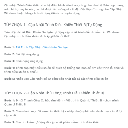
Cập nhật Trình Điều Khiển cho hệ điều hành Windows, cũng như cho bộ điều hợp mạng,
màn hình, máy in, etc., có thể được tải xuống và cài đặt độc lập từ trung tâm Cập Nhật
Windows hoặc bằng cách sử dụng tiện ích chuyên dụng.
TÙY CHỌN 1 - Cập Nhật Trình Điều Khiển Thiết Bị Tự Động
Trình Cập Nhật Điều Khiển Outbyte tự động cập nhật trình điều khiển trên Windows.
Cập nhật trình điều khiển định kỳ giờ đã lỗi thời!
Bước 1:
Tải Trình Cập Nhật điều khiển Outbye
Bước 2:
Cài đặt ứng dụng
Bước 3:
Khởi động ứng dụng
Bước 4:
Trình cập nhật điều khiển sẽ quét hệ thống của bạn để tìm các trình lỗi thời và
trình điều khiển bị thiếu
Bước 5:
Nhấp vào Cập Nhật để tự động cập nhật tất cả các trình điều khiển
TÙY CHỌN 2 - Cập Nhật Thủ Công Trình Điều Khiển Thiết Bị
Bước 1:
Đi tới Thanh Công Cụ hộp tìm kiếm – Viết trình Quản Lí Thiết Bị - chọn trình
Quản Lí Thiết Bị
Bước 2:
Chọn danh mục để xem tên thiết bị – nhấp chuột-phải vào danh mục cần được
cập nhật
Bước 3:
Chọ tìm kiếm tự động để cập nhật phần mềm trình điều khiển