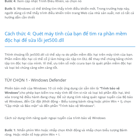
Bước 4:
Xem cập nhật Trình Điều Khiển, và chọn nó
Bước 5:
Windows có thể không tìm thấy trình điều khiển mới, Trong trường hợp này,
người dùng có thể thấy trình điều khiển trên trang Web của nhà sản xuất, nơi có tất cả
hướng dẫn cần thiết
Cách thức 4: Quét máy tính của bạn để tìm ra phần mềm
độc hại để sửa lỗi jet500.dll
Thỉnh thoảng lỗi jet500.dll có thể xảy ra do phần mềm độc hại trên máy tính của bạn.
Phần mềm độc hại có thể cố ý làm hỏng các tập tin DLL để thay thế chúng bằng chính
tập tin độc hại của mình. Vì thế, ưu tiên số một ccura bạn là quét phần mềm độc hại
và loại bỏ chúng càng sớm càng tốt.
TÙY CHỌN 1 - Windows Defender
Phiên bản mới của Windows 10 có một ứng dụng cài sẵn tên là
"Trình bảo vệ
Windows"
,cho phép bạn kiểm tra máy tính để tìm vi-rút và loại bỏ phần độc hại, khó
xóa trong hệ điều hành đang chạy. Để sử dụng tính năng quét ngoại tuyến của Bộ bảo
vệ Windows, đến Cài đặt (Khởi động – Biểu tượng bánh răng hoặc phím Win + I), chọn
"Cập nhật và Bảo mật" và đến phần "Trình bảo vệ Windows".
Cách sử dụng tính năng quét ngoại tuyến của trình bảo vệ Windows
Bước 1:
Nhấn phím Win hoặc nhấp chọn Khởi động và nhấp chọn biểu tượng Bánh
răng. Hoặc nhấn tổ hợp phím Win + I.