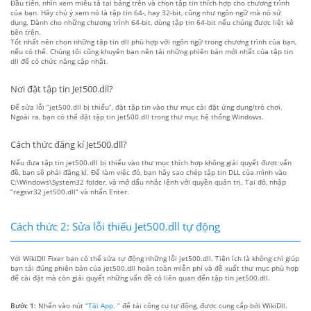
Đầu tiên, nhìn xem miêu tả tại bảng trên và chọn tập tin thích hợp cho chương trình
của bạn. Hãy chú ý xem nó là tập tin 64-, hay 32-bit, cũng như ngôn ngữ mà nó sử
dụng. Dành cho những chương trình 64-bit, dùng tập tin 64-bit nếu chúng được liệt kê
bên trên.
Tốt nhất nên chọn những tập tin dll phù hợp với ngôn ngữ trong chương trình của bạn,
nếu có thể. Chúng tôi cũng khuyên bạn nên tải những phiên bản mới nhất của tập tin
dll để có chức năng cập nhật.
Nơi đặt tập tin Jet500.dll?
Để sửa lỗi “jet500.dll bị thiếu”, đặt tập tin vào thư mục cài đặt ứng dụng/trò chơi.
Ngoài ra, bạn có thể đặt tập tin jet500.dll trong thư mục hệ thống Windows.
Cách thức đăng kí Jet500.dll?
Nếu đưa tập tin jet500.dll bị thiếu vào thư mục thích hợp không giải quyết được vấn
đề, bạn sẽ phải đăng kí. Để làm việc đó, bạn hãy sao chép tập tin DLL của mình vào
C:\Windows\System32 folder, và mở dấu nhắc lệnh với quyền quản trị. Tại đó, nhập
“regsvr32 jet500.dll” và nhấn Enter.
Cách thức 2: Sửa lỗi thiếu Jet500.dll tự động
Với WikiDll Fixer bạn có thể sửa tự động những lỗi jet500.dll. Tiện ích là không chỉ giúp
bạn tải đúng phiên bản của jet500.dll hoàn toàn miễn phí và đề xuất thư mục phù hợp
để cài đặt mà còn giải quyết những vấn đề có liên quan đến tập tin jet500.dll.
Bước 1:
Nhấn vào nút
“Tải App. ”
để tải công cụ tự động, được cung cấp bởi WikiDll.