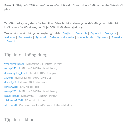
Bước 5:
Nhấp nút "Tiếp theo" và sau đó nhấp vào "Hoàn thành" để xác nhận điểm khôi
phục.
Tại điểm này, máy tính của bạn khởi động lại bình thường và khởi động với phiên bản
khôi phục của Windows, và lỗi jet500.dll đã được giải quy.
Trang này có sẵn bằng các ngôn ngữ khác:
English
|
Deutsch
|
Español
|
Français
|
Italiano
|
Português
|
Русский
|
Bahasa Indonesia
|
Nederlands
|
Nynorsk
|
Svenska
|
Suomi
Tập tin dll thông dụng
vcruntime140.dll
- Microsoft® C Runtime Library
msvcp140.dll
- Microsoft® C Runtime Library
d3dcompiler_43.dll
- Direct3D HLSL Compiler
xlive.dll
- Games for Windows - LIVE DLL
d3dx9_43.dll
- Direct3D 9 Extensions
binkw32.dll
- RAD Video Tools
msvcp120.dll
- Microsoft® C Runtime Library
msvcr110.dll
- Microsoft® C Runtime Library
x3daudio1_7.dll
- 3D Audio Library
wldcore.dll
- Windows Live Client Shared Platform Module
Tập tin dll khác