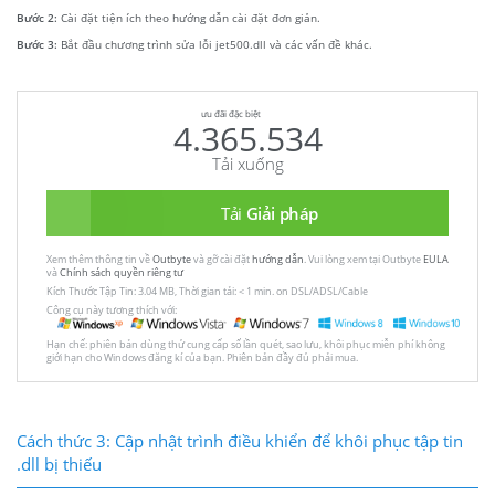
Bước 2:
Cài đặt tiện ích theo hướng dẫn cài đặt đơn giản.
Bước 3:
Bắt đầu chương trình sửa lỗi jet500.dll và các vấn đề khác.
ưu đãi đặc biệt
4.365.534
Tải xuống
Tải
Giải pháp
Xem thêm thông tin về
Outbyte
và gỡ cài đặt
hướng dẫn
. Vui lòng xem tại Outbyte
EULA
và
Chính sách quyền riêng tư
Kích Thước Tập Tin: 3.04 MB, Thời gian tải: < 1 min. on DSL/ADSL/Cable
Công cụ này tương thích với:
Hạn chế: phiên bản dùng thử cung cấp số lần quét, sao lưu, khôi phục miễn phí không
giới hạn cho Windows đăng kí của bạn. Phiên bản đầy đủ phải mua.
Cách thức 3: Cập nhật trình điều khiển để khôi phục tập tin
.dll bị thiếu