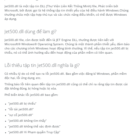
Jet500.dll là một tập tin DLL (Thư Viện Liên Kết Thông Minh) file, Phát triển bởi
Microsoft, bởi được gọi là hệ thống tập tin thiết yếu của hệ điều hành Windows.Chúng
thường chứa một tập hợp thủ tục và các chức năng điều khiển, có thể được Windows
áp dụng.
Jet500.dll dùng để làm gì?
Jet500.dll file, còn được biết đến là JET Engine DLL, thường được liên kết với
Microsoft® Windows® Operating System. Chúng là một thành phần thiết yếu, đảm bảo
cho các chương trình Windows hoạt động bình thường. Vì thế, nếu tập tin jet500.dll bị
thiếu, nó có thể ảnh hưởng xấu đến hoạt động của phần mềm có liên quan.
Lỗi thiếu tập tin Jet500.dll nghĩa là gì?
Có nhiều lý do có thể tạo ra lỗi jet500.dll. Bao gồm việc đăng kí Windows, phần mềm
độc hại, lỗi ứng dụng, etc.
Thông báo lỗi liên quan đến tập tin jet500.dll cũng có thể chỉ ra rằng tập tin được cài
đặt không đúng, bị hỏng hoặc bị xóa.
Phổ biến khác lỗi jet500.dll bao gồm:
“jet500.dll bị thiếu”
“lỗi tải jet500.dll”
“sự cố jet500.dll”
“jet500.dll không tìm thấy”
“jet500.dll không thể xác định được”
“jet500.dll Vi Phạm quyền Truy Cập”