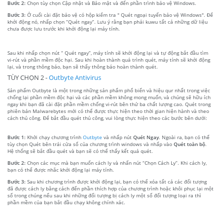
Bước 2:
Chọn tùy chọn Cập nhật và Bảo mật và đến phần trình bảo vệ Windows.
Bước 3:
Ở cuối cài đặt bảo vệ có hộp kiểm tra " Quét ngoại tuyến bảo vệ Windows". Để
khởi động nó, nhấp chọn “Quét ngay”. Lưu ý rằng bạn phải kuwu tất cả những dữ liệu
chưa được lưu trước khi khởi động lại máy tính.
Sau khi nhấp chọn nút “ Quét ngay”, máy tính sẽ khởi động lại và tự động bắt đầu tìm
vi-rút và phần mềm độc hại. Sau khi hoàn thành quá trình quét, máy tính sẽ khởi động
lại, và trong thông báo, bạn sẽ thấy thông báo hoàn thành quét.
TÙY CHỌN 2 -
Outbyte Antivirus
Sản phẩm Outbyte là một trong những sản phẩm phổ biến và hiệu qur nhất trong việc
chống lại phần mềm độc hại và các phần mềm không mong muốn, và chúng sẽ hữu ích
ngay khi bạn đã cài đặt phần mềm chống vi-rút bên thứ ba chất lượng cao. Quét trong
phiên bản Malwarebytes mới có thể được thực hiện theo thời gian hiện hành và theo
cách thủ công. Để bắt đầu quét thủ công, vui lòng thực hiện theo các bước bên dưới:
Bước 1:
Khởi chạy chương trình
Outbyte
và nhấp nút
Quét Ngay
. Ngoài ra, bạn có thể
tùy chọn Quét bên trái cửa sổ của chương trình windows và nhấp vào
Quét toàn bộ
.
Hệ thống sẽ bắt đầu quét và bạn sẽ có thể thấy kết quả quét.
Bước 2:
Chọn các mục mà bạn muốn cách ly và nhấn nút “Chọn Cách Ly”. Khi cách ly,
bạn có thể được nhắc khởi động lại máy tính.
Bước 3:
Sau khi chương trình được khởi động lại, bạn có thể xóa tất cả các đối tượng
đã được cách ly bằng cách đến phần thích hợp của chương trình hoặc khôi phục lại một
số trong chúng nếu sau khi những đối tượng bị cách ly một số đối tượng loại ra thì
phần mềm của bạn bắt đầu chạy không chính xác.