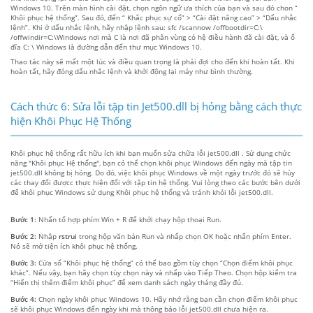
Windows 10. Trên màn hình cài đặt, chọn ngôn ngữ ưa thích của bạn và sau đó chon “
Khôi phục hệ thống”. Sau đó, đến “ Khắc phục sự cố” > “Cài đặt nâng cao” > “Dấu nhắc
lệnh”. Khi ở dấu nhắc lệnh, hãy nhập lệnh sau: sfc /scannow /offbootdir=C:\
/offwindir=C:\Windows nơi mà C là nơi đã phân vùng có hệ điều hành đã cài đặt, và ổ
đĩa C: \ Windows là đường dẫn đến thư mục Windows 10.
Thao tác này sẽ mất một lúc và điều quan trọng là phải đợi cho đến khi hoàn tất. Khi
hoàn tất, hãy đóng dấu nhắc lệnh và khởi động lại máy như bình thường.
Cách thức 6: Sửa lỗi tập tin Jet500.dll bị hỏng bằng cách thực
hiện Khôi Phục Hệ Thống
Khôi phục hệ thống rất hữu ích khi bạn muốn sửa chữa lỗi jet500.dll . Sử dụng chức
năng "Khôi phục Hệ thống", bạn có thể chọn khôi phục Windows đến ngày mà tập tin
jet500.dll không bị hỏng. Do đó, việc khôi phục Windows về một ngày trước đó sẽ hủy
các thay đổi đượcc thực hiện đối với tập tin hệ thống. Vui lòng theo các bước bên dưới
để khôi phục Windows sử dụng Khôi phục hệ thống và tránh khỏi lỗi jet500.dll.
Bước 1:
Nhấn tổ hợp phím Win + R để khởi chạy hộp thoại Run.
Bước 2:
Nhập
rstrui
trong hộp văn bản Run và nhấp chọn OK hoặc nhấn phím Enter.
Nó sẽ mở tiện ích khôi phục hệ thống.
Bước 3:
Cửa sổ “Khôi phục hệ thống” có thể bao gồm tùy chọn “Chọn điểm khôi phục
khác”. Nếu vậy, bạn hãy chọn tùy chọn này và nhấp vào Tiếp Theo. Chọn hộp kiểm tra
“Hiển thị thêm điểm khôi phục” để xem danh sách ngày tháng đầy đủ.
Bước 4:
Chọn ngày khôi phục Windows 10. Hãy nhớ rằng bạn cần chọn điểm khôi phục
sẽ khôi phục Windows đến ngày khi mà thông báo lỗi jet500.dll chưa hiện ra.