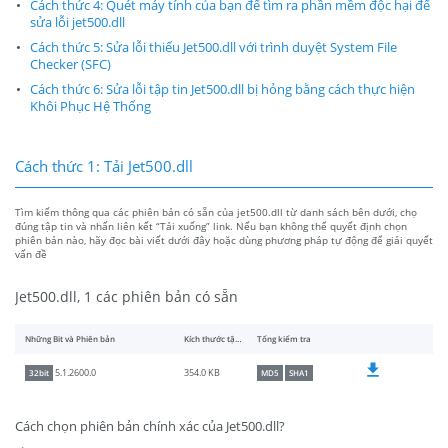
Cách thức 4: Quét máy tính của bạn để tìm ra phần mềm độc hại để
sửa lỗi jet500.dll
Cách thức 5: Sửa lỗi thiếu Jet500.dll với trình duyệt System File
Checker (SFC)
Cách thức 6: Sửa lỗi tập tin Jet500.dll bị hỏng bằng cách thực hiện
Khôi Phục Hệ Thống
Cách thức 1: Tải Jet500.dll
Tìm kiếm thông qua các phiên bản có sẵn của jet500.dll từ danh sách bên dưới, chọ
đúng tập tin và nhấn liên kết “Tải xuống” link. Nếu bạn không thể quyết định chọn
phiên bản nào, hãy đọc bài viết dưới đây hoặc dùng phương pháp tự động để giải quyết
vấn đề
Jet500.dll, 1 các phiên bản có sẵn
Những Bit và Phiên bản
Kích thước tập tin
Tổng kiểm tra
354.0 KB
5.1.2600.0
32bit
MD5
SHA1
Cách chọn phiên bản chính xác của Jet500.dll?