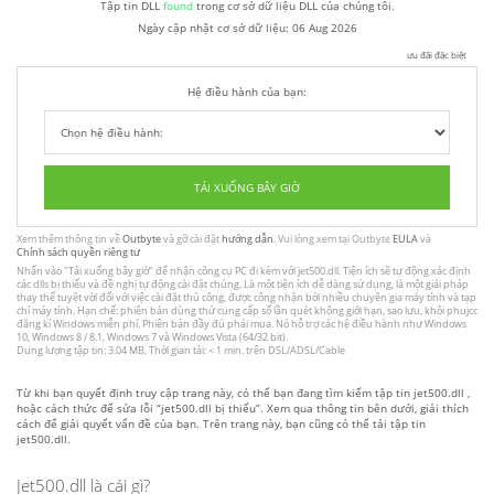
Tập tin DLL
found
trong cơ sở dữ liệu DLL của chúng tôi.
Ngày cập nhật cơ sở dữ liệu:
06 Aug 2026
ưu đãi đặc biệt
Hệ điều hành của bạn:
TẢI XUỐNG BÂY GIỜ
Xem thêm thông tin về
Outbyte
và gỡ cài đặt
hướng dẫn
. Vui lòng xem tại Outbyte
EULA
và
Chính sách quyền riêng tư
Nhấn vào
"Tải xuống bây giờ"
để nhận công cụ PC đi kèm với jet500.dll. Tiện ích sẽ tự động xác định
các dlls bị thiếu và đề nghị tự động cài đặt chúng. Là một tiện ích dễ dàng sử dụng, là một giải pháp
thay thế tuyệt vời đối với việc cài đặt thủ công, được công nhận bởi nhiều chuyên gia máy tính và tạp
chí máy tính. Hạn chế: phiên bản dùng thử cung cấp số lần quét không giới hạn, sao lưu, khôi phujcc
đăng kí Windows miễn phí. Phiên bản đầy đủ phải mua. Nó hỗ trợ các hệ điều hành như Windows
10, Windows 8 / 8.1, Windows 7 và Windows Vista (64/32 bit).
Dung lượng tập tin: 3.04 MB, Thời gian tải: < 1 min. trên DSL/ADSL/Cable
Từ khi bạn quyết định truy cập trang này, có thể bạn đang tìm kiếm tập tin jet500.dll ,
hoặc cách thức để sửa lỗi “jet500.dll bị thiếu”. Xem qua thông tin bên dưới, giải thích
cách để giải quyết vấn đề của bạn. Trên trang này, bạn cũng có thể tải tập tin
jet500.dll.
Jet500.dll là cái gì?