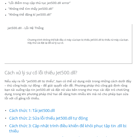
“Lỗi điểm truy cập thủ tục jet500.dll error”
“Không thể tìm thấy jet500.dll”
“Không thể đăng kí jet500.dll”
jet500.dll - Lỗi Hệ Thống
Chương trình không thể bắt đầu vì máy của bạn bị thiếu jet500.dll bị thiếu từ máy của bạn.
Hãy thử cài đặt lại để xử lý sự cố.
Cách xử lý sự cố lỗi thiếu Jet500.dll?
Nếu xảy ra lỗi “jet500.dll bị thiếu”, bạn có thể sử dụng một trong những cách dưới đây
– thủ công hoặc tự động – để giải quyết vấn đề. Phương pháp thủ công giả định rằng
bạn tải xuống tập tin jet500.dll và đặt nó vào bên trong thư mục cài đặt trò chơi/ứng
dụng, trong khi phương pháp thứ hai dễ dàng hơn nhiều khi mà nó cho phép bạn sửa
lỗi với cố gắng tối thiểu.
Cách thức 1: Tải Jet500.dll
Cách thức 2: Sửa lỗi thiếu Jet500.dll tự động
Cách thức 3: Cập nhật trình điều khiển để khôi phục tập tin .dll bị
thiếu