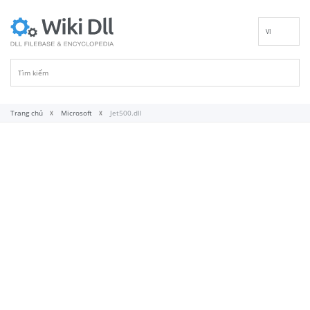
VI
EN
DE
ES
FR
Trang chủ
Microsoft
Jet500.dll
IT
PT
RU
ID
NL
NN
SV
FI