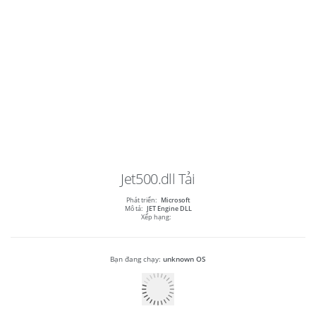
Jet500.dll
Tải
Phát triển:
Microsoft
Mô tả:
JET Engine DLL
Xếp hạng:
Bạn đang chạy:
unknown OS