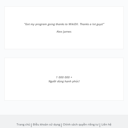
”Got my program going thanks to WikiDll. Thanks a lot guys!”
Alex James
1 000 000 +
Người dùng hạnh phúc!
Trang chủ
Điều khoản sử dụng
Chính sách quyền riêng tư
Liên hệ