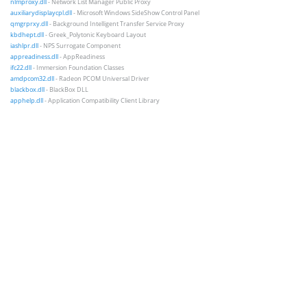
nlmproxy.dll
- Network List Manager Public Proxy
auxiliarydisplaycpl.dll
- Microsoft Windows SideShow Control Panel
qmgrprxy.dll
- Background Intelligent Transfer Service Proxy
kbdhept.dll
- Greek_Polytonic Keyboard Layout
iashlpr.dll
- NPS Surrogate Component
appreadiness.dll
- AppReadiness
ifc22.dll
- Immersion Foundation Classes
amdpcom32.dll
- Radeon PCOM Universal Driver
blackbox.dll
- BlackBox DLL
apphelp.dll
- Application Compatibility Client Library