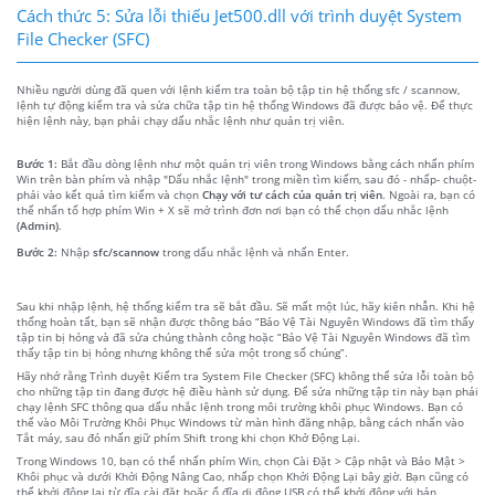
Cách thức 5: Sửa lỗi thiếu Jet500.dll với trình duyệt System
File Checker (SFC)
Nhiều người dùng đã quen với lệnh kiểm tra toàn bộ tập tin hệ thống sfc / scannow,
lệnh tự động kiểm tra và sửa chữa tập tin hệ thống Windows đã được bảo vệ. Để thực
hiện lệnh này, bạn phải chạy dấu nhắc lệnh như quản trị viên.
Bước 1:
Bắt đầu dòng lệnh như một quản trị viên trong Windows bằng cách nhấn phím
Win trên bàn phím và nhập "Dấu nhắc lệnh" trong miền tìm kiếm, sau đó - nhấp- chuột-
phải vào kết quả tìm kiếm và chọn
Chạy với tư cách của quản trị viên
. Ngoài ra, bạn có
thể nhấn tổ hợp phím Win + X sẽ mở trình đơn nơi bạn có thể chọn dấu nhắc lệnh
(Admin)
.
Bước 2:
Nhập
sfc/scannow
trong dấu nhắc lệnh và nhấn Enter.
Sau khi nhập lệnh, hệ thống kiểm tra sẽ bắt đầu. Sẽ mất một lúc, hãy kiên nhẫn. Khi hệ
thống hoàn tất, bạn sẽ nhận được thông báo “Bảo Vệ Tài Nguyên Windows đã tìm thấy
tập tin bị hỏng và đã sửa chúng thành công hoặc “Bảo Vệ Tài Nguyên Windows đã tìm
thấy tập tin bị hỏng nhưng không thể sửa một trong số chúng”.
Hãy nhớ rằng Trình duyệt Kiểm tra System File Checker (SFC) không thể sửa lỗi toàn bộ
cho những tập tin đang được hệ điều hành sử dụng. Để sửa những tập tin này bạn phải
chạy lệnh SFC thông qua dấu nhắc lệnh trong môi trường khôi phục Windows. Bạn có
thể vào Môi Trường Khôi Phục Windows từ màn hình đăng nhập, bằng cách nhấn vào
Tắt máy, sau đó nhấn giữ phím Shift trong khi chọn Khở Động Lại.
Trong Windows 10, bạn có thể nhấn phím Win, chọn Cài Đặt > Cập nhật và Bảo Mật >
Khôi phục và dưới Khởi Động Nâng Cao, nhấp chọn Khởi Động Lại bây giờ. Bạn cũng có
thể khởi động lại từ đĩa cài đặt hoặc ổ đĩa di động USB có thể khởi động với bản