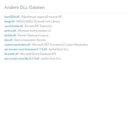
Andere DLL-Dateien
hpc6300t.dll
- Обработчик заданий печати HP
libegl.dll
- ANGLE libEGL Dynamic Link Library
rpcrtremote.dll
- Remote RPC Extension
authui.dll
- Windows Authentication UI
kbdda.dll
- Danish Keyboard Layout
das.dll
- Device Association Service
custommarshalers.dll
- Microsoft .NET Framework Custom Marshalers
api-ms-win-core-timezone-l1-1-0.dll
- ApiSet Stub DLL
directdb.dll
- Microsoft Direct Database API
api-ms-win-core-file-l2-1-0.dll
- ApiSet Stub DLL