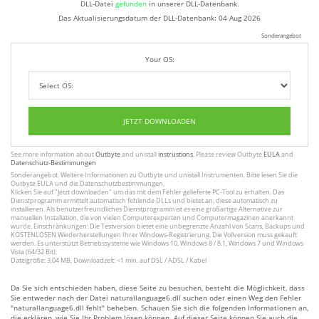
DLL-Datei
gefunden
in unserer DLL-Datenbank.
Das Aktualisierungsdatum der DLL-Datenbank:
04 Aug 2026
Sonderangebot
Your OS:
JETZT DOWNLOADEN
See more information about
Outbyte
and unistall
instrustions
. Please review Outbyte
EULA
and
Datenschutz-Bestimmungen
Sonderangebot. Weitere Informationen zu
Outbyte
und unistall
Instrumenten
. Bitte lesen Sie die
Outbyte
EULA
und
die Datenschutzbestimmungen
.
Klicken Sie auf
"Jetzt downloaden"
um das mit dem Fehler gelieferte PC-Tool zu erhalten. Das
Dienstprogramm ermittelt automatisch fehlende DLLs und bietet an, diese automatisch zu
installieren. Als benutzerfreundliches Dienstprogramm ist es eine großartige Alternative zur
manuellen Installation, die von vielen Computerexperten und Computermagazinen anerkannt
wurde. Einschränkungen: Die Testversion bietet eine unbegrenzte Anzahl von Scans, Backups und
KOSTENLOSEN Wiederherstellungen Ihrer Windows-Registrierung. Die Vollversion muss gekauft
werden. Es unterstützt Betriebssysteme wie Windows 10, Windows 8 / 8.1, Windows 7 und Windows
Vista (64/32 Bit).
Dateigröße: 3,04 MB, Downloadzeit: <1 min. auf DSL / ADSL / Kabel
Da Sie sich entschieden haben, diese Seite zu besuchen, besteht die Möglichkeit, dass
Sie entweder nach der Datei naturallanguage6.dll suchen oder einen Weg den Fehler
"naturallanguage6.dll fehlt" beheben. Schauen Sie sich die folgenden Informationen an,
die erklären, wie Sie Ihr Problem lösen können. Auf dieser Seite können Sie auch die