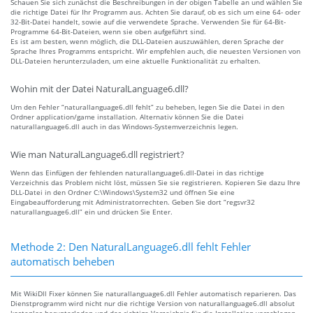
Schauen Sie sich zunächst die Beschreibungen in der obigen Tabelle an und wählen Sie
die richtige Datei für Ihr Programm aus. Achten Sie darauf, ob es sich um eine 64- oder
32-Bit-Datei handelt, sowie auf die verwendete Sprache. Verwenden Sie für 64-Bit-
Programme 64-Bit-Dateien, wenn sie oben aufgeführt sind.
Es ist am besten, wenn möglich, die DLL-Dateien auszuwählen, deren Sprache der
Sprache Ihres Programms entspricht. Wir empfehlen auch, die neuesten Versionen von
DLL-Dateien herunterzuladen, um eine aktuelle Funktionalität zu erhalten.
Wohin mit der Datei NaturalLanguage6.dll?
Um den Fehler “naturallanguage6.dll fehlt” zu beheben, legen Sie die Datei in den
Ordner application/game installation. Alternativ können Sie die Datei
naturallanguage6.dll auch in das Windows-Systemverzeichnis legen.
Wie man NaturalLanguage6.dll registriert?
Wenn das Einfügen der fehlenden naturallanguage6.dll-Datei in das richtige
Verzeichnis das Problem nicht löst, müssen Sie sie registrieren. Kopieren Sie dazu Ihre
DLL-Datei in den Ordner C:\Windows\System32 und öffnen Sie eine
Eingabeaufforderung mit Administratorrechten. Geben Sie dort “regsvr32
naturallanguage6.dll” ein und drücken Sie Enter.
Methode 2: Den NaturalLanguage6.dll fehlt Fehler
automatisch beheben
Mit WikiDll Fixer können Sie naturallanguage6.dll Fehler automatisch reparieren. Das
Dienstprogramm wird nicht nur die richtige Version von naturallanguage6.dll absolut