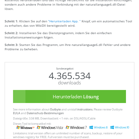
kostenlos herunterladen und das richtige Verzeichnis für die Installation vorschlagen,
sondern auch andere Probleme in Verbindung mit der naturallanguage6.dll-Datei
lösen.
Schritt 1:
Klicken Sie auf den
“Herunterladen App. ”
Knopf, um ein automatisches Tool
zu erhalten, das von WikiDll bereitgestellt wird.
Schritt 2:
Installieren Sie das Dienstprogramm, indem Sie den einfachen
Installationsanweisungen folgen.
Schritt 3:
Starten Sie das Programm, um Ihre naturallanguage6.dll Fehler und andere
Probleme zu beheben.
Sonderangebot
4.365.534
downloads
Herunterladen
Lösung
See more information about
Outbyte
and unistall
instrustions
. Please review Outbyte
EULA
and
Datenschutz-Bestimmungen
Dateigröße: 3.04 MB, Downloadzeit: < 1 min. on DSL/ADSL/Cable
Dieses Tool ist kompatibel mit:
Limitations: trial version offers an unlimited number of scans, backup, restore of your
windows registry for FREE. Full version must be purchased.