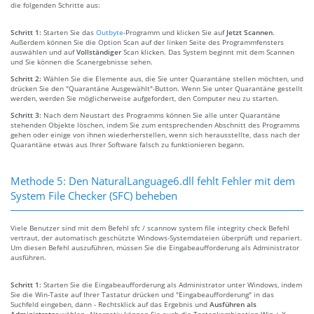
die folgenden Schritte aus:
Schritt 1:
Starten Sie das
Outbyte
-Programm und klicken Sie auf
Jetzt Scannen
.
Außerdem können Sie die Option Scan auf der linken Seite des Programmfensters
auswählen und auf
Vollständiger
Scan klicken. Das System beginnt mit dem Scannen
und Sie können die Scanergebnisse sehen.
Schritt 2:
Wählen Sie die Elemente aus, die Sie unter Quarantäne stellen möchten, und
drücken Sie den "Quarantäne Ausgewählt"-Button. Wenn Sie unter Quarantäne gestellt
werden, werden Sie möglicherweise aufgefordert, den Computer neu zu starten.
Schritt 3:
Nach dem Neustart des Programms können Sie alle unter Quarantäne
stehenden Objekte löschen, indem Sie zum entsprechenden Abschnitt des Programms
gehen oder einige von ihnen wiederherstellen, wenn sich herausstellte, dass nach der
Quarantäne etwas aus Ihrer Software falsch zu funktionieren begann.
Methode 5: Den NaturalLanguage6.dll fehlt Fehler mit dem
System File Checker (SFC) beheben
Viele Benutzer sind mit dem Befehl sfc / scannow system file integrity check Befehl
vertraut, der automatisch geschützte Windows-Systemdateien überprüft und repariert.
Um diesen Befehl auszuführen, müssen Sie die Eingabeaufforderung als Administrator
ausführen.
Schritt 1:
Starten Sie die Eingabeaufforderung als Administrator unter Windows, indem
Sie die Win-Taste auf Ihrer Tastatur drücken und "Eingabeaufforderung" in das
Suchfeld eingeben, dann - Rechtsklick auf das Ergebnis und
Ausführen als
Administrator
wählen. Alternativ können Sie auch die Tastenkombination Win + X