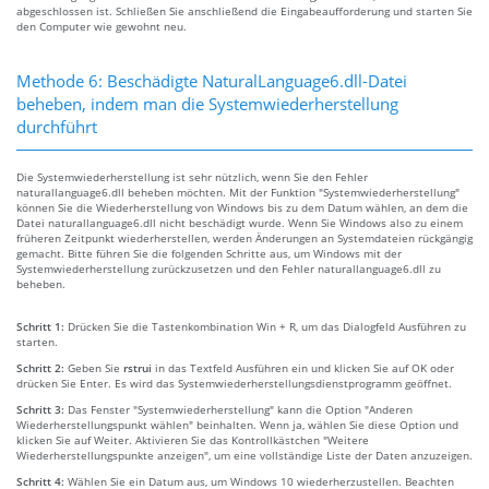
abgeschlossen ist. Schließen Sie anschließend die Eingabeaufforderung und starten Sie
den Computer wie gewohnt neu.
Methode 6: Beschädigte NaturalLanguage6.dll-Datei
beheben, indem man die Systemwiederherstellung
durchführt
Die Systemwiederherstellung ist sehr nützlich, wenn Sie den Fehler
naturallanguage6.dll beheben möchten. Mit der Funktion "Systemwiederherstellung"
können Sie die Wiederherstellung von Windows bis zu dem Datum wählen, an dem die
Datei naturallanguage6.dll nicht beschädigt wurde. Wenn Sie Windows also zu einem
früheren Zeitpunkt wiederherstellen, werden Änderungen an Systemdateien rückgängig
gemacht. Bitte führen Sie die folgenden Schritte aus, um Windows mit der
Systemwiederherstellung zurückzusetzen und den Fehler naturallanguage6.dll zu
beheben.
Schritt 1:
Drücken Sie die Tastenkombination Win + R, um das Dialogfeld Ausführen zu
starten.
Schritt 2:
Geben Sie
rstrui
in das Textfeld Ausführen ein und klicken Sie auf OK oder
drücken Sie Enter. Es wird das Systemwiederherstellungsdienstprogramm geöffnet.
Schritt 3:
Das Fenster "Systemwiederherstellung" kann die Option "Anderen
Wiederherstellungspunkt wählen" beinhalten. Wenn ja, wählen Sie diese Option und
klicken Sie auf Weiter. Aktivieren Sie das Kontrollkästchen "Weitere
Wiederherstellungspunkte anzeigen", um eine vollständige Liste der Daten anzuzeigen.
Schritt 4:
Wählen Sie ein Datum aus, um Windows 10 wiederherzustellen. Beachten