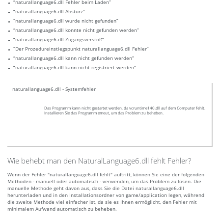
“naturallanguage6.dll Fehler beim Laden”
“naturallanguage6.dll Absturz”
“naturallanguage6.dll wurde nicht gefunden”
“naturallanguage6.dll konnte nicht gefunden werden”
“naturallanguage6.dll Zugangsverstoß”
“Der Prozedureinstiegspunkt naturallanguage6.dll Fehler”
“naturallanguage6.dll kann nicht gefunden werden”
“naturallanguage6.dll kann nicht registriert werden”
naturallanguage6.dll - Systemfehler
Das Programm kann nicht gestartet werden, da vcruntime140.dll auf dem Computer fehlt.
Installieren Sie das Programm emeut, um das Problem zu beheben.
Wie behebt man den NaturalLanguage6.dll fehlt Fehler?
Wenn der Fehler "naturallanguage6.dll fehlt" auftritt, können Sie eine der folgenden
Methoden - manuell oder automatisch - verwenden, um das Problem zu lösen. Die
manuelle Methode geht davon aus, dass Sie die Datei naturallanguage6.dll
herunterladen und in den Installationsordner von game/application legen, während
die zweite Methode viel einfacher ist, da sie es Ihnen ermöglicht, den Fehler mit
minimalem Aufwand automatisch zu beheben.