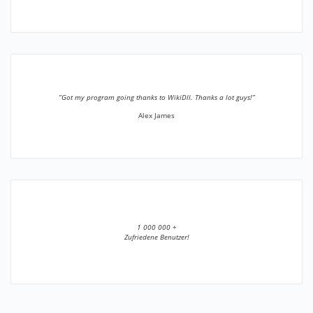
”Got my program going thanks to WikiDll. Thanks a lot guys!”
Alex James
1 000 000 +
Zufriedene Benutzer!