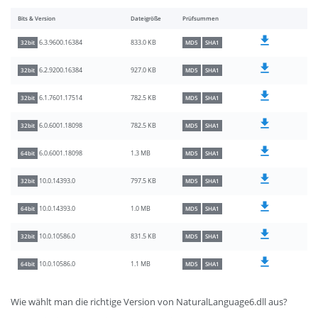
Bits & Version
Dateigröße
Prüfsummen
833.0 KB
6.3.9600.16384
32bit
MD5
SHA1
927.0 KB
6.2.9200.16384
32bit
MD5
SHA1
782.5 KB
6.1.7601.17514
32bit
MD5
SHA1
782.5 KB
6.0.6001.18098
32bit
MD5
SHA1
1.3 MB
6.0.6001.18098
64bit
MD5
SHA1
797.5 KB
10.0.14393.0
32bit
MD5
SHA1
1.0 MB
10.0.14393.0
64bit
MD5
SHA1
831.5 KB
10.0.10586.0
32bit
MD5
SHA1
1.1 MB
10.0.10586.0
64bit
MD5
SHA1
Wie wählt man die richtige Version von NaturalLanguage6.dll aus?