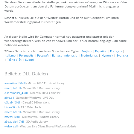
Sie, dass Sie einen Wiederherstellungspunkt auswählen müssen, der Windows auf das
Datum zurückstellt, an dem die Fehlermeldung vcruntime140.dll nicht angezeigt
wurde.
Schritt 5:
Klicken Sie auf den "Weiter"-Button und dann auf "Beenden", um Ihren
Wiederherstellungspunkt zu bestätigen.
An dieser Stelle wird Ihr Computer normal neu gestartet und startet mit der
wiederhergestellten Version von Windows, und der Fehler naturallanguage6.dll sollte
behoben werden.
TDiese Seite ist auch in anderen Sprachen verfügbar:
English
|
Español
|
Français
|
Italiano
|
Português
|
Русский
|
Bahasa Indonesia
|
Nederlands
|
Nynorsk
|
Svenska
|
Tiếng Việt
|
Suomi
Beliebte DLL-Dateien
vcruntime140.dll
- Microsoft® C Runtime Library
msvcp140.dll
- Microsoft® C Runtime Library
d3dcompiler_43.dll
- Direct3D HLSL Compiler
xlive.dll
- Games for Windows - LIVE DLL
d3dx9_43.dll
- Direct3D 9 Extensions
binkw32.dll
- RAD Video Tools
msvcp120.dll
- Microsoft® C Runtime Library
msvcr110.dll
- Microsoft® C Runtime Library
x3daudio1_7.dll
- 3D Audio Library
wldcore.dll
- Windows Live Client Shared Platform Module