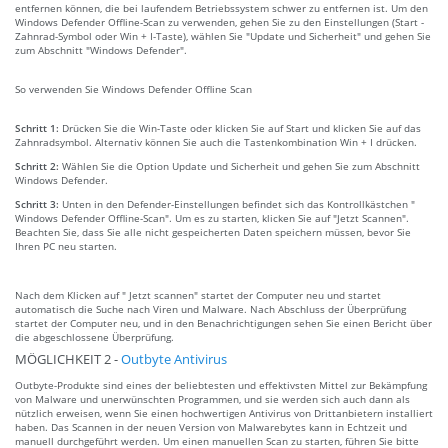
entfernen können, die bei laufendem Betriebssystem schwer zu entfernen ist. Um den
Windows Defender Offline-Scan zu verwenden, gehen Sie zu den Einstellungen (Start -
Zahnrad-Symbol oder Win + I-Taste), wählen Sie "Update und Sicherheit" und gehen Sie
zum Abschnitt "Windows Defender".
So verwenden Sie Windows Defender Offline Scan
Schritt 1:
Drücken Sie die Win-Taste oder klicken Sie auf Start und klicken Sie auf das
Zahnradsymbol. Alternativ können Sie auch die Tastenkombination Win + I drücken.
Schritt 2:
Wählen Sie die Option Update und Sicherheit und gehen Sie zum Abschnitt
Windows Defender.
Schritt 3:
Unten in den Defender-Einstellungen befindet sich das Kontrollkästchen "
Windows Defender Offline-Scan". Um es zu starten, klicken Sie auf "Jetzt Scannen".
Beachten Sie, dass Sie alle nicht gespeicherten Daten speichern müssen, bevor Sie
Ihren PC neu starten.
Nach dem Klicken auf " Jetzt scannen" startet der Computer neu und startet
automatisch die Suche nach Viren und Malware. Nach Abschluss der Überprüfung
startet der Computer neu, und in den Benachrichtigungen sehen Sie einen Bericht über
die abgeschlossene Überprüfung.
MÖGLICHKEIT 2 -
Outbyte Antivirus
Outbyte-Produkte sind eines der beliebtesten und effektivsten Mittel zur Bekämpfung
von Malware und unerwünschten Programmen, und sie werden sich auch dann als
nützlich erweisen, wenn Sie einen hochwertigen Antivirus von Drittanbietern installiert
haben. Das Scannen in der neuen Version von Malwarebytes kann in Echtzeit und
manuell durchgeführt werden. Um einen manuellen Scan zu starten, führen Sie bitte