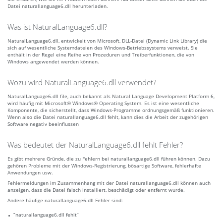
Datei naturallanguage6.dll herunterladen.
Was ist NaturalLanguage6.dll?
NaturalLanguage6.dll, entwickelt von Microsoft, DLL-Datei (Dynamic Link Library) die
sich auf wesentliche Systemdateien des Windows-Betriebssystems verweist. Sie
enthält in der Regel eine Reihe von Prozeduren und Treiberfunktionen, die von
Windows angewendet werden können.
Wozu wird NaturalLanguage6.dll verwendet?
NaturalLanguage6.dll file, auch bekannt als Natural Language Development Platform 6,
wird häufig mit Microsoft® Windows® Operating System. Es ist eine wesentliche
Komponente, die sicherstellt, dass Windows-Programme ordnungsgemäß funktionieren.
Wenn also die Datei naturallanguage6.dll fehlt, kann dies die Arbeit der zugehörigen
Software negativ beeinflussen
Was bedeutet der NaturalLanguage6.dll fehlt Fehler?
Es gibt mehrere Gründe, die zu Fehlern bei naturallanguage6.dll führen können. Dazu
gehören Probleme mit der Windows-Registrierung, bösartige Software, fehlerhafte
Anwendungen usw.
Fehlermeldungen im Zusammenhang mit der Datei naturallanguage6.dll können auch
anzeigen, dass die Datei falsch installiert, beschädigt oder entfernt wurde.
Andere häufige naturallanguage6.dll Fehler sind:
“naturallanguage6.dll fehlt”