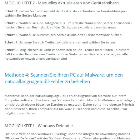
MÖGLICHKEIT 2 - Manuelles Aktualisieren Von Gerätetreibern
Schritt 1:
Gehen Sie zum Suchfeld der Taskleiste - schreiben Sie Geräte-Manager -
wählen Sie Geräte-Manager
Schritt 2:
Wählen Sie eine Kategorie aus, um sich die Namen der Geräte anzusehen -
machen Sie einen Rechtsklick auf das Gerät, das aktualisiert werden muss
Schritt 3:
Wählen Sie Automatisch nach aktualisierter Treibersoftware suchen
Schritt 4:
Schauen Sie sich Treiber aktualisieren an und wählen Sie es aus
Schritt 5:
Möglicherweise kann Windows den neuen Treiber nicht finden. In diesem
Fall kann der Benutzer den Treiber auf der Website des Herstellers sehen, wo alle
notwendigen Anweisungen verfügbar sind
Methode 4: Scannen Sie Ihren PC auf Malware, um den
naturallanguage6.dll-Fehler zu beheben
Manchmal kann der naturallanguage6.dll-Fehler aufgrund von Malware auf Ihrem
Computer auftreten. Die bösartige Software kann absichtlich DLL-Dateien beschädigen,
um sie durch eigene bösartige Dateien zu ersetzen. Daher sollte Ihre oberste Priorität
darin bestehen, Ihren Computer auf Malware zu scannen und diese so schnell wie
möglich zu entfernen.
MÖGLICHKEIT 1 - Windows Defender
Die neue Version von Windows 10 verfügt über eine integrierte Anwendung namens
"Windows Defender"
, mit der Sie Ihren Computer auf Viren überprüfen und Malware