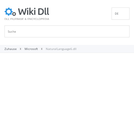
DE
EN
ES
FR
IT
Zuhause
Microsoft
NaturalLanguage6.dll
PT
RU
ID
NL
NN
SV
VI
FI