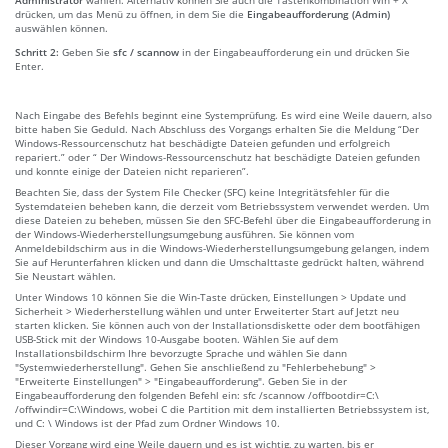
drücken, um das Menü zu öffnen, in dem Sie die
Eingabeaufforderung (Admin)
auswählen können.
Schritt 2:
Geben Sie
sfc / scannow
in der Eingabeaufforderung ein und drücken Sie
Enter.
Nach Eingabe des Befehls beginnt eine Systemprüfung. Es wird eine Weile dauern, also
bitte haben Sie Geduld. Nach Abschluss des Vorgangs erhalten Sie die Meldung “Der
Windows-Ressourcenschutz hat beschädigte Dateien gefunden und erfolgreich
repariert.” oder “ Der Windows-Ressourcenschutz hat beschädigte Dateien gefunden
und konnte einige der Dateien nicht reparieren”.
Beachten Sie, dass der System File Checker (SFC) keine Integritätsfehler für die
Systemdateien beheben kann, die derzeit vom Betriebssystem verwendet werden. Um
diese Dateien zu beheben, müssen Sie den SFC-Befehl über die Eingabeaufforderung in
der Windows-Wiederherstellungsumgebung ausführen. Sie können vom
Anmeldebildschirm aus in die Windows-Wiederherstellungsumgebung gelangen, indem
Sie auf Herunterfahren klicken und dann die Umschalttaste gedrückt halten, während
Sie Neustart wählen.
Unter Windows 10 können Sie die Win-Taste drücken, Einstellungen > Update und
Sicherheit > Wiederherstellung wählen und unter Erweiterter Start auf Jetzt neu
starten klicken. Sie können auch von der Installationsdiskette oder dem bootfähigen
USB-Stick mit der Windows 10-Ausgabe booten. Wählen Sie auf dem
Installationsbildschirm Ihre bevorzugte Sprache und wählen Sie dann
"Systemwiederherstellung". Gehen Sie anschließend zu "Fehlerbehebung" >
"Erweiterte Einstellungen" > "Eingabeaufforderung". Geben Sie in der
Eingabeaufforderung den folgenden Befehl ein: sfc /scannow /offbootdir=C:\
/offwindir=C:\Windows, wobei C die Partition mit dem installierten Betriebssystem ist,
und C: \ Windows ist der Pfad zum Ordner Windows 10.
Dieser Vorgang wird eine Weile dauern und es ist wichtig, zu warten, bis er