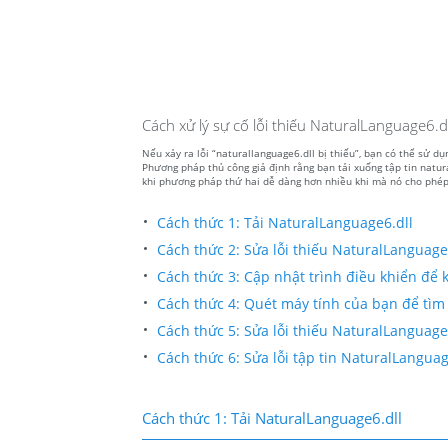
Cách xử lý sự cố lỗi thiếu NaturalLanguage6.dl
Nếu xảy ra lỗi “naturallanguage6.dll bị thiếu”, bạn có thể sử d
Phương pháp thủ công giả định rằng bạn tải xuống tập tin natur
khi phương pháp thứ hai dễ dàng hơn nhiều khi mà nó cho phép b
Cách thức 1: Tải NaturalLanguage6.dll
Cách thức 2: Sửa lỗi thiếu NaturalLanguage
Cách thức 3: Cập nhật trình điều khiển để kh
Cách thức 4: Quét máy tính của bạn để tìm
Cách thức 5: Sửa lỗi thiếu NaturalLanguage6
Cách thức 6: Sửa lỗi tập tin NaturalLangua
Cách thức 1: Tải NaturalLanguage6.dll