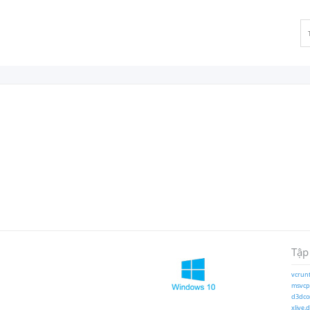
Tập
vcrunt
msvcp1
d3dcom
xlive.d