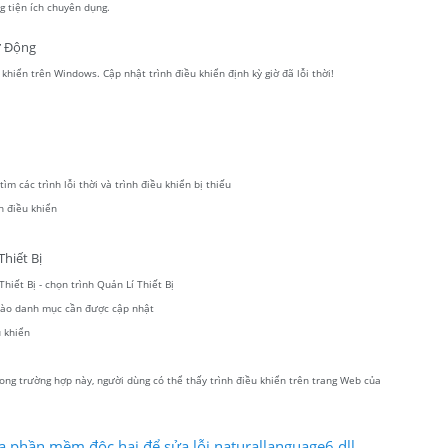
 tiện ích chuyên dụng.
ự Động
hiển trên Windows. Cập nhật trình điều khiển định kỳ giờ đã lỗi thời!
m các trình lỗi thời và trình điều khiển bị thiếu
h điều khiển
hiết Bị
hiết Bị - chọn trình Quản Lí Thiết Bị
 vào danh mục cần được cập nhật
 khiển
ong trường hợp này, người dùng có thể thấy trình điều khiển trên trang Web của
a phần mềm độc hại để sửa lỗi naturallanguage6.dll