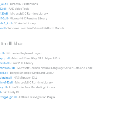
43.dll
- Direct3D 9 Extensions
2.dll
- RAD Video Tools
20.dll
- Microsoft® C Runtime Library
10.dll
- Microsoft® C Runtime Library
io1_7.dll
- 3D Audio Library
e.dll
- Windows Live Client Shared Platform Module
tin dll khác
dll
- Lithuanian Keyboard Layout
pnp.dll
- Microsoft DirectPlay NAT Helper UPnP
elib.dll
- Foxit PDF Library
icons0007.dll
- Microsoft German Natural Language Server Data and Code
e1.dll
- Bengali (Inscript) Keyboard Layout
plugin.dll
- NPS Migration DLL
ime140.dll
- Microsoft® C Runtime Library
xy.dll
- ActiveX Interface Marshaling Library
l
- FAT Utility DLL
migplugin.dll
- Offline Files Migration Plugin