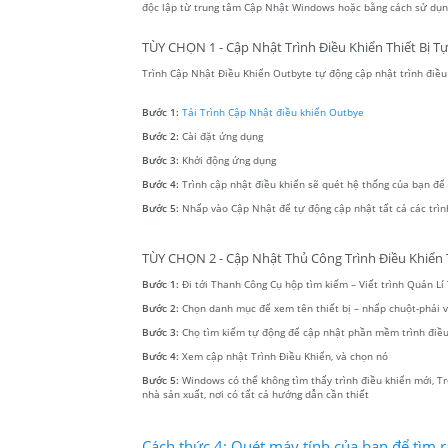
độc lập từ trung tâm Cập Nhật Windows hoặc bằng cách sử dụng
TÙY CHỌN 1 - Cập Nhật Trình Điều Khiển Thiết Bị T
Trình Cập Nhật Điều Khiển Outbyte tự động cập nhật trình điều k
Bước 1:
Tải Trình Cập Nhật điều khiển Outbye
Bước 2:
Cài đặt ứng dụng
Bước 3:
Khởi động ứng dụng
Bước 4:
Trình cập nhật điều khiển sẽ quét hệ thống của bạn để tì
Bước 5:
Nhấp vào Cập Nhật để tự động cập nhật tất cả các trìn
TÙY CHỌN 2 - Cập Nhật Thủ Công Trình Điều Khiển T
Bước 1:
Đi tới Thanh Công Cụ hộp tìm kiếm – Viết trình Quản Lí T
Bước 2:
Chọn danh mục để xem tên thiết bị – nhấp chuột-phải
Bước 3:
Chọ tìm kiếm tự động để cập nhật phần mềm trình điều
Bước 4:
Xem cập nhật Trình Điều Khiển, và chọn nó
Bước 5:
Windows có thể không tìm thấy trình điều khiển mới, Tr
nhà sản xuất, nơi có tất cả hướng dẫn cần thiết
Cách thức 4: Quét máy tính của bạn để tìm r