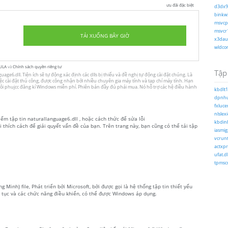
ưu đãi đặc biệt
d3dx9_
binkw3
msvcp1
msvcr1
TẢI XUỐNG BÂY GIỜ
x3daud
wldcor
ULA
và
Chính sách quyền riêng tư
Tập 
ge6.dll. Tiện ích sẽ tự động xác định các dlls bị thiếu và đề nghị tự động cài đặt chúng. Là
việc cài đặt thủ công, được công nhận bởi nhiều chuyên gia máy tính và tạp chí máy tính. Hạn
hôi phujcc đăng kí Windows miễn phí. Phiên bản đầy đủ phải mua. Nó hỗ trợ các hệ điều hành
kbdlt1.
dpnhu
fxlucen
nlslex
iếm tập tin naturallanguage6.dll , hoặc cách thức để sửa lỗi
kbdinb
i thích cách để giải quyết vấn đề của bạn. Trên trang này, bạn cũng có thể tải tập
iasmig
vcrunt
actxpr
ufat.dl
tpmscr
 Minh) file, Phát triển bởi Microsoft, bởi được gọi là hệ thống tập tin thiết yếu
tục và các chức năng điều khiển, có thể được Windows áp dụng.