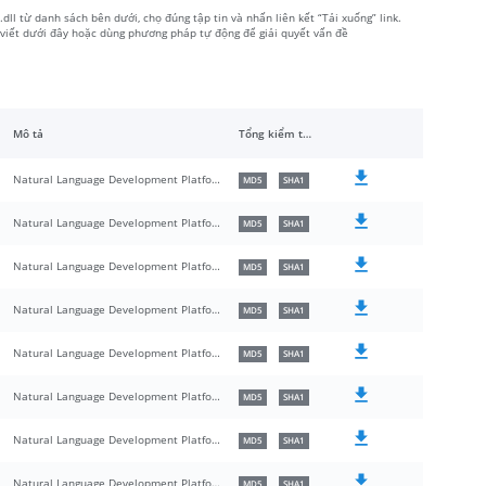
ll từ danh sách bên dưới, chọ đúng tập tin và nhấn liên kết “Tải xuống” link.
viết dưới đây hoặc dùng phương pháp tự động để giải quyết vấn đề
Mô tả
Tổng kiểm tra
Natural Language Development Platform 6
MD5
SHA1
Natural Language Development Platform 6
MD5
SHA1
Natural Language Development Platform 6
MD5
SHA1
Natural Language Development Platform 6
MD5
SHA1
Natural Language Development Platform 6
MD5
SHA1
Natural Language Development Platform 6
MD5
SHA1
Natural Language Development Platform 6
MD5
SHA1
Natural Language Development Platform 6
MD5
SHA1