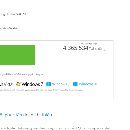
ung cấp bởi WikiDll.
ác vấn đề khác.
ưu đãi đặc biệt
4.365.534
Tải xuống
utbyte
EULA
và
Chính sách quyền riêng tư
 phí không giới hạn cho Windows đăng kí của bạn. Phiên bản đầy đủ phải mua.
 phục tập tin .dll bị thiếu
ho bộ điều hợp mạng, màn hình, máy in, etc., có thể được tải xuống và cài đặt