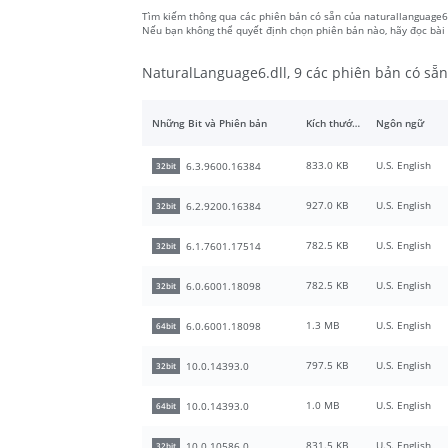
Tìm kiếm thông qua các phiên bản có sẵn của naturallanguage6.d
Nếu bạn không thể quyết định chọn phiên bản nào, hãy đọc bài 
NaturalLanguage6.dll, 9 các phiên bản có sẵn
Những Bit và Phiên bản
Kích thước tập tin
Ngôn ngữ
833.0 KB
U.S. English
6.3.9600.16384
32bit
927.0 KB
U.S. English
6.2.9200.16384
32bit
782.5 KB
U.S. English
6.1.7601.17514
32bit
782.5 KB
U.S. English
6.0.6001.18098
32bit
1.3 MB
U.S. English
6.0.6001.18098
64bit
797.5 KB
U.S. English
10.0.14393.0
32bit
1.0 MB
U.S. English
10.0.14393.0
64bit
831.5 KB
U.S. English
10.0.10586.0
32bit