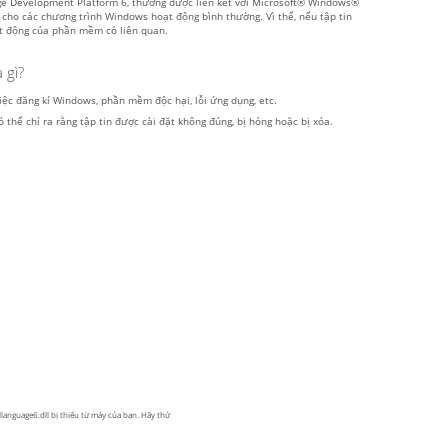
age Development Platform 6, thường được liên kết với Microsoft® Windows®
cho các chương trình Windows hoạt động bình thường. Vì thế, nếu tập tin
ạt động của phần mềm có liên quan.
 gì?
việc đăng kí Windows, phần mềm độc hại, lỗi ứng dụng, etc.
 thể chỉ ra rằng tập tin được cài đặt không đúng, bị hỏng hoặc bị xóa.
language6.dll bị thiếu từ máy của bạn. Hãy thử