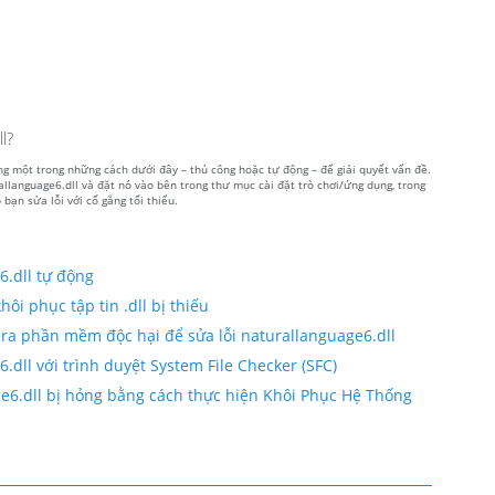
l?
ụng một trong những cách dưới đây – thủ công hoặc tự động – để giải quyết vấn đề.
allanguage6.dll và đặt nó vào bên trong thư mục cài đặt trò chơi/ứng dụng, trong
ạn sửa lỗi với cố gắng tối thiểu.
6.dll tự động
ôi phục tập tin .dll bị thiếu
 ra phần mềm độc hại để sửa lỗi naturallanguage6.dll
.dll với trình duyệt System File Checker (SFC)
ge6.dll bị hỏng bằng cách thực hiện Khôi Phục Hệ Thống