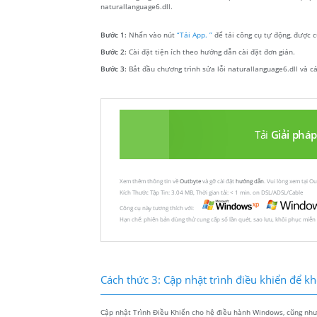
naturallanguage6.dll.
Bước 1:
Nhấn vào nút
“Tải App. ”
để tải công cụ tự động, được c
Bước 2:
Cài đặt tiện ích theo hướng dẫn cài đặt đơn giản.
Bước 3:
Bắt đầu chương trình sửa lỗi naturallanguage6.dll và c
Tải
Giải pháp
Xem thêm thông tin về
Outbyte
và gỡ cài đặt
hướng dẫn
. Vui lòng xem tại O
Kích Thước Tập Tin: 3.04 MB, Thời gian tải: < 1 min. on DSL/ADSL/Cable
Công cụ này tương thích với:
Hạn chế: phiên bản dùng thử cung cấp số lần quét, sao lưu, khôi phục miễn
Cách thức 3: Cập nhật trình điều khiển để khôi
Cập nhật Trình Điều Khiển cho hệ điều hành Windows, cũng như c