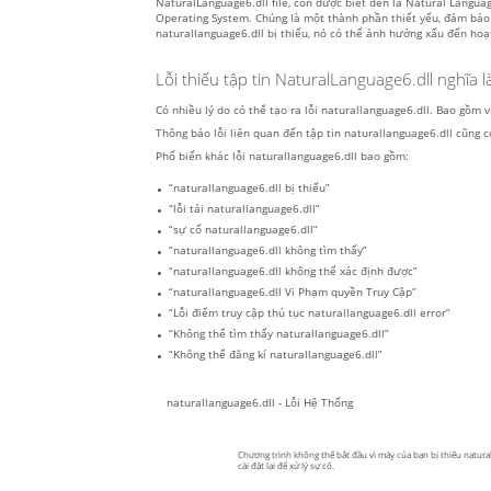
NaturalLanguage6.dll file, còn được biết đến là Natural Langu
Operating System. Chúng là một thành phần thiết yếu, đảm bảo 
naturallanguage6.dll bị thiếu, nó có thể ảnh hưởng xấu đến ho
Lỗi thiếu tập tin NaturalLanguage6.dll nghĩa là
Có nhiều lý do có thể tạo ra lỗi naturallanguage6.dll. Bao gồm 
Thông báo lỗi liên quan đến tập tin naturallanguage6.dll cũng có
Phổ biến khác lỗi naturallanguage6.dll bao gồm:
“naturallanguage6.dll bị thiếu”
“lỗi tải naturallanguage6.dll”
“sự cố naturallanguage6.dll”
“naturallanguage6.dll không tìm thấy”
“naturallanguage6.dll không thể xác định được”
“naturallanguage6.dll Vi Phạm quyền Truy Cập”
“Lỗi điểm truy cập thủ tục naturallanguage6.dll error”
“Không thể tìm thấy naturallanguage6.dll”
“Không thể đăng kí naturallanguage6.dll”
naturallanguage6.dll - Lỗi Hệ Thống
Chương trình không thể bắt đầu vì máy của bạn bị thiếu natural
cài đặt lại để xử lý sự cố.