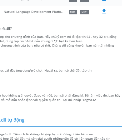
Natural Language Development Platform 6
MD5
SHA1
e6.dll?
ợp cho chương trình của bạn. Hãy chú ý xem nó là tập tin 64-, hay 32-bit, cũng
, dùng tập tin 64-bit nếu chúng được liệt kê bên trên.
 chương trình của bạn, nếu có thể. Chúng tôi cũng khuyên bạn nên tải những
mục cài đặt ứng dụng/trò chơi. Ngoài ra, bạn có thể đặt tập tin
h hợp không giải quyết được vấn đề, bạn sẽ phải đăng kí. Để làm việc đó, bạn hãy
 và mở dấu nhắc lệnh với quyền quản trị. Tại đó, nhập “regsvr32
.dll tự động
age6.dll. Tiện ích là không chỉ giúp bạn tải đúng phiên bản của
ù hợp để cài đặt mà còn giải quyết những vấn đề có liên quan đến tập tin