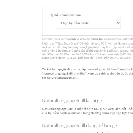
Hệ điều hành của bạn:
Xem thêm thông tin về
Outbyte
và gỡ cài đặt
hướng dẫn
. Vui lòng xem tại Outbyte
E
Nhấn vào
"Tải xuống bây giờ"
để nhận công cụ PC đi kèm với NaturalLangua
một tiện ích dễ dàng sử dụng, là một giải pháp thay thế tuyệt vời đối với 
chế: phiên bản dùng thử cung cấp số lần quét không giới hạn, sao lưu, k
như Windows 10, Windows 8 / 8.1, Windows 7 và Windows Vista (64/32 bit).
Dung lượng tập tin: 3.04 MB, Thời gian tải: < 1 min. trên DSL/ADSL/Cable
Từ khi bạn quyết định truy cập trang này, có thể bạn đang tìm k
“naturallanguage6.dll bị thiếu”. Xem qua thông tin bên dưới, giả
tin naturallanguage6.dll.
NaturalLanguage6.dll là cái gì?
NaturalLanguage6.dll là một tập tin DLL (Thư Viện Liên Kết Thông
của hệ điều hành Windows.Chúng thường chứa một tập hợp thủ 
NaturalLanguage6.dll dùng để làm gì?