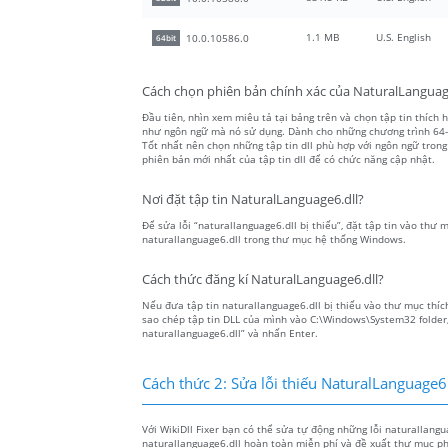
1.1 MB
U.S. English
10.0.10586.0
64bit
Cách chọn phiên bản chính xác của NaturalLanguag
Đầu tiên, nhìn xem miêu tả tại bảng trên và chọn tập tin thích h
như ngôn ngữ mà nó sử dụng. Dành cho những chương trình 64-bit
Tốt nhất nên chọn những tập tin dll phù hợp với ngôn ngữ trong
phiên bản mới nhất của tập tin dll để có chức năng cập nhật.
Nơi đặt tập tin NaturalLanguage6.dll?
Để sửa lỗi “naturallanguage6.dll bị thiếu”, đặt tập tin vào thư 
naturallanguage6.dll trong thư mục hệ thống Windows.
Cách thức đăng kí NaturalLanguage6.dll?
Nếu đưa tập tin naturallanguage6.dll bị thiếu vào thư mục thíc
sao chép tập tin DLL của mình vào C:\Windows\System32 folder,
naturallanguage6.dll” và nhấn Enter.
Cách thức 2: Sửa lỗi thiếu NaturalLanguage6
Với WikiDll Fixer bạn có thể sửa tự động những lỗi naturallangu
naturallanguage6.dll hoàn toàn miễn phí và đề xuất thư mục ph