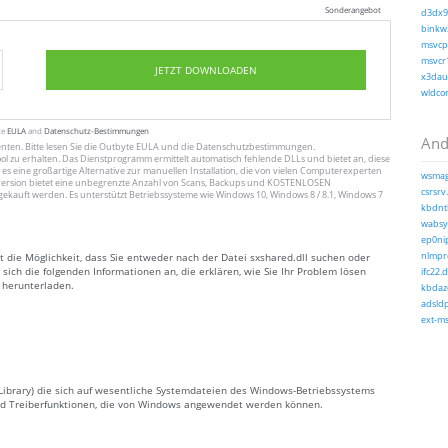
Sonderangebot
d3dx9_
binkw3
msvcp1
msvcr1
JETZT DOWNLOADEN
x3daud
wldcor
te
EULA
and
Datenschutz-Bestimmungen
And
enten
. Bitte lesen Sie die Outbyte
EULA
und
die Datenschutzbestimmungen
.
ol zu erhalten. Das Dienstprogramm ermittelt automatisch fehlende DLLs und bietet an, diese
 es eine großartige Alternative zur manuellen Installation, die von vielen Computerexperten
wsmag
ersion bietet eine unbegrenzte Anzahl von Scans, Backups und KOSTENLOSEN
csrsrv.
gekauft werden. Es unterstützt Betriebssysteme wie Windows 10, Windows 8 / 8.1, Windows 7
kbdntl
wabsyn
ep0nip
t die Möglichkeit, dass Sie entweder nach der Datei sxshared.dll suchen oder
nlmpro
sich die folgenden Informationen an, die erklären, wie Sie Ihr Problem lösen
ifc22.d
l herunterladen.
kbdaze
adsldp
ext-ms
k Library) die sich auf wesentliche Systemdateien des Windows-Betriebssystems
 und Treiberfunktionen, die von Windows angewendet werden können.