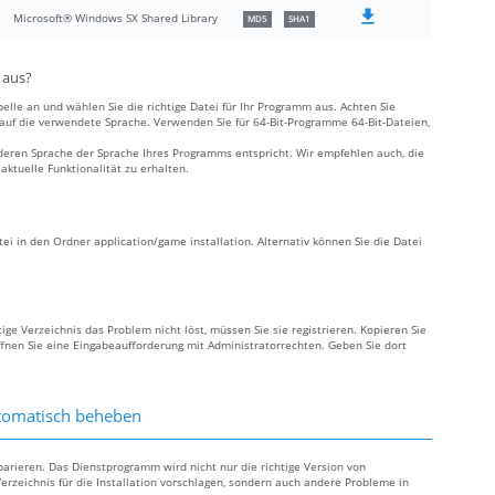
Microsoft® Windows SX Shared Library
MD5
SHA1
 aus?
elle an und wählen Sie die richtige Datei für Ihr Programm aus. Achten Sie
e auf die verwendete Sprache. Verwenden Sie für 64-Bit-Programme 64-Bit-Dateien,
deren Sprache der Sprache Ihres Programms entspricht. Wir empfehlen auch, die
ktuelle Funktionalität zu erhalten.
tei in den Ordner application/game installation. Alternativ können Sie die Datei
ige Verzeichnis das Problem nicht löst, müssen Sie sie registrieren. Kopieren Sie
fnen Sie eine Eingabeaufforderung mit Administratorrechten. Geben Sie dort
utomatisch beheben
eparieren. Das Dienstprogramm wird nicht nur die richtige Version von
Verzeichnis für die Installation vorschlagen, sondern auch andere Probleme in