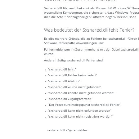
Sxshared.dll file, auch bekannt als Microsoft® Windows SX Shar
wesentliche Komponente, die sicherstellt, dass Windows-Progr
dies die Arbeit der zugehörigen Software negativ beeinflussen
Was bedeutet der Sxshared.dll fehlt Fehler?
Es gibt mehrere Gründe, die zu Fehlern bei sxshared.dll führe
Software, fehlerhafte Anwendungen usw.
Fehlermeldungen im Zusammenhang mit der Datei sxshared.dll kö
wurde.
Andere häufige sxshared.dll Fehler sind:
“sxshared.dll fehlt”
“sxshared.dll Fehler beim Laden”
“sxshared.dll Absturz”
“sxshared.dll wurde nicht gefunden”
“sxshared.dll konnte nicht gefunden werden”
“sxshared.dll Zugangsverstoß”
“Der Prozedureinstiegspunkt sxshared.dll Fehler”
“sxshared.dll kann nicht gefunden werden”
“sxshared.dll kann nicht registriert werden”
sxshared.dll - Systemfehler