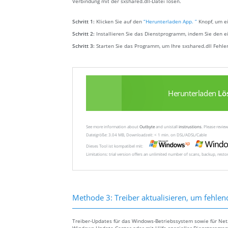
Verbindung mit der sxshared.dll-Datei lösen.
Schritt 1:
Klicken Sie auf den
“Herunterladen App. ”
Knopf, um ei
Schritt 2:
Installieren Sie das Dienstprogramm, indem Sie den e
Schritt 3:
Starten Sie das Programm, um Ihre sxshared.dll Fehl
Herunterladen
Lö
See more information about
Outbyte
and unistall
instrustions
. Please revi
Dateigröße: 3.04 MB, Downloadzeit: < 1 min. on DSL/ADSL/Cable
Dieses Tool ist kompatibel mit:
Limitations: trial version offers an unlimited number of scans, backup, rest
Methode 3: Treiber aktualisieren, um fehlen
Treiber-Updates für das Windows-Betriebssystem sowie für Ne