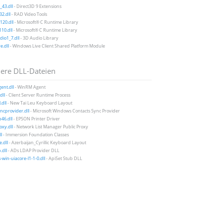
43.dll
- Direct3D 9 Extensions
2.dll
- RAD Video Tools
20.dll
- Microsoft® C Runtime Library
10.dll
- Microsoft® C Runtime Library
io1_7.dll
- 3D Audio Library
e.dll
- Windows Live Client Shared Platform Module
ere DLL-Dateien
ent.dll
- WinRM Agent
dll
- Client Server Runtime Process
.dll
- New Tai Leu Keyboard Layout
cprovider.dll
- Microsoft Windows Contacts Sync Provider
46.dll
- EPSON Printer Driver
xy.dll
- Network List Manager Public Proxy
ll
- Immersion Foundation Classes
.dll
- Azerbaijan_Cyrillic Keyboard Layout
.dll
- ADs LDAP Provider DLL
-win-uiacore-l1-1-0.dll
- ApiSet Stub DLL