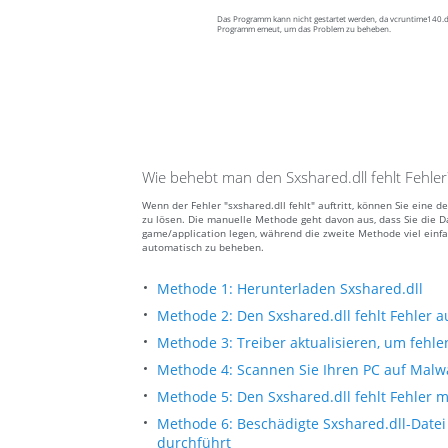
Das Programm kann nicht gestartet werden, da vcruntime140.dll
Programm emeut, um das Problem zu beheben.
Wie behebt man den Sxshared.dll fehlt Fehler
Wenn der Fehler "sxshared.dll fehlt" auftritt, können Sie ein
zu lösen. Die manuelle Methode geht davon aus, dass Sie die Da
game/application legen, während die zweite Methode viel einfa
automatisch zu beheben.
Methode 1: Herunterladen Sxshared.dll
Methode 2: Den Sxshared.dll fehlt Fehler
Methode 3: Treiber aktualisieren, um fehle
Methode 4: Scannen Sie Ihren PC auf Malw
Methode 5: Den Sxshared.dll fehlt Fehler 
Methode 6: Beschädigte Sxshared.dll-Date
durchführt