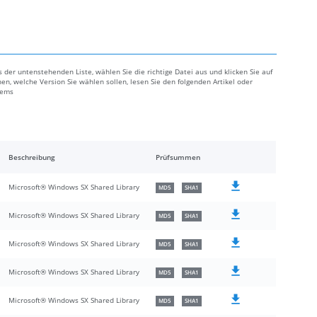
 der untenstehenden Liste, wählen Sie die richtige Datei aus und klicken Sie auf
en, welche Version Sie wählen sollen, lesen Sie den folgenden Artikel oder
lems
Beschreibung
Prüfsummen
Microsoft® Windows SX Shared Library
MD5
SHA1
Microsoft® Windows SX Shared Library
MD5
SHA1
Microsoft® Windows SX Shared Library
MD5
SHA1
Microsoft® Windows SX Shared Library
MD5
SHA1
Microsoft® Windows SX Shared Library
MD5
SHA1