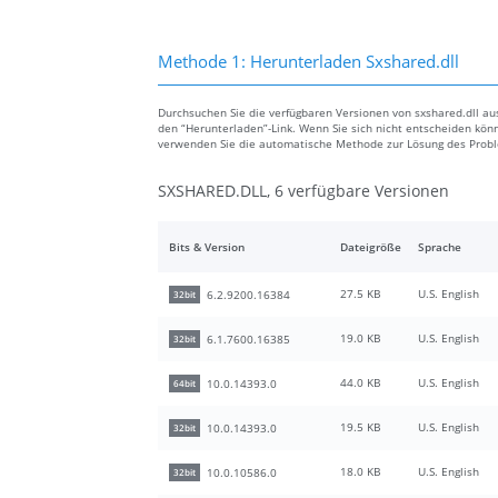
Methode 1: Herunterladen Sxshared.dll
Durchsuchen Sie die verfügbaren Versionen von sxshared.dll aus
den “Herunterladen”-Link. Wenn Sie sich nicht entscheiden könn
verwenden Sie die automatische Methode zur Lösung des Prob
SXSHARED.DLL, 6 verfügbare Versionen
Bits & Version
Dateigröße
Sprache
27.5 KB
U.S. English
6.2.9200.16384
32bit
19.0 KB
U.S. English
6.1.7600.16385
32bit
44.0 KB
U.S. English
10.0.14393.0
64bit
19.5 KB
U.S. English
10.0.14393.0
32bit
18.0 KB
U.S. English
10.0.10586.0
32bit