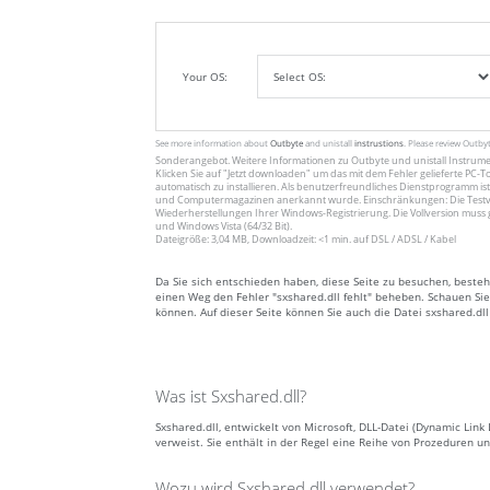
Your OS:
See more information about
Outbyte
and unistall
instrustions
. Please review Outby
Sonderangebot. Weitere Informationen zu
Outbyte
und unistall
Instrum
Klicken Sie auf
"Jetzt downloaden"
um das mit dem Fehler gelieferte PC-To
automatisch zu installieren. Als benutzerfreundliches Dienstprogramm ist
und Computermagazinen anerkannt wurde. Einschränkungen: Die Testv
Wiederherstellungen Ihrer Windows-Registrierung. Die Vollversion muss 
und Windows Vista (64/32 Bit).
Dateigröße: 3,04 MB, Downloadzeit: <1 min. auf DSL / ADSL / Kabel
Da Sie sich entschieden haben, diese Seite zu besuchen, besteh
einen Weg den Fehler "sxshared.dll fehlt" beheben. Schauen Sie 
können. Auf dieser Seite können Sie auch die Datei sxshared.dl
Was ist Sxshared.dll?
Sxshared.dll, entwickelt von Microsoft, DLL-Datei (Dynamic Lin
verweist. Sie enthält in der Regel eine Reihe von Prozeduren
Wozu wird Sxshared.dll verwendet?