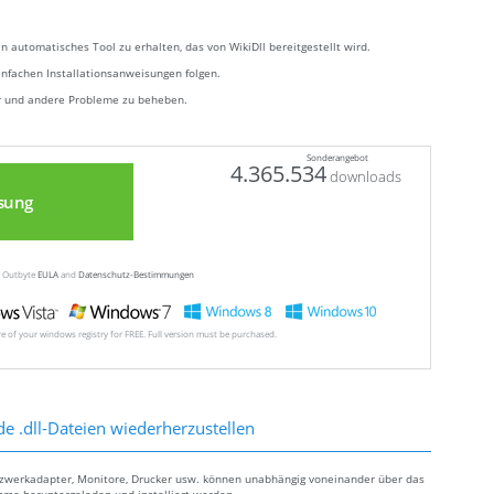
n automatisches Tool zu erhalten, das von WikiDll bereitgestellt wird.
infachen Installationsanweisungen folgen.
er und andere Probleme zu beheben.
Sonderangebot
4.365.534
downloads
sung
ew Outbyte
EULA
and
Datenschutz-Bestimmungen
ore of your windows registry for FREE. Full version must be purchased.
de .dll-Dateien wiederherzustellen
tzwerkadapter, Monitore, Drucker usw. können unabhängig voneinander über das