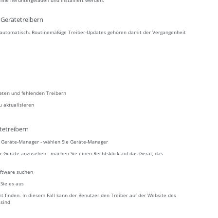
mme heruntergeladen und installiert werden.
Gerätetreibern
s automatisch. Routinemäßige Treiber-Updates gehören damit der Vergangenheit
teten und fehlenden Treibern
u aktualisieren
tetreibern
ie Geräte-Manager - wählen Sie Geräte-Manager
r Geräte anzusehen - machen Sie einen Rechtsklick auf das Gerät, das
oftware suchen
 Sie es aus
 finden. In diesem Fall kann der Benutzer den Treiber auf der Website des
 sind