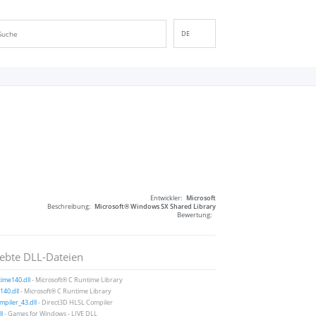
DE
EN
ES
FR
IT
PT
RU
ID
NL
Entwickler:
Microsoft
NN
Beschreibung:
Microsoft® Windows SX Shared Library
Bewertung:
SV
VI
iebte DLL-Dateien
FI
ime140.dll
- Microsoft® C Runtime Library
40.dll
- Microsoft® C Runtime Library
piler_43.dll
- Direct3D HLSL Compiler
ll
- Games for Windows - LIVE DLL