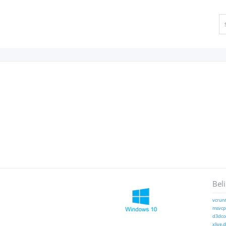
Bel
vcrunt
msvcp1
d3dcom
xlive.d