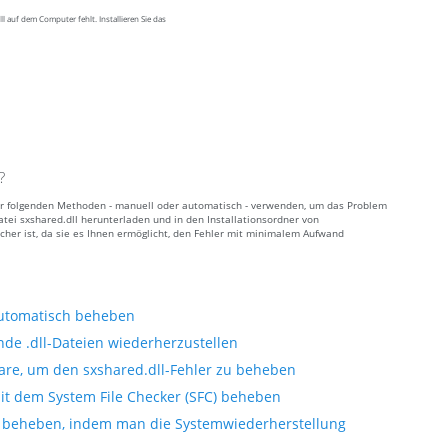
 auf dem Computer fehlt. Installieren Sie das
?
e der folgenden Methoden - manuell oder automatisch - verwenden, um das Problem
tei sxshared.dll herunterladen und in den Installationsordner von
cher ist, da sie es Ihnen ermöglicht, den Fehler mit minimalem Aufwand
 automatisch beheben
nde .dll-Dateien wiederherzustellen
are, um den sxshared.dll-Fehler zu beheben
mit dem System File Checker (SFC) beheben
i beheben, indem man die Systemwiederherstellung