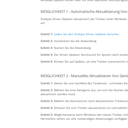
Windows Update Center oder mit Hilfe spezieller Dienstprogra
MÖGLICHKEIT 1 - Automatische Aktualisierung Von 
Outbyte Driver Updater aktualisiert die Treiber unter Window
an!
Schritt 1:
Laden Sie den Outbyte Driver Updater herunter
Schritt 2:
Installieren Sie die Anwendung
Schritt 3:
Starten Sie die Anwendung
Schritt 4:
Der Driver Updater durchsucht Ihr System nach veral
Schritt 5:
Klicken Sie auf Update, um alle Treiber automatisch z
MÖGLICHKEIT 2 - Manuelles Aktualisieren Von Gerä
Schritt 1:
Gehen Sie zum Suchfeld der Taskleiste - schreiben S
Schritt 2:
Wählen Sie eine Kategorie aus, um sich die Namen de
aktualisiert werden muss
Schritt 3:
Wählen Sie Automatisch nach aktualisierter Treibers
Schritt 4:
Schauen Sie sich Treiber aktualisieren an und wählen
Schritt 5:
Möglicherweise kann Windows den neuen Treiber nicht
Herstellers sehen, wo alle notwendigen Anweisungen verfügbar