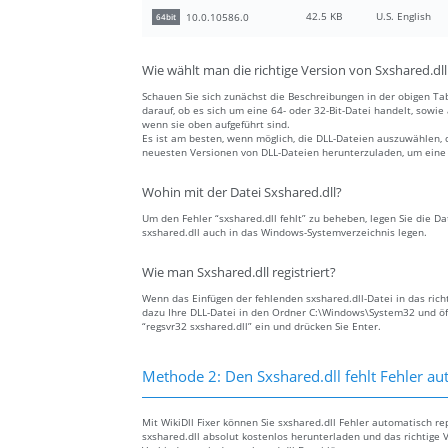
42.5 KB
U.S. English
10.0.10586.0
64bit
Wie wählt man die richtige Version von Sxshared.dll
Schauen Sie sich zunächst die Beschreibungen in der obigen Tab
darauf, ob es sich um eine 64- oder 32-Bit-Datei handelt, sowi
wenn sie oben aufgeführt sind.
Es ist am besten, wenn möglich, die DLL-Dateien auszuwählen, 
neuesten Versionen von DLL-Dateien herunterzuladen, um eine a
Wohin mit der Datei Sxshared.dll?
Um den Fehler “sxshared.dll fehlt” zu beheben, legen Sie die Da
sxshared.dll auch in das Windows-Systemverzeichnis legen.
Wie man Sxshared.dll registriert?
Wenn das Einfügen der fehlenden sxshared.dll-Datei in das richt
dazu Ihre DLL-Datei in den Ordner C:\Windows\System32 und öf
“regsvr32 sxshared.dll” ein und drücken Sie Enter.
Methode 2: Den Sxshared.dll fehlt Fehler a
Mit WikiDll Fixer können Sie sxshared.dll Fehler automatisch r
sxshared.dll absolut kostenlos herunterladen und das richtige 