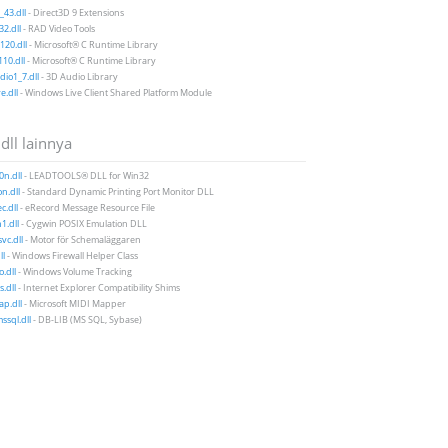
43.dll
- Direct3D 9 Extensions
2.dll
- RAD Video Tools
20.dll
- Microsoft® C Runtime Library
10.dll
- Microsoft® C Runtime Library
io1_7.dll
- 3D Audio Library
e.dll
- Windows Live Client Shared Platform Module
 dll lainnya
0n.dll
- LEADTOOLS® DLL for Win32
n.dll
- Standard Dynamic Printing Port Monitor DLL
c.dll
- eRecord Message Resource File
1.dll
- Cygwin POSIX Emulation DLL
vc.dll
- Motor för Schemaläggaren
ll
- Windows Firewall Helper Class
o.dll
- Windows Volume Tracking
s.dll
- Internet Explorer Compatibility Shims
p.dll
- Microsoft MIDI Mapper
sql.dll
- DB-LIB (MS SQL, Sybase)