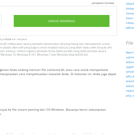
penawaran istimewa
d3dx9_
binkw3
msvcp1
msvcr1
UNDUH SEKARANG
x3daud
wldcor
tbyte
EULA
dan :kebijakan
File
.dll. Utilitas akan secara otomatis menentukan dll yang hilang dan menawarkan untuk
i adalah alternatif yang bagus untuk instalasi manual, yang telah diakui oleh banyak ahli
can, backup, restore registry windows Anda dalam jumlah yang tidak terbatas secara
lttwn1
 Windows 10, Windows 8 / 8.1, Windows 7 dan Windows Vista (64/32 bit).
usbmo
ati2ere
cygwin
inan Anda sedang mencari file sxshared.dll, atau cara untuk memperbaiki
scheds
ng menjelaskan cara menyelesaikan masalah Anda. Di halaman ini, Anda juga dapat
wfhc.d
linkinf
ieshim
midima
php_ms
erujuk ke file sistem penting dari OS Windows. Biasanya berisi sekumpulan
s.