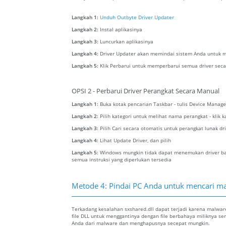
Langkah 1:
Unduh Outbyte Driver Updater
Langkah 2:
Instal aplikasinya
Langkah 3:
Luncurkan aplikasinya
Langkah 4:
Driver Updater akan memindai sistem Anda untuk m
Langkah 5:
Klik Perbarui untuk memperbarui semua driver seca
OPSI 2 - Perbarui Driver Perangkat Secara Manual
Langkah 1:
Buka kotak pencarian Taskbar - tulis Device Manage
Langkah 2:
Pilih kategori untuk melihat nama perangkat - klik 
Langkah 3:
Pilih Cari secara otomatis untuk perangkat lunak dr
Langkah 4:
Lihat Update Driver, dan pilih
Langkah 5:
Windows mungkin tidak dapat menemukan driver baru
semua instruksi yang diperlukan tersedia
Metode 4: Pindai PC Anda untuk mencari mal
Terkadang kesalahan sxshared.dll dapat terjadi karena malwa
file DLL untuk menggantinya dengan file berbahaya miliknya se
Anda dari malware dan menghapusnya secepat mungkin.