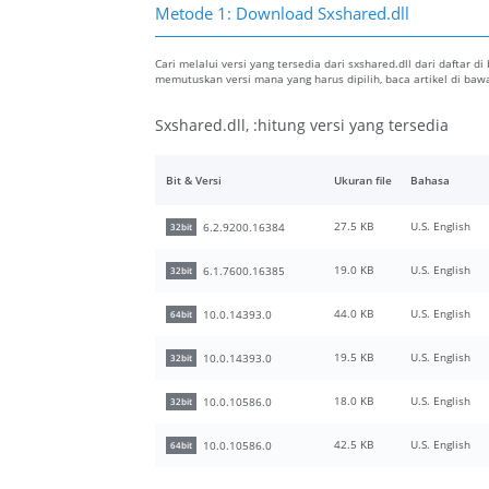
Metode 1: Download Sxshared.dll
Cari melalui versi yang tersedia dari sxshared.dll dari daftar di
memutuskan versi mana yang harus dipilih, baca artikel di b
Sxshared.dll, :hitung versi yang tersedia
Bit & Versi
Ukuran file
Bahasa
27.5 KB
U.S. English
6.2.9200.16384
32bit
19.0 KB
U.S. English
6.1.7600.16385
32bit
44.0 KB
U.S. English
10.0.14393.0
64bit
19.5 KB
U.S. English
10.0.14393.0
32bit
18.0 KB
U.S. English
10.0.10586.0
32bit
42.5 KB
U.S. English
10.0.10586.0
64bit