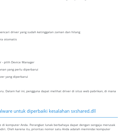
encari driver yang sudah ketinggalan zaman dan hilang
ra otomatis
r - pilih Device Manager
kanan yang perlu diperbarui
iver yang diperbarui
. Dalam hal ini, pengguna dapat melihat driver di situs web pabrikan, di mana
ware untuk diperbaiki kesalahan sxshared.dll
re di komputer Anda. Perangkat lunak berbahaya dapat dengan sengaja merusak
ndiri. Oleh karena itu, prioritas nomor satu Anda adalah memindai komputer