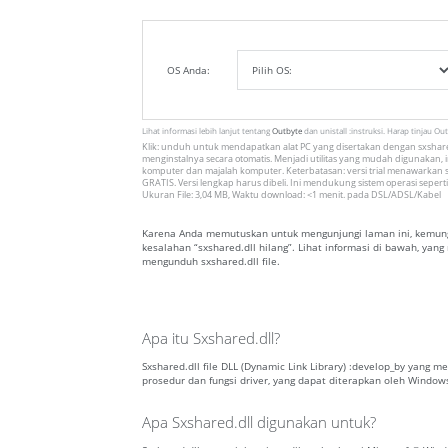
OS Anda:
Lihat informasi lebih lanjut tentang
Outbyte
dan unistall :instruksi. Harap tinjau Ou
Klik: unduh untuk mendapatkan alat PC yang disertakan dengan sxshared
menginstalnya secara otomatis. Menjadi utilitas yang mudah digunakan, in
komputer dan majalah komputer. Keterbatasan: versi trial menawarkan s
GRATIS. Versi lengkap harus dibeli. Ini mendukung sistem operasi seperti
Ukuran File: 3,04 MB, Waktu download: <1 menit. pada DSL/ADSL/Kabel
Karena Anda memutuskan untuk mengunjungi laman ini, kemungk
kesalahan “sxshared.dll hilang”. Lihat informasi di bawah, ya
mengunduh sxshared.dll file.
Apa itu Sxshared.dll?
Sxshared.dll file DLL (Dynamic Link Library) :develop_by yang m
prosedur dan fungsi driver, yang dapat diterapkan oleh Window
Apa Sxshared.dll digunakan untuk?