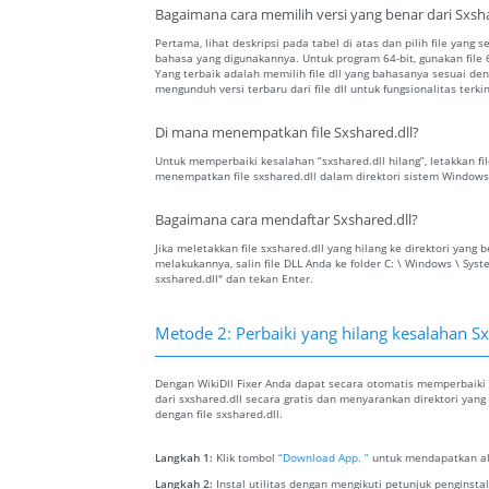
Bagaimana cara memilih versi yang benar dari Sxsha
Pertama, lihat deskripsi pada tabel di atas dan pilih file yang s
bahasa yang digunakannya. Untuk program 64-bit, gunakan file 64
Yang terbaik adalah memilih file dll yang bahasanya sesuai 
mengunduh versi terbaru dari file dll untuk fungsionalitas terkin
Di mana menempatkan file Sxshared.dll?
Untuk memperbaiki kesalahan “sxshared.dll hilang”, letakkan fil
menempatkan file sxshared.dll dalam direktori sistem Windows
Bagaimana cara mendaftar Sxshared.dll?
Jika meletakkan file sxshared.dll yang hilang ke direktori ya
melakukannya, salin file DLL Anda ke folder C: \ Windows \ Sys
sxshared.dll" dan tekan Enter.
Metode 2: Perbaiki yang hilang kesalahan Sx
Dengan WikiDll Fixer Anda dapat secara otomatis memperbaiki 
dari sxshared.dll secara gratis dan menyarankan direktori yang
dengan file sxshared.dll.
Langkah 1:
Klik tombol
“Download App. ”
untuk mendapatkan ala
Langkah 2:
Instal utilitas dengan mengikuti petunjuk penginst