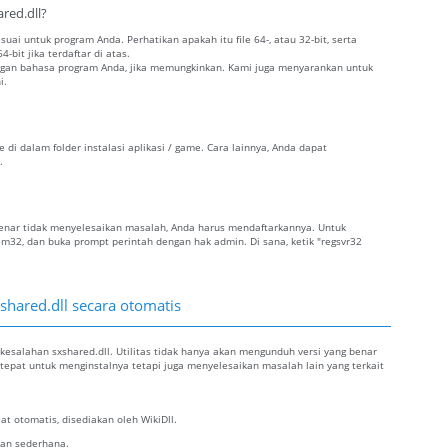
red.dll?
esuai untuk program Anda. Perhatikan apakah itu file 64-, atau 32-bit, serta
-bit jika terdaftar di atas.
dengan bahasa program Anda, jika memungkinkan. Kami juga menyarankan untuk
i.
e di dalam folder instalasi aplikasi / game. Cara lainnya, Anda dapat
.
ng benar tidak menyelesaikan masalah, Anda harus mendaftarkannya. Untuk
tem32, dan buka prompt perintah dengan hak admin. Di sana, ketik "regsvr32
shared.dll secara otomatis
kesalahan sxshared.dll. Utilitas tidak hanya akan mengunduh versi yang benar
 tepat untuk menginstalnya tetapi juga menyelesaikan masalah lain yang terkait
t otomatis, disediakan oleh WikiDll.
alan sederhana.