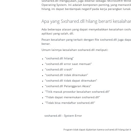
Sxshared.dll mengajukan, juga dikenal sebagai Microsoft® Win
Operating System. Ini adalah komponen penting, yang memastik
hilang, ini dapat berdampak negatif pada kerja perangkat lunak 
Apa yang Sxshared.dll hilang berarti kesalaha
Ada beberapa alasan yang dapat menyebabkan kesalahan sxshare
aplikasi yang salah, dll.
Pesan kesalahan yang terkait dengan file sxshared.dll juga dap
benar.
Umum lainnya kesalahan sxshared.dll meliputi:
“sxshared.dll hilang”
“sxshared.dll error saat memuat”
“sxshared.dll crash”
“sxshared.dll tidak ditemukan”
“sxshared.dll tidak dapat ditemukan”
“sxshared.dll Pelanggaran Akses”
“Titik masuk prosedur kesalahan sxshared.dll”
“Tidak dapat menemukan sxshared.dll”
“Tidak bisa mendaftar sxshared.dll”
sxshared.dll - System Error
Program tidak dapat dijalankan karena sxshared.dll hilang dar