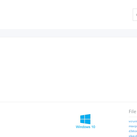
File
vcrunt
msvcp1
d3dcom
xlive.d