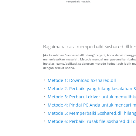
memperbaiki masalah.
Bagaimana cara memperbaiki Sxshared.dll kes
Jika kesalahan "sxshared.dll hilang" terjadi, Anda dapat mengg
menyelesaikan masalah. Metode manual mengasumsikan bahwa 
instalasi game/aplikasi, sedangkan metode kedua jauh lebih
dengan sedikit usaha.
Metode 1: Download Sxshared.dll
Metode 2: Perbaiki yang hilang kesalahan S
Metode 3: Perbarui driver untuk memulihkan
Metode 4: Pindai PC Anda untuk mencari ma
Metode 5: Memperbaiki Sxshared.dll hilang
Metode 6: Perbaiki rusak file Sxshared.dl