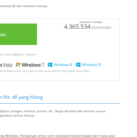
shared.dll dan masalah lainnya.
penawaran istimewa
4.365.534
downloads
tan
injau Outbyte
EULA
dan :kebijakan
Anda dalam jumlah yang tidak terbatas secara GRATIS. Versi lengkap harus dibeli.
file .dll yang hilang
ptor jaringan, monitor, printer, dll., Dapat diunduh dan diinstal secara
nakan utilitas khusus.
da Windows. Pembaruan driver rutin sekarang menjadi bagian dari masa lalu!