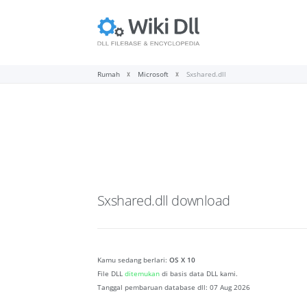
Rumah
Microsoft
Sxshared.dll
Sxshared.dll
download
Kamu sedang berlari:
OS X 10
File DLL
ditemukan
di basis data DLL kami.
Tanggal pembaruan database dll:
07 Aug 2026