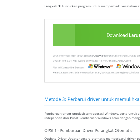
Langkah 3:
Luncurkan program untuk memperbaiki kesalahan sx
Download
Laru
Lihat informasi lebih lanjut tentang
Outbyte
dan unistall :instruksi. Harap t
Ukuran File: 3.04 MB, Waktu download: < 1 min. on DSL/ADSL/Cable
Alat Ini Kompatibel Dengan:
Keterbatasan: versi trial menawarkan scan, backup, restore registry windows 
Metode 3: Perbarui driver untuk memulihkan 
Pembaruan driver untuk sistem operasi Windows, serta untuk ada
independen dari Pusat Pembaruan Windows atau dengan menggu
OPSI 1 - Pembaruan Driver Perangkat Otomatis
Outbyte Driver Updater secara otomatis memperbarui driver pa