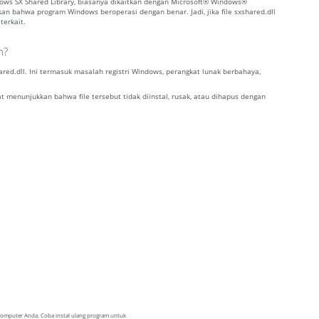
dows SX Shared Library, biasanya dikaitkan dengan Microsoft® Windows®
an bahwa program Windows beroperasi dengan benar. Jadi, jika file sxshared.dll
terkait.
n?
d.dll. Ini termasuk masalah registri Windows, perangkat lunak berbahaya,
at menunjukkan bahwa file tersebut tidak diinstal, rusak, atau dihapus dengan
i komputer Anda. Coba instal ulang program untuk