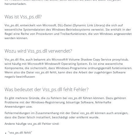
herunterladen.
Was ist Vss_ps.dll?
Vss_ps.dll, entwickelt von Microsoft, DLL-Datei (Dynamic Link Library) die sich auf
wesentliche Systemdateien des Windows-Betriebssystems verweist. Sie enthält in der
Regel eine Reihe von Prozeduren und Treiberfunktionen, die von Windows angewendet
werden können.
Wozu wird Vss_ps.dll verwendet?
Vss_ps.dll file, auch bekannt als Microsoft® Volume Shadow Copy Service proxy/stub,
wird häufig mit Microsoft® Windows® Operating System. Es ist eine wesentliche
Komponente, die sicherstellt, dass Windows-Programme ordnungsgemäß funktionieren.
Wenn also die Datei vss_ps.dll fehlt, kann dies die Arbeit der zugehörigen Software
negativ beeinflussen
Was bedeutet der Vss_ps.dll fehlt Fehler?
Es gibt mehrere Gründe, die zu Fehlern bei vss_ps.dll führen können. Dazu gehören
Probleme mit der Windows-Registrierung, bösartige Software, fehlerhafte
Anwendungen usw.
Fehlermeldungen im Zusammenhang mit der Datei vss_ps.dll können auch anzeigen,
dass die Datei falsch installiert, beschädigt oder entfernt wurde.
Andere häufige vss_ps.dll Fehler sind:
“vss_ps.dll fehlt”