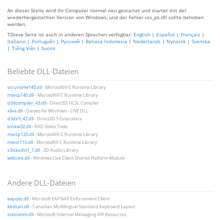
An dieser Stelle wird Ihr Computer normal neu gestartet und startet mit der
wiederhergestellten Version von Windows, und der Fehler vss_ps.dll sollte behoben
werden.
TDiese Seite ist auch in anderen Sprachen verfügbar:
English
|
Español
|
Français
|
Italiano
|
Português
|
Русский
|
Bahasa Indonesia
|
Nederlands
|
Nynorsk
|
Svenska
|
Tiếng Việt
|
Suomi
Beliebte DLL-Dateien
vcruntime140.dll
- Microsoft® C Runtime Library
msvcp140.dll
- Microsoft® C Runtime Library
d3dcompiler_43.dll
- Direct3D HLSL Compiler
xlive.dll
- Games for Windows - LIVE DLL
d3dx9_43.dll
- Direct3D 9 Extensions
binkw32.dll
- RAD Video Tools
msvcp120.dll
- Microsoft® C Runtime Library
msvcr110.dll
- Microsoft® C Runtime Library
x3daudio1_7.dll
- 3D Audio Library
wldcore.dll
- Windows Live Client Shared Platform Module
Andere DLL-Dateien
eapqec.dll
- Microsoft EAP NAP Enforcement Client
kbdcan.dll
- Canadian Multilingual Standard Keyboard Layout
inetcomm.dll
- Microsoft Internet Messaging API Resources