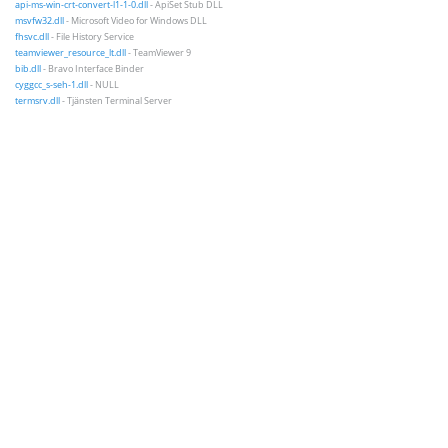
api-ms-win-crt-convert-l1-1-0.dll
- ApiSet Stub DLL
msvfw32.dll
- Microsoft Video for Windows DLL
fhsvc.dll
- File History Service
teamviewer_resource_lt.dll
- TeamViewer 9
bib.dll
- Bravo Interface Binder
cyggcc_s-seh-1.dll
- NULL
termsrv.dll
- Tjänsten Terminal Server