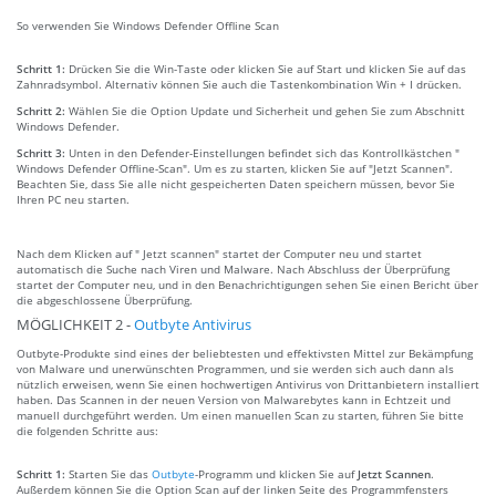
So verwenden Sie Windows Defender Offline Scan
Schritt 1:
Drücken Sie die Win-Taste oder klicken Sie auf Start und klicken Sie auf das
Zahnradsymbol. Alternativ können Sie auch die Tastenkombination Win + I drücken.
Schritt 2:
Wählen Sie die Option Update und Sicherheit und gehen Sie zum Abschnitt
Windows Defender.
Schritt 3:
Unten in den Defender-Einstellungen befindet sich das Kontrollkästchen "
Windows Defender Offline-Scan". Um es zu starten, klicken Sie auf "Jetzt Scannen".
Beachten Sie, dass Sie alle nicht gespeicherten Daten speichern müssen, bevor Sie
Ihren PC neu starten.
Nach dem Klicken auf " Jetzt scannen" startet der Computer neu und startet
automatisch die Suche nach Viren und Malware. Nach Abschluss der Überprüfung
startet der Computer neu, und in den Benachrichtigungen sehen Sie einen Bericht über
die abgeschlossene Überprüfung.
MÖGLICHKEIT 2 -
Outbyte Antivirus
Outbyte-Produkte sind eines der beliebtesten und effektivsten Mittel zur Bekämpfung
von Malware und unerwünschten Programmen, und sie werden sich auch dann als
nützlich erweisen, wenn Sie einen hochwertigen Antivirus von Drittanbietern installiert
haben. Das Scannen in der neuen Version von Malwarebytes kann in Echtzeit und
manuell durchgeführt werden. Um einen manuellen Scan zu starten, führen Sie bitte
die folgenden Schritte aus:
Schritt 1:
Starten Sie das
Outbyte
-Programm und klicken Sie auf
Jetzt Scannen
.
Außerdem können Sie die Option Scan auf der linken Seite des Programmfensters