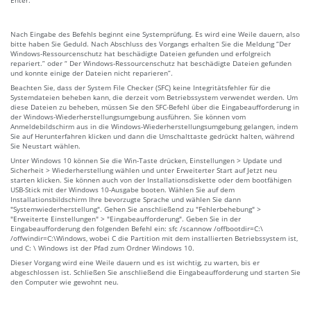
Nach Eingabe des Befehls beginnt eine Systemprüfung. Es wird eine Weile dauern, also
bitte haben Sie Geduld. Nach Abschluss des Vorgangs erhalten Sie die Meldung “Der
Windows-Ressourcenschutz hat beschädigte Dateien gefunden und erfolgreich
repariert.” oder “ Der Windows-Ressourcenschutz hat beschädigte Dateien gefunden
und konnte einige der Dateien nicht reparieren”.
Beachten Sie, dass der System File Checker (SFC) keine Integritätsfehler für die
Systemdateien beheben kann, die derzeit vom Betriebssystem verwendet werden. Um
diese Dateien zu beheben, müssen Sie den SFC-Befehl über die Eingabeaufforderung in
der Windows-Wiederherstellungsumgebung ausführen. Sie können vom
Anmeldebildschirm aus in die Windows-Wiederherstellungsumgebung gelangen, indem
Sie auf Herunterfahren klicken und dann die Umschalttaste gedrückt halten, während
Sie Neustart wählen.
Unter Windows 10 können Sie die Win-Taste drücken, Einstellungen > Update und
Sicherheit > Wiederherstellung wählen und unter Erweiterter Start auf Jetzt neu
starten klicken. Sie können auch von der Installationsdiskette oder dem bootfähigen
USB-Stick mit der Windows 10-Ausgabe booten. Wählen Sie auf dem
Installationsbildschirm Ihre bevorzugte Sprache und wählen Sie dann
"Systemwiederherstellung". Gehen Sie anschließend zu "Fehlerbehebung" >
"Erweiterte Einstellungen" > "Eingabeaufforderung". Geben Sie in der
Eingabeaufforderung den folgenden Befehl ein: sfc /scannow /offbootdir=C:\
/offwindir=C:\Windows, wobei C die Partition mit dem installierten Betriebssystem ist,
und C: \ Windows ist der Pfad zum Ordner Windows 10.
Dieser Vorgang wird eine Weile dauern und es ist wichtig, zu warten, bis er
abgeschlossen ist. Schließen Sie anschließend die Eingabeaufforderung und starten Sie
den Computer wie gewohnt neu.