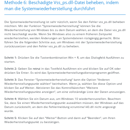
Methode 6: Beschädigte Vss_ps.dll-Datei beheben, indem
man die Systemwiederherstellung durchführt
Die Systemwiederherstellung ist sehr nützlich, wenn Sie den Fehler vss_ps.dll beheben
möchten. Mit der Funktion "Systemwiederherstellung" können Sie die
Wiederherstellung von Windows bis zu dem Datum wählen, an dem die Datei vss_ps.dll
nicht beschädigt wurde. Wenn Sie Windows also zu einem früheren Zeitpunkt
wiederherstellen, werden Änderungen an Systemdateien rückgängig gemacht. Bitte
führen Sie die folgenden Schritte aus, um Windows mit der Systemwiederherstellung
zurückzusetzen und den Fehler vss_ps.dll zu beheben.
Schritt 1:
Drücken Sie die Tastenkombination Win + R, um das Dialogfeld Ausführen zu
starten.
Schritt 2:
Geben Sie
rstrui
in das Textfeld Ausführen ein und klicken Sie auf OK oder
drücken Sie Enter. Es wird das Systemwiederherstellungsdienstprogramm geöffnet.
Schritt 3:
Das Fenster "Systemwiederherstellung" kann die Option "Anderen
Wiederherstellungspunkt wählen" beinhalten. Wenn ja, wählen Sie diese Option und
klicken Sie auf Weiter. Aktivieren Sie das Kontrollkästchen "Weitere
Wiederherstellungspunkte anzeigen", um eine vollständige Liste der Daten anzuzeigen.
Schritt 4:
Wählen Sie ein Datum aus, um Windows 10 wiederherzustellen. Beachten
Sie, dass Sie einen Wiederherstellungspunkt auswählen müssen, der Windows auf das
Datum zurückstellt, an dem die Fehlermeldung vcruntime140.dll nicht angezeigt
wurde.
Schritt 5:
Klicken Sie auf den "Weiter"-Button und dann auf "Beenden", um Ihren
Wiederherstellungspunkt zu bestätigen.