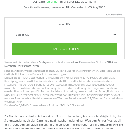
DLL-Datei
gefunden
in unserer DLL-Datenbank.
Das Aktualisierungsdatum der DLL-Datenbank:
09 Aug 2026
Sonderangebot
Your OS:
JETZT DOWNLOADEN
See more information about
Outbyte
and unistall
instrustions
. Please review Outbyte
EULA
and
Datenschutz-Bestimmungen
Sonderangebot. Weitere Informationen zu
Outbyte
und unistall
Instrumenten
. Bitte lesen Sie die
Outbyte
EULA
und
die Datenschutzbestimmungen
.
Klicken Sie auf
"Jetzt downloaden"
um das mit dem Fehler gelieferte PC-Tool zu erhalten. Das
Dienstprogramm ermittelt automatisch fehlende DLLs und bietet an, diese automatisch zu
installieren. Als benutzerfreundliches Dienstprogramm ist es eine großartige Alternative zur
manuellen Installation, die von vielen Computerexperten und Computermagazinen anerkannt
wurde. Einschränkungen: Die Testversion bietet eine unbegrenzte Anzahl von Scans, Backups und
KOSTENLOSEN Wiederherstellungen Ihrer Windows-Registrierung. Die Vollversion muss gekauft
werden. Es unterstützt Betriebssysteme wie Windows 10, Windows 8 / 8.1, Windows 7 und Windows
Vista (64/32 Bit).
Dateigröße: 3,04 MB, Downloadzeit: <1 min. auf DSL / ADSL / Kabel
Da Sie sich entschieden haben, diese Seite zu besuchen, besteht die Möglichkeit, dass
Sie entweder nach der Datei vss_ps.dll suchen oder einen Weg den Fehler "vss_ps.dll
fehlt" beheben. Schauen Sie sich die folgenden Informationen an, die erklären, wie Sie
Ihr Problem lösen können. Auf dieser Seite können Sie auch die Datei vss_ps.dll