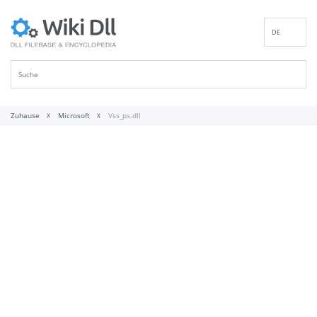
DE
EN
ES
FR
IT
Zuhause
Microsoft
Vss_ps.dll
PT
RU
ID
NL
NN
SV
VI
FI