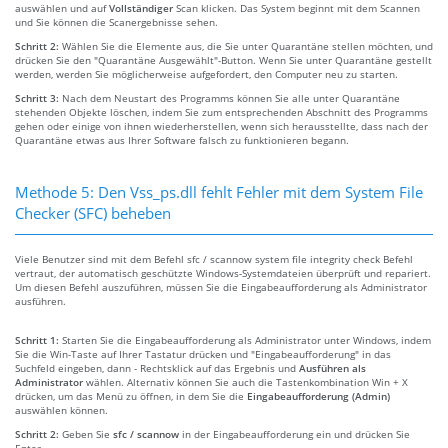
auswählen und auf
Vollständiger
Scan klicken. Das System beginnt mit dem Scannen
und Sie können die Scanergebnisse sehen.
Schritt 2:
Wählen Sie die Elemente aus, die Sie unter Quarantäne stellen möchten, und
drücken Sie den "Quarantäne Ausgewählt"-Button. Wenn Sie unter Quarantäne gestellt
werden, werden Sie möglicherweise aufgefordert, den Computer neu zu starten.
Schritt 3:
Nach dem Neustart des Programms können Sie alle unter Quarantäne
stehenden Objekte löschen, indem Sie zum entsprechenden Abschnitt des Programms
gehen oder einige von ihnen wiederherstellen, wenn sich herausstellte, dass nach der
Quarantäne etwas aus Ihrer Software falsch zu funktionieren begann.
Methode 5: Den Vss_ps.dll fehlt Fehler mit dem System File
Checker (SFC) beheben
Viele Benutzer sind mit dem Befehl sfc / scannow system file integrity check Befehl
vertraut, der automatisch geschützte Windows-Systemdateien überprüft und repariert.
Um diesen Befehl auszuführen, müssen Sie die Eingabeaufforderung als Administrator
ausführen.
Schritt 1:
Starten Sie die Eingabeaufforderung als Administrator unter Windows, indem
Sie die Win-Taste auf Ihrer Tastatur drücken und "Eingabeaufforderung" in das
Suchfeld eingeben, dann - Rechtsklick auf das Ergebnis und
Ausführen als
Administrator
wählen. Alternativ können Sie auch die Tastenkombination Win + X
drücken, um das Menü zu öffnen, in dem Sie die
Eingabeaufforderung (Admin)
auswählen können.
Schritt 2:
Geben Sie
sfc / scannow
in der Eingabeaufforderung ein und drücken Sie
Enter.