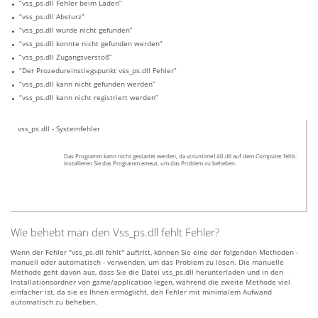
“vss_ps.dll Fehler beim Laden”
“vss_ps.dll Absturz”
“vss_ps.dll wurde nicht gefunden”
“vss_ps.dll konnte nicht gefunden werden”
“vss_ps.dll Zugangsverstoß”
“Der Prozedureinstiegspunkt vss_ps.dll Fehler”
“vss_ps.dll kann nicht gefunden werden”
“vss_ps.dll kann nicht registriert werden”
vss_ps.dll - Systemfehler
Das Programm kann nicht gestartet werden, da vcruntime140.dll auf dem Computer fehlt.
Installieren Sie das Programm emeut, um das Problem zu beheben.
Wie behebt man den Vss_ps.dll fehlt Fehler?
Wenn der Fehler "vss_ps.dll fehlt" auftritt, können Sie eine der folgenden Methoden -
manuell oder automatisch - verwenden, um das Problem zu lösen. Die manuelle
Methode geht davon aus, dass Sie die Datei vss_ps.dll herunterladen und in den
Installationsordner von game/application legen, während die zweite Methode viel
einfacher ist, da sie es Ihnen ermöglicht, den Fehler mit minimalem Aufwand
automatisch zu beheben.