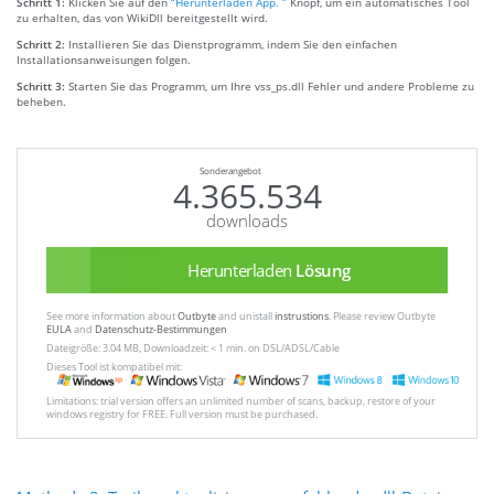
Schritt 1:
Klicken Sie auf den
“Herunterladen App. ”
Knopf, um ein automatisches Tool
zu erhalten, das von WikiDll bereitgestellt wird.
Schritt 2:
Installieren Sie das Dienstprogramm, indem Sie den einfachen
Installationsanweisungen folgen.
Schritt 3:
Starten Sie das Programm, um Ihre vss_ps.dll Fehler und andere Probleme zu
beheben.
Sonderangebot
4.365.534
downloads
Herunterladen
Lösung
See more information about
Outbyte
and unistall
instrustions
. Please review Outbyte
EULA
and
Datenschutz-Bestimmungen
Dateigröße: 3.04 MB, Downloadzeit: < 1 min. on DSL/ADSL/Cable
Dieses Tool ist kompatibel mit:
Limitations: trial version offers an unlimited number of scans, backup, restore of your
windows registry for FREE. Full version must be purchased.