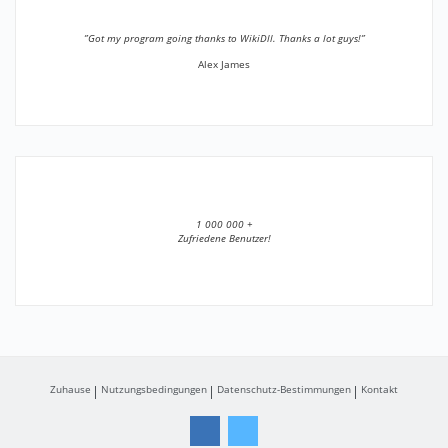
”Got my program going thanks to WikiDll. Thanks a lot guys!”
Alex James
1 000 000 +
Zufriedene Benutzer!
Zuhause
Nutzungsbedingungen
Datenschutz-Bestimmungen
Kontakt