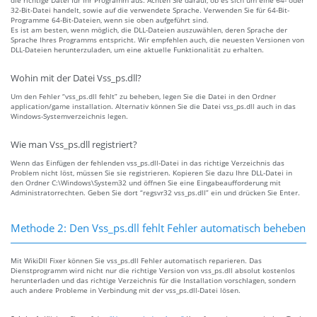
die richtige Datei für Ihr Programm aus. Achten Sie darauf, ob es sich um eine 64- oder
32-Bit-Datei handelt, sowie auf die verwendete Sprache. Verwenden Sie für 64-Bit-
Programme 64-Bit-Dateien, wenn sie oben aufgeführt sind.
Es ist am besten, wenn möglich, die DLL-Dateien auszuwählen, deren Sprache der
Sprache Ihres Programms entspricht. Wir empfehlen auch, die neuesten Versionen von
DLL-Dateien herunterzuladen, um eine aktuelle Funktionalität zu erhalten.
Wohin mit der Datei Vss_ps.dll?
Um den Fehler “vss_ps.dll fehlt” zu beheben, legen Sie die Datei in den Ordner
application/game installation. Alternativ können Sie die Datei vss_ps.dll auch in das
Windows-Systemverzeichnis legen.
Wie man Vss_ps.dll registriert?
Wenn das Einfügen der fehlenden vss_ps.dll-Datei in das richtige Verzeichnis das
Problem nicht löst, müssen Sie sie registrieren. Kopieren Sie dazu Ihre DLL-Datei in
den Ordner C:\Windows\System32 und öffnen Sie eine Eingabeaufforderung mit
Administratorrechten. Geben Sie dort “regsvr32 vss_ps.dll” ein und drücken Sie Enter.
Methode 2: Den Vss_ps.dll fehlt Fehler automatisch beheben
Mit WikiDll Fixer können Sie vss_ps.dll Fehler automatisch reparieren. Das
Dienstprogramm wird nicht nur die richtige Version von vss_ps.dll absolut kostenlos
herunterladen und das richtige Verzeichnis für die Installation vorschlagen, sondern
auch andere Probleme in Verbindung mit der vss_ps.dll-Datei lösen.