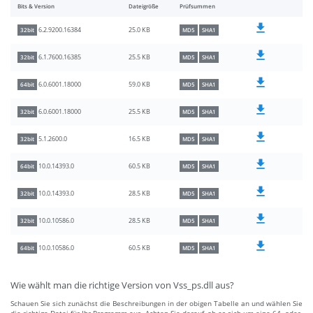
Bits & Version
Dateigröße
Prüfsummen
25.0 KB
6.2.9200.16384
32bit
MD5
SHA1
25.5 KB
6.1.7600.16385
32bit
MD5
SHA1
59.0 KB
6.0.6001.18000
64bit
MD5
SHA1
25.5 KB
6.0.6001.18000
32bit
MD5
SHA1
16.5 KB
5.1.2600.0
32bit
MD5
SHA1
60.5 KB
10.0.14393.0
64bit
MD5
SHA1
28.5 KB
10.0.14393.0
32bit
MD5
SHA1
28.5 KB
10.0.10586.0
32bit
MD5
SHA1
60.5 KB
10.0.10586.0
64bit
MD5
SHA1
Wie wählt man die richtige Version von Vss_ps.dll aus?
Schauen Sie sich zunächst die Beschreibungen in der obigen Tabelle an und wählen Sie