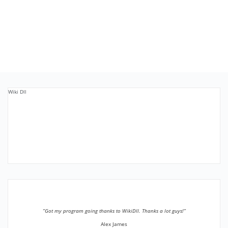
Wiki Dll
”Got my program going thanks to WikiDll. Thanks a lot guys!”
Alex James