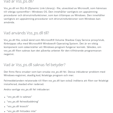
Vad är Vss_ps.dll?
Vss_ps.dll en DLL-fil (Dynamic Link Library) - file, utvecklad av Microsoft, som hänvisas
till viktiga systemfiler i Windows OS. Den innehåller vanligtvis en uppsättning
procedurer och drivrutinsfunktioner, som kan tillämpas av Windows. Den innehåller
vanligtvis en uppsättning procedurer och drivrutinsfunktioner som Windows kan
använda.
Vad används Vss_ps.dll till?
Vss_ps.dll file, också känd som Microsoft® Volume Shadow Copy Service proxy/stub,
förknippas ofta med Microsoft® Windows® Operating System. Det är en viktig
komponent som säkerställer att Windows-program fungerar korrekt. Således, om
vss_ps.dll filen saknas kan det påverka arbetet för den tillhörande programvaran
negativt.
Vad är Vss_ps.dll saknas fel betyder?
Det finns flera orsaker som kan orsaka vss_ps.dll fel. Dessa inkluderar problem med
Windows-registret, skadlig kod, felaktiga program och mer.
Felmeddelanden relaterade till filen vss_ps.dll kan också indikera att filen var felaktigt
installerad, skadad eller raderad.
Andra vanliga vss_ps.dll fel inkluderar:
“vss_ps.dll is saknas”
“vss_ps.dll felnedladdning”
“vss_ps.dll krasch”
“vss_ps.dll hittades inte”