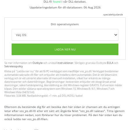
DLL-fil
found
i vår DLL-databas.
Uppdateringsdatum för dll-databasen:
06 Aug 2026
specialerbjudande
Ditt operativsystem:
LADDA NER NU
Se mer information om
Outbyte
och unistall
instruktioner
. Vänligen granska Outbyte
EULA
och
Sekretesspolicy
Klicka på
"Ladda ner nu"
för att få PC-verktyget som medföljer vss_ps.dll. Verktyget bestämmer
automatiskt saknade dll-filer och erbjuder att installera dem automatiskt. Det är ett lättanvänt
verktyg och är ett utmärkt alternativ till manuell installation, vilket har erkänts av många
datorexperter och datortidningar. Begränsningar: testversion erbjuder ett obegränsat antal
skanningar, säkerhetskopiering, återställning av ditt Windows-register GRATIS. Full version måste
köpas. Den stöder sådana operativsystem som Windows 10, Windows 8 / 8.1, Windows 7 och
Windows Vista (64/32 bit).
Filstorlek: 3,04 MB, Nedladdningstid: <1 min. på DSL/ADSL/ kabel
Eftersom du bestämde dig för att besöka den här sidan är chansen att du antingen
letar efter vss_ps.dll-fil eller ett sätt att åtgärda felet "vss_ps.dll saknas". Titta igenom
informationen nedan, som förklarar hur du löser problemet. På den här sidan kan du
också ladda ner vss_ps.dll-filen.