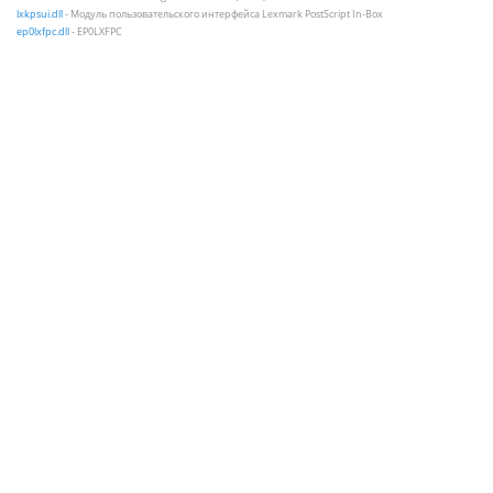
lxkpsui.dll
- Модуль пользовательского интерфейса Lexmark PostScript In-Box
ep0lxfpc.dll
- EP0LXFPC