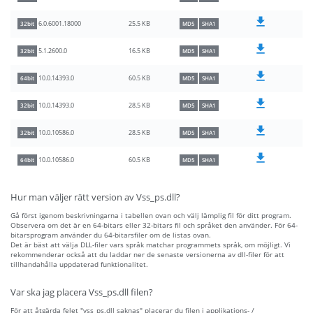
25.5 KB
6.0.6001.18000
32bit
MD5
SHA1
16.5 KB
5.1.2600.0
32bit
MD5
SHA1
60.5 KB
10.0.14393.0
64bit
MD5
SHA1
28.5 KB
10.0.14393.0
32bit
MD5
SHA1
28.5 KB
10.0.10586.0
32bit
MD5
SHA1
60.5 KB
10.0.10586.0
64bit
MD5
SHA1
Hur man väljer rätt version av Vss_ps.dll?
Gå först igenom beskrivningarna i tabellen ovan och välj lämplig fil för ditt program.
Observera om det är en 64-bitars eller 32-bitars fil och språket den använder. För 64-
bitarsprogram använder du 64-bitarsfiler om de listas ovan.
Det är bäst att välja DLL-filer vars språk matchar programmets språk, om möjligt. Vi
rekommenderar också att du laddar ner de senaste versionerna av dll-filer för att
tillhandahålla uppdaterad funktionalitet.
Var ska jag placera Vss_ps.dll filen?
För att åtgärda felet "vss_ps.dll saknas" placerar du filen i applikations- /