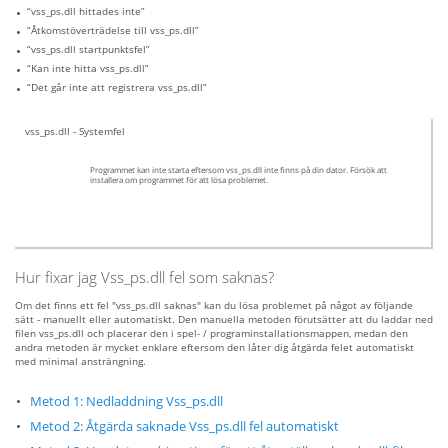
“vss_ps.dll hittades inte”
“Åtkomstöverträdelse till vss_ps.dll”
“vss_ps.dll startpunktsfel”
“Kan inte hitta vss_ps.dll”
“Det går inte att registrera vss_ps.dll”
vss_ps.dll - Systemfel
Programmet kan inte starta eftersom vss_ps.dll inte finns på din dator. Försök att
installera om programmet för att lösa problemet.
Hur fixar jag Vss_ps.dll fel som saknas?
Om det finns ett fel "vss_ps.dll saknas" kan du lösa problemet på något av följande
sätt - manuellt eller automatiskt. Den manuella metoden förutsätter att du laddar ned
filen vss_ps.dll och placerar den i spel- / programinstallationsmappen, medan den
andra metoden är mycket enklare eftersom den låter dig åtgärda felet automatiskt
med minimal ansträngning.
Metod 1: Nedladdning Vss_ps.dll
Metod 2: Åtgärda saknade Vss_ps.dll fel automatiskt