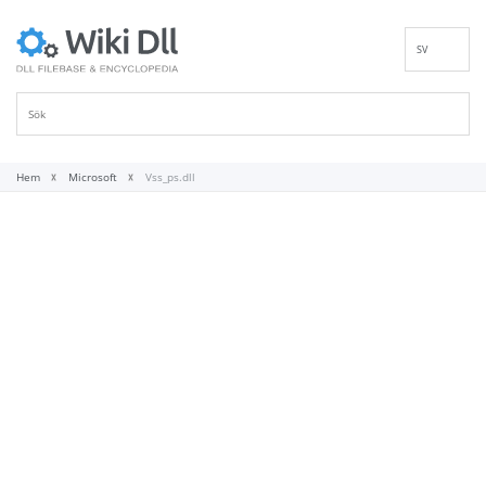
SV
EN
DE
ES
FR
Hem
Microsoft
Vss_ps.dll
IT
PT
RU
ID
NL
NN
VI
FI