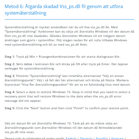
Metod 6: Åtgärda skadad Vss_ps.dll fil genom att utföra
systemåterställning
Systemåterställning är mycket användbart när du vill fixa vss_ps.dll fel. Med
"Systemåterställning" -funktionen kan du välja att återställa Windows till det datum då
filen vss_ps.dll inte skadades. Således återställer Windows till ett tidigare datum
ändringar som gjorts i systemfiler. Följ stegen nedan för att rulla tillbaka Windows
med systemåterställning och bli av med vss_ps.dll felet.
Steg 1:
Tryck på Win + R-tangentkombinationen för att starta dialogrutan Kör.
Steg 2:
Skriv
rstrui
i textrutan Kör och klicka på OK eller tryck på Enter. Det öppnar
verktyget för systemåterställning.
Steg 3:
Fönstret "Systemåterställning" kan innehålla alternativet "Välj en annan
återställningspunkt". Välj i så fall det här alternativet och klicka på Nästa. Markera
kryssrutan "Visa fler återställningspunkter" för att se en fullständig lista med datum.
Steg 4:
Select a date to restore Windows 10. Keep in mind that you need to select a
recovery point that will restore Windows to the date when the vss_ps.dll error
message did not appear.
Steg 5:
Click the "Next" button and then click "Finish" to confirm your restore point.
Välj ett datum för att återställa Windows 10. Tänk på att du måste välja en
återställningspunkt som återställer Windows till det datum då felmeddelandet
vss_ps.dll inte visas.
Denna sida är tillgänglig på andra språk:
English
|
Deutsch
|
Español
|
Français
|