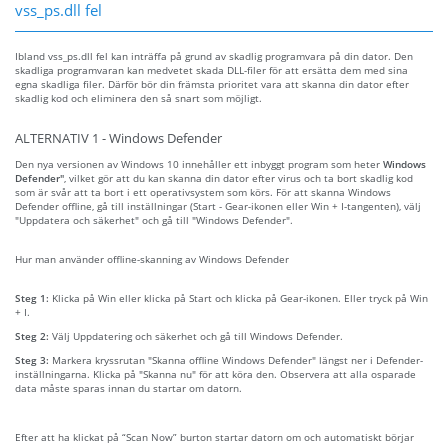
vss_ps.dll fel
Ibland vss_ps.dll fel kan inträffa på grund av skadlig programvara på din dator. Den
skadliga programvaran kan medvetet skada DLL-filer för att ersätta dem med sina
egna skadliga filer. Därför bör din främsta prioritet vara att skanna din dator efter
skadlig kod och eliminera den så snart som möjligt.
ALTERNATIV 1 - Windows Defender
Den nya versionen av Windows 10 innehåller ett inbyggt program som heter
Windows
Defender"
, vilket gör att du kan skanna din dator efter virus och ta bort skadlig kod
som är svår att ta bort i ett operativsystem som körs. För att skanna Windows
Defender offline, gå till inställningar (Start - Gear-ikonen eller Win + I-tangenten), välj
"Uppdatera och säkerhet" och gå till "Windows Defender".
Hur man använder offline-skanning av Windows Defender
Steg 1:
Klicka på Win eller klicka på Start och klicka på Gear-ikonen. Eller tryck på Win
+ I.
Steg 2:
Välj Uppdatering och säkerhet och gå till Windows Defender.
Steg 3:
Markera kryssrutan "Skanna offline Windows Defender" längst ner i Defender-
inställningarna. Klicka på "Skanna nu" för att köra den. Observera att alla osparade
data måste sparas innan du startar om datorn.
Efter att ha klickat på “Scan Now” burton startar datorn om och automatiskt börjar