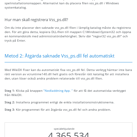
spelinstallationsmappen. Alternativt kan du placera filen vss_ps.dll i Windows
systemkatalog.
Hur man skall registrera Vss_ps.dll?
Om du inte placerar den saknade vss_ps.dll filen i lämplig katalog måste du registrera
den. För att göra detta, kopiera DLL-filen till mappen C:\Windows\System32 och öppna
en kommandotolk med administratörsbehörighet. Skriv där "regsvr32 vss_ps.dll" och
tryck på Enter.
Metod 2: Åtgärda saknade Vss_ps.dll fel automatiskt
Med WikiDll Fixer kan du automatiskt fixa vss_ps.dll fel. Detta verktyg hämtar inte bara
rätt version av vcruntime140.dll helt gratis och föreslår rätt katalog för att installera
den, utan löser också andra problem relaterade till vss_ps.dll filen.
Steg 1:
Klicka på knappen
“Nedladdning App. ”
för att få det automatiska verktyget
från WikiDll.
Steg 2:
Installera programmet enligt de enkla installationsinstruktionerna.
Steg 3:
Kör programmet för att åtgärda vss_ps.dll fel och andra problem.
specialerbjudande
4.365.534