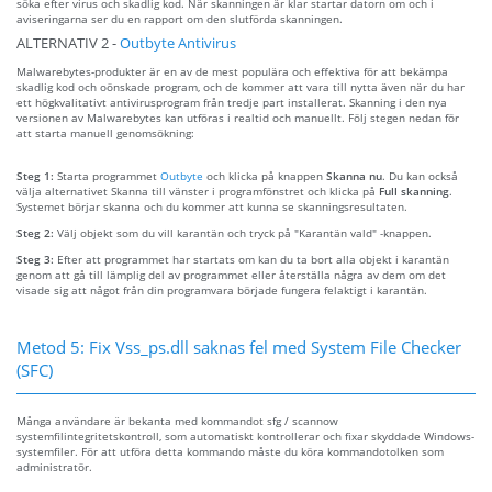
söka efter virus och skadlig kod. När skanningen är klar startar datorn om och i
aviseringarna ser du en rapport om den slutförda skanningen.
ALTERNATIV 2 -
Outbyte Antivirus
Malwarebytes-produkter är en av de mest populära och effektiva för att bekämpa
skadlig kod och oönskade program, och de kommer att vara till nytta även när du har
ett högkvalitativt antivirusprogram från tredje part installerat. Skanning i den nya
versionen av Malwarebytes kan utföras i realtid och manuellt. Följ stegen nedan för
att starta manuell genomsökning:
Steg 1:
Starta programmet
Outbyte
och klicka på knappen
Skanna nu
. Du kan också
välja alternativet Skanna till vänster i programfönstret och klicka på
Full skanning
.
Systemet börjar skanna och du kommer att kunna se skanningsresultaten.
Steg 2:
Välj objekt som du vill karantän och tryck på "Karantän vald" -knappen.
Steg 3:
Efter att programmet har startats om kan du ta bort alla objekt i karantän
genom att gå till lämplig del av programmet eller återställa några av dem om det
visade sig att något från din programvara började fungera felaktigt i karantän.
Metod 5: Fix Vss_ps.dll saknas fel med System File Checker
(SFC)
Många användare är bekanta med kommandot sfg / scannow
systemfilintegritetskontroll, som automatiskt kontrollerar och fixar skyddade Windows-
systemfiler. För att utföra detta kommando måste du köra kommandotolken som
administratör.