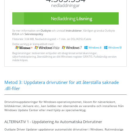
nedladdningar
Nedladdning
Lösning
Se mer information om
Outbyte
och unistall
instruktioner
. Vänligen granska Outbyte
EULA
och
Sekretesspolicy
Filstorlek: 3.04 MB, Nedladdningstid: < 1 min. on DSL/ADSL/Cable
Detta verktyg är kompatibelt med:
Begränsningar: testversion erbjuder ett obegränsat antal skanningar,
säkerhetskopiering, återställning av ditt Windows-register GRATIS. Fullständig version
måste köpas.
Metod 3: Uppdatera drivrutiner för att återställa saknade
.dll-filer
Drivrutinsuppdateringar för Windows-operativsystemet, liksom för nätverkskort,
bildskärmar, skrivare etc., kan laddas ner oberoende av varandra och installeras från
Windows Update Center eller med hjälp av specialverktyg.
ALTERNATIV 1 - Uppdatering Av Automatiska Drivrutiner
Outbyte Driver Updater uppdaterar automatiskt drivrutiner i Windows. Rutinmässiga