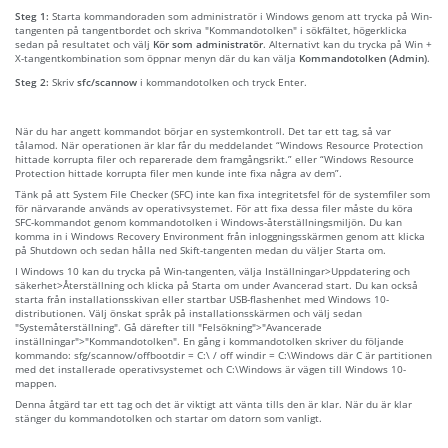
Steg 1:
Starta kommandoraden som administratör i Windows genom att trycka på Win-
tangenten på tangentbordet och skriva "Kommandotolken" i sökfältet, högerklicka
sedan på resultatet och välj
Kör som administratör
. Alternativt kan du trycka på Win +
X-tangentkombination som öppnar menyn där du kan välja
Kommandotolken (Admin)
.
Steg 2:
Skriv
sfc/scannow
i kommandotolken och tryck Enter.
När du har angett kommandot börjar en systemkontroll. Det tar ett tag, så var
tålamod. När operationen är klar får du meddelandet “Windows Resource Protection
hittade korrupta filer och reparerade dem framgångsrikt.” eller “Windows Resource
Protection hittade korrupta filer men kunde inte fixa några av dem”.
Tänk på att System File Checker (SFC) inte kan fixa integritetsfel för de systemfiler som
för närvarande används av operativsystemet. För att fixa dessa filer måste du köra
SFC-kommandot genom kommandotolken i Windows-återställningsmiljön. Du kan
komma in i Windows Recovery Environment från inloggningsskärmen genom att klicka
på Shutdown och sedan hålla ned Skift-tangenten medan du väljer Starta om.
I Windows 10 kan du trycka på Win-tangenten, välja Inställningar>Uppdatering och
säkerhet>Återställning och klicka på Starta om under Avancerad start. Du kan också
starta från installationsskivan eller startbar USB-flashenhet med Windows 10-
distributionen. Välj önskat språk på installationsskärmen och välj sedan
"Systemåterställning". Gå därefter till "Felsökning">"Avancerade
inställningar">"Kommandotolken". En gång i kommandotolken skriver du följande
kommando: sfg/scannow/offbootdir = C:\ / off windir = C:\Windows där C är partitionen
med det installerade operativsystemet och C:\Windows är vägen till Windows 10-
mappen.
Denna åtgärd tar ett tag och det är viktigt att vänta tills den är klar. När du är klar
stänger du kommandotolken och startar om datorn som vanligt.