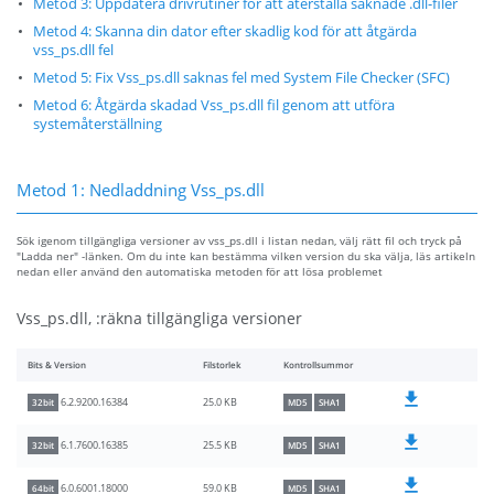
Metod 3: Uppdatera drivrutiner för att återställa saknade .dll-filer
Metod 4: Skanna din dator efter skadlig kod för att åtgärda
vss_ps.dll fel
Metod 5: Fix Vss_ps.dll saknas fel med System File Checker (SFC)
Metod 6: Åtgärda skadad Vss_ps.dll fil genom att utföra
systemåterställning
Metod 1: Nedladdning Vss_ps.dll
Sök igenom tillgängliga versioner av vss_ps.dll i listan nedan, välj rätt fil och tryck på
"Ladda ner" -länken. Om du inte kan bestämma vilken version du ska välja, läs artikeln
nedan eller använd den automatiska metoden för att lösa problemet
Vss_ps.dll, :räkna tillgängliga versioner
Bits & Version
Filstorlek
Kontrollsummor
25.0 KB
6.2.9200.16384
32bit
MD5
SHA1
25.5 KB
6.1.7600.16385
32bit
MD5
SHA1
59.0 KB
6.0.6001.18000
64bit
MD5
SHA1