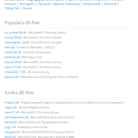
Italiano
|
Português
|
Русский
|
Bahasa Indonesia
|
Nederlands
|
Nynorsk
|
Tiếng Việt
|
Suomi
Populära dll-filer
vcruntime140.dll
- Microsoft® C Runtime Library
msvcp140.dll
- Microsoft® C Runtime Library
d3dcompiler_43.dll
- Direct3D HLSL Compiler
xlive.dll
- Games for Windows - LIVE DLL
d3dx9_43.dll
- Direct3D 9 Extensions
binkw32.dll
- RAD Video Tools
msvcp120.dll
- Microsoft® C Runtime Library
msvcr110.dll
- Microsoft® C Runtime Library
x3daudio1_7.dll
- 3D Audio Library
wldcore.dll
- Windows Live Client Shared Platform Module
Andra dll-filer
xrwpcpl.dll
- Подключаемый модуль пользовательского интерфейса панели управления
regsvc.dll
- Remote Registry Service
msvcr71.dll
- Microsoft® C Runtime Library
windowscodecs.dll
- Microsoft Windows Codecs Library
dwrite.dll
- Microsoft DirectX Typography Services
p2grc.dll
- Power2Go resource file
dhcpqec.dll
- Microsoft DHCP NAP Enforcement Client
icm32.dll
- Microsoft Color Management Module (CMM)