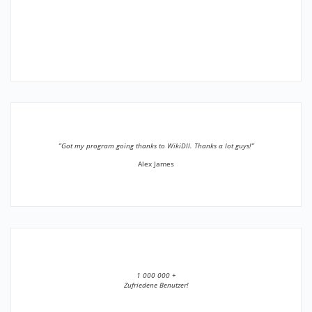
”Got my program going thanks to WikiDll. Thanks a lot guys!”
Alex James
1 000 000 +
Zufriedene Benutzer!