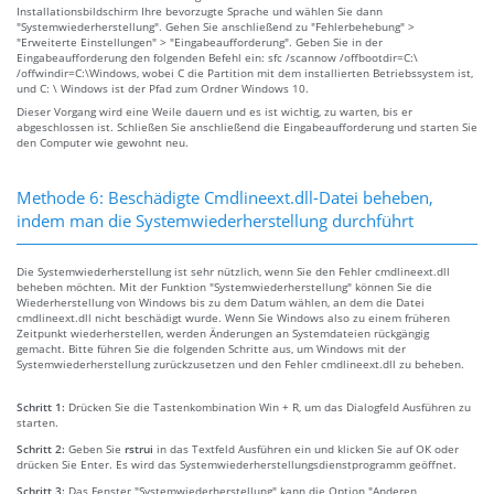
Installationsbildschirm Ihre bevorzugte Sprache und wählen Sie dann
"Systemwiederherstellung". Gehen Sie anschließend zu "Fehlerbehebung" >
"Erweiterte Einstellungen" > "Eingabeaufforderung". Geben Sie in der
Eingabeaufforderung den folgenden Befehl ein: sfc /scannow /offbootdir=C:\
/offwindir=C:\Windows, wobei C die Partition mit dem installierten Betriebssystem ist,
und C: \ Windows ist der Pfad zum Ordner Windows 10.
Dieser Vorgang wird eine Weile dauern und es ist wichtig, zu warten, bis er
abgeschlossen ist. Schließen Sie anschließend die Eingabeaufforderung und starten Sie
den Computer wie gewohnt neu.
Methode 6: Beschädigte Cmdlineext.dll-Datei beheben,
indem man die Systemwiederherstellung durchführt
Die Systemwiederherstellung ist sehr nützlich, wenn Sie den Fehler cmdlineext.dll
beheben möchten. Mit der Funktion "Systemwiederherstellung" können Sie die
Wiederherstellung von Windows bis zu dem Datum wählen, an dem die Datei
cmdlineext.dll nicht beschädigt wurde. Wenn Sie Windows also zu einem früheren
Zeitpunkt wiederherstellen, werden Änderungen an Systemdateien rückgängig
gemacht. Bitte führen Sie die folgenden Schritte aus, um Windows mit der
Systemwiederherstellung zurückzusetzen und den Fehler cmdlineext.dll zu beheben.
Schritt 1:
Drücken Sie die Tastenkombination Win + R, um das Dialogfeld Ausführen zu
starten.
Schritt 2:
Geben Sie
rstrui
in das Textfeld Ausführen ein und klicken Sie auf OK oder
drücken Sie Enter. Es wird das Systemwiederherstellungsdienstprogramm geöffnet.
Schritt 3:
Das Fenster "Systemwiederherstellung" kann die Option "Anderen