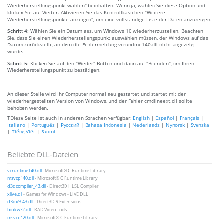
Wiederherstellungspunkt wählen" beinhalten. Wenn ja, wählen Sie diese Option und
klicken Sie auf Weiter. Aktivieren Sie das Kontrollkästchen "Weitere
Wiederherstellungspunkte anzeigen", um eine vollständige Liste der Daten anzuzeigen.
Schritt 4:
Wählen Sie ein Datum aus, um Windows 10 wiederherzustellen. Beachten
Sie, dass Sie einen Wiederherstellungspunkt auswählen müssen, der Windows auf das
Datum zurückstellt, an dem die Fehlermeldung vcruntime140.dll nicht angezeigt
wurde.
Schritt 5:
Klicken Sie auf den "Weiter"-Button und dann auf "Beenden", um Ihren
Wiederherstellungspunkt zu bestätigen.
An dieser Stelle wird Ihr Computer normal neu gestartet und startet mit der
wiederhergestellten Version von Windows, und der Fehler cmdlineext.dll sollte
behoben werden.
TDiese Seite ist auch in anderen Sprachen verfügbar:
English
|
Español
|
Français
|
Italiano
|
Português
|
Русский
|
Bahasa Indonesia
|
Nederlands
|
Nynorsk
|
Svenska
|
Tiếng Việt
|
Suomi
Beliebte DLL-Dateien
vcruntime140.dll
- Microsoft® C Runtime Library
msvcp140.dll
- Microsoft® C Runtime Library
d3dcompiler_43.dll
- Direct3D HLSL Compiler
xlive.dll
- Games for Windows - LIVE DLL
d3dx9_43.dll
- Direct3D 9 Extensions
binkw32.dll
- RAD Video Tools
msvcp120.dll
- Microsoft® C Runtime Library