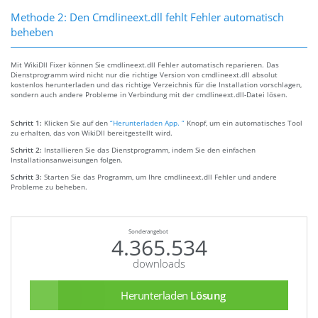
Methode 2: Den Cmdlineext.dll fehlt Fehler automatisch
beheben
Mit WikiDll Fixer können Sie cmdlineext.dll Fehler automatisch reparieren. Das
Dienstprogramm wird nicht nur die richtige Version von cmdlineext.dll absolut
kostenlos herunterladen und das richtige Verzeichnis für die Installation vorschlagen,
sondern auch andere Probleme in Verbindung mit der cmdlineext.dll-Datei lösen.
Schritt 1:
Klicken Sie auf den
“Herunterladen App. ”
Knopf, um ein automatisches Tool
zu erhalten, das von WikiDll bereitgestellt wird.
Schritt 2:
Installieren Sie das Dienstprogramm, indem Sie den einfachen
Installationsanweisungen folgen.
Schritt 3:
Starten Sie das Programm, um Ihre cmdlineext.dll Fehler und andere
Probleme zu beheben.
Sonderangebot
4.365.534
downloads
Herunterladen
Lösung