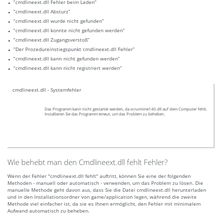
“cmdlineext.dll Fehler beim Laden”
“cmdlineext.dll Absturz”
“cmdlineext.dll wurde nicht gefunden”
“cmdlineext.dll konnte nicht gefunden werden”
“cmdlineext.dll Zugangsverstoß”
“Der Prozedureinstiegspunkt cmdlineext.dll Fehler”
“cmdlineext.dll kann nicht gefunden werden”
“cmdlineext.dll kann nicht registriert werden”
cmdlineext.dll - Systemfehler
Das Programm kann nicht gestartet werden, da vcruntime140.dll auf dem Computer fehlt.
Installieren Sie das Programm emeut, um das Problem zu beheben.
Wie behebt man den Cmdlineext.dll fehlt Fehler?
Wenn der Fehler "cmdlineext.dll fehlt" auftritt, können Sie eine der folgenden
Methoden - manuell oder automatisch - verwenden, um das Problem zu lösen. Die
manuelle Methode geht davon aus, dass Sie die Datei cmdlineext.dll herunterladen
und in den Installationsordner von game/application legen, während die zweite
Methode viel einfacher ist, da sie es Ihnen ermöglicht, den Fehler mit minimalem
Aufwand automatisch zu beheben.