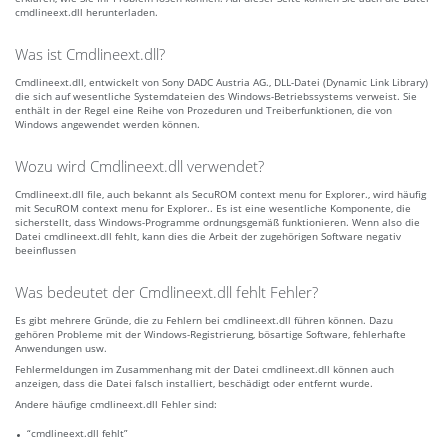
cmdlineext.dll herunterladen.
Was ist Cmdlineext.dll?
Cmdlineext.dll, entwickelt von Sony DADC Austria AG., DLL-Datei (Dynamic Link Library)
die sich auf wesentliche Systemdateien des Windows-Betriebssystems verweist. Sie
enthält in der Regel eine Reihe von Prozeduren und Treiberfunktionen, die von
Windows angewendet werden können.
Wozu wird Cmdlineext.dll verwendet?
Cmdlineext.dll file, auch bekannt als SecuROM context menu for Explorer., wird häufig
mit SecuROM context menu for Explorer.. Es ist eine wesentliche Komponente, die
sicherstellt, dass Windows-Programme ordnungsgemäß funktionieren. Wenn also die
Datei cmdlineext.dll fehlt, kann dies die Arbeit der zugehörigen Software negativ
beeinflussen
Was bedeutet der Cmdlineext.dll fehlt Fehler?
Es gibt mehrere Gründe, die zu Fehlern bei cmdlineext.dll führen können. Dazu
gehören Probleme mit der Windows-Registrierung, bösartige Software, fehlerhafte
Anwendungen usw.
Fehlermeldungen im Zusammenhang mit der Datei cmdlineext.dll können auch
anzeigen, dass die Datei falsch installiert, beschädigt oder entfernt wurde.
Andere häufige cmdlineext.dll Fehler sind:
“cmdlineext.dll fehlt”