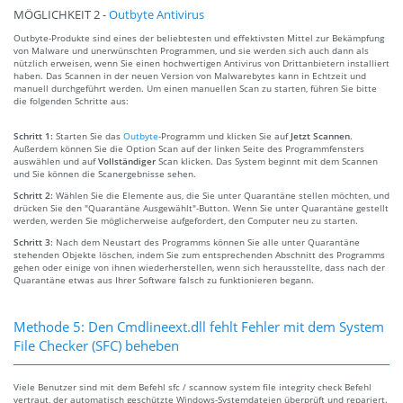
MÖGLICHKEIT 2 -
Outbyte Antivirus
Outbyte-Produkte sind eines der beliebtesten und effektivsten Mittel zur Bekämpfung
von Malware und unerwünschten Programmen, und sie werden sich auch dann als
nützlich erweisen, wenn Sie einen hochwertigen Antivirus von Drittanbietern installiert
haben. Das Scannen in der neuen Version von Malwarebytes kann in Echtzeit und
manuell durchgeführt werden. Um einen manuellen Scan zu starten, führen Sie bitte
die folgenden Schritte aus:
Schritt 1:
Starten Sie das
Outbyte
-Programm und klicken Sie auf
Jetzt Scannen
.
Außerdem können Sie die Option Scan auf der linken Seite des Programmfensters
auswählen und auf
Vollständiger
Scan klicken. Das System beginnt mit dem Scannen
und Sie können die Scanergebnisse sehen.
Schritt 2:
Wählen Sie die Elemente aus, die Sie unter Quarantäne stellen möchten, und
drücken Sie den "Quarantäne Ausgewählt"-Button. Wenn Sie unter Quarantäne gestellt
werden, werden Sie möglicherweise aufgefordert, den Computer neu zu starten.
Schritt 3:
Nach dem Neustart des Programms können Sie alle unter Quarantäne
stehenden Objekte löschen, indem Sie zum entsprechenden Abschnitt des Programms
gehen oder einige von ihnen wiederherstellen, wenn sich herausstellte, dass nach der
Quarantäne etwas aus Ihrer Software falsch zu funktionieren begann.
Methode 5: Den Cmdlineext.dll fehlt Fehler mit dem System
File Checker (SFC) beheben
Viele Benutzer sind mit dem Befehl sfc / scannow system file integrity check Befehl
vertraut, der automatisch geschützte Windows-Systemdateien überprüft und repariert.