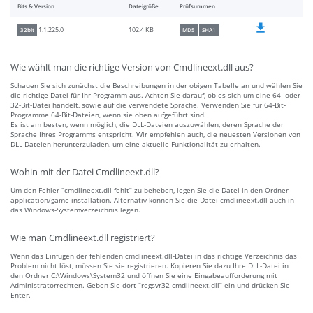
Bits & Version
Dateigröße
Prüfsummen
102.4 KB
1.1.225.0
32bit
MD5
SHA1
Wie wählt man die richtige Version von Cmdlineext.dll aus?
Schauen Sie sich zunächst die Beschreibungen in der obigen Tabelle an und wählen Sie
die richtige Datei für Ihr Programm aus. Achten Sie darauf, ob es sich um eine 64- oder
32-Bit-Datei handelt, sowie auf die verwendete Sprache. Verwenden Sie für 64-Bit-
Programme 64-Bit-Dateien, wenn sie oben aufgeführt sind.
Es ist am besten, wenn möglich, die DLL-Dateien auszuwählen, deren Sprache der
Sprache Ihres Programms entspricht. Wir empfehlen auch, die neuesten Versionen von
DLL-Dateien herunterzuladen, um eine aktuelle Funktionalität zu erhalten.
Wohin mit der Datei Cmdlineext.dll?
Um den Fehler “cmdlineext.dll fehlt” zu beheben, legen Sie die Datei in den Ordner
application/game installation. Alternativ können Sie die Datei cmdlineext.dll auch in
das Windows-Systemverzeichnis legen.
Wie man Cmdlineext.dll registriert?
Wenn das Einfügen der fehlenden cmdlineext.dll-Datei in das richtige Verzeichnis das
Problem nicht löst, müssen Sie sie registrieren. Kopieren Sie dazu Ihre DLL-Datei in
den Ordner C:\Windows\System32 und öffnen Sie eine Eingabeaufforderung mit
Administratorrechten. Geben Sie dort “regsvr32 cmdlineext.dll” ein und drücken Sie
Enter.