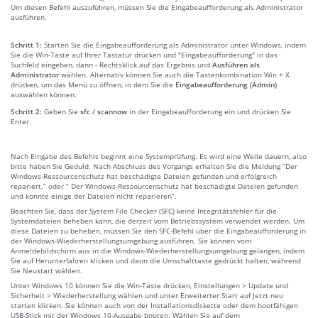
Um diesen Befehl auszuführen, müssen Sie die Eingabeaufforderung als Administrator
ausführen.
Schritt 1:
Starten Sie die Eingabeaufforderung als Administrator unter Windows, indem
Sie die Win-Taste auf Ihrer Tastatur drücken und "Eingabeaufforderung" in das
Suchfeld eingeben, dann - Rechtsklick auf das Ergebnis und
Ausführen als
Administrator
wählen. Alternativ können Sie auch die Tastenkombination Win + X
drücken, um das Menü zu öffnen, in dem Sie die
Eingabeaufforderung (Admin)
auswählen können.
Schritt 2:
Geben Sie
sfc / scannow
in der Eingabeaufforderung ein und drücken Sie
Enter.
Nach Eingabe des Befehls beginnt eine Systemprüfung. Es wird eine Weile dauern, also
bitte haben Sie Geduld. Nach Abschluss des Vorgangs erhalten Sie die Meldung “Der
Windows-Ressourcenschutz hat beschädigte Dateien gefunden und erfolgreich
repariert.” oder “ Der Windows-Ressourcenschutz hat beschädigte Dateien gefunden
und konnte einige der Dateien nicht reparieren”.
Beachten Sie, dass der System File Checker (SFC) keine Integritätsfehler für die
Systemdateien beheben kann, die derzeit vom Betriebssystem verwendet werden. Um
diese Dateien zu beheben, müssen Sie den SFC-Befehl über die Eingabeaufforderung in
der Windows-Wiederherstellungsumgebung ausführen. Sie können vom
Anmeldebildschirm aus in die Windows-Wiederherstellungsumgebung gelangen, indem
Sie auf Herunterfahren klicken und dann die Umschalttaste gedrückt halten, während
Sie Neustart wählen.
Unter Windows 10 können Sie die Win-Taste drücken, Einstellungen > Update und
Sicherheit > Wiederherstellung wählen und unter Erweiterter Start auf Jetzt neu
starten klicken. Sie können auch von der Installationsdiskette oder dem bootfähigen
USB-Stick mit der Windows 10-Ausgabe booten. Wählen Sie auf dem