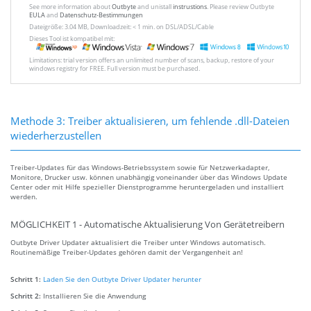
See more information about
Outbyte
and unistall
instrustions
. Please review Outbyte
EULA
and
Datenschutz-Bestimmungen
Dateigröße: 3.04 MB, Downloadzeit: < 1 min. on DSL/ADSL/Cable
Dieses Tool ist kompatibel mit:
Limitations: trial version offers an unlimited number of scans, backup, restore of your
windows registry for FREE. Full version must be purchased.
Methode 3: Treiber aktualisieren, um fehlende .dll-Dateien
wiederherzustellen
Treiber-Updates für das Windows-Betriebssystem sowie für Netzwerkadapter,
Monitore, Drucker usw. können unabhängig voneinander über das Windows Update
Center oder mit Hilfe spezieller Dienstprogramme heruntergeladen und installiert
werden.
MÖGLICHKEIT 1 - Automatische Aktualisierung Von Gerätetreibern
Outbyte Driver Updater aktualisiert die Treiber unter Windows automatisch.
Routinemäßige Treiber-Updates gehören damit der Vergangenheit an!
Schritt 1:
Laden Sie den Outbyte Driver Updater herunter
Schritt 2:
Installieren Sie die Anwendung