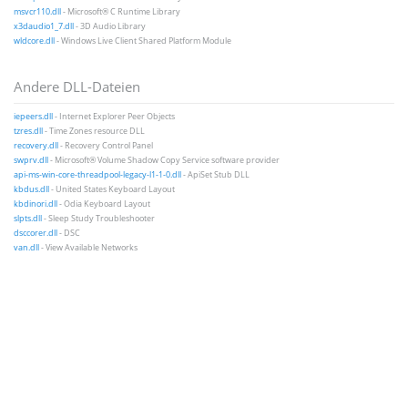
msvcr110.dll
- Microsoft® C Runtime Library
x3daudio1_7.dll
- 3D Audio Library
wldcore.dll
- Windows Live Client Shared Platform Module
Andere DLL-Dateien
iepeers.dll
- Internet Explorer Peer Objects
tzres.dll
- Time Zones resource DLL
recovery.dll
- Recovery Control Panel
swprv.dll
- Microsoft® Volume Shadow Copy Service software provider
api-ms-win-core-threadpool-legacy-l1-1-0.dll
- ApiSet Stub DLL
kbdus.dll
- United States Keyboard Layout
kbdinori.dll
- Odia Keyboard Layout
slpts.dll
- Sleep Study Troubleshooter
dsccorer.dll
- DSC
van.dll
- View Available Networks