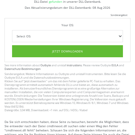
DLL-Datei
gefunden
in unserer DLL-Datenbank.
Das Aktualisierungsdatum der DLL-Datenbank:
08 Aug 2026
Sonderangebot
Your OS:
JETZT DOWNLOADEN
See more information about
Outbyte
and unistall
instrustions
. Please review Outbyte
EULA
and
Datenschutz-Bestimmungen
Sonderangebot. Weitere Informationen zu
Outbyte
und unistall
Instrumenten
. Bitte lesen Sie die
Outbyte
EULA
und
die Datenschutzbestimmungen
.
Klicken Sie auf
"Jetzt downloaden"
um das mit dem Fehler gelieferte PC-Tool zu erhalten. Das
Dienstprogramm ermittelt automatisch fehlende DLLs und bietet an, diese automatisch zu
installieren. Als benutzerfreundliches Dienstprogramm ist es eine großartige Alternative zur
manuellen Installation, die von vielen Computerexperten und Computermagazinen anerkannt
wurde. Einschränkungen: Die Testversion bietet eine unbegrenzte Anzahl von Scans, Backups und
KOSTENLOSEN Wiederherstellungen Ihrer Windows-Registrierung. Die Vollversion muss gekauft
werden. Es unterstützt Betriebssysteme wie Windows 10, Windows 8 / 8.1, Windows 7 und Windows
Vista (64/32 Bit).
Dateigröße: 3,04 MB, Downloadzeit: <1 min. auf DSL / ADSL / Kabel
Da Sie sich entschieden haben, diese Seite zu besuchen, besteht die Möglichkeit, dass
Sie entweder nach der Datei cmdlineext.dll suchen oder einen Weg den Fehler
"cmdlineext.dll fehlt" beheben. Schauen Sie sich die folgenden Informationen an, die
erklären, wie Sie Ihr Problem lösen können. Auf dieser Seite können Sie auch die Datei