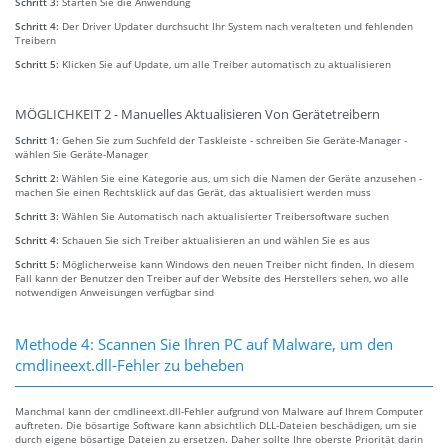
Schritt 3:
Starten Sie die Anwendung
Schritt 4:
Der Driver Updater durchsucht Ihr System nach veralteten und fehlenden
Treibern
Schritt 5:
Klicken Sie auf Update, um alle Treiber automatisch zu aktualisieren
MÖGLICHKEIT 2 - Manuelles Aktualisieren Von Gerätetreibern
Schritt 1:
Gehen Sie zum Suchfeld der Taskleiste - schreiben Sie Geräte-Manager -
wählen Sie Geräte-Manager
Schritt 2:
Wählen Sie eine Kategorie aus, um sich die Namen der Geräte anzusehen -
machen Sie einen Rechtsklick auf das Gerät, das aktualisiert werden muss
Schritt 3:
Wählen Sie Automatisch nach aktualisierter Treibersoftware suchen
Schritt 4:
Schauen Sie sich Treiber aktualisieren an und wählen Sie es aus
Schritt 5:
Möglicherweise kann Windows den neuen Treiber nicht finden. In diesem
Fall kann der Benutzer den Treiber auf der Website des Herstellers sehen, wo alle
notwendigen Anweisungen verfügbar sind
Methode 4: Scannen Sie Ihren PC auf Malware, um den
cmdlineext.dll-Fehler zu beheben
Manchmal kann der cmdlineext.dll-Fehler aufgrund von Malware auf Ihrem Computer
auftreten. Die bösartige Software kann absichtlich DLL-Dateien beschädigen, um sie
durch eigene bösartige Dateien zu ersetzen. Daher sollte Ihre oberste Priorität darin