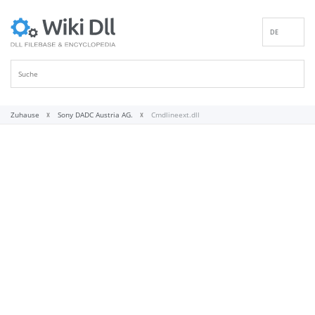
DE
EN
ES
FR
IT
Zuhause
Sony DADC Austria AG.
Cmdlineext.dll
PT
RU
ID
NL
NN
SV
VI
FI