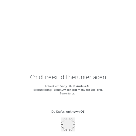
Cmdlineext.dll
herunterladen
Entwickler:
Sony DADC Austria AG.
Beschreibung:
SecuROM context menu for Explorer.
Bewertung:
Du läufst:
unknown OS