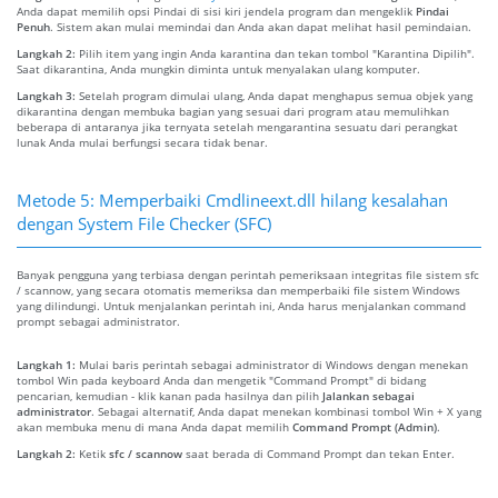
Anda dapat memilih opsi Pindai di sisi kiri jendela program dan mengeklik
Pindai
Penuh
. Sistem akan mulai memindai dan Anda akan dapat melihat hasil pemindaian.
Langkah 2:
Pilih item yang ingin Anda karantina dan tekan tombol "Karantina Dipilih".
Saat dikarantina, Anda mungkin diminta untuk menyalakan ulang komputer.
Langkah 3:
Setelah program dimulai ulang, Anda dapat menghapus semua objek yang
dikarantina dengan membuka bagian yang sesuai dari program atau memulihkan
beberapa di antaranya jika ternyata setelah mengarantina sesuatu dari perangkat
lunak Anda mulai berfungsi secara tidak benar.
Metode 5: Memperbaiki Cmdlineext.dll hilang kesalahan
dengan System File Checker (SFC)
Banyak pengguna yang terbiasa dengan perintah pemeriksaan integritas file sistem sfc
/ scannow, yang secara otomatis memeriksa dan memperbaiki file sistem Windows
yang dilindungi. Untuk menjalankan perintah ini, Anda harus menjalankan command
prompt sebagai administrator.
Langkah 1:
Mulai baris perintah sebagai administrator di Windows dengan menekan
tombol Win pada keyboard Anda dan mengetik "Command Prompt" di bidang
pencarian, kemudian - klik kanan pada hasilnya dan pilih
Jalankan sebagai
administrator
. Sebagai alternatif, Anda dapat menekan kombinasi tombol Win + X yang
akan membuka menu di mana Anda dapat memilih
Command Prompt (Admin)
.
Langkah 2:
Ketik
sfc / scannow
saat berada di Command Prompt dan tekan Enter.