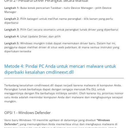
OPSI 2 - Perbarui Driver Perangkat Secara Manual
Langkah 1:
Buka kotak pencarian Taskbar - tulis Device Manager - pilih Device
Manager
Langkah 2:
Pilih kategori untuk melihat nama perangkat - klik kanan yang perlu
diperbarui
Langkah 3:
Pilih Cari secara otomatis untuk perangkat lunak driver yang diperbarui
Langkah 4:
Lihat Update Driver, dan pilih
Langkah 5:
Windows mungkin tidak dapat menemukan driver baru. Dalam hal ini,
pengguna dapat melihat driver di situs web pabrikan, di mana semua instruksi yang
diperlukan tersedia
Metode 4: Pindai PC Anda untuk mencari malware untuk
diperbaiki kesalahan cmdlineext.dll
Terkadang kesalahan cmdlineext.dll dapat terjadi karena malware di komputer Anda.
Perangkat lunak berbahaya dapat dengan sengaja merusak file DLL untuk
menggantinya dengan file berbahaya miliknya sendiri. Oleh karena itu, prioritas nomor
satu Anda adalah memindai komputer Anda dari malware dan menghapusnya secepat
mungkin.
OPSI 1 - Windows Defender
Versi baru Windows 10 memiliki aplikasi di dalamnya yang disebut
"Windows
Defender"
, yang memungkinkan Anda memeriksa virus dan menghapus malware di
komputer, yang sulit untuk dihapus di sistem operasi yang sedang berjalan. Untuk