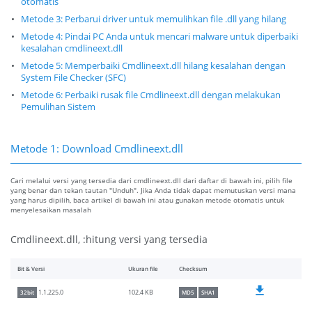
otomatis
Metode 3: Perbarui driver untuk memulihkan file .dll yang hilang
Metode 4: Pindai PC Anda untuk mencari malware untuk diperbaiki
kesalahan cmdlineext.dll
Metode 5: Memperbaiki Cmdlineext.dll hilang kesalahan dengan
System File Checker (SFC)
Metode 6: Perbaiki rusak file Cmdlineext.dll dengan melakukan
Pemulihan Sistem
Metode 1: Download Cmdlineext.dll
Cari melalui versi yang tersedia dari cmdlineext.dll dari daftar di bawah ini, pilih file
yang benar dan tekan tautan "Unduh". Jika Anda tidak dapat memutuskan versi mana
yang harus dipilih, baca artikel di bawah ini atau gunakan metode otomatis untuk
menyelesaikan masalah
Cmdlineext.dll, :hitung versi yang tersedia
Bit & Versi
Ukuran file
Checksum
102.4 KB
1.1.225.0
32bit
MD5
SHA1