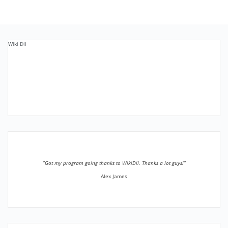
Wiki Dll
”Got my program going thanks to WikiDll. Thanks a lot guys!”
Alex James