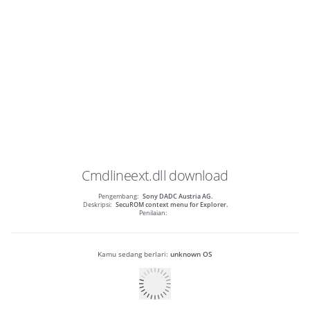
Cmdlineext.dll
download
Pengembang:
Sony DADC Austria AG.
Deskripsi:
SecuROM context menu for Explorer.
Penilaian:
Kamu sedang berlari:
unknown OS