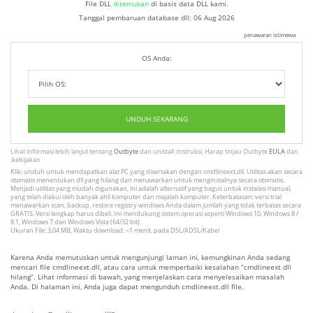
File DLL
ditemukan
di basis data DLL kami.
Tanggal pembaruan database dll:
06 Aug 2026
penawaran istimewa
OS Anda:
UNDUH SEKARANG
Lihat informasi lebih lanjut tentang
Outbyte
dan unistall :instruksi. Harap tinjau Outbyte
EULA
dan
:kebijakan
Klik: unduh untuk mendapatkan alat PC yang disertakan dengan cmdlineext.dll. Utilitas akan secara
otomatis menentukan dll yang hilang dan menawarkan untuk menginstalnya secara otomatis.
Menjadi utilitas yang mudah digunakan, ini adalah alternatif yang bagus untuk instalasi manual,
yang telah diakui oleh banyak ahli komputer dan majalah komputer. Keterbatasan: versi trial
menawarkan scan, backup, restore registry windows Anda dalam jumlah yang tidak terbatas secara
GRATIS. Versi lengkap harus dibeli. Ini mendukung sistem operasi seperti Windows 10, Windows 8 /
8.1, Windows 7 dan Windows Vista (64/32 bit).
Ukuran File: 3,04 MB, Waktu download: <1 menit. pada DSL/ADSL/Kabel
Karena Anda memutuskan untuk mengunjungi laman ini, kemungkinan Anda sedang
mencari file cmdlineext.dll, atau cara untuk memperbaiki kesalahan “cmdlineext.dll
hilang”. Lihat informasi di bawah, yang menjelaskan cara menyelesaikan masalah
Anda. Di halaman ini, Anda juga dapat mengunduh cmdlineext.dll file.