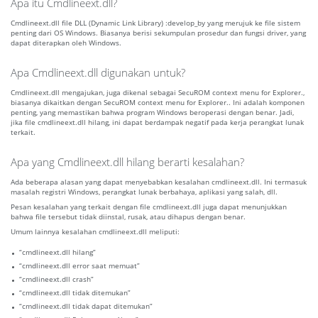
Apa itu Cmdlineext.dll?
Cmdlineext.dll file DLL (Dynamic Link Library) :develop_by yang merujuk ke file sistem
penting dari OS Windows. Biasanya berisi sekumpulan prosedur dan fungsi driver, yang
dapat diterapkan oleh Windows.
Apa Cmdlineext.dll digunakan untuk?
Cmdlineext.dll mengajukan, juga dikenal sebagai SecuROM context menu for Explorer.,
biasanya dikaitkan dengan SecuROM context menu for Explorer.. Ini adalah komponen
penting, yang memastikan bahwa program Windows beroperasi dengan benar. Jadi,
jika file cmdlineext.dll hilang, ini dapat berdampak negatif pada kerja perangkat lunak
terkait.
Apa yang Cmdlineext.dll hilang berarti kesalahan?
Ada beberapa alasan yang dapat menyebabkan kesalahan cmdlineext.dll. Ini termasuk
masalah registri Windows, perangkat lunak berbahaya, aplikasi yang salah, dll.
Pesan kesalahan yang terkait dengan file cmdlineext.dll juga dapat menunjukkan
bahwa file tersebut tidak diinstal, rusak, atau dihapus dengan benar.
Umum lainnya kesalahan cmdlineext.dll meliputi:
“cmdlineext.dll hilang”
“cmdlineext.dll error saat memuat”
“cmdlineext.dll crash”
“cmdlineext.dll tidak ditemukan”
“cmdlineext.dll tidak dapat ditemukan”