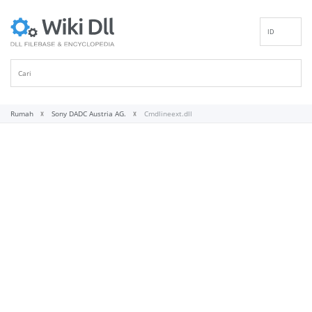
ID
EN
DE
ES
FR
Rumah
Sony DADC Austria AG.
Cmdlineext.dll
IT
PT
RU
NL
NN
SV
VI
FI