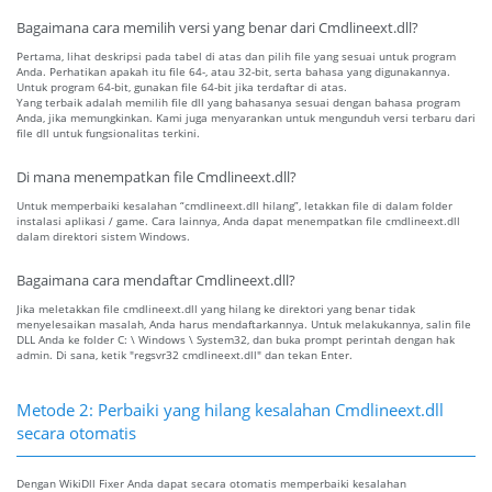
Bagaimana cara memilih versi yang benar dari Cmdlineext.dll?
Pertama, lihat deskripsi pada tabel di atas dan pilih file yang sesuai untuk program
Anda. Perhatikan apakah itu file 64-, atau 32-bit, serta bahasa yang digunakannya.
Untuk program 64-bit, gunakan file 64-bit jika terdaftar di atas.
Yang terbaik adalah memilih file dll yang bahasanya sesuai dengan bahasa program
Anda, jika memungkinkan. Kami juga menyarankan untuk mengunduh versi terbaru dari
file dll untuk fungsionalitas terkini.
Di mana menempatkan file Cmdlineext.dll?
Untuk memperbaiki kesalahan “cmdlineext.dll hilang”, letakkan file di dalam folder
instalasi aplikasi / game. Cara lainnya, Anda dapat menempatkan file cmdlineext.dll
dalam direktori sistem Windows.
Bagaimana cara mendaftar Cmdlineext.dll?
Jika meletakkan file cmdlineext.dll yang hilang ke direktori yang benar tidak
menyelesaikan masalah, Anda harus mendaftarkannya. Untuk melakukannya, salin file
DLL Anda ke folder C: \ Windows \ System32, dan buka prompt perintah dengan hak
admin. Di sana, ketik "regsvr32 cmdlineext.dll" dan tekan Enter.
Metode 2: Perbaiki yang hilang kesalahan Cmdlineext.dll
secara otomatis
Dengan WikiDll Fixer Anda dapat secara otomatis memperbaiki kesalahan