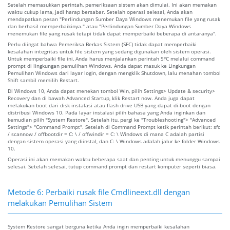
Setelah memasukkan perintah, pemeriksaan sistem akan dimulai. Ini akan memakan
waktu cukup lama, jadi harap bersabar. Setelah operasi selesai, Anda akan
mendapatkan pesan "Perlindungan Sumber Daya Windows menemukan file yang rusak
dan berhasil memperbaikinya." atau "Perlindungan Sumber Daya Windows
menemukan file yang rusak tetapi tidak dapat memperbaiki beberapa di antaranya".
Perlu diingat bahwa Pemeriksa Berkas Sistem (SFC) tidak dapat memperbaiki
kesalahan integritas untuk file sistem yang sedang digunakan oleh sistem operasi.
Untuk memperbaiki file ini, Anda harus menjalankan perintah SFC melalui command
prompt di lingkungan pemulihan Windows. Anda dapat masuk ke Lingkungan
Pemulihan Windows dari layar login, dengan mengklik Shutdown, lalu menahan tombol
Shift sambil memilih Restart.
Di Windows 10, Anda dapat menekan tombol Win, pilih Settings> Update & security>
Recovery dan di bawah Advanced Startup, klik Restart now. Anda juga dapat
melakukan boot dari disk instalasi atau flash drive USB yang dapat di-boot dengan
distribusi Windows 10. Pada layar instalasi pilih bahasa yang Anda inginkan dan
kemudian pilih "System Restore". Setelah itu, pergi ke "Troubleshooting"> "Advanced
Settings"> "Command Prompt". Setelah di Command Prompt ketik perintah berikut: sfc
/ scannow / offbootdir = C: \ / offwindir = C: \ Windows di mana C adalah partisi
dengan sistem operasi yang diinstal, dan C: \ Windows adalah jalur ke folder Windows
10.
Operasi ini akan memakan waktu beberapa saat dan penting untuk menunggu sampai
selesai. Setelah selesai, tutup command prompt dan restart komputer seperti biasa.
Metode 6: Perbaiki rusak file Cmdlineext.dll dengan
melakukan Pemulihan Sistem
System Restore sangat berguna ketika Anda ingin memperbaiki kesalahan