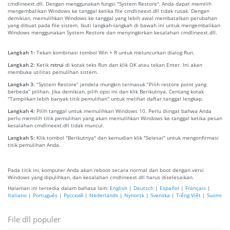
cmdlineext.dll. Dengan menggunakan fungsi "System Restore", Anda dapat memilih
mengembalikan Windows ke tanggal ketika file cmdlineext.dll tidak rusak. Dengan
demikian, memulihkan Windows ke tanggal yang lebih awal membatalkan perubahan
yang dibuat pada file sistem. Ikuti langkah-langkah di bawah ini untuk mengembalikan
Windows menggunakan System Restore dan menyingkirkan kesalahan cmdlineext.dll.
Langkah 1:
Tekan kombinasi tombol Win + R untuk meluncurkan dialog Run.
Langkah 2:
Ketik
rstrui
di kotak teks Run dan klik OK atau tekan Enter. Ini akan
membuka utilitas pemulihan sistem.
Langkah 3:
“System Restore” jendela mungkin termasuk “Pilih restore point yang
berbeda” pilihan. Jika demikian, pilih opsi ini dan klik Berikutnya. Centang kotak
"Tampilkan lebih banyak titik pemulihan" untuk melihat daftar tanggal lengkap.
Langkah 4:
Pilih tanggal untuk memulihkan Windows 10. Perlu diingat bahwa Anda
perlu memilih titik pemulihan yang akan memulihkan Windows ke tanggal ketika pesan
kesalahan cmdlineext.dll tidak muncul.
Langkah 5:
Klik tombol "Berikutnya" dan kemudian klik "Selesai" untuk mengonfirmasi
titik pemulihan Anda.
Pada titik ini, komputer Anda akan reboot secara normal dan boot dengan versi
Windows yang dipulihkan, dan kesalahan cmdlineext.dll harus diselesaikan.
Halaman ini tersedia dalam bahasa lain:
English
|
Deutsch
|
Español
|
Français
|
Italiano
|
Português
|
Русский
|
Nederlands
|
Nynorsk
|
Svenska
|
Tiếng Việt
|
Suomi
File dll populer