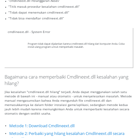
“cmdlineext.dll Pelanggaran Akses”
“Titik masuk prosedur kesalahan cmdlineext.dll”
“Tidak dapat menemukan cmdlineext.dll”
“Tidak bisa mendaftar cmdlineext.dll”
cmdlineext.dll - System Error
Program tidak dapat dijalankan karena cmdlineext.dll hilang dari komputer Anda. Coba
instal ulang program untuk memperbaiki masalah.
Bagaimana cara memperbaiki Cmdlineext.dll kesalahan yang
hilang?
Jika kesalahan "cmdlineext.dll hilang" terjadi, Anda dapat menggunakan salah satu
metode di bawah ini - manual atau otomatis - untuk menyelesaikan masalah. Metode
manual mengasumsikan bahwa Anda mengunduh file cmdlineext.dll dan
memasukkannya ke dalam folder instalasi game/aplikasi, sedangkan metode kedua
jauh lebih mudah karena memungkinkan Anda untuk memperbaiki kesalahan secara
otomatis dengan sedikit usaha.
Metode 1: Download Cmdlineext.dll
Metode 2: Perbaiki yang hilang kesalahan Cmdlineext.dll secara