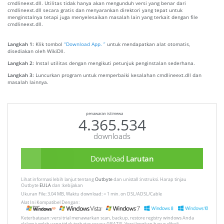
cmdlineext.dll. Utilitas tidak hanya akan mengunduh versi yang benar dari
cmdlineext.dll secara gratis dan menyarankan direktori yang tepat untuk
menginstalnya tetapi juga menyelesaikan masalah lain yang terkait dengan file
cmdlineext.dll.
Langkah 1:
Klik tombol
“Download App. ”
untuk mendapatkan alat otomatis,
disediakan oleh WikiDll.
Langkah 2:
Instal utilitas dengan mengikuti petunjuk penginstalan sederhana.
Langkah 3:
Luncurkan program untuk memperbaiki kesalahan cmdlineext.dll dan
masalah lainnya.
penawaran istimewa
4.365.534
downloads
Download
Larutan
Lihat informasi lebih lanjut tentang
Outbyte
dan unistall :instruksi. Harap tinjau
Outbyte
EULA
dan :kebijakan
Ukuran File: 3.04 MB, Waktu download: < 1 min. on DSL/ADSL/Cable
Alat Ini Kompatibel Dengan:
Keterbatasan: versi trial menawarkan scan, backup, restore registry windows Anda
dalam jumlah yang tidak terbatas secara GRATIS. Versi lengkap harus dibeli.