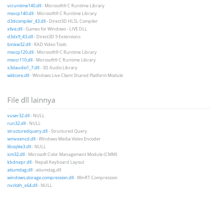
vcruntime140.dll
- Microsoft® C Runtime Library
msvcp140.dll
- Microsoft® C Runtime Library
d3dcompiler_43.dll
- Direct3D HLSL Compiler
xlive.dll
- Games for Windows - LIVE DLL
d3dx9_43.dll
- Direct3D 9 Extensions
binkw32.dll
- RAD Video Tools
msvcp120.dll
- Microsoft® C Runtime Library
msvcr110.dll
- Microsoft® C Runtime Library
x3daudio1_7.dll
- 3D Audio Library
wldcore.dll
- Windows Live Client Shared Platform Module
File dll lainnya
vuser32.dll
- NULL
run32.dll
- NULL
structuredquery.dll
- Structured Query
wmvxencd.dll
- Windows Media Video Encoder
libsqlite3.dll
- NULL
icm32.dll
- Microsoft Color Management Module (CMM)
kbdnepr.dll
- Nepali Keyboard Layout
atiumdag.dll
- atiumdag.dll
windows.storage.compression.dll
- WinRT Compression
nvcloth_x64.dll
- NULL