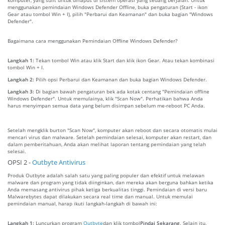
menggunakan pemindaian Windows Defender Offline, buka pengaturan (Start - ikon
Gear atau tombol Win + I), pilih "Perbarui dan Keamanan" dan buka bagian "Windows
Defender".
Bagaimana cara menggunakan Pemindaian Offline Windows Defender?
Langkah 1:
Tekan tombol Win atau klik Start dan klik ikon Gear. Atau tekan kombinasi
tombol Win + I.
Langkah 2:
Pilih opsi Perbarui dan Keamanan dan buka bagian Windows Defender.
Langkah 3:
Di bagian bawah pengaturan bek ada kotak centang "Pemindaian offline
Windows Defender". Untuk memulainya, klik "Scan Now". Perhatikan bahwa Anda
harus menyimpan semua data yang belum disimpan sebelum me-reboot PC Anda.
Setelah mengklik burton "Scan Now", komputer akan reboot dan secara otomatis mulai
mencari virus dan malware. Setelah pemindaian selesai, komputer akan restart, dan
dalam pemberitahuan, Anda akan melihat laporan tentang pemindaian yang telah
selesai.
OPSI 2 -
Outbyte Antivirus
Produk Outbyte adalah salah satu yang paling populer dan efektif untuk melawan
malware dan program yang tidak diinginkan, dan mereka akan berguna bahkan ketika
Anda memasang antivirus pihak ketiga berkualitas tinggi. Pemindaian di versi baru
Malwarebytes dapat dilakukan secara real time dan manual. Untuk memulai
pemindaian manual, harap ikuti langkah-langkah di bawah ini:
Langkah 1:
Luncurkan program
Outbyte
dan klik tombol
Pindai Sekarang
. Selain itu,