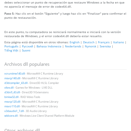
debes seleccionar un punto de recuperación que restaure Windows a la fecha en que
no aparecía el mensaje de error de codex64.dll.
Paso 5:
Haz clic en el botón "Siguiente" y luego haz clic en "Finalizar" para confirmar el
punto de restauración.
En este punto, tu computadora se reiniciará normalmente e iniciará con la versión
restaurada de Windows, y el error codex64.dll debería estar resuelto.
Esta página está disponible en otros idiomas:
English
|
Deutsch
|
Français
|
Italiano
|
Português
|
Русский
|
Bahasa Indonesia
|
Nederlands
|
Nynorsk
|
Svenska
|
Tiếng Việt
|
Suomi
Archivos dll populares
vcruntime140.dll
- Microsoft® C Runtime Library
msvcp140.dll
- Microsoft® C Runtime Library
d3dcompiler_43.dll
- Direct3D HLSL Compiler
xlive.dll
- Games for Windows - LIVE DLL
d3dx9_43.dll
- Direct3D 9 Extensions
binkw32.dll
- RAD Video Tools
msvcp120.dll
- Microsoft® C Runtime Library
msvcr110.dll
- Microsoft® C Runtime Library
x3daudio1_7.dll
- 3D Audio Library
wldcore.dll
- Windows Live Client Shared Platform Module
Otros archivos dll