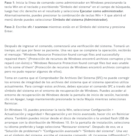
Paso 1:
Inicia la línea de comando como administrador en Windows presionando la
tecla Win en el teclado y escribiendo "Símbolo del sistema" en el campo de búsqueda,
luego haz clic derecho en el resultado y selecciona
Ejecutar como administrador
.
Alternativamente, puedes presionar la combinación de teclas Win + X que abrirá el
menú donde puedes seleccionar
Símbolo del sistema (Administrador)
.
Paso 2:
Escribe
sfc / scannow
mientras estás en el Símbolo del sistema y presiona
Enter.
Después de ingresar el comando, comenzará una verificación del sistema. Tomará un
tiempo, así que por favor se paciente. Una vez que se complete la operación, recibirás
el mensaje: “Windows Resource Protection found corrupt files and successfully
repaired them.” (Protección de recursos de Windows encontró archivos corruptos y los
reparó con éxito) o “Windows Resource Protection found corrupt files but was unable
to fix some of them” (Protección de recursos de Windows encontró archivos corruptos
pero no pudo reparar algunos de ellos).
Toma en cuenta que el Comprobador De Archivos Del Sistema (SFC) no puede corregir
los errores de integridad de los archivos del sistema que el sistema operativo utiliza
actualmente. Para corregir estos archivos, debes ejecutar el comando SFC a través del
símbolo del sistema en el entorno de recuperación de Windows. Puedes acceder al
entorno de recuperación de Windows desde la pantalla de inicio de sesión, haciendo
clic en Apagar, luego manteniendo presionada la tecla Mayús mientras seleccionas
Reiniciar.
En Windows 10, puedes presionar la tecla Win, seleccionar Configuración >
Actualización y seguridad > Recuperación y en Inicio avanzado, hacer clic en Reiniciar
ahora. También puedes iniciar desde el disco de instalación o la unidad flash USB de
arranque con la distribución de Windows 10. En la pantalla de instalación, selecciona
tu idioma preferido y luego selecciona "Restaurar sistema". Después de eso, ve a
"Solución de problemas"> "Configuración avanzada"> "Símbolo del sistema". Una vez
en el símbolo del sistema, escribe el siguiente comando: sfc /scannow /offbootdir=C:\