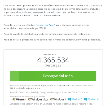
Con WikiDll Fixer puedes reparar automáticamente los errores codex64.dll. La utilidad
no solo descargará la versión correcta de codex64.dll de forma totalmente gratuita y
sugerirá el directorio correcto para instalarlo, sino que también resolverá otros
problemas relacionados con el archivo codex64.dll.
Paso 1:
Haz clic en el botón
“Descargar App. ”
para obtener la herramienta
automática, proporcionada por WikiDll.
Paso 2:
Instala la utilidad siguiendo las simples instrucciones de instalación.
Paso 3:
Inicia el programa para corregir los errores de codex64.dll y otros problemas.
Oferta especial
4.365.534
descargas
Descargar
Solución
See more information about
Outbyte
and unistall
instrustions
. Please review Outbyte
EULA
and
Política de privacidad
Tamaño Del Archivo: 3.04 MB, Tiempo de descarga: < 1 min. on DSL/ADSL/Cable
Esta herramienta es compatible con:
Limitations: trial version offers an unlimited number of scans, backup, restore of your