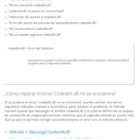
“No se encontró codex64.dll”
“codex64.dll no pudo ser encontrado”
“Infracción de acceso a codex64.dll”
“Error del punto de entrada del procedimiento codex64.dll”
“No se encuentra codex64.dll”
“No se puede registrar codex64.dll”
codex64.dll - Error del Sistema
El programa no puede iniciarse porque falta codex64.dll en el equipo. Intente reinstalar el
programa para corregir este problema.
¿Cómo reparar el error Codex64.dll no se encuentra?
Si se produce el error “codex64.dll no se encuentra” puedes utilizar uno de los
siguientes métodos, manual o automático, para resolver el problema. El método
manual supone que descargas el archivo codex64.dll y lo colocas dentro de la carpeta
de instalación de juegos/aplicaciones, mientras que el segundo método es mucho más
fácil ya que te permite corregir automáticamente el error con un mínimo esfuerzo.
Método 1: Descargar Codex64.dll