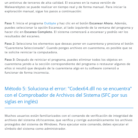
un antivirus de terceros de alta calidad. El escaneo en la nueva versión de
Malwarebytes se puede realizar en tiempo real y de forma manual. Para iniciar la
exploración manual, sigue los pasos a continuación:
Paso 1:
Inicia el programa
Outbyte
y haz clic en el botón
Escanear Ahora
. Además,
puedes seleccionar la opción Escanear, al lado izquierdo de la ventana del programa y
hacer clic en
Escaneo Completo
. El sistema comenzará a escanear y podrás ver los
resultados del escaneo.
Paso 2:
Selecciona los elementos que deseas poner en cuarentena y presiona el botón
"Cuarentena Seleccionada". Cuando pongas archivos en cuarentena, es posible que se
te solicite reiniciar la computadora.
Paso 3:
Después de reiniciar el programa, puedes eliminar todos los objetos en
cuarentena yendo a la sección correspondiente del programa o restaurar algunos de
ellos si resultó que después de la cuarentena algo en tu software comenzó a
funcionar de forma incorrecta.
Método 5: Soluciona el error: "Codex64.dll no se encuentra"
con el Comprobador de Archivos del Sistema (SFC por sus
siglas en inglés)
Muchos usuarios están familiarizados con el comando de verificación de integridad de
archivos del sistema sfc/scannow, que verifica y corrige automáticamente los archivos
protegidos del sistema de Windows. Para ejecutar este comando, debes ejecutar el
símbolo del sistema como administrador.