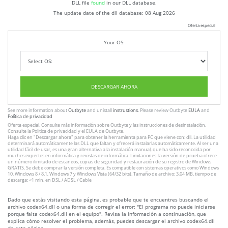
DLL file
found
in our DLL database.
The update date of the dll database:
08 Aug 2026
Oferta especial
Your OS:
DESCARGAR AHORA
See more information about
Outbyte
and unistall
instrustions
. Please review Outbyte
EULA
and
Política de privacidad
Oferta especial. Consulte más información sobre
Outbyte
y las instrucciones
de desinstalación
.
Consulte
la Política de privacidad
y el
EULA
de Outbyte.
Haga clic en
"Descargar ahora"
para obtener la herramienta para PC que viene con: dll. La utilidad
determinará automáticamente las DLL que faltan y ofrecerá instalarlas automáticamente. Al ser una
utilidad fácil de usar, es una gran alternativa a la instalación manual, que ha sido reconocida por
muchos expertos en informática y revistas de informática. Limitaciones: la versión de prueba ofrece
un número ilimitado de escaneos, copias de seguridad y restauración de su registro de Windows
GRATIS. Se debe comprar la versión completa. Es compatible con sistemas operativos como Windows
10, Windows 8 / 8.1, Windows 7 y Windows Vista (64/32 bits). Tamaño de archivo: 3,04 MB, tiempo de
descarga: <1 min. en DSL / ADSL / Cable
Dado que estás visitando esta página, es probable que te encuentres buscando el
archivo codex64.dll o una forma de corregir el error: "El programa no puede iniciarse
porque falta codex64.dll en el equipo". Revisa la información a continuación, que
explica cómo resolver el problema, además, puedes descargar el archivo codex64.dll