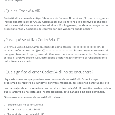
de esta página.
¿Que es Codex64.dll?
Codex64.dll es un archivo tipo Biblioteca de Enlaces Dinámicos (DLL por sus siglas en
inglés), desarrollado por ACME Corporation, que se refiere a los archivos esenciales
del sistema del sistema operativo Windows. Por lo general, contiene un conjunto de
procedimientos y funciones de controlador que Windows puede aplicar.
¿Para qué se utiliza Codex64.dll?
El archivo Codex64.dll, también conocido como o()xxxx[{::::::::::::::::::::::::::::::::::>, se
asocia comúnmente con o()xxxx[{::::::::::::::::::::::::::::::::::>. Es un componente esencial
que garantiza que los programas de Windows funcionen correctamente. Por lo tanto,
si falta el archivo codex64.dll, esto puede afectar negativamente el funcionamiento
del software asociado.
¿Qué significa el error Codex64.dll no se encuentra?
Hay varias razones que pueden causar errores de codex64.dll. Estas incluyen
problemas de registro de Windows, software malicioso, aplicaciones defectuosas, etc.
Los mensajes de error relacionados con el archivo codex64.dll también pueden indicar
que el archivo se ha instalado incorrectamente, está dañado o ha sido eliminado.
Otros errores comunes de codex64.dll incluyen:
“codex64.dll no se encuentra”
“Error al cargar codex64.dll”
“Fallo al ejecutar codex64.dll”