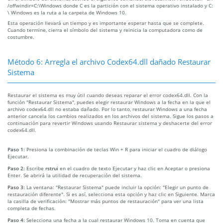
/offwindir=C:\Windows donde C es la partición con el sistema operativo instalado y C:
\ Windows es la ruta a la carpeta de Windows 10.
Esta operación llevará un tiempo y es importante esperar hasta que se complete.
Cuando termine, cierra el símbolo del sistema y reinicia la computadora como de
costumbre.
Método 6: Arregla el archivo Codex64.dll dañado Restaurar
Sistema
Restaurar el sistema es muy útil cuando deseas reparar el error codex64.dll. Con la
función "Restaurar Sistema", puedes elegir restaurar Windows a la fecha en la que el
archivo codex64.dll no estaba dañado. Por lo tanto, restaurar Windows a una fecha
anterior cancela los cambios realizados en los archivos del sistema. Sigue los pasos a
continuación para revertir Windows usando Restaurar sistema y deshacerte del error
codex64.dll.
Paso 1:
Presiona la combinación de teclas Win + R para iniciar el cuadro de diálogo
Ejecutar.
Paso 2:
Escribe
rstrui
en el cuadro de texto Ejecutar y haz clic en Aceptar o presiona
Enter. Se abrirá la utilidad de recuperación del sistema.
Paso 3:
La ventana: "Restaurar Sistema" puede incluir la opción: "Elegir un punto de
restauración diferente". Si es así, selecciona esta opción y haz clic en Siguiente. Marca
la casilla de verificación: "Mostrar más puntos de restauración" para ver una lista
completa de fechas.
Paso 4:
Selecciona una fecha a la cual restaurar Windows 10. Toma en cuenta que