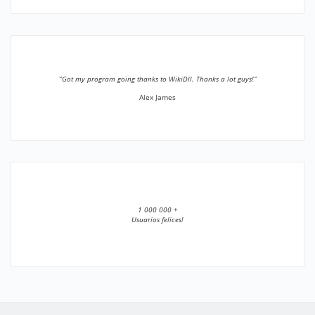
”Got my program going thanks to WikiDll. Thanks a lot guys!”
Alex James
1 000 000 +
Usuarios felices!