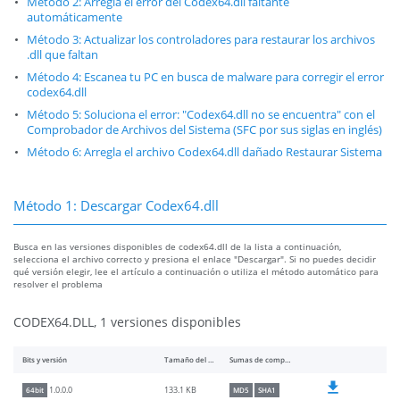
Método 2: Arregla el error del Codex64.dll faltante
automáticamente
Método 3: Actualizar los controladores para restaurar los archivos
.dll que faltan
Método 4: Escanea tu PC en busca de malware para corregir el error
codex64.dll
Método 5: Soluciona el error: "Codex64.dll no se encuentra" con el
Comprobador de Archivos del Sistema (SFC por sus siglas en inglés)
Método 6: Arregla el archivo Codex64.dll dañado Restaurar Sistema
Método 1: Descargar Codex64.dll
Busca en las versiones disponibles de codex64.dll de la lista a continuación,
selecciona el archivo correcto y presiona el enlace "Descargar". Si no puedes decidir
qué versión elegir, lee el artículo a continuación o utiliza el método automático para
resolver el problema
CODEX64.DLL, 1 versiones disponibles
Bits y versión
Tamaño del archivo
Sumas de comprobación
133.1 KB
1.0.0.0
64bit
MD5
SHA1