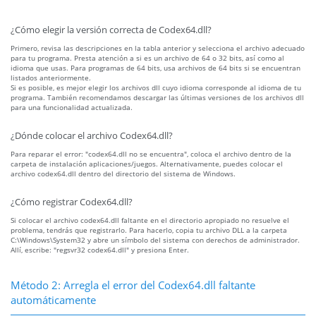
¿Cómo elegir la versión correcta de Codex64.dll?
Primero, revisa las descripciones en la tabla anterior y selecciona el archivo adecuado
para tu programa. Presta atención a si es un archivo de 64 o 32 bits, así como al
idioma que usas. Para programas de 64 bits, usa archivos de 64 bits si se encuentran
listados anteriormente.
Si es posible, es mejor elegir los archivos dll cuyo idioma corresponde al idioma de tu
programa. También recomendamos descargar las últimas versiones de los archivos dll
para una funcionalidad actualizada.
¿Dónde colocar el archivo Codex64.dll?
Para reparar el error: "codex64.dll no se encuentra", coloca el archivo dentro de la
carpeta de instalación aplicaciones/juegos. Alternativamente, puedes colocar el
archivo codex64.dll dentro del directorio del sistema de Windows.
¿Cómo registrar Codex64.dll?
Si colocar el archivo codex64.dll faltante en el directorio apropiado no resuelve el
problema, tendrás que registrarlo. Para hacerlo, copia tu archivo DLL a la carpeta
C:\Windows\System32 y abre un símbolo del sistema con derechos de administrador.
Allí, escribe: "regsvr32 codex64.dll" y presiona Enter.
Método 2: Arregla el error del Codex64.dll faltante
automáticamente