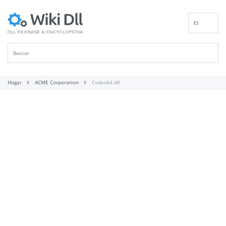
ES
EN
DE
FR
IT
Hogar
ACME Corporation
Codex64.dll
PT
RU
ID
NL
NN
SV
VI
FI