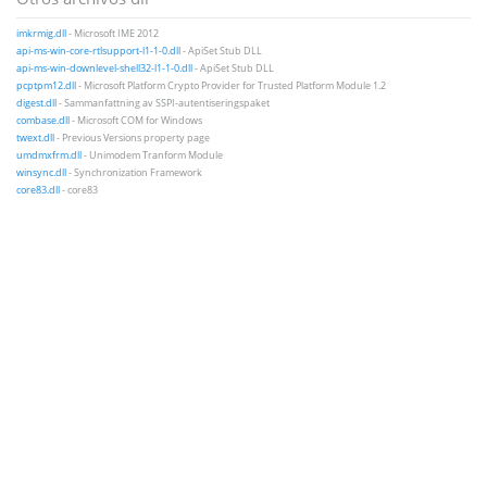
imkrmig.dll
- Microsoft IME 2012
api-ms-win-core-rtlsupport-l1-1-0.dll
- ApiSet Stub DLL
api-ms-win-downlevel-shell32-l1-1-0.dll
- ApiSet Stub DLL
pcptpm12.dll
- Microsoft Platform Crypto Provider for Trusted Platform Module 1.2
digest.dll
- Sammanfattning av SSPI-autentiseringspaket
combase.dll
- Microsoft COM for Windows
twext.dll
- Previous Versions property page
umdmxfrm.dll
- Unimodem Tranform Module
winsync.dll
- Synchronization Framework
core83.dll
- core83