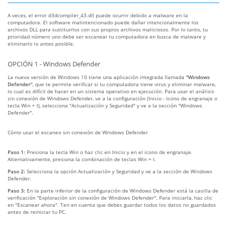
A veces, el error d3dcompiler_43.dll puede ocurrir debido a malware en la
computadora. El software malintencionado puede dañar intencionalmente los
archivos DLL para sustituirlos con sus propios archivos maliciosos. Por lo tanto, tu
prioridad número uno debe ser escanear tu computadora en busca de malware y
eliminarlo lo antes posible.
OPCIÓN 1 - Windows Defender
La nueva versión de Windows 10 tiene una aplicación integrada llamada
"Windows
Defender"
, que te permite verificar si tu computadora tiene virus y eliminar malware,
lo cual es difícil de hacer en un sistema operativo en ejecución. Para usar el análisis
sin conexión de Windows Defender, ve a la configuración (Inicio - Icono de engranaje o
tecla Win + I), selecciona "Actualización y Seguridad" y ve a la sección "Windows
Defender".
Cómo usar el escaneo sin conexión de Windows Defender
Paso 1:
Presiona la tecla Win o haz clic en Inicio y en el icono de engranaje.
Alternativamente, presiona la combinación de teclas Win + I.
Paso 2:
Selecciona la opción Actualización y Seguridad y ve a la sección de Windows
Defender.
Paso 3:
En la parte inferior de la configuración de Windows Defender está la casilla de
verificación "Exploración sin conexión de Windows Defender". Para iniciarla, haz clic
en "Escanear ahora". Ten en cuenta que debes guardar todos los datos no guardados
antes de reiniciar tu PC.