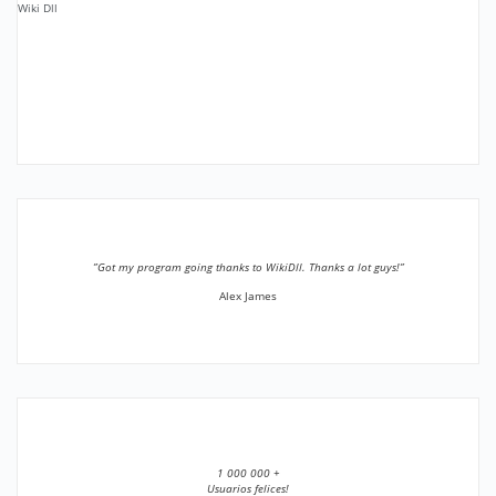
Wiki Dll
”Got my program going thanks to WikiDll. Thanks a lot guys!”
Alex James
1 000 000 +
Usuarios felices!