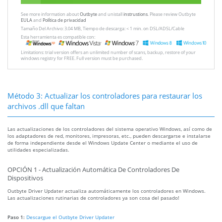
See more information about
Outbyte
and unistall
instrustions
. Please review Outbyte
EULA
and
Política de privacidad
Tamaño Del Archivo: 3.04 MB, Tiempo de descarga: < 1 min. on DSL/ADSL/Cable
Esta herramienta es compatible con:
Limitations: trial version offers an unlimited number of scans, backup, restore of your
windows registry for FREE. Full version must be purchased.
Método 3: Actualizar los controladores para restaurar los
archivos .dll que faltan
Las actualizaciones de los controladores del sistema operativo Windows, así como de
los adaptadores de red, monitores, impresoras, etc., pueden descargarse e instalarse
de forma independiente desde el Windows Update Center o mediante el uso de
utilidades especializadas.
OPCIÓN 1 - Actualización Automática De Controladores De
Dispositivos
Outbyte Driver Updater actualiza automáticamente los controladores en Windows.
Las actualizaciones rutinarias de controladores ya son cosa del pasado!
Paso 1:
Descargue el Outbyte Driver Updater