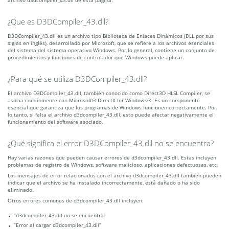
archivo d3dcompiler_43.dll de esta página.
¿Que es D3DCompiler_43.dll?
D3DCompiler_43.dll es un archivo tipo Biblioteca de Enlaces Dinámicos (DLL por sus
siglas en inglés), desarrollado por Microsoft, que se refiere a los archivos esenciales
del sistema del sistema operativo Windows. Por lo general, contiene un conjunto de
procedimientos y funciones de controlador que Windows puede aplicar.
¿Para qué se utiliza D3DCompiler_43.dll?
El archivo D3DCompiler_43.dll, también conocido como Direct3D HLSL Compiler, se
asocia comúnmente con Microsoft® DirectX for Windows®. Es un componente
esencial que garantiza que los programas de Windows funcionen correctamente. Por
lo tanto, si falta el archivo d3dcompiler_43.dll, esto puede afectar negativamente el
funcionamiento del software asociado.
¿Qué significa el error D3DCompiler_43.dll no se encuentra?
Hay varias razones que pueden causar errores de d3dcompiler_43.dll. Estas incluyen
problemas de registro de Windows, software malicioso, aplicaciones defectuosas, etc.
Los mensajes de error relacionados con el archivo d3dcompiler_43.dll también pueden
indicar que el archivo se ha instalado incorrectamente, está dañado o ha sido
eliminado.
Otros errores comunes de d3dcompiler_43.dll incluyen:
“d3dcompiler_43.dll no se encuentra”
“Error al cargar d3dcompiler_43.dll”