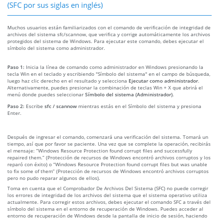
(SFC por sus siglas en inglés)
Muchos usuarios están familiarizados con el comando de verificación de integridad de
archivos del sistema sfc/scannow, que verifica y corrige automáticamente los archivos
protegidos del sistema de Windows. Para ejecutar este comando, debes ejecutar el
símbolo del sistema como administrador.
Paso 1:
Inicia la línea de comando como administrador en Windows presionando la
tecla Win en el teclado y escribiendo "Símbolo del sistema" en el campo de búsqueda,
luego haz clic derecho en el resultado y selecciona
Ejecutar como administrador
.
Alternativamente, puedes presionar la combinación de teclas Win + X que abrirá el
menú donde puedes seleccionar
Símbolo del sistema (Administrador)
.
Paso 2:
Escribe
sfc / scannow
mientras estás en el Símbolo del sistema y presiona
Enter.
Después de ingresar el comando, comenzará una verificación del sistema. Tomará un
tiempo, así que por favor se paciente. Una vez que se complete la operación, recibirás
el mensaje: “Windows Resource Protection found corrupt files and successfully
repaired them.” (Protección de recursos de Windows encontró archivos corruptos y los
reparó con éxito) o “Windows Resource Protection found corrupt files but was unable
to fix some of them” (Protección de recursos de Windows encontró archivos corruptos
pero no pudo reparar algunos de ellos).
Toma en cuenta que el Comprobador De Archivos Del Sistema (SFC) no puede corregir
los errores de integridad de los archivos del sistema que el sistema operativo utiliza
actualmente. Para corregir estos archivos, debes ejecutar el comando SFC a través del
símbolo del sistema en el entorno de recuperación de Windows. Puedes acceder al
entorno de recuperación de Windows desde la pantalla de inicio de sesión, haciendo