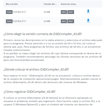
Bits y versión
Tamaño del archivo
Sumas de comprobación
2.0 MB
9.29.952.3111
32bit
MD5
SHA1
2.4 MB
9.29.952.3111
64bit
MD5
SHA1
¿Cómo elegir la versión correcta de D3DCompiler_43.dll?
Primero, revisa las descripciones en la tabla anterior y selecciona el archivo adecuado
para tu programa. Presta atención a si es un archivo de 64 o 32 bits, así como al
idioma que usas. Para programas de 64 bits, usa archivos de 64 bits si se encuentran
listados anteriormente.
Si es posible, es mejor elegir los archivos dll cuyo idioma corresponde al idioma de tu
programa. También recomendamos descargar las últimas versiones de los archivos dll
para una funcionalidad actualizada.
¿Dónde colocar el archivo D3DCompiler_43.dll?
Para reparar el error: "d3dcompiler_43.dll no se encuentra", coloca el archivo dentro
de la carpeta de instalación aplicaciones/juegos. Alternativamente, puedes colocar el
archivo d3dcompiler_43.dll dentro del directorio del sistema de Windows.
¿Cómo registrar D3DCompiler_43.dll?
Si colocar el archivo d3dcompiler_43.dll faltante en el directorio apropiado no
resuelve el problema, tendrás que registrarlo. Para hacerlo, copia tu archivo DLL a la
carpeta C:\Windows\System32 y abre un símbolo del sistema con derechos de