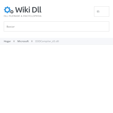
ES
EN
DE
FR
IT
Hogar
Microsoft
D3DCompiler_43.dll
PT
RU
ID
NL
NN
SV
VI
FI