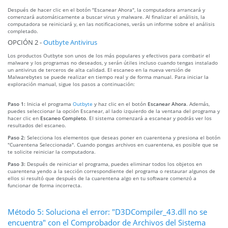
Después de hacer clic en el botón "Escanear Ahora", la computadora arrancará y
comenzará automáticamente a buscar virus y malware. Al finalizar el análisis, la
computadora se reiniciará y, en las notificaciones, verás un informe sobre el análisis
completado.
OPCIÓN 2 -
Outbyte Antivirus
Los productos Outbyte son unos de los más populares y efectivos para combatir el
malware y los programas no deseados, y serán útiles incluso cuando tengas instalado
un antivirus de terceros de alta calidad. El escaneo en la nueva versión de
Malwarebytes se puede realizar en tiempo real y de forma manual. Para iniciar la
exploración manual, sigue los pasos a continuación:
Paso 1:
Inicia el programa
Outbyte
y haz clic en el botón
Escanear Ahora
. Además,
puedes seleccionar la opción Escanear, al lado izquierdo de la ventana del programa y
hacer clic en
Escaneo Completo
. El sistema comenzará a escanear y podrás ver los
resultados del escaneo.
Paso 2:
Selecciona los elementos que deseas poner en cuarentena y presiona el botón
"Cuarentena Seleccionada". Cuando pongas archivos en cuarentena, es posible que se
te solicite reiniciar la computadora.
Paso 3:
Después de reiniciar el programa, puedes eliminar todos los objetos en
cuarentena yendo a la sección correspondiente del programa o restaurar algunos de
ellos si resultó que después de la cuarentena algo en tu software comenzó a
funcionar de forma incorrecta.
Método 5: Soluciona el error: "D3DCompiler_43.dll no se
encuentra" con el Comprobador de Archivos del Sistema