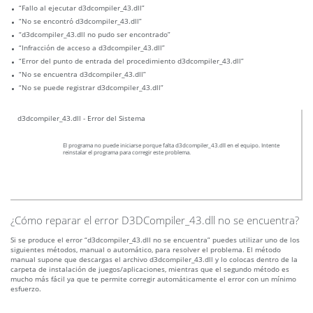
“Fallo al ejecutar d3dcompiler_43.dll”
“No se encontró d3dcompiler_43.dll”
“d3dcompiler_43.dll no pudo ser encontrado”
“Infracción de acceso a d3dcompiler_43.dll”
“Error del punto de entrada del procedimiento d3dcompiler_43.dll”
“No se encuentra d3dcompiler_43.dll”
“No se puede registrar d3dcompiler_43.dll”
d3dcompiler_43.dll - Error del Sistema
El programa no puede iniciarse porque falta d3dcompiler_43.dll en el equipo. Intente
reinstalar el programa para corregir este problema.
¿Cómo reparar el error D3DCompiler_43.dll no se encuentra?
Si se produce el error “d3dcompiler_43.dll no se encuentra” puedes utilizar uno de los
siguientes métodos, manual o automático, para resolver el problema. El método
manual supone que descargas el archivo d3dcompiler_43.dll y lo colocas dentro de la
carpeta de instalación de juegos/aplicaciones, mientras que el segundo método es
mucho más fácil ya que te permite corregir automáticamente el error con un mínimo
esfuerzo.