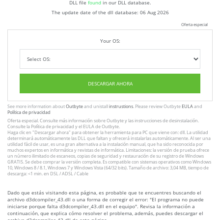
DLL file
found
in our DLL database.
The update date of the dll database:
06 Aug 2026
Oferta especial
Your OS:
DESCARGAR AHORA
See more information about
Outbyte
and unistall
instrustions
. Please review Outbyte
EULA
and
Política de privacidad
Oferta especial. Consulte más información sobre
Outbyte
y las instrucciones
de desinstalación
.
Consulte
la Política de privacidad
y el
EULA
de Outbyte.
Haga clic en
"Descargar ahora"
para obtener la herramienta para PC que viene con: dll. La utilidad
determinará automáticamente las DLL que faltan y ofrecerá instalarlas automáticamente. Al ser una
utilidad fácil de usar, es una gran alternativa a la instalación manual, que ha sido reconocida por
muchos expertos en informática y revistas de informática. Limitaciones: la versión de prueba ofrece
un número ilimitado de escaneos, copias de seguridad y restauración de su registro de Windows
GRATIS. Se debe comprar la versión completa. Es compatible con sistemas operativos como Windows
10, Windows 8 / 8.1, Windows 7 y Windows Vista (64/32 bits). Tamaño de archivo: 3,04 MB, tiempo de
descarga: <1 min. en DSL / ADSL / Cable
Dado que estás visitando esta página, es probable que te encuentres buscando el
archivo d3dcompiler_43.dll o una forma de corregir el error: "El programa no puede
iniciarse porque falta d3dcompiler_43.dll en el equipo". Revisa la información a
continuación, que explica cómo resolver el problema, además, puedes descargar el