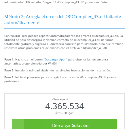
administrador. Allí, escribe: "regsvr32 d3dcompiler_43.dll" y presiona Enter.
Método 2: Arregla el error del D3DCompiler_43.dll faltante
automáticamente
Con WikiDll Fixer puedes reparar automáticamente los errores d3dcompiler_43.dll. La
utilidad no solo descargará la versión correcta de d3dcompiler_43.dll de forma
totalmente gratuita y sugerirá el directorio correcto para instalarlo, sino que también
resolverá otros problemas relacionados con el archivo d3dcompiler_43.dll.
Paso 1:
Haz clic en el botón
“Descargar App. ”
para obtener la herramienta
automática, proporcionada por WikiDll.
Paso 2:
Instala la utilidad siguiendo las simples instrucciones de instalación.
Paso 3:
Inicia el programa para corregir los errores de d3dcompiler_43.dll y otros
problemas.
Oferta especial
4.365.534
descargas
Descargar
Solución