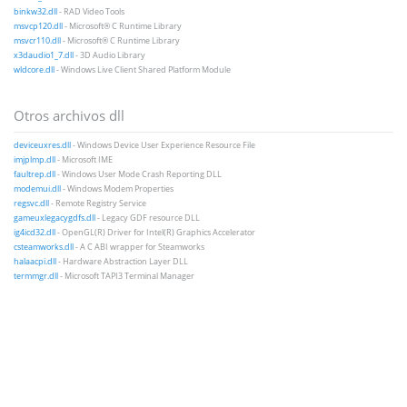
binkw32.dll
- RAD Video Tools
msvcp120.dll
- Microsoft® C Runtime Library
msvcr110.dll
- Microsoft® C Runtime Library
x3daudio1_7.dll
- 3D Audio Library
wldcore.dll
- Windows Live Client Shared Platform Module
Otros archivos dll
deviceuxres.dll
- Windows Device User Experience Resource File
imjplmp.dll
- Microsoft IME
faultrep.dll
- Windows User Mode Crash Reporting DLL
modemui.dll
- Windows Modem Properties
regsvc.dll
- Remote Registry Service
gameuxlegacygdfs.dll
- Legacy GDF resource DLL
ig4icd32.dll
- OpenGL(R) Driver for Intel(R) Graphics Accelerator
csteamworks.dll
- A C ABI wrapper for Steamworks
halaacpi.dll
- Hardware Abstraction Layer DLL
termmgr.dll
- Microsoft TAPI3 Terminal Manager