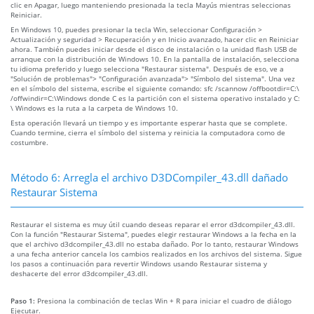
clic en Apagar, luego manteniendo presionada la tecla Mayús mientras seleccionas
Reiniciar.
En Windows 10, puedes presionar la tecla Win, seleccionar Configuración >
Actualización y seguridad > Recuperación y en Inicio avanzado, hacer clic en Reiniciar
ahora. También puedes iniciar desde el disco de instalación o la unidad flash USB de
arranque con la distribución de Windows 10. En la pantalla de instalación, selecciona
tu idioma preferido y luego selecciona "Restaurar sistema". Después de eso, ve a
"Solución de problemas"> "Configuración avanzada"> "Símbolo del sistema". Una vez
en el símbolo del sistema, escribe el siguiente comando: sfc /scannow /offbootdir=C:\
/offwindir=C:\Windows donde C es la partición con el sistema operativo instalado y C:
\ Windows es la ruta a la carpeta de Windows 10.
Esta operación llevará un tiempo y es importante esperar hasta que se complete.
Cuando termine, cierra el símbolo del sistema y reinicia la computadora como de
costumbre.
Método 6: Arregla el archivo D3DCompiler_43.dll dañado
Restaurar Sistema
Restaurar el sistema es muy útil cuando deseas reparar el error d3dcompiler_43.dll.
Con la función "Restaurar Sistema", puedes elegir restaurar Windows a la fecha en la
que el archivo d3dcompiler_43.dll no estaba dañado. Por lo tanto, restaurar Windows
a una fecha anterior cancela los cambios realizados en los archivos del sistema. Sigue
los pasos a continuación para revertir Windows usando Restaurar sistema y
deshacerte del error d3dcompiler_43.dll.
Paso 1:
Presiona la combinación de teclas Win + R para iniciar el cuadro de diálogo
Ejecutar.