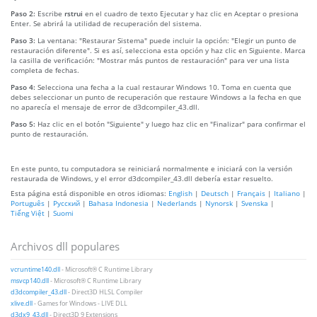
Paso 2:
Escribe
rstrui
en el cuadro de texto Ejecutar y haz clic en Aceptar o presiona
Enter. Se abrirá la utilidad de recuperación del sistema.
Paso 3:
La ventana: "Restaurar Sistema" puede incluir la opción: "Elegir un punto de
restauración diferente". Si es así, selecciona esta opción y haz clic en Siguiente. Marca
la casilla de verificación: "Mostrar más puntos de restauración" para ver una lista
completa de fechas.
Paso 4:
Selecciona una fecha a la cual restaurar Windows 10. Toma en cuenta que
debes seleccionar un punto de recuperación que restaure Windows a la fecha en que
no aparecía el mensaje de error de d3dcompiler_43.dll.
Paso 5:
Haz clic en el botón "Siguiente" y luego haz clic en "Finalizar" para confirmar el
punto de restauración.
En este punto, tu computadora se reiniciará normalmente e iniciará con la versión
restaurada de Windows, y el error d3dcompiler_43.dll debería estar resuelto.
Esta página está disponible en otros idiomas:
English
|
Deutsch
|
Français
|
Italiano
|
Português
|
Русский
|
Bahasa Indonesia
|
Nederlands
|
Nynorsk
|
Svenska
|
Tiếng Việt
|
Suomi
Archivos dll populares
vcruntime140.dll
- Microsoft® C Runtime Library
msvcp140.dll
- Microsoft® C Runtime Library
d3dcompiler_43.dll
- Direct3D HLSL Compiler
xlive.dll
- Games for Windows - LIVE DLL
d3dx9_43.dll
- Direct3D 9 Extensions