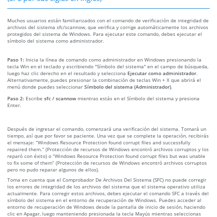
Muchos usuarios están familiarizados con el comando de verificación de integridad de
archivos del sistema sfc/scannow, que verifica y corrige automáticamente los archivos
protegidos del sistema de Windows. Para ejecutar este comando, debes ejecutar el
símbolo del sistema como administrador.
Paso 1:
Inicia la línea de comando como administrador en Windows presionando la
tecla Win en el teclado y escribiendo "Símbolo del sistema" en el campo de búsqueda,
luego haz clic derecho en el resultado y selecciona
Ejecutar como administrador
.
Alternativamente, puedes presionar la combinación de teclas Win + X que abrirá el
menú donde puedes seleccionar
Símbolo del sistema (Administrador)
.
Paso 2:
Escribe
sfc / scannow
mientras estás en el Símbolo del sistema y presiona
Enter.
Después de ingresar el comando, comenzará una verificación del sistema. Tomará un
tiempo, así que por favor se paciente. Una vez que se complete la operación, recibirás
el mensaje: “Windows Resource Protection found corrupt files and successfully
repaired them.” (Protección de recursos de Windows encontró archivos corruptos y los
reparó con éxito) o “Windows Resource Protection found corrupt files but was unable
to fix some of them” (Protección de recursos de Windows encontró archivos corruptos
pero no pudo reparar algunos de ellos).
Toma en cuenta que el Comprobador De Archivos Del Sistema (SFC) no puede corregir
los errores de integridad de los archivos del sistema que el sistema operativo utiliza
actualmente. Para corregir estos archivos, debes ejecutar el comando SFC a través del
símbolo del sistema en el entorno de recuperación de Windows. Puedes acceder al
entorno de recuperación de Windows desde la pantalla de inicio de sesión, haciendo
clic en Apagar, luego manteniendo presionada la tecla Mayús mientras seleccionas