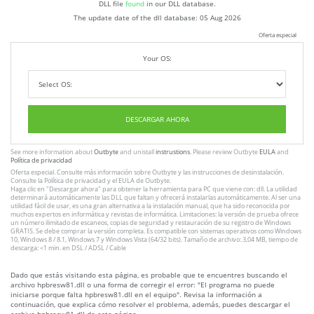
DLL file
found
in our DLL database.
The update date of the dll database:
05 Aug 2026
Oferta especial
Your OS:
DESCARGAR AHORA
See more information about
Outbyte
and unistall
instrustions
. Please review Outbyte
EULA
and
Política de privacidad
Oferta especial. Consulte más información sobre
Outbyte
y las instrucciones
de desinstalación
.
Consulte
la Política de privacidad
y el
EULA
de Outbyte.
Haga clic en
"Descargar ahora"
para obtener la herramienta para PC que viene con: dll. La utilidad
determinará automáticamente las DLL que faltan y ofrecerá instalarlas automáticamente. Al ser una
utilidad fácil de usar, es una gran alternativa a la instalación manual, que ha sido reconocida por
muchos expertos en informática y revistas de informática. Limitaciones: la versión de prueba ofrece
un número ilimitado de escaneos, copias de seguridad y restauración de su registro de Windows
GRATIS. Se debe comprar la versión completa. Es compatible con sistemas operativos como Windows
10, Windows 8 / 8.1, Windows 7 y Windows Vista (64/32 bits). Tamaño de archivo: 3,04 MB, tiempo de
descarga: <1 min. en DSL / ADSL / Cable
Dado que estás visitando esta página, es probable que te encuentres buscando el
archivo hpbresw81.dll o una forma de corregir el error: "El programa no puede
iniciarse porque falta hpbresw81.dll en el equipo". Revisa la información a
continuación, que explica cómo resolver el problema, además, puedes descargar el