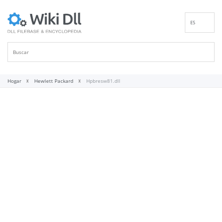
ES
EN
DE
FR
IT
Hogar
Hewlett Packard
Hpbresw81.dll
PT
RU
ID
NL
NN
SV
VI
FI