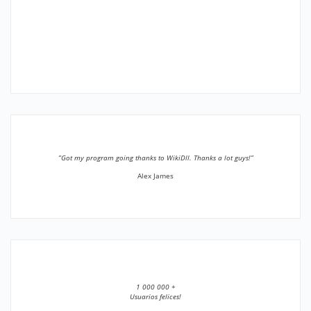
”Got my program going thanks to WikiDll. Thanks a lot guys!”
Alex James
1 000 000 +
Usuarios felices!