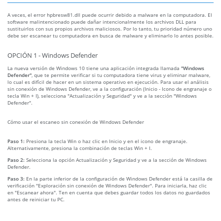
A veces, el error hpbresw81.dll puede ocurrir debido a malware en la computadora. El
software malintencionado puede dañar intencionalmente los archivos DLL para
sustituirlos con sus propios archivos maliciosos. Por lo tanto, tu prioridad número uno
debe ser escanear tu computadora en busca de malware y eliminarlo lo antes posible.
OPCIÓN 1 - Windows Defender
La nueva versión de Windows 10 tiene una aplicación integrada llamada
"Windows
Defender"
, que te permite verificar si tu computadora tiene virus y eliminar malware,
lo cual es difícil de hacer en un sistema operativo en ejecución. Para usar el análisis
sin conexión de Windows Defender, ve a la configuración (Inicio - Icono de engranaje o
tecla Win + I), selecciona "Actualización y Seguridad" y ve a la sección "Windows
Defender".
Cómo usar el escaneo sin conexión de Windows Defender
Paso 1:
Presiona la tecla Win o haz clic en Inicio y en el icono de engranaje.
Alternativamente, presiona la combinación de teclas Win + I.
Paso 2:
Selecciona la opción Actualización y Seguridad y ve a la sección de Windows
Defender.
Paso 3:
En la parte inferior de la configuración de Windows Defender está la casilla de
verificación "Exploración sin conexión de Windows Defender". Para iniciarla, haz clic
en "Escanear ahora". Ten en cuenta que debes guardar todos los datos no guardados
antes de reiniciar tu PC.