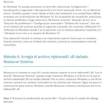
Reiniciar.
En Windows 10, puedes presionar la tecla Win, seleccionar Configuración >
Actualización y seguridad > Recuperación y en Inicio avanzado, hacer clic en Reiniciar
ahora. También puedes iniciar desde el disco de instalación o la unidad flash USB de
arranque con la distribución de Windows 10. En la pantalla de instalación, selecciona
tu idioma preferido y luego selecciona "Restaurar sistema". Después de eso, ve a
"Solución de problemas"> "Configuración avanzada"> "Símbolo del sistema". Una vez
en el símbolo del sistema, escribe el siguiente comando: sfc /scannow /offbootdir=C:\
/offwindir=C:\Windows donde C es la partición con el sistema operativo instalado y C:
\ Windows es la ruta a la carpeta de Windows 10.
Esta operación llevará un tiempo y es importante esperar hasta que se complete.
Cuando termine, cierra el símbolo del sistema y reinicia la computadora como de
costumbre.
Método 6: Arregla el archivo Hpbresw81.dll dañado
Restaurar Sistema
Restaurar el sistema es muy útil cuando deseas reparar el error hpbresw81.dll. Con la
función "Restaurar Sistema", puedes elegir restaurar Windows a la fecha en la que el
archivo hpbresw81.dll no estaba dañado. Por lo tanto, restaurar Windows a una fecha
anterior cancela los cambios realizados en los archivos del sistema. Sigue los pasos a
continuación para revertir Windows usando Restaurar sistema y deshacerte del error
hpbresw81.dll.
Paso 1:
Presiona la combinación de teclas Win + R para iniciar el cuadro de diálogo
Ejecutar.