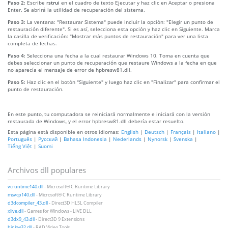
Paso 2:
Escribe
rstrui
en el cuadro de texto Ejecutar y haz clic en Aceptar o presiona
Enter. Se abrirá la utilidad de recuperación del sistema.
Paso 3:
La ventana: "Restaurar Sistema" puede incluir la opción: "Elegir un punto de
restauración diferente". Si es así, selecciona esta opción y haz clic en Siguiente. Marca
la casilla de verificación: "Mostrar más puntos de restauración" para ver una lista
completa de fechas.
Paso 4:
Selecciona una fecha a la cual restaurar Windows 10. Toma en cuenta que
debes seleccionar un punto de recuperación que restaure Windows a la fecha en que
no aparecía el mensaje de error de hpbresw81.dll.
Paso 5:
Haz clic en el botón "Siguiente" y luego haz clic en "Finalizar" para confirmar el
punto de restauración.
En este punto, tu computadora se reiniciará normalmente e iniciará con la versión
restaurada de Windows, y el error hpbresw81.dll debería estar resuelto.
Esta página está disponible en otros idiomas:
English
|
Deutsch
|
Français
|
Italiano
|
Português
|
Русский
|
Bahasa Indonesia
|
Nederlands
|
Nynorsk
|
Svenska
|
Tiếng Việt
|
Suomi
Archivos dll populares
vcruntime140.dll
- Microsoft® C Runtime Library
msvcp140.dll
- Microsoft® C Runtime Library
d3dcompiler_43.dll
- Direct3D HLSL Compiler
xlive.dll
- Games for Windows - LIVE DLL
d3dx9_43.dll
- Direct3D 9 Extensions
binkw32.dll
- RAD Video Tools