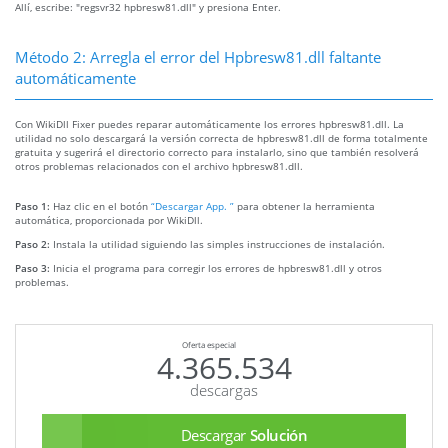
Allí, escribe: "regsvr32 hpbresw81.dll" y presiona Enter.
Método 2: Arregla el error del Hpbresw81.dll faltante
automáticamente
Con WikiDll Fixer puedes reparar automáticamente los errores hpbresw81.dll. La
utilidad no solo descargará la versión correcta de hpbresw81.dll de forma totalmente
gratuita y sugerirá el directorio correcto para instalarlo, sino que también resolverá
otros problemas relacionados con el archivo hpbresw81.dll.
Paso 1:
Haz clic en el botón
“Descargar App. ”
para obtener la herramienta
automática, proporcionada por WikiDll.
Paso 2:
Instala la utilidad siguiendo las simples instrucciones de instalación.
Paso 3:
Inicia el programa para corregir los errores de hpbresw81.dll y otros
problemas.
Oferta especial
4.365.534
descargas
Descargar
Solución