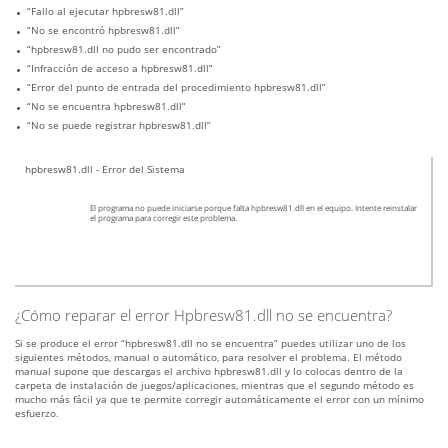
“Fallo al ejecutar hpbresw81.dll”
“No se encontró hpbresw81.dll”
“hpbresw81.dll no pudo ser encontrado”
“Infracción de acceso a hpbresw81.dll”
“Error del punto de entrada del procedimiento hpbresw81.dll”
“No se encuentra hpbresw81.dll”
“No se puede registrar hpbresw81.dll”
hpbresw81.dll - Error del Sistema
El programa no puede iniciarse porque falta hpbresw81.dll en el equipo. Intente reinstalar
el programa para corregir este problema.
¿Cómo reparar el error Hpbresw81.dll no se encuentra?
Si se produce el error “hpbresw81.dll no se encuentra” puedes utilizar uno de los
siguientes métodos, manual o automático, para resolver el problema. El método
manual supone que descargas el archivo hpbresw81.dll y lo colocas dentro de la
carpeta de instalación de juegos/aplicaciones, mientras que el segundo método es
mucho más fácil ya que te permite corregir automáticamente el error con un mínimo
esfuerzo.