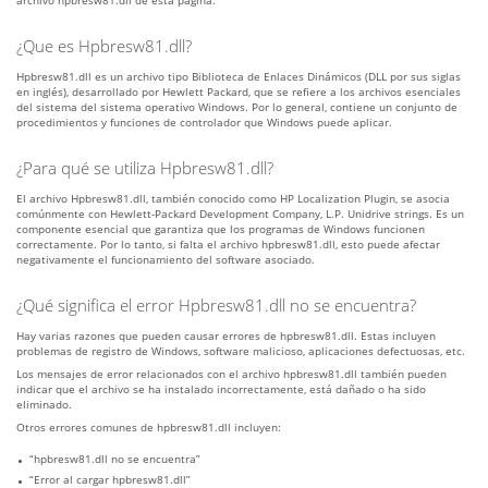
archivo hpbresw81.dll de esta página.
¿Que es Hpbresw81.dll?
Hpbresw81.dll es un archivo tipo Biblioteca de Enlaces Dinámicos (DLL por sus siglas
en inglés), desarrollado por Hewlett Packard, que se refiere a los archivos esenciales
del sistema del sistema operativo Windows. Por lo general, contiene un conjunto de
procedimientos y funciones de controlador que Windows puede aplicar.
¿Para qué se utiliza Hpbresw81.dll?
El archivo Hpbresw81.dll, también conocido como HP Localization Plugin, se asocia
comúnmente con Hewlett-Packard Development Company, L.P. Unidrive strings. Es un
componente esencial que garantiza que los programas de Windows funcionen
correctamente. Por lo tanto, si falta el archivo hpbresw81.dll, esto puede afectar
negativamente el funcionamiento del software asociado.
¿Qué significa el error Hpbresw81.dll no se encuentra?
Hay varias razones que pueden causar errores de hpbresw81.dll. Estas incluyen
problemas de registro de Windows, software malicioso, aplicaciones defectuosas, etc.
Los mensajes de error relacionados con el archivo hpbresw81.dll también pueden
indicar que el archivo se ha instalado incorrectamente, está dañado o ha sido
eliminado.
Otros errores comunes de hpbresw81.dll incluyen:
“hpbresw81.dll no se encuentra”
“Error al cargar hpbresw81.dll”