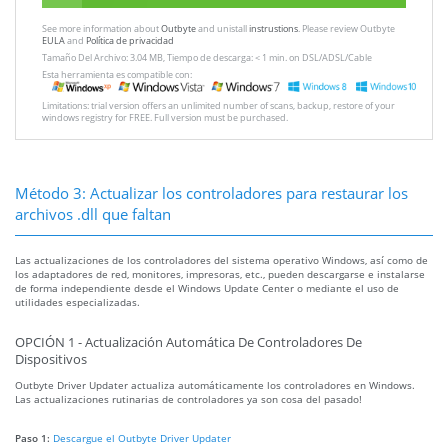
See more information about
Outbyte
and unistall
instrustions
. Please review Outbyte
EULA
and
Política de privacidad
Tamaño Del Archivo: 3.04 MB, Tiempo de descarga: < 1 min. on DSL/ADSL/Cable
Esta herramienta es compatible con:
Limitations: trial version offers an unlimited number of scans, backup, restore of your
windows registry for FREE. Full version must be purchased.
Método 3: Actualizar los controladores para restaurar los
archivos .dll que faltan
Las actualizaciones de los controladores del sistema operativo Windows, así como de
los adaptadores de red, monitores, impresoras, etc., pueden descargarse e instalarse
de forma independiente desde el Windows Update Center o mediante el uso de
utilidades especializadas.
OPCIÓN 1 - Actualización Automática De Controladores De
Dispositivos
Outbyte Driver Updater actualiza automáticamente los controladores en Windows.
Las actualizaciones rutinarias de controladores ya son cosa del pasado!
Paso 1:
Descargue el Outbyte Driver Updater