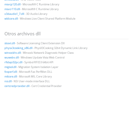
msvcp120.dll
- Microsoft® C Runtime Library
msvcr110.dll
- Microsoft® C Runtime Library
x3daudio1_7.dll
- 3D Audio Library
wldcore.dll
- Windows Live Client Shared Platform Module
Otros archivos dll
slcext.dll
- Software Licensing Client Extension Dll
physx3cooking_x86.dll
- PhysX3Cooking 32bit Dynamic Link Library
winsockhc.dll
- Winsock Network Diagnostic Helper Class
wuwebv.dll
- Windows Update Vista Web Control
rfidapi32pc.dll
- Symbol RFID3 64bit API
migisol.dll
- Migration System Isolation Layer
fxsperf.dll
- Microsoft Fax PerfMon DLL
milcore.dll
- Microsoft MIL Core Library
nsi.dll
- NSI User-mode interface DLL
certcredprovider.dll
- Cert Credential Provider