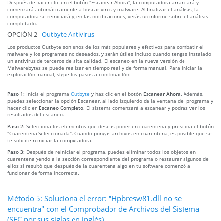
Después de hacer clic en el botón "Escanear Ahora", la computadora arrancará y
comenzará automáticamente a buscar virus y malware. Al finalizar el análisis, la
computadora se reiniciará y, en las notificaciones, verás un informe sobre el análisis
completado.
OPCIÓN 2 -
Outbyte Antivirus
Los productos Outbyte son unos de los más populares y efectivos para combatir el
malware y los programas no deseados, y serán útiles incluso cuando tengas instalado
un antivirus de terceros de alta calidad. El escaneo en la nueva versión de
Malwarebytes se puede realizar en tiempo real y de forma manual. Para iniciar la
exploración manual, sigue los pasos a continuación:
Paso 1:
Inicia el programa
Outbyte
y haz clic en el botón
Escanear Ahora
. Además,
puedes seleccionar la opción Escanear, al lado izquierdo de la ventana del programa y
hacer clic en
Escaneo Completo
. El sistema comenzará a escanear y podrás ver los
resultados del escaneo.
Paso 2:
Selecciona los elementos que deseas poner en cuarentena y presiona el botón
"Cuarentena Seleccionada". Cuando pongas archivos en cuarentena, es posible que se
te solicite reiniciar la computadora.
Paso 3:
Después de reiniciar el programa, puedes eliminar todos los objetos en
cuarentena yendo a la sección correspondiente del programa o restaurar algunos de
ellos si resultó que después de la cuarentena algo en tu software comenzó a
funcionar de forma incorrecta.
Método 5: Soluciona el error: "Hpbresw81.dll no se
encuentra" con el Comprobador de Archivos del Sistema
(SFC por sus siglas en inglés)