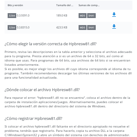
Bits y versión
Tamaño del archivo
Sumas de comprobación
189.0 KB
0.3.9391.0
32bit
MD5
SHA1
423.5 KB
0.3.8315.0
32bit
MD5
SHA1
¿Cómo elegir la versión correcta de Hpbresw81.dll?
Primero, revisa las descripciones en la tabla anterior y selecciona el archivo adecuado
para tu programa. Presta atención a si es un archivo de 64 o 32 bits, así como al
idioma que usas. Para programas de 64 bits, usa archivos de 64 bits si se encuentran
listados anteriormente.
Si es posible, es mejor elegir los archivos dll cuyo idioma corresponde al idioma de tu
programa. También recomendamos descargar las últimas versiones de los archivos dll
para una funcionalidad actualizada.
¿Dónde colocar el archivo Hpbresw81.dll?
Para reparar el error: "hpbresw81.dll no se encuentra", coloca el archivo dentro de la
carpeta de instalación aplicaciones/juegos. Alternativamente, puedes colocar el
archivo hpbresw81.dll dentro del directorio del sistema de Windows.
¿Cómo registrar Hpbresw81.dll?
Si colocar el archivo hpbresw81.dll faltante en el directorio apropiado no resuelve el
problema, tendrás que registrarlo. Para hacerlo, copia tu archivo DLL a la carpeta
C:\Windows\System32 y abre un símbolo del sistema con derechos de administrador.