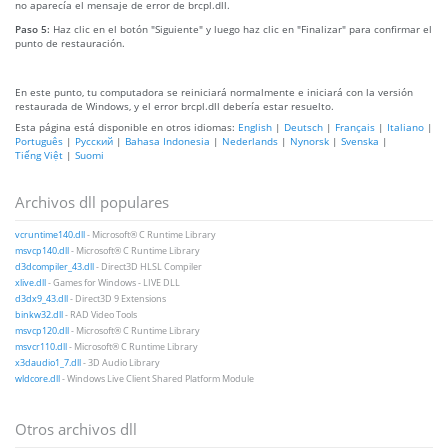
no aparecía el mensaje de error de brcpl.dll.
Paso 5:
Haz clic en el botón "Siguiente" y luego haz clic en "Finalizar" para confirmar el
punto de restauración.
En este punto, tu computadora se reiniciará normalmente e iniciará con la versión
restaurada de Windows, y el error brcpl.dll debería estar resuelto.
Esta página está disponible en otros idiomas:
English
|
Deutsch
|
Français
|
Italiano
|
Português
|
Русский
|
Bahasa Indonesia
|
Nederlands
|
Nynorsk
|
Svenska
|
Tiếng Việt
|
Suomi
Archivos dll populares
vcruntime140.dll
- Microsoft® C Runtime Library
msvcp140.dll
- Microsoft® C Runtime Library
d3dcompiler_43.dll
- Direct3D HLSL Compiler
xlive.dll
- Games for Windows - LIVE DLL
d3dx9_43.dll
- Direct3D 9 Extensions
binkw32.dll
- RAD Video Tools
msvcp120.dll
- Microsoft® C Runtime Library
msvcr110.dll
- Microsoft® C Runtime Library
x3daudio1_7.dll
- 3D Audio Library
wldcore.dll
- Windows Live Client Shared Platform Module
Otros archivos dll