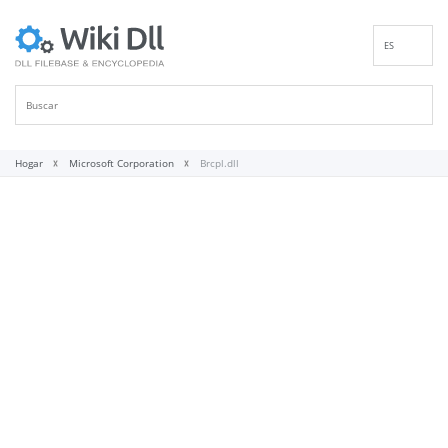
ES
EN
DE
FR
IT
Hogar
Microsoft Corporation
Brcpl.dll
PT
RU
ID
NL
NN
SV
VI
FI