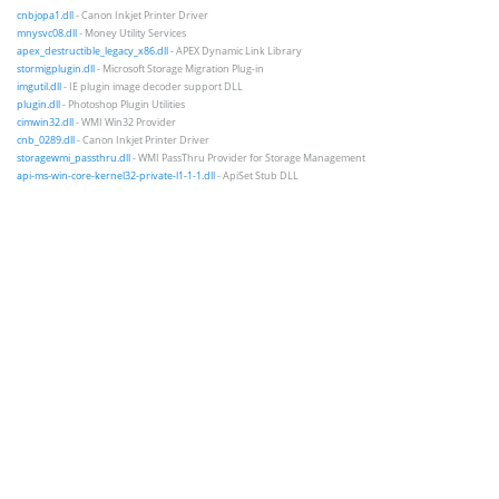
cnbjopa1.dll
- Canon Inkjet Printer Driver
mnysvc08.dll
- Money Utility Services
apex_destructible_legacy_x86.dll
- APEX Dynamic Link Library
stormigplugin.dll
- Microsoft Storage Migration Plug-in
imgutil.dll
- IE plugin image decoder support DLL
plugin.dll
- Photoshop Plugin Utilities
cimwin32.dll
- WMI Win32 Provider
cnb_0289.dll
- Canon Inkjet Printer Driver
storagewmi_passthru.dll
- WMI PassThru Provider for Storage Management
api-ms-win-core-kernel32-private-l1-1-1.dll
- ApiSet Stub DLL