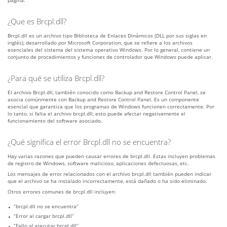
página.
¿Que es Brcpl.dll?
Brcpl.dll es un archivo tipo Biblioteca de Enlaces Dinámicos (DLL por sus siglas en
inglés), desarrollado por Microsoft Corporation, que se refiere a los archivos
esenciales del sistema del sistema operativo Windows. Por lo general, contiene un
conjunto de procedimientos y funciones de controlador que Windows puede aplicar.
¿Para qué se utiliza Brcpl.dll?
El archivo Brcpl.dll, también conocido como Backup and Restore Control Panel, se
asocia comúnmente con Backup and Restore Control Panel. Es un componente
esencial que garantiza que los programas de Windows funcionen correctamente. Por
lo tanto, si falta el archivo brcpl.dll, esto puede afectar negativamente el
funcionamiento del software asociado.
¿Qué significa el error Brcpl.dll no se encuentra?
Hay varias razones que pueden causar errores de brcpl.dll. Estas incluyen problemas
de registro de Windows, software malicioso, aplicaciones defectuosas, etc.
Los mensajes de error relacionados con el archivo brcpl.dll también pueden indicar
que el archivo se ha instalado incorrectamente, está dañado o ha sido eliminado.
Otros errores comunes de brcpl.dll incluyen:
“brcpl.dll no se encuentra”
“Error al cargar brcpl.dll”
“Fallo al ejecutar brcpl.dll”