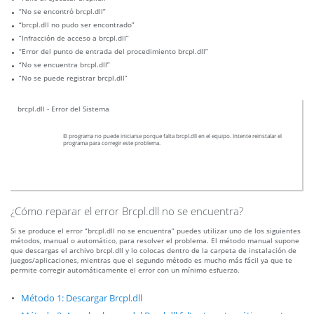
“No se encontró brcpl.dll”
“brcpl.dll no pudo ser encontrado”
“Infracción de acceso a brcpl.dll”
“Error del punto de entrada del procedimiento brcpl.dll”
“No se encuentra brcpl.dll”
“No se puede registrar brcpl.dll”
brcpl.dll - Error del Sistema
El programa no puede iniciarse porque falta brcpl.dll en el equipo. Intente reinstalar el
programa para corregir este problema.
¿Cómo reparar el error Brcpl.dll no se encuentra?
Si se produce el error “brcpl.dll no se encuentra” puedes utilizar uno de los siguientes
métodos, manual o automático, para resolver el problema. El método manual supone
que descargas el archivo brcpl.dll y lo colocas dentro de la carpeta de instalación de
juegos/aplicaciones, mientras que el segundo método es mucho más fácil ya que te
permite corregir automáticamente el error con un mínimo esfuerzo.
Método 1: Descargar Brcpl.dll