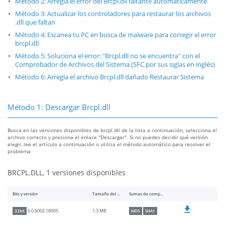
Método 2: Arregla el error del Brcpl.dll faltante automáticamente
Método 3: Actualizar los controladores para restaurar los archivos
.dll que faltan
Método 4: Escanea tu PC en busca de malware para corregir el error
brcpl.dll
Método 5: Soluciona el error: "Brcpl.dll no se encuentra" con el
Comprobador de Archivos del Sistema (SFC por sus siglas en inglés)
Método 6: Arregla el archivo Brcpl.dll dañado Restaurar Sistema
Método 1: Descargar Brcpl.dll
Busca en las versiones disponibles de brcpl.dll de la lista a continuación, selecciona el
archivo correcto y presiona el enlace "Descargar". Si no puedes decidir qué versión
elegir, lee el artículo a continuación o utiliza el método automático para resolver el
problema
BRCPL.DLL, 1 versiones disponibles
Bits y versión
Tamaño del archivo
Sumas de comprobación
1.3 MB
6.0.6002.18005
32bit
MD5
SHA1