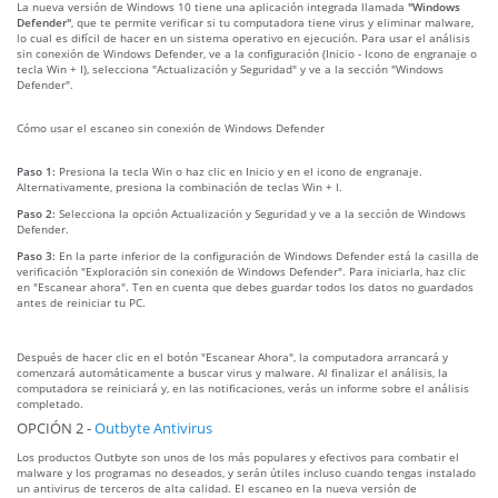
La nueva versión de Windows 10 tiene una aplicación integrada llamada
"Windows
Defender"
, que te permite verificar si tu computadora tiene virus y eliminar malware,
lo cual es difícil de hacer en un sistema operativo en ejecución. Para usar el análisis
sin conexión de Windows Defender, ve a la configuración (Inicio - Icono de engranaje o
tecla Win + I), selecciona "Actualización y Seguridad" y ve a la sección "Windows
Defender".
Cómo usar el escaneo sin conexión de Windows Defender
Paso 1:
Presiona la tecla Win o haz clic en Inicio y en el icono de engranaje.
Alternativamente, presiona la combinación de teclas Win + I.
Paso 2:
Selecciona la opción Actualización y Seguridad y ve a la sección de Windows
Defender.
Paso 3:
En la parte inferior de la configuración de Windows Defender está la casilla de
verificación "Exploración sin conexión de Windows Defender". Para iniciarla, haz clic
en "Escanear ahora". Ten en cuenta que debes guardar todos los datos no guardados
antes de reiniciar tu PC.
Después de hacer clic en el botón "Escanear Ahora", la computadora arrancará y
comenzará automáticamente a buscar virus y malware. Al finalizar el análisis, la
computadora se reiniciará y, en las notificaciones, verás un informe sobre el análisis
completado.
OPCIÓN 2 -
Outbyte Antivirus
Los productos Outbyte son unos de los más populares y efectivos para combatir el
malware y los programas no deseados, y serán útiles incluso cuando tengas instalado
un antivirus de terceros de alta calidad. El escaneo en la nueva versión de