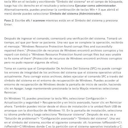
tecla Win en el teclado y escribiendo "Símbolo del sistema" en el campo de búsqueda,
luego haz clic derecho en el resultado y selecciona
Ejecutar como administrador
.
Alternativamente, puedes presionar la combinación de teclas Win + X que abrirá el
menú donde puedes seleccionar
Símbolo del sistema (Administrador)
.
Paso 2:
Escribe
sfc / scannow
mientras estás en el Símbolo del sistema y presiona
Enter.
Después de ingresar el comando, comenzará una verificación del sistema. Tomará un
tiempo, así que por favor se paciente. Una vez que se complete la operación, recibirás
el mensaje: “Windows Resource Protection found corrupt files and successfully
repaired them.” (Protección de recursos de Windows encontró archivos corruptos y los
reparó con éxito) o “Windows Resource Protection found corrupt files but was unable
to fix some of them” (Protección de recursos de Windows encontró archivos corruptos
pero no pudo reparar algunos de ellos).
Toma en cuenta que el Comprobador De Archivos Del Sistema (SFC) no puede corregir
los errores de integridad de los archivos del sistema que el sistema operativo utiliza
actualmente. Para corregir estos archivos, debes ejecutar el comando SFC a través del
símbolo del sistema en el entorno de recuperación de Windows. Puedes acceder al
entorno de recuperación de Windows desde la pantalla de inicio de sesión, haciendo
clic en Apagar, luego manteniendo presionada la tecla Mayús mientras seleccionas
Reiniciar.
En Windows 10, puedes presionar la tecla Win, seleccionar Configuración >
Actualización y seguridad > Recuperación y en Inicio avanzado, hacer clic en Reiniciar
ahora. También puedes iniciar desde el disco de instalación o la unidad flash USB de
arranque con la distribución de Windows 10. En la pantalla de instalación, selecciona
tu idioma preferido y luego selecciona "Restaurar sistema". Después de eso, ve a
"Solución de problemas"> "Configuración avanzada"> "Símbolo del sistema". Una vez
en el símbolo del sistema, escribe el siguiente comando: sfc /scannow /offbootdir=C:\
/offwindir=C:\Windows donde C es la partición con el sistema operativo instalado y C: