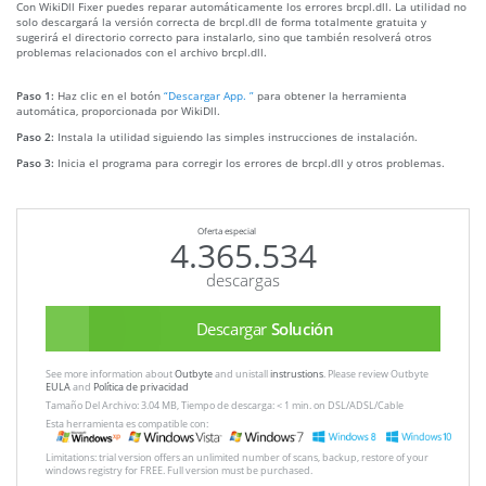
Con WikiDll Fixer puedes reparar automáticamente los errores brcpl.dll. La utilidad no
solo descargará la versión correcta de brcpl.dll de forma totalmente gratuita y
sugerirá el directorio correcto para instalarlo, sino que también resolverá otros
problemas relacionados con el archivo brcpl.dll.
Paso 1:
Haz clic en el botón
“Descargar App. ”
para obtener la herramienta
automática, proporcionada por WikiDll.
Paso 2:
Instala la utilidad siguiendo las simples instrucciones de instalación.
Paso 3:
Inicia el programa para corregir los errores de brcpl.dll y otros problemas.
Oferta especial
4.365.534
descargas
Descargar
Solución
See more information about
Outbyte
and unistall
instrustions
. Please review Outbyte
EULA
and
Política de privacidad
Tamaño Del Archivo: 3.04 MB, Tiempo de descarga: < 1 min. on DSL/ADSL/Cable
Esta herramienta es compatible con:
Limitations: trial version offers an unlimited number of scans, backup, restore of your
windows registry for FREE. Full version must be purchased.