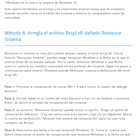
\ Windows es la ruta a la carpeta de Windows 10.
Esta operación llevará un tiempo y es importante esperar hasta que se complete.
Cuando termine, cierra el símbolo del sistema y reinicia la computadora como de
costumbre.
Método 6: Arregla el archivo Brcpl.dll dañado Restaurar
Sistema
Restaurar el sistema es muy útil cuando deseas reparar el error brcpl.dll. Con la
función "Restaurar Sistema", puedes elegir restaurar Windows a la fecha en la que el
archivo brcpl.dll no estaba dañado. Por lo tanto, restaurar Windows a una fecha
anterior cancela los cambios realizados en los archivos del sistema. Sigue los pasos a
continuación para revertir Windows usando Restaurar sistema y deshacerte del error
brcpl.dll.
Paso 1:
Presiona la combinación de teclas Win + R para iniciar el cuadro de diálogo
Ejecutar.
Paso 2:
Escribe
rstrui
en el cuadro de texto Ejecutar y haz clic en Aceptar o presiona
Enter. Se abrirá la utilidad de recuperación del sistema.
Paso 3:
La ventana: "Restaurar Sistema" puede incluir la opción: "Elegir un punto de
restauración diferente". Si es así, selecciona esta opción y haz clic en Siguiente. Marca
la casilla de verificación: "Mostrar más puntos de restauración" para ver una lista
completa de fechas.
Paso 4:
Selecciona una fecha a la cual restaurar Windows 10. Toma en cuenta que
debes seleccionar un punto de recuperación que restaure Windows a la fecha en que