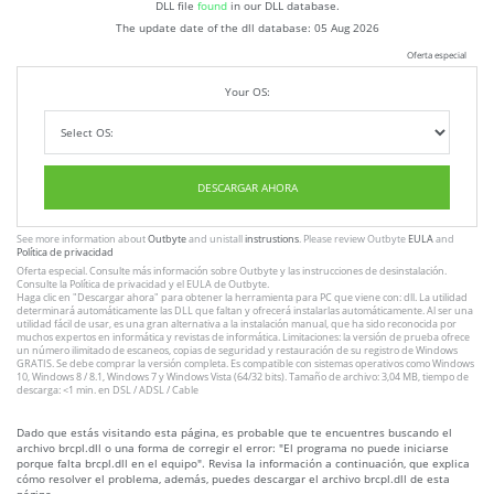
DLL file
found
in our DLL database.
The update date of the dll database:
05 Aug 2026
Oferta especial
Your OS:
DESCARGAR AHORA
See more information about
Outbyte
and unistall
instrustions
. Please review Outbyte
EULA
and
Política de privacidad
Oferta especial. Consulte más información sobre
Outbyte
y las instrucciones
de desinstalación
.
Consulte
la Política de privacidad
y el
EULA
de Outbyte.
Haga clic en
"Descargar ahora"
para obtener la herramienta para PC que viene con: dll. La utilidad
determinará automáticamente las DLL que faltan y ofrecerá instalarlas automáticamente. Al ser una
utilidad fácil de usar, es una gran alternativa a la instalación manual, que ha sido reconocida por
muchos expertos en informática y revistas de informática. Limitaciones: la versión de prueba ofrece
un número ilimitado de escaneos, copias de seguridad y restauración de su registro de Windows
GRATIS. Se debe comprar la versión completa. Es compatible con sistemas operativos como Windows
10, Windows 8 / 8.1, Windows 7 y Windows Vista (64/32 bits). Tamaño de archivo: 3,04 MB, tiempo de
descarga: <1 min. en DSL / ADSL / Cable
Dado que estás visitando esta página, es probable que te encuentres buscando el
archivo brcpl.dll o una forma de corregir el error: "El programa no puede iniciarse
porque falta brcpl.dll en el equipo". Revisa la información a continuación, que explica
cómo resolver el problema, además, puedes descargar el archivo brcpl.dll de esta