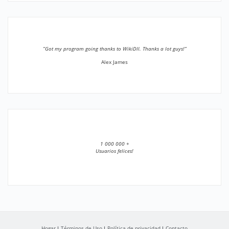
”Got my program going thanks to WikiDll. Thanks a lot guys!”
Alex James
1 000 000 +
Usuarios felices!
Hogar
Términos de Uso
Política de privacidad
Contacto