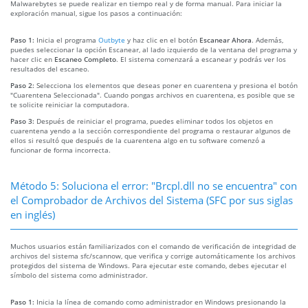
Malwarebytes se puede realizar en tiempo real y de forma manual. Para iniciar la
exploración manual, sigue los pasos a continuación:
Paso 1:
Inicia el programa
Outbyte
y haz clic en el botón
Escanear Ahora
. Además,
puedes seleccionar la opción Escanear, al lado izquierdo de la ventana del programa y
hacer clic en
Escaneo Completo
. El sistema comenzará a escanear y podrás ver los
resultados del escaneo.
Paso 2:
Selecciona los elementos que deseas poner en cuarentena y presiona el botón
"Cuarentena Seleccionada". Cuando pongas archivos en cuarentena, es posible que se
te solicite reiniciar la computadora.
Paso 3:
Después de reiniciar el programa, puedes eliminar todos los objetos en
cuarentena yendo a la sección correspondiente del programa o restaurar algunos de
ellos si resultó que después de la cuarentena algo en tu software comenzó a
funcionar de forma incorrecta.
Método 5: Soluciona el error: "Brcpl.dll no se encuentra" con
el Comprobador de Archivos del Sistema (SFC por sus siglas
en inglés)
Muchos usuarios están familiarizados con el comando de verificación de integridad de
archivos del sistema sfc/scannow, que verifica y corrige automáticamente los archivos
protegidos del sistema de Windows. Para ejecutar este comando, debes ejecutar el
símbolo del sistema como administrador.
Paso 1:
Inicia la línea de comando como administrador en Windows presionando la