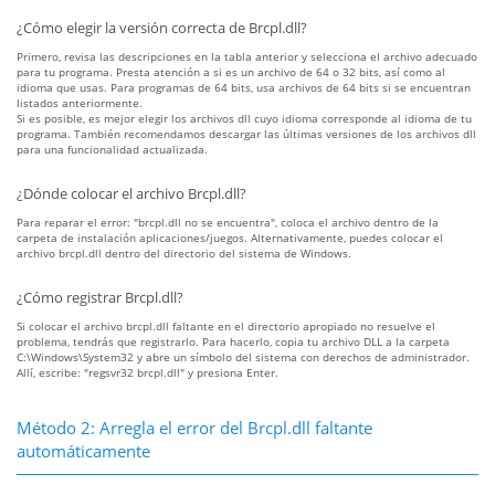
¿Cómo elegir la versión correcta de Brcpl.dll?
Primero, revisa las descripciones en la tabla anterior y selecciona el archivo adecuado
para tu programa. Presta atención a si es un archivo de 64 o 32 bits, así como al
idioma que usas. Para programas de 64 bits, usa archivos de 64 bits si se encuentran
listados anteriormente.
Si es posible, es mejor elegir los archivos dll cuyo idioma corresponde al idioma de tu
programa. También recomendamos descargar las últimas versiones de los archivos dll
para una funcionalidad actualizada.
¿Dónde colocar el archivo Brcpl.dll?
Para reparar el error: "brcpl.dll no se encuentra", coloca el archivo dentro de la
carpeta de instalación aplicaciones/juegos. Alternativamente, puedes colocar el
archivo brcpl.dll dentro del directorio del sistema de Windows.
¿Cómo registrar Brcpl.dll?
Si colocar el archivo brcpl.dll faltante en el directorio apropiado no resuelve el
problema, tendrás que registrarlo. Para hacerlo, copia tu archivo DLL a la carpeta
C:\Windows\System32 y abre un símbolo del sistema con derechos de administrador.
Allí, escribe: "regsvr32 brcpl.dll" y presiona Enter.
Método 2: Arregla el error del Brcpl.dll faltante
automáticamente