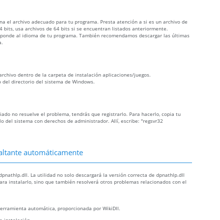
iona el archivo adecuado para tu programa. Presta atención a si es un archivo de
 bits, usa archivos de 64 bits si se encuentran listados anteriormente.
orresponde al idioma de tu programa. También recomendamos descargar las últimas
a.
 archivo dentro de la carpeta de instalación aplicaciones/juegos.
o del directorio del sistema de Windows.
opiado no resuelve el problema, tendrás que registrarlo. Para hacerlo, copia tu
 del sistema con derechos de administrador. Allí, escribe: "regsvr32
 faltante automáticamente
nathlp.dll. La utilidad no solo descargará la versión correcta de dpnathlp.dll
para instalarlo, sino que también resolverá otros problemas relacionados con el
erramienta automática, proporcionada por WikiDll.