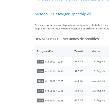
Método 1: Descargar Dpnathlp.dll
Busca en las versiones disponibles de dpnathlp.dll de la lista a
no puedes decidir qué versión elegir, lee el artículo a continu
DPNATHLP.DLL, 5 versiones disponibles
Bits y versión
Tamaño del archivo
Idioma
58.5 KB
U.S. English
6.3.9600.16384
32bit
57.5 KB
U.S. English
6.2.9200.16450
32bit
56.0 KB
U.S. English
6.1.7600.16385
32bit
55.5 KB
U.S. English
6.0.6000.16386
32bit
66.5 KB
U.S. English
6.0.6000.16386
64bit