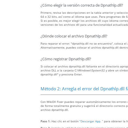
¿Cómo elegir la versión correcta de Dpnathlp.dll?
Primero, revisa las descripciones en la tabla anterior y selecc
64 o 32 bits, así como al idioma que usas. Para programas de 64
Si es posible, es mejor elegir los archivos dll cuyo idioma c
versiones de los archivos dll para una funcionalidad actualizad
¿Dónde colocar el archivo Dpnathlp.dll?
Para reparar el error: "dpnathlp.dll no se encuentra", coloca el
Alternativamente, puedes colocar el archivo dpnathlp.dll dentr
¿Cómo registrar Dpnathlp.dll?
Si colocar el archivo dpnathlp.dll faltante en el directorio apr
archivo DLL a la carpeta C:\Windows\System32 y abre un símbolo
dpnathlp.dll" y presiona Enter.
Método 2: Arregla el error del Dpnathlp.dll
Con WikiDll Fixer puedes reparar automáticamente los errores dp
de forma totalmente gratuita y sugerirá el directorio correcto 
archivo dpnathlp.dll.
Paso 1:
Haz clic en el botón
“Descargar App. ”
para obtener la h