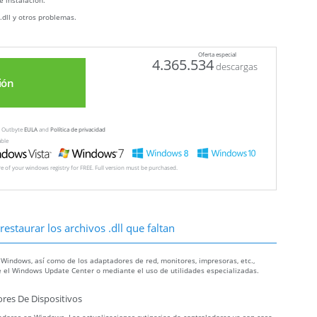
e instalación.
.dll y otros problemas.
Oferta especial
4.365.534
descargas
ión
ew Outbyte
EULA
and
Política de privacidad
able
ore of your windows registry for FREE. Full version must be purchased.
estaurar los archivos .dll que faltan
 Windows, así como de los adaptadores de red, monitores, impresoras, etc.,
 el Windows Update Center o mediante el uso de utilidades especializadas.
res De Dispositivos