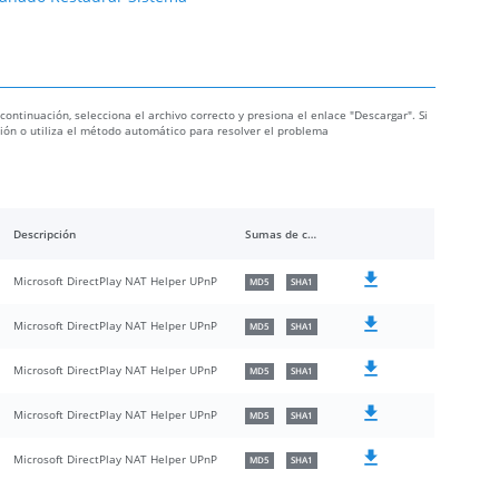
 continuación, selecciona el archivo correcto y presiona el enlace "Descargar". Si
ación o utiliza el método automático para resolver el problema
Descripción
Sumas de comprobación
Microsoft DirectPlay NAT Helper UPnP
MD5
SHA1
Microsoft DirectPlay NAT Helper UPnP
MD5
SHA1
Microsoft DirectPlay NAT Helper UPnP
MD5
SHA1
Microsoft DirectPlay NAT Helper UPnP
MD5
SHA1
Microsoft DirectPlay NAT Helper UPnP
MD5
SHA1