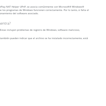
rectPlay NAT Helper UPnP, se asocia comúnmente con Microsoft® Windows®
 los programas de Windows funcionen correctamente. Por lo tanto, si falta el
cionamiento del software asociado.
uentra?
 Estas incluyen problemas de registro de Windows, software malicioso,
 también pueden indicar que el archivo se ha instalado incorrectamente, está