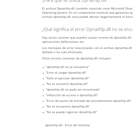
¿Para qué se utiliza Dpnathlp.dll?
El archivo Dpnathlp.dll, también conocido como Microsoft Di
Operating System. Es un componente esencial que garantiza que
archivo dpnathlp.dll, esto puede afectar negativamente el fun
¿Qué significa el error Dpnathlp.dll no se enc
Hay varias razones que pueden causar errores de dpnathlp.dll.
aplicaciones defectuosas, etc.
Los mensajes de error relacionados con el archivo dpnathlp.dll
dañado o ha sido eliminado.
Otros errores comunes de dpnathlp.dll incluyen:
“dpnathlp.dll no se encuentra”
“Error al cargar dpnathlp.dll”
“Fallo al ejecutar dpnathlp.dll”
“No se encontró dpnathlp.dll”
“dpnathlp.dll no pudo ser encontrado”
“Infracción de acceso a dpnathlp.dll”
“Error del punto de entrada del procedimiento dpnathlp.dll”
“No se encuentra dpnathlp.dll”
“No se puede registrar dpnathlp.dll”
dpnathlp.dll - Error del Sistema