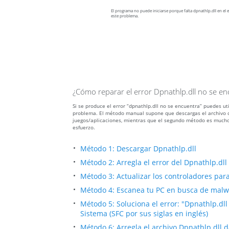
El programa no puede iniciarse porque falta dpnathlp.dll en el e
este problema.
¿Cómo reparar el error Dpnathlp.dll no se en
Si se produce el error “dpnathlp.dll no se encuentra” puedes ut
problema. El método manual supone que descargas el archivo dp
juegos/aplicaciones, mientras que el segundo método es mucho
esfuerzo.
Método 1: Descargar Dpnathlp.dll
Método 2: Arregla el error del Dpnathlp.dl
Método 3: Actualizar los controladores para 
Método 4: Escanea tu PC en busca de malwar
Método 5: Soluciona el error: "Dpnathlp.dl
Sistema (SFC por sus siglas en inglés)
Método 6: Arregla el archivo Dpnathlp.dll