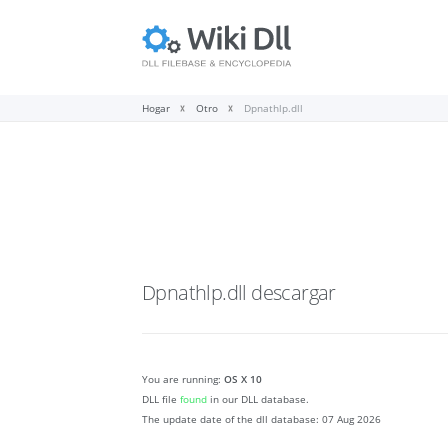
Hogar
Otro
Dpnathlp.dll
Dpnathlp.dll
descargar
You are running:
OS X 10
DLL file
found
in our DLL database.
The update date of the dll database:
07 Aug 2026