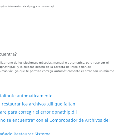
quipo. Intente reinstalar el programa para corregir
cuentra?
ilizar uno de los siguientes métodos, manual o automático, para resolver el
nathlp.dll y lo colocas dentro de la carpeta de instalación de
 más fácil ya que te permite corregir automáticamente el error con un mínimo
l faltante automáticamente
restaurar los archivos .dll que faltan
e para corregir el error dpnathlp.dll
l no se encuentra" con el Comprobador de Archivos del
 dañado Restaurar Sistema