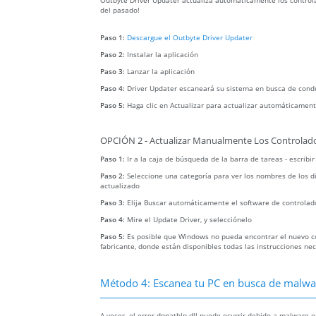
Outbyte Driver Updater actualiza automáticamente los controla
del pasado!
Paso 1:
Descargue el Outbyte Driver Updater
Paso 2:
Instalar la aplicación
Paso 3:
Lanzar la aplicación
Paso 4:
Driver Updater escaneará su sistema en busca de cond
Paso 5:
Haga clic en Actualizar para actualizar automáticament
OPCIÓN 2 - Actualizar Manualmente Los Controlado
Paso 1:
Ir a la caja de búsqueda de la barra de tareas - escribi
Paso 2:
Seleccione una categoría para ver los nombres de los di
actualizado
Paso 3:
Elija Buscar automáticamente el software de controlad
Paso 4:
Mire el Update Driver, y selecciónelo
Paso 5:
Es posible que Windows no pueda encontrar el nuevo con
fabricante, donde están disponibles todas las instrucciones ne
Método 4: Escanea tu PC en busca de malware
A veces, el error dpnathlp.dll puede ocurrir debido a malware