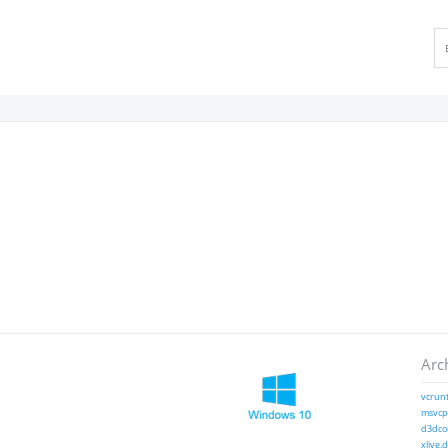
Arc
vcrunt
msvcp1
d3dcom
xlive.d