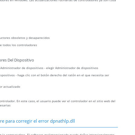
dores en Windows. Las actualizaciones rutinarias de controladores ya son cosa
uctores obsoletos y desaparecidos
e todos los controladores
res Del Dispositivo
r Administrador de dispositivos - elegir Administrador de dispositivos
spositivos - haga clic con el botón derecho del ratón en el que necesita ser
or actualizado
trolador. En este caso, el usuario puede ver el controlador en el sitio web del
cesarias
 para corregir el error dpnathlp.dll
 en la computadora. El software malintencionado puede dañar intencionalmente