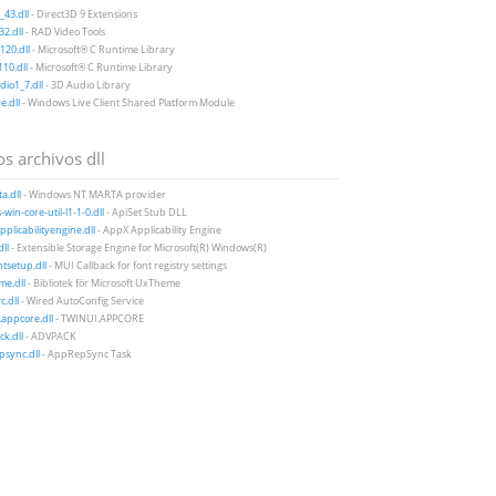
43.dll
- Direct3D 9 Extensions
2.dll
- RAD Video Tools
20.dll
- Microsoft® C Runtime Library
10.dll
- Microsoft® C Runtime Library
io1_7.dll
- 3D Audio Library
e.dll
- Windows Live Client Shared Platform Module
s archivos dll
a.dll
- Windows NT MARTA provider
win-core-util-l1-1-0.dll
- ApiSet Stub DLL
plicabilityengine.dll
- AppX Applicability Engine
ll
- Extensible Storage Engine for Microsoft(R) Windows(R)
tsetup.dll
- MUI Callback for font registry settings
e.dll
- Bibliotek för Microsoft UxTheme
c.dll
- Wired AutoConfig Service
.appcore.dll
- TWINUI.APPCORE
k.dll
- ADVPACK
sync.dll
- AppRepSync Task