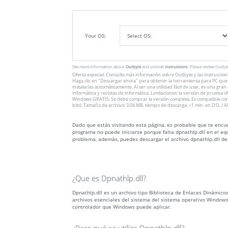
Your OS:
See more information about
Outbyte
and unistall
instrustions
. Please review Outby
Oferta especial. Consulte más información sobre
Outbyte
y las instruccio
Haga clic en
"Descargar ahora"
para obtener la herramienta para PC que v
instalarlas automáticamente. Al ser una utilidad fácil de usar, es una gra
informática y revistas de informática. Limitaciones: la versión de prueba 
Windows GRATIS. Se debe comprar la versión completa. Es compatible con
bits). Tamaño de archivo: 3,04 MB, tiempo de descarga: <1 min. en DSL / A
Dado que estás visitando esta página, es probable que te encuen
programa no puede iniciarse porque falta dpnathlp.dll en el equ
problema, además, puedes descargar el archivo dpnathlp.dll de
¿Que es Dpnathlp.dll?
Dpnathlp.dll es un archivo tipo Biblioteca de Enlaces Dinámicos 
archivos esenciales del sistema del sistema operativo Windows
controlador que Windows puede aplicar.