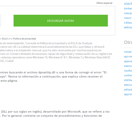
Oferta especial
d3dx9_
binkw3
msvcp1
msvcr1
DESCARGAR AHORA
x3daud
wldcor
te
EULA
and
Política de privacidad
Otro
nes
de desinstalación
. Consulte
la Política de privacidad
y el
EULA
de Outbyte.
iene con: dll. La utilidad determinará automáticamente las DLL que faltan y ofrecerá
n alternativa a la instalación manual, que ha sido reconocida por muchos expertos en
ntmart
ofrece un número ilimitado de escaneos, copias de seguridad y restauración de su registro de
api-ms-
 sistemas operativos como Windows 10, Windows 8 / 8.1, Windows 7 y Windows Vista (64/32
DSL / Cable
appxap
esent.d
muifon
tres buscando el archivo dpnathlp.dll o una forma de corregir el error: "El
uxthem
ipo". Revisa la información a continuación, que explica cómo resolver el
 esta página.
dot3sv
twinui
advpac
apprep
(DLL por sus siglas en inglés), desarrollado por Microsoft, que se refiere a los
. Por lo general, contiene un conjunto de procedimientos y funciones de