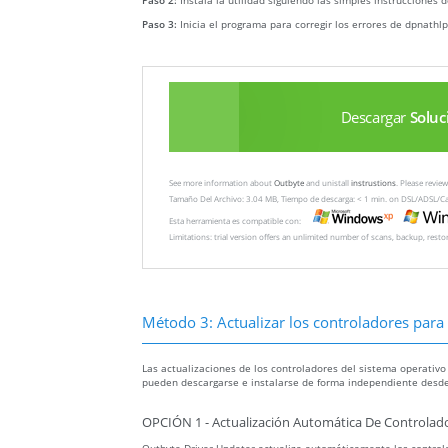
Paso 2:
Instala la utilidad siguiendo las simples instrucciones d
Paso 3:
Inicia el programa para corregir los errores de dpnathlp
Descargar
Soluc
See more information about
Outbyte
and unistall
instrustions
. Please revi
Tamaño Del Archivo: 3.04 MB, Tiempo de descarga: < 1 min. on DSL/ADSL/C
Esta herramienta es compatible con:
Limitations: trial version offers an unlimited number of scans, backup, rest
Método 3: Actualizar los controladores para r
Las actualizaciones de los controladores del sistema operativo
pueden descargarse e instalarse de forma independiente desde
OPCIÓN 1 - Actualización Automática De Controlado