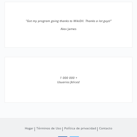
”Got my program going thanks to WikiDll. Thanks a lot guys!”
Alex James
1 000 000 +
Usuarios felices!
Hogar
Términos de Uso
Política de privacidad
Contacto