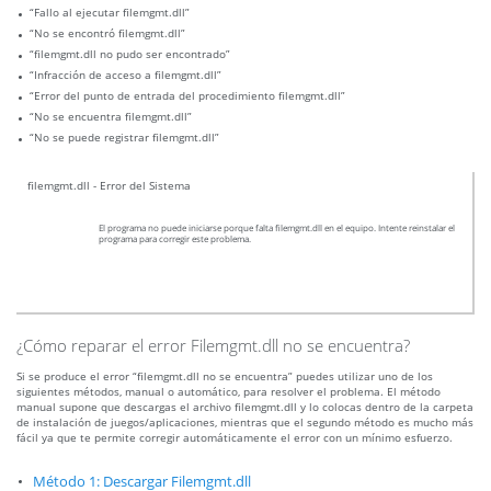
“Fallo al ejecutar filemgmt.dll”
“No se encontró filemgmt.dll”
“filemgmt.dll no pudo ser encontrado”
“Infracción de acceso a filemgmt.dll”
“Error del punto de entrada del procedimiento filemgmt.dll”
“No se encuentra filemgmt.dll”
“No se puede registrar filemgmt.dll”
filemgmt.dll - Error del Sistema
El programa no puede iniciarse porque falta filemgmt.dll en el equipo. Intente reinstalar el
programa para corregir este problema.
¿Cómo reparar el error Filemgmt.dll no se encuentra?
Si se produce el error “filemgmt.dll no se encuentra” puedes utilizar uno de los
siguientes métodos, manual o automático, para resolver el problema. El método
manual supone que descargas el archivo filemgmt.dll y lo colocas dentro de la carpeta
de instalación de juegos/aplicaciones, mientras que el segundo método es mucho más
fácil ya que te permite corregir automáticamente el error con un mínimo esfuerzo.
Método 1: Descargar Filemgmt.dll