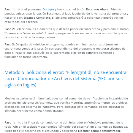
Paso 1:
Inicia el programa
Outbyte
y haz clic en el botón
Escanear Ahora
. Además,
puedes seleccionar la opción Escanear, al lado izquierdo de la ventana del programa y
hacer clic en
Escaneo Completo
. El sistema comenzará a escanear y podrás ver los
resultados del escaneo.
Paso 2:
Selecciona los elementos que deseas poner en cuarentena y presiona el botón
"Cuarentena Seleccionada". Cuando pongas archivos en cuarentena, es posible que se
te solicite reiniciar la computadora.
Paso 3:
Después de reiniciar el programa, puedes eliminar todos los objetos en
cuarentena yendo a la sección correspondiente del programa o restaurar algunos de
ellos si resultó que después de la cuarentena algo en tu software comenzó a
funcionar de forma incorrecta.
Método 5: Soluciona el error: "Filemgmt.dll no se encuentra"
con el Comprobador de Archivos del Sistema (SFC por sus
siglas en inglés)
Muchos usuarios están familiarizados con el comando de verificación de integridad de
archivos del sistema sfc/scannow, que verifica y corrige automáticamente los archivos
protegidos del sistema de Windows. Para ejecutar este comando, debes ejecutar el
símbolo del sistema como administrador.
Paso 1:
Inicia la línea de comando como administrador en Windows presionando la
tecla Win en el teclado y escribiendo "Símbolo del sistema" en el campo de búsqueda,
luego haz clic derecho en el resultado y selecciona
Ejecutar como administrador
.