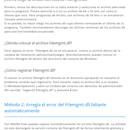
Primero, revisa las descripciones en la tabla anterior y selecciona el archivo adecuado
para tu programa. Presta atención a si es un archivo de 64 o 32 bits, así como al
idioma que usas. Para programas de 64 bits, usa archivos de 64 bits si se encuentran
listados anteriormente.
Si es posible, es mejor elegir los archivos dll cuyo idioma corresponde al idioma de tu
programa. También recomendamos descargar las últimas versiones de los archivos dll
para una funcionalidad actualizada.
¿Dónde colocar el archivo Filemgmt.dll?
Para reparar el error: "filemgmt.dll no se encuentra", coloca el archivo dentro de la
carpeta de instalación aplicaciones/juegos. Alternativamente, puedes colocar el
archivo filemgmt.dll dentro del directorio del sistema de Windows.
¿Cómo registrar Filemgmt.dll?
Si colocar el archivo filemgmt.dll faltante en el directorio apropiado no resuelve el
problema, tendrás que registrarlo. Para hacerlo, copia tu archivo DLL a la carpeta
C:\Windows\System32 y abre un símbolo del sistema con derechos de administrador.
Allí, escribe: "regsvr32 filemgmt.dll" y presiona Enter.
Método 2: Arregla el error del Filemgmt.dll faltante
automáticamente
Con WikiDll Fixer puedes reparar automáticamente los errores filemgmt.dll. La utilidad
no solo descargará la versión correcta de filemgmt.dll de forma totalmente gratuita y