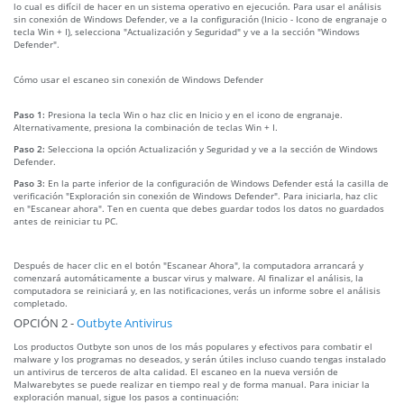
lo cual es difícil de hacer en un sistema operativo en ejecución. Para usar el análisis
sin conexión de Windows Defender, ve a la configuración (Inicio - Icono de engranaje o
tecla Win + I), selecciona "Actualización y Seguridad" y ve a la sección "Windows
Defender".
Cómo usar el escaneo sin conexión de Windows Defender
Paso 1:
Presiona la tecla Win o haz clic en Inicio y en el icono de engranaje.
Alternativamente, presiona la combinación de teclas Win + I.
Paso 2:
Selecciona la opción Actualización y Seguridad y ve a la sección de Windows
Defender.
Paso 3:
En la parte inferior de la configuración de Windows Defender está la casilla de
verificación "Exploración sin conexión de Windows Defender". Para iniciarla, haz clic
en "Escanear ahora". Ten en cuenta que debes guardar todos los datos no guardados
antes de reiniciar tu PC.
Después de hacer clic en el botón "Escanear Ahora", la computadora arrancará y
comenzará automáticamente a buscar virus y malware. Al finalizar el análisis, la
computadora se reiniciará y, en las notificaciones, verás un informe sobre el análisis
completado.
OPCIÓN 2 -
Outbyte Antivirus
Los productos Outbyte son unos de los más populares y efectivos para combatir el
malware y los programas no deseados, y serán útiles incluso cuando tengas instalado
un antivirus de terceros de alta calidad. El escaneo en la nueva versión de
Malwarebytes se puede realizar en tiempo real y de forma manual. Para iniciar la
exploración manual, sigue los pasos a continuación: