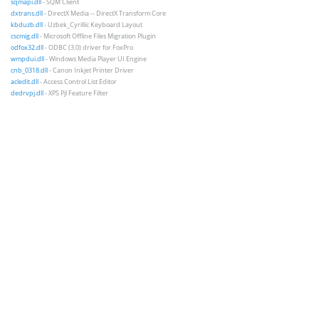
sqmapi.dll
- SQM Client
dxtrans.dll
- DirectX Media -- DirectX Transform Core
kbduzb.dll
- Uzbek_Cyrillic Keyboard Layout
cscmig.dll
- Microsoft Offline Files Migration Plugin
odfox32.dll
- ODBC (3.0) driver for FoxPro
wmpdui.dll
- Windows Media Player UI Engine
cnb_0318.dll
- Canon Inkjet Printer Driver
acledit.dll
- Access Control List Editor
dedrvpj.dll
- XPS Pjl Feature Filter