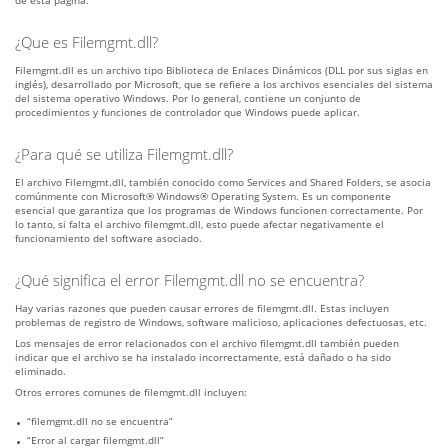
de esta página.
¿Que es Filemgmt.dll?
Filemgmt.dll es un archivo tipo Biblioteca de Enlaces Dinámicos (DLL por sus siglas en
inglés), desarrollado por Microsoft, que se refiere a los archivos esenciales del sistema
del sistema operativo Windows. Por lo general, contiene un conjunto de
procedimientos y funciones de controlador que Windows puede aplicar.
¿Para qué se utiliza Filemgmt.dll?
El archivo Filemgmt.dll, también conocido como Services and Shared Folders, se asocia
comúnmente con Microsoft® Windows® Operating System. Es un componente
esencial que garantiza que los programas de Windows funcionen correctamente. Por
lo tanto, si falta el archivo filemgmt.dll, esto puede afectar negativamente el
funcionamiento del software asociado.
¿Qué significa el error Filemgmt.dll no se encuentra?
Hay varias razones que pueden causar errores de filemgmt.dll. Estas incluyen
problemas de registro de Windows, software malicioso, aplicaciones defectuosas, etc.
Los mensajes de error relacionados con el archivo filemgmt.dll también pueden
indicar que el archivo se ha instalado incorrectamente, está dañado o ha sido
eliminado.
Otros errores comunes de filemgmt.dll incluyen:
“filemgmt.dll no se encuentra”
“Error al cargar filemgmt.dll”