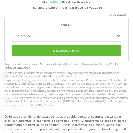
DLL file
found
in our DLL database.
The update date of the dll database:
08 Aug 2026
Oferta especial
Your OS:
DESCARGAR AHORA
See more information about
Outbyte
and unistall
instrustions
. Please review Outbyte
EULA
and
Política de privacidad
Oferta especial. Consulte más información sobre
Outbyte
y las instrucciones
de desinstalación
.
Consulte
la Política de privacidad
y el
EULA
de Outbyte.
Haga clic en
"Descargar ahora"
para obtener la herramienta para PC que viene con: dll. La utilidad
determinará automáticamente las DLL que faltan y ofrecerá instalarlas automáticamente. Al ser una
utilidad fácil de usar, es una gran alternativa a la instalación manual, que ha sido reconocida por
muchos expertos en informática y revistas de informática. Limitaciones: la versión de prueba ofrece
un número ilimitado de escaneos, copias de seguridad y restauración de su registro de Windows
GRATIS. Se debe comprar la versión completa. Es compatible con sistemas operativos como Windows
10, Windows 8 / 8.1, Windows 7 y Windows Vista (64/32 bits). Tamaño de archivo: 3,04 MB, tiempo de
descarga: <1 min. en DSL / ADSL / Cable
Dado que estás visitando esta página, es probable que te encuentres buscando el
archivo filemgmt.dll o una forma de corregir el error: "El programa no puede iniciarse
porque falta filemgmt.dll en el equipo". Revisa la información a continuación, que
explica cómo resolver el problema, además, puedes descargar el archivo filemgmt.dll