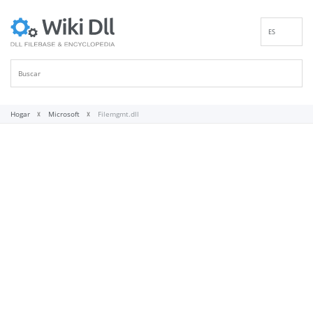
ES
EN
DE
FR
IT
Hogar
Microsoft
Filemgmt.dll
PT
RU
ID
NL
NN
SV
VI
FI