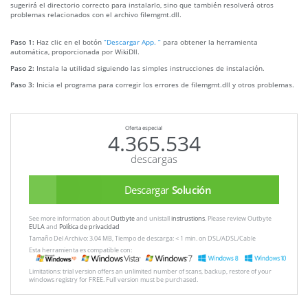
sugerirá el directorio correcto para instalarlo, sino que también resolverá otros
problemas relacionados con el archivo filemgmt.dll.
Paso 1:
Haz clic en el botón
“Descargar App. ”
para obtener la herramienta
automática, proporcionada por WikiDll.
Paso 2:
Instala la utilidad siguiendo las simples instrucciones de instalación.
Paso 3:
Inicia el programa para corregir los errores de filemgmt.dll y otros problemas.
Oferta especial
4.365.534
descargas
Descargar
Solución
See more information about
Outbyte
and unistall
instrustions
. Please review Outbyte
EULA
and
Política de privacidad
Tamaño Del Archivo: 3.04 MB, Tiempo de descarga: < 1 min. on DSL/ADSL/Cable
Esta herramienta es compatible con:
Limitations: trial version offers an unlimited number of scans, backup, restore of your
windows registry for FREE. Full version must be purchased.