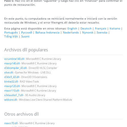
Paso 5:
Haz clic en el botón "Siguiente" y luego haz clic en "Finalizar" para confirmar el
punto de restauración.
En este punto, tu computadora se reiniciará normalmente e iniciará con la versión
restaurada de Windows, y el error filemgmt.dll debería estar resuelto.
Esta página está disponible en otros idiomas:
English
|
Deutsch
|
Français
|
Italiano
|
Português
|
Русский
|
Bahasa Indonesia
|
Nederlands
|
Nynorsk
|
Svenska
|
Tiếng Việt
|
Suomi
Archivos dll populares
vcruntime140.dll
- Microsoft® C Runtime Library
msvcp140.dll
- Microsoft® C Runtime Library
d3dcompiler_43.dll
- Direct3D HLSL Compiler
xlive.dll
- Games for Windows - LIVE DLL
d3dx9_43.dll
- Direct3D 9 Extensions
binkw32.dll
- RAD Video Tools
msvcp120.dll
- Microsoft® C Runtime Library
msvcr110.dll
- Microsoft® C Runtime Library
x3daudio1_7.dll
- 3D Audio Library
wldcore.dll
- Windows Live Client Shared Platform Module
Otros archivos dll
msvcr70.dll
- Microsoft® C Runtime Library