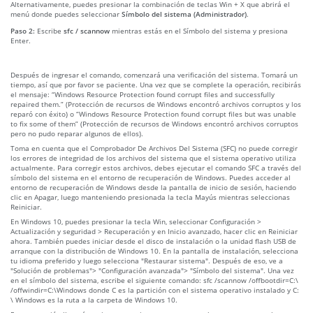
Alternativamente, puedes presionar la combinación de teclas Win + X que abrirá el
menú donde puedes seleccionar
Símbolo del sistema (Administrador)
.
Paso 2:
Escribe
sfc / scannow
mientras estás en el Símbolo del sistema y presiona
Enter.
Después de ingresar el comando, comenzará una verificación del sistema. Tomará un
tiempo, así que por favor se paciente. Una vez que se complete la operación, recibirás
el mensaje: “Windows Resource Protection found corrupt files and successfully
repaired them.” (Protección de recursos de Windows encontró archivos corruptos y los
reparó con éxito) o “Windows Resource Protection found corrupt files but was unable
to fix some of them” (Protección de recursos de Windows encontró archivos corruptos
pero no pudo reparar algunos de ellos).
Toma en cuenta que el Comprobador De Archivos Del Sistema (SFC) no puede corregir
los errores de integridad de los archivos del sistema que el sistema operativo utiliza
actualmente. Para corregir estos archivos, debes ejecutar el comando SFC a través del
símbolo del sistema en el entorno de recuperación de Windows. Puedes acceder al
entorno de recuperación de Windows desde la pantalla de inicio de sesión, haciendo
clic en Apagar, luego manteniendo presionada la tecla Mayús mientras seleccionas
Reiniciar.
En Windows 10, puedes presionar la tecla Win, seleccionar Configuración >
Actualización y seguridad > Recuperación y en Inicio avanzado, hacer clic en Reiniciar
ahora. También puedes iniciar desde el disco de instalación o la unidad flash USB de
arranque con la distribución de Windows 10. En la pantalla de instalación, selecciona
tu idioma preferido y luego selecciona "Restaurar sistema". Después de eso, ve a
"Solución de problemas"> "Configuración avanzada"> "Símbolo del sistema". Una vez
en el símbolo del sistema, escribe el siguiente comando: sfc /scannow /offbootdir=C:\
/offwindir=C:\Windows donde C es la partición con el sistema operativo instalado y C:
\ Windows es la ruta a la carpeta de Windows 10.