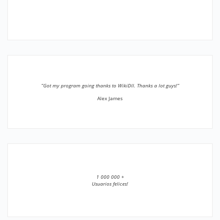
”Got my program going thanks to WikiDll. Thanks a lot guys!”
Alex James
1 000 000 +
Usuarios felices!