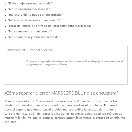
“Fallo al ejecutar marscore.dll”
“No se encontró marscore.dll”
“marscore.dll no pudo ser encontrado”
“Infracción de acceso a marscore.dll”
“Error del punto de entrada del procedimiento marscore.dll”
“No se encuentra marscore.dll”
“No se puede registrar marscore.dll”
marscore.dll - Error del Sistema
El programa no puede iniciarse porque falta marscore.dll en el equipo. Intente reinstalar el
programa para corregir este problema.
¿Cómo reparar el error MARSCORE.DLL no se encuentra?
Si se produce el error “marscore.dll no se encuentra” puedes utilizar uno de los
siguientes métodos, manual o automático, para resolver el problema. El método
manual supone que descargas el archivo marscore.dll y lo colocas dentro de la
carpeta de instalación de juegos/aplicaciones, mientras que el segundo método es
mucho más fácil ya que te permite corregir automáticamente el error con un mínimo
esfuerzo.