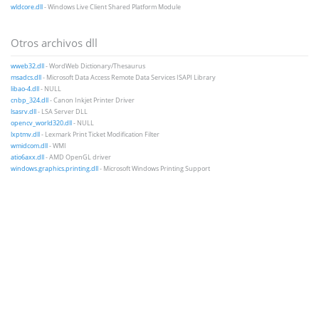
wldcore.dll
- Windows Live Client Shared Platform Module
Otros archivos dll
wweb32.dll
- WordWeb Dictionary/Thesaurus
msadcs.dll
- Microsoft Data Access Remote Data Services ISAPI Library
libao-4.dll
- NULL
cnbp_324.dll
- Canon Inkjet Printer Driver
lsasrv.dll
- LSA Server DLL
opencv_world320.dll
- NULL
lxptmv.dll
- Lexmark Print Ticket Modification Filter
wmidcom.dll
- WMI
atio6axx.dll
- AMD OpenGL driver
windows.graphics.printing.dll
- Microsoft Windows Printing Support