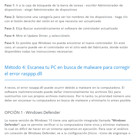
Paso 1:
Ir a la caja de búsqueda de la barra de tareas - escribir Administrador de
dispositivos - elegir Administrador de dispositivos
Paso 2:
Seleccione una categoría para ver los nombres de los dispositivos - haga clic
con el botón derecho del ratón en el que necesita ser actualizado
Paso 3:
Elija Buscar automáticamente el software de controlador actualizado
Paso 4:
Mire el Update Driver, y selecciónelo
Paso 5:
Es posible que Windows no pueda encontrar el nuevo controlador. En este
caso, el usuario puede ver el controlador en el sitio web del fabricante, donde están
disponibles todas las instrucciones necesarias
Método 4: Escanea tu PC en busca de malware para corregir
el error rasppp.dll
A veces, el error rasppp.dll puede ocurrir debido a malware en la computadora. El
software malintencionado puede dañar intencionalmente los archivos DLL para
sustituirlos con sus propios archivos maliciosos. Por lo tanto, tu prioridad número uno
debe ser escanear tu computadora en busca de malware y eliminarlo lo antes posible.
OPCIÓN 1 - Windows Defender
La nueva versión de Windows 10 tiene una aplicación integrada llamada
"Windows
Defender"
, que te permite verificar si tu computadora tiene virus y eliminar malware,
lo cual es difícil de hacer en un sistema operativo en ejecución. Para usar el análisis
sin conexión de Windows Defender, ve a la configuración (Inicio - Icono de engranaje o