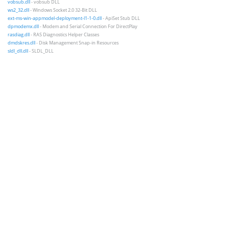
vobsub.dll
- vobsub DLL
ws2_32.dll
- Windows Socket 2.0 32-Bit DLL
ext-ms-win-appmodel-deployment-l1-1-0.dll
- ApiSet Stub DLL
dpmodemx.dll
- Modem and Serial Connection For DirectPlay
rasdiag.dll
- RAS Diagnostics Helper Classes
dmdskres.dll
- Disk Management Snap-in Resources
sldl_dll.dll
- SLDL_DLL