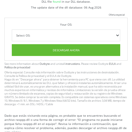
DLL file
found
in our DLL database.
The update date of the dll database:
06 Aug 2026
Oferta especial
Your OS:
DESCARGAR AHORA
See more information about
Outbyte
and unistall
instrustions
. Please review Outbyte
EULA
and
Política de privacidad
Oferta especial. Consulte más información sobre
Outbyte
y las instrucciones
de desinstalación
.
Consulte
la Política de privacidad
y el
EULA
de Outbyte.
Haga clic en
"Descargar ahora"
para obtener la herramienta para PC que viene con: dll. La utilidad
determinará automáticamente las DLL que faltan y ofrecerá instalarlas automáticamente. Al ser una
utilidad fácil de usar, es una gran alternativa a la instalación manual, que ha sido reconocida por
muchos expertos en informática y revistas de informática. Limitaciones: la versión de prueba ofrece
un número ilimitado de escaneos, copias de seguridad y restauración de su registro de Windows
GRATIS. Se debe comprar la versión completa. Es compatible con sistemas operativos como Windows
10, Windows 8 / 8.1, Windows 7 y Windows Vista (64/32 bits). Tamaño de archivo: 3,04 MB, tiempo de
descarga: <1 min. en DSL / ADSL / Cable
Dado que estás visitando esta página, es probable que te encuentres buscando el
archivo rasppp.dll o una forma de corregir el error: "El programa no puede iniciarse
porque falta rasppp.dll en el equipo". Revisa la información a continuación, que
explica cómo resolver el problema, además, puedes descargar el archivo rasppp.dll de