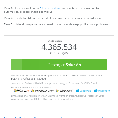
Paso 1:
Haz clic en el botón
“Descargar App. ”
para obtener la herramienta
automática, proporcionada por WikiDll.
Paso 2:
Instala la utilidad siguiendo las simples instrucciones de instalación.
Paso 3:
Inicia el programa para corregir los errores de rasppp.dll y otros problemas.
Oferta especial
4.365.534
descargas
Descargar
Solución
See more information about
Outbyte
and unistall
instrustions
. Please review Outbyte
EULA
and
Política de privacidad
Tamaño Del Archivo: 3.04 MB, Tiempo de descarga: < 1 min. on DSL/ADSL/Cable
Esta herramienta es compatible con:
Limitations: trial version offers an unlimited number of scans, backup, restore of your
windows registry for FREE. Full version must be purchased.