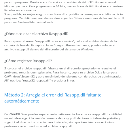
para tu programa. Presta atención a si es un archivo de 64 o 32 bits, así como al
idioma que usas. Para programas de 64 bits, usa archivos de 64 bits si se encuentran
listados anteriormente.
Si es posible, es mejor elegir los archivos dll cuyo idioma corresponde al idioma de tu
programa. También recomendamos descargar las últimas versiones de los archivos dll
para una funcionalidad actualizada.
¿Dónde colocar el archivo Rasppp.dll?
Para reparar el error: "rasppp.dll no se encuentra", coloca el archivo dentro de la
carpeta de instalación aplicaciones/juegos. Alternativamente, puedes colocar el
archivo rasppp.dll dentro del directorio del sistema de Windows.
¿Cómo registrar Rasppp.dll?
Si colocar el archivo rasppp.dll faltante en el directorio apropiado no resuelve el
problema, tendrás que registrarlo. Para hacerlo, copia tu archivo DLL a la carpeta
C:\Windows\System32 y abre un símbolo del sistema con derechos de administrador.
Allí, escribe: "regsvr32 rasppp.dll" y presiona Enter.
Método 2: Arregla el error del Rasppp.dll faltante
automáticamente
Con WikiDll Fixer puedes reparar automáticamente los errores rasppp.dll. La utilidad
no solo descargará la versión correcta de rasppp.dll de forma totalmente gratuita y
sugerirá el directorio correcto para instalarlo, sino que también resolverá otros
problemas relacionados con el archivo rasppp.dll.