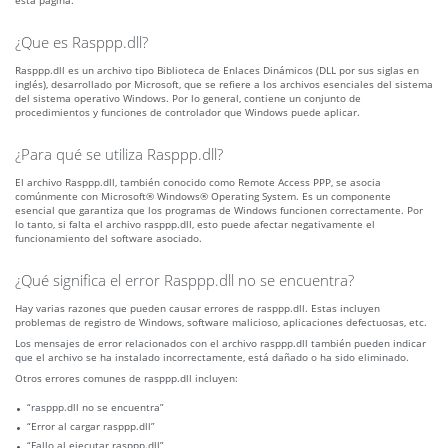
esta página.
¿Que es Rasppp.dll?
Rasppp.dll es un archivo tipo Biblioteca de Enlaces Dinámicos (DLL por sus siglas en
inglés), desarrollado por Microsoft, que se refiere a los archivos esenciales del sistema
del sistema operativo Windows. Por lo general, contiene un conjunto de
procedimientos y funciones de controlador que Windows puede aplicar.
¿Para qué se utiliza Rasppp.dll?
El archivo Rasppp.dll, también conocido como Remote Access PPP, se asocia
comúnmente con Microsoft® Windows® Operating System. Es un componente
esencial que garantiza que los programas de Windows funcionen correctamente. Por
lo tanto, si falta el archivo rasppp.dll, esto puede afectar negativamente el
funcionamiento del software asociado.
¿Qué significa el error Rasppp.dll no se encuentra?
Hay varias razones que pueden causar errores de rasppp.dll. Estas incluyen
problemas de registro de Windows, software malicioso, aplicaciones defectuosas, etc.
Los mensajes de error relacionados con el archivo rasppp.dll también pueden indicar
que el archivo se ha instalado incorrectamente, está dañado o ha sido eliminado.
Otros errores comunes de rasppp.dll incluyen:
“rasppp.dll no se encuentra”
“Error al cargar rasppp.dll”
“Fallo al ejecutar rasppp.dll”