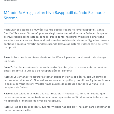
Método 6: Arregla el archivo Rasppp.dll dañado Restaurar
Sistema
Restaurar el sistema es muy útil cuando deseas reparar el error rasppp.dll. Con la
función "Restaurar Sistema", puedes elegir restaurar Windows a la fecha en la que el
archivo rasppp.dll no estaba dañado. Por lo tanto, restaurar Windows a una fecha
anterior cancela los cambios realizados en los archivos del sistema. Sigue los pasos a
continuación para revertir Windows usando Restaurar sistema y deshacerte del error
rasppp.dll.
Paso 1:
Presiona la combinación de teclas Win + R para iniciar el cuadro de diálogo
Ejecutar.
Paso 2:
Escribe
rstrui
en el cuadro de texto Ejecutar y haz clic en Aceptar o presiona
Enter. Se abrirá la utilidad de recuperación del sistema.
Paso 3:
La ventana: "Restaurar Sistema" puede incluir la opción: "Elegir un punto de
restauración diferente". Si es así, selecciona esta opción y haz clic en Siguiente. Marca
la casilla de verificación: "Mostrar más puntos de restauración" para ver una lista
completa de fechas.
Paso 4:
Selecciona una fecha a la cual restaurar Windows 10. Toma en cuenta que
debes seleccionar un punto de recuperación que restaure Windows a la fecha en que
no aparecía el mensaje de error de rasppp.dll.
Paso 5:
Haz clic en el botón "Siguiente" y luego haz clic en "Finalizar" para confirmar el
punto de restauración.