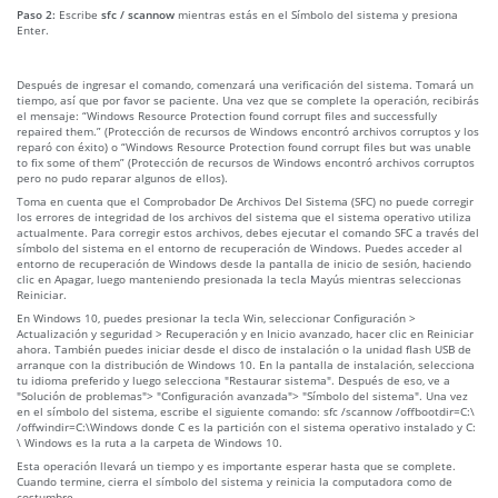
Paso 2:
Escribe
sfc / scannow
mientras estás en el Símbolo del sistema y presiona
Enter.
Después de ingresar el comando, comenzará una verificación del sistema. Tomará un
tiempo, así que por favor se paciente. Una vez que se complete la operación, recibirás
el mensaje: “Windows Resource Protection found corrupt files and successfully
repaired them.” (Protección de recursos de Windows encontró archivos corruptos y los
reparó con éxito) o “Windows Resource Protection found corrupt files but was unable
to fix some of them” (Protección de recursos de Windows encontró archivos corruptos
pero no pudo reparar algunos de ellos).
Toma en cuenta que el Comprobador De Archivos Del Sistema (SFC) no puede corregir
los errores de integridad de los archivos del sistema que el sistema operativo utiliza
actualmente. Para corregir estos archivos, debes ejecutar el comando SFC a través del
símbolo del sistema en el entorno de recuperación de Windows. Puedes acceder al
entorno de recuperación de Windows desde la pantalla de inicio de sesión, haciendo
clic en Apagar, luego manteniendo presionada la tecla Mayús mientras seleccionas
Reiniciar.
En Windows 10, puedes presionar la tecla Win, seleccionar Configuración >
Actualización y seguridad > Recuperación y en Inicio avanzado, hacer clic en Reiniciar
ahora. También puedes iniciar desde el disco de instalación o la unidad flash USB de
arranque con la distribución de Windows 10. En la pantalla de instalación, selecciona
tu idioma preferido y luego selecciona "Restaurar sistema". Después de eso, ve a
"Solución de problemas"> "Configuración avanzada"> "Símbolo del sistema". Una vez
en el símbolo del sistema, escribe el siguiente comando: sfc /scannow /offbootdir=C:\
/offwindir=C:\Windows donde C es la partición con el sistema operativo instalado y C:
\ Windows es la ruta a la carpeta de Windows 10.
Esta operación llevará un tiempo y es importante esperar hasta que se complete.
Cuando termine, cierra el símbolo del sistema y reinicia la computadora como de
costumbre.