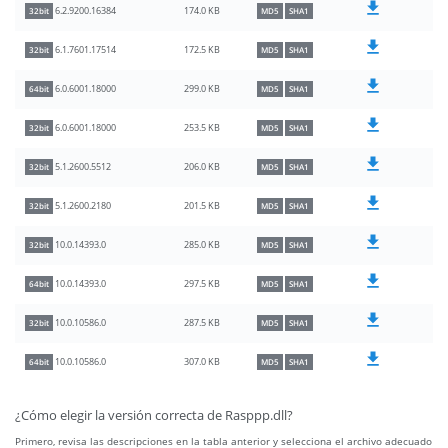
174.0 KB
6.2.9200.16384
32bit
MD5
SHA1
172.5 KB
6.1.7601.17514
32bit
MD5
SHA1
299.0 KB
6.0.6001.18000
64bit
MD5
SHA1
253.5 KB
6.0.6001.18000
32bit
MD5
SHA1
206.0 KB
5.1.2600.5512
32bit
MD5
SHA1
201.5 KB
5.1.2600.2180
32bit
MD5
SHA1
285.0 KB
10.0.14393.0
32bit
MD5
SHA1
297.5 KB
10.0.14393.0
64bit
MD5
SHA1
287.5 KB
10.0.10586.0
32bit
MD5
SHA1
307.0 KB
10.0.10586.0
64bit
MD5
SHA1
¿Cómo elegir la versión correcta de Rasppp.dll?
Primero, revisa las descripciones en la tabla anterior y selecciona el archivo adecuado