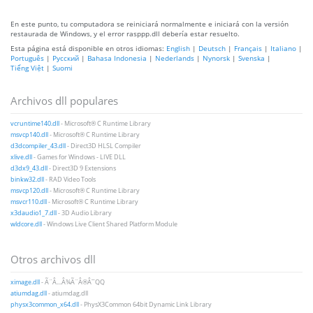
En este punto, tu computadora se reiniciará normalmente e iniciará con la versión
restaurada de Windows, y el error rasppp.dll debería estar resuelto.
Esta página está disponible en otros idiomas:
English
|
Deutsch
|
Français
|
Italiano
|
Português
|
Русский
|
Bahasa Indonesia
|
Nederlands
|
Nynorsk
|
Svenska
|
Tiếng Việt
|
Suomi
Archivos dll populares
vcruntime140.dll
- Microsoft® C Runtime Library
msvcp140.dll
- Microsoft® C Runtime Library
d3dcompiler_43.dll
- Direct3D HLSL Compiler
xlive.dll
- Games for Windows - LIVE DLL
d3dx9_43.dll
- Direct3D 9 Extensions
binkw32.dll
- RAD Video Tools
msvcp120.dll
- Microsoft® C Runtime Library
msvcr110.dll
- Microsoft® C Runtime Library
x3daudio1_7.dll
- 3D Audio Library
wldcore.dll
- Windows Live Client Shared Platform Module
Otros archivos dll
ximage.dll
- Ã¨Â…Â¾Ã¨Â®Â¯QQ
atiumdag.dll
- atiumdag.dll
physx3common_x64.dll
- PhysX3Common 64bit Dynamic Link Library