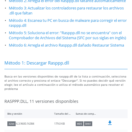
Método 2: Arregla el error del Rasppp.dll faltante automáticamente
Método 3: Actualizar los controladores para restaurar los archivos
.dll que faltan
Método 4: Escanea tu PC en busca de malware para corregir el error
rasppp.dll
Método 5: Soluciona el error: "Rasppp.dll no se encuentra" con el
Comprobador de Archivos del Sistema (SFC por sus siglas en inglés)
Método 6: Arregla el archivo Rasppp.dll dañado Restaurar Sistema
Método 1: Descargar Rasppp.dll
Busca en las versiones disponibles de rasppp.dll de la lista a continuación, selecciona
el archivo correcto y presiona el enlace "Descargar". Si no puedes decidir qué versión
elegir, lee el artículo a continuación o utiliza el método automático para resolver el
problema
RASPPP.DLL, 11 versiones disponibles
Bits y versión
Tamaño del archivo
Sumas de comprobación
179.0 KB
6.3.9600.16384
32bit
MD5
SHA1