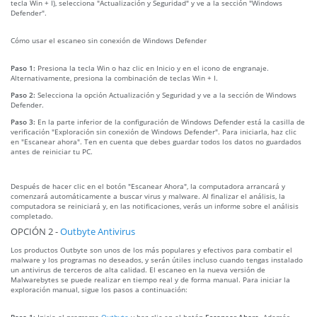
tecla Win + I), selecciona "Actualización y Seguridad" y ve a la sección "Windows
Defender".
Cómo usar el escaneo sin conexión de Windows Defender
Paso 1:
Presiona la tecla Win o haz clic en Inicio y en el icono de engranaje.
Alternativamente, presiona la combinación de teclas Win + I.
Paso 2:
Selecciona la opción Actualización y Seguridad y ve a la sección de Windows
Defender.
Paso 3:
En la parte inferior de la configuración de Windows Defender está la casilla de
verificación "Exploración sin conexión de Windows Defender". Para iniciarla, haz clic
en "Escanear ahora". Ten en cuenta que debes guardar todos los datos no guardados
antes de reiniciar tu PC.
Después de hacer clic en el botón "Escanear Ahora", la computadora arrancará y
comenzará automáticamente a buscar virus y malware. Al finalizar el análisis, la
computadora se reiniciará y, en las notificaciones, verás un informe sobre el análisis
completado.
OPCIÓN 2 -
Outbyte Antivirus
Los productos Outbyte son unos de los más populares y efectivos para combatir el
malware y los programas no deseados, y serán útiles incluso cuando tengas instalado
un antivirus de terceros de alta calidad. El escaneo en la nueva versión de
Malwarebytes se puede realizar en tiempo real y de forma manual. Para iniciar la
exploración manual, sigue los pasos a continuación:
Paso 1:
Inicia el programa
Outbyte
y haz clic en el botón
Escanear Ahora
. Además,