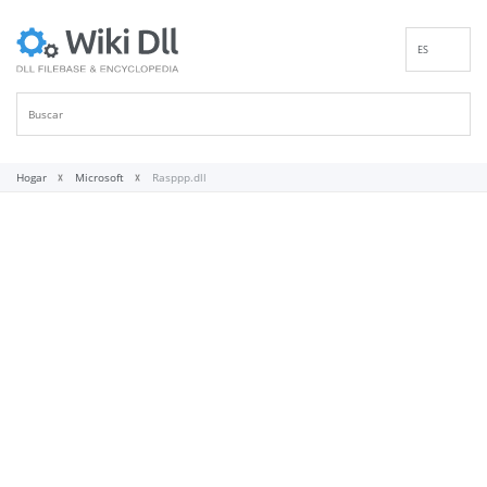
ES
EN
DE
FR
IT
Hogar
Microsoft
Rasppp.dll
PT
RU
ID
NL
NN
SV
VI
FI