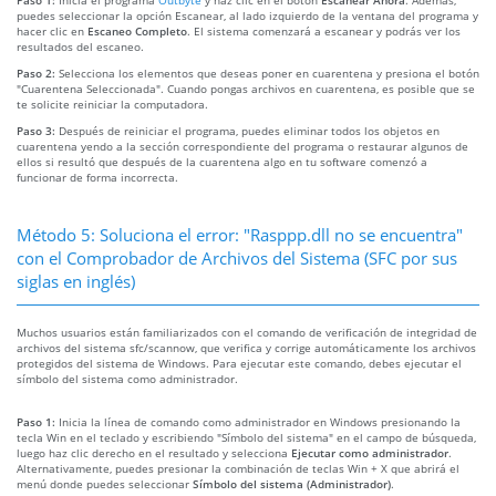
puedes seleccionar la opción Escanear, al lado izquierdo de la ventana del programa y
hacer clic en
Escaneo Completo
. El sistema comenzará a escanear y podrás ver los
resultados del escaneo.
Paso 2:
Selecciona los elementos que deseas poner en cuarentena y presiona el botón
"Cuarentena Seleccionada". Cuando pongas archivos en cuarentena, es posible que se
te solicite reiniciar la computadora.
Paso 3:
Después de reiniciar el programa, puedes eliminar todos los objetos en
cuarentena yendo a la sección correspondiente del programa o restaurar algunos de
ellos si resultó que después de la cuarentena algo en tu software comenzó a
funcionar de forma incorrecta.
Método 5: Soluciona el error: "Rasppp.dll no se encuentra"
con el Comprobador de Archivos del Sistema (SFC por sus
siglas en inglés)
Muchos usuarios están familiarizados con el comando de verificación de integridad de
archivos del sistema sfc/scannow, que verifica y corrige automáticamente los archivos
protegidos del sistema de Windows. Para ejecutar este comando, debes ejecutar el
símbolo del sistema como administrador.
Paso 1:
Inicia la línea de comando como administrador en Windows presionando la
tecla Win en el teclado y escribiendo "Símbolo del sistema" en el campo de búsqueda,
luego haz clic derecho en el resultado y selecciona
Ejecutar como administrador
.
Alternativamente, puedes presionar la combinación de teclas Win + X que abrirá el
menú donde puedes seleccionar
Símbolo del sistema (Administrador)
.