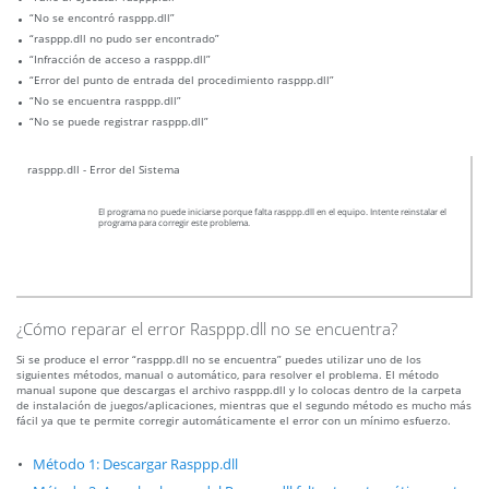
“No se encontró rasppp.dll”
“rasppp.dll no pudo ser encontrado”
“Infracción de acceso a rasppp.dll”
“Error del punto de entrada del procedimiento rasppp.dll”
“No se encuentra rasppp.dll”
“No se puede registrar rasppp.dll”
rasppp.dll - Error del Sistema
El programa no puede iniciarse porque falta rasppp.dll en el equipo. Intente reinstalar el
programa para corregir este problema.
¿Cómo reparar el error Rasppp.dll no se encuentra?
Si se produce el error “rasppp.dll no se encuentra” puedes utilizar uno de los
siguientes métodos, manual o automático, para resolver el problema. El método
manual supone que descargas el archivo rasppp.dll y lo colocas dentro de la carpeta
de instalación de juegos/aplicaciones, mientras que el segundo método es mucho más
fácil ya que te permite corregir automáticamente el error con un mínimo esfuerzo.
Método 1: Descargar Rasppp.dll