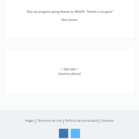
”Got my program going thanks to WikiDll. Thanks a lot guys!”
Alex James
1 000 000 +
Usuarios felices!
Hogar
Términos de Uso
Política de privacidad
Contacto