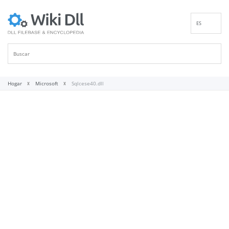
ES
EN
DE
FR
IT
Hogar
Microsoft
Sqlcese40.dll
PT
RU
ID
NL
NN
SV
VI
FI