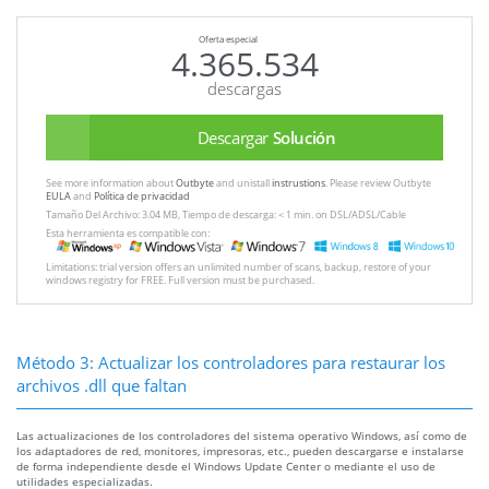
Oferta especial
4.365.534
descargas
Descargar
Solución
See more information about
Outbyte
and unistall
instrustions
. Please review Outbyte
EULA
and
Política de privacidad
Tamaño Del Archivo: 3.04 MB, Tiempo de descarga: < 1 min. on DSL/ADSL/Cable
Esta herramienta es compatible con:
Limitations: trial version offers an unlimited number of scans, backup, restore of your
windows registry for FREE. Full version must be purchased.
Método 3: Actualizar los controladores para restaurar los
archivos .dll que faltan
Las actualizaciones de los controladores del sistema operativo Windows, así como de
los adaptadores de red, monitores, impresoras, etc., pueden descargarse e instalarse
de forma independiente desde el Windows Update Center o mediante el uso de
utilidades especializadas.