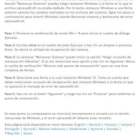
función "Restaurar Sistema", puedes elegir restaurar Windows a la fecha en la que el
archivo sqlcese40.dll no estaba dañado. Por lo tanto, restaurar Windows a una fecha
anterior cancela los cambios realizados en los archivos del sistema. Sigue los pasos a
continuación para revertir Windows usando Restaurar sistema y deshacerte del error
sqlcese40.dll.
Paso 1:
Presiona la combinación de teclas Win + R para iniciar el cuadro de diálogo
Ejecutar.
Paso 2:
Escribe
rstrui
en el cuadro de texto Ejecutar y haz clic en Aceptar o presiona
Enter. Se abrirá la utilidad de recuperación del sistema.
Paso 3:
La ventana: "Restaurar Sistema" puede incluir la opción: "Elegir un punto de
restauración diferente". Si es así, selecciona esta opción y haz clic en Siguiente. Marca
la casilla de verificación: "Mostrar más puntos de restauración" para ver una lista
completa de fechas.
Paso 4:
Selecciona una fecha a la cual restaurar Windows 10. Toma en cuenta que
debes seleccionar un punto de recuperación que restaure Windows a la fecha en que
no aparecía el mensaje de error de sqlcese40.dll.
Paso 5:
Haz clic en el botón "Siguiente" y luego haz clic en "Finalizar" para confirmar el
punto de restauración.
En este punto, tu computadora se reiniciará normalmente e iniciará con la versión
restaurada de Windows, y el error sqlcese40.dll debería estar resuelto.
Esta página está disponible en otros idiomas:
English
|
Deutsch
|
Français
|
Italiano
|
Português
|
Русский
|
Bahasa Indonesia
|
Nederlands
|
Nynorsk
|
Svenska
|
Tiếng Việt
|
Suomi