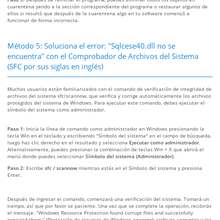
cuarentena yendo a la sección correspondiente del programa o restaurar algunos de
ellos si resultó que después de la cuarentena algo en tu software comenzó a
funcionar de forma incorrecta.
Método 5: Soluciona el error: "Sqlcese40.dll no se
encuentra" con el Comprobador de Archivos del Sistema
(SFC por sus siglas en inglés)
Muchos usuarios están familiarizados con el comando de verificación de integridad de
archivos del sistema sfc/scannow, que verifica y corrige automáticamente los archivos
protegidos del sistema de Windows. Para ejecutar este comando, debes ejecutar el
símbolo del sistema como administrador.
Paso 1:
Inicia la línea de comando como administrador en Windows presionando la
tecla Win en el teclado y escribiendo "Símbolo del sistema" en el campo de búsqueda,
luego haz clic derecho en el resultado y selecciona
Ejecutar como administrador
.
Alternativamente, puedes presionar la combinación de teclas Win + X que abrirá el
menú donde puedes seleccionar
Símbolo del sistema (Administrador)
.
Paso 2:
Escribe
sfc / scannow
mientras estás en el Símbolo del sistema y presiona
Enter.
Después de ingresar el comando, comenzará una verificación del sistema. Tomará un
tiempo, así que por favor se paciente. Una vez que se complete la operación, recibirás
el mensaje: “Windows Resource Protection found corrupt files and successfully
repaired them.” (Protección de recursos de Windows encontró archivos corruptos y los