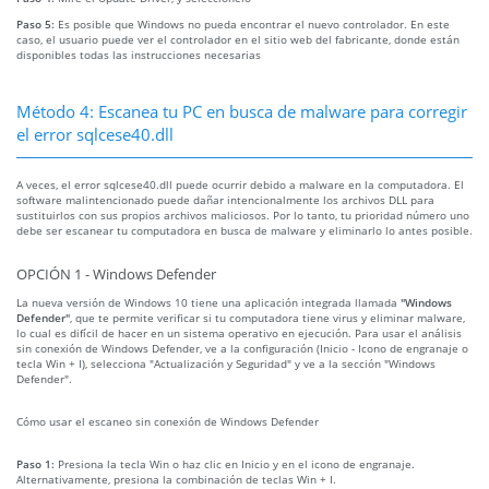
Paso 5:
Es posible que Windows no pueda encontrar el nuevo controlador. En este
caso, el usuario puede ver el controlador en el sitio web del fabricante, donde están
disponibles todas las instrucciones necesarias
Método 4: Escanea tu PC en busca de malware para corregir
el error sqlcese40.dll
A veces, el error sqlcese40.dll puede ocurrir debido a malware en la computadora. El
software malintencionado puede dañar intencionalmente los archivos DLL para
sustituirlos con sus propios archivos maliciosos. Por lo tanto, tu prioridad número uno
debe ser escanear tu computadora en busca de malware y eliminarlo lo antes posible.
OPCIÓN 1 - Windows Defender
La nueva versión de Windows 10 tiene una aplicación integrada llamada
"Windows
Defender"
, que te permite verificar si tu computadora tiene virus y eliminar malware,
lo cual es difícil de hacer en un sistema operativo en ejecución. Para usar el análisis
sin conexión de Windows Defender, ve a la configuración (Inicio - Icono de engranaje o
tecla Win + I), selecciona "Actualización y Seguridad" y ve a la sección "Windows
Defender".
Cómo usar el escaneo sin conexión de Windows Defender
Paso 1:
Presiona la tecla Win o haz clic en Inicio y en el icono de engranaje.
Alternativamente, presiona la combinación de teclas Win + I.