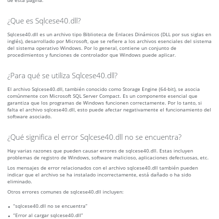
de esta página.
¿Que es Sqlcese40.dll?
Sqlcese40.dll es un archivo tipo Biblioteca de Enlaces Dinámicos (DLL por sus siglas en
inglés), desarrollado por Microsoft, que se refiere a los archivos esenciales del sistema
del sistema operativo Windows. Por lo general, contiene un conjunto de
procedimientos y funciones de controlador que Windows puede aplicar.
¿Para qué se utiliza Sqlcese40.dll?
El archivo Sqlcese40.dll, también conocido como Storage Engine (64-bit), se asocia
comúnmente con Microsoft SQL Server Compact. Es un componente esencial que
garantiza que los programas de Windows funcionen correctamente. Por lo tanto, si
falta el archivo sqlcese40.dll, esto puede afectar negativamente el funcionamiento del
software asociado.
¿Qué significa el error Sqlcese40.dll no se encuentra?
Hay varias razones que pueden causar errores de sqlcese40.dll. Estas incluyen
problemas de registro de Windows, software malicioso, aplicaciones defectuosas, etc.
Los mensajes de error relacionados con el archivo sqlcese40.dll también pueden
indicar que el archivo se ha instalado incorrectamente, está dañado o ha sido
eliminado.
Otros errores comunes de sqlcese40.dll incluyen:
“sqlcese40.dll no se encuentra”
“Error al cargar sqlcese40.dll”