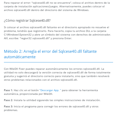
Para reparar el error: "sqlcese40.dll no se encuentra", coloca el archivo dentro de la
carpeta de instalación aplicaciones/juegos. Alternativamente, puedes colocar el
archivo sqlcese40.dll dentro del directorio del sistema de Windows.
¿Cómo registrar Sqlcese40.dll?
Si colocar el archivo sqlcese40.dll faltante en el directorio apropiado no resuelve el
problema, tendrás que registrarlo. Para hacerlo, copia tu archivo DLL a la carpeta
C:\Windows\System32 y abre un símbolo del sistema con derechos de administrador.
Allí, escribe: "regsvr32 sqlcese40.dll" y presiona Enter.
Método 2: Arregla el error del Sqlcese40.dll faltante
automáticamente
Con WikiDll Fixer puedes reparar automáticamente los errores sqlcese40.dll. La
utilidad no solo descargará la versión correcta de sqlcese40.dll de forma totalmente
gratuita y sugerirá el directorio correcto para instalarlo, sino que también resolverá
otros problemas relacionados con el archivo sqlcese40.dll.
Paso 1:
Haz clic en el botón
“Descargar App. ”
para obtener la herramienta
automática, proporcionada por WikiDll.
Paso 2:
Instala la utilidad siguiendo las simples instrucciones de instalación.
Paso 3:
Inicia el programa para corregir los errores de sqlcese40.dll y otros
problemas.