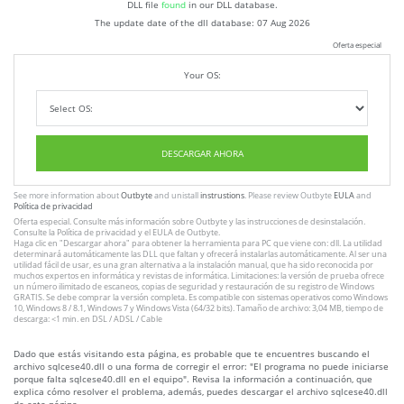
DLL file
found
in our DLL database.
The update date of the dll database:
07 Aug 2026
Oferta especial
Your OS:
DESCARGAR AHORA
See more information about
Outbyte
and unistall
instrustions
. Please review Outbyte
EULA
and
Política de privacidad
Oferta especial. Consulte más información sobre
Outbyte
y las instrucciones
de desinstalación
.
Consulte
la Política de privacidad
y el
EULA
de Outbyte.
Haga clic en
"Descargar ahora"
para obtener la herramienta para PC que viene con: dll. La utilidad
determinará automáticamente las DLL que faltan y ofrecerá instalarlas automáticamente. Al ser una
utilidad fácil de usar, es una gran alternativa a la instalación manual, que ha sido reconocida por
muchos expertos en informática y revistas de informática. Limitaciones: la versión de prueba ofrece
un número ilimitado de escaneos, copias de seguridad y restauración de su registro de Windows
GRATIS. Se debe comprar la versión completa. Es compatible con sistemas operativos como Windows
10, Windows 8 / 8.1, Windows 7 y Windows Vista (64/32 bits). Tamaño de archivo: 3,04 MB, tiempo de
descarga: <1 min. en DSL / ADSL / Cable
Dado que estás visitando esta página, es probable que te encuentres buscando el
archivo sqlcese40.dll o una forma de corregir el error: "El programa no puede iniciarse
porque falta sqlcese40.dll en el equipo". Revisa la información a continuación, que
explica cómo resolver el problema, además, puedes descargar el archivo sqlcese40.dll