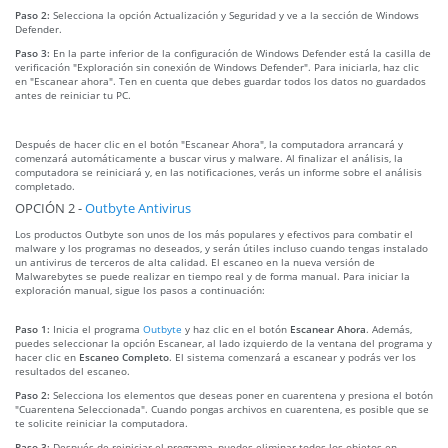
Paso 2:
Selecciona la opción Actualización y Seguridad y ve a la sección de Windows
Defender.
Paso 3:
En la parte inferior de la configuración de Windows Defender está la casilla de
verificación "Exploración sin conexión de Windows Defender". Para iniciarla, haz clic
en "Escanear ahora". Ten en cuenta que debes guardar todos los datos no guardados
antes de reiniciar tu PC.
Después de hacer clic en el botón "Escanear Ahora", la computadora arrancará y
comenzará automáticamente a buscar virus y malware. Al finalizar el análisis, la
computadora se reiniciará y, en las notificaciones, verás un informe sobre el análisis
completado.
OPCIÓN 2 -
Outbyte Antivirus
Los productos Outbyte son unos de los más populares y efectivos para combatir el
malware y los programas no deseados, y serán útiles incluso cuando tengas instalado
un antivirus de terceros de alta calidad. El escaneo en la nueva versión de
Malwarebytes se puede realizar en tiempo real y de forma manual. Para iniciar la
exploración manual, sigue los pasos a continuación:
Paso 1:
Inicia el programa
Outbyte
y haz clic en el botón
Escanear Ahora
. Además,
puedes seleccionar la opción Escanear, al lado izquierdo de la ventana del programa y
hacer clic en
Escaneo Completo
. El sistema comenzará a escanear y podrás ver los
resultados del escaneo.
Paso 2:
Selecciona los elementos que deseas poner en cuarentena y presiona el botón
"Cuarentena Seleccionada". Cuando pongas archivos en cuarentena, es posible que se
te solicite reiniciar la computadora.
Paso 3:
Después de reiniciar el programa, puedes eliminar todos los objetos en