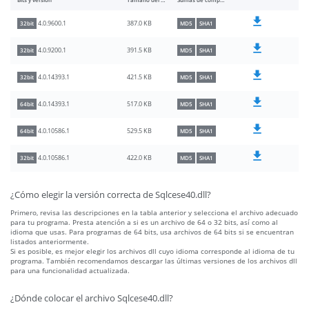
Bits y versión
Tamaño del archivo
Sumas de comprobación
387.0 KB
4.0.9600.1
32bit
MD5
SHA1
391.5 KB
4.0.9200.1
32bit
MD5
SHA1
421.5 KB
4.0.14393.1
32bit
MD5
SHA1
517.0 KB
4.0.14393.1
64bit
MD5
SHA1
529.5 KB
4.0.10586.1
64bit
MD5
SHA1
422.0 KB
4.0.10586.1
32bit
MD5
SHA1
¿Cómo elegir la versión correcta de Sqlcese40.dll?
Primero, revisa las descripciones en la tabla anterior y selecciona el archivo adecuado
para tu programa. Presta atención a si es un archivo de 64 o 32 bits, así como al
idioma que usas. Para programas de 64 bits, usa archivos de 64 bits si se encuentran
listados anteriormente.
Si es posible, es mejor elegir los archivos dll cuyo idioma corresponde al idioma de tu
programa. También recomendamos descargar las últimas versiones de los archivos dll
para una funcionalidad actualizada.
¿Dónde colocar el archivo Sqlcese40.dll?