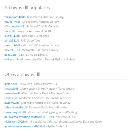
Archivos dll populares
vcruntime140.dll
- Microsoft® C Runtime Library
msvcp140.dll
- Microsoft® C Runtime Library
d3dcompiler_43.dll
- Direct3D HLSL Compiler
xlive.dll
- Games for Windows - LIVE DLL
d3dx9_43.dll
- Direct3D 9 Extensions
binkw32.dll
- RAD Video Tools
msvcp120.dll
- Microsoft® C Runtime Library
msvcr110.dll
- Microsoft® C Runtime Library
x3daudio1_7.dll
- 3D Audio Library
wldcore.dll
- Windows Live Client Shared Platform Module
Otros archivos dll
iprtprio.dll
- IP Routing Protocol Priority DLL
netplwiz.dll
- Map Network Drives/Network Places Wizard
mswmdm.dll
- Windows Media Device Manager Core
richink.dll
- Windows CE Services Document Converter
xwtpw32.dll
- Extensible Wizard Type Plugin for Win32
bthradiomedia.dll
- Bluetooth Radio Media Provider
nmevtmsg.dll
- DLL-fil för händelseloggning för NetMeeting
api-ms-win-eventing-controller-l1-1-0.dll
- ApiSet Stub DLL
nlslexicons000d.dll
- Microsoft Neutral Natural Language Server Data and Code
api-ms-win-core-version-l1-1-0.dll
- ApiSet Stub DLL