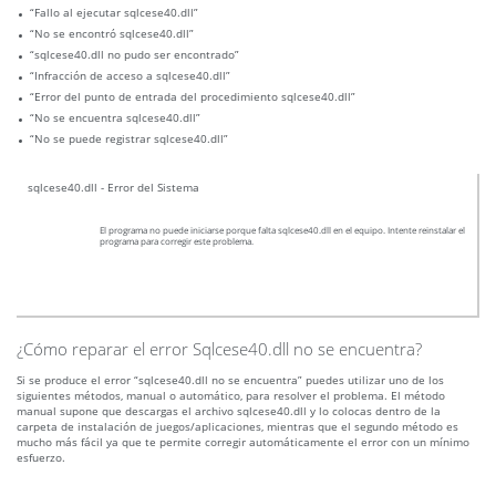
“Fallo al ejecutar sqlcese40.dll”
“No se encontró sqlcese40.dll”
“sqlcese40.dll no pudo ser encontrado”
“Infracción de acceso a sqlcese40.dll”
“Error del punto de entrada del procedimiento sqlcese40.dll”
“No se encuentra sqlcese40.dll”
“No se puede registrar sqlcese40.dll”
sqlcese40.dll - Error del Sistema
El programa no puede iniciarse porque falta sqlcese40.dll en el equipo. Intente reinstalar el
programa para corregir este problema.
¿Cómo reparar el error Sqlcese40.dll no se encuentra?
Si se produce el error “sqlcese40.dll no se encuentra” puedes utilizar uno de los
siguientes métodos, manual o automático, para resolver el problema. El método
manual supone que descargas el archivo sqlcese40.dll y lo colocas dentro de la
carpeta de instalación de juegos/aplicaciones, mientras que el segundo método es
mucho más fácil ya que te permite corregir automáticamente el error con un mínimo
esfuerzo.