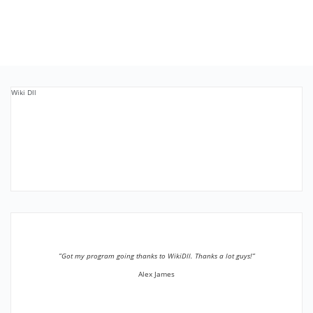
Wiki Dll
”Got my program going thanks to WikiDll. Thanks a lot guys!”
Alex James