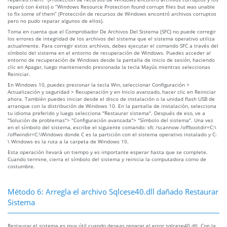
reparó con éxito) o “Windows Resource Protection found corrupt files but was unable
to fix some of them” (Protección de recursos de Windows encontró archivos corruptos
pero no pudo reparar algunos de ellos).
Toma en cuenta que el Comprobador De Archivos Del Sistema (SFC) no puede corregir
los errores de integridad de los archivos del sistema que el sistema operativo utiliza
actualmente. Para corregir estos archivos, debes ejecutar el comando SFC a través del
símbolo del sistema en el entorno de recuperación de Windows. Puedes acceder al
entorno de recuperación de Windows desde la pantalla de inicio de sesión, haciendo
clic en Apagar, luego manteniendo presionada la tecla Mayús mientras seleccionas
Reiniciar.
En Windows 10, puedes presionar la tecla Win, seleccionar Configuración >
Actualización y seguridad > Recuperación y en Inicio avanzado, hacer clic en Reiniciar
ahora. También puedes iniciar desde el disco de instalación o la unidad flash USB de
arranque con la distribución de Windows 10. En la pantalla de instalación, selecciona
tu idioma preferido y luego selecciona "Restaurar sistema". Después de eso, ve a
"Solución de problemas"> "Configuración avanzada"> "Símbolo del sistema". Una vez
en el símbolo del sistema, escribe el siguiente comando: sfc /scannow /offbootdir=C:\
/offwindir=C:\Windows donde C es la partición con el sistema operativo instalado y C:
\ Windows es la ruta a la carpeta de Windows 10.
Esta operación llevará un tiempo y es importante esperar hasta que se complete.
Cuando termine, cierra el símbolo del sistema y reinicia la computadora como de
costumbre.
Método 6: Arregla el archivo Sqlcese40.dll dañado Restaurar
Sistema
Restaurar el sistema es muy útil cuando deseas reparar el error sqlcese40.dll. Con la