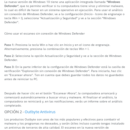
La nueva versión de Windows 10 tiene una aplicación integrada llamada
"Windows
Defender"
, que te permite verificar si tu computadora tiene virus y eliminar malware,
lo cual es difícil de hacer en un sistema operativo en ejecución. Para usar el análisis
sin conexión de Windows Defender, ve a la configuración (Inicio - Icono de engranaje o
tecla Win + I), selecciona "Actualización y Seguridad" y ve a la sección "Windows
Defender".
Cómo usar el escaneo sin conexión de Windows Defender
Paso 1:
Presiona la tecla Win o haz clic en Inicio y en el icono de engranaje.
Alternativamente, presiona la combinación de teclas Win + I.
Paso 2:
Selecciona la opción Actualización y Seguridad y ve a la sección de Windows
Defender.
Paso 3:
En la parte inferior de la configuración de Windows Defender está la casilla de
verificación "Exploración sin conexión de Windows Defender". Para iniciarla, haz clic
en "Escanear ahora". Ten en cuenta que debes guardar todos los datos no guardados
antes de reiniciar tu PC.
Después de hacer clic en el botón "Escanear Ahora", la computadora arrancará y
comenzará automáticamente a buscar virus y malware. Al finalizar el análisis, la
computadora se reiniciará y, en las notificaciones, verás un informe sobre el análisis
completado.
OPCIÓN 2 -
Outbyte Antivirus
Los productos Outbyte son unos de los más populares y efectivos para combatir el
malware y los programas no deseados, y serán útiles incluso cuando tengas instalado
un antivirus de terceros de alta calidad. El escaneo en la nueva versión de