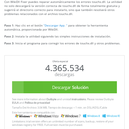
Con WikiDll Fixer puedes reparar automáticamente los errores touchx.dll. La utilidad
no solo descargará la versión correcta de touchx.dll de forma totalmente gratuita y
sugerirá el directorio correcto para instalarlo, sino que también resolverá otros
problemas relacionados con el archivo touchx.dll.
Paso 1:
Haz clic en el botón
“Descargar App. ”
para obtener la herramienta
automática, proporcionada por WikiDll.
Paso 2:
Instala la utilidad siguiendo las simples instrucciones de instalación.
Paso 3:
Inicia el programa para corregir los errores de touchx.dll y otros problemas.
Oferta especial
4.365.534
descargas
Descargar
Solución
See more information about
Outbyte
and unistall
instrustions
. Please review Outbyte
EULA
and
Política de privacidad
Tamaño Del Archivo: 3.04 MB, Tiempo de descarga: < 1 min. on DSL/ADSL/Cable
Esta herramienta es compatible con:
Limitations: trial version offers an unlimited number of scans, backup, restore of your
windows registry for FREE. Full version must be purchased.