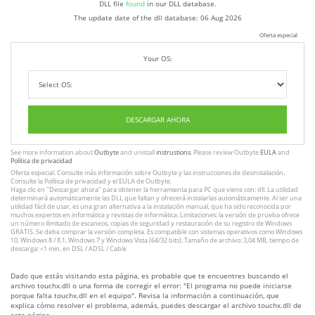
DLL file
found
in our DLL database.
The update date of the dll database:
06 Aug 2026
Oferta especial
Your OS:
DESCARGAR AHORA
See more information about
Outbyte
and unistall
instrustions
. Please review Outbyte
EULA
and
Política de privacidad
Oferta especial. Consulte más información sobre
Outbyte
y las instrucciones
de desinstalación
.
Consulte
la Política de privacidad
y el
EULA
de Outbyte.
Haga clic en
"Descargar ahora"
para obtener la herramienta para PC que viene con: dll. La utilidad
determinará automáticamente las DLL que faltan y ofrecerá instalarlas automáticamente. Al ser una
utilidad fácil de usar, es una gran alternativa a la instalación manual, que ha sido reconocida por
muchos expertos en informática y revistas de informática. Limitaciones: la versión de prueba ofrece
un número ilimitado de escaneos, copias de seguridad y restauración de su registro de Windows
GRATIS. Se debe comprar la versión completa. Es compatible con sistemas operativos como Windows
10, Windows 8 / 8.1, Windows 7 y Windows Vista (64/32 bits). Tamaño de archivo: 3,04 MB, tiempo de
descarga: <1 min. en DSL / ADSL / Cable
Dado que estás visitando esta página, es probable que te encuentres buscando el
archivo touchx.dll o una forma de corregir el error: "El programa no puede iniciarse
porque falta touchx.dll en el equipo". Revisa la información a continuación, que
explica cómo resolver el problema, además, puedes descargar el archivo touchx.dll de