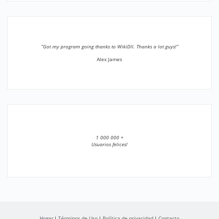
”Got my program going thanks to WikiDll. Thanks a lot guys!”
Alex James
1 000 000 +
Usuarios felices!
Hogar
Términos de Uso
Política de privacidad
Contacto