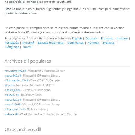
no aparecía el mensaje de error de touchx.dll.
Paso 5:
Haz clic en el botón "Siguiente" y luego haz clic en "Finalizar" para confirmar el
punto de restauración.
En este punto, tu computadora se reiniciará normalmente e iniciará con la versión
restaurada de Windows, y el error touchx.dll debería estar resuelto.
Esta página está disponible en otros idiomas:
English
|
Deutsch
|
Français
|
Italiano
|
Português
|
Русский
|
Bahasa Indonesia
|
Nederlands
|
Nynorsk
|
Svenska
|
Tiếng Việt
|
Suomi
Archivos dll populares
vcruntime140.dll
- Microsoft® C Runtime Library
msvcp140.dll
- Microsoft® C Runtime Library
d3dcompiler_43.dll
- Direct3D HLSL Compiler
xlive.dll
- Games for Windows - LIVE DLL
d3dx9_43.dll
- Direct3D 9 Extensions
binkw32.dll
- RAD Video Tools
msvcp120.dll
- Microsoft® C Runtime Library
msvcr110.dll
- Microsoft® C Runtime Library
x3daudio1_7.dll
- 3D Audio Library
wldcore.dll
- Windows Live Client Shared Platform Module
Otros archivos dll