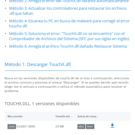
Método 2: Arregla el error del TouchX.dll faltante automáticamente
Método 3: Actualizar los controladores para restaurar los archivos
.dll que faltan
Método 4: Escanea tu PC en busca de malware para corregir el error
touchx.dll
Método 5: Soluciona el error: "TouchX.dll no se encuentra" con el
Comprobador de Archivos del Sistema (SFC por sus siglas en inglés)
Método 6: Arregla el archivo TouchX.dll dañado Restaurar Sistema
Método 1: Descargar TouchX.dll
Busca en las versiones disponibles de touchx.dll de la lista a continuación, selecciona
el archivo correcto y presiona el enlace "Descargar". Si no puedes decidir qué versión
elegir, lee el artículo a continuación o utiliza el método automático para resolver el
problema
TOUCHX.DLL, 1 versiones disponibles
Bits y versión
Tamaño del archivo
Sumas de comprobación
2.0 MB
6.0.6001.18000
64bit
MD5
SHA1