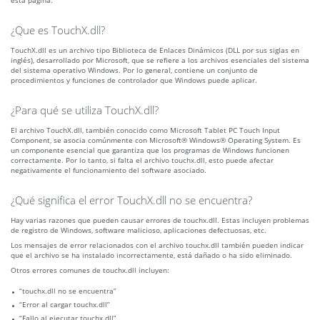
esta página.
¿Que es TouchX.dll?
TouchX.dll es un archivo tipo Biblioteca de Enlaces Dinámicos (DLL por sus siglas en
inglés), desarrollado por Microsoft, que se refiere a los archivos esenciales del sistema
del sistema operativo Windows. Por lo general, contiene un conjunto de
procedimientos y funciones de controlador que Windows puede aplicar.
¿Para qué se utiliza TouchX.dll?
El archivo TouchX.dll, también conocido como Microsoft Tablet PC Touch Input
Component, se asocia comúnmente con Microsoft® Windows® Operating System. Es
un componente esencial que garantiza que los programas de Windows funcionen
correctamente. Por lo tanto, si falta el archivo touchx.dll, esto puede afectar
negativamente el funcionamiento del software asociado.
¿Qué significa el error TouchX.dll no se encuentra?
Hay varias razones que pueden causar errores de touchx.dll. Estas incluyen problemas
de registro de Windows, software malicioso, aplicaciones defectuosas, etc.
Los mensajes de error relacionados con el archivo touchx.dll también pueden indicar
que el archivo se ha instalado incorrectamente, está dañado o ha sido eliminado.
Otros errores comunes de touchx.dll incluyen:
“touchx.dll no se encuentra”
“Error al cargar touchx.dll”
“Fallo al ejecutar touchx.dll”