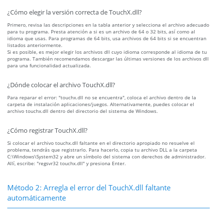
¿Cómo elegir la versión correcta de TouchX.dll?
Primero, revisa las descripciones en la tabla anterior y selecciona el archivo adecuado
para tu programa. Presta atención a si es un archivo de 64 o 32 bits, así como al
idioma que usas. Para programas de 64 bits, usa archivos de 64 bits si se encuentran
listados anteriormente.
Si es posible, es mejor elegir los archivos dll cuyo idioma corresponde al idioma de tu
programa. También recomendamos descargar las últimas versiones de los archivos dll
para una funcionalidad actualizada.
¿Dónde colocar el archivo TouchX.dll?
Para reparar el error: "touchx.dll no se encuentra", coloca el archivo dentro de la
carpeta de instalación aplicaciones/juegos. Alternativamente, puedes colocar el
archivo touchx.dll dentro del directorio del sistema de Windows.
¿Cómo registrar TouchX.dll?
Si colocar el archivo touchx.dll faltante en el directorio apropiado no resuelve el
problema, tendrás que registrarlo. Para hacerlo, copia tu archivo DLL a la carpeta
C:\Windows\System32 y abre un símbolo del sistema con derechos de administrador.
Allí, escribe: "regsvr32 touchx.dll" y presiona Enter.
Método 2: Arregla el error del TouchX.dll faltante
automáticamente