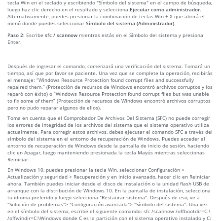
tecla Win en el teclado y escribiendo "Símbolo del sistema" en el campo de búsqueda,
luego haz clic derecho en el resultado y selecciona
Ejecutar como administrador
.
Alternativamente, puedes presionar la combinación de teclas Win + X que abrirá el
menú donde puedes seleccionar
Símbolo del sistema (Administrador)
.
Paso 2:
Escribe
sfc / scannow
mientras estás en el Símbolo del sistema y presiona
Enter.
Después de ingresar el comando, comenzará una verificación del sistema. Tomará un
tiempo, así que por favor se paciente. Una vez que se complete la operación, recibirás
el mensaje: “Windows Resource Protection found corrupt files and successfully
repaired them.” (Protección de recursos de Windows encontró archivos corruptos y los
reparó con éxito) o “Windows Resource Protection found corrupt files but was unable
to fix some of them” (Protección de recursos de Windows encontró archivos corruptos
pero no pudo reparar algunos de ellos).
Toma en cuenta que el Comprobador De Archivos Del Sistema (SFC) no puede corregir
los errores de integridad de los archivos del sistema que el sistema operativo utiliza
actualmente. Para corregir estos archivos, debes ejecutar el comando SFC a través del
símbolo del sistema en el entorno de recuperación de Windows. Puedes acceder al
entorno de recuperación de Windows desde la pantalla de inicio de sesión, haciendo
clic en Apagar, luego manteniendo presionada la tecla Mayús mientras seleccionas
Reiniciar.
En Windows 10, puedes presionar la tecla Win, seleccionar Configuración >
Actualización y seguridad > Recuperación y en Inicio avanzado, hacer clic en Reiniciar
ahora. También puedes iniciar desde el disco de instalación o la unidad flash USB de
arranque con la distribución de Windows 10. En la pantalla de instalación, selecciona
tu idioma preferido y luego selecciona "Restaurar sistema". Después de eso, ve a
"Solución de problemas"> "Configuración avanzada"> "Símbolo del sistema". Una vez
en el símbolo del sistema, escribe el siguiente comando: sfc /scannow /offbootdir=C:\
/offwindir=C:\Windows donde C es la partición con el sistema operativo instalado y C: