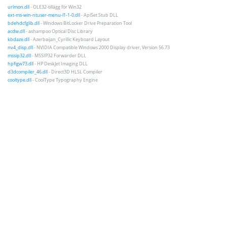
urlmon.dll
- OLE32-tillägg för Win32
ext-ms-win-ntuser-menu-l1-1-0.dll
- ApiSet Stub DLL
bdehdcfglib.dll
- Windows BitLocker Drive Preparation Tool
acdw.dll
- ashampoo Optical Disc Library
kbdaze.dll
- Azerbaijan_Cyrillic Keyboard Layout
nv4_disp.dll
- NVIDIA Compatible Windows 2000 Display driver, Version 56.73
mssip32.dll
- MSSIP32 Forwarder DLL
hpfigw73.dll
- HP DeskJet Imaging DLL
d3dcompiler_46.dll
- Direct3D HLSL Compiler
cooltype.dll
- CoolType Typography Engine