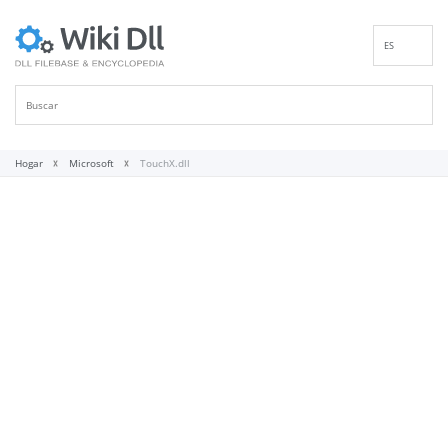
ES
EN
DE
FR
IT
Hogar
Microsoft
TouchX.dll
PT
RU
ID
NL
NN
SV
VI
FI