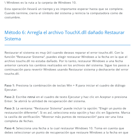
\ Windows es la ruta a la carpeta de Windows 10.
Esta operación llevará un tiempo y es importante esperar hasta que se complete.
Cuando termine, cierra el símbolo del sistema y reinicia la computadora como de
costumbre.
Método 6: Arregla el archivo TouchX.dll dañado Restaurar
Sistema
Restaurar el sistema es muy útil cuando deseas reparar el error touchx.dll. Con la
función "Restaurar Sistema", puedes elegir restaurar Windows a la fecha en la que el
archivo touchx.dll no estaba dañado. Por lo tanto, restaurar Windows a una fecha
anterior cancela los cambios realizados en los archivos del sistema. Sigue los pasos a
continuación para revertir Windows usando Restaurar sistema y deshacerte del error
touchx.dll.
Paso 1:
Presiona la combinación de teclas Win + R para iniciar el cuadro de diálogo
Ejecutar.
Paso 2:
Escribe
rstrui
en el cuadro de texto Ejecutar y haz clic en Aceptar o presiona
Enter. Se abrirá la utilidad de recuperación del sistema.
Paso 3:
La ventana: "Restaurar Sistema" puede incluir la opción: "Elegir un punto de
restauración diferente". Si es así, selecciona esta opción y haz clic en Siguiente. Marca
la casilla de verificación: "Mostrar más puntos de restauración" para ver una lista
completa de fechas.
Paso 4:
Selecciona una fecha a la cual restaurar Windows 10. Toma en cuenta que
debes seleccionar un punto de recuperación que restaure Windows a la fecha en que