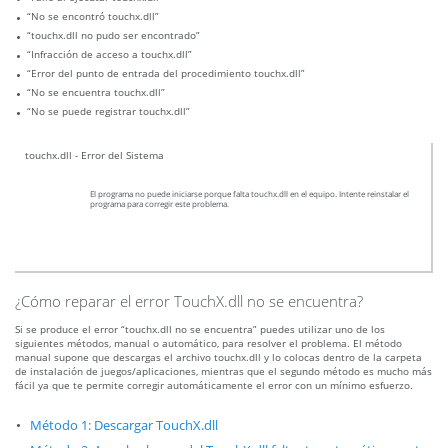
“No se encontró touchx.dll”
“touchx.dll no pudo ser encontrado”
“Infracción de acceso a touchx.dll”
“Error del punto de entrada del procedimiento touchx.dll”
“No se encuentra touchx.dll”
“No se puede registrar touchx.dll”
touchx.dll - Error del Sistema
El programa no puede iniciarse porque falta touchx.dll en el equipo. Intente reinstalar el
programa para corregir este problema.
¿Cómo reparar el error TouchX.dll no se encuentra?
Si se produce el error “touchx.dll no se encuentra” puedes utilizar uno de los
siguientes métodos, manual o automático, para resolver el problema. El método
manual supone que descargas el archivo touchx.dll y lo colocas dentro de la carpeta
de instalación de juegos/aplicaciones, mientras que el segundo método es mucho más
fácil ya que te permite corregir automáticamente el error con un mínimo esfuerzo.
Método 1: Descargar TouchX.dll