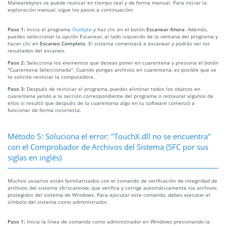
Malwarebytes se puede realizar en tiempo real y de forma manual. Para iniciar la
exploración manual, sigue los pasos a continuación:
Paso 1:
Inicia el programa
Outbyte
y haz clic en el botón
Escanear Ahora
. Además,
puedes seleccionar la opción Escanear, al lado izquierdo de la ventana del programa y
hacer clic en
Escaneo Completo
. El sistema comenzará a escanear y podrás ver los
resultados del escaneo.
Paso 2:
Selecciona los elementos que deseas poner en cuarentena y presiona el botón
"Cuarentena Seleccionada". Cuando pongas archivos en cuarentena, es posible que se
te solicite reiniciar la computadora.
Paso 3:
Después de reiniciar el programa, puedes eliminar todos los objetos en
cuarentena yendo a la sección correspondiente del programa o restaurar algunos de
ellos si resultó que después de la cuarentena algo en tu software comenzó a
funcionar de forma incorrecta.
Método 5: Soluciona el error: "TouchX.dll no se encuentra"
con el Comprobador de Archivos del Sistema (SFC por sus
siglas en inglés)
Muchos usuarios están familiarizados con el comando de verificación de integridad de
archivos del sistema sfc/scannow, que verifica y corrige automáticamente los archivos
protegidos del sistema de Windows. Para ejecutar este comando, debes ejecutar el
símbolo del sistema como administrador.
Paso 1:
Inicia la línea de comando como administrador en Windows presionando la