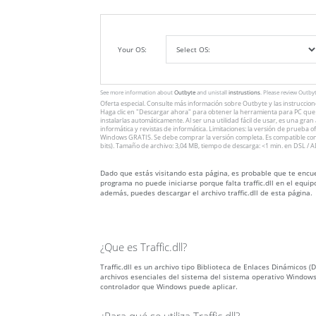
Your OS:
See more information about
Outbyte
and unistall
instrustions
. Please review Outby
Oferta especial. Consulte más información sobre
Outbyte
y las instruccio
Haga clic en
"Descargar ahora"
para obtener la herramienta para PC que v
instalarlas automáticamente. Al ser una utilidad fácil de usar, es una gra
informática y revistas de informática. Limitaciones: la versión de prueba 
Windows GRATIS. Se debe comprar la versión completa. Es compatible con
bits). Tamaño de archivo: 3,04 MB, tiempo de descarga: <1 min. en DSL / A
Dado que estás visitando esta página, es probable que te encuent
programa no puede iniciarse porque falta traffic.dll en el equi
además, puedes descargar el archivo traffic.dll de esta página.
¿Que es Traffic.dll?
Traffic.dll es un archivo tipo Biblioteca de Enlaces Dinámicos (D
archivos esenciales del sistema del sistema operativo Windows
controlador que Windows puede aplicar.