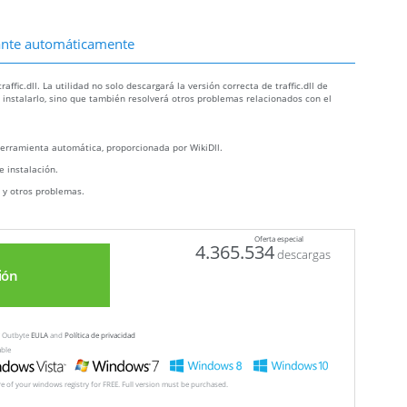
ltante automáticamente
fic.dll. La utilidad no solo descargará la versión correcta de traffic.dll de
a instalarlo, sino que también resolverá otros problemas relacionados con el
erramienta automática, proporcionada por WikiDll.
e instalación.
ll y otros problemas.
Oferta especial
4.365.534
descargas
ión
ew Outbyte
EULA
and
Política de privacidad
able
ore of your windows registry for FREE. Full version must be purchased.