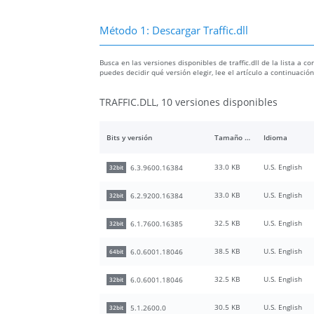
Método 1: Descargar Traffic.dll
Busca en las versiones disponibles de traffic.dll de la lista a c
puedes decidir qué versión elegir, lee el artículo a continuaci
TRAFFIC.DLL, 10 versiones disponibles
Bits y versión
Tamaño del archivo
Idioma
33.0 KB
U.S. English
6.3.9600.16384
32bit
33.0 KB
U.S. English
6.2.9200.16384
32bit
32.5 KB
U.S. English
6.1.7600.16385
32bit
38.5 KB
U.S. English
6.0.6001.18046
64bit
32.5 KB
U.S. English
6.0.6001.18046
32bit
30.5 KB
U.S. English
5.1.2600.0
32bit