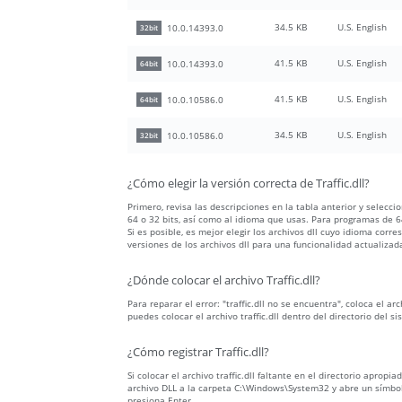
34.5 KB
U.S. English
10.0.14393.0
32bit
41.5 KB
U.S. English
10.0.14393.0
64bit
41.5 KB
U.S. English
10.0.10586.0
64bit
34.5 KB
U.S. English
10.0.10586.0
32bit
¿Cómo elegir la versión correcta de Traffic.dll?
Primero, revisa las descripciones en la tabla anterior y selecc
64 o 32 bits, así como al idioma que usas. Para programas de 64
Si es posible, es mejor elegir los archivos dll cuyo idioma c
versiones de los archivos dll para una funcionalidad actualizad
¿Dónde colocar el archivo Traffic.dll?
Para reparar el error: "traffic.dll no se encuentra", coloca el a
puedes colocar el archivo traffic.dll dentro del directorio del 
¿Cómo registrar Traffic.dll?
Si colocar el archivo traffic.dll faltante en el directorio aprop
archivo DLL a la carpeta C:\Windows\System32 y abre un símbolo 
presiona Enter.