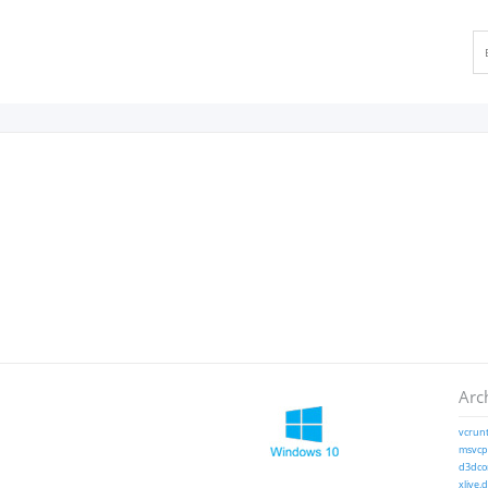
Arc
vcrunt
msvcp1
d3dcom
xlive.d