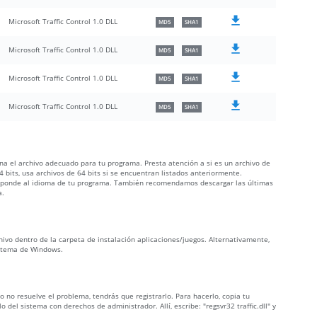
Microsoft Traffic Control 1.0 DLL
MD5
SHA1
Microsoft Traffic Control 1.0 DLL
MD5
SHA1
Microsoft Traffic Control 1.0 DLL
MD5
SHA1
Microsoft Traffic Control 1.0 DLL
MD5
SHA1
iona el archivo adecuado para tu programa. Presta atención a si es un archivo de
 bits, usa archivos de 64 bits si se encuentran listados anteriormente.
orresponde al idioma de tu programa. También recomendamos descargar las últimas
a.
rchivo dentro de la carpeta de instalación aplicaciones/juegos. Alternativamente,
sistema de Windows.
iado no resuelve el problema, tendrás que registrarlo. Para hacerlo, copia tu
del sistema con derechos de administrador. Allí, escribe: "regsvr32 traffic.dll" y