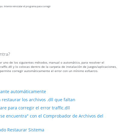
po. Intente reinstalar el programa para corregir
ntra?
izar uno de los siguientes métodos, manual o automático, para resolver el
fic.dll y lo colocas dentro de la carpeta de instalación de juegos/aplicaciones,
permite corregir automáticamente el error con un mínimo esfuerzo.
faltante automáticamente
restaurar los archivos .dll que faltan
 para corregir el error traffic.dll
no se encuentra" con el Comprobador de Archivos del
ñado Restaurar Sistema