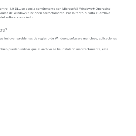
ic Control 1.0 DLL, se asocia comúnmente con Microsoft® Windows® Operating
amas de Windows funcionen correctamente. Por lo tanto, si falta el archivo
 del software asociado.
tra?
stas incluyen problemas de registro de Windows, software malicioso, aplicaciones
ambién pueden indicar que el archivo se ha instalado incorrectamente, está