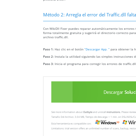
Método 2: Arregla el error del Traffic.dll fa
Con WikiDll Fixer puedes reparar automáticamente los errores traf
forma totalmente gratuita y sugerirá el directorio correcto par
archivo traffic.dll.
Paso 1:
Haz clic en el botón
“Descargar App. ”
para obtener la h
Paso 2:
Instala la utilidad siguiendo las simples instrucciones d
Paso 3:
Inicia el programa para corregir los errores de traffic.d
Descargar
Soluc
See more information about
Outbyte
and unistall
instrustions
. Please revi
Tamaño Del Archivo: 3.04 MB, Tiempo de descarga: < 1 min. on DSL/ADSL/C
Esta herramienta es compatible con:
Limitations: trial version offers an unlimited number of scans, backup, rest