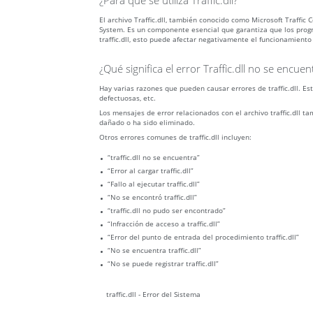
¿Para qué se utiliza Traffic.dll?
El archivo Traffic.dll, también conocido como Microsoft Traff
System. Es un componente esencial que garantiza que los progr
traffic.dll, esto puede afectar negativamente el funcionamiento
¿Qué significa el error Traffic.dll no se encuen
Hay varias razones que pueden causar errores de traffic.dll. E
defectuosas, etc.
Los mensajes de error relacionados con el archivo traffic.dll t
dañado o ha sido eliminado.
Otros errores comunes de traffic.dll incluyen:
“traffic.dll no se encuentra”
“Error al cargar traffic.dll”
“Fallo al ejecutar traffic.dll”
“No se encontró traffic.dll”
“traffic.dll no pudo ser encontrado”
“Infracción de acceso a traffic.dll”
“Error del punto de entrada del procedimiento traffic.dll”
“No se encuentra traffic.dll”
“No se puede registrar traffic.dll”
traffic.dll - Error del Sistema