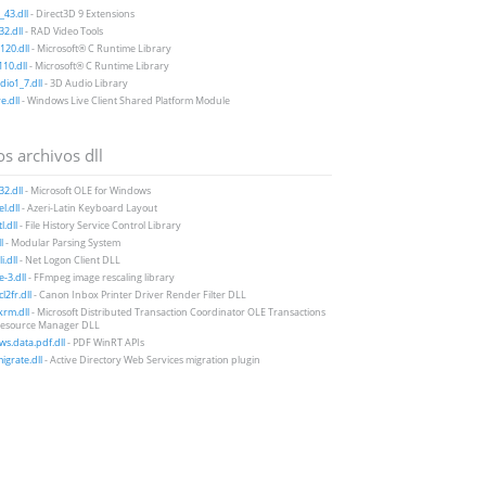
43.dll
- Direct3D 9 Extensions
2.dll
- RAD Video Tools
20.dll
- Microsoft® C Runtime Library
10.dll
- Microsoft® C Runtime Library
io1_7.dll
- 3D Audio Library
e.dll
- Windows Live Client Shared Platform Module
s archivos dll
32.dll
- Microsoft OLE for Windows
l.dll
- Azeri-Latin Keyboard Layout
l.dll
- File History Service Control Library
l
- Modular Parsing System
i.dll
- Net Logon Client DLL
e-3.dll
- FFmpeg image rescaling library
l2fr.dll
- Canon Inbox Printer Driver Render Filter DLL
rm.dll
- Microsoft Distributed Transaction Coordinator OLE Transactions
esource Manager DLL
s.data.pdf.dll
- PDF WinRT APIs
grate.dll
- Active Directory Web Services migration plugin