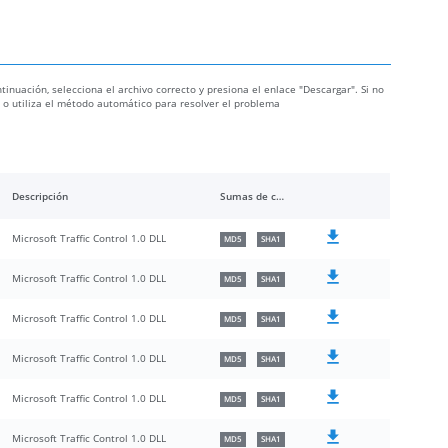
ontinuación, selecciona el archivo correcto y presiona el enlace "Descargar". Si no
ón o utiliza el método automático para resolver el problema
Descripción
Sumas de comprobación
Microsoft Traffic Control 1.0 DLL
MD5
SHA1
Microsoft Traffic Control 1.0 DLL
MD5
SHA1
Microsoft Traffic Control 1.0 DLL
MD5
SHA1
Microsoft Traffic Control 1.0 DLL
MD5
SHA1
Microsoft Traffic Control 1.0 DLL
MD5
SHA1
Microsoft Traffic Control 1.0 DLL
MD5
SHA1