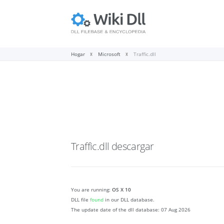
Hogar
Microsoft
Traffic.dll
Traffic.dll
descargar
You are running:
OS X 10
DLL file
found
in our DLL database.
The update date of the dll database:
07 Aug 2026