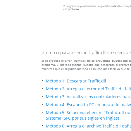
El programa no puede iniciarse porque falta traffic.dll en el equi
este problema.
¿Cómo reparar el error Traffic.dll no se encue
Si se produce el error “traffic.dll no se encuentra” puedes util
problema. El método manual supone que descargas el archivo traf
mientras que el segundo método es mucho más fácil ya que te 
Método 1: Descargar Traffic.dll
Método 2: Arregla el error del Traffic.dll 
Método 3: Actualizar los controladores para 
Método 4: Escanea tu PC en busca de malware
Método 5: Soluciona el error: "Traffic.dll 
Sistema (SFC por sus siglas en inglés)
Método 6: Arregla el archivo Traffic.dll da