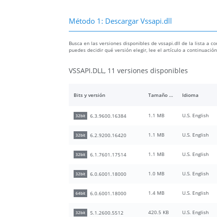
Método 1: Descargar Vssapi.dll
Busca en las versiones disponibles de vssapi.dll de la lista a co
puedes decidir qué versión elegir, lee el artículo a continuaci
VSSAPI.DLL, 11 versiones disponibles
Bits y versión
Tamaño del archivo
Idioma
1.1 MB
U.S. English
6.3.9600.16384
32bit
1.1 MB
U.S. English
6.2.9200.16420
32bit
1.1 MB
U.S. English
6.1.7601.17514
32bit
1.0 MB
U.S. English
6.0.6001.18000
32bit
1.4 MB
U.S. English
6.0.6001.18000
64bit
420.5 KB
U.S. English
5.1.2600.5512
32bit