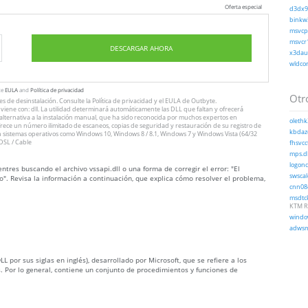
Oferta especial
d3dx9_
binkw3
msvcp1
msvcr1
DESCARGAR AHORA
x3daud
wldcor
te
EULA
and
Política de privacidad
Otro
nes
de desinstalación
. Consulte
la Política de privacidad
y el
EULA
de Outbyte.
iene con: dll. La utilidad determinará automáticamente las DLL que faltan y ofrecerá
n alternativa a la instalación manual, que ha sido reconocida por muchos expertos en
olethk
ofrece un número ilimitado de escaneos, copias de seguridad y restauración de su registro de
kbdaze
 sistemas operativos como Windows 10, Windows 8 / 8.1, Windows 7 y Windows Vista (64/32
DSL / Cable
fhsvcct
mps.dl
logoncl
tres buscando el archivo vssapi.dll o una forma de corregir el error: "El
swscal
o". Revisa la información a continuación, que explica cómo resolver el problema,
cnn08c
msdtck
KTM R
window
adwsmi
L por sus siglas en inglés), desarrollado por Microsoft, que se refiere a los
. Por lo general, contiene un conjunto de procedimientos y funciones de