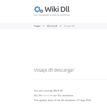
Hogar
Microsoft
Vssapi.dll
Vssapi.dll
descargar
You are running:
OS X 10
DLL file
found
in our DLL database.
The update date of the dll database:
07 Aug 2026