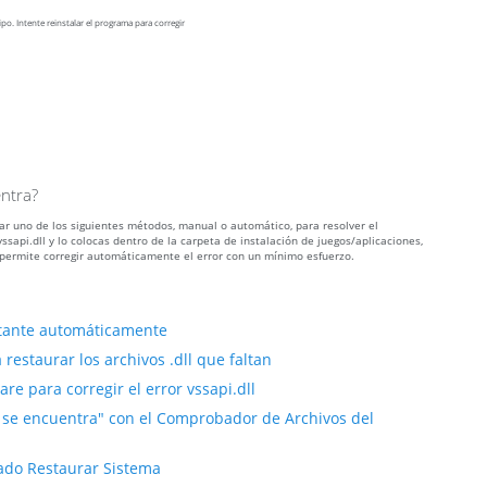
po. Intente reinstalar el programa para corregir
entra?
izar uno de los siguientes métodos, manual o automático, para resolver el
api.dll y lo colocas dentro de la carpeta de instalación de juegos/aplicaciones,
permite corregir automáticamente el error con un mínimo esfuerzo.
altante automáticamente
restaurar los archivos .dll que faltan
e para corregir el error vssapi.dll
no se encuentra" con el Comprobador de Archivos del
ñado Restaurar Sistema