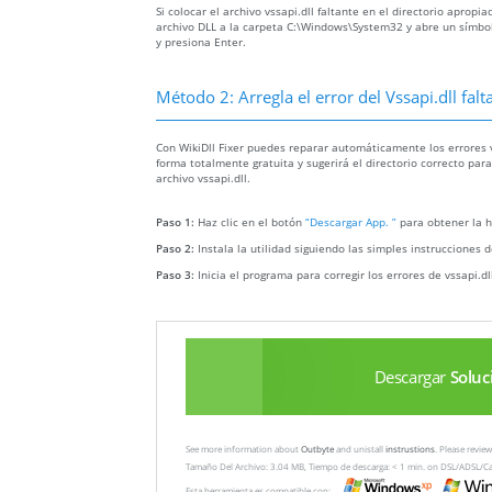
Si colocar el archivo vssapi.dll faltante en el directorio apropi
archivo DLL a la carpeta C:\Windows\System32 y abre un símbolo
y presiona Enter.
Método 2: Arregla el error del Vssapi.dll fa
Con WikiDll Fixer puedes reparar automáticamente los errores vs
forma totalmente gratuita y sugerirá el directorio correcto par
archivo vssapi.dll.
Paso 1:
Haz clic en el botón
“Descargar App. ”
para obtener la h
Paso 2:
Instala la utilidad siguiendo las simples instrucciones d
Paso 3:
Inicia el programa para corregir los errores de vssapi.d
Descargar
Soluc
See more information about
Outbyte
and unistall
instrustions
. Please revi
Tamaño Del Archivo: 3.04 MB, Tiempo de descarga: < 1 min. on DSL/ADSL/C
Esta herramienta es compatible con: