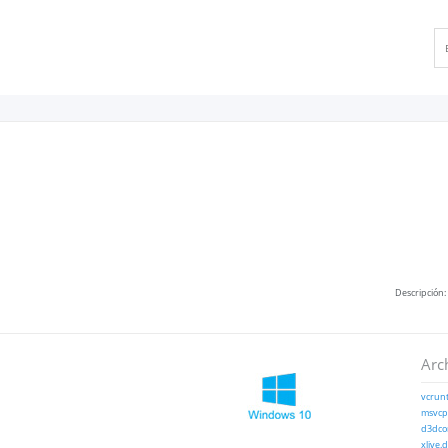
Descripción:
Arc
vcrunt
msvcp1
d3dcom
xlive.d