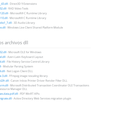
43.dll
- Direct3D 9 Extensions
2.dll
- RAD Video Tools
20.dll
- Microsoft® C Runtime Library
10.dll
- Microsoft® C Runtime Library
io1_7.dll
- 3D Audio Library
e.dll
- Windows Live Client Shared Platform Module
s archivos dll
32.dll
- Microsoft OLE for Windows
l.dll
- Azeri-Latin Keyboard Layout
l.dll
- File History Service Control Library
l
- Modular Parsing System
i.dll
- Net Logon Client DLL
e-3.dll
- FFmpeg image rescaling library
l2fr.dll
- Canon Inbox Printer Driver Render Filter DLL
rm.dll
- Microsoft Distributed Transaction Coordinator OLE Transactions
esource Manager DLL
s.data.pdf.dll
- PDF WinRT APIs
grate.dll
- Active Directory Web Services migration plugin