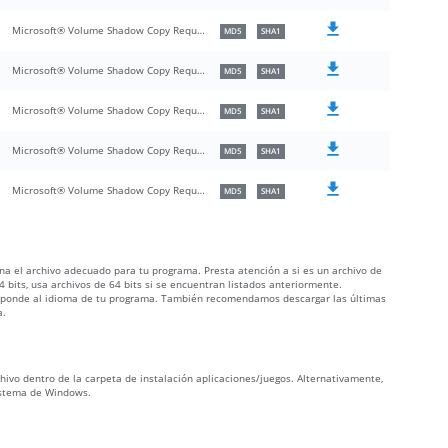
Microsoft® Volume Shadow Copy Requestor/Writer Services API DLL
MD5
SHA1
Microsoft® Volume Shadow Copy Requestor/Writer Services API DLL
MD5
SHA1
Microsoft® Volume Shadow Copy Requestor/Writer Services API DLL
MD5
SHA1
Microsoft® Volume Shadow Copy Requestor/Writer Services API DLL
MD5
SHA1
Microsoft® Volume Shadow Copy Requestor/Writer Services API DLL
MD5
SHA1
iona el archivo adecuado para tu programa. Presta atención a si es un archivo de
 bits, usa archivos de 64 bits si se encuentran listados anteriormente.
orresponde al idioma de tu programa. También recomendamos descargar las últimas
a.
rchivo dentro de la carpeta de instalación aplicaciones/juegos. Alternativamente,
sistema de Windows.