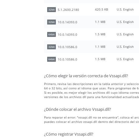
420.5 KB
U.S. English
5.1.2600.2180
32bit
1.1 MB
U.S. English
10.0.14393.0
32bit
1.5 MB
U.S. English
10.0.14393.0
64bit
1.1 MB
U.S. English
10.0.10586.0
32bit
1.5 MB
U.S. English
10.0.10586.0
64bit
¿Cómo elegir la versión correcta de Vssapi.dll?
Primero, revisa las descripciones en la tabla anterior y selecc
64 o 32 bits, así como al idioma que usas. Para programas de 64
Si es posible, es mejor elegir los archivos dll cuyo idioma c
versiones de los archivos dll para una funcionalidad actualizad
¿Dónde colocar el archivo Vssapi.dll?
Para reparar el error: "vssapi.dll no se encuentra", coloca el a
puedes colocar el archivo vssapi.dll dentro del directorio del 
¿Cómo registrar Vssapi.dll?