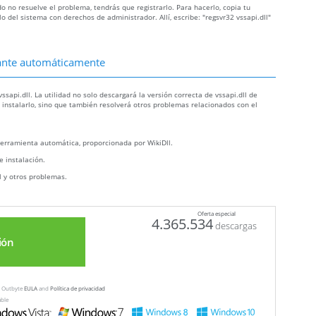
ado no resuelve el problema, tendrás que registrarlo. Para hacerlo, copia tu
 del sistema con derechos de administrador. Allí, escribe: "regsvr32 vssapi.dll"
ltante automáticamente
sapi.dll. La utilidad no solo descargará la versión correcta de vssapi.dll de
a instalarlo, sino que también resolverá otros problemas relacionados con el
erramienta automática, proporcionada por WikiDll.
e instalación.
ll y otros problemas.
Oferta especial
4.365.534
descargas
ión
ew Outbyte
EULA
and
Política de privacidad
able