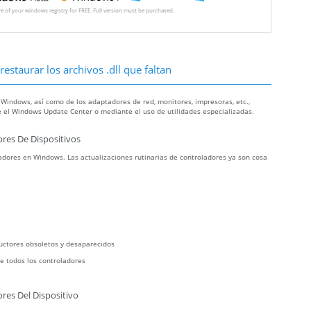
ore of your windows registry for FREE. Full version must be purchased.
estaurar los archivos .dll que faltan
 Windows, así como de los adaptadores de red, monitores, impresoras, etc.,
 el Windows Update Center o mediante el uso de utilidades especializadas.
res De Dispositivos
dores en Windows. Las actualizaciones rutinarias de controladores ya son cosa
uctores obsoletos y desaparecidos
e todos los controladores
res Del Dispositivo