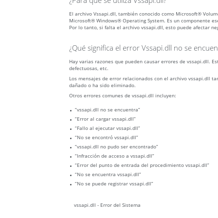
¿Para qué se utiliza Vssapi.dll?
El archivo Vssapi.dll, también conocido como Microsoft® Volu
Microsoft® Windows® Operating System. Es un componente ese
Por lo tanto, si falta el archivo vssapi.dll, esto puede afectar
¿Qué significa el error Vssapi.dll no se encuen
Hay varias razones que pueden causar errores de vssapi.dll. Es
defectuosas, etc.
Los mensajes de error relacionados con el archivo vssapi.dll t
dañado o ha sido eliminado.
Otros errores comunes de vssapi.dll incluyen:
“vssapi.dll no se encuentra”
“Error al cargar vssapi.dll”
“Fallo al ejecutar vssapi.dll”
“No se encontró vssapi.dll”
“vssapi.dll no pudo ser encontrado”
“Infracción de acceso a vssapi.dll”
“Error del punto de entrada del procedimiento vssapi.dll”
“No se encuentra vssapi.dll”
“No se puede registrar vssapi.dll”
vssapi.dll - Error del Sistema