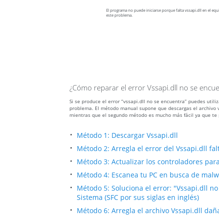
El programa no puede iniciarse porque falta vssapi.dll en el equi
este problema.
¿Cómo reparar el error Vssapi.dll no se encu
Si se produce el error “vssapi.dll no se encuentra” puedes util
problema. El método manual supone que descargas el archivo vss
mientras que el segundo método es mucho más fácil ya que te 
Método 1: Descargar Vssapi.dll
Método 2: Arregla el error del Vssapi.dll f
Método 3: Actualizar los controladores para 
Método 4: Escanea tu PC en busca de malwar
Método 5: Soluciona el error: "Vssapi.dll 
Sistema (SFC por sus siglas en inglés)
Método 6: Arregla el archivo Vssapi.dll da