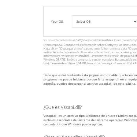
Your OS:
See more information about
Outbyte
and unistall
instrustions
. Please review Outby
Oferta especial. Consulte más información sobre
Outbyte
y las instruccio
Haga clic en
"Descargar ahora"
para obtener la herramienta para PC que v
instalarlas automáticamente. Al ser una utilidad fácil de usar, es una gra
informática y revistas de informática. Limitaciones: la versión de prueba 
Windows GRATIS. Se debe comprar la versión completa. Es compatible con
bits). Tamaño de archivo: 3,04 MB, tiempo de descarga: <1 min. en DSL / A
Dado que estás visitando esta página, es probable que te encuen
programa no puede iniciarse porque falta vssapi.dll en el equip
además, puedes descargar el archivo vssapi.dll de esta página.
¿Que es Vssapi.dll?
Vssapi.dll es un archivo tipo Biblioteca de Enlaces Dinámicos (DL
archivos esenciales del sistema del sistema operativo Windows
controlador que Windows puede aplicar.