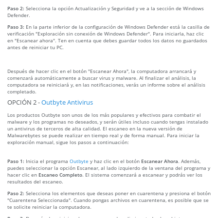
Paso 2:
Selecciona la opción Actualización y Seguridad y ve a la sección de Windows
Defender.
Paso 3:
En la parte inferior de la configuración de Windows Defender está la casilla de
verificación "Exploración sin conexión de Windows Defender". Para iniciarla, haz clic
en "Escanear ahora". Ten en cuenta que debes guardar todos los datos no guardados
antes de reiniciar tu PC.
Después de hacer clic en el botón "Escanear Ahora", la computadora arrancará y
comenzará automáticamente a buscar virus y malware. Al finalizar el análisis, la
computadora se reiniciará y, en las notificaciones, verás un informe sobre el análisis
completado.
OPCIÓN 2 -
Outbyte Antivirus
Los productos Outbyte son unos de los más populares y efectivos para combatir el
malware y los programas no deseados, y serán útiles incluso cuando tengas instalado
un antivirus de terceros de alta calidad. El escaneo en la nueva versión de
Malwarebytes se puede realizar en tiempo real y de forma manual. Para iniciar la
exploración manual, sigue los pasos a continuación:
Paso 1:
Inicia el programa
Outbyte
y haz clic en el botón
Escanear Ahora
. Además,
puedes seleccionar la opción Escanear, al lado izquierdo de la ventana del programa y
hacer clic en
Escaneo Completo
. El sistema comenzará a escanear y podrás ver los
resultados del escaneo.
Paso 2:
Selecciona los elementos que deseas poner en cuarentena y presiona el botón
"Cuarentena Seleccionada". Cuando pongas archivos en cuarentena, es posible que se
te solicite reiniciar la computadora.