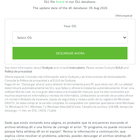
DLL file
found
in our DLL database.
The update date of the dll database:
05 Aug 2026
Oferta especial
Your OS:
DESCARGAR AHORA
See more information about
Outbyte
and unistall
instrustions
. Please review Outbyte
EULA
and
Política de privacidad
Oferta especial. Consulte más información sobre
Outbyte
y las instrucciones
de desinstalación
.
Consulte
la Política de privacidad
y el
EULA
de Outbyte.
Haga clic en
"Descargar ahora"
para obtener la herramienta para PC que viene con: dll. La utilidad
determinará automáticamente las DLL que faltan y ofrecerá instalarlas automáticamente. Al ser una
utilidad fácil de usar, es una gran alternativa a la instalación manual, que ha sido reconocida por
muchos expertos en informática y revistas de informática. Limitaciones: la versión de prueba ofrece
un número ilimitado de escaneos, copias de seguridad y restauración de su registro de Windows
GRATIS. Se debe comprar la versión completa. Es compatible con sistemas operativos como Windows
10, Windows 8 / 8.1, Windows 7 y Windows Vista (64/32 bits). Tamaño de archivo: 3,04 MB, tiempo de
descarga: <1 min. en DSL / ADSL / Cable
Dado que estás visitando esta página, es probable que te encuentres buscando el
archivo wlidnsp.dll o una forma de corregir el error: "El programa no puede iniciarse
porque falta wlidnsp.dll en el equipo". Revisa la información a continuación, que
explica cómo resolver el problema, además, puedes descargar el archivo wlidnsp.dll