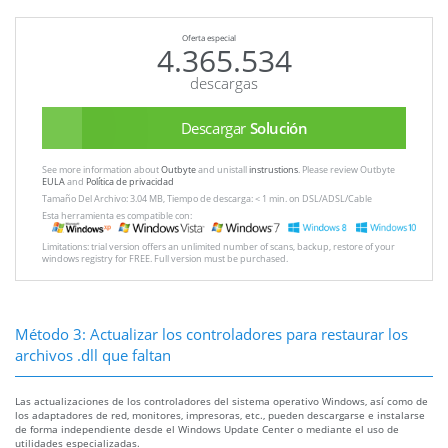
Oferta especial
4.365.534
descargas
Descargar
Solución
See more information about
Outbyte
and unistall
instrustions
. Please review Outbyte
EULA
and
Política de privacidad
Tamaño Del Archivo: 3.04 MB, Tiempo de descarga: < 1 min. on DSL/ADSL/Cable
Esta herramienta es compatible con:
Limitations: trial version offers an unlimited number of scans, backup, restore of your
windows registry for FREE. Full version must be purchased.
Método 3: Actualizar los controladores para restaurar los
archivos .dll que faltan
Las actualizaciones de los controladores del sistema operativo Windows, así como de
los adaptadores de red, monitores, impresoras, etc., pueden descargarse e instalarse
de forma independiente desde el Windows Update Center o mediante el uso de
utilidades especializadas.