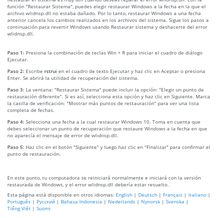
función "Restaurar Sistema", puedes elegir restaurar Windows a la fecha en la que el
archivo wlidnsp.dll no estaba dañado. Por lo tanto, restaurar Windows a una fecha
anterior cancela los cambios realizados en los archivos del sistema. Sigue los pasos a
continuación para revertir Windows usando Restaurar sistema y deshacerte del error
wlidnsp.dll.
Paso 1:
Presiona la combinación de teclas Win + R para iniciar el cuadro de diálogo
Ejecutar.
Paso 2:
Escribe
rstrui
en el cuadro de texto Ejecutar y haz clic en Aceptar o presiona
Enter. Se abrirá la utilidad de recuperación del sistema.
Paso 3:
La ventana: "Restaurar Sistema" puede incluir la opción: "Elegir un punto de
restauración diferente". Si es así, selecciona esta opción y haz clic en Siguiente. Marca
la casilla de verificación: "Mostrar más puntos de restauración" para ver una lista
completa de fechas.
Paso 4:
Selecciona una fecha a la cual restaurar Windows 10. Toma en cuenta que
debes seleccionar un punto de recuperación que restaure Windows a la fecha en que
no aparecía el mensaje de error de wlidnsp.dll.
Paso 5:
Haz clic en el botón "Siguiente" y luego haz clic en "Finalizar" para confirmar el
punto de restauración.
En este punto, tu computadora se reiniciará normalmente e iniciará con la versión
restaurada de Windows, y el error wlidnsp.dll debería estar resuelto.
Esta página está disponible en otros idiomas:
English
|
Deutsch
|
Français
|
Italiano
|
Português
|
Русский
|
Bahasa Indonesia
|
Nederlands
|
Nynorsk
|
Svenska
|
Tiếng Việt
|
Suomi