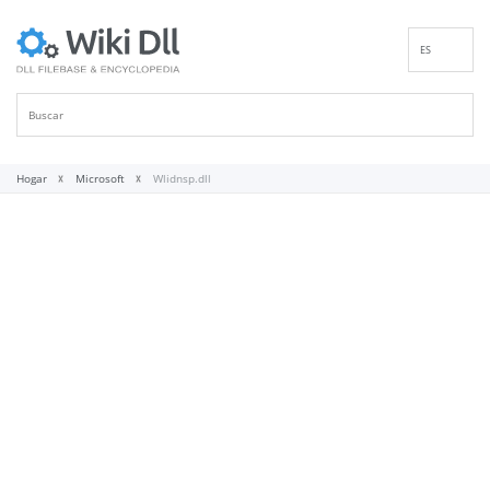
ES
EN
DE
FR
IT
Hogar
Microsoft
Wlidnsp.dll
PT
RU
ID
NL
NN
SV
VI
FI