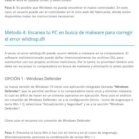
Paso 5:
Es posible que Windows no pueda encontrar el nuevo controlador. En este
caso, el usuario puede ver el controlador en el sitio web del fabricante, donde están
disponibles todas las instrucciones necesarias
Método 4: Escanea tu PC en busca de malware para corregir
el error wlidnsp.dll
A veces, el error wlidnsp.dll puede ocurrir debido a malware en la computadora. El
software malintencionado puede dañar intencionalmente los archivos DLL para
sustituirlos con sus propios archivos maliciosos. Por lo tanto, tu prioridad número uno
debe ser escanear tu computadora en busca de malware y eliminarlo lo antes posible.
OPCIÓN 1 - Windows Defender
La nueva versión de Windows 10 tiene una aplicación integrada llamada
"Windows
Defender"
, que te permite verificar si tu computadora tiene virus y eliminar malware,
lo cual es difícil de hacer en un sistema operativo en ejecución. Para usar el análisis
sin conexión de Windows Defender, ve a la configuración (Inicio - Icono de engranaje o
tecla Win + I), selecciona "Actualización y Seguridad" y ve a la sección "Windows
Defender".
Cómo usar el escaneo sin conexión de Windows Defender
Paso 1:
Presiona la tecla Win o haz clic en Inicio y en el icono de engranaje.
Alternativamente, presiona la combinación de teclas Win + I.