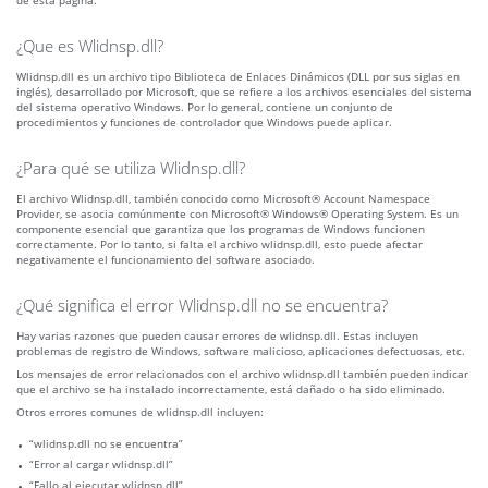
de esta página.
¿Que es Wlidnsp.dll?
Wlidnsp.dll es un archivo tipo Biblioteca de Enlaces Dinámicos (DLL por sus siglas en
inglés), desarrollado por Microsoft, que se refiere a los archivos esenciales del sistema
del sistema operativo Windows. Por lo general, contiene un conjunto de
procedimientos y funciones de controlador que Windows puede aplicar.
¿Para qué se utiliza Wlidnsp.dll?
El archivo Wlidnsp.dll, también conocido como Microsoft® Account Namespace
Provider, se asocia comúnmente con Microsoft® Windows® Operating System. Es un
componente esencial que garantiza que los programas de Windows funcionen
correctamente. Por lo tanto, si falta el archivo wlidnsp.dll, esto puede afectar
negativamente el funcionamiento del software asociado.
¿Qué significa el error Wlidnsp.dll no se encuentra?
Hay varias razones que pueden causar errores de wlidnsp.dll. Estas incluyen
problemas de registro de Windows, software malicioso, aplicaciones defectuosas, etc.
Los mensajes de error relacionados con el archivo wlidnsp.dll también pueden indicar
que el archivo se ha instalado incorrectamente, está dañado o ha sido eliminado.
Otros errores comunes de wlidnsp.dll incluyen:
“wlidnsp.dll no se encuentra”
“Error al cargar wlidnsp.dll”
“Fallo al ejecutar wlidnsp.dll”