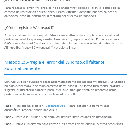
¿Dónde colocar el archivo Wlidnsp.dll?
Para reparar el error: "wlidnsp.dll no se encuentra", coloca el archivo dentro de la
carpeta de instalación aplicaciones/juegos. Alternativamente, puedes colocar el
archivo wlidnsp.dll dentro del directorio del sistema de Windows.
¿Cómo registrar Wlidnsp.dll?
Si colocar el archivo wlidnsp.dll faltante en el directorio apropiado no resuelve el
problema, tendrás que registrarlo. Para hacerlo, copia tu archivo DLL a la carpeta
C:\Windows\System32 y abre un símbolo del sistema con derechos de administrador.
Allí, escribe: "regsvr32 wlidnsp.dll" y presiona Enter.
Método 2: Arregla el error del Wlidnsp.dll faltante
automáticamente
Con WikiDll Fixer puedes reparar automáticamente los errores wlidnsp.dll. La utilidad
no solo descargará la versión correcta de wlidnsp.dll de forma totalmente gratuita y
sugerirá el directorio correcto para instalarlo, sino que también resolverá otros
problemas relacionados con el archivo wlidnsp.dll.
Paso 1:
Haz clic en el botón
“Descargar App. ”
para obtener la herramienta
automática, proporcionada por WikiDll.
Paso 2:
Instala la utilidad siguiendo las simples instrucciones de instalación.
Paso 3:
Inicia el programa para corregir los errores de wlidnsp.dll y otros problemas.