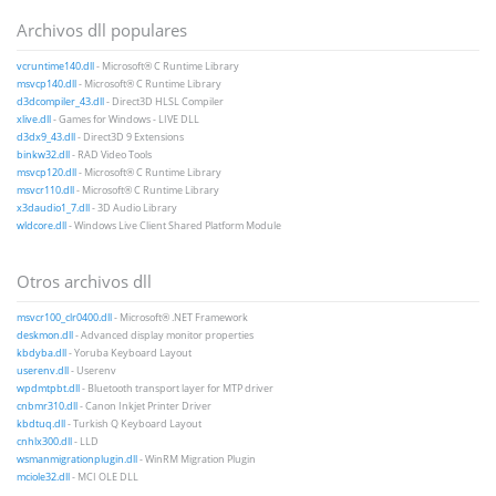
Archivos dll populares
vcruntime140.dll
- Microsoft® C Runtime Library
msvcp140.dll
- Microsoft® C Runtime Library
d3dcompiler_43.dll
- Direct3D HLSL Compiler
xlive.dll
- Games for Windows - LIVE DLL
d3dx9_43.dll
- Direct3D 9 Extensions
binkw32.dll
- RAD Video Tools
msvcp120.dll
- Microsoft® C Runtime Library
msvcr110.dll
- Microsoft® C Runtime Library
x3daudio1_7.dll
- 3D Audio Library
wldcore.dll
- Windows Live Client Shared Platform Module
Otros archivos dll
msvcr100_clr0400.dll
- Microsoft® .NET Framework
deskmon.dll
- Advanced display monitor properties
kbdyba.dll
- Yoruba Keyboard Layout
userenv.dll
- Userenv
wpdmtpbt.dll
- Bluetooth transport layer for MTP driver
cnbmr310.dll
- Canon Inkjet Printer Driver
kbdtuq.dll
- Turkish Q Keyboard Layout
cnhlx300.dll
- LLD
wsmanmigrationplugin.dll
- WinRM Migration Plugin
mciole32.dll
- MCI OLE DLL