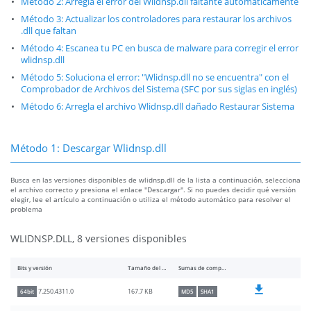
Método 2: Arregla el error del Wlidnsp.dll faltante automáticamente
Método 3: Actualizar los controladores para restaurar los archivos
.dll que faltan
Método 4: Escanea tu PC en busca de malware para corregir el error
wlidnsp.dll
Método 5: Soluciona el error: "Wlidnsp.dll no se encuentra" con el
Comprobador de Archivos del Sistema (SFC por sus siglas en inglés)
Método 6: Arregla el archivo Wlidnsp.dll dañado Restaurar Sistema
Método 1: Descargar Wlidnsp.dll
Busca en las versiones disponibles de wlidnsp.dll de la lista a continuación, selecciona
el archivo correcto y presiona el enlace "Descargar". Si no puedes decidir qué versión
elegir, lee el artículo a continuación o utiliza el método automático para resolver el
problema
WLIDNSP.DLL, 8 versiones disponibles
Bits y versión
Tamaño del archivo
Sumas de comprobación
167.7 KB
7.250.4311.0
64bit
MD5
SHA1