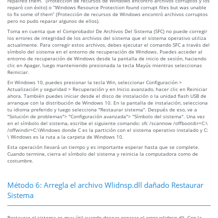
repaired them.” (Protección de recursos de Windows encontró archivos corruptos y los
reparó con éxito) o “Windows Resource Protection found corrupt files but was unable
to fix some of them” (Protección de recursos de Windows encontró archivos corruptos
pero no pudo reparar algunos de ellos).
Toma en cuenta que el Comprobador De Archivos Del Sistema (SFC) no puede corregir
los errores de integridad de los archivos del sistema que el sistema operativo utiliza
actualmente. Para corregir estos archivos, debes ejecutar el comando SFC a través del
símbolo del sistema en el entorno de recuperación de Windows. Puedes acceder al
entorno de recuperación de Windows desde la pantalla de inicio de sesión, haciendo
clic en Apagar, luego manteniendo presionada la tecla Mayús mientras seleccionas
Reiniciar.
En Windows 10, puedes presionar la tecla Win, seleccionar Configuración >
Actualización y seguridad > Recuperación y en Inicio avanzado, hacer clic en Reiniciar
ahora. También puedes iniciar desde el disco de instalación o la unidad flash USB de
arranque con la distribución de Windows 10. En la pantalla de instalación, selecciona
tu idioma preferido y luego selecciona "Restaurar sistema". Después de eso, ve a
"Solución de problemas"> "Configuración avanzada"> "Símbolo del sistema". Una vez
en el símbolo del sistema, escribe el siguiente comando: sfc /scannow /offbootdir=C:\
/offwindir=C:\Windows donde C es la partición con el sistema operativo instalado y C:
\ Windows es la ruta a la carpeta de Windows 10.
Esta operación llevará un tiempo y es importante esperar hasta que se complete.
Cuando termine, cierra el símbolo del sistema y reinicia la computadora como de
costumbre.
Método 6: Arregla el archivo Wlidnsp.dll dañado Restaurar
Sistema
Restaurar el sistema es muy útil cuando deseas reparar el error wlidnsp.dll. Con la