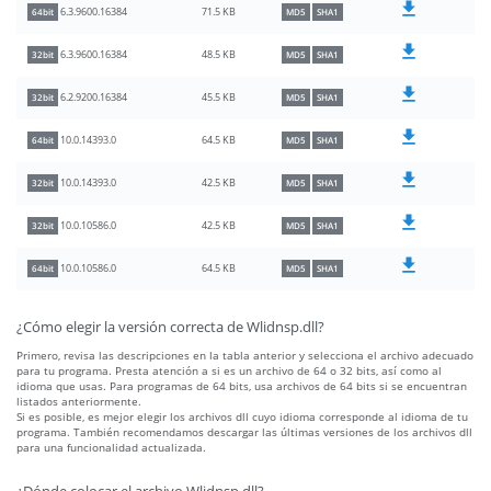
71.5 KB
6.3.9600.16384
64bit
MD5
SHA1
48.5 KB
6.3.9600.16384
32bit
MD5
SHA1
45.5 KB
6.2.9200.16384
32bit
MD5
SHA1
64.5 KB
10.0.14393.0
64bit
MD5
SHA1
42.5 KB
10.0.14393.0
32bit
MD5
SHA1
42.5 KB
10.0.10586.0
32bit
MD5
SHA1
64.5 KB
10.0.10586.0
64bit
MD5
SHA1
¿Cómo elegir la versión correcta de Wlidnsp.dll?
Primero, revisa las descripciones en la tabla anterior y selecciona el archivo adecuado
para tu programa. Presta atención a si es un archivo de 64 o 32 bits, así como al
idioma que usas. Para programas de 64 bits, usa archivos de 64 bits si se encuentran
listados anteriormente.
Si es posible, es mejor elegir los archivos dll cuyo idioma corresponde al idioma de tu
programa. También recomendamos descargar las últimas versiones de los archivos dll
para una funcionalidad actualizada.