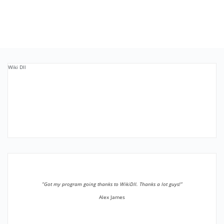
Wiki Dll
”Got my program going thanks to WikiDll. Thanks a lot guys!”
Alex James