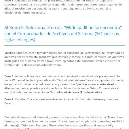
Paso 3:
Después de reiniciar el programa, puedes eliminar todos los objetos en
cuarentena yendo a la sección correspondiente del programa o restaurar algunos de
ellos si resultó que después de la cuarentena algo en tu software comenzó a
funcionar de forma incorrecta.
Método 5: Soluciona el error: "Wlidnsp.dll no se encuentra"
con el Comprobador de Archivos del Sistema (SFC por sus
siglas en inglés)
Muchos usuarios están familiarizados con el comando de verificación de integridad de
archivos del sistema sfc/scannow, que verifica y corrige automáticamente los archivos
protegidos del sistema de Windows. Para ejecutar este comando, debes ejecutar el
símbolo del sistema como administrador.
Paso 1:
Inicia la línea de comando como administrador en Windows presionando la
tecla Win en el teclado y escribiendo "Símbolo del sistema" en el campo de búsqueda,
luego haz clic derecho en el resultado y selecciona
Ejecutar como administrador
.
Alternativamente, puedes presionar la combinación de teclas Win + X que abrirá el
menú donde puedes seleccionar
Símbolo del sistema (Administrador)
.
Paso 2:
Escribe
sfc / scannow
mientras estás en el Símbolo del sistema y presiona
Enter.
Después de ingresar el comando, comenzará una verificación del sistema. Tomará un
tiempo, así que por favor se paciente. Una vez que se complete la operación, recibirás
el mensaje: “Windows Resource Protection found corrupt files and successfully