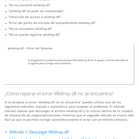
“No se encontró wlidnsp.dll”
“wlidnsp.dll no pudo ser encontrado”
“Infracción de acceso a wlidnsp.dll”
“Error del punto de entrada del procedimiento wlidnsp.dll”
“No se encuentra wlidnsp.dll”
“No se puede registrar wlidnsp.dll”
wlidnsp.dll - Error del Sistema
El programa no puede iniciarse porque falta wlidnsp.dll en el equipo. Intente reinstalar el
programa para corregir este problema.
¿Cómo reparar el error Wlidnsp.dll no se encuentra?
Si se produce el error “wlidnsp.dll no se encuentra” puedes utilizar uno de los
siguientes métodos, manual o automático, para resolver el problema. El método
manual supone que descargas el archivo wlidnsp.dll y lo colocas dentro de la carpeta
de instalación de juegos/aplicaciones, mientras que el segundo método es mucho más
fácil ya que te permite corregir automáticamente el error con un mínimo esfuerzo.
Método 1: Descargar Wlidnsp.dll