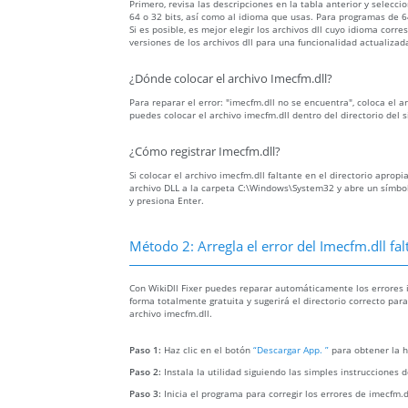
Primero, revisa las descripciones en la tabla anterior y selecc
64 o 32 bits, así como al idioma que usas. Para programas de 64
Si es posible, es mejor elegir los archivos dll cuyo idioma c
versiones de los archivos dll para una funcionalidad actualizad
¿Dónde colocar el archivo Imecfm.dll?
Para reparar el error: "imecfm.dll no se encuentra", coloca el 
puedes colocar el archivo imecfm.dll dentro del directorio del
¿Cómo registrar Imecfm.dll?
Si colocar el archivo imecfm.dll faltante en el directorio aprop
archivo DLL a la carpeta C:\Windows\System32 y abre un símbolo
y presiona Enter.
Método 2: Arregla el error del Imecfm.dll f
Con WikiDll Fixer puedes reparar automáticamente los errores i
forma totalmente gratuita y sugerirá el directorio correcto par
archivo imecfm.dll.
Paso 1:
Haz clic en el botón
“Descargar App. ”
para obtener la h
Paso 2:
Instala la utilidad siguiendo las simples instrucciones d
Paso 3:
Inicia el programa para corregir los errores de imecfm.d