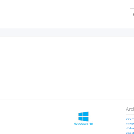
Arc
vcrunt
msvcp1
d3dcom
xlive.d