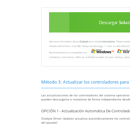
Descargar
Soluc
See more information about
Outbyte
and unistall
instrustions
. Please revi
Tamaño Del Archivo: 3.04 MB, Tiempo de descarga: < 1 min. on DSL/ADSL/C
Esta herramienta es compatible con:
Limitations: trial version offers an unlimited number of scans, backup, rest
Método 3: Actualizar los controladores para r
Las actualizaciones de los controladores del sistema operativo
pueden descargarse e instalarse de forma independiente desde
OPCIÓN 1 - Actualización Automática De Controlado
Outbyte Driver Updater actualiza automáticamente los controla
del pasado!