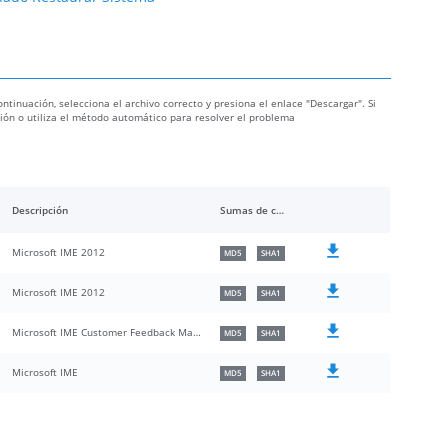
ontinuación, selecciona el archivo correcto y presiona el enlace "Descargar". Si
ación o utiliza el método automático para resolver el problema
Descripción
Sumas de comprobación
Microsoft IME 2012
MD5
SHA1
Microsoft IME 2012
MD5
SHA1
Microsoft IME Customer Feedback Manager
MD5
SHA1
Microsoft IME
MD5
SHA1