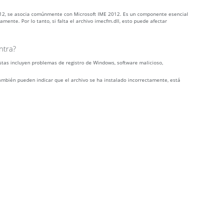
012, se asocia comúnmente con Microsoft IME 2012. Es un componente esencial
ente. Por lo tanto, si falta el archivo imecfm.dll, esto puede afectar
ntra?
stas incluyen problemas de registro de Windows, software malicioso,
ambién pueden indicar que el archivo se ha instalado incorrectamente, está