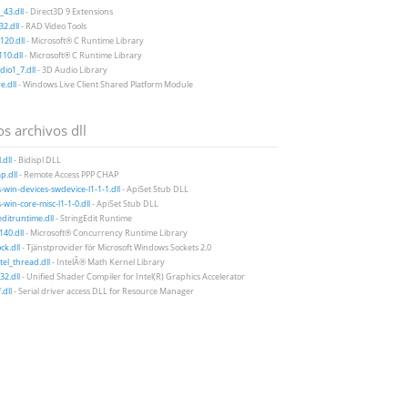
43.dll
- Direct3D 9 Extensions
2.dll
- RAD Video Tools
20.dll
- Microsoft® C Runtime Library
10.dll
- Microsoft® C Runtime Library
io1_7.dll
- 3D Audio Library
e.dll
- Windows Live Client Shared Platform Module
s archivos dll
.dll
- Bidispl DLL
p.dll
- Remote Access PPP CHAP
-win-devices-swdevice-l1-1-1.dll
- ApiSet Stub DLL
-win-core-misc-l1-1-0.dll
- ApiSet Stub DLL
editruntime.dll
- StringEdit Runtime
140.dll
- Microsoft® Concurrency Runtime Library
k.dll
- Tjänstprovider för Microsoft Windows Sockets 2.0
tel_thread.dll
- IntelÂ® Math Kernel Library
32.dll
- Unified Shader Compiler for Intel(R) Graphics Accelerator
.dll
- Serial driver access DLL for Resource Manager