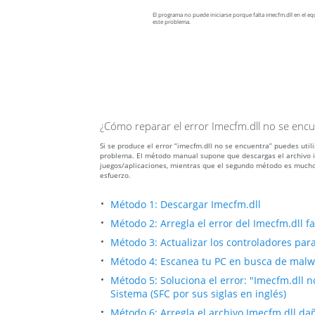
El programa no puede iniciarse porque falta imecfm.dll en el equ
este problema.
¿Cómo reparar el error Imecfm.dll no se enc
Si se produce el error “imecfm.dll no se encuentra” puedes util
problema. El método manual supone que descargas el archivo im
juegos/aplicaciones, mientras que el segundo método es mucho
esfuerzo.
Método 1: Descargar Imecfm.dll
Método 2: Arregla el error del Imecfm.dll 
Método 3: Actualizar los controladores para 
Método 4: Escanea tu PC en busca de malwa
Método 5: Soluciona el error: "Imecfm.dll 
Sistema (SFC por sus siglas en inglés)
Método 6: Arregla el archivo Imecfm.dll d