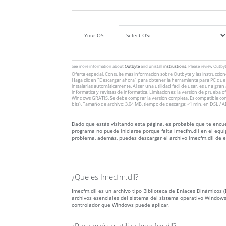
Your OS:
See more information about
Outbyte
and unistall
instrustions
. Please review Outby
Oferta especial. Consulte más información sobre
Outbyte
y las instruccio
Haga clic en
"Descargar ahora"
para obtener la herramienta para PC que v
instalarlas automáticamente. Al ser una utilidad fácil de usar, es una gra
informática y revistas de informática. Limitaciones: la versión de prueba 
Windows GRATIS. Se debe comprar la versión completa. Es compatible con
bits). Tamaño de archivo: 3,04 MB, tiempo de descarga: <1 min. en DSL / A
Dado que estás visitando esta página, es probable que te encuen
programa no puede iniciarse porque falta imecfm.dll en el equip
problema, además, puedes descargar el archivo imecfm.dll de e
¿Que es Imecfm.dll?
Imecfm.dll es un archivo tipo Biblioteca de Enlaces Dinámicos (D
archivos esenciales del sistema del sistema operativo Windows
controlador que Windows puede aplicar.