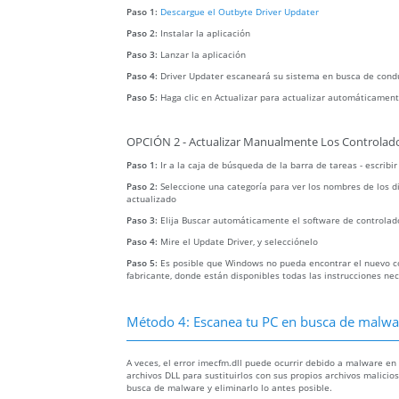
Paso 1:
Descargue el Outbyte Driver Updater
Paso 2:
Instalar la aplicación
Paso 3:
Lanzar la aplicación
Paso 4:
Driver Updater escaneará su sistema en busca de cond
Paso 5:
Haga clic en Actualizar para actualizar automáticament
OPCIÓN 2 - Actualizar Manualmente Los Controlado
Paso 1:
Ir a la caja de búsqueda de la barra de tareas - escribi
Paso 2:
Seleccione una categoría para ver los nombres de los di
actualizado
Paso 3:
Elija Buscar automáticamente el software de controlad
Paso 4:
Mire el Update Driver, y selecciónelo
Paso 5:
Es posible que Windows no pueda encontrar el nuevo con
fabricante, donde están disponibles todas las instrucciones ne
Método 4: Escanea tu PC en busca de malware
A veces, el error imecfm.dll puede ocurrir debido a malware e
archivos DLL para sustituirlos con sus propios archivos malici
busca de malware y eliminarlo lo antes posible.