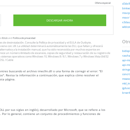
Oferta especial
d3dx9_
binkw3
msvcp1
msvcr1
DESCARGAR AHORA
x3daud
wldcor
te
EULA
and
Política de privacidad
Otro
nes
de desinstalación
. Consulte
la Política de privacidad
y el
EULA
de Outbyte.
iene con: dll. La utilidad determinará automáticamente las DLL que faltan y ofrecerá
n alternativa a la instalación manual, que ha sido reconocida por muchos expertos en
bidispl
ofrece un número ilimitado de escaneos, copias de seguridad y restauración de su registro de
rascha
 sistemas operativos como Windows 10, Windows 8 / 8.1, Windows 7 y Windows Vista (64/32
DSL / Cable
api-ms
api-ms
string
tres buscando el archivo imecfm.dll o una forma de corregir el error: "El
concrt
o". Revisa la información a continuación, que explica cómo resolver el
sta página.
mswsoc
mkl_in
igdusc
brserif
LL por sus siglas en inglés), desarrollado por Microsoft, que se refiere a los
. Por lo general, contiene un conjunto de procedimientos y funciones de