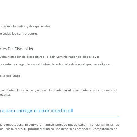
uctores obsoletos y desaparecidos
e todos los controladores
res Del Dispositivo
r Administrador de dispositivos - elegir Administrador de dispositivos
spositivos - haga clic con el botón derecho del ratón en el que necesita ser
or actualizado
trolador. En este caso, el usuario puede ver el controlador en el sitio web del
cesarias
 para corregir el error imecfm.dll
n la computadora. El software malintencionado puede dañar intencionalmente los
osos. Por lo tanto, tu prioridad número uno debe ser escanear tu computadora en