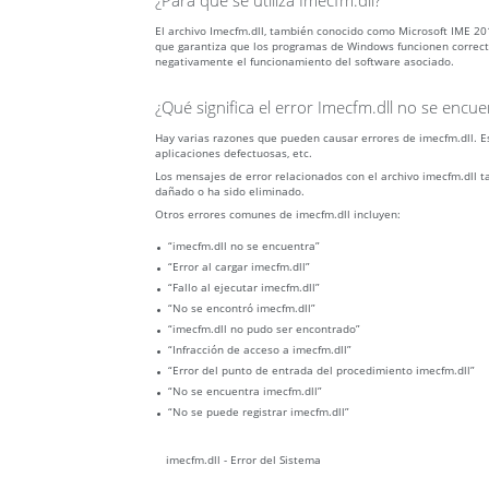
¿Para qué se utiliza Imecfm.dll?
El archivo Imecfm.dll, también conocido como Microsoft IME 2
que garantiza que los programas de Windows funcionen correctam
negativamente el funcionamiento del software asociado.
¿Qué significa el error Imecfm.dll no se encue
Hay varias razones que pueden causar errores de imecfm.dll. E
aplicaciones defectuosas, etc.
Los mensajes de error relacionados con el archivo imecfm.dll t
dañado o ha sido eliminado.
Otros errores comunes de imecfm.dll incluyen:
“imecfm.dll no se encuentra”
“Error al cargar imecfm.dll”
“Fallo al ejecutar imecfm.dll”
“No se encontró imecfm.dll”
“imecfm.dll no pudo ser encontrado”
“Infracción de acceso a imecfm.dll”
“Error del punto de entrada del procedimiento imecfm.dll”
“No se encuentra imecfm.dll”
“No se puede registrar imecfm.dll”
imecfm.dll - Error del Sistema