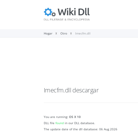
Hogar
Otro
Imecfm.dll
Imecfm.dll
descargar
You are running:
OS X 10
DLL file
found
in our DLL database.
The update date of the dll database:
06 Aug 2026