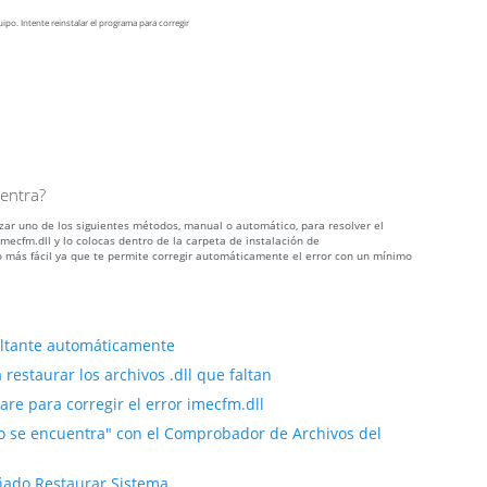
ipo. Intente reinstalar el programa para corregir
uentra?
izar uno de los siguientes métodos, manual o automático, para resolver el
ecfm.dll y lo colocas dentro de la carpeta de instalación de
 más fácil ya que te permite corregir automáticamente el error con un mínimo
faltante automáticamente
restaurar los archivos .dll que faltan
re para corregir el error imecfm.dll
no se encuentra" con el Comprobador de Archivos del
añado Restaurar Sistema