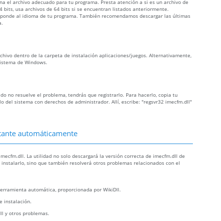
iona el archivo adecuado para tu programa. Presta atención a si es un archivo de
 bits, usa archivos de 64 bits si se encuentran listados anteriormente.
orresponde al idioma de tu programa. También recomendamos descargar las últimas
a.
archivo dentro de la carpeta de instalación aplicaciones/juegos. Alternativamente,
 sistema de Windows.
iado no resuelve el problema, tendrás que registrarlo. Para hacerlo, copia tu
 del sistema con derechos de administrador. Allí, escribe: "regsvr32 imecfm.dll"
altante automáticamente
mecfm.dll. La utilidad no solo descargará la versión correcta de imecfm.dll de
a instalarlo, sino que también resolverá otros problemas relacionados con el
erramienta automática, proporcionada por WikiDll.
e instalación.
ll y otros problemas.