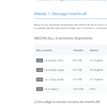
Método 1: Descargar Imecfm.dll
Busca en las versiones disponibles de imecfm.dll de la lista a c
no puedes decidir qué versión elegir, lee el artículo a continu
IMECFM.DLL, 4 versiones disponibles
Bits y versión
Tamaño del archivo
Idioma
80.0 KB
U.S. English
15.0.9600.17031
32bit
67.5 KB
U.S. English
15.0.9200.16384
32bit
31.0 KB
U.S. English
10.1.7600.16385
32bit
163.8 KB
NULL
10.0.18362.1
32bit
¿Cómo elegir la versión correcta de Imecfm.dll?