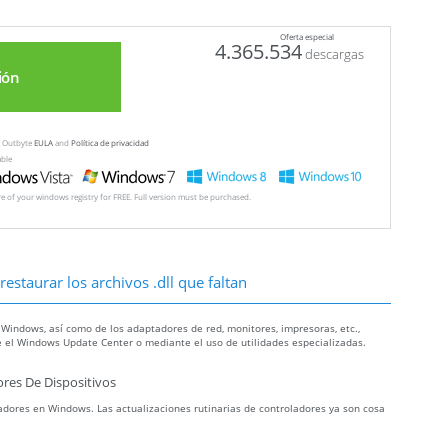
Oferta especial
4.365.534
descargas
ión
ew Outbyte
EULA
and
Política de privacidad
able
ore of your windows registry for FREE. Full version must be purchased.
estaurar los archivos .dll que faltan
 Windows, así como de los adaptadores de red, monitores, impresoras, etc.,
 el Windows Update Center o mediante el uso de utilidades especializadas.
res De Dispositivos
dores en Windows. Las actualizaciones rutinarias de controladores ya son cosa