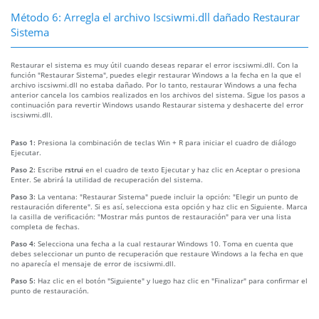
Método 6: Arregla el archivo Iscsiwmi.dll dañado Restaurar
Sistema
Restaurar el sistema es muy útil cuando deseas reparar el error iscsiwmi.dll. Con la
función "Restaurar Sistema", puedes elegir restaurar Windows a la fecha en la que el
archivo iscsiwmi.dll no estaba dañado. Por lo tanto, restaurar Windows a una fecha
anterior cancela los cambios realizados en los archivos del sistema. Sigue los pasos a
continuación para revertir Windows usando Restaurar sistema y deshacerte del error
iscsiwmi.dll.
Paso 1:
Presiona la combinación de teclas Win + R para iniciar el cuadro de diálogo
Ejecutar.
Paso 2:
Escribe
rstrui
en el cuadro de texto Ejecutar y haz clic en Aceptar o presiona
Enter. Se abrirá la utilidad de recuperación del sistema.
Paso 3:
La ventana: "Restaurar Sistema" puede incluir la opción: "Elegir un punto de
restauración diferente". Si es así, selecciona esta opción y haz clic en Siguiente. Marca
la casilla de verificación: "Mostrar más puntos de restauración" para ver una lista
completa de fechas.
Paso 4:
Selecciona una fecha a la cual restaurar Windows 10. Toma en cuenta que
debes seleccionar un punto de recuperación que restaure Windows a la fecha en que
no aparecía el mensaje de error de iscsiwmi.dll.
Paso 5:
Haz clic en el botón "Siguiente" y luego haz clic en "Finalizar" para confirmar el
punto de restauración.