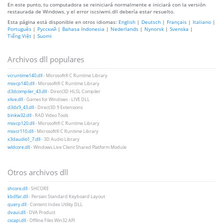
En este punto, tu computadora se reiniciará normalmente e iniciará con la versión
restaurada de Windows, y el error iscsiwmi.dll debería estar resuelto.
Esta página está disponible en otros idiomas:
English
|
Deutsch
|
Français
|
Italiano
|
Português
|
Русский
|
Bahasa Indonesia
|
Nederlands
|
Nynorsk
|
Svenska
|
Tiếng Việt
|
Suomi
Archivos dll populares
vcruntime140.dll
- Microsoft® C Runtime Library
msvcp140.dll
- Microsoft® C Runtime Library
d3dcompiler_43.dll
- Direct3D HLSL Compiler
xlive.dll
- Games for Windows - LIVE DLL
d3dx9_43.dll
- Direct3D 9 Extensions
binkw32.dll
- RAD Video Tools
msvcp120.dll
- Microsoft® C Runtime Library
msvcr110.dll
- Microsoft® C Runtime Library
x3daudio1_7.dll
- 3D Audio Library
wldcore.dll
- Windows Live Client Shared Platform Module
Otros archivos dll
shcore.dll
- SHCORE
kbdfar.dll
- Persian Standard Keyboard Layout
query.dll
- Content Index Utility DLL
dvaui.dll
- DVA Product
cscapi.dll
- Offline Files Win32 API