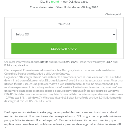
DLL file
found
in our DLL database.
The update date of the dll database:
08 Aug 2026
Oferta especial
Your OS:
DESCARGAR AHORA
See more information about
Outbyte
and unistall
instrustions
. Please review Outbyte
EULA
and
Política de privacidad
Oferta especial. Consulte más información sobre
Outbyte
y las instrucciones
de desinstalación
.
Consulte
la Política de privacidad
y el
EULA
de Outbyte.
Haga clic en
"Descargar ahora"
para obtener la herramienta para PC que viene con: dll. La utilidad
determinará automáticamente las DLL que faltan y ofrecerá instalarlas automáticamente. Al ser una
utilidad fácil de usar, es una gran alternativa a la instalación manual, que ha sido reconocida por
muchos expertos en informática y revistas de informática. Limitaciones: la versión de prueba ofrece
un número ilimitado de escaneos, copias de seguridad y restauración de su registro de Windows
GRATIS. Se debe comprar la versión completa. Es compatible con sistemas operativos como Windows
10, Windows 8 / 8.1, Windows 7 y Windows Vista (64/32 bits). Tamaño de archivo: 3,04 MB, tiempo de
descarga: <1 min. en DSL / ADSL / Cable
Dado que estás visitando esta página, es probable que te encuentres buscando el
archivo iscsiwmi.dll o una forma de corregir el error: "El programa no puede iniciarse
porque falta iscsiwmi.dll en el equipo". Revisa la información a continuación, que
explica cómo resolver el problema, además, puedes descargar el archivo iscsiwmi.dll