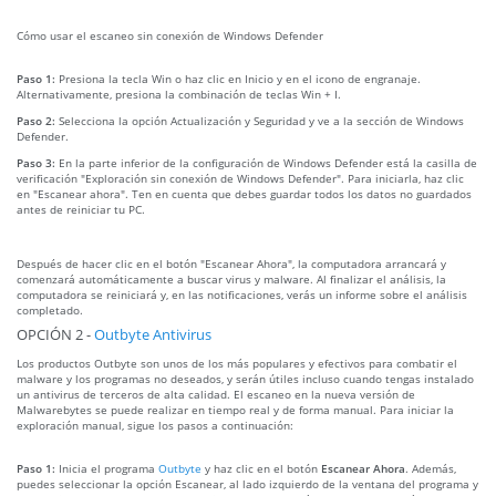
Cómo usar el escaneo sin conexión de Windows Defender
Paso 1:
Presiona la tecla Win o haz clic en Inicio y en el icono de engranaje.
Alternativamente, presiona la combinación de teclas Win + I.
Paso 2:
Selecciona la opción Actualización y Seguridad y ve a la sección de Windows
Defender.
Paso 3:
En la parte inferior de la configuración de Windows Defender está la casilla de
verificación "Exploración sin conexión de Windows Defender". Para iniciarla, haz clic
en "Escanear ahora". Ten en cuenta que debes guardar todos los datos no guardados
antes de reiniciar tu PC.
Después de hacer clic en el botón "Escanear Ahora", la computadora arrancará y
comenzará automáticamente a buscar virus y malware. Al finalizar el análisis, la
computadora se reiniciará y, en las notificaciones, verás un informe sobre el análisis
completado.
OPCIÓN 2 -
Outbyte Antivirus
Los productos Outbyte son unos de los más populares y efectivos para combatir el
malware y los programas no deseados, y serán útiles incluso cuando tengas instalado
un antivirus de terceros de alta calidad. El escaneo en la nueva versión de
Malwarebytes se puede realizar en tiempo real y de forma manual. Para iniciar la
exploración manual, sigue los pasos a continuación:
Paso 1:
Inicia el programa
Outbyte
y haz clic en el botón
Escanear Ahora
. Además,
puedes seleccionar la opción Escanear, al lado izquierdo de la ventana del programa y