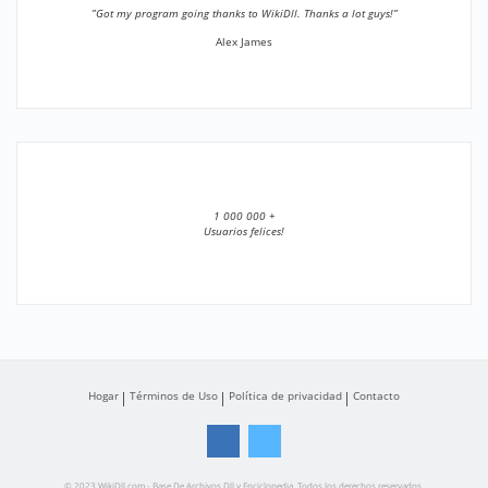
”Got my program going thanks to WikiDll. Thanks a lot guys!”
Alex James
1 000 000 +
Usuarios felices!
Hogar
Términos de Uso
Política de privacidad
Contacto
© 2023 WikiDll.com - Base De Archivos Dll y Enciclopedia. Todos los derechos reservados.