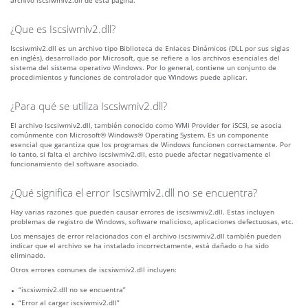
archivo iscsiwmiv2.dll de esta página.
¿Que es Iscsiwmiv2.dll?
Iscsiwmiv2.dll es un archivo tipo Biblioteca de Enlaces Dinámicos (DLL por sus siglas
en inglés), desarrollado por Microsoft, que se refiere a los archivos esenciales del
sistema del sistema operativo Windows. Por lo general, contiene un conjunto de
procedimientos y funciones de controlador que Windows puede aplicar.
¿Para qué se utiliza Iscsiwmiv2.dll?
El archivo Iscsiwmiv2.dll, también conocido como WMI Provider for iSCSI, se asocia
comúnmente con Microsoft® Windows® Operating System. Es un componente
esencial que garantiza que los programas de Windows funcionen correctamente. Por
lo tanto, si falta el archivo iscsiwmiv2.dll, esto puede afectar negativamente el
funcionamiento del software asociado.
¿Qué significa el error Iscsiwmiv2.dll no se encuentra?
Hay varias razones que pueden causar errores de iscsiwmiv2.dll. Estas incluyen
problemas de registro de Windows, software malicioso, aplicaciones defectuosas, etc.
Los mensajes de error relacionados con el archivo iscsiwmiv2.dll también pueden
indicar que el archivo se ha instalado incorrectamente, está dañado o ha sido
eliminado.
Otros errores comunes de iscsiwmiv2.dll incluyen:
“iscsiwmiv2.dll no se encuentra”
“Error al cargar iscsiwmiv2.dll”