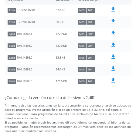
Bits y versión
Tamaño del archivo
Sumas de comprobación
92.0 KB
6.3.9600.16384
32bit
MD5
SHA1
90.5 KB
6.2.9200.16384
32bit
MD5
SHA1
122.9 KB
10.0.18362.1
64bit
MD5
SHA1
127.0 KB
10.0.14393.0
64bit
MD5
SHA1
93.5 KB
10.0.14393.0
32bit
MD5
SHA1
94.0 KB
10.0.10586.0
32bit
MD5
SHA1
128.5 KB
10.0.10586.0
64bit
MD5
SHA1
¿Cómo elegir la versión correcta de Iscsiwmiv2.dll?
Primero, revisa las descripciones en la tabla anterior y selecciona el archivo adecuado
para tu programa. Presta atención a si es un archivo de 64 o 32 bits, así como al
idioma que usas. Para programas de 64 bits, usa archivos de 64 bits si se encuentran
listados anteriormente.
Si es posible, es mejor elegir los archivos dll cuyo idioma corresponde al idioma de tu
programa. También recomendamos descargar las últimas versiones de los archivos dll
para una funcionalidad actualizada.