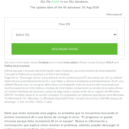
DLL file
found
in our DLL database.
The update date of the dll database:
05 Aug 2026
Oferta especial
Your OS:
DESCARGAR AHORA
See more information about
Outbyte
and unistall
instrustions
. Please review Outbyte
EULA
and
Política de privacidad
Oferta especial. Consulte más información sobre
Outbyte
y las instrucciones
de desinstalación
.
Consulte
la Política de privacidad
y el
EULA
de Outbyte.
Haga clic en
"Descargar ahora"
para obtener la herramienta para PC que viene con: dll. La utilidad
determinará automáticamente las DLL que faltan y ofrecerá instalarlas automáticamente. Al ser una
utilidad fácil de usar, es una gran alternativa a la instalación manual, que ha sido reconocida por
muchos expertos en informática y revistas de informática. Limitaciones: la versión de prueba ofrece
un número ilimitado de escaneos, copias de seguridad y restauración de su registro de Windows
GRATIS. Se debe comprar la versión completa. Es compatible con sistemas operativos como Windows
10, Windows 8 / 8.1, Windows 7 y Windows Vista (64/32 bits). Tamaño de archivo: 3,04 MB, tiempo de
descarga: <1 min. en DSL / ADSL / Cable
Dado que estás visitando esta página, es probable que te encuentres buscando el
archivo iscsiwmiv2.dll o una forma de corregir el error: "El programa no puede
iniciarse porque falta iscsiwmiv2.dll en el equipo". Revisa la información a
continuación, que explica cómo resolver el problema, además, puedes descargar el