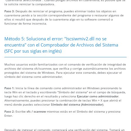
te solicite reiniciar la computadora.
Paso 3:
Después de reiniciar el programa, puedes eliminar todos los objetos en
cuarentena yendo a la sección correspondiente del programa o restaurar algunos de
ellos si resultó que después de la cuarentena algo en tu software comenzó a
funcionar de forma incorrecta.
Método 5: Soluciona el error: "Iscsiwmiv2.dll no se
encuentra" con el Comprobador de Archivos del Sistema
(SFC por sus siglas en inglés)
Muchos usuarios están familiarizados con el comando de verificación de integridad de
archivos del sistema sfc/scannow, que verifica y corrige automáticamente los archivos
protegidos del sistema de Windows. Para ejecutar este comando, debes ejecutar el
símbolo del sistema como administrador.
Paso 1:
Inicia la línea de comando como administrador en Windows presionando la
tecla Win en el teclado y escribiendo "Símbolo del sistema" en el campo de búsqueda,
luego haz clic derecho en el resultado y selecciona
Ejecutar como administrador
.
Alternativamente, puedes presionar la combinación de teclas Win + X que abrirá el
menú donde puedes seleccionar
Símbolo del sistema (Administrador)
.
Paso 2:
Escribe
sfc / scannow
mientras estás en el Símbolo del sistema y presiona
Enter.
Después de ingresar el comando, comenzará una verificación del sistema. Tomará un