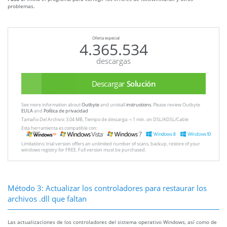
problemas.
Oferta especial
4.365.534
descargas
Descargar
Solución
See more information about
Outbyte
and unistall
instrustions
. Please review Outbyte
EULA
and
Política de privacidad
Tamaño Del Archivo: 3.04 MB, Tiempo de descarga: < 1 min. on DSL/ADSL/Cable
Esta herramienta es compatible con:
Limitations: trial version offers an unlimited number of scans, backup, restore of your
windows registry for FREE. Full version must be purchased.
Método 3: Actualizar los controladores para restaurar los
archivos .dll que faltan
Las actualizaciones de los controladores del sistema operativo Windows, así como de