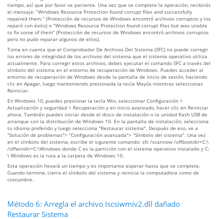
tiempo, así que por favor se paciente. Una vez que se complete la operación, recibirás
el mensaje: “Windows Resource Protection found corrupt files and successfully
repaired them.” (Protección de recursos de Windows encontró archivos corruptos y los
reparó con éxito) o “Windows Resource Protection found corrupt files but was unable
to fix some of them” (Protección de recursos de Windows encontró archivos corruptos
pero no pudo reparar algunos de ellos).
Toma en cuenta que el Comprobador De Archivos Del Sistema (SFC) no puede corregir
los errores de integridad de los archivos del sistema que el sistema operativo utiliza
actualmente. Para corregir estos archivos, debes ejecutar el comando SFC a través del
símbolo del sistema en el entorno de recuperación de Windows. Puedes acceder al
entorno de recuperación de Windows desde la pantalla de inicio de sesión, haciendo
clic en Apagar, luego manteniendo presionada la tecla Mayús mientras seleccionas
Reiniciar.
En Windows 10, puedes presionar la tecla Win, seleccionar Configuración >
Actualización y seguridad > Recuperación y en Inicio avanzado, hacer clic en Reiniciar
ahora. También puedes iniciar desde el disco de instalación o la unidad flash USB de
arranque con la distribución de Windows 10. En la pantalla de instalación, selecciona
tu idioma preferido y luego selecciona "Restaurar sistema". Después de eso, ve a
"Solución de problemas"> "Configuración avanzada"> "Símbolo del sistema". Una vez
en el símbolo del sistema, escribe el siguiente comando: sfc /scannow /offbootdir=C:\
/offwindir=C:\Windows donde C es la partición con el sistema operativo instalado y C:
\ Windows es la ruta a la carpeta de Windows 10.
Esta operación llevará un tiempo y es importante esperar hasta que se complete.
Cuando termine, cierra el símbolo del sistema y reinicia la computadora como de
costumbre.
Método 6: Arregla el archivo Iscsiwmiv2.dll dañado
Restaurar Sistema