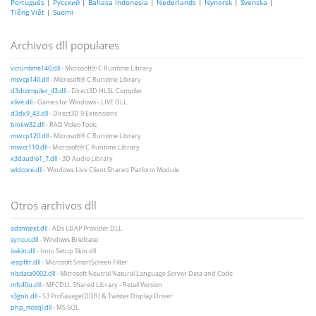
Português
|
Русский
|
Bahasa Indonesia
|
Nederlands
|
Nynorsk
|
Svenska
|
Tiếng Việt
|
Suomi
Archivos dll populares
vcruntime140.dll
- Microsoft® C Runtime Library
msvcp140.dll
- Microsoft® C Runtime Library
d3dcompiler_43.dll
- Direct3D HLSL Compiler
xlive.dll
- Games for Windows - LIVE DLL
d3dx9_43.dll
- Direct3D 9 Extensions
binkw32.dll
- RAD Video Tools
msvcp120.dll
- Microsoft® C Runtime Library
msvcr110.dll
- Microsoft® C Runtime Library
x3daudio1_7.dll
- 3D Audio Library
wldcore.dll
- Windows Live Client Shared Platform Module
Otros archivos dll
adsmsext.dll
- ADs LDAP Provider DLL
syncui.dll
- Windows Briefcase
isskin.dll
- Inno Setup Skin dll
ieapfltr.dll
- Microsoft SmartScreen Filter
nlsdata0002.dll
- Microsoft Neutral Natural Language Server Data and Code
mfc40u.dll
- MFCDLL Shared Library - Retail Version
s3gnb.dll
- S3 ProSavage(DDR) & Twister Display Driver
php_mssql.dll
- MS SQL