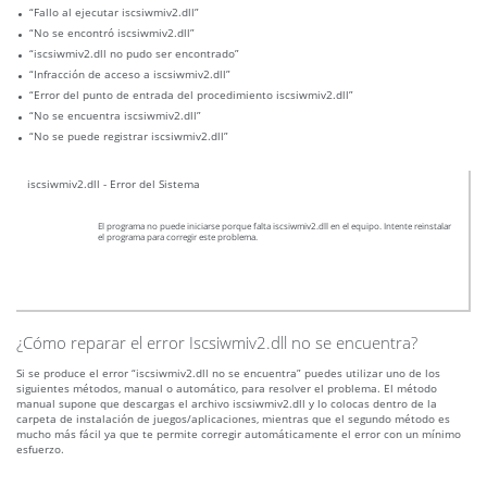
“Fallo al ejecutar iscsiwmiv2.dll”
“No se encontró iscsiwmiv2.dll”
“iscsiwmiv2.dll no pudo ser encontrado”
“Infracción de acceso a iscsiwmiv2.dll”
“Error del punto de entrada del procedimiento iscsiwmiv2.dll”
“No se encuentra iscsiwmiv2.dll”
“No se puede registrar iscsiwmiv2.dll”
iscsiwmiv2.dll - Error del Sistema
El programa no puede iniciarse porque falta iscsiwmiv2.dll en el equipo. Intente reinstalar
el programa para corregir este problema.
¿Cómo reparar el error Iscsiwmiv2.dll no se encuentra?
Si se produce el error “iscsiwmiv2.dll no se encuentra” puedes utilizar uno de los
siguientes métodos, manual o automático, para resolver el problema. El método
manual supone que descargas el archivo iscsiwmiv2.dll y lo colocas dentro de la
carpeta de instalación de juegos/aplicaciones, mientras que el segundo método es
mucho más fácil ya que te permite corregir automáticamente el error con un mínimo
esfuerzo.