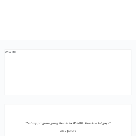
Wiki Dll
”Got my program going thanks to WikiDll. Thanks a lot guys!”
Alex James