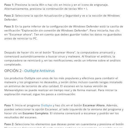
Paso 1:
Presiona la tecla Win o haz clic en Inicio y en el icono de engranaje.
Alternativamente, presiona la combinación de teclas Win + I.
Paso 2:
Selecciona la opción Actualización y Seguridad y ve a la sección de Windows
Defender.
Paso 3:
En la parte inferior de la configuración de Windows Defender está la casilla de
verificación "Exploración sin conexión de Windows Defender". Para iniciarla, haz clic
en "Escanear ahora". Ten en cuenta que debes guardar todos los datos no guardados
antes de reiniciar tu PC.
Después de hacer clic en el botón "Escanear Ahora", la computadora arrancará y
comenzará automáticamente a buscar virus y malware. Al finalizar el análisis, la
computadora se reiniciará y, en las notificaciones, verás un informe sobre el análisis
completado.
OPCIÓN 2 -
Outbyte Antivirus
Los productos Outbyte son unos de los más populares y efectivos para combatir el
malware y los programas no deseados, y serán útiles incluso cuando tengas instalado
un antivirus de terceros de alta calidad. El escaneo en la nueva versión de
Malwarebytes se puede realizar en tiempo real y de forma manual. Para iniciar la
exploración manual, sigue los pasos a continuación:
Paso 1:
Inicia el programa
Outbyte
y haz clic en el botón
Escanear Ahora
. Además,
puedes seleccionar la opción Escanear, al lado izquierdo de la ventana del programa y
hacer clic en
Escaneo Completo
. El sistema comenzará a escanear y podrás ver los
resultados del escaneo.
Paso 2:
Selecciona los elementos que deseas poner en cuarentena y presiona el botón
"Cuarentena Seleccionada". Cuando pongas archivos en cuarentena, es posible que se