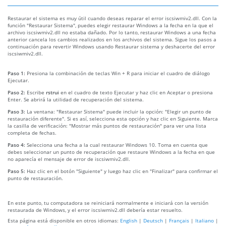
Restaurar el sistema es muy útil cuando deseas reparar el error iscsiwmiv2.dll. Con la
función "Restaurar Sistema", puedes elegir restaurar Windows a la fecha en la que el
archivo iscsiwmiv2.dll no estaba dañado. Por lo tanto, restaurar Windows a una fecha
anterior cancela los cambios realizados en los archivos del sistema. Sigue los pasos a
continuación para revertir Windows usando Restaurar sistema y deshacerte del error
iscsiwmiv2.dll.
Paso 1:
Presiona la combinación de teclas Win + R para iniciar el cuadro de diálogo
Ejecutar.
Paso 2:
Escribe
rstrui
en el cuadro de texto Ejecutar y haz clic en Aceptar o presiona
Enter. Se abrirá la utilidad de recuperación del sistema.
Paso 3:
La ventana: "Restaurar Sistema" puede incluir la opción: "Elegir un punto de
restauración diferente". Si es así, selecciona esta opción y haz clic en Siguiente. Marca
la casilla de verificación: "Mostrar más puntos de restauración" para ver una lista
completa de fechas.
Paso 4:
Selecciona una fecha a la cual restaurar Windows 10. Toma en cuenta que
debes seleccionar un punto de recuperación que restaure Windows a la fecha en que
no aparecía el mensaje de error de iscsiwmiv2.dll.
Paso 5:
Haz clic en el botón "Siguiente" y luego haz clic en "Finalizar" para confirmar el
punto de restauración.
En este punto, tu computadora se reiniciará normalmente e iniciará con la versión
restaurada de Windows, y el error iscsiwmiv2.dll debería estar resuelto.
Esta página está disponible en otros idiomas:
English
|
Deutsch
|
Français
|
Italiano
|