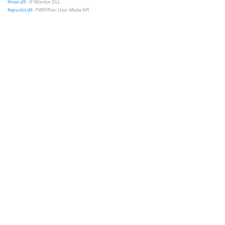
ifmon.dll
- IF Monitor DLL
fwpuclnt.dll
- FWP/IPsec User-Mode API