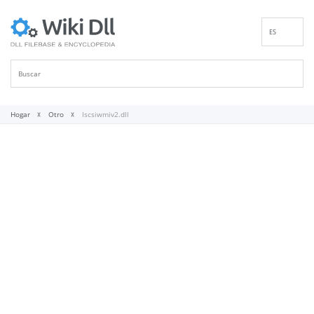
ES
EN
DE
FR
IT
Hogar
Otro
Iscsiwmiv2.dll
PT
RU
ID
NL
NN
SV
VI
FI