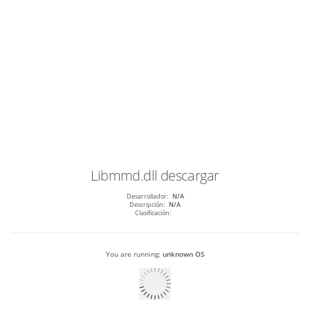
Libmmd.dll
descargar
Desarrollador:
N/A
Descripción:
N/A
Clasificación:
You are running:
unknown OS