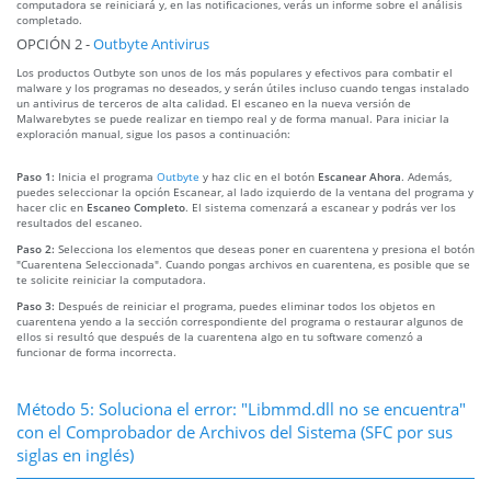
computadora se reiniciará y, en las notificaciones, verás un informe sobre el análisis
completado.
OPCIÓN 2 -
Outbyte Antivirus
Los productos Outbyte son unos de los más populares y efectivos para combatir el
malware y los programas no deseados, y serán útiles incluso cuando tengas instalado
un antivirus de terceros de alta calidad. El escaneo en la nueva versión de
Malwarebytes se puede realizar en tiempo real y de forma manual. Para iniciar la
exploración manual, sigue los pasos a continuación:
Paso 1:
Inicia el programa
Outbyte
y haz clic en el botón
Escanear Ahora
. Además,
puedes seleccionar la opción Escanear, al lado izquierdo de la ventana del programa y
hacer clic en
Escaneo Completo
. El sistema comenzará a escanear y podrás ver los
resultados del escaneo.
Paso 2:
Selecciona los elementos que deseas poner en cuarentena y presiona el botón
"Cuarentena Seleccionada". Cuando pongas archivos en cuarentena, es posible que se
te solicite reiniciar la computadora.
Paso 3:
Después de reiniciar el programa, puedes eliminar todos los objetos en
cuarentena yendo a la sección correspondiente del programa o restaurar algunos de
ellos si resultó que después de la cuarentena algo en tu software comenzó a
funcionar de forma incorrecta.
Método 5: Soluciona el error: "Libmmd.dll no se encuentra"
con el Comprobador de Archivos del Sistema (SFC por sus
siglas en inglés)