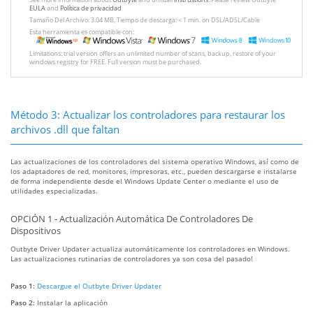
EULA
and
Política de privacidad
Tamaño Del Archivo: 3.04 MB, Tiempo de descarga: < 1 min. on DSL/ADSL/Cable
Esta herramienta es compatible con:
Limitations: trial version offers an unlimited number of scans, backup, restore of your
windows registry for FREE. Full version must be purchased.
Método 3: Actualizar los controladores para restaurar los
archivos .dll que faltan
Las actualizaciones de los controladores del sistema operativo Windows, así como de
los adaptadores de red, monitores, impresoras, etc., pueden descargarse e instalarse
de forma independiente desde el Windows Update Center o mediante el uso de
utilidades especializadas.
OPCIÓN 1 - Actualización Automática De Controladores De
Dispositivos
Outbyte Driver Updater actualiza automáticamente los controladores en Windows.
Las actualizaciones rutinarias de controladores ya son cosa del pasado!
Paso 1:
Descargue el Outbyte Driver Updater
Paso 2:
Instalar la aplicación