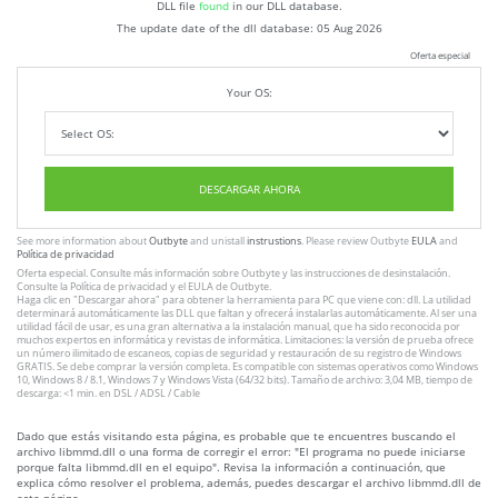
DLL file
found
in our DLL database.
The update date of the dll database:
05 Aug 2026
Oferta especial
Your OS:
DESCARGAR AHORA
See more information about
Outbyte
and unistall
instrustions
. Please review Outbyte
EULA
and
Política de privacidad
Oferta especial. Consulte más información sobre
Outbyte
y las instrucciones
de desinstalación
.
Consulte
la Política de privacidad
y el
EULA
de Outbyte.
Haga clic en
"Descargar ahora"
para obtener la herramienta para PC que viene con: dll. La utilidad
determinará automáticamente las DLL que faltan y ofrecerá instalarlas automáticamente. Al ser una
utilidad fácil de usar, es una gran alternativa a la instalación manual, que ha sido reconocida por
muchos expertos en informática y revistas de informática. Limitaciones: la versión de prueba ofrece
un número ilimitado de escaneos, copias de seguridad y restauración de su registro de Windows
GRATIS. Se debe comprar la versión completa. Es compatible con sistemas operativos como Windows
10, Windows 8 / 8.1, Windows 7 y Windows Vista (64/32 bits). Tamaño de archivo: 3,04 MB, tiempo de
descarga: <1 min. en DSL / ADSL / Cable
Dado que estás visitando esta página, es probable que te encuentres buscando el
archivo libmmd.dll o una forma de corregir el error: "El programa no puede iniciarse
porque falta libmmd.dll en el equipo". Revisa la información a continuación, que
explica cómo resolver el problema, además, puedes descargar el archivo libmmd.dll de