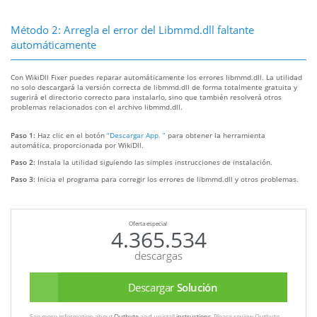
Método 2: Arregla el error del Libmmd.dll faltante
automáticamente
Con WikiDll Fixer puedes reparar automáticamente los errores libmmd.dll. La utilidad
no solo descargará la versión correcta de libmmd.dll de forma totalmente gratuita y
sugerirá el directorio correcto para instalarlo, sino que también resolverá otros
problemas relacionados con el archivo libmmd.dll.
Paso 1:
Haz clic en el botón
“Descargar App. ”
para obtener la herramienta
automática, proporcionada por WikiDll.
Paso 2:
Instala la utilidad siguiendo las simples instrucciones de instalación.
Paso 3:
Inicia el programa para corregir los errores de libmmd.dll y otros problemas.
Oferta especial
4.365.534
descargas
Descargar
Solución
See more information about
Outbyte
and unistall
instrustions
. Please review Outbyte