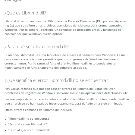
esta página.
¿Que es Libmmd.dll?
Libmmd.dll es un archivo tipo Biblioteca de Enlaces Dinámicos (DLL por sus siglas en
inglés) que se refiere a los archivos esenciales del sistema del sistema operativo
Windows. Por lo general, contiene un conjunto de procedimientos y funciones de
controlador que Windows puede aplicar.
¿Para qué se utiliza Libmmd.dll?
El archivo Libmmd.dll es una biblioteca de enlaces dinámicos para Windows. Es un
componente esencial que garantiza que los programas de Windows funcionen
correctamente. Por lo tanto, si falta el archivo libmmd.dll, esto puede afectar
negativamente el funcionamiento del software asociado.
¿Qué significa el error Libmmd.dll no se encuentra?
Hay varias razones que pueden causar errores de libmmd.dll. Estas incluyen
problemas de registro de Windows, software malicioso, aplicaciones defectuosas, etc.
Los mensajes de error relacionados con el archivo libmmd.dll también pueden indicar
que el archivo se ha instalado incorrectamente, está dañado o ha sido eliminado.
Otros errores comunes de libmmd.dll incluyen:
“libmmd.dll no se encuentra”
“Error al cargar libmmd.dll”
“Fallo al ejecutar libmmd.dll”