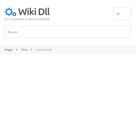
ES
EN
DE
FR
IT
Hogar
Otro
Libmmd.dll
PT
RU
ID
NL
NN
SV
VI
FI