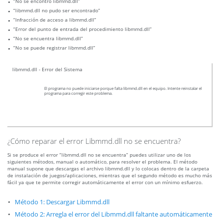
“No se encontró libmmd.dll”
“libmmd.dll no pudo ser encontrado”
“Infracción de acceso a libmmd.dll”
“Error del punto de entrada del procedimiento libmmd.dll”
“No se encuentra libmmd.dll”
“No se puede registrar libmmd.dll”
libmmd.dll - Error del Sistema
El programa no puede iniciarse porque falta libmmd.dll en el equipo. Intente reinstalar el
programa para corregir este problema.
¿Cómo reparar el error Libmmd.dll no se encuentra?
Si se produce el error “libmmd.dll no se encuentra” puedes utilizar uno de los
siguientes métodos, manual o automático, para resolver el problema. El método
manual supone que descargas el archivo libmmd.dll y lo colocas dentro de la carpeta
de instalación de juegos/aplicaciones, mientras que el segundo método es mucho más
fácil ya que te permite corregir automáticamente el error con un mínimo esfuerzo.
Método 1: Descargar Libmmd.dll
Método 2: Arregla el error del Libmmd.dll faltante automáticamente