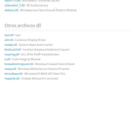
msvcr110.dll
- Microsoft® C Runtime Library
x3daudio1_7.dll
- 3D Audio Library
wldcore.dll
- Windows Live Client Shared Platform Module
Otros archivos dll
soui.dll
- soui
cdd.dll
- Canonical Display Driver
msobjs.dll
- System object audit names
kbdinuk2.dll
- Inuktitut Naqittaut Keyboard Layout
rsvpmsg.dll
- DLL-fil för RSVP-meddelanden
ci.dll
- Code Integrity Module
firewallcontrolpanel.dll
- Windows Firewall Control Panel
msscp.dll
- Windows Media Secure Content Provider
kernelbase.dll
- Windows NT BASE API Client DLL
mssphtb.dll
- Outlook MSSearch Connector