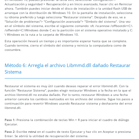
Actualización y seguridad > Recuperación y en Inicio avanzado, hacer clic en Reiniciar
ahora. También puedes iniciar desde el disco de instalación o la unidad flash USB de
arranque con la distribución de Windows 10. En la pantalla de instalación, selecciona
tu idioma preferido y luego selecciona "Restaurar sistema". Después de eso, ve a
"Solución de problemas"> "Configuración avanzada"> "Símbolo del sistema". Una vez
en el símbolo del sistema, escribe el siguiente comando: sfc /scannow /offbootdir=C:\
/offwindir=C:\Windows donde C es la partición con el sistema operativo instalado y C:
\ Windows es la ruta a la carpeta de Windows 10.
Esta operación llevará un tiempo y es importante esperar hasta que se complete.
Cuando termine, cierra el símbolo del sistema y reinicia la computadora como de
costumbre.
Método 6: Arregla el archivo Libmmd.dll dañado Restaurar
Sistema
Restaurar el sistema es muy útil cuando deseas reparar el error libmmd.dll. Con la
función "Restaurar Sistema", puedes elegir restaurar Windows a la fecha en la que el
archivo libmmd.dll no estaba dañado. Por lo tanto, restaurar Windows a una fecha
anterior cancela los cambios realizados en los archivos del sistema. Sigue los pasos a
continuación para revertir Windows usando Restaurar sistema y deshacerte del error
libmmd.dll.
Paso 1:
Presiona la combinación de teclas Win + R para iniciar el cuadro de diálogo
Ejecutar.
Paso 2:
Escribe
rstrui
en el cuadro de texto Ejecutar y haz clic en Aceptar o presiona
Enter. Se abrirá la utilidad de recuperación del sistema.