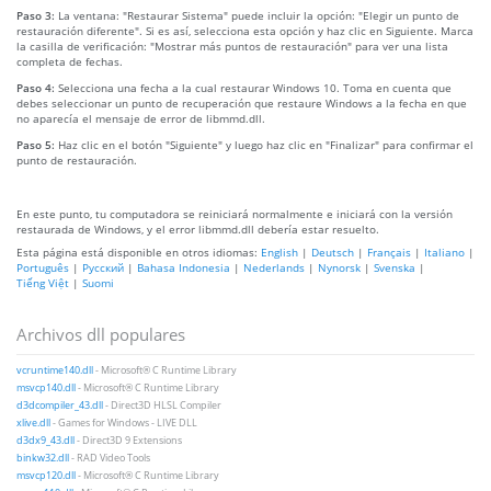
Paso 3:
La ventana: "Restaurar Sistema" puede incluir la opción: "Elegir un punto de
restauración diferente". Si es así, selecciona esta opción y haz clic en Siguiente. Marca
la casilla de verificación: "Mostrar más puntos de restauración" para ver una lista
completa de fechas.
Paso 4:
Selecciona una fecha a la cual restaurar Windows 10. Toma en cuenta que
debes seleccionar un punto de recuperación que restaure Windows a la fecha en que
no aparecía el mensaje de error de libmmd.dll.
Paso 5:
Haz clic en el botón "Siguiente" y luego haz clic en "Finalizar" para confirmar el
punto de restauración.
En este punto, tu computadora se reiniciará normalmente e iniciará con la versión
restaurada de Windows, y el error libmmd.dll debería estar resuelto.
Esta página está disponible en otros idiomas:
English
|
Deutsch
|
Français
|
Italiano
|
Português
|
Русский
|
Bahasa Indonesia
|
Nederlands
|
Nynorsk
|
Svenska
|
Tiếng Việt
|
Suomi
Archivos dll populares
vcruntime140.dll
- Microsoft® C Runtime Library
msvcp140.dll
- Microsoft® C Runtime Library
d3dcompiler_43.dll
- Direct3D HLSL Compiler
xlive.dll
- Games for Windows - LIVE DLL
d3dx9_43.dll
- Direct3D 9 Extensions
binkw32.dll
- RAD Video Tools
msvcp120.dll
- Microsoft® C Runtime Library