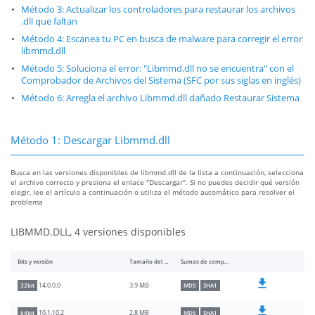
Método 3: Actualizar los controladores para restaurar los archivos
.dll que faltan
Método 4: Escanea tu PC en busca de malware para corregir el error
libmmd.dll
Método 5: Soluciona el error: "Libmmd.dll no se encuentra" con el
Comprobador de Archivos del Sistema (SFC por sus siglas en inglés)
Método 6: Arregla el archivo Libmmd.dll dañado Restaurar Sistema
Método 1: Descargar Libmmd.dll
Busca en las versiones disponibles de libmmd.dll de la lista a continuación, selecciona
el archivo correcto y presiona el enlace "Descargar". Si no puedes decidir qué versión
elegir, lee el artículo a continuación o utiliza el método automático para resolver el
problema
LIBMMD.DLL, 4 versiones disponibles
Bits y versión
Tamaño del archivo
Sumas de comprobación
3.9 MB
14.0.0.0
32bit
MD5
SHA1
2.8 MB
10.1.10.2
64bit
MD5
SHA1