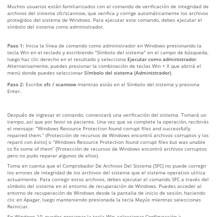
Muchos usuarios están familiarizados con el comando de verificación de integridad de
archivos del sistema sfc/scannow, que verifica y corrige automáticamente los archivos
protegidos del sistema de Windows. Para ejecutar este comando, debes ejecutar el
símbolo del sistema como administrador.
Paso 1:
Inicia la línea de comando como administrador en Windows presionando la
tecla Win en el teclado y escribiendo "Símbolo del sistema" en el campo de búsqueda,
luego haz clic derecho en el resultado y selecciona
Ejecutar como administrador
.
Alternativamente, puedes presionar la combinación de teclas Win + X que abrirá el
menú donde puedes seleccionar
Símbolo del sistema (Administrador)
.
Paso 2:
Escribe
sfc / scannow
mientras estás en el Símbolo del sistema y presiona
Enter.
Después de ingresar el comando, comenzará una verificación del sistema. Tomará un
tiempo, así que por favor se paciente. Una vez que se complete la operación, recibirás
el mensaje: “Windows Resource Protection found corrupt files and successfully
repaired them.” (Protección de recursos de Windows encontró archivos corruptos y los
reparó con éxito) o “Windows Resource Protection found corrupt files but was unable
to fix some of them” (Protección de recursos de Windows encontró archivos corruptos
pero no pudo reparar algunos de ellos).
Toma en cuenta que el Comprobador De Archivos Del Sistema (SFC) no puede corregir
los errores de integridad de los archivos del sistema que el sistema operativo utiliza
actualmente. Para corregir estos archivos, debes ejecutar el comando SFC a través del
símbolo del sistema en el entorno de recuperación de Windows. Puedes acceder al
entorno de recuperación de Windows desde la pantalla de inicio de sesión, haciendo
clic en Apagar, luego manteniendo presionada la tecla Mayús mientras seleccionas
Reiniciar.
En Windows 10, puedes presionar la tecla Win, seleccionar Configuración >