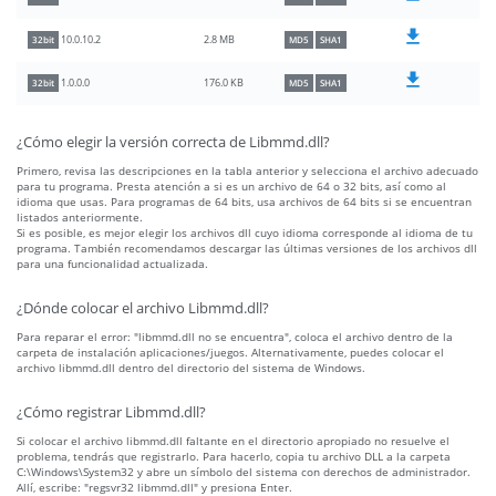
2.8 MB
10.0.10.2
32bit
MD5
SHA1
176.0 KB
1.0.0.0
32bit
MD5
SHA1
¿Cómo elegir la versión correcta de Libmmd.dll?
Primero, revisa las descripciones en la tabla anterior y selecciona el archivo adecuado
para tu programa. Presta atención a si es un archivo de 64 o 32 bits, así como al
idioma que usas. Para programas de 64 bits, usa archivos de 64 bits si se encuentran
listados anteriormente.
Si es posible, es mejor elegir los archivos dll cuyo idioma corresponde al idioma de tu
programa. También recomendamos descargar las últimas versiones de los archivos dll
para una funcionalidad actualizada.
¿Dónde colocar el archivo Libmmd.dll?
Para reparar el error: "libmmd.dll no se encuentra", coloca el archivo dentro de la
carpeta de instalación aplicaciones/juegos. Alternativamente, puedes colocar el
archivo libmmd.dll dentro del directorio del sistema de Windows.
¿Cómo registrar Libmmd.dll?
Si colocar el archivo libmmd.dll faltante en el directorio apropiado no resuelve el
problema, tendrás que registrarlo. Para hacerlo, copia tu archivo DLL a la carpeta
C:\Windows\System32 y abre un símbolo del sistema con derechos de administrador.
Allí, escribe: "regsvr32 libmmd.dll" y presiona Enter.