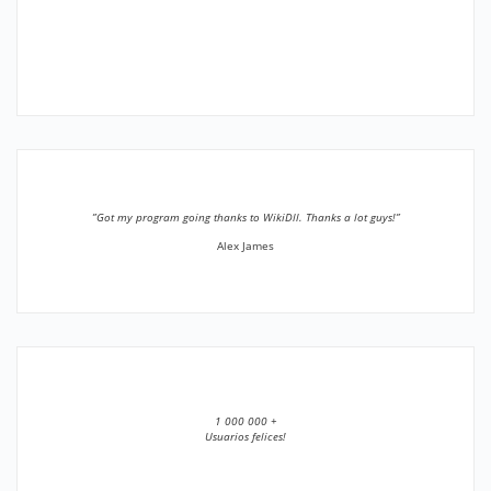
”Got my program going thanks to WikiDll. Thanks a lot guys!”
Alex James
1 000 000 +
Usuarios felices!