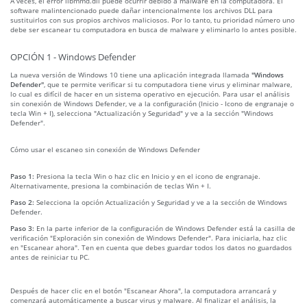
A veces, el error libmmd.dll puede ocurrir debido a malware en la computadora. El
software malintencionado puede dañar intencionalmente los archivos DLL para
sustituirlos con sus propios archivos maliciosos. Por lo tanto, tu prioridad número uno
debe ser escanear tu computadora en busca de malware y eliminarlo lo antes posible.
OPCIÓN 1 - Windows Defender
La nueva versión de Windows 10 tiene una aplicación integrada llamada
"Windows
Defender"
, que te permite verificar si tu computadora tiene virus y eliminar malware,
lo cual es difícil de hacer en un sistema operativo en ejecución. Para usar el análisis
sin conexión de Windows Defender, ve a la configuración (Inicio - Icono de engranaje o
tecla Win + I), selecciona "Actualización y Seguridad" y ve a la sección "Windows
Defender".
Cómo usar el escaneo sin conexión de Windows Defender
Paso 1:
Presiona la tecla Win o haz clic en Inicio y en el icono de engranaje.
Alternativamente, presiona la combinación de teclas Win + I.
Paso 2:
Selecciona la opción Actualización y Seguridad y ve a la sección de Windows
Defender.
Paso 3:
En la parte inferior de la configuración de Windows Defender está la casilla de
verificación "Exploración sin conexión de Windows Defender". Para iniciarla, haz clic
en "Escanear ahora". Ten en cuenta que debes guardar todos los datos no guardados
antes de reiniciar tu PC.
Después de hacer clic en el botón "Escanear Ahora", la computadora arrancará y
comenzará automáticamente a buscar virus y malware. Al finalizar el análisis, la