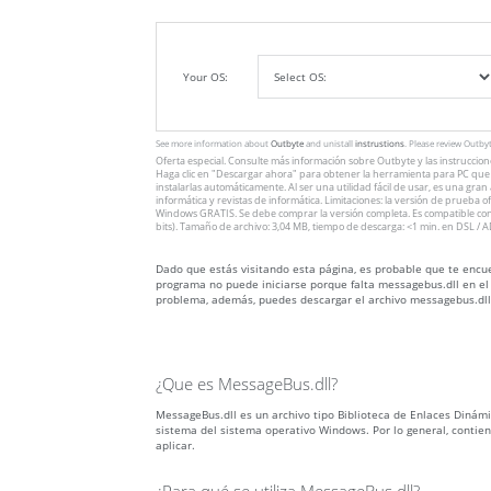
Your OS:
See more information about
Outbyte
and unistall
instrustions
. Please review Outby
Oferta especial. Consulte más información sobre
Outbyte
y las instruccio
Haga clic en
"Descargar ahora"
para obtener la herramienta para PC que v
instalarlas automáticamente. Al ser una utilidad fácil de usar, es una gra
informática y revistas de informática. Limitaciones: la versión de prueba 
Windows GRATIS. Se debe comprar la versión completa. Es compatible con
bits). Tamaño de archivo: 3,04 MB, tiempo de descarga: <1 min. en DSL / A
Dado que estás visitando esta página, es probable que te encue
programa no puede iniciarse porque falta messagebus.dll en el 
problema, además, puedes descargar el archivo messagebus.dll
¿Que es MessageBus.dll?
MessageBus.dll es un archivo tipo Biblioteca de Enlaces Dinámico
sistema del sistema operativo Windows. Por lo general, conti
aplicar.