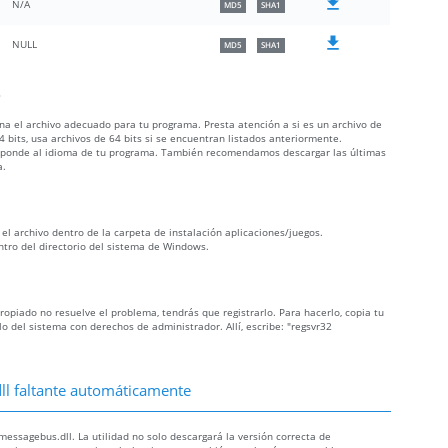
N/A
MD5
SHA1
NULL
MD5
SHA1
?
iona el archivo adecuado para tu programa. Presta atención a si es un archivo de
 bits, usa archivos de 64 bits si se encuentran listados anteriormente.
orresponde al idioma de tu programa. También recomendamos descargar las últimas
a.
 el archivo dentro de la carpeta de instalación aplicaciones/juegos.
ntro del directorio del sistema de Windows.
propiado no resuelve el problema, tendrás que registrarlo. Para hacerlo, copia tu
 del sistema con derechos de administrador. Allí, escribe: "regsvr32
ll faltante automáticamente
essagebus.dll. La utilidad no solo descargará la versión correcta de