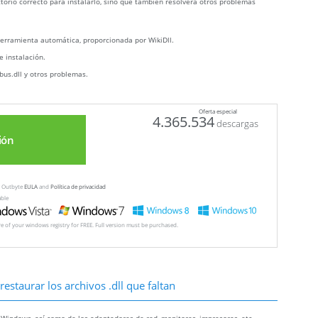
ctorio correcto para instalarlo, sino que también resolverá otros problemas
erramienta automática, proporcionada por WikiDll.
e instalación.
bus.dll y otros problemas.
Oferta especial
4.365.534
descargas
ión
ew Outbyte
EULA
and
Política de privacidad
able
ore of your windows registry for FREE. Full version must be purchased.
estaurar los archivos .dll que faltan