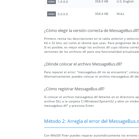
358.9 KB
U.S. English
1.0.0.0
64bit
358.4 KB
NULL
0.0.0.0
64bit
¿Cómo elegir la versión correcta de MessageBus.dll
Primero, revisa las descripciones en la tabla anterior y selecc
64 o 32 bits, así como al idioma que usas. Para programas de 64
Si es posible, es mejor elegir los archivos dll cuyo idioma c
versiones de los archivos dll para una funcionalidad actualizad
¿Dónde colocar el archivo MessageBus.dll?
Para reparar el error: "messagebus.dll no se encuentra", coloca
Alternativamente, puedes colocar el archivo messagebus.dll de
¿Cómo registrar MessageBus.dll?
Si colocar el archivo messagebus.dll faltante en el directorio a
archivo DLL a la carpeta C:\Windows\System32 y abre un símbolo
messagebus.dll" y presiona Enter.
Método 2: Arregla el error del MessageBus.d
Con WikiDll Fixer puedes reparar automáticamente los errores m