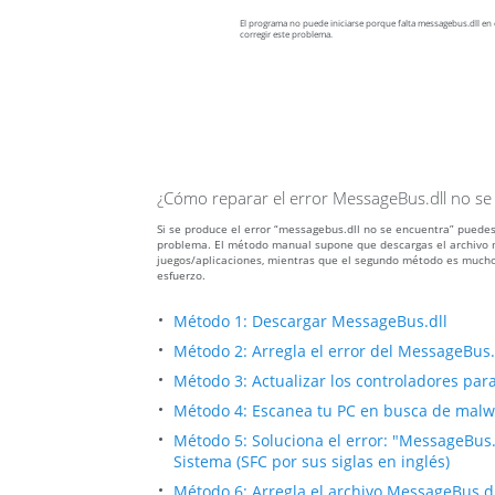
El programa no puede iniciarse porque falta messagebus.dll en e
corregir este problema.
¿Cómo reparar el error MessageBus.dll no se
Si se produce el error “messagebus.dll no se encuentra” puedes
problema. El método manual supone que descargas el archivo me
juegos/aplicaciones, mientras que el segundo método es mucho
esfuerzo.
Método 1: Descargar MessageBus.dll
Método 2: Arregla el error del MessageBus
Método 3: Actualizar los controladores para 
Método 4: Escanea tu PC en busca de malwa
Método 5: Soluciona el error: "MessageBus
Sistema (SFC por sus siglas en inglés)
Método 6: Arregla el archivo MessageBus.d