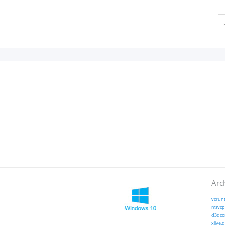
Arc
vcrunt
msvcp1
d3dcom
xlive.d