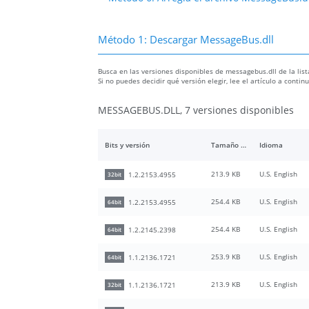
Método 1: Descargar MessageBus.dll
Busca en las versiones disponibles de messagebus.dll de la list
Si no puedes decidir qué versión elegir, lee el artículo a conti
MESSAGEBUS.DLL, 7 versiones disponibles
Bits y versión
Tamaño del archivo
Idioma
213.9 KB
U.S. English
1.2.2153.4955
32bit
254.4 KB
U.S. English
1.2.2153.4955
64bit
254.4 KB
U.S. English
1.2.2145.2398
64bit
253.9 KB
U.S. English
1.1.2136.1721
64bit
213.9 KB
U.S. English
1.1.2136.1721
32bit