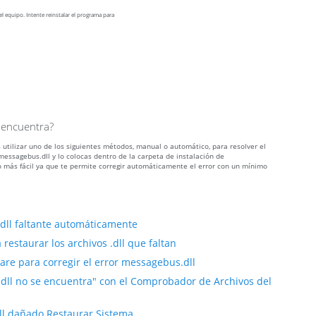
l equipo. Intente reinstalar el programa para
 encuentra?
 utilizar uno de los siguientes métodos, manual o automático, para resolver el
ssagebus.dll y lo colocas dentro de la carpeta de instalación de
 más fácil ya que te permite corregir automáticamente el error con un mínimo
.dll faltante automáticamente
restaurar los archivos .dll que faltan
re para corregir el error messagebus.dll
.dll no se encuentra" con el Comprobador de Archivos del
ll dañado Restaurar Sistema