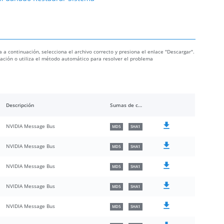
a a continuación, selecciona el archivo correcto y presiona el enlace "Descargar".
nuación o utiliza el método automático para resolver el problema
Descripción
Sumas de comprobación
NVIDIA Message Bus
MD5
SHA1
NVIDIA Message Bus
MD5
SHA1
NVIDIA Message Bus
MD5
SHA1
NVIDIA Message Bus
MD5
SHA1
NVIDIA Message Bus
MD5
SHA1