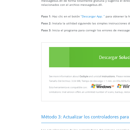
messagebus.dll de forma totalmente gratuita y sugerirá el dire
relacionados con el archivo messagebus.dll.
Paso 1:
Haz clic en el botón
“Descargar App. ”
para obtener la h
Paso 2:
Instala la utilidad siguiendo las simples instrucciones d
Paso 3:
Inicia el programa para corregir los errores de message
Descargar
Soluc
See more information about
Outbyte
and unistall
instrustions
. Please revi
Tamaño Del Archivo: 3.04 MB, Tiempo de descarga: < 1 min. on DSL/ADSL/C
Esta herramienta es compatible con:
Limitations: trial version offers an unlimited number of scans, backup, rest
Método 3: Actualizar los controladores para r