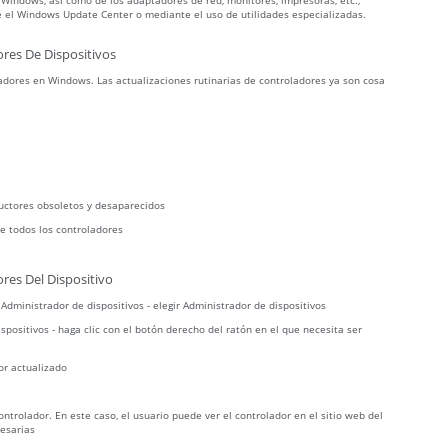
 Windows, así como de los adaptadores de red, monitores, impresoras, etc.,
 el Windows Update Center o mediante el uso de utilidades especializadas.
res De Dispositivos
dores en Windows. Las actualizaciones rutinarias de controladores ya son cosa
uctores obsoletos y desaparecidos
e todos los controladores
res Del Dispositivo
r Administrador de dispositivos - elegir Administrador de dispositivos
spositivos - haga clic con el botón derecho del ratón en el que necesita ser
or actualizado
trolador. En este caso, el usuario puede ver el controlador en el sitio web del
cesarias