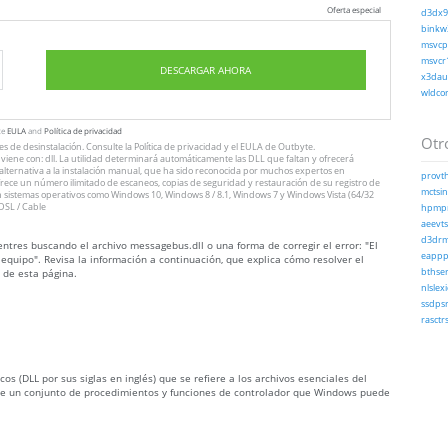
Oferta especial
d3dx9_
binkw3
msvcp1
msvcr1
DESCARGAR AHORA
x3daud
wldcor
te
EULA
and
Política de privacidad
Otro
nes
de desinstalación
. Consulte
la Política de privacidad
y el
EULA
de Outbyte.
iene con: dll. La utilidad determinará automáticamente las DLL que faltan y ofrecerá
n alternativa a la instalación manual, que ha sido reconocida por muchos expertos en
provth
ofrece un número ilimitado de escaneos, copias de seguridad y restauración de su registro de
mctsin
 sistemas operativos como Windows 10, Windows 8 / 8.1, Windows 7 y Windows Vista (64/32
DSL / Cable
hpmpr
aeevts.
d3drm.
ntres buscando el archivo messagebus.dll o una forma de corregir el error: "El
eapppr
equipo". Revisa la información a continuación, que explica cómo resolver el
 de esta página.
bthser
nlslex
ssdpsr
rasctrs
s (DLL por sus siglas en inglés) que se refiere a los archivos esenciales del
ene un conjunto de procedimientos y funciones de controlador que Windows puede