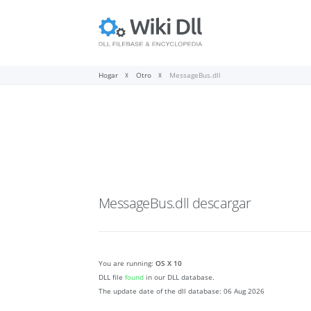
Hogar
Otro
MessageBus.dll
MessageBus.dll
descargar
You are running:
OS X 10
DLL file
found
in our DLL database.
The update date of the dll database:
06 Aug 2026