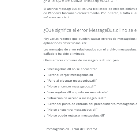
¿Para qué se utiliza MessageBus.dll?
El archivo MessageBus.dll es una biblioteca de enlaces dinám
de Windows funcionen correctamente. Por lo tanto, si falta el 
software asociado.
¿Qué significa el error MessageBus.dll no se 
Hay varias razones que pueden causar errores de messagebus.dl
aplicaciones defectuosas, etc.
Los mensajes de error relacionados con el archivo messagebus.
dañado o ha sido eliminado.
Otros errores comunes de messagebus.dll incluyen:
“messagebus.dll no se encuentra”
“Error al cargar messagebus.dll”
“Fallo al ejecutar messagebus.dll”
“No se encontró messagebus.dll”
“messagebus.dll no pudo ser encontrado”
“Infracción de acceso a messagebus.dll”
“Error del punto de entrada del procedimiento messagebus.d
“No se encuentra messagebus.dll”
“No se puede registrar messagebus.dll”
messagebus.dll - Error del Sistema