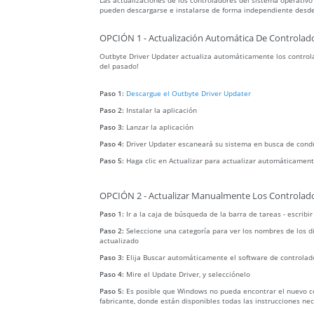
Las actualizaciones de los controladores del sistema operativo
pueden descargarse e instalarse de forma independiente desde
OPCIÓN 1 - Actualización Automática De Controlado
Outbyte Driver Updater actualiza automáticamente los controla
del pasado!
Paso 1:
Descargue el Outbyte Driver Updater
Paso 2:
Instalar la aplicación
Paso 3:
Lanzar la aplicación
Paso 4:
Driver Updater escaneará su sistema en busca de cond
Paso 5:
Haga clic en Actualizar para actualizar automáticament
OPCIÓN 2 - Actualizar Manualmente Los Controlado
Paso 1:
Ir a la caja de búsqueda de la barra de tareas - escribi
Paso 2:
Seleccione una categoría para ver los nombres de los di
actualizado
Paso 3:
Elija Buscar automáticamente el software de controlad
Paso 4:
Mire el Update Driver, y selecciónelo
Paso 5:
Es posible que Windows no pueda encontrar el nuevo con
fabricante, donde están disponibles todas las instrucciones ne