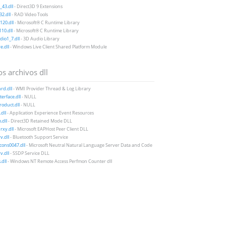
43.dll
- Direct3D 9 Extensions
2.dll
- RAD Video Tools
20.dll
- Microsoft® C Runtime Library
10.dll
- Microsoft® C Runtime Library
io1_7.dll
- 3D Audio Library
e.dll
- Windows Live Client Shared Platform Module
s archivos dll
rd.dll
- WMI Provider Thread & Log Library
terface.dll
- NULL
oduct.dll
- NULL
dll
- Application Experience Event Resources
dll
- Direct3D Retained Mode DLL
xy.dll
- Microsoft EAPHost Peer Client DLL
v.dll
- Bluetooth Support Service
icons0047.dll
- Microsoft Neutral Natural Language Server Data and Code
v.dll
- SSDP Service DLL
.dll
- Windows NT Remote Access Perfmon Counter dll