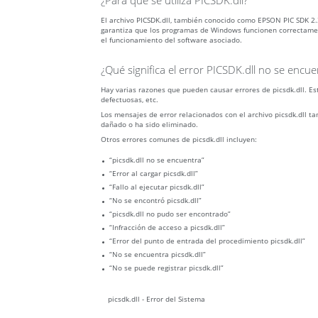
¿Para qué se utiliza PICSDK.dll?
El archivo PICSDK.dll, también conocido como EPSON PIC SDK 
garantiza que los programas de Windows funcionen correctamente
el funcionamiento del software asociado.
¿Qué significa el error PICSDK.dll no se encue
Hay varias razones que pueden causar errores de picsdk.dll. Es
defectuosas, etc.
Los mensajes de error relacionados con el archivo picsdk.dll t
dañado o ha sido eliminado.
Otros errores comunes de picsdk.dll incluyen:
“picsdk.dll no se encuentra”
“Error al cargar picsdk.dll”
“Fallo al ejecutar picsdk.dll”
“No se encontró picsdk.dll”
“picsdk.dll no pudo ser encontrado”
“Infracción de acceso a picsdk.dll”
“Error del punto de entrada del procedimiento picsdk.dll”
“No se encuentra picsdk.dll”
“No se puede registrar picsdk.dll”
picsdk.dll - Error del Sistema