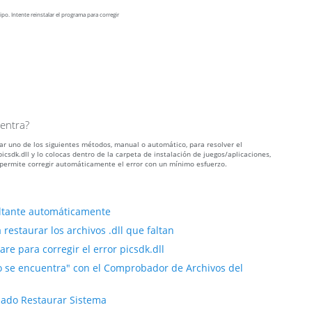
ipo. Intente reinstalar el programa para corregir
uentra?
izar uno de los siguientes métodos, manual o automático, para resolver el
sdk.dll y lo colocas dentro de la carpeta de instalación de juegos/aplicaciones,
permite corregir automáticamente el error con un mínimo esfuerzo.
faltante automáticamente
restaurar los archivos .dll que faltan
e para corregir el error picsdk.dll
no se encuentra" con el Comprobador de Archivos del
añado Restaurar Sistema