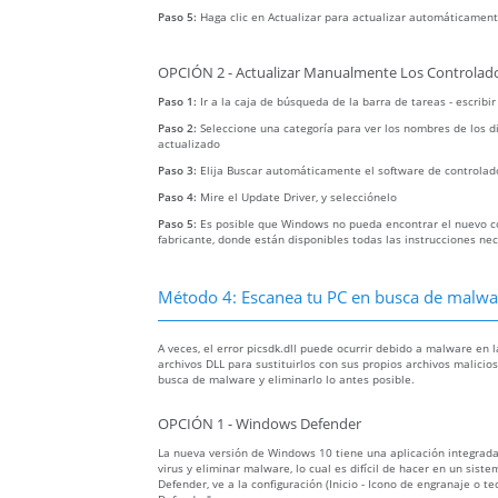
Paso 5:
Haga clic en Actualizar para actualizar automáticament
OPCIÓN 2 - Actualizar Manualmente Los Controlado
Paso 1:
Ir a la caja de búsqueda de la barra de tareas - escribi
Paso 2:
Seleccione una categoría para ver los nombres de los di
actualizado
Paso 3:
Elija Buscar automáticamente el software de controlad
Paso 4:
Mire el Update Driver, y selecciónelo
Paso 5:
Es posible que Windows no pueda encontrar el nuevo con
fabricante, donde están disponibles todas las instrucciones ne
Método 4: Escanea tu PC en busca de malware
A veces, el error picsdk.dll puede ocurrir debido a malware e
archivos DLL para sustituirlos con sus propios archivos malici
busca de malware y eliminarlo lo antes posible.
OPCIÓN 1 - Windows Defender
La nueva versión de Windows 10 tiene una aplicación integra
virus y eliminar malware, lo cual es difícil de hacer en un sis
Defender, ve a la configuración (Inicio - Icono de engranaje o te