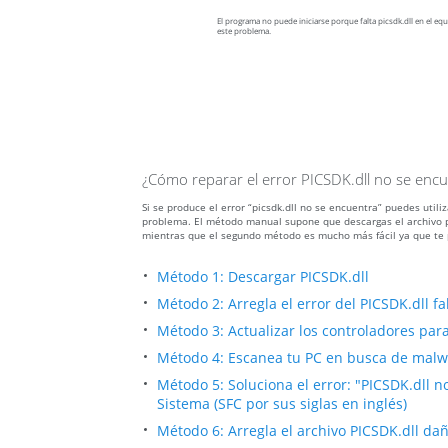
El programa no puede iniciarse porque falta picsdk.dll en el equ
este problema.
¿Cómo reparar el error PICSDK.dll no se enc
Si se produce el error “picsdk.dll no se encuentra” puedes util
problema. El método manual supone que descargas el archivo pic
mientras que el segundo método es mucho más fácil ya que te 
Método 1: Descargar PICSDK.dll
Método 2: Arregla el error del PICSDK.dll 
Método 3: Actualizar los controladores para 
Método 4: Escanea tu PC en busca de malwar
Método 5: Soluciona el error: "PICSDK.dll 
Sistema (SFC por sus siglas en inglés)
Método 6: Arregla el archivo PICSDK.dll d