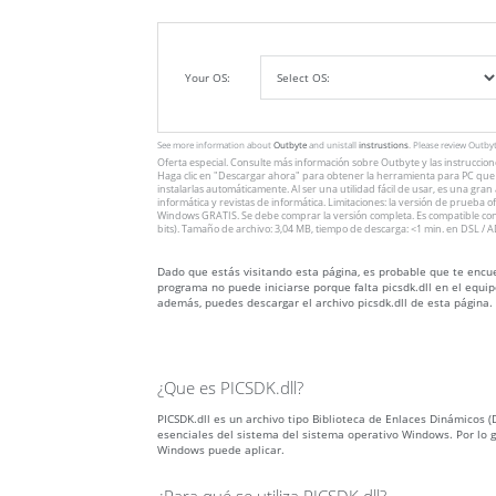
Your OS:
See more information about
Outbyte
and unistall
instrustions
. Please review Outby
Oferta especial. Consulte más información sobre
Outbyte
y las instruccio
Haga clic en
"Descargar ahora"
para obtener la herramienta para PC que v
instalarlas automáticamente. Al ser una utilidad fácil de usar, es una gra
informática y revistas de informática. Limitaciones: la versión de prueba 
Windows GRATIS. Se debe comprar la versión completa. Es compatible con
bits). Tamaño de archivo: 3,04 MB, tiempo de descarga: <1 min. en DSL / A
Dado que estás visitando esta página, es probable que te encuen
programa no puede iniciarse porque falta picsdk.dll en el equip
además, puedes descargar el archivo picsdk.dll de esta página.
¿Que es PICSDK.dll?
PICSDK.dll es un archivo tipo Biblioteca de Enlaces Dinámicos (DL
esenciales del sistema del sistema operativo Windows. Por lo 
Windows puede aplicar.