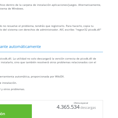
rchivo dentro de la carpeta de instalación aplicaciones/juegos. Alternativamente,
sistema de Windows.
ado no resuelve el problema, tendrás que registrarlo. Para hacerlo, copia tu
 del sistema con derechos de administrador. Allí, escribe: "regsvr32 picsdk.dll"
altante automáticamente
csdk.dll. La utilidad no solo descargará la versión correcta de picsdk.dll de
a instalarlo, sino que también resolverá otros problemas relacionados con el
erramienta automática, proporcionada por WikiDll.
e instalación.
ll y otros problemas.
Oferta especial
4.365.534
descargas
ión