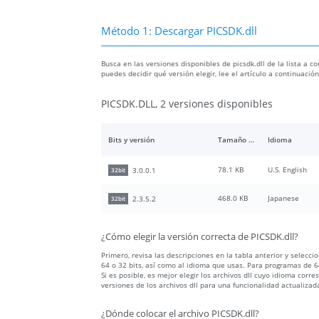
Método 1: Descargar PICSDK.dll
Busca en las versiones disponibles de picsdk.dll de la lista a co
puedes decidir qué versión elegir, lee el artículo a continuaci
PICSDK.DLL, 2 versiones disponibles
Bits y versión
Tamaño del archivo
Idioma
78.1 KB
U.S. English
3.0.0.1
32bit
468.0 KB
Japanese
2.3.5.2
32bit
¿Cómo elegir la versión correcta de PICSDK.dll?
Primero, revisa las descripciones en la tabla anterior y selecc
64 o 32 bits, así como al idioma que usas. Para programas de 64
Si es posible, es mejor elegir los archivos dll cuyo idioma c
versiones de los archivos dll para una funcionalidad actualizad
¿Dónde colocar el archivo PICSDK.dll?