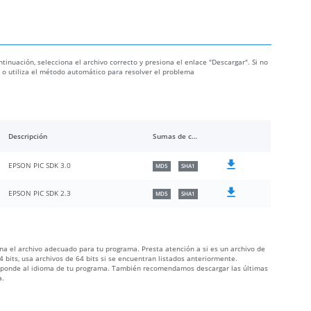
ntinuación, selecciona el archivo correcto y presiona el enlace "Descargar". Si no
ón o utiliza el método automático para resolver el problema
Descripción
Sumas de comprobación
EPSON PIC SDK 3.0
MD5
SHA1
EPSON PIC SDK 2.3
MD5
SHA1
iona el archivo adecuado para tu programa. Presta atención a si es un archivo de
 bits, usa archivos de 64 bits si se encuentran listados anteriormente.
orresponde al idioma de tu programa. También recomendamos descargar las últimas
a.