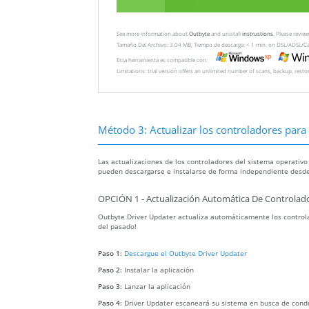
See more information about
Outbyte
and unistall
instrustions
. Please revi
Tamaño Del Archivo: 3.04 MB, Tiempo de descarga: < 1 min. on DSL/ADSL/C
Esta herramienta es compatible con:
Limitations: trial version offers an unlimited number of scans, backup, rest
Método 3: Actualizar los controladores para r
Las actualizaciones de los controladores del sistema operativo
pueden descargarse e instalarse de forma independiente desde
OPCIÓN 1 - Actualización Automática De Controlado
Outbyte Driver Updater actualiza automáticamente los controla
del pasado!
Paso 1:
Descargue el Outbyte Driver Updater
Paso 2:
Instalar la aplicación
Paso 3:
Lanzar la aplicación
Paso 4:
Driver Updater escaneará su sistema en busca de cond