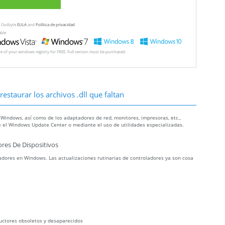
ew Outbyte
EULA
and
Política de privacidad
able
ore of your windows registry for FREE. Full version must be purchased.
estaurar los archivos .dll que faltan
 Windows, así como de los adaptadores de red, monitores, impresoras, etc.,
 el Windows Update Center o mediante el uso de utilidades especializadas.
res De Dispositivos
dores en Windows. Las actualizaciones rutinarias de controladores ya son cosa
uctores obsoletos y desaparecidos