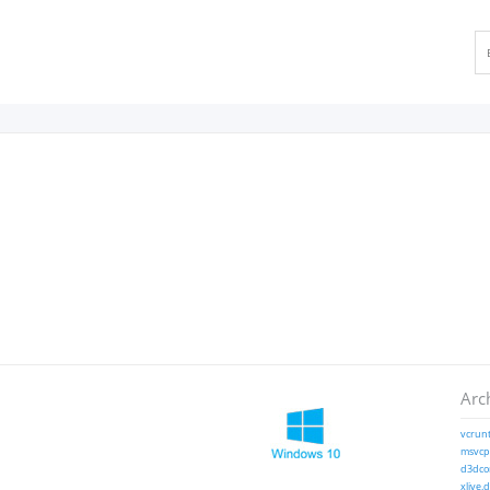
Arc
vcrunt
msvcp1
d3dcom
xlive.d