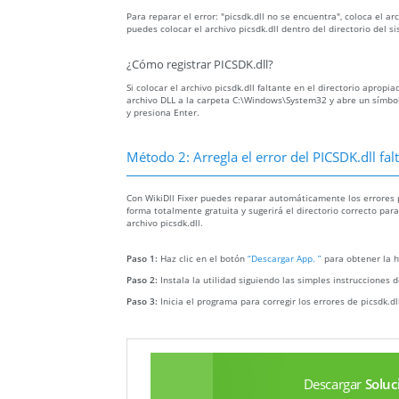
Para reparar el error: "picsdk.dll no se encuentra", coloca el a
puedes colocar el archivo picsdk.dll dentro del directorio del 
¿Cómo registrar PICSDK.dll?
Si colocar el archivo picsdk.dll faltante en el directorio apropi
archivo DLL a la carpeta C:\Windows\System32 y abre un símbolo
y presiona Enter.
Método 2: Arregla el error del PICSDK.dll f
Con WikiDll Fixer puedes reparar automáticamente los errores pi
forma totalmente gratuita y sugerirá el directorio correcto par
archivo picsdk.dll.
Paso 1:
Haz clic en el botón
“Descargar App. ”
para obtener la h
Paso 2:
Instala la utilidad siguiendo las simples instrucciones d
Paso 3:
Inicia el programa para corregir los errores de picsdk.d
Descargar
Soluc