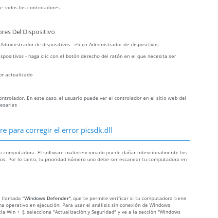
e todos los controladores
res Del Dispositivo
r Administrador de dispositivos - elegir Administrador de dispositivos
spositivos - haga clic con el botón derecho del ratón en el que necesita ser
or actualizado
trolador. En este caso, el usuario puede ver el controlador en el sitio web del
cesarias
 para corregir el error picsdk.dll
n la computadora. El software malintencionado puede dañar intencionalmente los
osos. Por lo tanto, tu prioridad número uno debe ser escanear tu computadora en
da llamada
"Windows Defender"
, que te permite verificar si tu computadora tiene
tema operativo en ejecución. Para usar el análisis sin conexión de Windows
cla Win + I), selecciona "Actualización y Seguridad" y ve a la sección "Windows