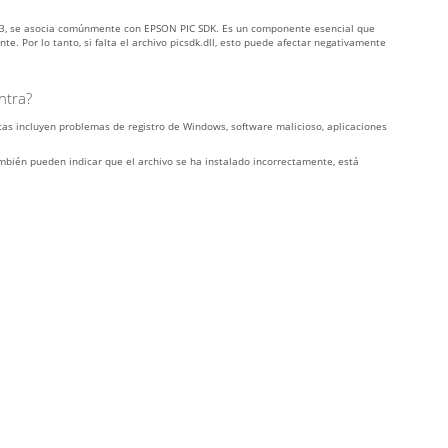
2.3, se asocia comúnmente con EPSON PIC SDK. Es un componente esencial que
. Por lo tanto, si falta el archivo picsdk.dll, esto puede afectar negativamente
ntra?
tas incluyen problemas de registro de Windows, software malicioso, aplicaciones
ambién pueden indicar que el archivo se ha instalado incorrectamente, está