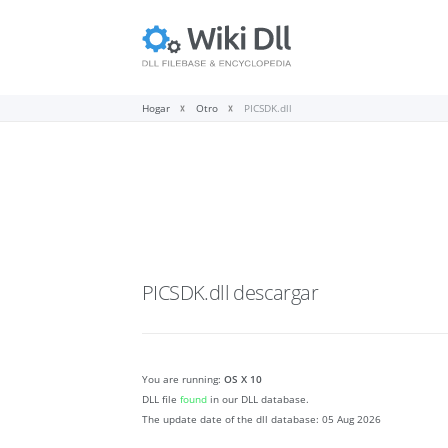
Hogar
Otro
PICSDK.dll
PICSDK.dll
descargar
You are running:
OS X 10
DLL file
found
in our DLL database.
The update date of the dll database:
05 Aug 2026