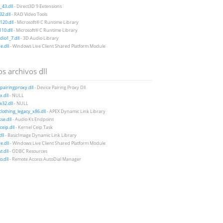
43.dll
- Direct3D 9 Extensions
2.dll
- RAD Video Tools
20.dll
- Microsoft® C Runtime Library
10.dll
- Microsoft® C Runtime Library
io1_7.dll
- 3D Audio Library
e.dll
- Windows Live Client Shared Platform Module
s archivos dll
pairingproxy.dll
- Device Pairing Proxy Dll
.dll
- NULL
32.dll
- NULL
lothing_legacy_x86.dll
- APEX Dynamic Link Library
se.dll
- Audio Ks Endpoint
ceip.dll
- Kernel Ceip Task
ll
- BasicImage Dynamic Link Library
e.dll
- Windows Live Client Shared Platform Module
t.dll
- ODBC Resources
o.dll
- Remote Access AutoDial Manager