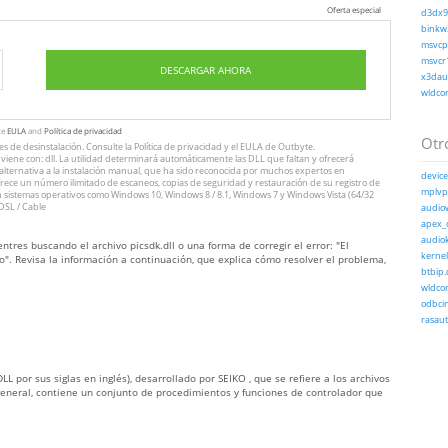
Oferta especial
d3dx9_
binkw3
msvcp1
msvcr1
DESCARGAR AHORA
x3daud
wldcor
te
EULA
and
Política de privacidad
Otro
nes
de desinstalación
. Consulte
la Política de privacidad
y el
EULA
de Outbyte.
iene con: dll. La utilidad determinará automáticamente las DLL que faltan y ofrecerá
n alternativa a la instalación manual, que ha sido reconocida por muchos expertos en
device
ofrece un número ilimitado de escaneos, copias de seguridad y restauración de su registro de
mplvpx
 sistemas operativos como Windows 10, Windows 8 / 8.1, Windows 7 y Windows Vista (64/32
DSL / Cable
audiow
apex_c
audiok
tres buscando el archivo picsdk.dll o una forma de corregir el error: "El
kernel
o". Revisa la información a continuación, que explica cómo resolver el problema,
btbip.d
wldcor
odbcin
rasaut
L por sus siglas en inglés), desarrollado por SEIKO , que se refiere a los archivos
general, contiene un conjunto de procedimientos y funciones de controlador que