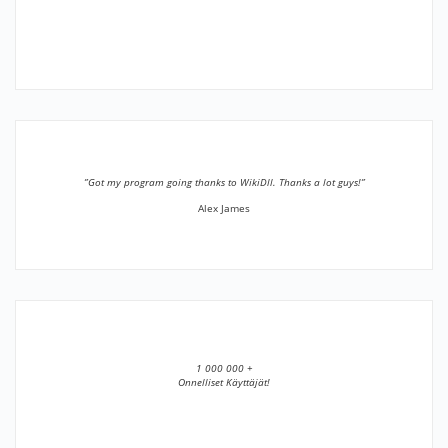
”Got my program going thanks to WikiDll. Thanks a lot guys!”
Alex James
1 000 000 +
Onnelliset Käyttäjät!