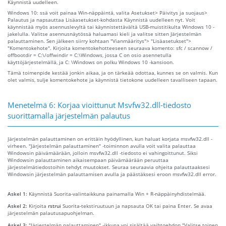
Käynnistä uudelleen.
Windows 10: ssä voit painaa Win-näppäintä, valita Asetukset> Päivitys ja suojaus>
Palautus ja napsauttaa Lisäasetukset-kohdasta Käynnistä uudelleen nyt. Voit
käynnistää myös asennuslevyltä tai käynnistettävältä USB-muistitikulta Windows 10 -
jakelulla. Valitse asennusnäytössä haluamasi kieli ja valitse sitten Järjestelmän
palauttaminen. Sen jälkeen siirry kohtaan "Vianmääritys"> "Lisäasetukset">
"Komentokehote". Kirjoita komentokehotteeseen seuraava komento: sfc / scannow /
offbootdir = C:\/offwindir = C:\Windows, jossa C on osio asennetulla
käyttöjärjestelmällä, ja C: \Windows on polku Windows 10 -kansioon.
Tämä toimenpide kestää jonkin aikaa, ja on tärkeää odottaa, kunnes se on valmis. Kun
olet valmis, sulje komentokehote ja käynnistä tietokone uudelleen tavalliseen tapaan.
Menetelmä 6: Korjaa vioittunut Msvfw32.dll-tiedosto
suorittamalla järjestelmän palautus
Järjestelmän palauttaminen on erittäin hyödyllinen, kun haluat korjata msvfw32.dll -
virheen. "Järjestelmän palauttaminen" -toiminnon avulla voit valita palauttaa
Windowsin päivämäärään, jolloin msvfw32.dll -tiedosto ei vahingoittunut. Siksi
Windowsin palauttaminen aikaisempaan päivämäärään peruuttaa
järjestelmätiedostoihin tehdyt muutokset. Seuraa seuraavia ohjeita palauttaaksesi
Windowsin järjestelmän palauttamisen avulla ja päästäksesi eroon msvfw32.dll error.
Askel 1:
Käynnistä Suorita-valintaikkuna painamalla Win + R-näppäinyhdistelmää.
Askel 2:
Kirjoita
rstrui
Suorita-tekstiruutuun ja napsauta OK tai paina Enter. Se avaa
järjestelmän palautusapuohjelman.
Askel 3:
"Järjestelmän palauttaminen" -ikkuna voi sisältää vaihtoehdon "Valitse toinen