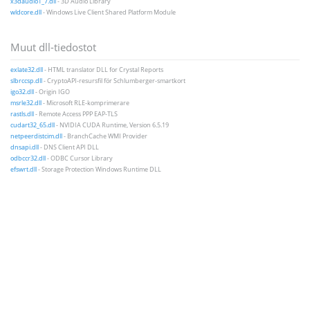
x3daudio1_7.dll
- 3D Audio Library
wldcore.dll
- Windows Live Client Shared Platform Module
Muut dll-tiedostot
exlate32.dll
- HTML translator DLL for Crystal Reports
slbrccsp.dll
- CryptoAPI-resursfil för Schlumberger-smartkort
igo32.dll
- Origin IGO
msrle32.dll
- Microsoft RLE-komprimerare
rastls.dll
- Remote Access PPP EAP-TLS
cudart32_65.dll
- NVIDIA CUDA Runtime, Version 6.5.19
netpeerdistcim.dll
- BranchCache WMI Provider
dnsapi.dll
- DNS Client API DLL
odbccr32.dll
- ODBC Cursor Library
efswrt.dll
- Storage Protection Windows Runtime DLL