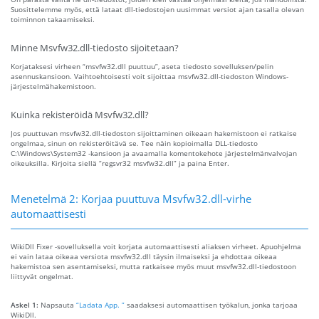
Suosittelemme myös, että lataat dll-tiedostojen uusimmat versiot ajan tasalla olevan
toiminnon takaamiseksi.
Minne Msvfw32.dll-tiedosto sijoitetaan?
Korjataksesi virheen “msvfw32.dll puuttuu”, aseta tiedosto sovelluksen/pelin
asennuskansioon. Vaihtoehtoisesti voit sijoittaa msvfw32.dll-tiedoston Windows-
järjestelmähakemistoon.
Kuinka rekisteröidä Msvfw32.dll?
Jos puuttuvan msvfw32.dll-tiedoston sijoittaminen oikeaan hakemistoon ei ratkaise
ongelmaa, sinun on rekisteröitävä se. Tee näin kopioimalla DLL-tiedosto
C:\Windows\System32 -kansioon ja avaamalla komentokehote järjestelmänvalvojan
oikeuksilla. Kirjoita siellä “regsvr32 msvfw32.dll” ja paina Enter.
Menetelmä 2: Korjaa puuttuva Msvfw32.dll-virhe
automaattisesti
WikiDll Fixer -sovelluksella voit korjata automaattisesti aliaksen virheet. Apuohjelma
ei vain lataa oikeaa versiota msvfw32.dll täysin ilmaiseksi ja ehdottaa oikeaa
hakemistoa sen asentamiseksi, mutta ratkaisee myös muut msvfw32.dll-tiedostoon
liittyvät ongelmat.
Askel 1:
Napsauta
“Ladata App. ”
saadaksesi automaattisen työkalun, jonka tarjoaa
WikiDll.