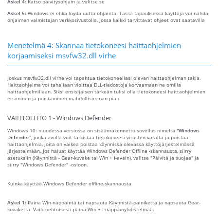
Askel 4:
Katso päivitysohjain ja valitse se
Askel 5:
Windows ei ehkä löydä uutta ohjainta. Tässä tapauksessa käyttäjä voi nähdä
ohjaimen valmistajan verkkosivustolla, jossa kaikki tarvittavat ohjeet ovat saatavilla
Menetelmä 4: Skannaa tietokoneesi haittaohjelmien
korjaamiseksi msvfw32.dll virhe
Joskus msvfw32.dll virhe voi tapahtua tietokoneellasi olevan haittaohjelman takia.
Haittaohjelma voi tahallaan vioittaa DLL-tiedostoja korvaamaan ne omilla
haittaohjelmillaan. Siksi ensisijaisen tärkeän tulisi olla tietokoneesi haittaohjelmien
etsiminen ja poistaminen mahdollisimman pian.
VAIHTOEHTO 1 - Windows Defender
Windows 10: n uudessa versiossa on sisäänrakennettu sovellus nimeltä
"Windows
Defender"
, jonka avulla voit tarkistaa tietokoneesi virusten varalta ja poistaa
haittaohjelmia, joita on vaikea poistaa käynnissä olevassa käyttöjärjestelmässä
järjestelmään. Jos haluat käyttää Windows Defender Offline -skannausta, siirry
asetuksiin (Käynnistä - Gear-kuvake tai Win + I-avain), valitse "Päivitä ja suojaa" ja
siirry "Windows Defender" -osioon.
Kuinka käyttää Windows Defender offline-skannausta
Askel 1:
Paina Win-näppäintä tai napsauta Käynnistä-painiketta ja napsauta Gear-
kuvaketta. Vaihtoehtoisesti paina Win + I-näppäinyhdistelmää.