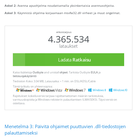
Askel 2:
Asenna apuohjelma noudattamalla yksinkertaisia ​​asennusohjeita.
Askel 3:
Käynnistä ohjelma korjaamaan msvfw32.dll virheet ja muut ongelmat.
erikoistarjous
4.365.534
lataukset
Ladata
Ratkaisu
Katso lisätietoja
Outbyte
and unistall
ohjeet
. Tarkista Outbyte
EULA
ja
tietosuojakäytäntö
Tiedoston Koko: 3.04 MB, Latausaika: < 1 min. on DSL/ADSL/Cable
Tämä työkalu on yhteensopiva:
Rajoitukset: kokeiluversio tarjoaa rajoittamattoman määrän tarkistuksia,
varmuuskopioita ja Windows-rekisterin palauttamisen ILMAISEKSI. Täysi versio on
ostettava.
Menetelmä 3: Päivitä ohjaimet puuttuvien .dll-tiedostojen
palauttamiseksi