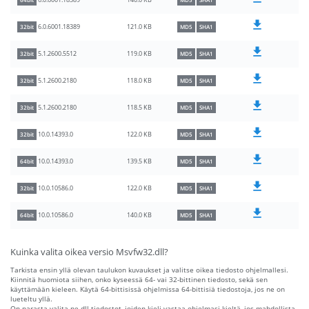
140.0 KB
6.0.6001.18389
64bit
MD5
SHA1
121.0 KB
6.0.6001.18389
32bit
MD5
SHA1
119.0 KB
5.1.2600.5512
32bit
MD5
SHA1
118.0 KB
5.1.2600.2180
32bit
MD5
SHA1
118.5 KB
5.1.2600.2180
32bit
MD5
SHA1
122.0 KB
10.0.14393.0
32bit
MD5
SHA1
139.5 KB
10.0.14393.0
64bit
MD5
SHA1
122.0 KB
10.0.10586.0
32bit
MD5
SHA1
140.0 KB
10.0.10586.0
64bit
MD5
SHA1
Kuinka valita oikea versio Msvfw32.dll?
Tarkista ensin yllä olevan taulukon kuvaukset ja valitse oikea tiedosto ohjelmallesi.
Kiinnitä huomiota siihen, onko kyseessä 64- vai 32-bittinen tiedosto, sekä sen
käyttämään kieleen. Käytä 64-bittisissä ohjelmissa 64-bittisiä tiedostoja, jos ne on
lueteltu yllä.
On parasta valita ne dll-tiedostot, joiden kieli vastaa ohjelmasi kieltä, jos mahdollista.