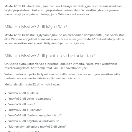
Msvfw32.dll DLL-tiedosto (Dynamic Link Library): kehitetty_millä viitataan Windows-
käyttöjärjestelmän tärkeisiin järjestelmätiedostoihin. Se sisältää yleensä joukon
menettelyjä ja ohjaintoimintoja, joita Windows voi soveltaa.
Mikä on Msvfw32.dll käytetään?
Msvfw32.dll-tiedosto: is_dynamic_link. Se on olennainen komponentti, joka varmistaa,
että Windows-ohjelmat toimivat oikein. Näin ollen, jos msvfw32.dll-tiedosto puuttuu,
se voi vaikuttaa kielteisesti liittyvän ohjelmiston työhön.
Mikä on Msvfw32.dll puuttuu virhe tarkoittaa?
On useita syitä, jotka voivat aiheuttaa: aliaksen virheitä. Näitä ovat Windowsin
rekisteriongelmat, haittaohjelmat, vialliset sovellukset jne.
Virheilmoitukset, jotka liittyvät msvfw32.dll-tiedostoon, voivat myös osoittaa, että
tiedosto on asennettu väärin, vioittunut tai poistettu.
Muita yleisiä msvfw32.dll virheitä ovat:
“msvfw32.dll puuttuu”
“msvfw32.dll virhe ladattaessa”
“msvfw32.dll crash”
“msvfw32.dll ei löytynyt”
“msvfw32.dll löytäminen epäonnistui”
“msvfw32.dll Käyttöoikeusrikkomus”
“Menettelyn alkupiste msvfw32.dll virhe”