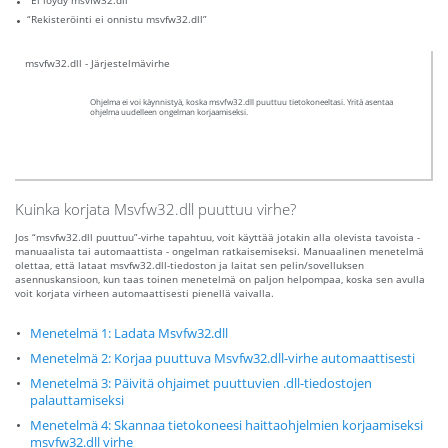
“Ei löydy msvfw32.dll”
“Rekisteröinti ei onnistu msvfw32.dll”
msvfw32.dll - Järjestelmävirhe
Ohjelma ei voi käynnistyä, koska msvfw32.dll puuttuu tietokoneeltasi. Yritä asentaa
ohjelma uudelleen ongelman korjaamiseksi.
Kuinka korjata Msvfw32.dll puuttuu virhe?
Jos “msvfw32.dll puuttuu”-virhe tapahtuu, voit käyttää jotakin alla olevista tavoista -
manuaalista tai automaattista - ongelman ratkaisemiseksi. Manuaalinen menetelmä
olettaa, että lataat msvfw32.dll-tiedoston ja laitat sen pelin/sovelluksen
asennuskansioon, kun taas toinen menetelmä on paljon helpompaa, koska sen avulla
voit korjata virheen automaattisesti pienellä vaivalla.
Menetelmä 1: Ladata Msvfw32.dll
Menetelmä 2: Korjaa puuttuva Msvfw32.dll-virhe automaattisesti
Menetelmä 3: Päivitä ohjaimet puuttuvien .dll-tiedostojen
palauttamiseksi
Menetelmä 4: Skannaa tietokoneesi haittaohjelmien korjaamiseksi
msvfw32.dll virhe