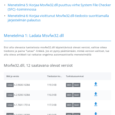
Menetelmä 5: Korjaa Msvfw32.dll puuttuu virhe System File Checker
(SFC) -toiminnossa
Menetelmä 6: Korjaa vioittunut Msvfw32.dll-tiedosto suorittamalla
järjestelmän palautus
Menetelmä 1: Ladata Msvfw32.dll
Etsi alla olevasta luettelosta msvfw32.dll käytettävissä olevat versiot, valitse oikea
tiedosto ja paina "Lataa" -linkkiä. Jos et pysty päättämään, minkä version valitset, lue
alla oleva artikkeli tai ratkaise ongelma automaattisella menetelmällä
Msvfw32.dll, 12 saatavana olevat versiot
Bitit ja versio
Tiedoston koko
Tarkistussummat
119.5 KB
6.3.9600.16384
32bit
MD5
SHA1
116.0 KB
6.2.9200.16384
32bit
MD5
SHA1
117.5 KB
6.1.7601.17514
32bit
MD5
SHA1