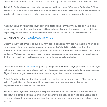
Askel 2:
Valitse Päivitä ja suojaus -vaihtoehto ja siirry Windows Defender -osioon.
Askel 3:
Defender-asetusten alaosassa on valintaruutu "Windows Defender Offline
scan". Aloita se napsauttamalla "Skannaa nyt". Huomaa, että sinun on tallennettava
kaikki tallentamattomat tiedot ennen tietokoneen uudelleenkäynnistämistä.
Napsautettuaan "Skannaa nyt" burtonia tietokone käynnistyy uudelleen ja alkaa
automaattisesti etsiä viruksia ja haittaohjelmia. Tarkistuksen päätyttyä tietokone
käynnistyy uudelleen, ja ilmoituksissa näet raportin valmiista tarkistuksesta.
VAIHTOEHTO 2 -
Outbyte Antivirus
Outbyte-tuotteet ovat yksi suosituimmista ja tehokkaimmista haittaohjelmien ja ei-
toivottujen ohjelmien torjunnassa, ja ne ovat hyödyllisiä, vaikka sinulla olisi
korkealaatuinen kolmannen osapuolen virustorjuntaohjelma asennettuna. Skannaus
uudessa Malwarebytes-versiossa voidaan suorittaa reaaliajassa ja manuaalisesti.
Aloita manuaalinen tarkistus noudattamalla seuraavia vaiheita:
Askel 1:
Käynnistä
Outbyte
-ohjelma ja napsauta
Skannaa nyt
-painiketta. Voit myös
valita Skannaus-vaihtoehdon ohjelman ikkunan vasemmalta puolelta ja napsauttaa
Täysi skannaus
. Järjestelmä alkaa skannata ja näet skannaustulokset.
Askel 2:
Valitse kohteet, jotka haluat asettaa karanteeniin, ja paina “Karanteeni
valittu” -painiketta. Karanteeniin asetettaessa sinua saatetaan kehottaa
käynnistämään tietokone uudelleen.
Askel 3:
Kun ohjelma on käynnistetty uudelleen, voit poistaa kaikki karanteeniin
asetetut objektit siirtymällä ohjelman asianmukaiseen osioon tai palauttaa osan
niistä, jos kävi ilmi, että ohjelmistosi karanteeniin asettamisen jälkeen alkoi toimia
väärin.