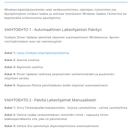
Windows-käyttöjärjestelmän sekä verkkosovittimien, näyttöjen, tulostimien jne.
Ajuripäivitykset voidaan ladata ja asentaa itsenäisesti Windows Update Centeristä tai
käyttämällä erikoistuneita apuohjelmia.
VAIHTOEHTO 1 - Automaattinen Laiteohjainten Päivitys
Outbyte Driver Updater päivittää ohjaimet automaattisesti Windowsissa. Ajurien
rutiinipäivitykset ovat nyt menneisyyttä!
Askel 1:
Lataa Outbyte-ohjainpäivitysohjelma
Askel 2:
Asenna sovellus
Askel 3:
Käynnistä sovellus
Askel 4:
Driver Updater tarkistaa järjestelmäsi vanhentuneiden ja puuttuvien
ohjainten varalta
Askel 5:
Napsauta Päivitä päivittääksesi kaikki ohjaimet automaattisesti
VAIHTOEHTO 2 - Päivitä Laiteohjaimet Manuaalisesti
Askel 1:
Siirry Tehtäväpalkki-hakukenttään - kirjoita Laitehallinta - valitse Laitehallinta
Askel 2:
Valitse luokka tarkastellaksesi laitteiden nimiä - napsauta hiiren
kakkospainikkeella sitä, joka on päivitettävä
Askel 3:
Valitse Etsi päivitettyä ohjainohjelmistoa automaattisesti