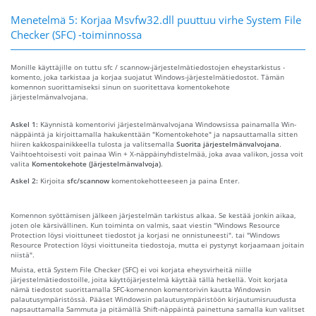
Menetelmä 5: Korjaa Msvfw32.dll puuttuu virhe System File
Checker (SFC) -toiminnossa
Monille käyttäjille on tuttu sfc / scannow-järjestelmätiedostojen eheystarkistus -
komento, joka tarkistaa ja korjaa suojatut Windows-järjestelmätiedostot. Tämän
komennon suorittamiseksi sinun on suoritettava komentokehote
järjestelmänvalvojana.
Askel 1:
Käynnistä komentorivi järjestelmänvalvojana Windowsissa painamalla Win-
näppäintä ja kirjoittamalla hakukenttään "Komentokehote" ja napsauttamalla sitten
hiiren kakkospainikkeella tulosta ja valitsemalla
Suorita järjestelmänvalvojana
.
Vaihtoehtoisesti voit painaa Win + X-näppäinyhdistelmää, joka avaa valikon, jossa voit
valita
Komentokehote (Järjestelmänvalvoja)
.
Askel 2:
Kirjoita
sfc/scannow
komentokehotteeseen ja paina Enter.
Komennon syöttämisen jälkeen järjestelmän tarkistus alkaa. Se kestää jonkin aikaa,
joten ole kärsivällinen. Kun toiminta on valmis, saat viestin "Windows Resource
Protection löysi vioittuneet tiedostot ja korjasi ne onnistuneesti". tai "Windows
Resource Protection löysi vioittuneita tiedostoja, mutta ei pystynyt korjaamaan joitain
niistä".
Muista, että System File Checker (SFC) ei voi korjata eheysvirheitä niille
järjestelmätiedostoille, joita käyttöjärjestelmä käyttää tällä hetkellä. Voit korjata
nämä tiedostot suorittamalla SFC-komennon komentorivin kautta Windowsin
palautusympäristössä. Pääset Windowsin palautusympäristöön kirjautumisruudusta
napsauttamalla Sammuta ja pitämällä Shift-näppäintä painettuna samalla kun valitset