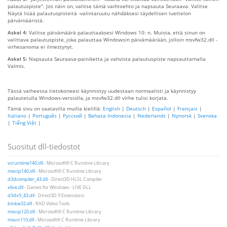
palautuspiste". Jos näin on, valitse tämä vaihtoehto ja napsauta Seuraava. Valitse
Näytä lisää palautuspisteitä -valintaruutu nähdäksesi täydellisen luettelon
päivämääristä.
Askel 4:
Valitse päivämäärä palauttaaksesi Windows 10: n. Muista, että sinun on
valittava palautuspiste, joka palauttaa Windowsin päivämäärään, jolloin msvfw32.dll -
virhesanoma ei ilmestynyt.
Askel 5:
Napsauta Seuraava-painiketta ja vahvista palautuspiste napsauttamalla
Valmis.
Tässä vaiheessa tietokoneesi käynnistyy uudestaan ​​normaalisti ja käynnistyy
palautetulla Windows-versiolla, ja msvfw32.dll virhe tulisi korjata.
Tämä sivu on saatavilla muilla kielillä:
English
|
Deutsch
|
Español
|
Français
|
Italiano
|
Português
|
Русский
|
Bahasa Indonesia
|
Nederlands
|
Nynorsk
|
Svenska
|
Tiếng Việt
|
Suositut dll-tiedostot
vcruntime140.dll
- Microsoft® C Runtime Library
msvcp140.dll
- Microsoft® C Runtime Library
d3dcompiler_43.dll
- Direct3D HLSL Compiler
xlive.dll
- Games for Windows - LIVE DLL
d3dx9_43.dll
- Direct3D 9 Extensions
binkw32.dll
- RAD Video Tools
msvcp120.dll
- Microsoft® C Runtime Library
msvcr110.dll
- Microsoft® C Runtime Library