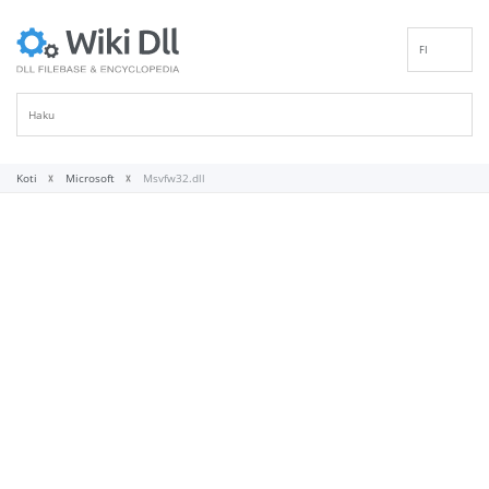
FI
EN
DE
ES
FR
Koti
Microsoft
Msvfw32.dll
IT
PT
RU
ID
NL
NN
SV
VI