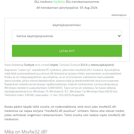
DLL-tiedosto
löydetty
DLL-tietokannastamme.
dll-tietokannan päivityspäivä:
05 Aug 2026
erikoistarjous
käyttöjärjestelmäsi:
LATAA NYT
Katso lisätietoja
Outbyte
and unistall
ohjeet
. Tarkista Outbyte
EULA
ja
tietosuojakäytäntö
Napsauta
"Lataa nyt"
saadaksesi PC-työkalun, joka tulee msvfw32.dll n mukana. Apuohjelma
määrittää automaattisesti puuttuvat dll-tiedostot ja tarjoaa niiden asentamisen automaattisesti.
Koska se on helppokäyttöinen apuohjelma, se on erinomainen vaihtoehto manuaaliselle
asennukselle, jonka monet tietotekniikan asiantuntijat ja tietokonelehdet ovat tunnustaneet.
Rajoitukset: kokeiluversio tarjoaa rajoittamattoman määrän tarkistuksia, varmuuskopioita ja
Windows-rekisterin palauttamisen ILMAISEKSI. Täysi versio on ostettava. Se tukee sellaisia ​​
käyttöjärjestelmiä kuin Windows 10, Windows 8 / 8.1, Windows 7 ja Windows Vista (64/32 bit).
Tiedoston koko: 3,04 Mt, Latausaika: <1 min. DSL/ADSL/kaapelilla
Koska päätit käydä tällä sivulla, on todennäköistä, että etsit joko msvfw32.dll-
tiedostoa tai tapaa korjata "msvfw32.dll puuttuu" -virheen. Katso alla olevat tiedot,
jotka selittävät ongelman ratkaisemisen. Tältä sivulta voit ladata myös msvfw32.dll-
tiedoston.
Mikä on Msvfw32.dll?