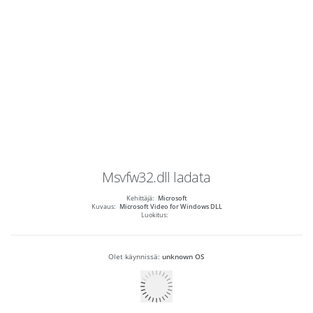
Msvfw32.dll
ladata
Kehittäjä:
Microsoft
Kuvaus:
Microsoft Video for Windows DLL
Luokitus:
Olet käynnissä:
unknown OS