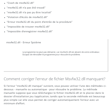
“Crash de msvfw32.dll”
“msvfw32.dll n'a pas été trouvé”
“msvfw32.dll n'a pas pu être localisé”
“Violation d'Accès de msvfw32.dll”
“Erreur msvfw32.dll du point d'entrée de la procédure”
“Impossible de trouver msvfw32.dll”
“Impossible d'enregistrer msvfw32.dll”
msvfw32.dll - Erreur Système
Le programme ne peut pas démarrer, car msvfw32.dll est absent de votre ordinateur.
Essayez de réinstaller le programme pour résoudre le problème.
Comment corriger l'erreur de fichier Msvfw32.dll manquant?
Si l'erreur “msvfw32.dll manque” survient, vous pouvez utiliser l'une des méthodes ci-
dessous - manuelle ou automatique - pour résoudre le problème. La méthode
manuelle suppose que vous téléchargiez le fichier msvfw32.dll et le placiez dans le
dossier d'installation jeu /application, tandis que la seconde méthode est beaucoup
plus simple car elle vous permet de corriger automatiquement l'erreur avec un
minimum d'effort.