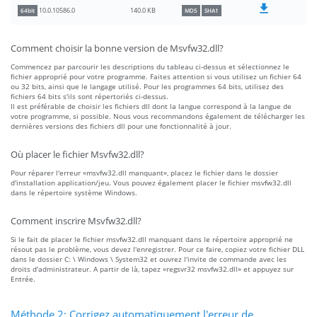
140.0 KB
10.0.10586.0
64bit
MD5
SHA1
Comment choisir la bonne version de Msvfw32.dll?
Commencez par parcourir les descriptions du tableau ci-dessus et sélectionnez le
fichier approprié pour votre programme. Faites attention si vous utilisez un fichier 64
ou 32 bits, ainsi que le langage utilisé. Pour les programmes 64 bits, utilisez des
fichiers 64 bits s'ils sont répertoriés ci-dessus.
Il est préférable de choisir les fichiers dll dont la langue correspond à la langue de
votre programme, si possible. Nous vous recommandons également de télécharger les
dernières versions des fichiers dll pour une fonctionnalité à jour.
Où placer le fichier Msvfw32.dll?
Pour réparer l'erreur «msvfw32.dll manquant», placez le fichier dans le dossier
d'installation application/jeu. Vous pouvez également placer le fichier msvfw32.dll
dans le répertoire système Windows.
Comment inscrire Msvfw32.dll?
Si le fait de placer le fichier msvfw32.dll manquant dans le répertoire approprié ne
résout pas le problème, vous devez l'enregistrer. Pour ce faire, copiez votre fichier DLL
dans le dossier C: \ Windows \ System32 et ouvrez l'invite de commande avec les
droits d'administrateur. A partir de là, tapez «regsvr32 msvfw32.dll» et appuyez sur
Entrée.
Méthode 2: Corrigez automatiquement l'erreur de