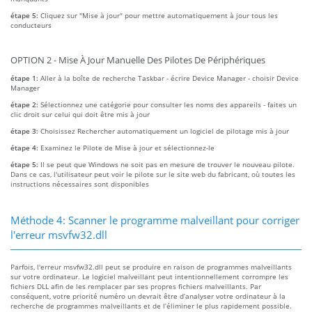
étape 5:
Cliquez sur "Mise à jour" pour mettre automatiquement à jour tous les
conducteurs
OPTION 2 - Mise À Jour Manuelle Des Pilotes De Périphériques
étape 1:
Aller à la boîte de recherche Taskbar - écrire Device Manager - choisir Device
Manager
étape 2:
Sélectionnez une catégorie pour consulter les noms des appareils - faites un
clic droit sur celui qui doit être mis à jour
étape 3:
Choisissez Rechercher automatiquement un logiciel de pilotage mis à jour
étape 4:
Examinez le Pilote de Mise à jour et sélectionnez-le
étape 5:
Il se peut que Windows ne soit pas en mesure de trouver le nouveau pilote.
Dans ce cas, l'utilisateur peut voir le pilote sur le site web du fabricant, où toutes les
instructions nécessaires sont disponibles
Méthode 4: Scanner le programme malveillant pour corriger
l'erreur msvfw32.dll
Parfois, l'erreur msvfw32.dll peut se produire en raison de programmes malveillants
sur votre ordinateur. Le logiciel malveillant peut intentionnellement corrompre les
fichiers DLL afin de les remplacer par ses propres fichiers malveillants. Par
conséquent, votre priorité numéro un devrait être d’analyser votre ordinateur à la
recherche de programmes malveillants et de l’éliminer le plus rapidement possible.