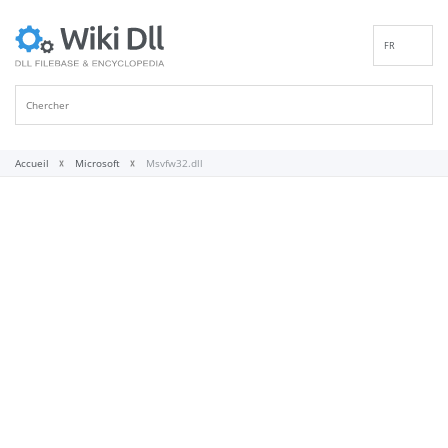
FR
EN
DE
ES
IT
Accueil
Microsoft
Msvfw32.dll
PT
RU
ID
NL
NN
SV
VI
FI