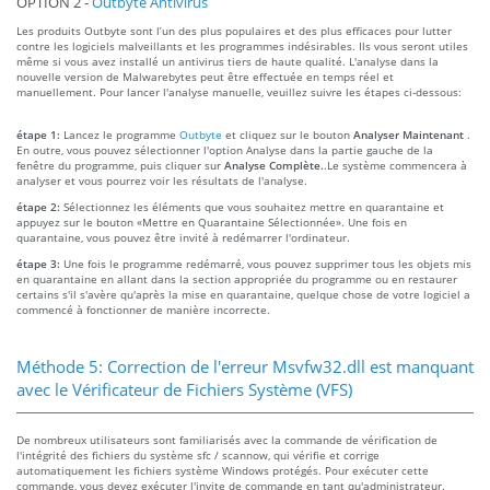
OPTION 2 -
Outbyte Antivirus
Les produits Outbyte sont l’un des plus populaires et des plus efficaces pour lutter
contre les logiciels malveillants et les programmes indésirables. Ils vous seront utiles
même si vous avez installé un antivirus tiers de haute qualité. L'analyse dans la
nouvelle version de Malwarebytes peut être effectuée en temps réel et
manuellement. Pour lancer l'analyse manuelle, veuillez suivre les étapes ci-dessous:
étape 1:
Lancez le programme
Outbyte
et cliquez sur le bouton
Analyser Maintenant
.
En outre, vous pouvez sélectionner l'option Analyse dans la partie gauche de la
fenêtre du programme, puis cliquer sur
Analyse Complète.
.Le système commencera à
analyser et vous pourrez voir les résultats de l'analyse.
étape 2:
Sélectionnez les éléments que vous souhaitez mettre en quarantaine et
appuyez sur le bouton «Mettre en Quarantaine Sélectionnée». Une fois en
quarantaine, vous pouvez être invité à redémarrer l'ordinateur.
étape 3:
Une fois le programme redémarré, vous pouvez supprimer tous les objets mis
en quarantaine en allant dans la section appropriée du programme ou en restaurer
certains s'il s'avère qu'après la mise en quarantaine, quelque chose de votre logiciel a
commencé à fonctionner de manière incorrecte.
Méthode 5: Correction de l'erreur Msvfw32.dll est manquant
avec le Vérificateur de Fichiers Système (VFS)
De nombreux utilisateurs sont familiarisés avec la commande de vérification de
l'intégrité des fichiers du système sfc / scannow, qui vérifie et corrige
automatiquement les fichiers système Windows protégés. Pour exécuter cette
commande, vous devez exécuter l'invite de commande en tant qu'administrateur.