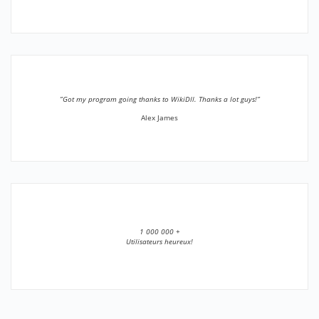
”Got my program going thanks to WikiDll. Thanks a lot guys!”
Alex James
1 000 000 +
Utilisateurs heureux!