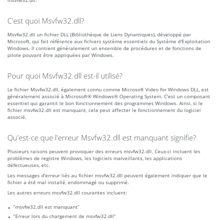
msvfw32.dll.
C'est quoi Msvfw32.dll?
Msvfw32.dll un fichier DLL (Bibliothèque de Liens Dynamiques), développé par
Microsoft, qui fait référence aux fichiers système essentiels du Système d'Exploitation
Windows. Il contient généralement un ensemble de procédures et de fonctions de
pilote pouvant être appliquées par Windows.
Pour quoi Msvfw32.dll est-il utilisé?
Le fichier Msvfw32.dll, également connu comme Microsoft Video for Windows DLL, est
généralement associé à Microsoft® Windows® Operating System. C'est un composant
essentiel qui garantit le bon fonctionnement des programmes Windows. Ainsi, si le
fichier msvfw32.dll est manquant, cela peut affecter le fonctionnement du logiciel
associé.
Qu'est-ce que l'erreur Msvfw32.dll est manquant signifie?
Plusieurs raisons peuvent provoquer des erreurs msvfw32.dll. Ceux-ci incluent les
problèmes de registre Windows, les logiciels malveillants, les applications
défectueuses, etc.
Les messages d'erreur liés au fichier msvfw32.dll peuvent également indiquer que le
fichier a été mal installé, endommagé ou supprimé.
Les autres erreurs msvfw32.dll courantes incluent:
“msvfw32.dll est manquant”
“Erreur lors du chargement de msvfw32.dll”