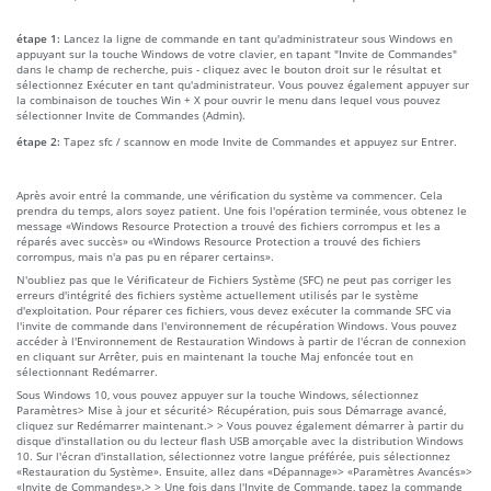
étape 1:
Lancez la ligne de commande en tant qu'administrateur sous Windows en
appuyant sur la touche Windows de votre clavier, en tapant "Invite de Commandes"
dans le champ de recherche, puis - cliquez avec le bouton droit sur le résultat et
sélectionnez Exécuter en tant qu'administrateur. Vous pouvez également appuyer sur
la combinaison de touches Win + X pour ouvrir le menu dans lequel vous pouvez
sélectionner Invite de Commandes (Admin).
étape 2:
Tapez sfc / scannow en mode Invite de Commandes et appuyez sur Entrer.
Après avoir entré la commande, une vérification du système va commencer. Cela
prendra du temps, alors soyez patient. Une fois l'opération terminée, vous obtenez le
message «Windows Resource Protection a trouvé des fichiers corrompus et les a
réparés avec succès» ou «Windows Resource Protection a trouvé des fichiers
corrompus, mais n'a pas pu en réparer certains».
N'oubliez pas que le Vérificateur de Fichiers Système (SFC) ne peut pas corriger les
erreurs d'intégrité des fichiers système actuellement utilisés par le système
d'exploitation. Pour réparer ces fichiers, vous devez exécuter la commande SFC via
l'invite de commande dans l'environnement de récupération Windows. Vous pouvez
accéder à l'Environnement de Restauration Windows à partir de l'écran de connexion
en cliquant sur Arrêter, puis en maintenant la touche Maj enfoncée tout en
sélectionnant Redémarrer.
Sous Windows 10, vous pouvez appuyer sur la touche Windows, sélectionnez
Paramètres> Mise à jour et sécurité> Récupération, puis sous Démarrage avancé,
cliquez sur Redémarrer maintenant.> > Vous pouvez également démarrer à partir du
disque d'installation ou du lecteur flash USB amorçable avec la distribution Windows
10. Sur l'écran d'installation, sélectionnez votre langue préférée, puis sélectionnez
«Restauration du Système». Ensuite, allez dans «Dépannage»> «Paramètres Avancés»>
«Invite de Commandes».> > Une fois dans l'Invite de Commande, tapez la commande