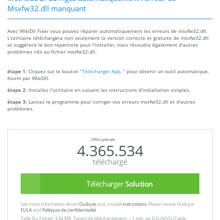
Msvfw32.dll manquant
Avec WikiDll Fixer vous pouvez réparer automatiquement les erreurs de msvfw32.dll.
L'utilitaire téléchargera non seulement la version correcte et gratuite de msvfw32.dll
et suggérera le bon répertoire pour l'installer, mais résoudra également d'autres
problèmes liés au fichier msvfw32.dll.
étape 1:
Cliquez sur le bouton
“Télécharger App. ”
pour obtenir un outil automatique,
fourni par WikiDll.
étape 2:
Installez l'utilitaire en suivant les instructions d'installation simples.
étape 3:
Lancez le programme pour corriger vos erreurs msvfw32.dll et d'autres
problèmes.
Offre spéciale
4.365.534
téléchargé
Télécharger
Solution
See more information about
Outbyte
and unistall
instrustions
. Please review Outbyte
EULA
and
Politique de confidentialité
Taille Du Fichier: 3.04 MB, Temps de téléchargement: < 1 min. on DSL/ADSL/Cable