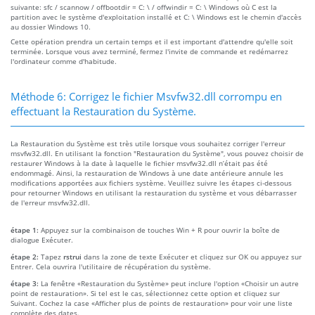
suivante: sfc / scannow / offbootdir = C: \ / offwindir = C: \ Windows où C est la
partition avec le système d'exploitation installé et C: \ Windows est le chemin d'accès
au dossier Windows 10.
Cette opération prendra un certain temps et il est important d'attendre qu'elle soit
terminée. Lorsque vous avez terminé, fermez l'invite de commande et redémarrez
l'ordinateur comme d'habitude.
Méthode 6: Corrigez le fichier Msvfw32.dll corrompu en
effectuant la Restauration du Système.
La Restauration du Système est très utile lorsque vous souhaitez corriger l'erreur
msvfw32.dll. En utilisant la fonction "Restauration du Système", vous pouvez choisir de
restaurer Windows à la date à laquelle le fichier msvfw32.dll n’était pas été
endommagé. Ainsi, la restauration de Windows à une date antérieure annule les
modifications apportées aux fichiers système. Veuillez suivre les étapes ci-dessous
pour retourner Windows en utilisant la restauration du système et vous débarrasser
de l'erreur msvfw32.dll.
étape 1:
Appuyez sur la combinaison de touches Win + R pour ouvrir la boîte de
dialogue Exécuter.
étape 2:
Tapez
rstrui
dans la zone de texte Exécuter et cliquez sur OK ou appuyez sur
Entrer. Cela ouvrira l'utilitaire de récupération du système.
étape 3:
La fenêtre «Restauration du Système» peut inclure l'option «Choisir un autre
point de restauration». Si tel est le cas, sélectionnez cette option et cliquez sur
Suivant. Cochez la case «Afficher plus de points de restauration» pour voir une liste
complète des dates.