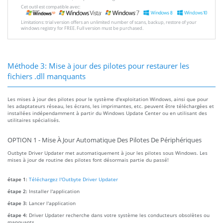
Cet outil est compatible avec:
Limitations: trial version offers an unlimited number of scans, backup, restore of your
windows registry for FREE. Full version must be purchased.
Méthode 3: Mise à jour des pilotes pour restaurer les
fichiers .dll manquants
Les mises à jour des pilotes pour le système d'exploitation Windows, ainsi que pour
les adaptateurs réseau, les écrans, les imprimantes, etc. peuvent être téléchargées et
installées indépendamment à partir du Windows Update Center ou en utilisant des
utilitaires spécialisés.
OPTION 1 - Mise À Jour Automatique Des Pilotes De Périphériques
Outbyte Driver Updater met automatiquement à jour les pilotes sous Windows. Les
mises à jour de routine des pilotes font désormais partie du passé!
étape 1:
Téléchargez l'Outbyte Driver Updater
étape 2:
Installer l'application
étape 3:
Lancer l'application
étape 4:
Driver Updater recherche dans votre système les conducteurs obsolètes ou
manquants