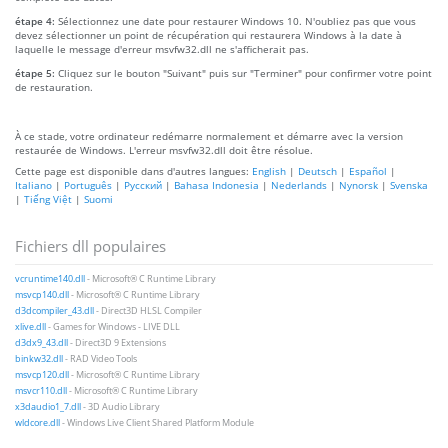
étape 4:
Sélectionnez une date pour restaurer Windows 10. N'oubliez pas que vous
devez sélectionner un point de récupération qui restaurera Windows à la date à
laquelle le message d'erreur msvfw32.dll ne s'afficherait pas.
étape 5:
Cliquez sur le bouton "Suivant" puis sur "Terminer" pour confirmer votre point
de restauration.
À ce stade, votre ordinateur redémarre normalement et démarre avec la version
restaurée de Windows. L'erreur msvfw32.dll doit être résolue.
Cette page est disponible dans d'autres langues:
English
|
Deutsch
|
Español
|
Italiano
|
Português
|
Русский
|
Bahasa Indonesia
|
Nederlands
|
Nynorsk
|
Svenska
|
Tiếng Việt
|
Suomi
Fichiers dll populaires
vcruntime140.dll
- Microsoft® C Runtime Library
msvcp140.dll
- Microsoft® C Runtime Library
d3dcompiler_43.dll
- Direct3D HLSL Compiler
xlive.dll
- Games for Windows - LIVE DLL
d3dx9_43.dll
- Direct3D 9 Extensions
binkw32.dll
- RAD Video Tools
msvcp120.dll
- Microsoft® C Runtime Library
msvcr110.dll
- Microsoft® C Runtime Library
x3daudio1_7.dll
- 3D Audio Library
wldcore.dll
- Windows Live Client Shared Platform Module