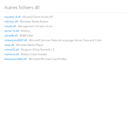
Autres fichiers dll
xaudio2_8.dll
- XAudio2 Game Audio API
vidreszr.dll
- Windows Media Resizer
miutils.dll
- Management Infrastructure
zerovr12.dll
- RESDLL
mimefilt.dll
- MIME Filter
nlslexicons0007.dll
- Microsoft German Natural Language Server Data and Code
wmp.dll
- Windows Media Player
riched32.dll
- Wrapper Dll for Richedit 1.0
mdminst.dll
- Modem Class Installer
wiascanprofiles.dll
- Microsoft Windows ScanProfiles