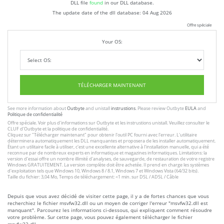
DLL file
found
in our DLL database.
The update date of the dll database:
04 Aug 2026
Offre spéciale
Your OS:
TÉLÉCHARGER MAINTENANT
See more information about
Outbyte
and unistall
instrustions
. Please review Outbyte
EULA
and
Politique de confidentialité
Offre spéciale. Voir plus d'informations sur
Outbyte
et les
instrustions unistall
. Veuillez consulter le
CLUF
d'Outbyte et
la politique de confidentialité
.
Cliquez sur
"Télécharger maintenant"
pour obtenir l'outil PC fourni avec l'erreur. L'utilitaire
déterminera automatiquement les DLL manquantes et proposera de les installer automatiquement.
Étant un utilitaire facile à utiliser, c'est une excellente alternative à l'installation manuelle, qui a été
reconnue par de nombreux experts en informatique et magazines informatiques. Limitations: la
version d'essai offre un nombre illimité d'analyses, de sauvegarde, de restauration de votre registre
Windows GRATUITEMENT. La version complète doit être achetée. Il prend en charge les systèmes
d'exploitation tels que Windows 10, Windows 8 / 8.1, Windows 7 et Windows Vista (64/32 bits).
Taille du fichier: 3,04 Mo, Temps de téléchargement: <1 min. sur DSL / ADSL / Câble
Depuis que vous avez décidé de visiter cette page, il y a de fortes chances que vous
recherchiez le fichier msvfw32.dll ou un moyen de corriger l'erreur "msvfw32.dll est
manquant". Parcourez les informations ci-dessous, qui expliquent comment résoudre
votre problème. Sur cette page, vous pouvez également télécharger le fichier