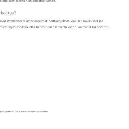
kielteisesti liittyvän ohjelmiston työhön.
rkoittaa?
 ovat Windowsin rekisteriongelmat, haittaohjelmat, vialliset sovellukset jne.
 voivat myös osoittaa, että tiedosto on asennettu väärin, vioittunut tai poistettu.
etokoneeltasi. Yritä asentaa ohjelma uudelleen