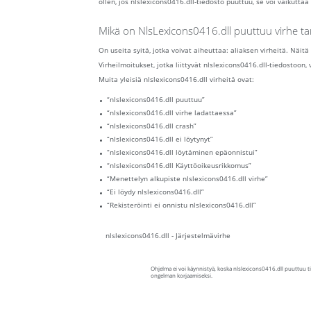
ollen, jos nlslexicons0416.dll-tiedosto puuttuu, se voi vaikuttaa 
Mikä on NlsLexicons0416.dll puuttuu virhe ta
On useita syitä, jotka voivat aiheuttaa: aliaksen virheitä. Näitä
Virheilmoitukset, jotka liittyvät nlslexicons0416.dll-tiedostoon,
Muita yleisiä nlslexicons0416.dll virheitä ovat:
“nlslexicons0416.dll puuttuu”
“nlslexicons0416.dll virhe ladattaessa”
“nlslexicons0416.dll crash”
“nlslexicons0416.dll ei löytynyt”
“nlslexicons0416.dll löytäminen epäonnistui”
“nlslexicons0416.dll Käyttöoikeusrikkomus”
“Menettelyn alkupiste nlslexicons0416.dll virhe”
“Ei löydy nlslexicons0416.dll”
“Rekisteröinti ei onnistu nlslexicons0416.dll”
nlslexicons0416.dll - Järjestelmävirhe
Ohjelma ei voi käynnistyä, koska nlslexicons0416.dll puuttuu ti
ongelman korjaamiseksi.