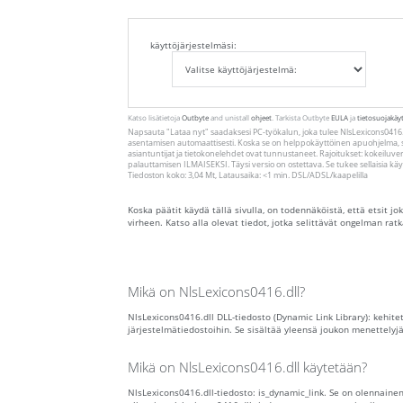
käyttöjärjestelmäsi:
Katso lisätietoja
Outbyte
and unistall
ohjeet
. Tarkista Outbyte
EULA
ja
tietosuojakäy
Napsauta
"Lataa nyt"
saadaksesi PC-työkalun, joka tulee NlsLexicons0416.
asentamisen automaattisesti. Koska se on helppokäyttöinen apuohjelma, 
asiantuntijat ja tietokonelehdet ovat tunnustaneet. Rajoitukset: kokeiluv
palauttamisen ILMAISEKSI. Täysi versio on ostettava. Se tukee sellaisia ​​k
Tiedoston koko: 3,04 Mt, Latausaika: <1 min. DSL/ADSL/kaapelilla
Koska päätit käydä tällä sivulla, on todennäköistä, että etsit jo
virheen. Katso alla olevat tiedot, jotka selittävät ongelman rat
Mikä on NlsLexicons0416.dll?
NlsLexicons0416.dll DLL-tiedosto (Dynamic Link Library): kehite
järjestelmätiedostoihin. Se sisältää yleensä joukon menettelyjä
Mikä on NlsLexicons0416.dll käytetään?
NlsLexicons0416.dll-tiedosto: is_dynamic_link. Se on olennaine