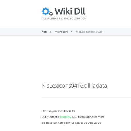
Koti
Microsoft
NlsLexicons0416.dll
NlsLexicons0416.dll
ladata
Olet käynnissä:
OS X 10
DLL-tiedosto
löydetty
DLL-tietokannastamme.
dll-tietokannan päivityspäivä:
05 Aug 2026