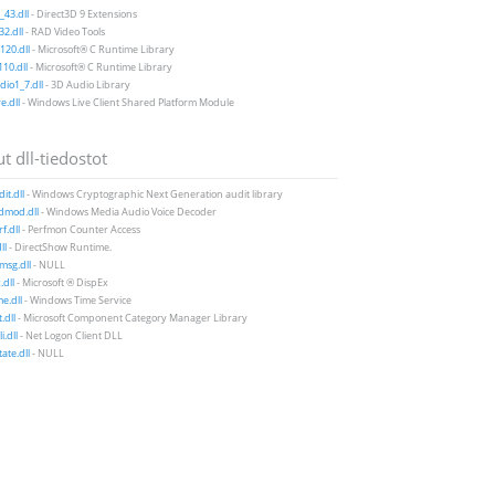
43.dll
- Direct3D 9 Extensions
2.dll
- RAD Video Tools
20.dll
- Microsoft® C Runtime Library
10.dll
- Microsoft® C Runtime Library
io1_7.dll
- 3D Audio Library
e.dll
- Windows Live Client Shared Platform Module
t dll-tiedostot
it.dll
- Windows Cryptographic Next Generation audit library
mod.dll
- Windows Media Audio Voice Decoder
f.dll
- Perfmon Counter Access
ll
- DirectShow Runtime.
msg.dll
- NULL
.dll
- Microsoft ® DispEx
e.dll
- Windows Time Service
.dll
- Microsoft Component Category Manager Library
i.dll
- Net Logon Client DLL
ate.dll
- NULL