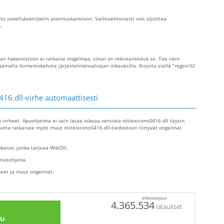
sto sovelluksen/pelin asennuskansioon. Vaihtoehtoisesti voit sijoittaa
.
aan hakemistoon ei ratkaise ongelmaa, sinun on rekisteröitävä se. Tee näin
amalla komentokehote järjestelmänvalvojan oikeuksilla. Kirjoita siellä “regsvr32
16.dll-virhe automaattisesti
en virheet. Apuohjelma ei vain lataa oikeaa versiota nlslexicons0416.dll täysin
utta ratkaisee myös muut nlslexicons0416.dll-tiedostoon liittyvät ongelmat.
alun, jonka tarjoaa WikiDll.
nusohjeita.
heet ja muut ongelmat.
erikoistarjous
4.365.534
lataukset
su