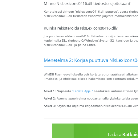
Minne NlsLexicons0416.dll-tiedosto sijoitetaan?
Korjataksesi virheen “nlslexicons0416.dll puuttuu”, aseta tiedo
nlslexicons0416.dll-tiedoston Windows-järjestelmähakemistoon
Kuinka rekisteröidä NlsLexicons0416.dll?
Jos puuttuvan nlslexicons0416.dll-tiedoston sijoittaminen oike
kopioimalla DLL-tiedosto C:\Windows\System32 -kansioon ja ava
nlslexicons0416.dll” ja paina Enter.
Menetelmä 2: Korjaa puuttuva NlsLexicons04
WikiDll Fixer -sovelluksella voit korjata automaattisesti aliaks
ilmaiseksi ja ehdottaa oikeaa hakemistoa sen asentamiseksi, m
Askel 1:
Napsauta
“Ladata App. ”
saadaksesi automaattisen työk
Askel 2:
Asenna apuohjelma noudattamalla yksinkertaisia ​​asen
Askel 3:
Käynnistä ohjelma korjaamaan nlslexicons0416.dll vir
Ladata
Ratkai