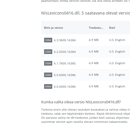
päättämään, minkä version valitset, lue alla oleva artikkeli ta
NlsLexicons0416.dll, 5 saatavana olevat versio
Bitit ja versio
Tiedoston koko
Kieli
4.9 MB
U.S. English
6.3.9600.16384
32bit
4.9 MB
U.S. English
6.2.9200.16384
32bit
4.9 MB
U.S. English
6.1.7600.16385
32bit
4.9 MB
U.S. English
6.0.6000.16386
32bit
4.9 MB
U.S. English
6.0.6000.16386
64bit
Kuinka valita oikea versio NlsLexicons0416.dll?
Tarkista ensin yllä olevan taulukon kuvaukset ja valitse oikea t
tiedosto, sekä sen käyttämään kieleen. Käytä 64-bittisissä ohjelm
On parasta valita ne dll-tiedostot, joiden kieli vastaa ohjelmasi
uusimmat versiot ajan tasalla olevan toiminnon takaamiseksi.