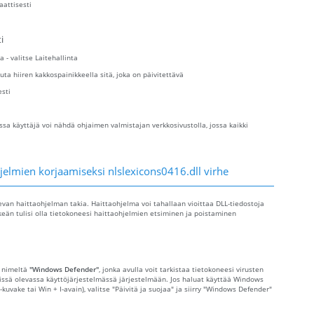
aattisesti
i
a - valitse Laitehallinta
uta hiiren kakkospainikkeella sitä, joka on päivitettävä
esti
sa käyttäjä voi nähdä ohjaimen valmistajan verkkosivustolla, jossa kaikki
elmien korjaamiseksi nlslexicons0416.dll virhe
levan haittaohjelman takia. Haittaohjelma voi tahallaan vioittaa DLL-tiedostoja
keän tulisi olla tietokoneesi haittaohjelmien etsiminen ja poistaminen
s nimeltä
"Windows Defender"
, jonka avulla voit tarkistaa tietokoneesi virusten
nnissä olevassa käyttöjärjestelmässä järjestelmään. Jos haluat käyttää Windows
-kuvake tai Win + I-avain), valitse "Päivitä ja suojaa" ja siirry "Windows Defender"