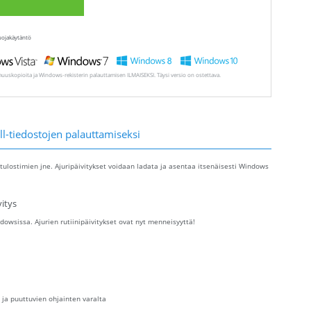
uojakäytäntö
muuskopioita ja Windows-rekisterin palauttamisen ILMAISEKSI. Täysi versio on ostettava.
ll-tiedostojen palauttamiseksi
tulostimien jne. Ajuripäivitykset voidaan ladata ja asentaa itsenäisesti Windows
itys
owsissa. Ajurien rutiinipäivitykset ovat nyt menneisyyttä!
 ja puuttuvien ohjainten varalta