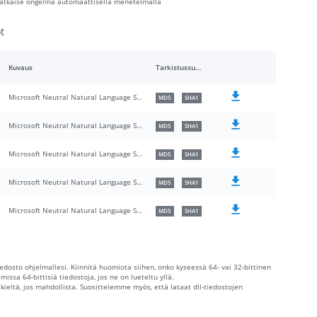
i ratkaise ongelma automaattisella menetelmällä
t
Kuvaus
Tarkistussummat
Microsoft Neutral Natural Language Server Data and Code
MD5
SHA1
Microsoft Neutral Natural Language Server Data and Code
MD5
SHA1
Microsoft Neutral Natural Language Server Data and Code
MD5
SHA1
Microsoft Neutral Natural Language Server Data and Code
MD5
SHA1
Microsoft Neutral Natural Language Server Data and Code
MD5
SHA1
iedosto ohjelmallesi. Kiinnitä huomiota siihen, onko kyseessä 64- vai 32-bittinen
issa 64-bittisiä tiedostoja, jos ne on lueteltu yllä.
 kieltä, jos mahdollista. Suosittelemme myös, että lataat dll-tiedostojen