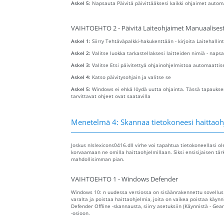
Askel 5:
Napsauta Päivitä päivittääksesi kaikki ohjaimet autom
VAIHTOEHTO 2 - Päivitä Laiteohjaimet Manuaalisest
Askel 1:
Siirry Tehtäväpalkki-hakukenttään - kirjoita Laitehallint
Askel 2:
Valitse luokka tarkastellaksesi laitteiden nimiä - napsa
Askel 3:
Valitse Etsi päivitettyä ohjainohjelmistoa automaattis
Askel 4:
Katso päivitysohjain ja valitse se
Askel 5:
Windows ei ehkä löydä uutta ohjainta. Tässä tapaukses
tarvittavat ohjeet ovat saatavilla
Menetelmä 4: Skannaa tietokoneesi haittaohj
Joskus nlslexicons0416.dll virhe voi tapahtua tietokoneellasi o
korvaamaan ne omilla haittaohjelmillaan. Siksi ensisijaisen tär
mahdollisimman pian.
VAIHTOEHTO 1 - Windows Defender
Windows 10: n uudessa versiossa on sisäänrakennettu sovellu
varalta ja poistaa haittaohjelmia, joita on vaikea poistaa käy
Defender Offline -skannausta, siirry asetuksiin (Käynnistä - Gear
-osioon.