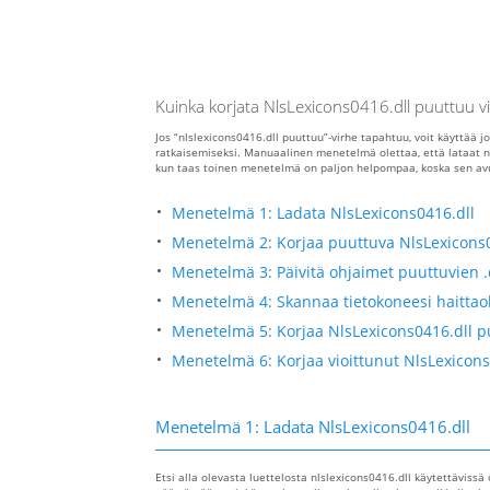
Kuinka korjata NlsLexicons0416.dll puuttuu v
Jos “nlslexicons0416.dll puuttuu”-virhe tapahtuu, voit käyttää j
ratkaisemiseksi. Manuaalinen menetelmä olettaa, että lataat nl
kun taas toinen menetelmä on paljon helpompaa, koska sen avull
Menetelmä 1: Ladata NlsLexicons0416.dll
Menetelmä 2: Korjaa puuttuva NlsLexicons0
Menetelmä 3: Päivitä ohjaimet puuttuvien .
Menetelmä 4: Skannaa tietokoneesi haittaoh
Menetelmä 5: Korjaa NlsLexicons0416.dll pu
Menetelmä 6: Korjaa vioittunut NlsLexicons
Menetelmä 1: Ladata NlsLexicons0416.dll
Etsi alla olevasta luettelosta nlslexicons0416.dll käytettävissä o