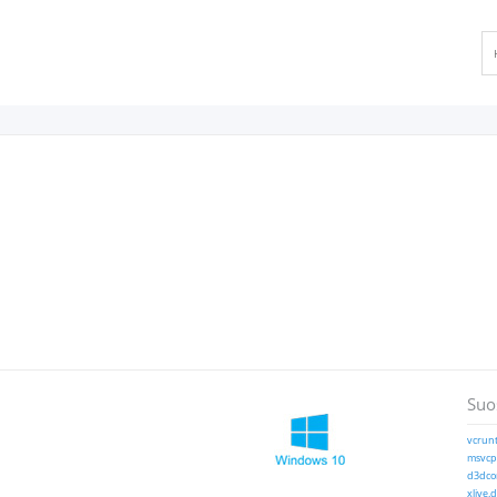
Suos
vcrunt
msvcp1
d3dcom
xlive.d