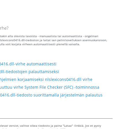
irhe?
otakin alla olevista tavoista - manuaalista tai automaattista - ongelman
slexicons0416.dll-tiedoston ja laitat sen pelin/sovelluksen asennuskansioon,
a voit korjata virheen automaattisesti pienellä vaivalla.
416.dll-virhe automaattisesti
dll-tiedostojen palauttamiseksi
jelmien korjaamiseksi nlslexicons0416.dll virhe
uttuu virhe System File Checker (SFC) -toiminnossa
0416.dll-tiedosto suorittamalla järjestelmän palautus
levat versiot, valitse oikea tiedosto ja paina "Lataa" -linkkiä. Jos et pysty