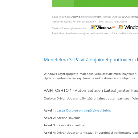
Katso lisätietoja
Outbyte
and unistall
ohjeet
. Tarkista Outbyte
EULA
ja
tietos
Tiedoston Koko: 3.04 MB, Latausaika: < 1 min. on DSL/ADSL/Cable
Tämä työkalu on yhteensopiva:
Rajoitukset: kokeiluversio tarjoaa rajoittamattoman määrän tarkistuksia, var
Menetelmä 3: Päivitä ohjaimet puuttuvien .d
Windows-käyttöjärjestelmän sekä verkkosovittimien, näyttöjen, 
Update Centeristä tai käyttämällä erikoistuneita apuohjelmia.
VAIHTOEHTO 1 - Automaattinen Laiteohjainten Päiv
Outbyte Driver Updater päivittää ohjaimet automaattisesti Wind
Askel 1:
Lataa Outbyte-ohjainpäivitysohjelma
Askel 2:
Asenna sovellus
Askel 3:
Käynnistä sovellus
Askel 4:
Driver Updater tarkistaa järjestelmäsi vanhentuneiden