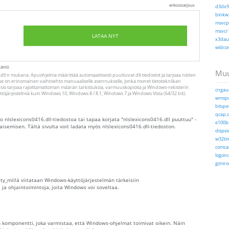
erikoistarjous
d3dx9_
binkw3
msvcp1
msvcr1
LATAA NYT
x3daud
wldcor
täntö
Muu
dll n mukana. Apuohjelma määrittää automaattisesti puuttuvat dll-tiedostot ja tarjoaa niiden
se on erinomainen vaihtoehto manuaaliselle asennukselle, jonka monet tietotekniikan
ersio tarjoaa rajoittamattoman määrän tarkistuksia, varmuuskopioita ja Windows-rekisterin
cngaud
äyttöjärjestelmiä kuin Windows 10, Windows 8 / 8.1, Windows 7 ja Windows Vista (64/32 bit).
wmspd
bitsper
qcap.d
ko nlslexicons0416.dll-tiedostoa tai tapaa korjata "nlslexicons0416.dll puuttuu" -
e100b
kaisemisen. Tältä sivulta voit ladata myös nlslexicons0416.dll-tiedoston.
dispex
w32tim
comcat
logoncl
gzmrot
tty_millä viitataan Windows-käyttöjärjestelmän tärkeisiin
 ja ohjaintoimintoja, joita Windows voi soveltaa.
n komponentti, joka varmistaa, että Windows-ohjelmat toimivat oikein. Näin