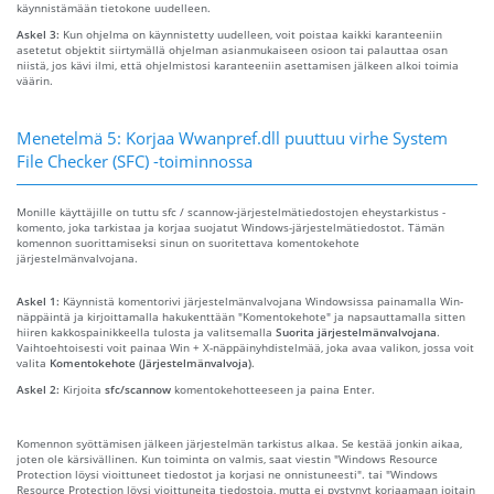
käynnistämään tietokone uudelleen.
Askel 3:
Kun ohjelma on käynnistetty uudelleen, voit poistaa kaikki karanteeniin
asetetut objektit siirtymällä ohjelman asianmukaiseen osioon tai palauttaa osan
niistä, jos kävi ilmi, että ohjelmistosi karanteeniin asettamisen jälkeen alkoi toimia
väärin.
Menetelmä 5: Korjaa Wwanpref.dll puuttuu virhe System
File Checker (SFC) -toiminnossa
Monille käyttäjille on tuttu sfc / scannow-järjestelmätiedostojen eheystarkistus -
komento, joka tarkistaa ja korjaa suojatut Windows-järjestelmätiedostot. Tämän
komennon suorittamiseksi sinun on suoritettava komentokehote
järjestelmänvalvojana.
Askel 1:
Käynnistä komentorivi järjestelmänvalvojana Windowsissa painamalla Win-
näppäintä ja kirjoittamalla hakukenttään "Komentokehote" ja napsauttamalla sitten
hiiren kakkospainikkeella tulosta ja valitsemalla
Suorita järjestelmänvalvojana
.
Vaihtoehtoisesti voit painaa Win + X-näppäinyhdistelmää, joka avaa valikon, jossa voit
valita
Komentokehote (Järjestelmänvalvoja)
.
Askel 2:
Kirjoita
sfc/scannow
komentokehotteeseen ja paina Enter.
Komennon syöttämisen jälkeen järjestelmän tarkistus alkaa. Se kestää jonkin aikaa,
joten ole kärsivällinen. Kun toiminta on valmis, saat viestin "Windows Resource
Protection löysi vioittuneet tiedostot ja korjasi ne onnistuneesti". tai "Windows
Resource Protection löysi vioittuneita tiedostoja, mutta ei pystynyt korjaamaan joitain