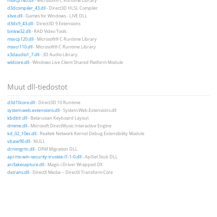
msvcp140.dll
- Microsoft® C Runtime Library
d3dcompiler_43.dll
- Direct3D HLSL Compiler
xlive.dll
- Games for Windows - LIVE DLL
d3dx9_43.dll
- Direct3D 9 Extensions
binkw32.dll
- RAD Video Tools
msvcp120.dll
- Microsoft® C Runtime Library
msvcr110.dll
- Microsoft® C Runtime Library
x3daudio1_7.dll
- 3D Audio Library
wldcore.dll
- Windows Live Client Shared Platform Module
Muut dll-tiedostot
d3d10core.dll
- Direct3D 10 Runtime
system.web.extensions.dll
- System.Web.Extensions.dll
kbdblr.dll
- Belarusian Keyboard Layout
dmime.dll
- Microsoft DirectMusic Interactive Engine
kd_02_10ec.dll
- Realtek Network Kernel Debug Extensibility Module
vbase90.dll
- NULL
drmmgrtn.dll
- DRM Migration DLL
api-ms-win-security-trustee-l1-1-0.dll
- ApiSet Stub DLL
arcfakecapture.dll
- Magic-i Driver Wrapped Dll
dxtrans.dll
- DirectX Media -- DirectX Transform Core