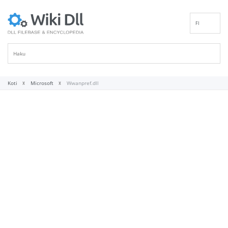
FI
EN
DE
ES
FR
Koti
Microsoft
Wwanpref.dll
IT
PT
RU
ID
NL
NN
SV
VI