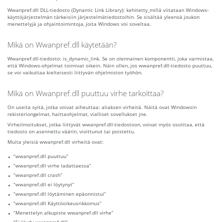
Wwanpref.dll DLL-tiedosto (Dynamic Link Library): kehitetty_millä viitataan Windows-
käyttöjärjestelmän tärkeisiin järjestelmätiedostoihin. Se sisältää yleensä joukon
menettelyjä ja ohjaintoimintoja, joita Windows voi soveltaa.
Mikä on Wwanpref.dll käytetään?
Wwanpref.dll-tiedosto: is_dynamic_link. Se on olennainen komponentti, joka varmistaa,
että Windows-ohjelmat toimivat oikein. Näin ollen, jos wwanpref.dll-tiedosto puuttuu,
se voi vaikuttaa kielteisesti liittyvän ohjelmiston työhön.
Mikä on Wwanpref.dll puuttuu virhe tarkoittaa?
On useita syitä, jotka voivat aiheuttaa: aliaksen virheitä. Näitä ovat Windowsin
rekisteriongelmat, haittaohjelmat, vialliset sovellukset jne.
Virheilmoitukset, jotka liittyvät wwanpref.dll-tiedostoon, voivat myös osoittaa, että
tiedosto on asennettu väärin, vioittunut tai poistettu.
Muita yleisiä wwanpref.dll virheitä ovat:
“wwanpref.dll puuttuu”
“wwanpref.dll virhe ladattaessa”
“wwanpref.dll crash”
“wwanpref.dll ei löytynyt”
“wwanpref.dll löytäminen epäonnistui”
“wwanpref.dll Käyttöoikeusrikkomus”
“Menettelyn alkupiste wwanpref.dll virhe”