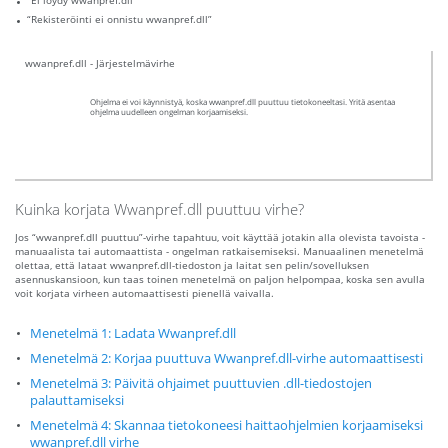
“Ei löydy wwanpref.dll”
“Rekisteröinti ei onnistu wwanpref.dll”
wwanpref.dll - Järjestelmävirhe
Ohjelma ei voi käynnistyä, koska wwanpref.dll puuttuu tietokoneeltasi. Yritä asentaa
ohjelma uudelleen ongelman korjaamiseksi.
Kuinka korjata Wwanpref.dll puuttuu virhe?
Jos “wwanpref.dll puuttuu”-virhe tapahtuu, voit käyttää jotakin alla olevista tavoista -
manuaalista tai automaattista - ongelman ratkaisemiseksi. Manuaalinen menetelmä
olettaa, että lataat wwanpref.dll-tiedoston ja laitat sen pelin/sovelluksen
asennuskansioon, kun taas toinen menetelmä on paljon helpompaa, koska sen avulla
voit korjata virheen automaattisesti pienellä vaivalla.
Menetelmä 1: Ladata Wwanpref.dll
Menetelmä 2: Korjaa puuttuva Wwanpref.dll-virhe automaattisesti
Menetelmä 3: Päivitä ohjaimet puuttuvien .dll-tiedostojen
palauttamiseksi
Menetelmä 4: Skannaa tietokoneesi haittaohjelmien korjaamiseksi
wwanpref.dll virhe