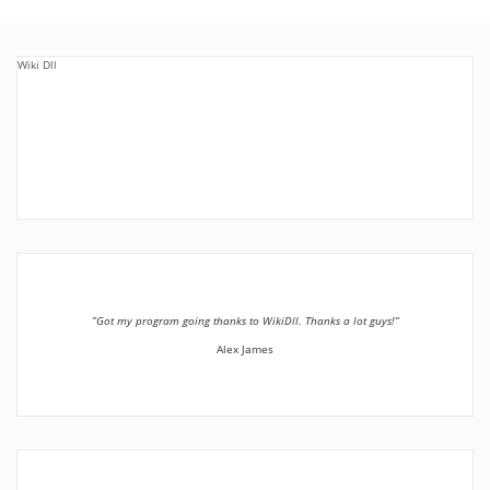
Wiki Dll
”Got my program going thanks to WikiDll. Thanks a lot guys!”
Alex James