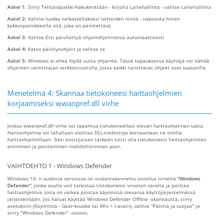
Askel 1:
Siirry Tehtäväpalkki-hakukenttään - kirjoita Laitehallinta - valitse Laitehallinta
Askel 2:
Valitse luokka tarkastellaksesi laitteiden nimiä - napsauta hiiren
kakkospainikkeella sitä, joka on päivitettävä
Askel 3:
Valitse Etsi päivitettyä ohjainohjelmistoa automaattisesti
Askel 4:
Katso päivitysohjain ja valitse se
Askel 5:
Windows ei ehkä löydä uutta ohjainta. Tässä tapauksessa käyttäjä voi nähdä
ohjaimen valmistajan verkkosivustolla, jossa kaikki tarvittavat ohjeet ovat saatavilla
Menetelmä 4: Skannaa tietokoneesi haittaohjelmien
korjaamiseksi wwanpref.dll virhe
Joskus wwanpref.dll virhe voi tapahtua tietokoneellasi olevan haittaohjelman takia.
Haittaohjelma voi tahallaan vioittaa DLL-tiedostoja korvaamaan ne omilla
haittaohjelmillaan. Siksi ensisijaisen tärkeän tulisi olla tietokoneesi haittaohjelmien
etsiminen ja poistaminen mahdollisimman pian.
VAIHTOEHTO 1 - Windows Defender
Windows 10: n uudessa versiossa on sisäänrakennettu sovellus nimeltä
"Windows
Defender"
, jonka avulla voit tarkistaa tietokoneesi virusten varalta ja poistaa
haittaohjelmia, joita on vaikea poistaa käynnissä olevassa käyttöjärjestelmässä
järjestelmään. Jos haluat käyttää Windows Defender Offline -skannausta, siirry
asetuksiin (Käynnistä - Gear-kuvake tai Win + I-avain), valitse "Päivitä ja suojaa" ja
siirry "Windows Defender" -osioon.