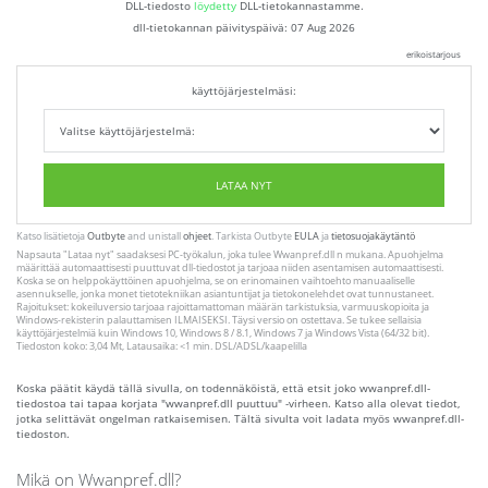
DLL-tiedosto
löydetty
DLL-tietokannastamme.
dll-tietokannan päivityspäivä:
07 Aug 2026
erikoistarjous
käyttöjärjestelmäsi:
LATAA NYT
Katso lisätietoja
Outbyte
and unistall
ohjeet
. Tarkista Outbyte
EULA
ja
tietosuojakäytäntö
Napsauta
"Lataa nyt"
saadaksesi PC-työkalun, joka tulee Wwanpref.dll n mukana. Apuohjelma
määrittää automaattisesti puuttuvat dll-tiedostot ja tarjoaa niiden asentamisen automaattisesti.
Koska se on helppokäyttöinen apuohjelma, se on erinomainen vaihtoehto manuaaliselle
asennukselle, jonka monet tietotekniikan asiantuntijat ja tietokonelehdet ovat tunnustaneet.
Rajoitukset: kokeiluversio tarjoaa rajoittamattoman määrän tarkistuksia, varmuuskopioita ja
Windows-rekisterin palauttamisen ILMAISEKSI. Täysi versio on ostettava. Se tukee sellaisia ​​
käyttöjärjestelmiä kuin Windows 10, Windows 8 / 8.1, Windows 7 ja Windows Vista (64/32 bit).
Tiedoston koko: 3,04 Mt, Latausaika: <1 min. DSL/ADSL/kaapelilla
Koska päätit käydä tällä sivulla, on todennäköistä, että etsit joko wwanpref.dll-
tiedostoa tai tapaa korjata "wwanpref.dll puuttuu" -virheen. Katso alla olevat tiedot,
jotka selittävät ongelman ratkaisemisen. Tältä sivulta voit ladata myös wwanpref.dll-
tiedoston.
Mikä on Wwanpref.dll?