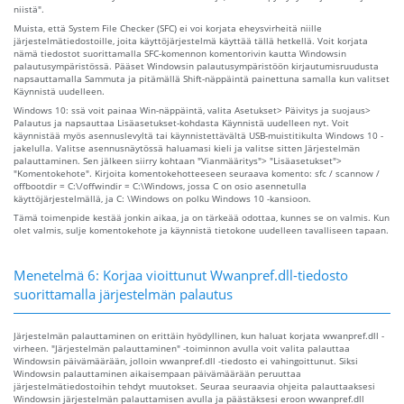
niistä".
Muista, että System File Checker (SFC) ei voi korjata eheysvirheitä niille
järjestelmätiedostoille, joita käyttöjärjestelmä käyttää tällä hetkellä. Voit korjata
nämä tiedostot suorittamalla SFC-komennon komentorivin kautta Windowsin
palautusympäristössä. Pääset Windowsin palautusympäristöön kirjautumisruudusta
napsauttamalla Sammuta ja pitämällä Shift-näppäintä painettuna samalla kun valitset
Käynnistä uudelleen.
Windows 10: ssä voit painaa Win-näppäintä, valita Asetukset> Päivitys ja suojaus>
Palautus ja napsauttaa Lisäasetukset-kohdasta Käynnistä uudelleen nyt. Voit
käynnistää myös asennuslevyltä tai käynnistettävältä USB-muistitikulta Windows 10 -
jakelulla. Valitse asennusnäytössä haluamasi kieli ja valitse sitten Järjestelmän
palauttaminen. Sen jälkeen siirry kohtaan "Vianmääritys"> "Lisäasetukset">
"Komentokehote". Kirjoita komentokehotteeseen seuraava komento: sfc / scannow /
offbootdir = C:\/offwindir = C:\Windows, jossa C on osio asennetulla
käyttöjärjestelmällä, ja C: \Windows on polku Windows 10 -kansioon.
Tämä toimenpide kestää jonkin aikaa, ja on tärkeää odottaa, kunnes se on valmis. Kun
olet valmis, sulje komentokehote ja käynnistä tietokone uudelleen tavalliseen tapaan.
Menetelmä 6: Korjaa vioittunut Wwanpref.dll-tiedosto
suorittamalla järjestelmän palautus
Järjestelmän palauttaminen on erittäin hyödyllinen, kun haluat korjata wwanpref.dll -
virheen. "Järjestelmän palauttaminen" -toiminnon avulla voit valita palauttaa
Windowsin päivämäärään, jolloin wwanpref.dll -tiedosto ei vahingoittunut. Siksi
Windowsin palauttaminen aikaisempaan päivämäärään peruuttaa
järjestelmätiedostoihin tehdyt muutokset. Seuraa seuraavia ohjeita palauttaaksesi
Windowsin järjestelmän palauttamisen avulla ja päästäksesi eroon wwanpref.dll