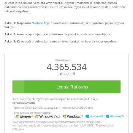
ei vain lataa oikeaa versiota wwanpref.dll täysin ilmaiseksi ja ehdottaa oikeaa
hakemistoa sen asentamiseksi, mutta ratkaisee myös muut wwanpref.dll-tiedostoon
liittyvät ongelmat.
Askel 1:
Napsauta
“Ladata App. ”
saadaksesi automaattisen työkalun, jonka tarjoaa
WikiDll.
Askel 2:
Asenna apuohjelma noudattamalla yksinkertaisia ​​asennusohjeita.
Askel 3:
Käynnistä ohjelma korjaamaan wwanpref.dll virheet ja muut ongelmat.
erikoistarjous
4.365.534
lataukset
Ladata
Ratkaisu
Katso lisätietoja
Outbyte
and unistall
ohjeet
. Tarkista Outbyte
EULA
ja
tietosuojakäytäntö
Tiedoston Koko: 3.04 MB, Latausaika: < 1 min. on DSL/ADSL/Cable
Tämä työkalu on yhteensopiva:
Rajoitukset: kokeiluversio tarjoaa rajoittamattoman määrän tarkistuksia,
varmuuskopioita ja Windows-rekisterin palauttamisen ILMAISEKSI. Täysi versio on
ostettava.