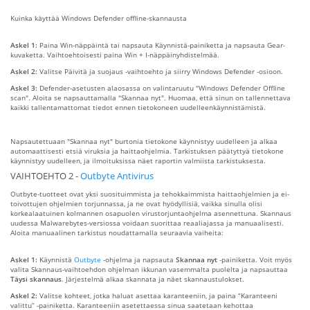
Kuinka käyttää Windows Defender offline-skannausta
Askel 1:
Paina Win-näppäintä tai napsauta Käynnistä-painiketta ja napsauta Gear-
kuvaketta. Vaihtoehtoisesti paina Win + I-näppäinyhdistelmää.
Askel 2:
Valitse Päivitä ja suojaus -vaihtoehto ja siirry Windows Defender -osioon.
Askel 3:
Defender-asetusten alaosassa on valintaruutu "Windows Defender Offline
scan". Aloita se napsauttamalla "Skannaa nyt". Huomaa, että sinun on tallennettava
kaikki tallentamattomat tiedot ennen tietokoneen uudelleenkäynnistämistä.
Napsautettuaan "Skannaa nyt" burtonia tietokone käynnistyy uudelleen ja alkaa
automaattisesti etsiä viruksia ja haittaohjelmia. Tarkistuksen päätyttyä tietokone
käynnistyy uudelleen, ja ilmoituksissa näet raportin valmiista tarkistuksesta.
VAIHTOEHTO 2 -
Outbyte Antivirus
Outbyte-tuotteet ovat yksi suosituimmista ja tehokkaimmista haittaohjelmien ja ei-
toivottujen ohjelmien torjunnassa, ja ne ovat hyödyllisiä, vaikka sinulla olisi
korkealaatuinen kolmannen osapuolen virustorjuntaohjelma asennettuna. Skannaus
uudessa Malwarebytes-versiossa voidaan suorittaa reaaliajassa ja manuaalisesti.
Aloita manuaalinen tarkistus noudattamalla seuraavia vaiheita:
Askel 1:
Käynnistä
Outbyte
-ohjelma ja napsauta
Skannaa nyt
-painiketta. Voit myös
valita Skannaus-vaihtoehdon ohjelman ikkunan vasemmalta puolelta ja napsauttaa
Täysi skannaus
. Järjestelmä alkaa skannata ja näet skannaustulokset.
Askel 2:
Valitse kohteet, jotka haluat asettaa karanteeniin, ja paina “Karanteeni
valittu” -painiketta. Karanteeniin asetettaessa sinua saatetaan kehottaa