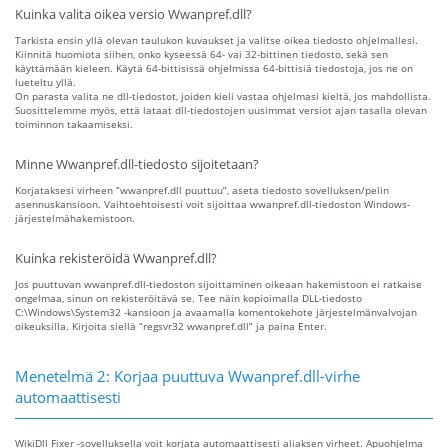
Kuinka valita oikea versio Wwanpref.dll?
Tarkista ensin yllä olevan taulukon kuvaukset ja valitse oikea tiedosto ohjelmallesi.
Kiinnitä huomiota siihen, onko kyseessä 64- vai 32-bittinen tiedosto, sekä sen
käyttämään kieleen. Käytä 64-bittisissä ohjelmissa 64-bittisiä tiedostoja, jos ne on
lueteltu yllä.
On parasta valita ne dll-tiedostot, joiden kieli vastaa ohjelmasi kieltä, jos mahdollista.
Suosittelemme myös, että lataat dll-tiedostojen uusimmat versiot ajan tasalla olevan
toiminnon takaamiseksi.
Minne Wwanpref.dll-tiedosto sijoitetaan?
Korjataksesi virheen “wwanpref.dll puuttuu”, aseta tiedosto sovelluksen/pelin
asennuskansioon. Vaihtoehtoisesti voit sijoittaa wwanpref.dll-tiedoston Windows-
järjestelmähakemistoon.
Kuinka rekisteröidä Wwanpref.dll?
Jos puuttuvan wwanpref.dll-tiedoston sijoittaminen oikeaan hakemistoon ei ratkaise
ongelmaa, sinun on rekisteröitävä se. Tee näin kopioimalla DLL-tiedosto
C:\Windows\System32 -kansioon ja avaamalla komentokehote järjestelmänvalvojan
oikeuksilla. Kirjoita siellä “regsvr32 wwanpref.dll” ja paina Enter.
Menetelmä 2: Korjaa puuttuva Wwanpref.dll-virhe
automaattisesti
WikiDll Fixer -sovelluksella voit korjata automaattisesti aliaksen virheet. Apuohjelma