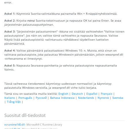
error.
Askel 1:
Käynnistä Suorita-valintaikkuna painamalla Win + R-näppäinyhdistelmää.
Askel 2:
Kirjoita
rstrui
Suorita-tekstiruutuun ja napsauta OK tai paina Enter. Se avaa
järjestelmän palautusapuohjelman.
Askel 3:
"Järjestelmän palauttaminen" -ikkuna voi sisältää vaihtoehdon "Valitse toinen
palautuspiste". Jos näin on, valitse tämä vaihtoehto ja napsauta Seuraava. Valitse
Näytä lisää palautuspisteitä -valintaruutu nähdäksesi täydellisen luettelon
päivämääristä.
Askel 4:
Valitse päivämäärä palauttaaksesi Windows 10: n. Muista, että sinun on
valittava palautuspiste, joka palauttaa Windowsin päivämäärään, jolloin wwanpref.dll
-virhesanoma ei ilmestynyt.
Askel 5:
Napsauta Seuraava-painiketta ja vahvista palautuspiste napsauttamalla
Valmis.
Tässä vaiheessa tietokoneesi käynnistyy uudestaan ​​normaalisti ja käynnistyy
palautetulla Windows-versiolla, ja wwanpref.dll virhe tulisi korjata.
Tämä sivu on saatavilla muilla kielillä:
English
|
Deutsch
|
Español
|
Français
|
Italiano
|
Português
|
Русский
|
Bahasa Indonesia
|
Nederlands
|
Nynorsk
|
Svenska
|
Tiếng Việt
|
Suositut dll-tiedostot
vcruntime140.dll
- Microsoft® C Runtime Library