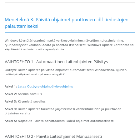
Menetelmä 3: Päivitä ohjaimet puuttuvien .dll-tiedostojen
palauttamiseksi
Windows-käyttöjärjestelmän sekä verkkosovittimien, näyttöjen, tulostimien jne.
Ajuripäivitykset voidaan ladata ja asentaa itsenäisesti Windows Update Centeristä tai
käyttämällä erikoistuneita apuohjelmia.
VAIHTOEHTO 1 - Automaattinen Laiteohjainten Päivitys
Outbyte Driver Updater päivittää ohjaimet automaattisesti Windowsissa. Ajurien
rutiinipäivitykset ovat nyt menneisyyttä!
Askel 1:
Lataa Outbyte-ohjainpäivitysohjelma
Askel 2:
Asenna sovellus
Askel 3:
Käynnistä sovellus
Askel 4:
Driver Updater tarkistaa järjestelmäsi vanhentuneiden ja puuttuvien
ohjainten varalta
Askel 5:
Napsauta Päivitä päivittääksesi kaikki ohjaimet automaattisesti
VAIHTOEHTO 2 - Päivitä Laiteohjaimet Manuaalisesti